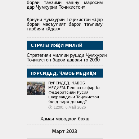
бораи танзими ҷашну маросим
дар Ҷумҳурии Тоҷикистон»
___________________________________
Қонуни Ҷумҳурии Тоҷикистон «Дар
бораи масъулият барои таълиму
тарбияи кӯдак»
СТРАТЕГИЯҲОИ МИЛЛӢ
Стратегияи миллии рушди Ҷумҳурии
Тоҷикистон барои давраи то 2030
ПУРСИДЕД, ҶАВОБ МЕДИҲЕМ
ПУРСИДЕД, ҶАВОБ
МЕДИҲЕМ. Пеш аз сафар ба
Федератсияи Русия
шаҳрвандони Тоҷикистон
бояд чиро донанд?
🕔
12:00, 6.Май 2026
Ҳамаи маводҳои бахш
Март 2023