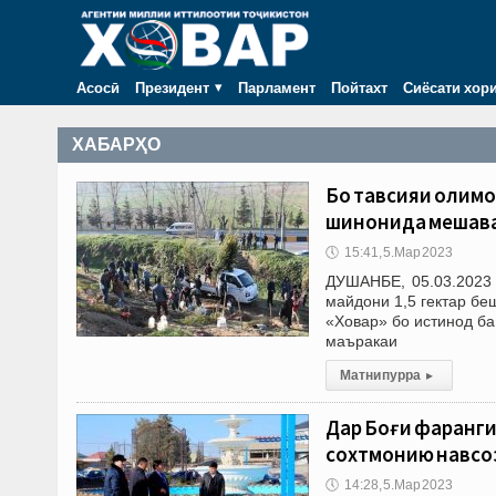
Асосӣ
Президент
Парламент
Пойтахт
Сиёсати хор
ХАБАРҲО
Бо тавсияи олимон
шинонида мешав
🕔
15:41, 5.Мар 2023
ДУШАНБЕ, 05.03.2023 
майдони 1,5 гектар б
«Ховар» бо истинод ба
маъракаи
Матни пурра
▸
Дар Боғи фарҳанг
сохтмонию навсо
🕔
14:28, 5.Мар 2023