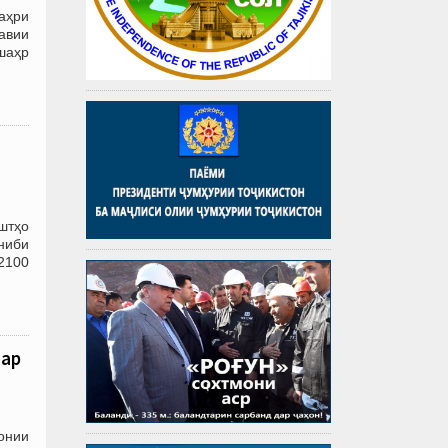
аҳри
авии
шаҳр
штҳо
ниби
2100
тар
онии