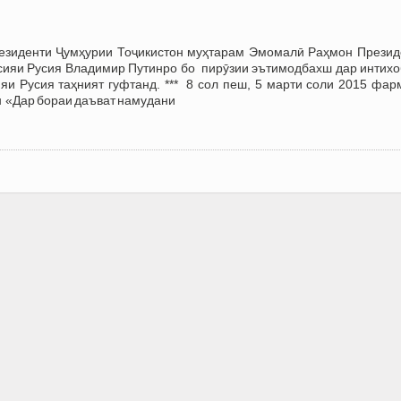
езиденти Ҷумҳурии Тоҷикистон муҳтарам Эмомалӣ Раҳмон Презид
сияи Русия Владимир Путинро бо пирӯзии эътимодбахш дар интихо
яи Русия таҳният гуфтанд. *** 8 сол пеш, 5 марти соли 2015 фар
 «Дар бораи даъват намудани