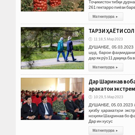
Тоҷикистон тибқи дурна
261 гектарро пиёзи бар
Матни пурра
▸
ТАРЗИ ҲАЁТИ СОЛИ
🕔
11:18, 5.Мар 2023
ДУШАНБЕ, 05.03.2023 
шуд, барои фаҳмидани
дар як рӯз 11 дақиқа б
Матни пурра
▸
Дар Шаҳринав воб
ҳаракатҳои экстр
🕔
10:29, 5.Мар 2023
ДУШАНБЕ, 05.03.2023 
ҳизбу ҳаракатҳои экст
ноҳияи Шаҳринав бо фа
Дар ин хусус
Матни пурра
▸