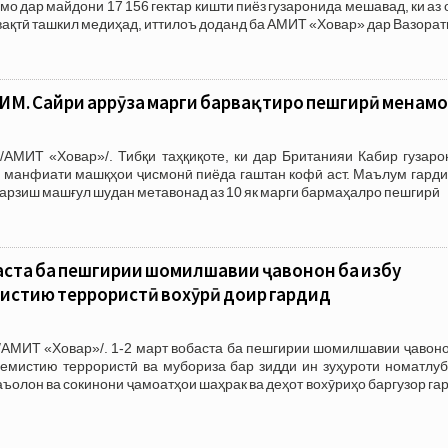
мо дар майдони 17 156 гектар кишти пиёз гузаронида мешавад, ки аз 
вақтӣ ташкил медиҳад, иттилоъ доданд ба АМИТ «Ховар» дар Вазорат
М. Сайри ҳаррӯза марги барвақтиро пешгирӣ менам
/АМИТ «Ховар»/. Тибқи таҳқиқоте, ки дар Британияи Кабир гузаро
 манфиати машқҳои ҷисмонӣ пиёда гаштан кофӣ аст. Маълум гардид
а варзиш машғул шудан метавонад аз 10 як марги бармаҳалро пешгирӣ
аста ба пешгирии шомилшавии ҷавонон ба ҳизбу
емистию террористӣ вохӯрӣ доир гардид
/АМИТ «Ховар»/. 1-2 март вобаста ба пешгирии шомилшавии ҷавоно
ремистию террористӣ ва мубориза бар зидди ин зуҳуроти номатлуб
ъолон ва сокинони ҷамоатҳои шаҳрак ва деҳот вохӯриҳо баргузор га