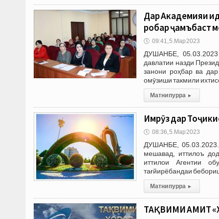
Дар Академияи и
роҳбар ҷамъбаст 
🕔
09:41, 5.Мар 2023
ДУШАНБЕ, 05.03.2023
давлатии назди Прези
занони роҳбар ва дар
омӯзиши такмили ихтисо
Матни пурра
▸
Имрӯз дар Тоҷикис
🕔
08:36, 5.Мар 2023
ДУШАНБЕ, 05.03.2023.
мешавад, иттилоъ до
иттилои Агентии об
тағйирёбандаи бебориш
Матни пурра
▸
ТАҚВИМИ АМИТ «ХО