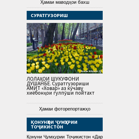
Ҳамаи маводҳои бахш
СУРАТГУЗОРИШ
ЛОЛАҲОИ ШУКУФОНИ
ДУШАНБЕ. Суратгузориши
АМИТ «Ховар» аз кӯчаву
хиёбонҳои гулпӯши пойтахт
Ҳамаи фоторепортажҳо
ҚОНУНҲОИ ҶУМҲУРИИ
ТОҶИКИСТОН
Қонуни Ҷумҳурии Тоҷикистон «Дар