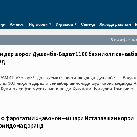
иҷӣ
Амният
Иқтисодӣ
Иҷтимоӣ
Сайёҳӣ
Хариди давлатӣ
Ба саҳифаи ас
 дар шоҳроҳи Душанбе-Ваҳдат 1100 бех ниҳоли санавб
ад
/АМИТ «Ховар»/. Дар қисмати рости шоҳроҳи Душанбе — Ваҳдат
еш аз 300 ниҳоли дарахти санавбар шинонида шуд, хабар медиҳад 
 Кумитаи ҳифзи муҳити зисти назди Ҳукумати Ҷумҳурии Тоҷикистон
ию фароғатии «Ҷавонон»-и шаҳри Истаравшан корҳои
зӣ идома доранд