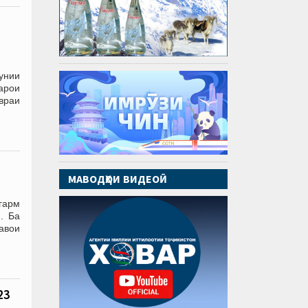
унии
арои
враи
МАВОДҲОИ ВИДЕОӢ
гарм
. Ба
авои
23