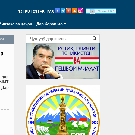
|
|
|
|
"Ховар FM"
TJ
RU
EN
AR
FAR
Минтақа ва ҷаҳон
Дар бораи мо
осӣ
ар
 дар
АМИТ
. Дар