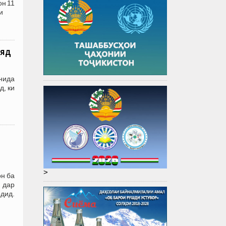
он 11
и
ояд
нида
, ки
>
н ба
 дар
рдид.