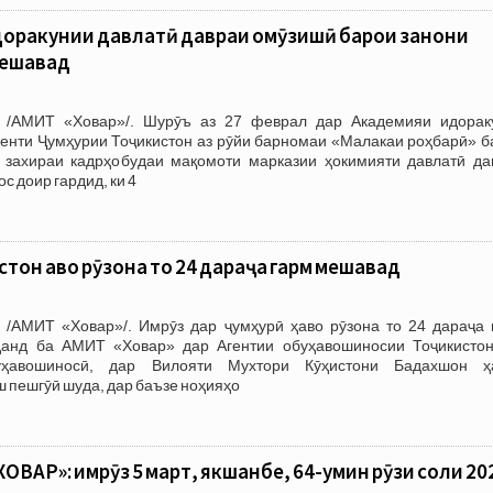
доракунии давлатӣ давраи омӯзишӣ барои занони
мешавад
 /АМИТ «Ховар»/. Шурӯъ аз 27 феврал дар Академияи идорак
денти Ҷумҳурии Тоҷикистон аз рӯйи барномаи «Малакаи роҳбарӣ» б
 захираи кадрҳобудаи мақомоти марказии ҳокимияти давлатӣ да
с доир гардид, ки 4
тон ҳаво рӯзона то 24 дараҷа гарм мешавад
 /АМИТ «Ховар»/. Имрӯз дар ҷумҳурӣ ҳаво рӯзона то 24 дараҷа 
данд ба АМИТ «Ховар» дар Агентии обуҳавошиносии Тоҷикистон
уҳавошиносӣ, дар Вилояти Мухтори Кӯҳистони Бадахшон ҳ
 пешгӯӣ шуда, дар баъзе ноҳияҳо
ВАР»: имрӯз 5 март, якшанбе, 64-умин рӯзи соли 20