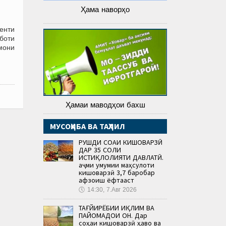
Ҳама наворҳо
енти
боти
мони
Ҳамаи маводҳои бахш
МУСОҲИБА ВА ТАҲЛИЛ
РУШДИ СОҲАИ КИШОВАРЗӢ
ДАР 35 СОЛИ
ИСТИҚЛОЛИЯТИ ДАВЛАТӢ.
Ҳаҷми умумии маҳсулоти
кишоварзӣ 3,7 баробар
афзоиш ёфтааст
🕔
14:30, 7.Авг 2026
ТАҒЙИРЁБИИ ИҚЛИМ ВА
ПАЙОМАДҲОИ ОН. Дар
соҳаи кишоварзӣ ҳаво ва