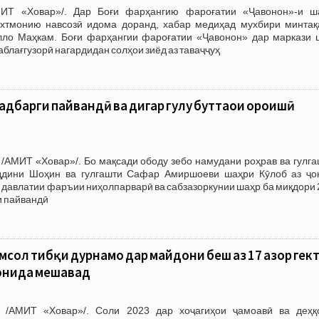
МИТ «Ховар»/. Дар Боғи фарҳангию фароғатии «Ҷавонон»-и ш
хтмонию навсозӣ идома доранд, хабар медиҳад мухбири минтақ
ло Маҳкам. Боғи фарҳангии фароғатии «Ҷавонон» дар маркази 
аблағгузорӣ нагардидан солҳои зиёд аз таваҷҷуҳ
садбарги пайвандӣ ва дигар гулу буттаҳои ороишӣ
/АМИТ «Ховар»/. Бо мақсади ободу зебо намудани роҳрав ва гулга
дини Шоҳин ва гулгашти Сафар Амиршоеви шаҳри Кӯлоб аз ҷо
давлатии фаръии ниҳолпарварӣ ва сабзазоркунии шаҳр ба миқдори 
и пайвандӣ
сол тибқи дурнамо дар майдони беш аз 17 ҳазор гек
ронида мешавад
 /АМИТ «Ховар»/. Соли 2023 дар хоҷагиҳои ҷамоавӣ ва деҳқ