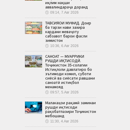
иқлим нақши
аввалиндараҷа доранд
🕔
09:14, 7.Авг 2026
ТАВСИЯҲОИ МУФИД. Доир
ба тарзи нави захира
кардани меваҷоту
сабзавот барои фасли
зимистон
🕔
10:36, 6.Авг 2026
САНОАТ — МУҲАРРИКИ
РУШДИ ИҚТИСОДӢ.
Тоҷикистон 35-солагии
Истиқлоли давлатиро бо
эътимоди комил, суботи
сиёсӣ ва сиёсати равшани
саноатӣ истиқбол
менамояд
🕔
09:57, 5.Авг 2026
Малакаҳои рақамӣ заминаи
рушди иқтисоди
рақобатпазири Тоҷикистон
мебошанд
🕔
11:30, 4.Авг 2026