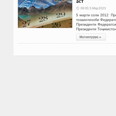
аст
🕔
08:00, 5.Мар 2023
5 марти соли 2012 Пр
тозаинтихоби Федерат
Президенти Федератси
Президенти Тоҷикистон
Матни пурра
▸