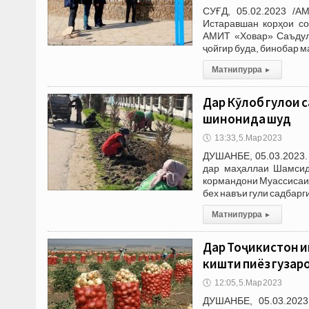
СУҒД, 05.02.2023 /А
Истаравшан корҳои со
АМИТ «Ховар» Саъдул
ҷойгир буда, бинобар м
Матни пурра
▸
Дар Кӯлоб гулҳои 
шинонида шуд
🕔
13:33, 5.Мар 2023
ДУШАНБЕ, 05.03.2023. 
дар маҳаллаи Шамсид
кормандони Муассисаи 
бех навъи гули садбарг
Матни пурра
▸
Дар Тоҷикистон им
кишти пиёз гуза
🕔
12:05, 5.Мар 2023
ДУШАНБЕ, 05.03.2023