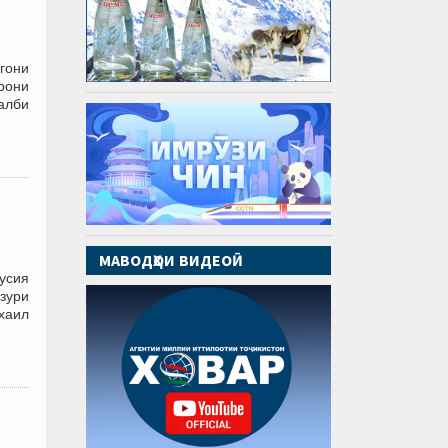
гони
рони
алби
МАВОДҲОИ ВИДЕОӢ
усия
зури
ихаил