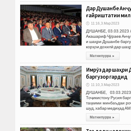
Дар Душанбе Анҷ
ғайриштатии мил
🕔
11:16, 3.Мар 2023
ДУШАНБЕ, 03.03.2023 
Акашариф Ҷӯраев Анҷу
и шаҳри Душанбе баргу
корҳои дохилӣ дар шаҳ
Матни пурра
▸
Имрӯз дар шаҳри 
баргузор гардид
🕔
11:10, 3.Мар 2023
ДУШАНБЕ, 03.03.202
Тоҷикистону Русия бар
таҳкими минбаъдаи ро
шуд, хабар медиҳад АМ
Матни пурра
▸
Теъдоди ҳалокшуд