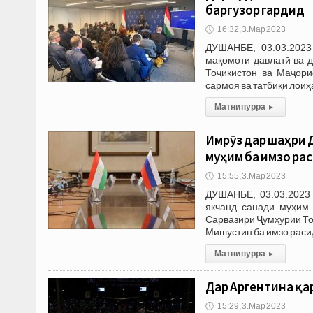
баргузор гардид
🕔
16:32, 3.Мар 2023
ДУШАНБЕ, 03.03.2023
мақомоти давлатӣ ва 
Тоҷикистон ва Маҷори
сармоя ва татбиқи лоиҳ
Матни пурра
▸
Имрӯз дар шаҳри 
муҳим ба имзо ра
🕔
15:55, 3.Мар 2023
ДУШАНБЕ, 03.03.2023 
якчанд санади муҳим
Сарвазири Ҷумҳурии То
Мишустин ба имзо раси
Матни пурра
▸
Дар Аргентина қа
🕔
15:29, 3.Мар 2023