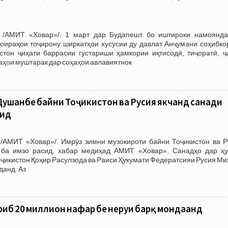
 /АМИТ «Ховар»/. 1 март дар Будапешт бо иштироки намоянда
доираҳои тоҷирону ширкатҳои хусусии ду давлат Анҷумани соҳибко
стон ҷиҳати баррасии густариши ҳамкории иқтисодӣ, тиҷоратӣ, ҷ
аҳои муштарак дар соҳаҳои авлавиятнок
Душанбе байни Тоҷикистон ва Русия якчанд санади
сид
/АМИТ «Ховар»/. Имрӯз зимни музокироти байни Тоҷикистон ва Р
 ба имзо расид, хабар медиҳад АМИТ «Ховар». Санадҳо дар ҳу
ҷикистон Қоҳир Расулзода ва Раиси Ҳукумати Федератсияи Русия М
данд. Аз
риб 20 миллион нафар бе неруи барқ мондаанд