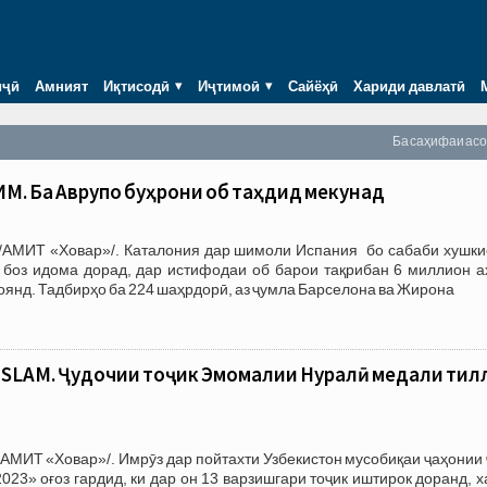
иҷӣ
Амният
Иқтисодӣ
Иҷтимоӣ
Сайёҳӣ
Хариди давлатӣ
Ба саҳифаи ас
. Ба Аврупо буҳрони об таҳдид мекунад
/АМИТ «Ховар»/. Каталония дар шимоли Испания бо сабаби хушкие
л боз идома дорад, дар истифодаи об барои тақрибан 6 миллион а
янд. Тадбирҳо ба 224 шаҳрдорӣ, аз ҷумла Барселона ва Жирона
SLAM. Ҷудочии тоҷик Эмомалии Нуралӣ медали тил
АМИТ «Ховар»/. Имрӯз дар пойтахти Узбекистон мусобиқаи ҷаҳонии
023» оғоз гардид, ки дар он 13 варзишгари тоҷик иштирок доранд, 