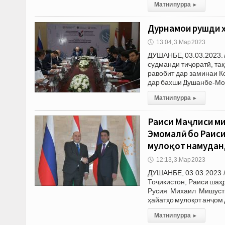
Матни пурра
▸
Дурнамои рушди 
🕔
13:04, 3.Мар 2023
ДУШАНБЕ, 03.03.2023. 
судманди тиҷоратӣ, та
равобит дар заминаи К
дар бахши Душанбе-Мос
Матни пурра
▸
Раиси Маҷлиси м
Эмомалӣ бо Раис
мулоқот намудан
🕔
12:13, 3.Мар 2023
ДУШАНБЕ, 03.03.2023 
Тоҷикистон, Раиси ша
Русия Михаил Мишусти
ҳайатҳо мулоқот анҷом 
Матни пурра
▸