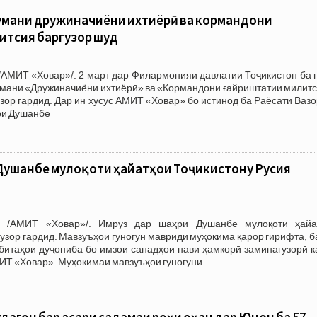
умани дружиначиёни ихтиёрӣ ва кормандони
итсия баргузор шуд
/АМИТ «Ховар»/. 2 март дар Филармонияи давлатии Тоҷикистон ба 
мани «Дружиначиёни ихтиёрӣ» ва «Кормандони ғайриштатии милитс
зор гардид. Дар ин хусус АМИТ «Ховар» бо истинод ба Раёсати Ваз
ри Душанбе
Душанбе мулоқоти ҳайатҳои Тоҷикистону Русия
3 /АМИТ «Ховар»/. Имрӯз дар шаҳри Душанбе мулоқоти ҳайа
гузор гардид. Мавзуъҳои гуногун мавриди муҳокима қарор гирифта, 
битаҳои дуҷониба бо имзои санадҳои нави ҳамкорӣ заминагузорӣ к
ИТ «Ховар». Муҳокимаи мавзуъҳои гуногуни
агон бар асари садамаи роҳи оҳан дар Юнон ба 57