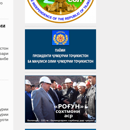
то
ии
стон
фари
анбе
урии
урии
буоти