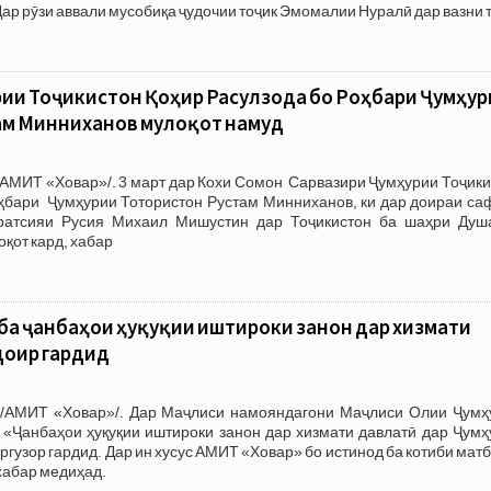
ар рӯзи аввали мусобиқа ҷудочии тоҷик Эмомалии Нуралӣ дар вазни 
ии Тоҷикистон Қоҳир Расулзода бо Роҳбари Ҷумҳур
ам Минниханов мулоқот намуд
АМИТ «Ховар»/. 3 март дар Кохи Сомон Сарвазири Ҷумҳурии Тоҷики
оҳбари Ҷумҳурии Тотористон Рустам Минниханов, ки дар доираи са
ратсияи Русия Михаил Мишустин дар Тоҷикистон ба шаҳри Душ
қот кард, хабар
ба ҷанбаҳои ҳуқуқии иштироки занон дар хизмати
доир гардид
/АМИТ «Ховар»/. Дар Маҷлиси намояндагони Маҷлиси Олии Ҷумҳ
 «Ҷанбаҳои ҳуқуқии иштироки занон дар хизмати давлатӣ дар Ҷумҳ
гузор гардид. Дар ин хусус АМИТ «Ховар» бо истинод ба котиби мат
хабар медиҳад.