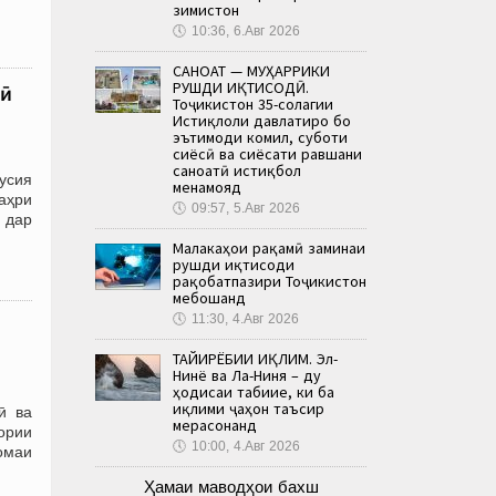
зимистон
🕔
10:36, 6.Авг 2026
САНОАТ — МУҲАРРИКИ
РУШДИ ИҚТИСОДӢ.
лӣ
Тоҷикистон 35-солагии
Истиқлоли давлатиро бо
эътимоди комил, суботи
сиёсӣ ва сиёсати равшани
саноатӣ истиқбол
усия
менамояд
шаҳри
🕔
09:57, 5.Авг 2026
 дар
Малакаҳои рақамӣ заминаи
рушди иқтисоди
рақобатпазири Тоҷикистон
мебошанд
🕔
11:30, 4.Авг 2026
ТАҒЙИРЁБИИ ИҚЛИМ. Эл-
Нинё ва Ла-Ниня – ду
ҳодисаи табиие, ки ба
иқлими ҷаҳон таъсир
ӣ ва
мерасонанд
ории
🕔
10:00, 4.Авг 2026
омаи
Ҳамаи маводҳои бахш