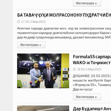
Матни пурра
▸
БА ТАВАҶҶУҲИ МОЛРАСОНОНУ ПУДРАТЧИЁН!
🕔
17:29, 3.Мар 2023
Агентии хариди давлатии мол, кор ва хизматрасонии на
ташкилотҳои харидор довталабони салоҳиятдорро барои иш
дар як давр гузаронида мешаванд, даъват менамоянд: М
Матни пурра
▸
Formula55 сарпар
WAKO-и Тоҷикист
🕔
16:55, 3.Мар 2023
ДУШАНБЕ, 03.03.2023 /
нишасти матбуотӣ барг
«Формула 55», Таэквон
Дар ин хусус
Матни пурра
▸
Дар Будапешт Ан