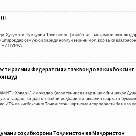
!!
зди Ҳукумати Ҷумҳурии Тоҷикистон (минбаъд – мақомоти ваколатдо
тирок дар озмунҳои хариди номгӯи зерини мол, кор ва хизматрасон
АТНИ ПУРРА
асти расмии Федератсияи таэквондо ва кикбоксинг
он шуд ⠀
АМИТ «Ховар»/. Имрӯз дар Қасри теннис ва варзиши обии шаҳри Ду
узор гардид, ки дар он байни роҳбарияти аввалин ширкати букмек
до ИТФ ва кикбоксинги Тоҷикистон шартномаи сарпарастӣ ба имзо р
ҷумани соҳибкорони Тоҷикистон ва Маҷористон