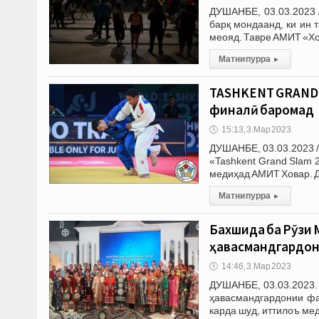
ДУШАНБЕ, 03.03.2023 
барқ мондаанд, ки ин 
меояд. Тавре АМИТ «Хов
Матни пурра
▸
TASHKENT GRAND 
финалӣ баромад
🕔
15:13, 3.Мар 2023
ДУШАНБЕ, 03.03.2023 /
«Tashkent Grand Slam 2
медиҳад АМИТ Ховар. Д
Матни пурра
▸
Бахшида ба Рӯзи
ҳавасмандгардон
🕔
14:46, 3.Мар 2023
ДУШАНБЕ, 03.03.2023.
ҳавасмандгардонии фа
карда шуд, иттилоъ м