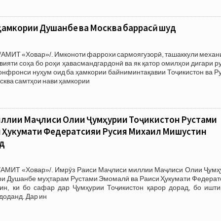
ҳамкории Душанбе ва Москва баррасӣ шуд
/АМИТ «Ховар»/. Имконоти фаррохи сармоягузорӣ, ташаккули механ
қвияти соҳа бо роҳи ҳавасмандгардонӣ ва як қатор омилҳои дигари 
онфронси нуҳум оид ба ҳамкории байниминтақавии Тоҷикистон ва Р
ква самтҳои нави ҳамкории
иллии Маҷлиси Олии Ҷумҳурии Тоҷикистон Рустами
и Ҳукумати Федератсияи Русия Михаил Мишустин
д
/АМИТ «Ховар»/. Имрӯз Раиси Маҷлиси миллии Маҷлиси Олии Ҷумҳ
ҳри Душанбе муҳтарам Рустами Эмомалӣ ва Раиси Ҳукумати Федерат
н, ки бо сафар дар Ҷумҳурии Тоҷикистон қарор дорад, бо ишти
доданд. Дар ин