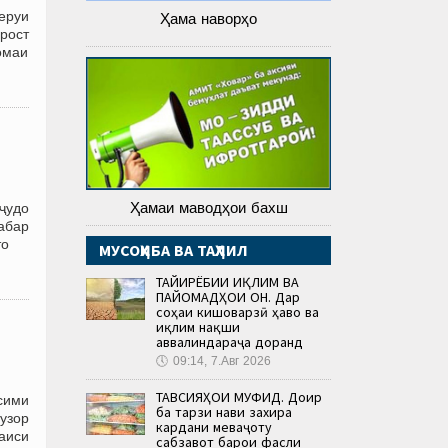
еруи
Ҳама наворҳо
рост
омаи
Ҳамаи маводҳои бахш
 ҷудо
хабар
то
МУСОҲИБА ВА ТАҲЛИЛ
ТАҒЙИРЁБИИ ИҚЛИМ ВА
ПАЙОМАДҲОИ ОН. Дар
соҳаи кишоварзӣ ҳаво ва
иқлим нақши
аввалиндараҷа доранд
🕔
09:14, 7.Авг 2026
ТАВСИЯҲОИ МУФИД. Доир
сими
ба тарзи нави захира
узор
кардани меваҷоту
аиси
сабзавот барои фасли