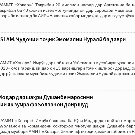
/АМИТ «Ховар»/. Тақрибан 20 миллион нафар дар Аргентина бе н
тақрибан ба 40 фоизи истеъмолкунандагон дар саросари мамлакат 
ар» бо истинод ба АИР «Новости» хабар медиҳад, дар ин хусус рӯзн
SLAM. Ҷудочии тоҷик Эмомалии Нуралӣ ба даври
АМИТ «Ховар»/. Имрӯз дар пойтахти Узбекистон мусобиқаи ҷаҳонии
023» оғоз гардид, ки дар он 13 варзишгари тоҷик иштирок доранд, 
ар рӯзи аввали мусобиқа ҷудочии тоҷик Эмомалии Нуралӣ дар вазни 
 Модар дар шаҳри Душанбе маросими
ии як зумра фаъолзанон доир шуд
 /АМИТ «Ховар»/. Имрӯз бахшида ба Рӯзи Модар дар пойтахт маро
ъолзанон ва кормандони сохторҳои гуногуни шаҳри Душанбе барг
едиҳад мухбири АМИТ «Ховар». Зимни ифтитоҳи ҳамоиш табрикоти Р