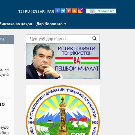
|
|
|
|
"Ховар FM"
TJ
RU
EN
AR
FAR
Минтақа ва ҷаҳон
Дар бораи мо
осӣ
, ки
ҳолӣ
ло
 ҷудо
хабар