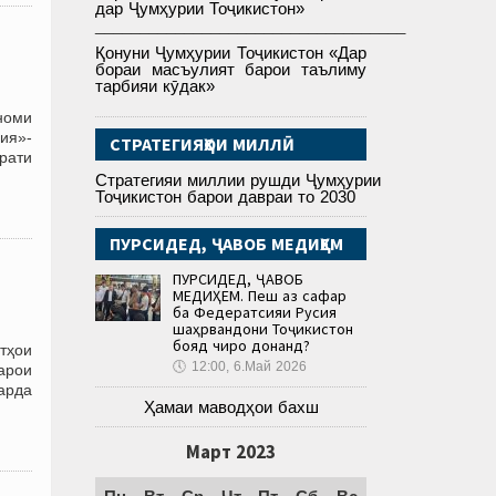
дар Ҷумҳурии Тоҷикистон»
___________________________________
Қонуни Ҷумҳурии Тоҷикистон «Дар
бораи масъулият барои таълиму
тарбияи кӯдак»
номи
ия»-
СТРАТЕГИЯҲОИ МИЛЛӢ
орати
Стратегияи миллии рушди Ҷумҳурии
Тоҷикистон барои давраи то 2030
ПУРСИДЕД, ҶАВОБ МЕДИҲЕМ
ПУРСИДЕД, ҶАВОБ
МЕДИҲЕМ. Пеш аз сафар
ба Федератсияи Русия
шаҳрвандони Тоҷикистон
бояд чиро донанд?
тҳои
🕔
12:00, 6.Май 2026
барои
арда
Ҳамаи маводҳои бахш
Март 2023