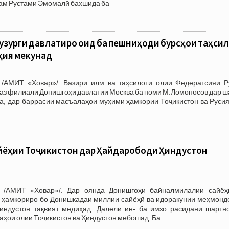
ам Рустами Эмомалӣ бахшида ба
узурги давлатиро оид ба пешниҳоди бурсҳои таҳси
ҳия мекунад
/АМИТ «Ховар»/. Вазири илм ва таҳсилоти олии Федератсияи Р
 аз филиали Донишгоҳи давлатии Москва ба номи М.Ломоносов дар 
а, дар баррасии масъалаҳои муҳими ҳамкории Тоҷикистон ва Русия
йёҳии Тоҷикистон дар Ҳайдарободи Ҳиндустон
 /АМИТ «Ховар»/. Дар оянда Донишгоҳи байналмилалии сайёҳ
н ҳамкориро бо Донишкадаи миллии сайёҳӣ ва идоракунии меҳмонд
ндустон тақвият медиҳад. Далели ин- ба имзо расидани шартн
аҳои олии Тоҷикистон ва Ҳиндустон мебошад. Ба