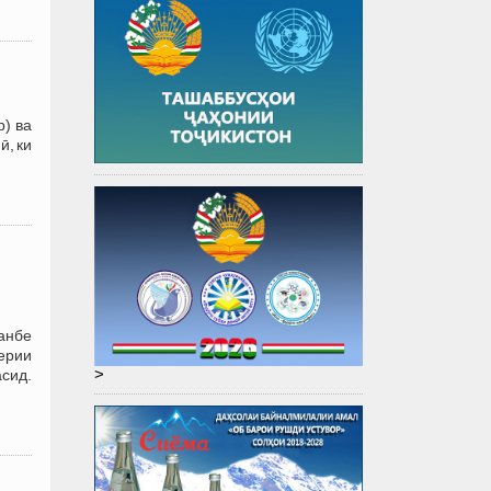
р) ва
ӣ, ки
шанбе
ерии
>
асид.