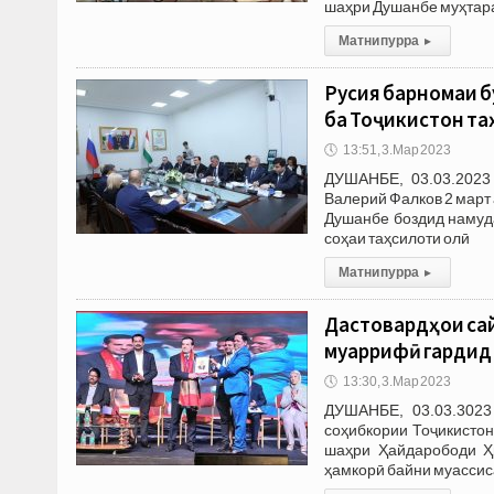
шаҳри Душанбе муҳтар
Матни пурра
▸
Русия барномаи б
ба Тоҷикистон та
🕔
13:51, 3.Мар 2023
ДУШАНБЕ, 03.03.2023 
Валерий Фалков 2 март
Душанбе боздид намуд
соҳаи таҳсилоти олӣ
Матни пурра
▸
Дастовардҳои са
муаррифӣ гардид
🕔
13:30, 3.Мар 2023
ДУШАНБЕ, 03.03.3023
соҳибкории Тоҷикисто
шаҳри Ҳайдарободи Ҳи
ҳамкорӣ байни муассис