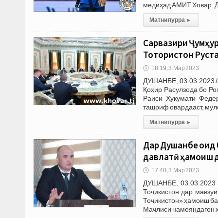
медиҳад АМИТ Ховар. Д
Матни пурра
▸
Сарвазири Ҷумҳур
Тотористон Руст
🕔
18:19, 3.Мар 2023
ДУШАНБЕ, 03.03.2023 /
Қоҳир Расулзода бо Р
Раиси Ҳукумати Феде
ташриф овардааст, муло
Матни пурра
▸
Дар Душанбе оид 
давлатӣ ҳамоиш 
🕔
17:40, 3.Мар 2023
ДУШАНБЕ, 03.03.2023 
Тоҷикистон дар мавзӯи
Тоҷикистон» ҳамоиш бар
Маҷлиси намояндагон 