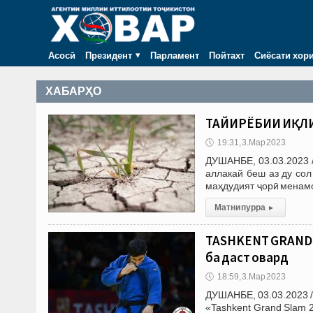
Асосӣ
Президент
Парламент
Пойтахт
Сиёсати хор
ХАБАРҲО
ТАҒЙИРЁБИИ ИҚЛИМ
🕔
19:31, 3.Мар 2023
ДУШАНБЕ, 03.03.2023 
аллакай беш аз ду со
маҳдудият ҷорӣ менамо
Матни пурра
▸
TASHKENT GRAND 
ба даст овард
🕔
18:59, 3.Мар 2023
ДУШАНБЕ, 03.03.2023 /
«Tashkent Grand Slam 2