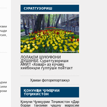
СУРАТГУЗОРИШ
изми
рушди
усия,
ЛОЛАҲОИ ШУКУФОНИ
ДУШАНБЕ. Суратгузориши
АМИТ «Ховар» аз кӯчаву
хиёбонҳои гулпӯши пойтахт
Ҳамаи фоторепортажҳо
урии
сияи
ҚОНУНҲОИ ҶУМҲУРИИ
роки
ТОҶИКИСТОН
Қонуни Ҷумҳурии Тоҷикистон «Дар
бораи танзими ҷашну маросим