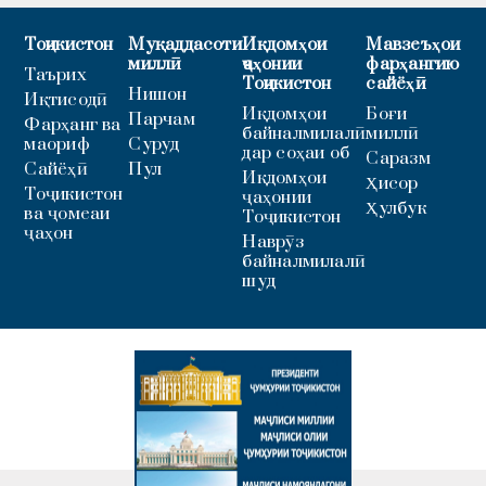
Тоҷикистон
Муқаддасоти
Иқдомҳои
Мавзеъҳои
миллӣ
ҷаҳонии
фарҳангию
Таърих
Тоҷикистон
сайёҳӣ
Нишон
Иқтисодӣ
Иқдомҳои
Боғи
Парчам
Фарҳанг ва
байналмилалӣ
миллӣ
маориф
Суруд
дар соҳаи об
Саразм
Сайёҳӣ
Пул
Иқдомҳои
Ҳисор
Тоҷикистон
ҷаҳонии
Ҳулбук
ва ҷомеаи
Тоҷикистон
ҷаҳон
Наврӯз
байналмилалӣ
шуд