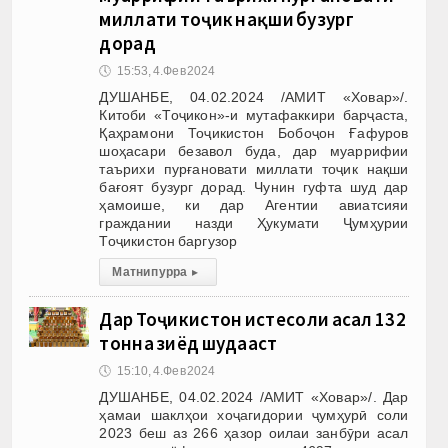
миллати тоҷик нақши бузург
дорад
🕔
15:53, 4.Фев 2024
ДУШАНБЕ, 04.02.2024 /АМИТ «Ховар»/.
Китоби «Тоҷикон»-и мутафаккири барҷаста,
Қаҳрамони Тоҷикистон Бобоҷон Ғафуров
шоҳасари безавол буда, дар муаррифии
таърихи пурғановати миллати тоҷик нақши
бағоят бузург дорад. Чунин гуфта шуд дар
ҳамоише, ки дар Агентии авиатсияи
граждании назди Ҳукумати Ҷумҳурии
Тоҷикистон баргузор
Матни пурра
▸
Дар Тоҷикистон истеҳсоли асал 132
тонна зиёд шудааст
🕔
15:10, 4.Фев 2024
ДУШАНБЕ, 04.02.2024 /АМИТ «Ховар»/. Дар
ҳамаи шаклҳои хоҷагидории ҷумҳурӣ соли
2023 беш аз 266 ҳазор оилаи занбӯри асал