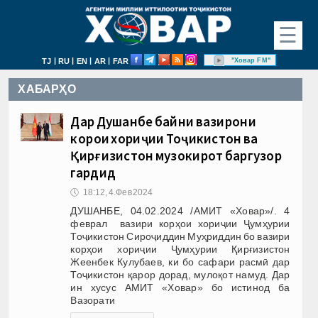
☰
|
|
|
|
"Ховар FM"
TJ
RU
EN
AR
FAR
ХАБАРҲО
Дар Душанбе байни вазирони
корҳои хориҷии Тоҷикистон ва
Қирғизистон музокирот баргузор
гардид
🕔
18:12, 4.Фев 2024
ДУШАНБЕ, 04.02.2024 /АМИТ «Ховар»/. 4
феврал вазири корҳои хориҷии Ҷумҳурии
Тоҷикистон Сироҷиддин Муҳриддин бо вазири
корҳои хориҷии Ҷумҳурии Қирғизистон
Жеенбек Кулубаев, ки бо сафари расмӣ дар
Тоҷикистон қарор дорад, мулоқот намуд. Дар
ин хусус АМИТ «Ховар» бо истинод ба
Вазорати