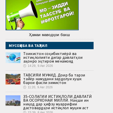
Ҳамаи маводҳои бахш
МУСОҲИБА ВА ТАҲЛИЛ
Тоҷикистон соҳибихтиёрӣ ва
истиқлолияти дигар давлатҳои
ҷаҳонро эҳтиром менамояд
🕔
14:29, 9.Авг 2026
ТАВСИЯИ МУФИД. Доир ба тарзи
тайёр намудани зардолуи хушк
барои фасли зимистон
🕔
11:20, 9.Авг 2026
35-СОЛАГИИ ИСТИҚЛОЛИ ДАВЛАТӢ
ВА ОСОРХОНАИ МИЛЛӢ. Нақши ин
ниҳод дар ҳифзу муаррифии
дастовардҳои истиқлол муҳим аст
🕔
15:39, 8.Авг 2026