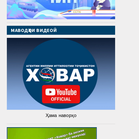
МАВОДҲОИ ВИДЕОӢ
Ҳама наворҳо