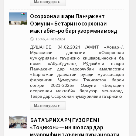
Матни пурра
▸
Осорхонаи шаҳри Панҷакент
Озмуни «Беҳтарин осорхонаи
мактабӣ»-ро баргузор менамояд
🕔
16:46, 4.Фев 2024
ДУШАНБЕ, 04.02.2024 /АМИТ «Ховар»/.
Муассисаи давлатии «Осорхонаи
ҷумҳуриявии таърихию кишваршиносии ба
номи «Абуабдуллоҳ Рӯдакӣ»-и шаҳри
Панҷакент дар чаҳорчӯбаи амалисозии
«Барномаи давлатии рушди муассисаҳои
фарҳангии Ҷумҳурии Тоҷикистон барои
солҳои 2021-2025» Озмуни «Беҳтарин
осорхонаи мактабӣ» баргузор менамояд.
Тавре дар Осорхонаи ҷумҳуриявии таърихию
Матни пурра
▸
БА ТАЪРИХ АРҶ ГУЗОРЕМ!
«Тоҷикон» — ин шоҳасар дар
муаррифии таърихи пурғановати