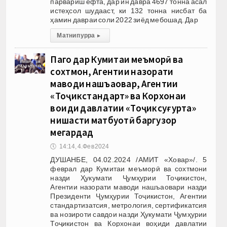
парвариш ёфта, дар ин давра 4697 тонна асал
истеҳсол шудааст, ки 132 тонна нисбат ба
ҳамин давраи соли 2022 зиёд мебошад. Дар
Матни пурра
▸
Пагоҳ дар Кумитаи меъморӣ ва
сохтмон, Агентии назорати
маводи нашъаовар, Агентии
«Тоҷикстандарт» ва Корхонаи
воҳиди давлатии «Тоҷиксуғурта»
нишасти матбуотӣ баргузор
мегардад
🕔
14:14, 4.Фев 2024
ДУШАНБЕ, 04.02.2024 /АМИТ «Ховар»/. 5
феврал дар Кумитаи меъморӣ ва сохтмони
назди Ҳукумати Ҷумҳурии Тоҷикистон,
Агентии назорати маводи нашъаовари назди
Президенти Ҷумҳурии Тоҷикистон, Агентии
стандартизатсия, метрология, сертификатсия
ва нозироти савдои назди Ҳукумати Ҷумҳурии
Тоҷикистон ва Корхонаи воҳиди давлатии