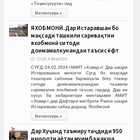
«Тоҷиксуғурта» оид
Матни пурра
▸
ЯХОБМОНӢ. Дар Истаравшан бо
мақсади ташкили саривақтии
яхобмонӣ ситоди
доимамалкунандаи таъсис ёфт
🕔
13:35, 4.Фев 2024
СУҒД, 04.02.2024 /АМИТ «Ховар»/. Дар шаҳри
Истаравшани вилояти Суғд бо мақсади
пешгирии сабзиши бармаҳали боғу токзор
ситоди доимамалкунандаи ташкили
саривақтии яхобмонӣ таъсис гардид. Дар ин
хусус ба хабарнигори минтақавии АМИТ
«Ховар» дар Дафтари матбуоти Раиси шаҳри
Истаравшан хабар доданд. Яхобмонӣ
Матни пурра
▸
Дар Хуҷанд таъмиру таҷдиди 950
иншооти ҳаётан муҳим ба нақша