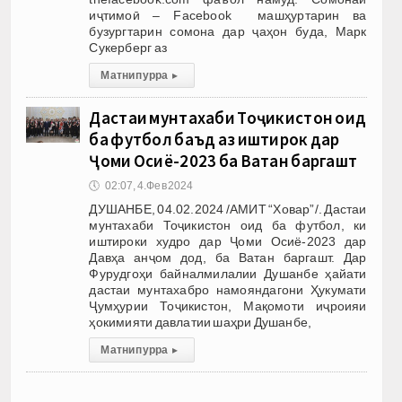
иҷтимоӣ – Facebook машҳуртарин ва
бузургтарин сомона дар ҷаҳон буда, Марк
Сукерберг аз
Матни пурра
▸
Дастаи мунтахаби Тоҷикистон оид
ба футбол баъд аз иштирок дар
Ҷоми Осиё-2023 ба Ватан баргашт
🕔
02:07, 4.Фев 2024
ДУШАНБЕ, 04.02.2024 /АМИТ “Ховар”/. Дастаи
мунтахаби Тоҷикистон оид ба футбол, ки
иштироки худро дар Ҷоми Осиё-2023 дар
Давҳа анҷом дод, ба Ватан баргашт. Дар
Фурудгоҳи байналмилалии Душанбе ҳайати
дастаи мунтахабро намояндагони Ҳукумати
Ҷумҳурии Тоҷикистон, Мақомоти иҷроияи
ҳокимияти давлатии шаҳри Душанбе,
Матни пурра
▸