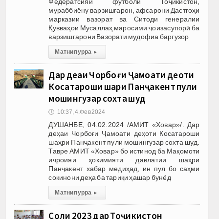
Федератсияи футболи Тоҷикистон,
мураббиёну варзишгарон, афсарони Дастгоҳи
марказии вазорат ва Ситоди генералии
Қувваҳои Мусаллаҳ маросими ҷоизасупорӣ ба
варзишгарони Вазорати мудофиа баргузор
Матни пурра
▸
Дар деҳаи Чорбоғи Ҷамоати деҳоти
Косатароши шаҳри Панҷакент пули
мошингузар сохта шуд
🕔
10:37, 4.Фев 2024
ДУШАНБЕ, 04.02.2024 /АМИТ «Ховар»/. Дар
деҳаи Чорбоғи Ҷамоати деҳоти Косатароши
шаҳри Панҷакент пули мошингузар сохта шуд.
Тавре АМИТ «Ховар» бо истинод ба Мақомоти
иҷроияи ҳокимияти давлатии шаҳри
Панҷакент хабар медиҳад, ин пул бо саҳми
сокинони деҳа ба тариқи ҳашар бунёд
Матни пурра
▸
Соли 2023 дар Тоҷикистон