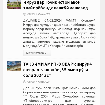
Имрӯз дар Тоҷикистон ҳавои
тағйирёбанда пешгӯӣ мешавад
🕔
08:33, 4.Фев 2024
ДУШАНБЕ, 04.02.2024 /АМИТ «Ховар»/.
Имрӯз дар ҷумҳурӣ ҳавои тағйирёбанда шуда,
борону барф пешгӯӣ мешавад. Дар ноҳияҳои
алоҳида туман мефарояд. Ҳарорат дар
водиҳо шабона 4-9 дараҷа хунук ва рӯзона 4+8
дараҷа гармиро ташкил медиҳад, иттилоъ
медиҳад АМИТ «Ховар» бо истинод ба
Матни пурра
▸
ТАҚВИМИ АМИТ «ХОВАР»: имрӯз 4
феврал, якшанбе, 35-умин рӯзи
соли 2024 аст
🕔
08:00, 4.Фев 2024
Дар ин рӯзи соли 1985 қатъномаи СММ дар
бораи манъ намудани шиканҷа қабул гардид.
*** Соли 2004 Марк Сукерберг сомонаи
«Thefacebook»-ро дар суроғаи
thefacebook.com фаъол намуд. Сомонаи