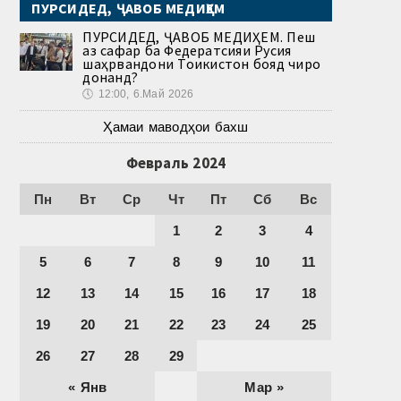
ПУРСИДЕД, ҶАВОБ МЕДИҲЕМ
ПУРСИДЕД, ҶАВОБ МЕДИҲЕМ. Пеш
аз сафар ба Федератсияи Русия
шаҳрвандони Тоҷикистон бояд чиро
донанд?
🕔
12:00, 6.Май 2026
Ҳамаи маводҳои бахш
Февраль 2024
Пн
Вт
Ср
Чт
Пт
Сб
Вс
1
2
3
4
5
6
7
8
9
10
11
12
13
14
15
16
17
18
19
20
21
22
23
24
25
26
27
28
29
« Янв
Мар »