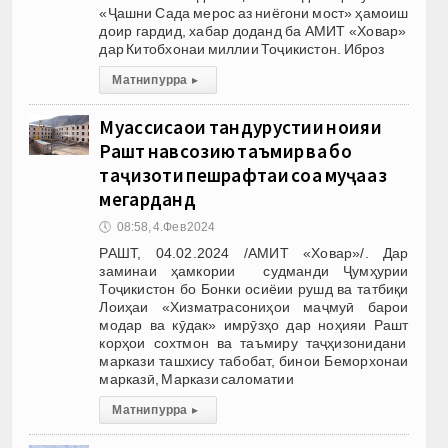
«Ҷашни Сада мерос аз ниёгони мост» ҳамоиш
доир гардид, хабар доданд ба АМИТ «Ховар»
дар Китобхонаи миллии Тоҷикистон. Иброз
Матни пурра
▸
Муассисаҳои тандурустии ноҳияи
Рашт навсозию таъмир ва бо
таҷҳизоти пешрафтаи соҳа муҷаҳҳаз
мегарданд
🕔
08:58, 4.Фев 2024
РАШТ, 04.02.2024 /АМИТ «Ховар»/. Дар
заминаи ҳамкории судманди Ҷумҳурии
Тоҷикистон бо Бонки осиёии рушд ва татбиқи
Лоиҳаи «Хизматрасониҳои маҷмуӣ барои
модар ва кӯдак» имрӯзҳо дар ноҳияи Рашт
корҳои сохтмон ва таъмиру таҷҳизонидани
маркази ташхису табобат, бинои Беморхонаи
марказӣ, Маркази саломатии
Матни пурра
▸