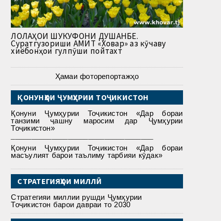
ЛОЛАҲОИ ШУКУФОНИ ДУШАНБЕ.
Суратгузориши АМИТ «Ховар» аз кӯчаву
хиёбонҳои гулпӯши пойтахт
Ҳамаи фоторепортажҳо
ҚОНУНҲОИ ҶУМҲУРИИ ТОҶИКИСТОН
Қонуни Ҷумҳурии Тоҷикистон «Дар бораи
танзими ҷашну маросим дар Ҷумҳурии
Тоҷикистон»
___________________________________
Қонуни Ҷумҳурии Тоҷикистон «Дар бораи
масъулият барои таълиму тарбияи кӯдак»
СТРАТЕГИЯҲОИ МИЛЛӢ
Стратегияи миллии рушди Ҷумҳурии
Тоҷикистон барои давраи то 2030