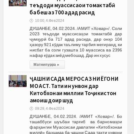
теъдоди муассисаҳои томактабӣ
ба беш аз 700 адад расид
🕔
10:00, 4.Фев 2024
ДУШАНБЕ, 04.02.2024. /АМИТ «Ховар»/. Соли
2023 теъдоди муассисаҳои томактабӣ дар
ҷумҳурӣ ба 717 адад расида, дар онҳо 104
ҳазору 921 кӯдак таълиму тарбия мегиранд, ки
нисбат ба соли гузашта 10 муассиса ва 2396
нафар кӯдак зиёд мебошад. Дар ин хусус
Матни пурра
▸
ҶАШНИ САДА МЕРОС АЗ НИЁГОНИ
МО АСТ. Таҳти ин унвон дар
Китобхонаи миллии Тоҷикистон
ҳамоиш доир шуд
🕔
09:29, 4.Фев 2024
ДУШАНБЕ, 04.02.2024. /АМИТ «Ховар»/. Бо
ташаббуси шуъбаи тарғиб ва барномаҳои
фарҳангии Муассисаи давлатии «Китобхонаи
миллӣ» бахшида ба ҷашни Сада таҳти унвони