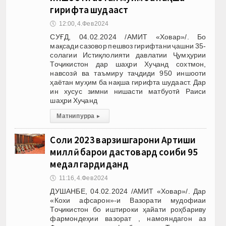
гирифта шудааст
🕔
12:00, 4.Фев 2024
СУҒД, 04.02.2024 /АМИТ «Ховар»/. Бо
мақсади сазовор пешвоз гирифтани ҷашни 35-
солагии Истиқлолияти давлатии Ҷумҳурии
Тоҷикистон дар шаҳри Хуҷанд сохтмон,
навсозӣ ва таъмиру таҷдиди 950 иншооти
ҳаётан муҳим ба нақша гирифта шудааст. Дар
ин хусус зимни нишасти матбуотӣ Раиси
шаҳри Хуҷанд
Матни пурра
▸
Соли 2023 варзишгарони Артиши
миллӣ барои дастовард соҳиби 95
медал гардиданд
🕔
11:16, 4.Фев 2024
ДУШАНБЕ, 04.02.2024 /АМИТ «Ховар»/. Дар
«Кохи афсарон»-и Вазорати мудофиаи
Тоҷикистон бо иштироки ҳайати роҳбариву
фармондеҳии вазорат , намояндагон аз