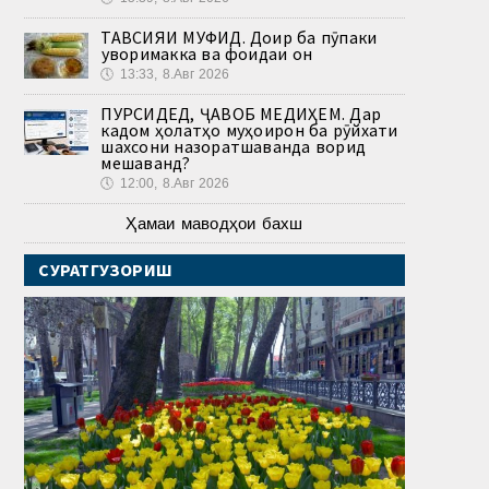
ТАВСИЯИ МУФИД. Доир ба пӯпаки
ҷуворимакка ва фоидаи он
🕔
13:33, 8.Авг 2026
ПУРСИДЕД, ҶАВОБ МЕДИҲЕМ. Дар
кадом ҳолатҳо муҳоҷирон ба рӯйхати
шахсони назоратшаванда ворид
мешаванд?
🕔
12:00, 8.Авг 2026
Ҳамаи маводҳои бахш
СУРАТГУЗОРИШ