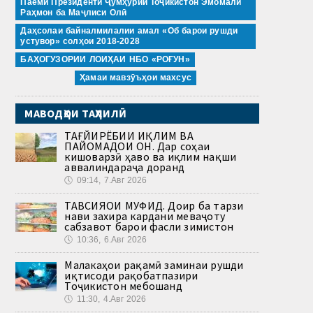
Паёми Президенти Ҷумҳурии Тоҷикистон Эмомалӣ
Раҳмон ба Маҷлиси Олӣ
Даҳсолаи байналмилалии амал «Об барои рушди
устувор» солҳои 2018-2028
БАҲОГУЗОРИИ ЛОИҲАИ НБО «РОҒУН»
Ҳамаи мавзӯъҳои махсус
МАВОДҲОИ ТАҲЛИЛӢ
ТАҒЙИРЁБИИ ИҚЛИМ ВА
ПАЙОМАДҲОИ ОН. Дар соҳаи
кишоварзӣ ҳаво ва иқлим нақши
аввалиндараҷа доранд
🕔
09:14, 7.Авг 2026
ТАВСИЯҲОИ МУФИД. Доир ба тарзи
нави захира кардани меваҷоту
сабзавот барои фасли зимистон
🕔
10:36, 6.Авг 2026
Малакаҳои рақамӣ заминаи рушди
иқтисоди рақобатпазири
Тоҷикистон мебошанд
🕔
11:30, 4.Авг 2026