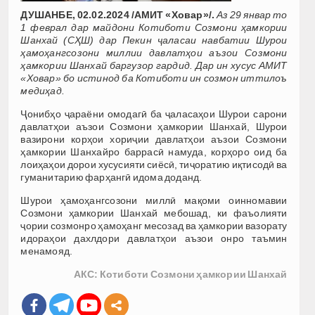
ДУШАНБЕ, 02.02.2024 /АМИТ «Ховар»/.
Аз 29 январ то
1 феврал дар майдони Котиботи Созмони ҳамкории
Шанхай (СҲШ) дар Пекин ҷаласаи навбатии Шурои
ҳамоҳангсозони миллии давлатҳои аъзои Созмони
ҳамкории Шанхай баргузор гардид. Дар ин хусус АМИТ
«Ховар» бо истинод ба Котиботи ин созмон иттилоъ
медиҳад.
Ҷонибҳо ҷараёни омодагӣ ба ҷаласаҳои Шурои сарони
давлатҳои аъзои Созмони ҳамкории Шанхай, Шурои
вазирони корҳои хориҷии давлатҳои аъзои Созмони
ҳамкории Шанхайро баррасӣ намуда, корҳоро оид ба
лоиҳаҳои дорои хусусияти сиёсӣ, тиҷоратию иқтисодӣ ва
гуманитарию фарҳангӣ идома доданд.
Шурои ҳамоҳангсозони миллӣ мақоми оинномавии
Созмони ҳамкории Шанхай мебошад, ки фаъолияти
ҷории созмонро ҳамоҳанг месозад ва ҳамкории вазорату
идораҳои дахлдори давлатҳои аъзои онро таъмин
менамояд.
АКС: Котиботи Созмони ҳамкории Шанхай