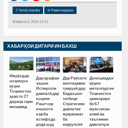

Чопи саҳифа
✉
Равон кардан
Февраль 2, 2024 15:21
ХАБАРҲОИ ДИГАРИ ИН БАХШ
Имрӯз дар
Дар арафаи
Дар Раёсати
Донишкадаи
ноҳияҳои
ҷашни
минтақавии
кӯҳию
кӯҳии
Истиқлоли
гумрукӣ дар
металлургии
Тоҷикистон
давлатӣ дар
Бадахшон
Тоҷикистон
ҳаво то 27
ноҳияи
татбиқи
ҳамкориро
дараҷа гарм
Рашт чор
Стратегияи
бо 67
мешавад
иншооти
давлатии
муассисаи
нав ба
муқовимат
илмӣ ва
истифода
ба
таълимии
дода шуд
коррупсия
давлатҳои