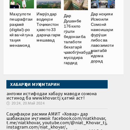
Имрӯз дар
Дар ноҳияи
Маҳсулоти
Дар
водиҳои
Исмоили
пешрафтаи
Душанбе
Тоҷикистон
Сомонӣ
рақамӣ
176 кило
ҳаво то 33
намоишҳои
(digital)-ро
гӯшти
дараҷа гарм
фурӯши
кӣ ва чӣ гуна
бедонаи ба
мешавад
либос ва
таҳия
талаботи
лавозимоти
менамояд
бехатарӣ
мактабӣ
ҷавобгӯнабуда
идома
мусодира
дорад
гардид
ХАБАРҲОИ МУҲИМТАРИН
Ҳангоми истифодаи хабару маводи сомона
истинод ба www.khovar.tj ҳатмӣ аст!
🕔
20:24, 20.Май 2024
Саҳифаҳои расмии АМИТ «Ховар» дар
шабакаҳои иҷтимоӣ: facebook.com/niatkhovar,
t.me/niatkhovar, youtube.com/@niat_Khovar_tj,
instagram.com/niat_khovar/,