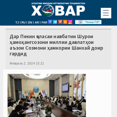
☰
|
|
|
|
"Ховар FM"
TJ
RU
EN
AR
FAR
Дар Пекин ҷаласаи навбатии Шурои
ҳамоҳангсозони миллии давлатҳои
аъзои Созмони ҳамкории Шанхай доир
гардид
Февраль 2, 2024 15:21