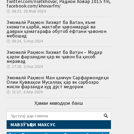
twitter.com/niatkhovar, Радиои Ховар 101.5 fm,
facebook.com/khovarfm/
🕔
08:23, 20.Май 2024
Эмомалӣ Раҳмон: Хизмат ба Ватан, яъне
хизмати ҳарбӣ, мактаби ҷавонмардӣ ва
давраи ҳаматарафа обутоб ёфтани ҷавонон
мебошад
🕔
08:24, 5.Апр 2024
Эмомалӣ Раҳмон: Хизмат ба Ватан – Модар
қарзи фарзандии ҳар як ҷавон ба ҳисоб
меравад
🕔
17:18, 3.Апр 2024
Эмомалӣ Раҳмон: Ман ҳамчун Сарфармондеҳи
Олии Қувваҳои Мусаллаҳ ҳар як сарбозро
мисли фарзанди худ дӯст медорам
🕔
11:27, 3.Апр 2024
Ҳамаи маводҳои бахш
МАВЗӮЪҲОИ МАХСУС