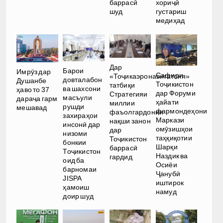
баррасӣ
хориҷӣ
шуд
густариш
медиҳад
Дар
Барои
Имрӯз дар
Сафири
«Тоҷикаэронавигатсия»
довталабон
Душанбе
Тоҷикистон
татбиқи
ва шахсони
ҳаво то 37
дар Форуми
Стратегияи
масъули
дараҷа гарм
ҳайати
миллии
рушди
мешавад
фармондеҳони
фаъолгардонии
захираҳои
Маркази
нақши занон
инсонӣ дар
омӯзишҳои
дар
низоми
таҳқиқотии
Тоҷикистон
бонкии
Шарқи
баррасӣ
Тоҷикистон
Наздик ва
гардид
оид ба
Осиёи
барномаи
Ҷанубӣ
JISPA
иштирок
ҳамоиш
намуд
доир шуд