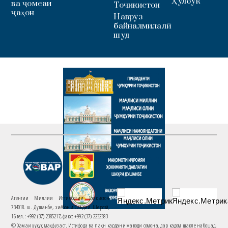
Ҳулбук
ва ҷомеаи
Тоҷикистон
ҷаҳон
Наврӯз
байналмилалӣ
шуд
Агентии Миллии Иттилоотии Тоҷикистон
734018. ш. Душанбе, хиёбони Саъдии Шерозӣ,
16 тел.: +992 (37) 2385217, факс: +992 (37) 2232383
© Ҳамаи ҳуқуқ маҳфуз аст. Истифода ва паҳн кардани маводи сомона, дар кадом шакле набошад,