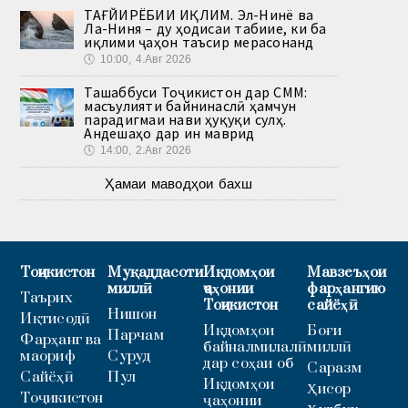
ТАҒЙИРЁБИИ ИҚЛИМ. Эл-Нинё ва
Ла-Ниня – ду ҳодисаи табиие, ки ба
иқлими ҷаҳон таъсир мерасонанд
🕔
10:00, 4.Авг 2026
Ташаббуси Тоҷикистон дар СММ:
масъулияти байнинаслӣ ҳамчун
парадигмаи нави ҳуқуқи сулҳ.
Андешаҳо дар ин маврид
🕔
14:00, 2.Авг 2026
Ҳамаи маводҳои бахш
Тоҷикистон
Муқаддасоти
Иқдомҳои
Мавзеъҳои
миллӣ
ҷаҳонии
фарҳангию
Таърих
Тоҷикистон
сайёҳӣ
Нишон
Иқтисодӣ
Иқдомҳои
Боғи
Парчам
Фарҳанг ва
байналмилалӣ
миллӣ
маориф
Суруд
дар соҳаи об
Саразм
Сайёҳӣ
Пул
Иқдомҳои
Ҳисор
Тоҷикистон
ҷаҳонии