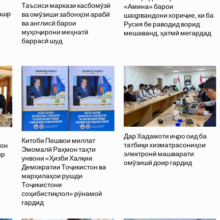
Таъсиси маркази касбомӯзӣ
«Амина» барои
нашр
ва омӯзиши забонҳои арабӣ
шаҳрвандони хориҷие, ки ба
ва англисӣ барои
Русия бе раводид ворид
муҳоҷирони меҳнатӣ
мешаванд, ҳатмӣ мегардад
баррасӣ шуд
Дар Хадамоти иҷро оид ба
Китоби Пешвои миллат
татбиқи хизматрасониҳои
вон
Эмомалӣ Раҳмон таҳти
электронӣ машварати
ир
унвони «Ҳизби Халқии
омӯзишӣ доир гардид
Демократии Тоҷикистон ва
марҳилаҳои рушди
Тоҷикистони
соҳибистиқлол» рӯнамоӣ
гардид