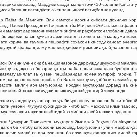
таърихӣ мебошад. Мардуми саодатманди тоҷик 30-солагии Конститу
 ҳисси баланди ватандӯстию хештаншиносӣ истиқбол намуданд.
ар Паём ба Маҷлиси Олӣ самтҳои асосии сиёсати дохилию хор
анд. Паёми Президенти Тоҷикистон ба Маҷлиси Олӣ аз лиҳози фаро
 мамлакат дар замони қувват гирифтани рақобатҳои глобалии давл
 бо иқдоми навин ҳуҷҷати арзишманд ва ҳидоятсози мардуми мамл
ти хориҷӣ ва таъмини пешрафти соҳаҳои иқтисоду саноат, энергет
андурустӣ, фарҳанг, илму маориф, ҳифзи иҷтимоии аҳолӣ, ҷавонон, в
си Олӣ инчунин оид ба нақши ҷавонон дар рушду шукуфоии мамлака
еҳру садоқат ва боварии қотеъона ба насли созандаю бунёдкор с
 давлату миллат ва қувваи пешбарандаи ҷомеа эътироф гардид. Т
ем, ки ҷавононамон нисбат ба Ватан меҳру муҳаббати самимӣ дор
дасоти миллӣ арҷ мегузоранд, иродаи мустаҳкам доранд ва сиё
нди миллӣ ва эҳсоси худшиносию худогоҳӣ дастгирӣ мекунанд».
аҳои сухандону суханвар ва ҷалби ҷавонону наврасон ба китобхон
таҳти унвони «Фурӯғи субҳи доноӣ китоб аст» маҳфили илмӣ таъсис
и муассисаҳои таҳсилоти ибтидоӣ ва миёнаи касбӣ ташкил шудаанд.
енти Ҷумҳурии Тоҷикистон муҳтарам Эмомалӣ Раҳмон ба Маҷлиси
ндагон ба китобу китобхонӣ мебошад. Баргузории чунин маҳфилҳо 
удшиносии миллӣ ва арҷ гузоштан ба арзишҳои фарҳангию миллӣ та