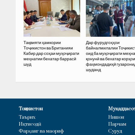
Тақвияти ҳамкории
Дар фурудгоҳҳои
Тоҷикистон ва Британияи
байналмилалии Тоҷикис
Кабир дар соҳаи муҳоҷирати
оид ба муҳоҷирати меҳн
меҳнатии бехатар баррасӣ
қонунӣ ва бехатар корҳо
шуд
фаҳмондадиҳӣ гузарони
шуданд
Тоҷикистон
Муқаддасо
Таърих
Нишон
Иқтисодӣ
Парчам
Фарҳанг ва маориф
Суруд