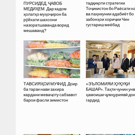
тадқиқоти стратегии
ПУРСИДЕД, ҶАВОБ
Тоҷикистон бо Раёсати 
МЕДИҲЕМ. Дар кадом
ва паҳнкунии адабиёт бо
ҳолатҳо муҳоҷирон ба
забонҳои хориҷии Чин
рӯйхати шахсони
густариш меёбад
назоратшаванда ворид
мешаванд?
ТАВСИЯҲОИ МУФИД. Доир
«ЭЪЛОМИЯИ ҲУҚУҚИ
ба тарзи нави захира
БАШАР». Таҳти чунин ун
кардани меваҷоту сабзавот
ҳамоиши ҷумҳуриявӣ до
барои фасли зимистон
гардид