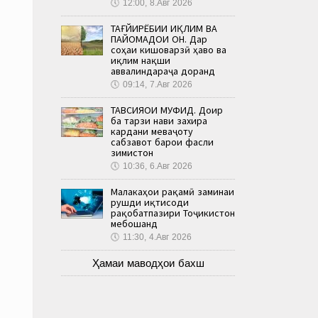
🕔
12:00, 8.Авг 2026
ТАҒЙИРЁБИИ ИҚЛИМ ВА
ПАЙОМАДҲОИ ОН. Дар
соҳаи кишоварзӣ ҳаво ва
иқлим нақши
аввалиндараҷа доранд
🕔
09:14, 7.Авг 2026
ТАВСИЯҲОИ МУФИД. Доир
ба тарзи нави захира
кардани меваҷоту
сабзавот барои фасли
зимистон
🕔
10:36, 6.Авг 2026
Малакаҳои рақамӣ заминаи
рушди иқтисоди
рақобатпазири Тоҷикистон
мебошанд
🕔
11:30, 4.Авг 2026
Ҳамаи маводҳои бахш