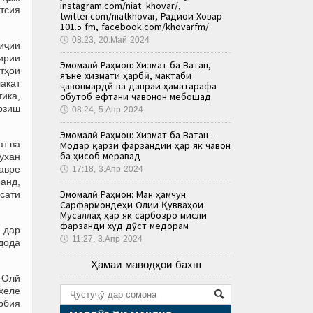
instagram.com/niat_khovar/,
тсия
twitter.com/niatkhovar, Радиои Ховар
101.5 fm, facebook.com/khovarfm/
🕔
08:23, 20.Май 2024
иҷии
гирии
Эмомалӣ Раҳмон: Хизмат ба Ватан,
атҳои
яъне хизмати ҳарбӣ, мактаби
акат
ҷавонмардӣ ва давраи ҳаматарафа
ика,
обутоб ёфтани ҷавонон мебошад
арзиш
🕔
08:24, 5.Апр 2024
Эмомалӣ Раҳмон: Хизмат ба Ватан –
т ва
Модар қарзи фарзандии ҳар як ҷавон
ба ҳисоб меравад
ухан
авре
🕔
17:18, 3.Апр 2024
анд,
Эмомалӣ Раҳмон: Ман ҳамчун
сати
Сарфармондеҳи Олии Қувваҳои
Мусаллаҳ ҳар як сарбозро мисли
фарзанди худ дӯст медорам
ӣ дар
🕔
11:27, 3.Апр 2024
 дода
Ҳамаи маводҳои бахш
 Олӣ
хеле
рбия