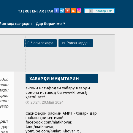
|
|
|
|
"Ховар FM"
TJ
RU
EN
AR
FAR
Минтақа ва ҷаҳон
Дар бораи мо

Чопи саҳифа
✉
Равон кардан
ХАБАРҲОИ МУҲИМТАРИН
идоӣ
роки
Ҳангоми истифодаи хабару маводи
аҳри
сомона истинод ба www.khovar.tj
урии
ҳатмӣ аст!
стон
🕔
20:24, 20.Май 2024
гузор
Саҳифаҳои расмии АМИТ «Ховар» дар
шабакаҳои иҷтимоӣ:
дошт,
facebook.com/niatkhovar,
t.me/niatkhovar,
 дар
youtube.com/@niat_Khovar_tj,
 ҳам