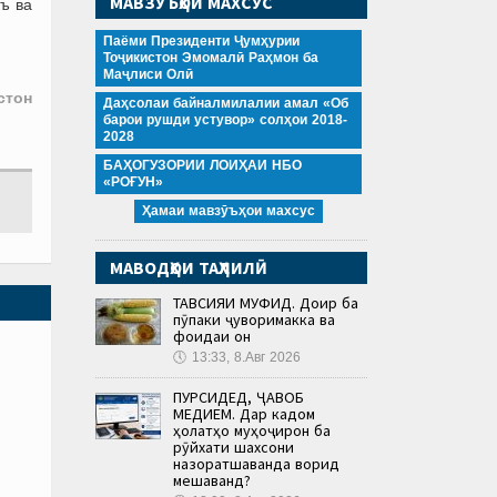
МАВЗӮЪҲОИ МАХСУС
ъ ва
Паёми Президенти Ҷумҳурии
Тоҷикистон Эмомалӣ Раҳмон ба
Маҷлиси Олӣ
стон
Даҳсолаи байналмилалии амал «Об
барои рушди устувор» солҳои 2018-
2028
БАҲОГУЗОРИИ ЛОИҲАИ НБО
«РОҒУН»
Ҳамаи мавзӯъҳои махсус
МАВОДҲОИ ТАҲЛИЛӢ
ТАВСИЯИ МУФИД. Доир ба
пӯпаки ҷуворимакка ва
фоидаи он
🕔
13:33, 8.Авг 2026
ПУРСИДЕД, ҶАВОБ
МЕДИҲЕМ. Дар кадом
ҳолатҳо муҳоҷирон ба
рӯйхати шахсони
назоратшаванда ворид
мешаванд?