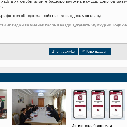
 ҳафта як китоби илмӣ ё бадеиро мутолиа намуда, доир ба мавзу
ӣ.
аърифат» ва «Шоҳномахонӣ» низ таъсис дода мешаванд.
оти ибтидоӣ ва миёнаи касбии назди Ҳукумати Ҷумҳурии Тоҷики

Чопи саҳифа
✉
Равон кардан
Истифодаи барномаи