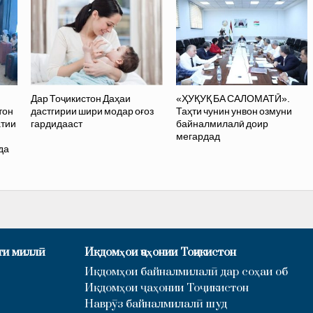
Дар Тоҷикистон Даҳаи
«ҲУҚУҚ БА САЛОМАТӢ».
тон
дастгирии шири модар оғоз
Таҳти чунин унвон озмуни
атии
гардидааст
байналмилалӣ доир
и
мегардад
да
ти миллӣ
Иқдомҳои ҷаҳонии Тоҷикистон
Иқдомҳои байналмилалӣ дар соҳаи об
Иқдомҳои ҷаҳонии Тоҷикистон
Наврӯз байналмилалӣ шуд