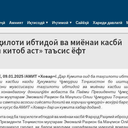
иҷӣ
Амният
Иқтисодӣ
Иҷтимоӣ
Сайёҳӣ
Хариди давлатӣ
ҳсилоти ибтидоӣ ва миёнаи касбӣ
 китоб аст» таъсис ёфт
 09.01.2025 /АМИТ «Ховар»/.
Дар Кумита оид ба таҳсилоти ибт
аи касбии назди Ҳукумати Ҷумҳурии Тоҷикистон бо ишти
они муассисаҳои таҳсилоти ибтидоӣ ва миёнаи касбии ш
 хонандагону донишҷӯён вобаста ба Паёми Президенти Ҷумҳ
он муҳтарам Эмомалӣ Раҳмон ба Маҷлиси Олии Ҷумҳурии Тоҷики
и самтҳои асосии сиёсати дохилӣ ва хориҷии ҷумҳурӣ» вохӯрӣ бар
ин хусус ба АМИТ «Ховар» дар ин кумита хабар доданд.
ита оид ба таҳсилоти ибтидоӣ ва миёнаи касбӣ Фарҳод Раҳимӣ иброз 
Президенти Тоҷикистон муҳтарам Эмомалӣ Раҳмон ба Маҷлиси Олӣ
пешниҳод гардид, ки барои мардуми шарафманди ҷумҳурӣ воқеан