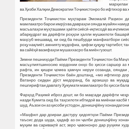
марҳилаи 
ва Ҳизби Халқии Демократии Тоҷикистонро бо ифтихор ва
Президенти Тоҷикистон муҳтарам Эмомалӣ Раҳмон д
мамлакатро барои имрӯз ва давраҳои оянда муайян намуд
масъалаҳои муҳташами ҳаёти сиёсӣ-иқтисодӣ ва иҷтимоии
абарқудрат ва дарёфти роҳҳои ҳалли мушкилоти башарӣ
маҳсуб мешавад, ки оид ба пешбурди манфиатбори сиёса
роҳу нақлиёт, амнияту мудофиа, ҳифзи ҳуқуқу тартибот, т
ва сайёҳӣ вазифаҳои мушаххасро ба миён гузошт.
Зимни пешниҳоди Паёми Президенти Тоҷикистон ба Маҷли
масъулиятшиносию кордонии онҳо бо ҳисси саршор аз м
рафта, ин қишри ҷомеа ҳамчун неруи созанда, ояндаи
Президенти Тоҷикистон баён доштанд, «мо ифтихор дор
Ватанро сидқан дӯст медоранд, ба арзишҳо ва муқад
пешгирифтаи давлату Ҳукумати мамлакатро бо ҳисси бала
Фарҳод Раҳимӣ иброз дошт, ки бо мақсади дарёфти чеҳр
назди Кумита оид ба таҳсилоти ибтидоӣ ва миёнаи касбӣ 
шуд. Аъзои он аз ҳисоби устодон, донишҷӯёну хонандагон
«Маҳфил дар доираи дастуру ҳидоятҳои Паёми Презид
таъсис дода шуда, ҳадаф аз он ҷалби донишҷӯёну хона
муҳим ва саривақтӣ аст, зеро ҷавононро дар руҳияи х