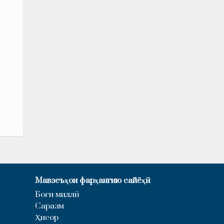
Мавзеъҳои фарҳангию сайёҳӣ
Боғи миллӣ
Саразм
Ҳисор