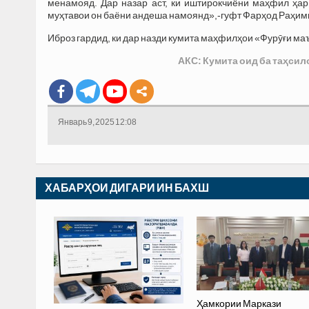
менамояд. Дар назар аст, ки иштирокчиёни маҳфил ҳар
муҳтавои он баёни андеша намоянд»,-гуфт Фарҳод Раҳим
Иброз гардид, ки дар назди кумита маҳфилҳои «Фурӯғи м
АКС: Кумита оид ба таҳсил
Январь 9, 2025 12:08
ХАБАРҲОИ ДИГАРИ ИН БАХШ
Ҳамкории Маркази