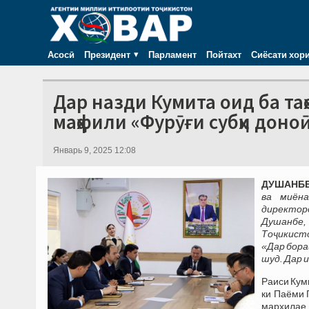
Асосӣ
Президент
Парламент
Пойтахт
Сиёсати хор
Дар назди Кумита оид ба та
маҳфили «Фурӯғи субҳи доноӣ
Январь 9, 2025 12:08
ДУШАНБЕ,
ва миён
директор
Душанбе,
Тоҷикист
«Дар бора
шуд. Дар 
Раиси Кум
ки Паёми 
марҳилае 