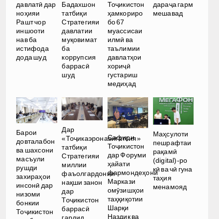
давлатӣ дар
Бадахшон
Тоҷикистон
дараҷа гарм
ноҳияи
татбиқи
ҳамкориро
мешавад
Рашт чор
Стратегияи
бо 67
иншооти
давлатии
муассисаи
нав ба
муқовимат
илмӣ ва
истифода
ба
таълимии
дода шуд
коррупсия
давлатҳои
баррасӣ
хориҷӣ
шуд
густариш
медиҳад
Дар
Барои
Маҳсулоти
Сафири
«Тоҷикаэронавигатсия»
довталабон
пешрафтаи
Тоҷикистон
татбиқи
ва шахсони
рақамӣ
дар Форуми
Стратегияи
масъули
(digital)-ро
ҳайати
миллии
рушди
кӣ ва чӣ гуна
фармондеҳони
фаъолгардонии
захираҳои
таҳия
Маркази
нақши занон
инсонӣ дар
менамояд
омӯзишҳои
дар
низоми
таҳқиқотии
Тоҷикистон
бонкии
Шарқи
баррасӣ
Тоҷикистон
Наздик ва
гардид