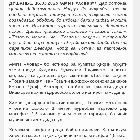
ДУШАНБЕ, 16.03.2025 /АМИТ «Ховар»/.
Дар остонаи
Ҷашни байналмилалии Наврӯз бо мақсади тозаю
озода нигоҳ доштани
муҳити зист, тақвияти корҳои
созандагию ободонӣ бо иқдоми бахши ҳифзи муҳити
зист ва Мақомоти иҷроияи ҳокимияти давлатии
ноҳияи Дарвоз ҳашарҳои экологии «Тозагии соҳил»,
«Тозагии маҳал» ва «Тозагии шоҳроҳ» гузаронида
шуданд, ки дар натиҷа қад-қади соҳили дарёи Панҷ ва
дарёчаҳои Девдара, Ҷорф ва Тоғмай аз партовҳои
маишӣ ва истеҳсолӣ тоза карда шуд.
АМИТ «Ховар» бо истинод ба Кумитаи ҳифзи муҳити
зисти назди Ҳукумати Ҷумҳурии Тоҷикистон иттилоъ
медиҳад, ки дар ҳашарҳои экологии «Тозагии соҳил»,
«Тозагии маҳал» ва «Тозагии шоҳроҳ» сокинони деҳаҳои
Кеврон, Ҷорф, Вишхарв, Тоғайма ва Ҷамоати деҳоти
Вишхарви ноҳияи Дарвоз фаъолона иштирок намуданд.
Зимни ҳашарҳои «Тозагии соҳил», «Тозагии маҳал» ва
«Тозагии шоҳроҳ» 1 метри мураббаъ партовҳо дар
масофаи 2,5 километр ҷамъоварӣ гардида, ба ҷойи
муайян интиқол дода шуд.
Ҳамзамон шафати роҳи байналмилалии Қалъаихум-
Хоруғ ва маҳаллаҳои аҳолинишин ба масофаи 4,5 км аз