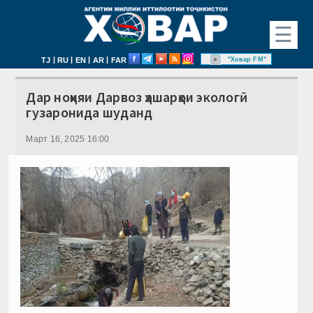
☰
|
|
|
|
"Ховар FM"
TJ
RU
EN
AR
FAR
Дар ноҳияи Дарвоз ҳашарҳои экологӣ
гузаронида шуданд
Март 16, 2025 16:00