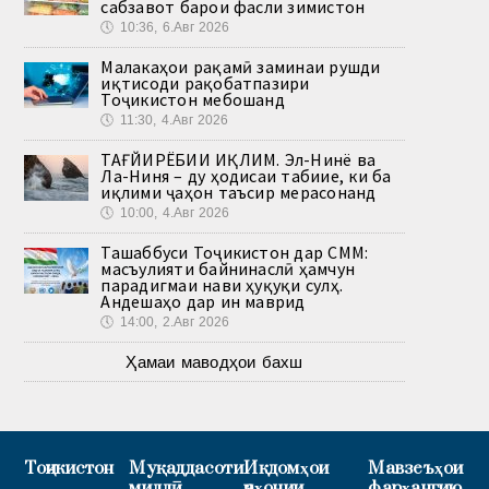
сабзавот барои фасли зимистон
🕔
10:36, 6.Авг 2026
Малакаҳои рақамӣ заминаи рушди
иқтисоди рақобатпазири
Тоҷикистон мебошанд
🕔
11:30, 4.Авг 2026
ТАҒЙИРЁБИИ ИҚЛИМ. Эл-Нинё ва
Ла-Ниня – ду ҳодисаи табиие, ки ба
иқлими ҷаҳон таъсир мерасонанд
🕔
10:00, 4.Авг 2026
Ташаббуси Тоҷикистон дар СММ:
масъулияти байнинаслӣ ҳамчун
парадигмаи нави ҳуқуқи сулҳ.
Андешаҳо дар ин маврид
🕔
14:00, 2.Авг 2026
Ҳамаи маводҳои бахш
Тоҷикистон
Муқаддасоти
Иқдомҳои
Мавзеъҳои
миллӣ
ҷаҳонии
фарҳангию