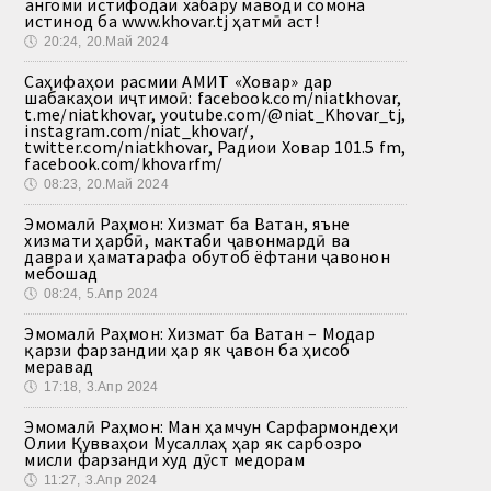
Ҳангоми истифодаи хабару маводи сомона
истинод ба www.khovar.tj ҳатмӣ аст!
🕔
20:24, 20.Май 2024
Саҳифаҳои расмии АМИТ «Ховар» дар
шабакаҳои иҷтимоӣ: facebook.com/niatkhovar,
t.me/niatkhovar, youtube.com/@niat_Khovar_tj,
instagram.com/niat_khovar/,
twitter.com/niatkhovar, Радиои Ховар 101.5 fm,
facebook.com/khovarfm/
🕔
08:23, 20.Май 2024
Эмомалӣ Раҳмон: Хизмат ба Ватан, яъне
хизмати ҳарбӣ, мактаби ҷавонмардӣ ва
давраи ҳаматарафа обутоб ёфтани ҷавонон
мебошад
🕔
08:24, 5.Апр 2024
Эмомалӣ Раҳмон: Хизмат ба Ватан – Модар
қарзи фарзандии ҳар як ҷавон ба ҳисоб
меравад
🕔
17:18, 3.Апр 2024
Эмомалӣ Раҳмон: Ман ҳамчун Сарфармондеҳи
Олии Қувваҳои Мусаллаҳ ҳар як сарбозро
мисли фарзанди худ дӯст медорам
🕔
11:27, 3.Апр 2024