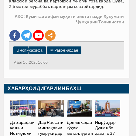
алафҳои бегона ва партовҳои гуногун тоза карда шуда,
2,5 метри мураббаъ партов ҷамъоварӣ гардид.
АКС: Кумитаи ҳифзи муҳити зисти назди Ҳукумати
Ҷумҳурии Тоҷикистон

Чопи саҳифа
✉
Равон кардан
Март 16, 2025 16:00
ХАБАРҲОИ ДИГАРИ ИН БАХШ
Дар арафаи
Дар Раёсати
Донишкадаи
Имрӯз дар
ҷашни
минтақавии
кӯҳию
Душанбе
Истиқлоли
гумрукӣ дар
металлургии
ҳаво то 37