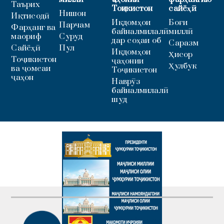
Таърих
Тоҷикистон
сайёҳӣ
Нишон
Иқтисодӣ
Иқдомҳои
Боғи
Парчам
Фарҳанг ва
байналмилалӣ
миллӣ
маориф
Суруд
дар соҳаи об
Саразм
Сайёҳӣ
Пул
Иқдомҳои
Ҳисор
Тоҷикистон
ҷаҳонии
Ҳулбук
ва ҷомеаи
Тоҷикистон
ҷаҳон
Наврӯз
байналмилалӣ
шуд