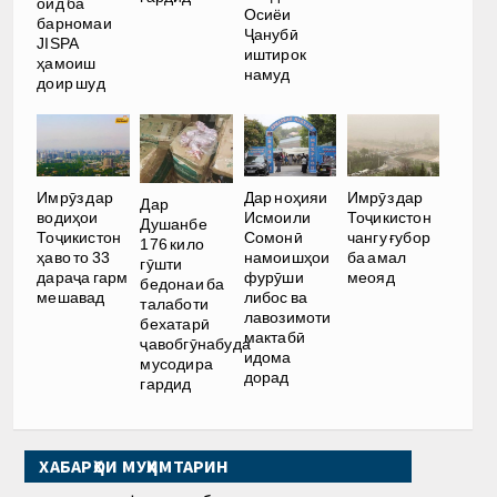
оид ба
Осиёи
барномаи
Ҷанубӣ
JISPA
иштирок
ҳамоиш
намуд
доир шуд
Имрӯз дар
Дар ноҳияи
Имрӯз дар
Дар
водиҳои
Исмоили
Тоҷикистон
Душанбе
Тоҷикистон
Сомонӣ
чангу ғубор
176 кило
ҳаво то 33
намоишҳои
ба амал
гӯшти
дараҷа гарм
фурӯши
меояд
бедонаи ба
мешавад
либос ва
талаботи
лавозимоти
бехатарӣ
мактабӣ
ҷавобгӯнабуда
идома
мусодира
дорад
гардид
ХАБАРҲОИ МУҲИМТАРИН