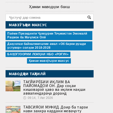
Ҳамаи маводҳои бахш
МАВЗӮЪҲОИ МАХСУС
Паёми Президенти Ҷумҳурии Тоҷикистон Эмомалӣ
Раҳмон ба Маҷлиси Олӣ
Даҳсолаи байналмилалии амал «Об барои рушди
устувор» солҳои 2018-2028
БАҲОГУЗОРИИ ЛОИҲАИ НБО «РОҒУН»
Ҳамаи мавзӯъҳои махсус
МАВОДҲОИ ТАҲЛИЛӢ
ТАҒЙИРЁБИИ ИҚЛИМ ВА
ПАЙОМАДҲОИ ОН. Дар соҳаи
кишоварзӣ ҳаво ва иқлим нақши
аввалиндараҷа доранд
🕔
09:14, 7.Авг 2026
ТАВСИЯҲОИ МУФИД. Доир ба тарзи
нави захира кардани меваҷоту