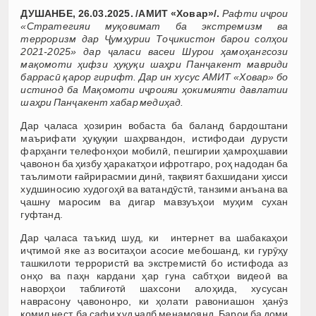
ДУШАНБЕ, 26.03.2025. /АМИТ «Ховар»/.
Рафти иҷрои
«Стратегияи муқовимат ба экстремизм ва
терроризм дар Ҷумҳурии Тоҷикистон барои солҳои
2021-2025» дар ҷаласи васеи Шурои ҳамоҳангсози
мақомоти ҳифзи ҳуқуқи шаҳри Панҷакент мавриди
баррасӣ қарор гирифт. Дар ин хусус
АМИТ «Ховар» бо
истинод ба Мақомоти иҷроияи ҳокимияти давлатии
шаҳри Панҷакент хабар медиҳад.
Дар ҷаласа ҳозирин вобаста ба баланд бардоштани
маърифати ҳуқуқии шаҳрвандон, истифодаи дурусти
фарҳанги телефонҳои мобилӣ, пешгирии ҳамроҳшавии
ҷавонон ба ҳизбу ҳаракатҳои ифротгаро, роҳ надодан ба
таълимоти ғайрирасмии динӣ, тақвият бахшидани ҳисси
худшиносию худогоҳӣ ва ватандӯстӣ, танзими анъана ва
ҷашну маросим ва дигар мавзуъҳои муҳим сухан
гуфтанд.
Дар ҷаласа таъкид шуд, ки интернет ва шабакаҳои
иҷтимоӣ яке аз воситаҳои асосие мебошанд, ки гурӯҳу
ташкилоти террористӣ ва экстремистӣ бо истифода аз
онҳо ва паҳн кардани ҳар гуна сабтҳои видеоӣ ва
наворҳои таблиғотӣ шахсони алоҳида, хусусан
наврасону ҷавононро, ки ҳолати равониашон ҳанӯз
комил нест, ба сафи худ ҷалб менамоянд. Барои ба доми