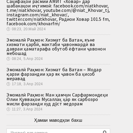
Саҳифаҳои расмии АМИТ «Ховар» дар
шабакаҳои иҷтимоӣ: facebook.com/niatkhovar,
t.me/niatkhovar, youtube.com/@niat_Khovar_tj,
instagram.com/niat_khovar/,
twitter.com/niatkhovar, Радиои Ховар 101.5 fm,
facebook.com/khovarfm/
🕔
08:23, 20.Май 2024
Эмомалӣ Раҳмон: Хизмат ба Ватан, яъне
хизмати ҳарбӣ, мактаби ҷавонмардӣ ва
давраи ҳаматарафа обутоб ёфтани ҷавонон
мебошад
🕔
08:24, 5.Апр 2024
Эмомалӣ Раҳмон: Хизмат ба Ватан – Модар
қарзи фарзандии ҳар як ҷавон ба ҳисоб
меравад
🕔
17:18, 3.Апр 2024
Эмомалӣ Раҳмон: Ман ҳамчун Сарфармондеҳи
Олии Қувваҳои Мусаллаҳ ҳар як сарбозро
мисли фарзанди худ дӯст медорам
🕔
11:27, 3.Апр 2024
Ҳамаи маводҳои бахш