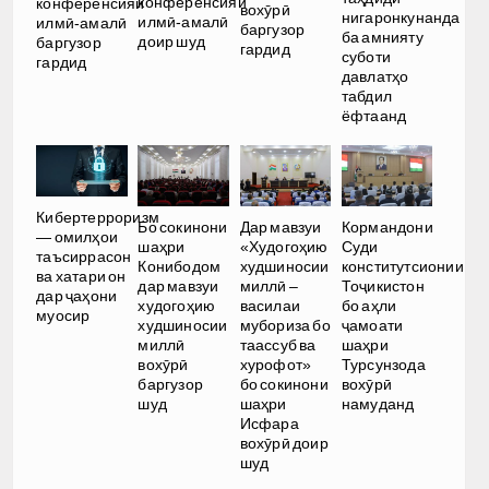
конференсияи
конференсияи
вохӯрӣ
нигаронкунанда
илмӣ-амалӣ
илмӣ-амалӣ
баргузор
ба амнияту
доир шуд
баргузор
гардид
суботи
гардид
давлатҳо
табдил
ёфтаанд
Кибертерроризм
Бо сокинони
Дар мавзуи
Кормандони
— омилҳои
шаҳри
«Худогоҳию
Суди
таъсиррасон
Конибодом
худшиносии
конститутсионии
ва хатари он
дар мавзуи
миллӣ –
Тоҷикистон
дар ҷаҳони
худогоҳию
василаи
бо аҳли
муосир
худшиносии
мубориза бо
ҷамоати
миллӣ
таассуб ва
шаҳри
вохӯрӣ
хурофот»
Турсунзода
баргузор
бо сокинони
вохӯрӣ
шуд
шаҳри
намуданд
Исфара
вохӯрӣ доир
шуд