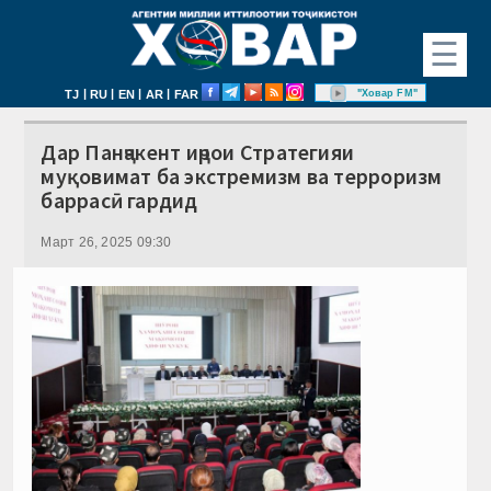
☰
|
|
|
|
"Ховар FM"
TJ
RU
EN
AR
FAR
Дар Панҷакент иҷрои Стратегияи
муқовимат ба экстремизм ва терроризм
баррасӣ гардид
Март 26, 2025 09:30