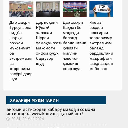
Дар шаҳри
Дар ноҳияи
Дар шаҳри
Яке аз
Турсунзода
Рӯдакӣ
Ваҳдат бо
роҳҳои
оид ба
ҷаласаи
мақсади
пешгирии
шарҳи
Шурои
баланд
терроризму
роҳҳои
ҳамоҳангсози
бардоштани
экстремизм
муқовимат
мақомоти
ҳувияти
баланд
ба
ҳифзи ҳуқуқ
миллии
бардоштани
экстремизм
баргузор
ҷавонон
маърифати
ва
шуд
ҳамоиш
шаҳрвандон
терроризм
доир шуд
мебошад
вохӯрӣ доир
шуд
ХАБАРҲОИ МУҲИМТАРИН
Ҳангоми истифодаи хабару маводи сомона
истинод ба www.khovar.tj ҳатмӣ аст!
🕔
20:24, 20.Май 2024