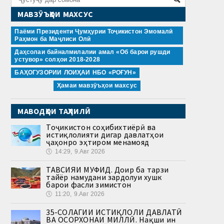
МАВЗӮЪҲОИ МАХСУС
Паёми Президенти Ҷумҳурии Тоҷикистон Эмомалӣ
Раҳмон ба Маҷлиси Олӣ
Даҳсолаи байналмилалии амал «Об барои рушди
устувор» солҳои 2018-2028
БАҲОГУЗОРИИ ЛОИҲАИ НБО «РОҒУН»
Ҳамаи мавзӯъҳои махсус
МАВОДҲОИ ТАҲЛИЛӢ
Тоҷикистон соҳибихтиёрӣ ва
истиқлолияти дигар давлатҳои
ҷаҳонро эҳтиром менамояд
🕔
14:29, 9.Авг 2026
ТАВСИЯИ МУФИД. Доир ба тарзи
тайёр намудани зардолуи хушк
барои фасли зимистон
🕔
11:20, 9.Авг 2026
35-СОЛАГИИ ИСТИҚЛОЛИ ДАВЛАТӢ
ВА ОСОРХОНАИ МИЛЛӢ. Нақши ин