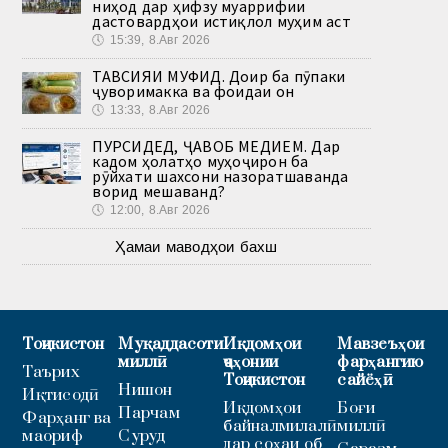
ниҳод дар ҳифзу муаррифии
дастовардҳои истиқлол муҳим аст
🕔
15:39, 8.Авг 2026
ТАВСИЯИ МУФИД. Доир ба пӯпаки
ҷуворимакка ва фоидаи он
🕔
13:33, 8.Авг 2026
ПУРСИДЕД, ҶАВОБ МЕДИҲЕМ. Дар
кадом ҳолатҳо муҳоҷирон ба
рӯйхати шахсони назоратшаванда
ворид мешаванд?
🕔
12:00, 8.Авг 2026
Ҳамаи маводҳои бахш
Тоҷикистон
Муқаддасоти
Иқдомҳои
Мавзеъҳои
миллӣ
ҷаҳонии
фарҳангию
Таърих
Тоҷикистон
сайёҳӣ
Нишон
Иқтисодӣ
Иқдомҳои
Боғи
Парчам
Фарҳанг ва
байналмилалӣ
миллӣ
маориф
Суруд
дар соҳаи об