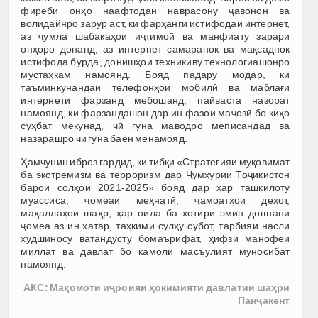
фиреби онҳо наафтодан наврасону ҷавонон ва
волидайнро зарур аст, ки фарҳанги истифодаи интернет,
аз ҷумла шабакаҳои иҷтимоӣ ва манфиату зарари
онҳоро донанд, аз интернет самаранок ва мақсаднок
истифода бурда, донишҳои техникиву технологиашонро
мустаҳкам намоянд. Бояд падару модар, ки
таъминкунандаи телефонҳои мобилӣ ва маблағи
интернети фарзанд мебошанд, пайваста назорат
намоянд, ки фарзандашон дар ин фазои маҷозӣ бо киҳо
суҳбат мекунад, чӣ гуна маводро меписандад ва
назарашро чӣ гуна баён менамояд.
Ҳамчунин иброз гардид, ки тибқи «Стратегияи муқовимат
ба экстремизм ва терроризм дар Ҷумҳурии Тоҷикистон
барои солҳои 2021-2025» бояд дар ҳар ташкилоту
муассиса, ҷомеаи меҳнатӣ, ҷамоатҳои деҳот,
маҳаллаҳои шаҳр, ҳар оила ба хотири эмин доштани
ҷомеа аз ин хатар, таҳкими сулҳу субот, тарбияи насли
худшиносу ватандӯсту бомаърифат, ҳифзи манофеи
миллат ва давлат бо камоли масъулият муносибат
намоянд.
АКС: Мақомоти иҷроияи ҳокимияти давлатии шаҳри
Панҷакент