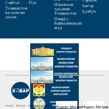
Саразм
Сайёҳӣ
Пул
Иқдомҳои
Ҳисор
Тоҷикистон
ҷаҳонии
Ҳулбук
ва ҷомеаи
Тоҷикистон
ҷаҳон
Наврӯз
байналмилалӣ
шуд
Агентии Миллии Иттилоотии Тоҷикистон