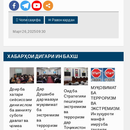

Чопи саҳифа
✉
Равон кардан
Март 26, 2025 09:30
ХАБАРҲОИ ДИГАРИ ИН БАХШ
МУҚОВИМАТ
Дар
Доир ба
Оид ба
БА
Душанбе
хатари
Стратегияи
ТЕРРОРИЗМ
дар мавзуи
сиёсисозии
пешгирии
ВА
муқовимат
дини ислом
экстремизм
ЭКСТРЕМИЗМ.
ба
ба амнияту
ва
Ин зуҳуроти
экстремизм
суботи
терроризм
манфӣ
ва
давлат ва
дар
имрӯз ба
терроризм
ҷомеа
Тоҷикистон
таҳдиди