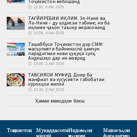
Тоҷикистон мебошанд
🕔
11:30, 4.Авг 2026
ТАҒЙИРЁБИИ ИҚЛИМ. Эл-Нинё ва
Ла-Ниня – ду ҳодисаи табиие, ки ба
иқлими ҷаҳон таъсир мерасонанд
🕔
10:00, 4.Авг 2026
Ташаббуси Тоҷикистон дар СММ:
масъулияти байнинаслӣ ҳамчун
парадигмаи нави ҳуқуқи сулҳ.
Андешаҳо дар ин маврид
🕔
14:00, 2.Авг 2026
ТАВСИЯҲОИ МУФИД. Доир ба
манфиат ва хусусияти табобатии
хӯрокҳои миллӣ
🕔
13:30, 2.Авг 2026
Ҳамаи маводҳои бахш
Тоҷикистон
Муқаддасоти
Иқдомҳои
Мавзеъҳои
миллӣ
ҷаҳонии
фарҳангию