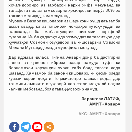
хоҷагидоронро аз зарбаҳои нархӣ ҳифз мекунанд ва
талафоти пас аз ҷамъоварии ҳосилро, ки имрӯз 30%-ро
ташкил медиҳад, кам мекунанд.
Муовини Вазири кишоварзӣ аз шарикони рушд даъват ба
амал овард, ки аз таҷрибаи лоиҳаҳои кӯтоҳмуддат ва
пароканда ба маблағгузории низомии портфелӣ
гузаранд. Ин ба ҳадафҳои дарозмуддат ва тавсияҳои дар
ҳуҷҷатҳои Созмони озуқаворӣ ва кишоварзии Созмони
Милали Муттаҳид омада мувофиқат мекунад.
Дар идомаи ҷаласа Нигина Анварӣ доир ба дастгирии
занон ва ҷавонон ибрози назар намуда, гуфт, ки
барномаҳои қарздиҳии хурди сабз бояд тавсеа дода
шаванд. Ҳамзамон ба занони кишоварз, ки қисми зиёди
қувваи кории деҳоти Тоҷикистонро ташкил дода, дар
таъмини амнияти озуқаворӣ дар сатҳи маҳаллӣ нақши
калидӣ мебозанд, бояд таваҷҷуҳ зоҳир намуд.
Зарангези ЛАТИФ,
АМИТ «Ховар»
АКС: АМИТ «Ховар»