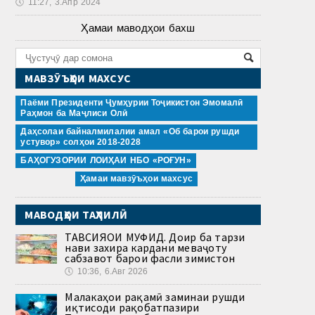
🕔
11:27, 3.Апр 2024
Ҳамаи маводҳои бахш
МАВЗӮЪҲОИ МАХСУС
Паёми Президенти Ҷумҳурии Тоҷикистон Эмомалӣ
Раҳмон ба Маҷлиси Олӣ
Даҳсолаи байналмилалии амал «Об барои рушди
устувор» солҳои 2018-2028
БАҲОГУЗОРИИ ЛОИҲАИ НБО «РОҒУН»
Ҳамаи мавзӯъҳои махсус
МАВОДҲОИ ТАҲЛИЛӢ
ТАВСИЯҲОИ МУФИД. Доир ба тарзи
нави захира кардани меваҷоту
сабзавот барои фасли зимистон
🕔
10:36, 6.Авг 2026
Малакаҳои рақамӣ заминаи рушди
иқтисоди рақобатпазири