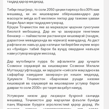
таҳдид қарор медиҳад.
Тибқи пешгӯиҳо, то соли 2050 ҳаҷми пиряхҳо боз 30% кам
мешавад, ки ин кишоварзии обёришавандаро дар
масоҳати зиёда аз 8 миллион гектар дар тамоми ҳавзаи
баҳри Арал зери таҳдид мегузорад.
Кӯҳҳои Тоҷикистон яке аз марказҳои ҷаҳонии гуногунии
биологӣ мебошанд. Дар ин ҷо захираҳои генетикии
беназир — пайвастагии растаниҳои кишоварзӣ (гандум,
дарахтони мевадиҳанда ва чормағз) мавҷуданд. Аз даст
рафтани ин навъҳо дар натиҷаи тағйирёбии иқлим моро
аз «бунёди» табиӣ барои ба вуҷуд овардани навъҳои
нави устувор маҳрум месозад.
Дар мутобиқати пурра бо афзалияти дар ҳуҷҷати
Созмони озуқаворӣ ва кишоварзии Созмони Милали
Муттаҳид гуфташуда, ки зарурати «сиёсати мақсаднок ва
сафарбар намудани захираҳо»-ро нишон медиҳад,
Ҳукумати Тоҷикистон «Барномаи рушди низоми
кишоварзӣ ва озуқаворӣ ва кишоварзии устувор барои
давраи то соли 2030»-ро таҳия ва қабул намуд.
Устувории низом дар лаҳзаҳои буҳронӣ санҷида
мешавад. Тоҷикистон дар марҳилаи фаъоли бунёди
панҷ Маркази бузурги агрологистикӣ қарор дорад. Ин
иншоот ҳамчун «амортизаторҳо» кор карда,