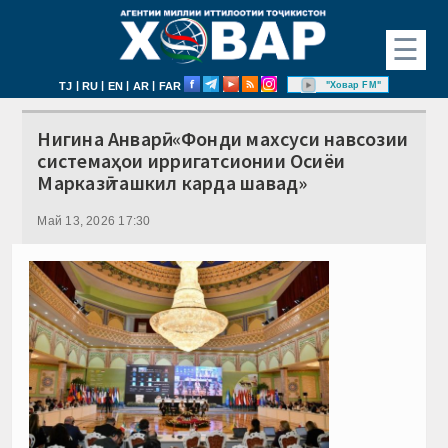
☰
|
|
|
|
"Ховар FM"
TJ
RU
EN
AR
FAR
Нигина Анварӣ: «Фонди махсуси навсозии
системаҳои ирригатсионии Осиёи
Марказӣ ташкил карда шавад»
Май 13, 2026 17:30