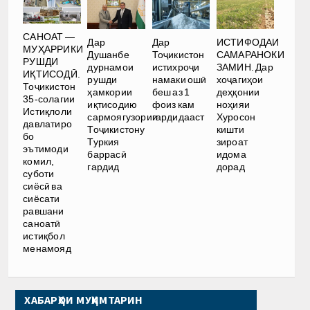
САНОАТ —
Дар
Дар
ИСТИФОДАИ
МУҲАРРИКИ
Душанбе
Тоҷикистон
САМАРАНОКИ
РУШДИ
дурнамои
истихроҷи
ЗАМИН. Дар
ИҚТИСОДӢ.
рушди
намаки ошӣ
хоҷагиҳои
Тоҷикистон
ҳамкории
беш аз 1
деҳқонии
35-солагии
иқтисодию
фоиз кам
ноҳияи
Истиқлоли
сармоягузории
гардидааст
Хуросон
давлатиро
Тоҷикистону
кишти
бо
Туркия
зироат
эътимоди
баррасӣ
идома
комил,
гардид
дорад
суботи
сиёсӣ ва
сиёсати
равшани
саноатӣ
истиқбол
менамояд
ХАБАРҲОИ МУҲИМТАРИН