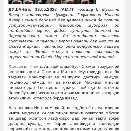
ДУШАНБЕ, 13.05.2026 /АМИТ «Ховар»/.
Муовини
Вазири кишоварзии Ҷумҳурии Тоҷикистон Нигина
Анварӣ зимни баромад дар ҷаласаи якҷоя ба хотири
устуворӣ–ҳамгироии тадбирҳои мубориза бо
тағйирёбии иқлим, ҳифзи гуногунии биологӣ ва
барқарорсозии замин ба манфиати таъсиси
системаҳои устувории агроозуқаворӣ дар Аврупо ва
Осиёи Марказӣ иштирокчиёни конфронсро даъват
намуд, ки Фонди махсуси навсозии системаҳои
ирригатсионии Осиёи Марказӣ ташкил карда шавад.
Ҳамзамон Нигина Анварӣ ташаббуси Созмони озуқаворӣ
ва кишоварзии Созмони Милали Муттаҳидро оид ба
тақвияти мониторинг ва пешгӯиҳо дастгирӣ намуда,
пешниҳод намуд, ки аз иқтидори Маркази миллии
пиряхҳо дар Тоҷикистон ҳамчун пойгоҳи боэътимод
барои бунёди низоми минтақавии мониторинги хатарҳои
агроиқлимӣ истифода бурда шавад.
Ба андешаи Нигина Анварӣ, ин тадбир ба хоҷагидорон
имкон медиҳад, ки пешгӯиҳои воқеии хушксолӣ, обхезӣ
ва дигар офатҳои хавфнокро дар реҷаи вақти воқеӣ
дастрас кунанд, ки барои андешидани тадбирҳои
саривақтӣ ва кам кардани талафот аҳамияти ҳалкунанда