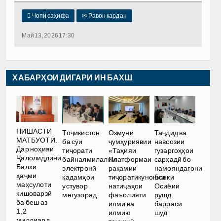

Чопи саҳифа
✉
Равон кардан
Май 13, 2026 17:30
ХАБАРҲОИ ДИГАРИ ИН БАХШ
НИШАСТИ
Тоҷикистон
Озмуни
Таҷдид ва
МАТБУОТӢ.
ба сӯи
ҷумҳуриявии
навсозии
Дар ноҳияи
тиҷорати
«Таҳияи
гузаргоҳҳои
Ҷалолиддини
байналмилалии
Платформаи
сарҳадӣ бо
Балхӣ
электронӣ
рақамии
намояндагони
ҳаҷми
қадамҳои
тиҷоратикунонии
Бонки
маҳсулоти
устувор
натиҷаҳои
Осиёии
кишоварзӣ
мегузорад
фаъолияти
рушд
ба беш аз
илмӣ ва
баррасӣ
1,2
илмию
шуд
миллиард