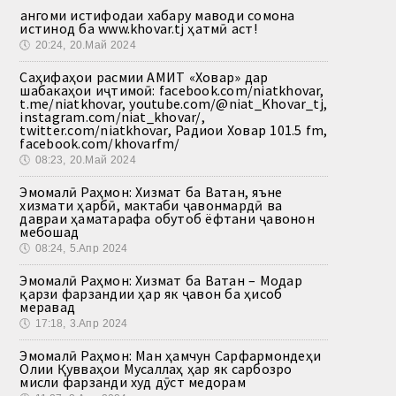
Ҳангоми истифодаи хабару маводи сомона
истинод ба www.khovar.tj ҳатмӣ аст!
🕔
20:24, 20.Май 2024
Саҳифаҳои расмии АМИТ «Ховар» дар
шабакаҳои иҷтимоӣ: facebook.com/niatkhovar,
t.me/niatkhovar, youtube.com/@niat_Khovar_tj,
instagram.com/niat_khovar/,
twitter.com/niatkhovar, Радиои Ховар 101.5 fm,
facebook.com/khovarfm/
🕔
08:23, 20.Май 2024
Эмомалӣ Раҳмон: Хизмат ба Ватан, яъне
хизмати ҳарбӣ, мактаби ҷавонмардӣ ва
давраи ҳаматарафа обутоб ёфтани ҷавонон
мебошад
🕔
08:24, 5.Апр 2024
Эмомалӣ Раҳмон: Хизмат ба Ватан – Модар
қарзи фарзандии ҳар як ҷавон ба ҳисоб
меравад
🕔
17:18, 3.Апр 2024
Эмомалӣ Раҳмон: Ман ҳамчун Сарфармондеҳи
Олии Қувваҳои Мусаллаҳ ҳар як сарбозро
мисли фарзанди худ дӯст медорам