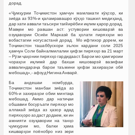
дорад.
«Ҷумҳурии Тоҷикистон ҳамчун мамлакати кӯҳсор, ки
зиёда аз 93%-и қаламравашро кӯҳҳо ташкил медиҳанд,
дар хати аввали таъсири тағйирёбии иқлим қарор дорад.
Мавқеи мо равшан аст: устувории кишоварзӣ ва
озуқавории Осиёи Марказӣ ба ҳолати пиряхҳои мо
вобастагии ногусастанӣ дорад. Мо ифтихор дорем, ки
Тоҷикистон ташаббускори эълон кардани соли 2025
ҳамчун Соли байналмилалии ҳифзи пиряхҳо ва 21 март
– Рӯзи ҷаҳонии пиряхҳо гардидааст. Барои мо ҳамгироии
чораҳои иқлимӣ дар бахши кишоварзӣ вазифаи
аввалиндараҷа барои таъмини ҳифзи захираҳои обӣ
мебошад»,- афзуд Нигина Анварӣ.
Ба андешаи номбурда,
Тоҷикистон манбаи зиёда аз
60%-и захираҳои обии минтақа
мебошад. Аммо дар натиҷаи
обшавии босуръати пиряхҳо мо
аллакай зиёда аз ҳазор адад
пиряхҳоро аз даст додаем, ки ин
амнияти озуқавории на танҳо
ҷумҳурии мо, балки ҳама
кишварҳои поёнобро низ зери