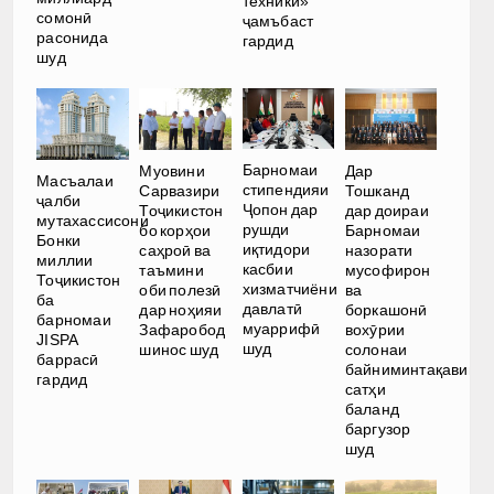
техникӣ»
сомонӣ
ҷамъбаст
расонида
гардид
шуд
Барномаи
Муовини
Дар
Масъалаи
стипендияи
Сарвазири
Тошканд
ҷалби
Ҷопон дар
Тоҷикистон
дар доираи
мутахассисони
рушди
бо корҳои
Барномаи
Бонки
иқтидори
саҳроӣ ва
назорати
миллии
касбии
таъмини
мусофирон
Тоҷикистон
хизматчиёни
оби полезӣ
ва
ба
давлатӣ
дар ноҳияи
боркашонӣ
барномаи
муаррифӣ
Зафаробод
вохӯрии
JISPA
шуд
шинос шуд
солонаи
баррасӣ
байниминтақавии
гардид
сатҳи
баланд
баргузор
шуд