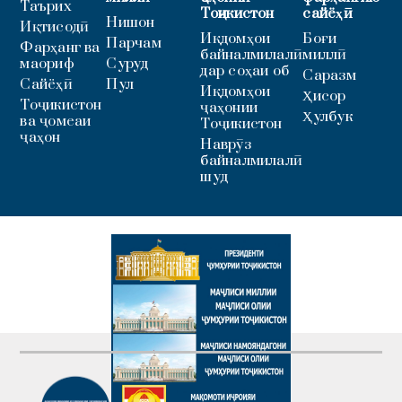
Таърих
Тоҷикистон
сайёҳӣ
Нишон
Иқтисодӣ
Иқдомҳои
Боғи
Парчам
Фарҳанг ва
байналмилалӣ
миллӣ
маориф
Суруд
дар соҳаи об
Саразм
Сайёҳӣ
Пул
Иқдомҳои
Ҳисор
Тоҷикистон
ҷаҳонии
Ҳулбук
ва ҷомеаи
Тоҷикистон
ҷаҳон
Наврӯз
байналмилалӣ
шуд