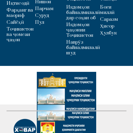
Нишон
Иқтисодӣ
Иқдомҳои
Боғи
Парчам
Фарҳанг ва
байналмилалӣ
миллӣ
маориф
Суруд
дар соҳаи об
Саразм
Сайёҳӣ
Пул
Иқдомҳои
Ҳисор
Тоҷикистон
ҷаҳонии
Ҳулбук
ва ҷомеаи
Тоҷикистон
ҷаҳон
Наврӯз
байналмилалӣ
шуд