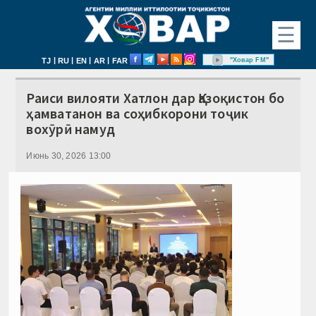
☰
|
|
|
|
"Ховар FM"
TJ
RU
EN
AR
FAR
Раиси вилояти Хатлон дар Қазоқистон бо
ҳамватанон ва соҳибкорони тоҷик
вохӯрӣ намуд
Июнь 30, 2026 13:00