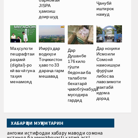
барномаи
Ҷанубӣ
JISPA
иштирок
ҳамоиш
намуд
доир шуд
Имрӯз дар
Дар ноҳияи
Маҳсулоти
Дар
водиҳои
Исмоили
пешрафтаи
Душанбе
Тоҷикистон
Сомонӣ
рақамӣ
176 кило
ҳаво то 33
намоишҳои
(digital)-ро
гӯшти
дараҷа гарм
фурӯши
кӣ ва чӣ гуна
бедонаи ба
мешавад
либос ва
таҳия
талаботи
лавозимоти
менамояд
бехатарӣ
мактабӣ
ҷавобгӯнабуда
идома
мусодира
дорад
гардид
ХАБАРҲОИ МУҲИМТАРИН
Ҳангоми истифодаи хабару маводи сомона
истинод ба www.khovar.tj ҳатмӣ аст!