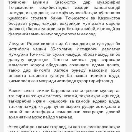
тоҷикони муқими Қазоқистон дар муаррифии
Тоҷикистони соҳибистиқлол изҳори қаноатмандӣ
намуда, изҳор дошт, ки имрӯз муносибатҳои дӯстона ва
ҳамкории стратегӣ байни Тоҷикистон ва Қазоқистон
босуръат рушд намуда, вохӯриҳои мунтазами сарони
давлатҳо барои густариши робитаҳои сиёсӣ, иқтисодӣ ва
фарҳангӣ заминаи мусоид фароҳам меорад.
Инчунин Раиси вилоят оид ба омодагиҳои густурда ба
истиқболи ҷашни 35-солагии Истиқлоли давлатии
Ҷумҳурии Тоҷикистон сухан намуда, иброз намуд, ки бо
дастуру ҳидоятҳои Пешвои миллат дар саросари
мамлакат корҳои ободониву созандагӣ идома дошта,
танҳо дар вилояти Хатлон бунёду навсозии 6260
иншооти таъиноти гуногун ба нақша гирифта шуда,
қисми зиёди он мавриди истифода қарор гирифтаанд.
Раиси вилоят зимни баррасии вазъи ҷаҳони муосир аз
таъсири низоъҳои сиёсиву низомӣ, таҳримҳои иқтисодӣ,
тағйирёбии иқлим, хушксолӣ ва камобӣ ёдовар шуда,
таъкид намуд, ки дар чунин шароит рушди истеҳсолоти
ватанӣ ва истифодаи самараноки захираҳои дохилӣ
аҳамияти махсус пайдо мекунад.
Аз соҳибкорон даъват гардид, ки дар таъсиси корхонаҳои
нави истеҳсолӣ, афзоиши ҳаҷми содироти маҳсулот ва