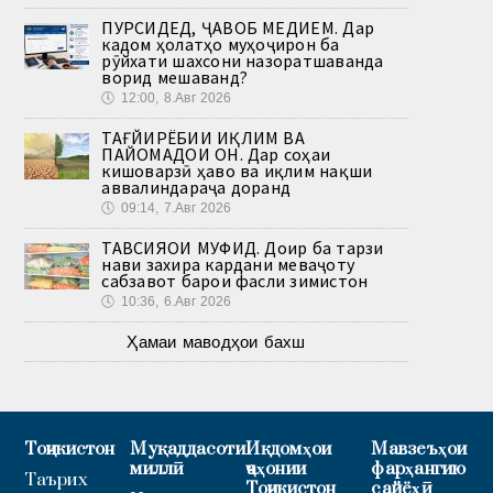
ПУРСИДЕД, ҶАВОБ МЕДИҲЕМ. Дар
кадом ҳолатҳо муҳоҷирон ба
рӯйхати шахсони назоратшаванда
ворид мешаванд?
🕔
12:00, 8.Авг 2026
ТАҒЙИРЁБИИ ИҚЛИМ ВА
ПАЙОМАДҲОИ ОН. Дар соҳаи
кишоварзӣ ҳаво ва иқлим нақши
аввалиндараҷа доранд
🕔
09:14, 7.Авг 2026
ТАВСИЯҲОИ МУФИД. Доир ба тарзи
нави захира кардани меваҷоту
сабзавот барои фасли зимистон
🕔
10:36, 6.Авг 2026
Ҳамаи маводҳои бахш
Тоҷикистон
Муқаддасоти
Иқдомҳои
Мавзеъҳои
миллӣ
ҷаҳонии
фарҳангию
Таърих
Тоҷикистон
сайёҳӣ