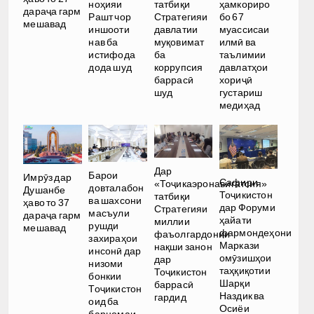
ноҳияи
татбиқи
ҳамкориро
дараҷа гарм
Рашт чор
Стратегияи
бо 67
мешавад
иншооти
давлатии
муассисаи
нав ба
муқовимат
илмӣ ва
истифода
ба
таълимии
дода шуд
коррупсия
давлатҳои
баррасӣ
хориҷӣ
шуд
густариш
медиҳад
Дар
Барои
Имрӯз дар
Сафири
«Тоҷикаэронавигатсия»
довталабон
Душанбе
Тоҷикистон
татбиқи
ва шахсони
ҳаво то 37
дар Форуми
Стратегияи
масъули
дараҷа гарм
ҳайати
миллии
рушди
мешавад
фармондеҳони
фаъолгардонии
захираҳои
Маркази
нақши занон
инсонӣ дар
омӯзишҳои
дар
низоми
таҳқиқотии
Тоҷикистон
бонкии
Шарқи
баррасӣ
Тоҷикистон
Наздик ва
гардид
оид ба
Осиёи