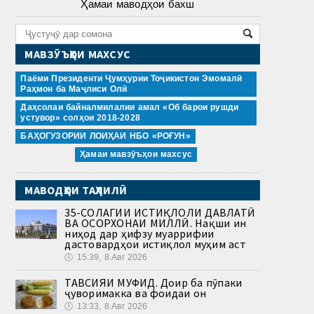
Ҳамаи маводҳои бахш
МАВЗӮЪҲОИ МАХСУС
Паёми Президенти Ҷумҳурии Тоҷикистон Эмомалӣ
Раҳмон ба Маҷлиси Олӣ
Даҳсолаи байналмилалии амал «Об барои рушди
устувор» солҳои 2018-2028
БАҲОГУЗОРИИ ЛОИҲАИ НБО «РОҒУН»
Ҳамаи мавзӯъҳои махсус
МАВОДҲОИ ТАҲЛИЛӢ
35-СОЛАГИИ ИСТИҚЛОЛИ ДАВЛАТӢ
ВА ОСОРХОНАИ МИЛЛӢ. Нақши ин
ниҳод дар ҳифзу муаррифии
дастовардҳои истиқлол муҳим аст
🕔
15:39, 8.Авг 2026
ТАВСИЯИ МУФИД. Доир ба пӯпаки
ҷуворимакка ва фоидаи он
🕔
13:33, 8.Авг 2026