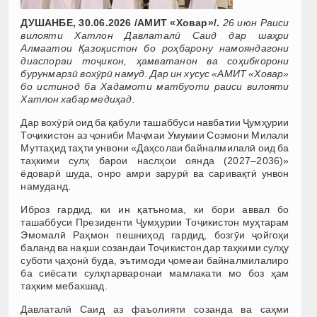
ДУШАНБЕ, 30.06.2026 /АМИТ «Ховар»/.
26 июн Раиси
вилояти Хатлон Давлаталӣ Саид дар шаҳри
Алмаатои Қазоқистон бо роҳбарону намояндагони
диаспораи тоҷикон, ҳамватанон ва соҳибкорони
бурунмарзӣ вохӯрӣ намуд. Дар ин хусус «АМИТ «Ховар»
бо истинод ба Хадамоти матбуоти раиси вилояти
Хатлон хабар медиҳад.
Дар вохӯрӣ оид ба қабули ташаббуси навбатии Ҷумҳурии
Тоҷикистон аз ҷониби Маҷмаи Умумии Созмони Милали
Муттаҳид таҳти унвони «Даҳсолаи байналмилалӣ оид ба
таҳкими сулҳ барои наслҳои оянда (2027–2036)»
ёдоварӣ шуда, онро амри зарурӣ ва саривақтӣ унвон
намуданд.
Иброз гардид, ки ин қатънома, ки бори аввал бо
ташаббуси Президенти Ҷумҳурии Тоҷикистон муҳтарам
Эмомалӣ Раҳмон пешниҳод гардид, бозгӯи ҷойгоҳи
баланд ва нақши созандаи Тоҷикистон дар таҳкими сулҳу
суботи ҷаҳонӣ буда, эътимоди ҷомеаи байналмилалиро
ба сиёсати сулҳпарваронаи мамлакати мо боз ҳам
таҳким мебахшад.
Давлаталӣ Саид аз фаъолияти созанда ва саҳми