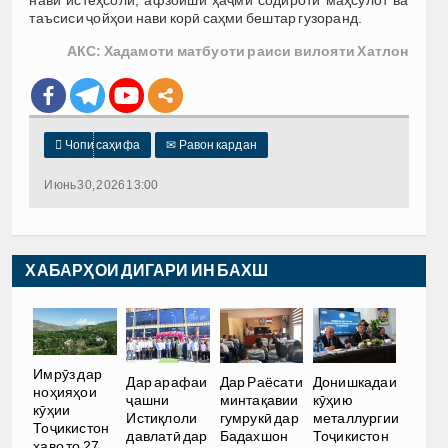
таъсиси ҷойҳои нави корӣ саҳми бештар гузоранд.
АКС: Хадамоти матбуоти раиси вилояти Хатлон

Чопи саҳифа
✉
Равон кардан
Июнь 30, 2026 13:00
ХАБАРҲОИ ДИГАРИ ИН БАХШ
Имрӯз дар
Дар арафаи
Дар Раёсати
Донишкадаи
ноҳияҳои
ҷашни
минтақавии
кӯҳию
кӯҳии
Истиқлоли
гумрукӣ дар
металлургии
Тоҷикистон
давлатӣ дар
Бадахшон
Тоҷикистон
ҳаво то 27