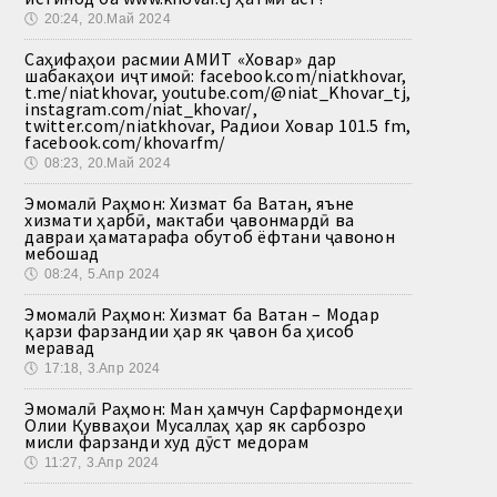
🕔
20:24, 20.Май 2024
Саҳифаҳои расмии АМИТ «Ховар» дар
шабакаҳои иҷтимоӣ: facebook.com/niatkhovar,
t.me/niatkhovar, youtube.com/@niat_Khovar_tj,
instagram.com/niat_khovar/,
twitter.com/niatkhovar, Радиои Ховар 101.5 fm,
facebook.com/khovarfm/
🕔
08:23, 20.Май 2024
Эмомалӣ Раҳмон: Хизмат ба Ватан, яъне
хизмати ҳарбӣ, мактаби ҷавонмардӣ ва
давраи ҳаматарафа обутоб ёфтани ҷавонон
мебошад
🕔
08:24, 5.Апр 2024
Эмомалӣ Раҳмон: Хизмат ба Ватан – Модар
қарзи фарзандии ҳар як ҷавон ба ҳисоб
меравад
🕔
17:18, 3.Апр 2024
Эмомалӣ Раҳмон: Ман ҳамчун Сарфармондеҳи
Олии Қувваҳои Мусаллаҳ ҳар як сарбозро
мисли фарзанди худ дӯст медорам
🕔
11:27, 3.Апр 2024