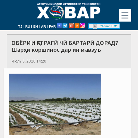
☰
|
|
|
|
"Ховар FM"
TJ
RU
EN
AR
FAR
ОБЁРИИ ҚАТРАГӢ ЧӢ БАРТАРӢ ДОРАД?
Шарҳи коршинос дар ин мавзуъ
Июль 5, 2026 14:20