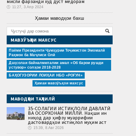
мисли фарзанди худ дӯст медорам
🕔
11:27, 3.Апр 2024
Ҳамаи маводҳои бахш
МАВЗӮЪҲОИ МАХСУС
Паёми Президенти Ҷумҳурии Тоҷикистон Эмомалӣ
Раҳмон ба Маҷлиси Олӣ
Даҳсолаи байналмилалии амал «Об барои рушди
устувор» солҳои 2018-2028
БАҲОГУЗОРИИ ЛОИҲАИ НБО «РОҒУН»
Ҳамаи мавзӯъҳои махсус
МАВОДҲОИ ТАҲЛИЛӢ
35-СОЛАГИИ ИСТИҚЛОЛИ ДАВЛАТӢ
ВА ОСОРХОНАИ МИЛЛӢ. Нақши ин
ниҳод дар ҳифзу муаррифии
дастовардҳои истиқлол муҳим аст
🕔
15:39, 8.Авг 2026