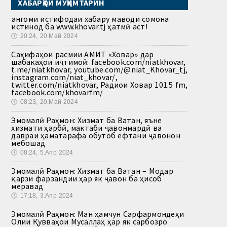
ХАБАРҲОИ МУҲИМТАРИН
Ҳангоми истифодаи хабару маводи сомона
истинод ба www.khovar.tj ҳатмӣ аст!
🕔
20:24, 20.Май 2024
Саҳифаҳои расмии АМИТ «Ховар» дар
шабакаҳои иҷтимоӣ: facebook.com/niatkhovar,
t.me/niatkhovar, youtube.com/@niat_Khovar_tj,
instagram.com/niat_khovar/,
twitter.com/niatkhovar, Радиои Ховар 101.5 fm,
facebook.com/khovarfm/
🕔
08:23, 20.Май 2024
Эмомалӣ Раҳмон: Хизмат ба Ватан, яъне
хизмати ҳарбӣ, мактаби ҷавонмардӣ ва
давраи ҳаматарафа обутоб ёфтани ҷавонон
мебошад
🕔
08:24, 5.Апр 2024
Эмомалӣ Раҳмон: Хизмат ба Ватан – Модар
қарзи фарзандии ҳар як ҷавон ба ҳисоб
меравад
🕔
17:18, 3.Апр 2024
Эмомалӣ Раҳмон: Ман ҳамчун Сарфармондеҳи
Олии Қувваҳои Мусаллаҳ ҳар як сарбозро