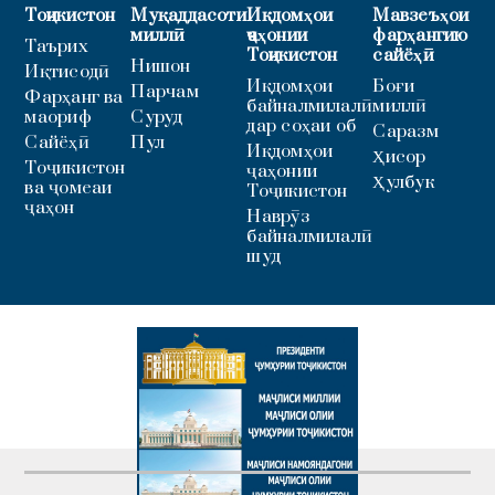
Тоҷикистон
Муқаддасоти
Иқдомҳои
Мавзеъҳои
миллӣ
ҷаҳонии
фарҳангию
Таърих
Тоҷикистон
сайёҳӣ
Нишон
Иқтисодӣ
Иқдомҳои
Боғи
Парчам
Фарҳанг ва
байналмилалӣ
миллӣ
маориф
Суруд
дар соҳаи об
Саразм
Сайёҳӣ
Пул
Иқдомҳои
Ҳисор
Тоҷикистон
ҷаҳонии
Ҳулбук
ва ҷомеаи
Тоҷикистон
ҷаҳон
Наврӯз
байналмилалӣ
шуд