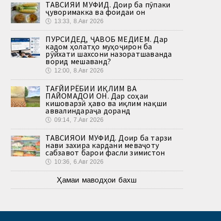
ТАВСИЯИ МУФИД. Доир ба пӯпаки
ҷуворимакка ва фоидаи он
🕔
13:33, 8.Авг 2026
ПУРСИДЕД, ҶАВОБ МЕДИҲЕМ. Дар
кадом ҳолатҳо муҳоҷирон ба
рӯйхати шахсони назоратшаванда
ворид мешаванд?
🕔
12:00, 8.Авг 2026
ТАҒЙИРЁБИИ ИҚЛИМ ВА
ПАЙОМАДҲОИ ОН. Дар соҳаи
кишоварзӣ ҳаво ва иқлим нақши
аввалиндараҷа доранд
🕔
09:14, 7.Авг 2026
ТАВСИЯҲОИ МУФИД. Доир ба тарзи
нави захира кардани меваҷоту
сабзавот барои фасли зимистон
🕔
10:36, 6.Авг 2026
Ҳамаи маводҳои бахш