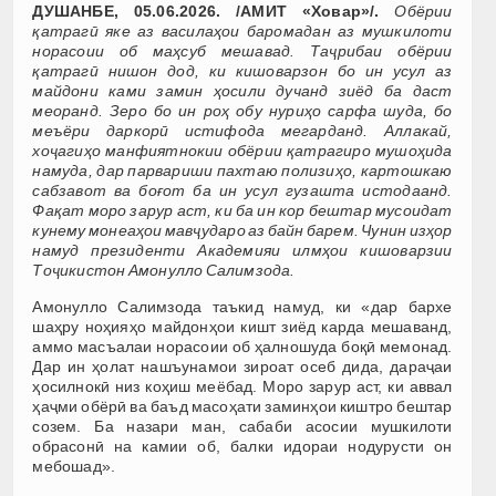
ДУШАНБЕ, 05.06.2026. /АМИТ «Ховар»/.
Обёрии
қатрагӣ яке аз василаҳои баромадан аз мушкилоти
норасоии об маҳсуб мешавад. Таҷрибаи обёрии
қатрагӣ нишон дод, ки кишоварзон бо ин усул аз
майдони ками замин ҳосили дучанд зиёд ба даст
меоранд. Зеро бо ин роҳ обу нуриҳо сарфа шуда, бо
меъёри даркорӣ истифода мегарданд. Аллакай,
хоҷагиҳо манфиятнокии обёрии қатрагиро мушоҳида
намуда, дар парвариши пахтаю полизиҳо, картошкаю
сабзавот ва боғот ба ин усул гузашта истодаанд.
Фақат моро зарур аст, ки ба ин кор бештар мусоидат
кунему монеаҳои мавҷударо аз байн барем. Чунин изҳор
намуд президенти Академияи илмҳои кишоварзии
Тоҷикистон Амонулло Салимзода.
Амонулло Салимзода таъкид намуд, ки «дар бархе
шаҳру ноҳияҳо майдонҳои кишт зиёд карда мешаванд,
аммо масъалаи норасоии об ҳалношуда боқӣ мемонад.
Дар ин ҳолат нашъунамои зироат осеб дида, дараҷаи
ҳосилнокӣ низ коҳиш меёбад. Моро зарур аст, ки аввал
ҳаҷми обёрӣ ва баъд масоҳати заминҳои киштро бештар
созем. Ба назари ман, сабаби асосии мушкилоти
обрасонӣ на камии об, балки идораи нодурусти он
мебошад».