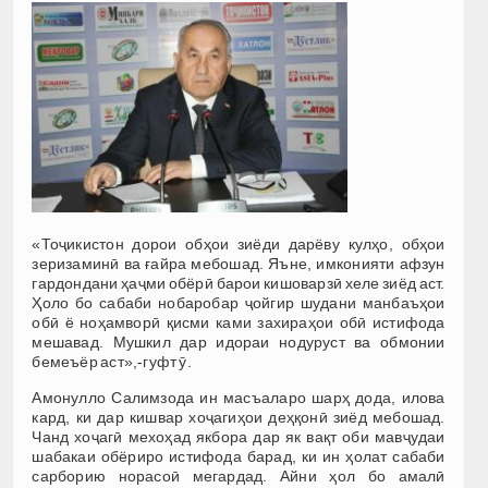
«Тоҷикистон дорои обҳои зиёди дарёву кулҳо, обҳои
зеризаминӣ ва ғайра мебошад. Яъне, имконияти афзун
гардондани ҳаҷми обёрӣ барои кишоварзӣ хеле зиёд аст.
Ҳоло бо сабаби нобаробар ҷойгир шудани манбаъҳои
обӣ ё ноҳамворӣ қисми ками захираҳои обӣ истифода
мешавад. Мушкил дар идораи нодуруст ва обмонии
бемеъёр аст»,-гуфт ӯ.
Амонулло Салимзода ин масъаларо шарҳ дода, илова
кард, ки дар кишвар хоҷагиҳои деҳқонӣ зиёд мебошад.
Чанд хоҷагӣ мехоҳад якбора дар як вақт оби мавҷудаи
шабакаи обёриро истифода барад, ки ин ҳолат сабаби
сарборию норасоӣ мегардад. Айни ҳол бо амалӣ