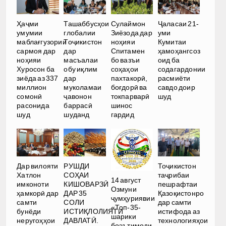
Ҳаҷми
Ташаббусҳои
Сулаймон
Ҷаласаи 21-
умумии
глобалии
Зиёзода дар
уми
маблағгузории
Тоҷикистон
ноҳияи
Кумитаи
сармоя дар
дар
Спитамен
ҳамоҳангсоз
ноҳияи
масъалаи
бо вазъи
оид ба
Хуросон ба
обу иқлим
соҳаҳои
содагардонии
зиёда аз 337
дар
пахтакорӣ,
расмиёти
миллион
муколамаи
боғдорӣ ва
савдо доир
сомонӣ
ҷавонон
токпарварӣ
шуд
расонида
баррасӣ
шинос
шуд
шуданд
гардид
РУШДИ
Дар вилояти
Тоҷикистон
СОҲАИ
Хатлон
таҷрибаи
14 август
КИШОВАРЗӢ
имконоти
пешрафтаи
Озмуни
ДАР 35
ҳамкорӣ дар
Қазоқистонро
ҷумҳуриявии
СОЛИ
самти
дар самти
«Топ-35-
ИСТИҚЛОЛИЯТИ
бунёди
истифода аз
шарики
ДАВЛАТӢ.
неругоҳҳои
технологияҳои
боэътимоди