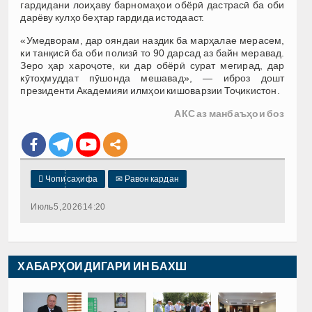
гардидани лоиҳаву барномаҳои обёрӣ дастрасӣ ба оби
дарёву кулҳо беҳтар гардида истодааст.
«Умедворам, дар ояндаи наздик ба марҳалае мерасем,
ки танқисӣ ба оби полизӣ то 90 дарсад аз байн меравад.
Зеро ҳар хароҷоте, ки дар обёрӣ сурат мегирад, дар
кӯтоҳмуддат пӯшонда мешавад», — иброз дошт
президенти Академияи илмҳои кишоварзии Тоҷикистон.
АКС аз манбаъҳои боз

Чопи саҳифа
✉
Равон кардан
Июль 5, 2026 14:20
ХАБАРҲОИ ДИГАРИ ИН БАХШ