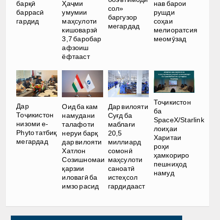
Ҳаҷми
барқӣ
нав барои
сол»
умумии
баррасӣ
рушди
баргузор
маҳсулоти
гардид
соҳаи
мегардад
кишоварзӣ
мелиоратсия
3,7 баробар
меомӯзад
афзоиш
ёфтааст
Тоҷикистон
Дар
Оид ба кам
Дар вилояти
ба
Тоҷикистон
намудани
Суғд ба
SpaceX/Starlink
низоми e-
талафоти
маблағи
лоиҳаи
Phyto татбиқ
неруи барқ
20,5
Харитаи
мегардад
дар вилояти
миллиард
роҳи
Хатлон
сомонӣ
ҳамкориро
Созишномаи
маҳсулоти
пешниҳод
қарзии
саноатӣ
намуд
иловагӣ ба
истеҳсол
имзо расид
гардидааст