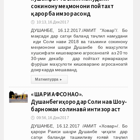
сокинону меҳмонони пойтахт
қарор ба имзо расонд
🕔
10:13, 16.Дек 2017
ДУШАНБЕ, 16.12.2017./АМИТ “Ховар”/. Бо
мақсади дар сатҳи баланд таҷлил намудани
иди Соли нави 2018 ва таъмини сокинону
меҳмонони шаҳри Душанбе бо маҳсулоти
хушсифати кишоварзию агросаноатӣ аз 20 то
30-уми декабр дар пойтахт ярмаркаҳои
фурӯши маҳсулоти кишоварзию агросаноатӣ
доир карда мешаванд.
Матни пурра
▸
«ШАҲРИ АФСОНАҲО».
Душанбегиҳоро дар Соли нав Шоу-
барномаи солинавӣ интизор аст
🕔
09:56, 16.Дек 2017
ДУШАНБЕ, 16.12.2017 /АМИТ «Ховар»/. Бо
қарори Раиси шаҳри Душанбе ҷиҳати дар
сатҳи баланди ташкиливу ғоявӣ таҷлил