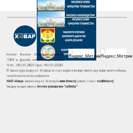
Агентии Миллии Иттилоотии Тоҷикистон
734018. ш. Душанбе, хиёбони Саъдии Шерозӣ,
16 тел.: +992 (37) 2385217, факс: +992 (37) 2232383
© Ҳамаи ҳуқуқ маҳфуз аст. Истифода ва паҳн кардани маводи сомона, дар кадом шакле набошад,
танҳо бо иҷозати хаттии роҳбарияти
АМИТ «Ховар»
имконпазир аст. Истинод ба
www.khovar.tj
ҳатмист. E-mail:
niat@khovar.tj
Омодакунандаи сомона:
Агентии рекламавии "adMedia"