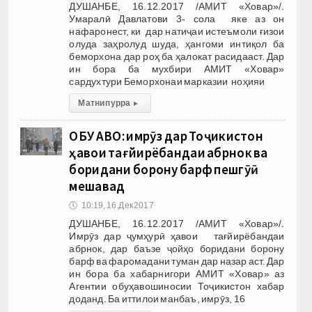
ДУШАНБЕ, 16.12.2017 /АМИТ «Ховар»/.
Умаралӣ Давлатови 3- сола яке аз он
нафаронест, ки дар натиҷаи истеъмоли ғизои
олуда заҳролуд шуда, ҳангоми интиқол ба
беморхона дар роҳ ба ҳалокат расидааст. Дар
ин бора ба мухбири АМИТ «Ховар»
сардухтури Беморхонаи марказии ноҳияи
Матни пурра
▸
ОБУ ҲАВО: имрӯз дар Тоҷикистон
ҳавои тағйирёбандаи абрнок ва
боридани борону барф пешгӯӣ
мешавад
🕔
10:19, 16.Дек 2017
ДУШАНБЕ, 16.12.2017 /АМИТ «Ховар»/.
Имрӯз дар ҷумҳурӣ ҳавои тағйирёбандаи
абрнок, дар баъзе ҷойҳо боридани борону
барф ва фаромадани туман дар назар аст. Дар
ин бора ба хабарнигори АМИТ «Ховар» аз
Агентии обуҳавошиносии Тоҷикистон хабар
доданд. Ба иттилои манбаъ, имрӯз, 16