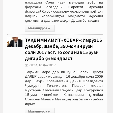
намудани Соли нави мелодии 2018 ва
фароҳам овардани шароити мусоиди
фароғатӣ барои сокинону меҳмонони пойтахт
нақшаи чорабиниҳои Мақомоти иҷроияи
ҳокимияти давлатии шаҳри Душанбе тасдиқ
Матни пурра
▸
ТАҚВИМИ АМИТ «ХОВАР»: Имрӯз 16
декабр, шанбе, 350-юмин рӯзи
соли 2017 аст. То соли нав 15 рӯзи
дигар боқӣ мондааст
🕔
08:44, 16.Дек 2017
Тақвими моро дар ин гӯша шореҳ Шукӯҳи
ДАЛЕР варақ мезанад: 16 декабри соли 2009
дар шаҳри Копенгагени Дания Президенти
Ҷумҳурии Тоҷикистон, Пешвои миллат
муҳтарам Эмомалӣ Раҳмон дар Конфронси
15-уми ҷонибҳои Конвенсияи қолабии
Созмони Милали Муттаҳид оид ба тағйирёбии
иқлим
Матни пурра
▸