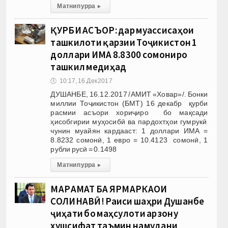
Матни пурра
▸
ҚУРБИ АСЪОР: дар муассиcаҳои
ташкилоти қарзии Тоҷикистон 1
доллари ИМА 8.8300 сомониро
ташкил медиҳад
🕔
10:17, 16.Дек 2017
ДУШАНБЕ, 16.12.2017 /АМИТ «Ховар»/. Бонки
миллии Тоҷикистон (БМТ) 16 декабр қурби
расмии асъори хориҷиро бо мақсади
ҳисобгирии муҳосибӣ ва пардохтҳои гумрукӣ
чунин муайян кардааст: 1 доллари ИМА =
8.8232 сомонӣ, 1 евро = 10.4123 сомонӣ, 1
рубли русӣ = 0.1498
Матни пурра
▸
МАРҲАМАТ БА ЯРМАРКАҲОИ
СОЛИНАВӢ! Раиси шаҳри Душанбе
ҷиҳати бо маҳсулоти арзону
хушсифат таъмин намудани