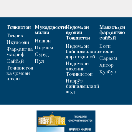
Тоҷикистон
Муқаддасоти
Иқдомҳои
Мавзеъҳои
миллӣ
ҷаҳонии
фарҳангию
Таърих
Тоҷикистон
сайёҳӣ
Нишон
Иқтисодӣ
Иқдомҳои
Боғи
Парчам
Фарҳанг ва
байналмилалӣ
миллӣ
маориф
Суруд
дар соҳаи об
Саразм
Сайёҳӣ
Пул
Иқдомҳои
Ҳисор
Тоҷикистон
ҷаҳонии
Ҳулбук
ва ҷомеаи
Тоҷикистон
ҷаҳон
Наврӯз
байналмилалӣ
шуд