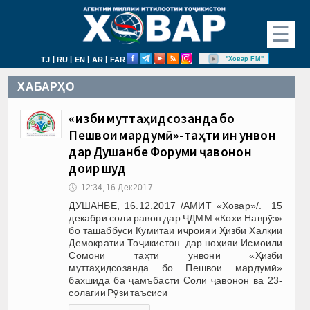
☰
|
|
|
|
"Ховар FM"
TJ
RU
EN
AR
FAR
ХАБАРҲО
«Ҳизби муттаҳидсозанда бо
Пешвои мардумӣ»-таҳти ин унвон
дар Душанбе Форуми ҷавонон
доир шуд
🕔
12:34, 16.Дек 2017
ДУШАНБЕ, 16.12.2017 /АМИТ «Ховар»/. 15
декабри соли равон дар ҶДММ «Кохи Наврӯз»
бо ташаббуси Кумитаи иҷроияи Ҳизби Халқии
Демократии Тоҷикистон дар ноҳияи Исмоили
Сомонӣ таҳти унвони «Ҳизби
муттаҳидсозанда бо Пешвои мардумӣ»
бахшида ба ҷамъбасти Соли ҷавонон ва 23-
солагии Рӯзи таъсиси