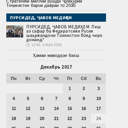
Стратегияи миллии рушди Ҷумҳурии
Тоҷикистон барои давраи то 2030
ПУРСИДЕД, ҶАВОБ МЕДИҲЕМ
ПУРСИДЕД, ҶАВОБ МЕДИҲЕМ. Пеш
аз сафар ба Федератсияи Русия
шаҳрвандони Тоҷикистон бояд чиро
донанд?
🕔
12:00, 6.Май 2026
Ҳамаи маводҳои бахш
Декабрь 2017
Пн
Вт
Ср
Чт
Пт
Сб
Вс
1
2
3
4
5
6
7
8
9
10
11
12
13
14
15
16
17
18
19
20
21
22
23
24