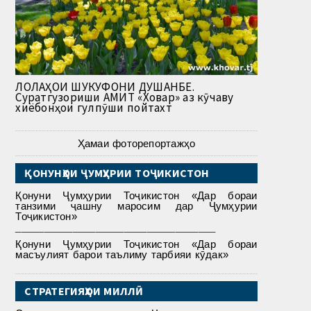
ЛОЛАҲОИ ШУКУФОНИ ДУШАНБЕ.
Суратгузориши АМИТ «Ховар» аз кӯчаву
хиёбонҳои гулпӯши пойтахт
Ҳамаи фоторепортажҳо
ҚОНУНҲОИ ҶУМҲУРИИ ТОҶИКИСТОН
Қонуни Ҷумҳурии Тоҷикистон «Дар бораи
танзими ҷашну маросим дар Ҷумҳурии
Тоҷикистон»
___________________________________
Қонуни Ҷумҳурии Тоҷикистон «Дар бораи
масъулият барои таълиму тарбияи кӯдак»
СТРАТЕГИЯҲОИ МИЛЛӢ