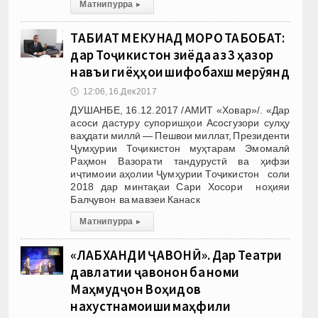
Матни пурра
▸
ТАБИАТ МЕКУНАД МОРО ТАБОБАТ:
дар Тоҷикистон зиёда аз 3 ҳазор
навъи гиёҳҳои шифобахш мерӯянд
🕔
12:06, 16.Дек 2017
ДУШАНБЕ, 16.12.2017 /АМИТ «Ховар»/. «Дар
асоси дастуру супоришҳои Асосгузори сулҳу
ваҳдати миллӣ — Пешвои миллат, Президенти
Ҷумҳурии Тоҷикистон муҳтарам Эмомалӣ
Раҳмон Вазорати тандурустӣ ва ҳифзи
иҷтимоии аҳолии Ҷумҳурии Тоҷикистон соли
2018 дар минтақаи Сари Хосори ноҳияи
Балҷувон ва мавзеи Канаск
Матни пурра
▸
«ЛАБХАНДИ ҶАВОНӢ». Дар Театри
давлатии ҷавонон ба номи
Маҳмудҷон Воҳидов
нахустнамоиши маҳфили