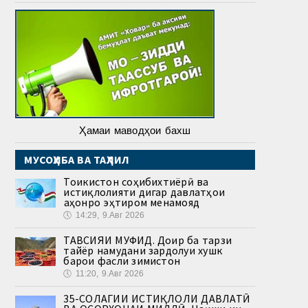
Ҳамаи маводҳои бахш
МУСОҲИБА ВА ТАҲЛИЛ
Тоҷикистон соҳибихтиёрӣ ва
истиқлолияти дигар давлатҳои
ҷаҳонро эҳтиром менамояд
🕔
14:29, 9.Авг 2026
ТАВСИЯИ МУФИД. Доир ба тарзи
тайёр намудани зардолуи хушк
барои фасли зимистон
🕔
11:20, 9.Авг 2026
35-СОЛАГИИ ИСТИҚЛОЛИ ДАВЛАТӢ