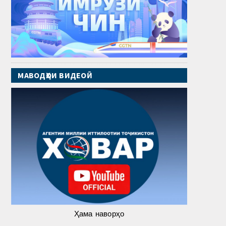
МАВОДҲОИ ВИДЕОӢ
Ҳама наворҳо