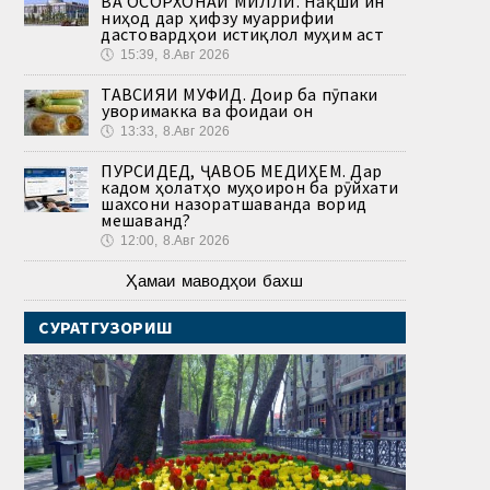
ВА ОСОРХОНАИ МИЛЛӢ. Нақши ин
ниҳод дар ҳифзу муаррифии
дастовардҳои истиқлол муҳим аст
🕔
15:39, 8.Авг 2026
ТАВСИЯИ МУФИД. Доир ба пӯпаки
ҷуворимакка ва фоидаи он
🕔
13:33, 8.Авг 2026
ПУРСИДЕД, ҶАВОБ МЕДИҲЕМ. Дар
кадом ҳолатҳо муҳоҷирон ба рӯйхати
шахсони назоратшаванда ворид
мешаванд?
🕔
12:00, 8.Авг 2026
Ҳамаи маводҳои бахш
СУРАТГУЗОРИШ