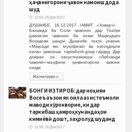
ҳаҷвнигорони ҷавон намоиш дода
шуд
🕔
11:59, 16.Дек 2017
ДУШАНБЕ, 16.12.2017 /АМИТ «Ховар»/.
Бахшида ба Соли ҷавонон дар Театри
давлатии ҷавонон ба номи Маҳмудҷон
Воҳидови шаҳри Душанбе таҳти унвони
«Мақсади мо: муҳофизат ва нигоҳдошти
оила» ҳамоиши тарғиботӣ доир гардид. Дар
доираи он нахустнамоиши «Лабханди
ҷавонӣ»-маҳфили ҳаҷвнигорони ҷавони
назди
Матни пурра
▸
БОНГИ ИЗТИРОБ: дар ноҳияи
Восеъ аъзои як оила аз истеъмоли
маводи хӯрокворие, ки дар
таркибаш ҳамроҳкунандаҳои
кимиёвӣ дошт, заҳролуд шуданд
🕔
11:09, 16.Дек 2017