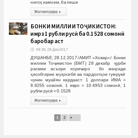
нигоҳ намоем, ба пеши
Матни пурра
▸
БОНКИ МИЛЛИИ ТОҶИКИСТОН:
имрӯз 1 рубли русӣ ба 0.1528 сомонӣ
баробар аст
🕔
09:38, 28.Дек 2017
ДУШАНБЕ, 28.12.2017 /АМИТ «Ховар»/. Бонки
миллии Тоҷикистон (БМТ) 28 декабр қурби
расмии асъори хориҷиро бо мақсади
ҳисобгирии муҳосибӣ ва пардохтҳои гумрукӣ
чунин муайян кардааст: 1 доллари ИМА =
8.8255 сомонӣ, 1 евро = 10.4953 сомонӣ, 1
рубли русӣ = 0.1528
Матни пурра
▸
▸
1
2