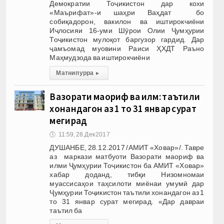
Демократии Тоҷикистон дар кохи
«Маърифат»-и шаҳри Ваҳдат бо
собиқадорон, вакилон ва иштирокчиёни
Иҷлосияи 16-уми Шӯрои Олии Ҷумҳурии
Тоҷикистон мулоқот баргузор гардид. Дар
ҷамъомад муовини Раиси ҲХДТ Раъно
Маҳмудзода ва иштирокчиёни
Матни пурра
▸
Вазорати маориф ва илм: таътили
хонандагон аз 1 то 31 январ сурат
мегирад
🕔
11:59, 28.Дек 2017
ДУШАНБЕ, 28.12.2017 /АМИТ «Ховар»/. Тавре
аз маркази матбуоти Вазорати маориф ва
илми Ҷумҳурии Тоҷикистон ба АМИТ «Ховар»
хабар доданд, тибқи Низомномаи
муассисаҳои таҳсилоти миёнаи умумӣ дар
Ҷумҳурии Тоҷикистон таътили хонандагон аз 1
то 31 январ сурат мегирад. «Дар давраи
таътил ба