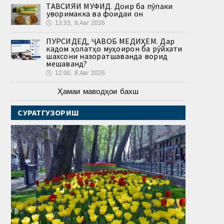
ТАВСИЯИ МУФИД. Доир ба пӯпаки
ҷуворимакка ва фоидаи он
🕔
13:33, 8.Авг 2026
ПУРСИДЕД, ҶАВОБ МЕДИҲЕМ. Дар
кадом ҳолатҳо муҳоҷирон ба рӯйхати
шахсони назоратшаванда ворид
мешаванд?
🕔
12:00, 8.Авг 2026
Ҳамаи маводҳои бахш
СУРАТГУЗОРИШ