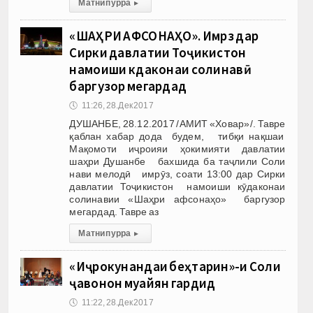
Матни пурра
▸
«ШАҲРИ АФСОНАҲО». Имрӯз дар
Сирки давлатии Тоҷикистон
намоиши кӯдаконаи солинавӣ
баргузор мегардад
🕔
11:26, 28.Дек 2017
ДУШАНБЕ, 28.12.2017 /АМИТ «Ховар»/. Тавре
қаблан хабар дода будем, тибқи нақшаи
Мақомоти иҷроияи ҳокимияти давлатии
шаҳри Душанбе бахшида ба таҷлили Соли
нави мелодӣ имрӯз, соати 13:00 дар Сирки
давлатии Тоҷикистон намоиши кӯдаконаи
солинавии «Шаҳри афсонаҳо» баргузор
мегардад. Тавре аз
Матни пурра
▸
«Иҷрокунандаи беҳтарин»-и Соли
ҷавонон муайян гардид
🕔
11:22, 28.Дек 2017