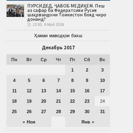
ПУРСИДЕД, ҶАВОБ МЕДИҲЕМ. Пеш
аз сафар ба Федератсияи Русия
шаҳрвандони Тоҷикистон бояд чиро
донанд?
🕔
12:00, 6.Май 2026
Ҳамаи маводҳои бахш
Декабрь 2017
Пн
Вт
Ср
Чт
Пт
Сб
Вс
1
2
3
4
5
6
7
8
9
10
11
12
13
14
15
16
17
18
19
20
21
22
23
24
25
26
27
28
29
30
31
« Ноя
Янв »