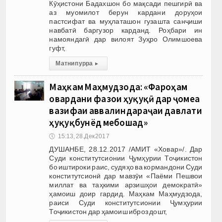
Кӯҳистони Бадахшон бо мақсади пешгирӣ ва
аз муомилот берун кардани доруҳои
пастсифат ва муҳлаташон гузашта санҷиши
навбатӣ баргузор карданд. Роҳбари ин
намояндагӣ дар вилоят Зуҳро Олимшоева
гуфт,
Матни пурра
▸
Маҳкам Маҳмудзода: «Фароҳам
овардани фазои ҳуқуқӣ дар ҷомеа
вазифаи аввалиндараҷаи давлати
ҳуқуқбунёд мебошад»
🕔
15:13, 28.Дек 2017
ДУШАНБЕ, 28.12.2017 /АМИТ «Ховар»/. Дар
Суди конститутсионии Ҷумҳурии Тоҷикистон
бо иштироки раис, судяҳо ва кормандони Суди
конститутсионӣ дар мавзӯи «Паёми Пешвои
миллат ва таҳкими арзишҳои демократӣ»
ҳамоиш доир гардид. Маҳкам Маҳмудзода,
раиси Суди конститутсионии Ҷумҳурии
Тоҷикистон дар ҳамоиш иброз дошт,