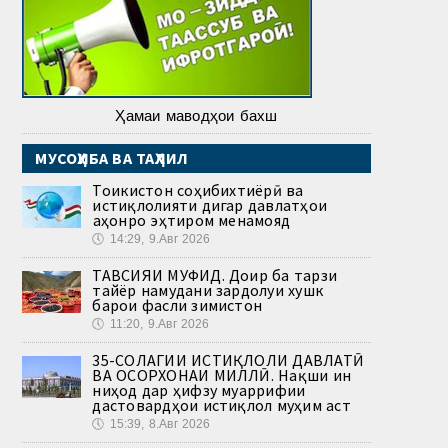
Ҳамаи маводҳои бахш
МУСОҲИБА ВА ТАҲЛИЛ
Тоҷикистон соҳибихтиёрӣ ва
истиқлолияти дигар давлатҳои
ҷаҳонро эҳтиром менамояд
🕔
14:29, 9.Авг 2026
ТАВСИЯИ МУФИД. Доир ба тарзи
тайёр намудани зардолуи хушк
барои фасли зимистон
🕔
11:20, 9.Авг 2026
35-СОЛАГИИ ИСТИҚЛОЛИ ДАВЛАТӢ
ВА ОСОРХОНАИ МИЛЛӢ. Нақши ин
ниҳод дар ҳифзу муаррифии
дастовардҳои истиқлол муҳим аст
🕔
15:39, 8.Авг 2026