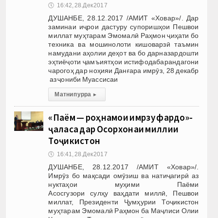
🕔
16:42, 28.Дек 2017
ДУШАНБЕ, 28.12.2017 /АМИТ «Ховар»/. Дар
заминаи иҷрои дастуру супоришҳои Пешвои
миллат муҳтарам Эмомалӣ Раҳмон ҷиҳати бо
техника ва мошинолоти кишоварзӣ таъмин
намудани аҳолии деҳот ва бо дарназардошти
эҳтиёҷоти ҷамъиятҳои истифодабарандагони
чарогоҳ дар ноҳияи Данғара имрӯз, 28 декабр
аз ҷониби Муассисаи
Матни пурра
▸
«Паём — роҳнамои имрӯзу фардо»-
ҷаласа дар Осорхонаи миллии
Тоҷикистон
🕔
16:41, 28.Дек 2017
ДУШАНБЕ, 28.12.2017 /АМИТ «Ховар»/.
Имрӯз бо мақсади омӯзиш ва натиҷагирӣ аз
нуктаҳои муҳими Паёми
Асосгузори сулҳу ваҳдати миллӣ, Пешвои
миллат, Президенти Ҷумҳурии Тоҷикистон
муҳтарам Эмомалӣ Раҳмон ба Маҷлиси Олии