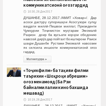
коммуникатсионӣ оғоз гардид
🕔
10:30, 28.Дек 2017
ДУШАНБЕ, 28.12.2017./АМИТ «Ховар»/. Дар
асоси дастуру супоришҳои Асосгузори сулҳу
ваҳдати миллӣ-Пешвои миллат, Президенти
Ҷумҳурии Тоҷикистон муҳтарам Эмомалӣ
Раҳмон доир ба вусъати корҳои ободонию
навсозӣ дирӯз дар пойтахт бо иштироки Раиси
шаҳри Душанбе Рустами Эмомалӣ навсозии
як силсила иншооти коммуникатсионӣ оғоз
гардид.
Матни пурра
▸
«Тоҷикфилм» ба таҳияи филми
таърихии «Шоҳроҳи абрешим»
оғоз менамояд (Ба Рӯзи
байналмилалии кино бахшида
мешавад)
🕔
10:19, 28.Дек 2017
ДУШАНБЕ, 28.12.2017 /АМИТ «Ховар»/.