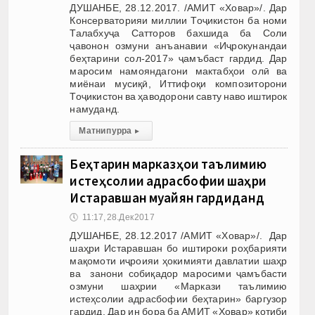
ДУШАНБЕ, 28.12.2017. /АМИТ «Ховар»/. Дар
Консерваторияи миллии Тоҷикистон ба номи
Талабхуҷа Сатторов бахшида ба Соли
ҷавонон озмуни анъанавии «Иҷрокунандаи
беҳтарини сол-2017» ҷамъбаст гардид. Дар
маросим намояндагони мактабҳои олӣ ва
миёнаи мусиқӣ, Иттифоқи композиторони
Тоҷикистон ва ҳаводорони савту наво иштирок
намуданд.
Матни пурра
▸
Беҳтарин марказҳои таълимию
истеҳсолии адрасбофии шаҳри
Истаравшан муайян гардиданд
🕔
11:17, 28.Дек 2017
ДУШАНБЕ, 28.12.2017 /АМИТ «Ховар»/. Дар
шаҳри Истаравшан бо иштироки роҳбарияти
мақомоти иҷроияи ҳокимияти давлатии шаҳр
ва занони собиқадор маросими ҷамъбасти
озмуни шаҳрии «Маркази таълимию
истеҳсолии адрасбофии беҳтарин» баргузор
гардид. Дар ин бора ба АМИТ «Ховар» котиби