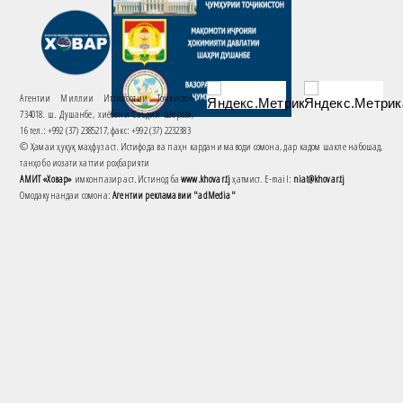
Агентии Миллии Иттилоотии Тоҷикистон
734018. ш. Душанбе, хиёбони Саъдии Шерозӣ,
16 тел.: +992 (37) 2385217, факс: +992 (37) 2232383
© Ҳамаи ҳуқуқ маҳфуз аст. Истифода ва паҳн кардани маводи сомона, дар кадом шакле набошад,
танҳо бо иҷозати хаттии роҳбарияти
АМИТ «Ховар»
имконпазир аст. Истинод ба
www.khovar.tj
ҳатмист. E-mail:
niat@khovar.tj
Омодакунандаи сомона:
Агентии рекламавии "adMedia"