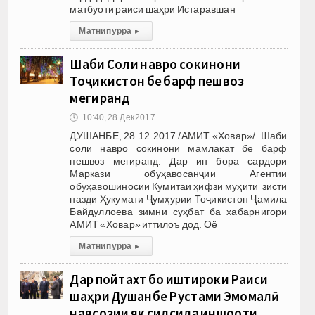
матбуоти раиси шаҳри Истаравшан
Матни пурра
▸
Шаби Соли навро сокинони
Тоҷикистон бе барф пешвоз
мегиранд
🕔
10:40, 28.Дек 2017
ДУШАНБЕ, 28.12.2017 /АМИТ «Ховар»/. Шаби
соли навро сокинони мамлакат бе барф
пешвоз мегиранд. Дар ин бора сардори
Маркази обуҳавосанҷии Агентии
обуҳавошиносии Кумитаи ҳифзи муҳити зисти
назди Ҳукумати Ҷумҳурии Тоҷикистон Ҷамила
Байдуллоева зимни суҳбат ба хабарнигори
АМИТ «Ховар» иттилоъ дод. Оё
Матни пурра
▸
Дар пойтахт бо иштироки Раиси
шаҳри Душанбе Рустами Эмомалӣ
навсозии як силсила иншооти