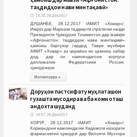
таҳдидҳои нави минтақавӣ»
🕔
16:20, 28.Дек 2017
ДУШАНБЕ, 28.12.2017 /АМИТ «Ховар»/.
Имрӯз дар Маркази тадқиқоти стратегии назди
Президенти Ҷумҳурии Тоҷикистон дар мавзӯи
«Афғонистон: таҳдидҳои нави минтақавӣ»
ҳамоиш баргузор гардид. Тавре мухбири
АМИТ «Ховар» аз ҷараёни ин ҳамоиш хабар
дод, дар он намояндагони корпуси
дипломатии Федератсияи Россия,
ҷумҳуриҳои
Матни пурра
▸
Доруҳои пастсифату муҳлаташон
гузашта мусодира ва ба коми оташ
андохта шуданд
🕔
16:07, 28.Дек 2017
ХОРУҒ, 28.12.2017 /АМИТ «Ховар»/.
Кормандони намояндагии Хадамоти назорати
фармасевтии ҷумҳурӣ дар Вилояти Мухтори