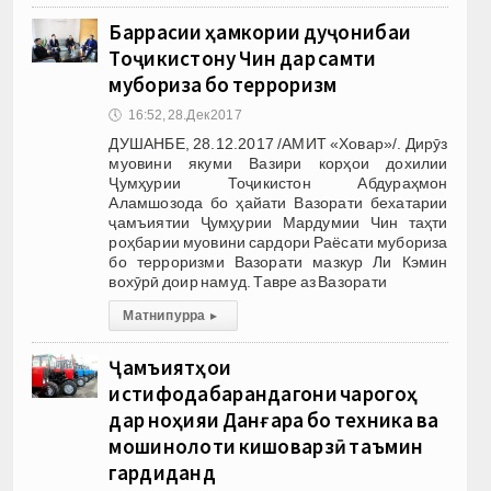
Баррасии ҳамкории дуҷонибаи
Тоҷикистону Чин дар самти
мубориза бо терроризм
🕔
16:52, 28.Дек 2017
ДУШАНБЕ, 28.12.2017 /АМИТ «Ховар»/. Дирӯз
муовини якуми Вазири корҳои дохилии
Ҷумҳурии Тоҷикистон Абдураҳмон
Аламшозода бо ҳайати Вазорати бехатарии
ҷамъиятии Ҷумҳурии Мардумии Чин таҳти
роҳбарии муовини сардори Раёсати мубориза
бо терроризми Вазорати мазкур Ли Кэмин
вохӯрӣ доир намуд. Тавре аз Вазорати
Матни пурра
▸
Ҷамъиятҳои
истифодабарандагони чарогоҳ
дар ноҳияи Данғара бо техника ва
мошинолоти кишоварзӣ таъмин
гардиданд