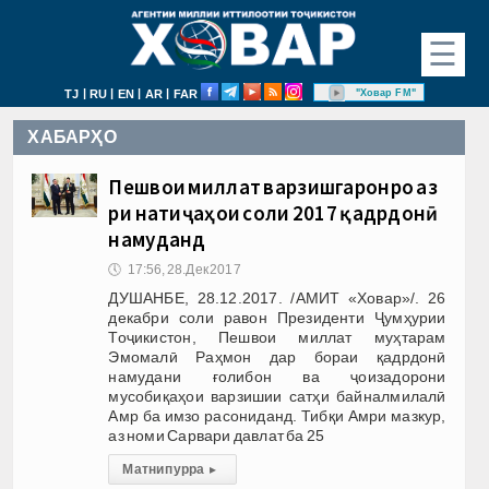
☰
|
|
|
|
"Ховар FM"
TJ
RU
EN
AR
FAR
ХАБАРҲО
Пешвои миллат варзишгаронро аз
рӯи натиҷаҳои соли 2017 қадрдонӣ
намуданд
🕔
17:56, 28.Дек 2017
ДУШАНБЕ, 28.12.2017. /АМИТ «Ховар»/. 26
декабри соли равон Президенти Ҷумҳурии
Тоҷикистон, Пешвои миллат муҳтарам
Эмомалӣ Раҳмон дар бораи қадрдонӣ
намудани ғолибон ва ҷоизадорони
мусобиқаҳои варзишии сатҳи байналмилалӣ
Амр ба имзо расониданд. Тибқи Амри мазкур,
аз номи Сарвари давлат ба 25
Матни пурра
▸