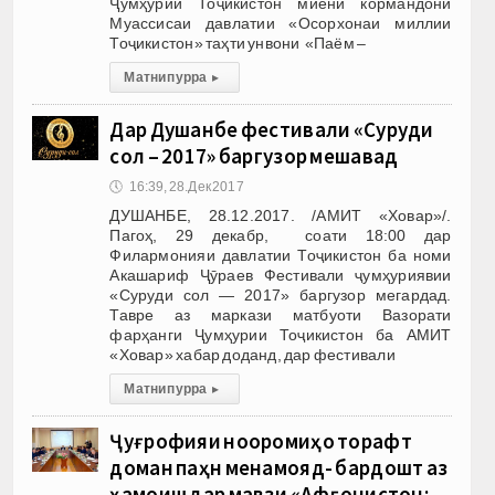
Ҷумҳурии Тоҷикистон миёни кормандони
Муассисаи давлатии «Осорхонаи миллии
Тоҷикистон» таҳти унвони «Паём –
Матни пурра
▸
Дар Душанбе фестивали «Суруди
сол – 2017» баргузор мешавад
🕔
16:39, 28.Дек 2017
ДУШАНБЕ, 28.12.2017. /АМИТ «Ховар»/.
Пагоҳ, 29 декабр, соати 18:00 дар
Филармонияи давлатии Тоҷикистон ба номи
Акашариф Ҷӯраев Фестивали ҷумҳуриявии
«Суруди сол — 2017» баргузор мегардад.
Тавре аз маркази матбуоти Вазорати
фарҳанги Ҷумҳурии Тоҷикистон ба АМИТ
«Ховар» хабар доданд, дар фестивали
Матни пурра
▸
Ҷуғрофияи нооромиҳо торафт
доман паҳн менамояд- бардошт аз
ҳамоиш дар мавзӯи «Афғонистон: