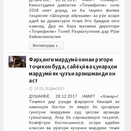
Киностудияи давлатии «Тоҷикфилм» соли
2018 ният дорад, ки ба таҳияи филми
таърихии «Шоҳроҳи абрешим» аз рӯи асари
адиб ва драматурги тоҷик Ато Ҳамдам оғоз
намояд. Дар ин бора муовини директори
«Тоҷикфилм» Толиб Раҳматуллоев дар Рӯзи
байналмилалии
Матни пурра
▸
Фарҳанги мардумӣ оинаи рӯзгори
тоҷикон буда, сайёҳӣ ва ҳунарҳои
мардумӣ як ҷузъи арзишманди он
аст
🕔
10:15, 28.Дек 2017
ДУШАНБЕ, 28.12.2017 /АМИТ «Ховар»/.
Тоҷикон дар рушди фарҳанги башарӣ аз
замонҳои бостон то имрӯз бо ҳунарҳои
гуногуни мардумии худ ҳиссаи арзанда
гузоштаанд. Агар ба сарчашмаҳои таърихӣ,
бозёфтҳои бостоншиносӣ, осори адабии
классик ва рӯзгори кунунии мардуми тоҷик