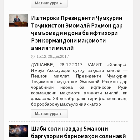
Матни пурра
▸
Иштироки Президенти Ҷумҳурии
Тоҷикистон Эмомалӣ Раҳмон дар
ҷамъомади идона ба ифтихори
Рӯзи кормандони мақомоти
амнияти миллӣ
🕔
15:12, 28.Дек 2017
ДУШАНБЕ, 28.12.2017 /АМИТ «Ховар»/.
Имрӯз Асосгузори сулҳу ваҳдати миллӣ —
Пешвои миллат, Президенти Ҷумҳурии
Тоҷикистон муҳтарам Эмомалӣ Раҳмон дар
чорабинии идона ба ифтихори Рӯзи
кормандони мақомоти амнияти миллӣ, ки
ҳамасола 28 декабр ҷашн гирифта мешавад,
бо роҳбарону масъулони як қатор
Матни пурра
▸
Шаби соли нав дар 5 макони
баргузории барномаҳои солинавӣ