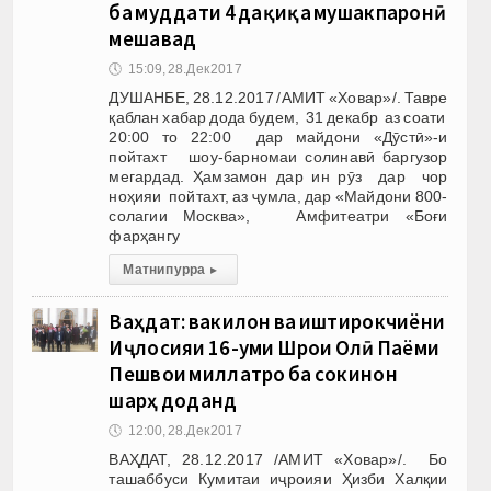
ба муддати 4 дақиқа мушакпаронӣ
мешавад
🕔
15:09, 28.Дек 2017
ДУШАНБЕ, 28.12.2017 /АМИТ «Ховар»/. Тавре
қаблан хабар дода будем, 31 декабр аз соати
20:00 то 22:00 дар майдони «Дӯстӣ»-и
пойтахт шоу-барномаи солинавӣ баргузор
мегардад. Ҳамзамон дар ин рӯз дар чор
ноҳияи пойтахт, аз ҷумла, дар «Майдони 800-
солагии Москва», Амфитеатри «Боғи
фарҳангу
Матни пурра
▸
Ваҳдат: вакилон ва иштирокчиёни
Иҷлосияи 16-уми Шӯрои Олӣ Паёми
Пешвои миллатро ба сокинон
шарҳ доданд
🕔
12:00, 28.Дек 2017
ВАҲДАТ, 28.12.2017 /АМИТ «Ховар»/. Бо
ташаббуси Кумитаи иҷроияи Ҳизби Халқии