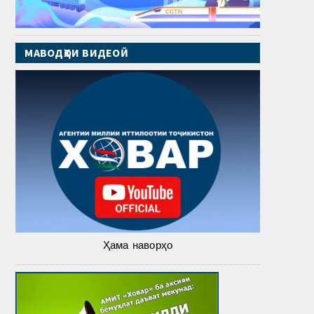
МАВОДҲОИ ВИДЕОӢ
Ҳама наворҳо