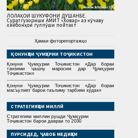
ЛОЛАҲОИ ШУКУФОНИ ДУШАНБЕ.
Суратгузориши АМИТ «Ховар» аз кӯчаву
хиёбонҳои гулпӯши пойтахт
Ҳамаи фоторепортажҳо
ҚОНУНҲОИ ҶУМҲУРИИ ТОҶИКИСТОН
Қонуни Ҷумҳурии Тоҷикистон «Дар бораи
танзими ҷашну маросим дар Ҷумҳурии
Тоҷикистон»
___________________________________
Қонуни Ҷумҳурии Тоҷикистон «Дар бораи
масъулият барои таълиму тарбияи кӯдак»
СТРАТЕГИЯҲОИ МИЛЛӢ
Стратегияи миллии рушди Ҷумҳурии
Тоҷикистон барои давраи то 2030
ПУРСИДЕД, ҶАВОБ МЕДИҲЕМ