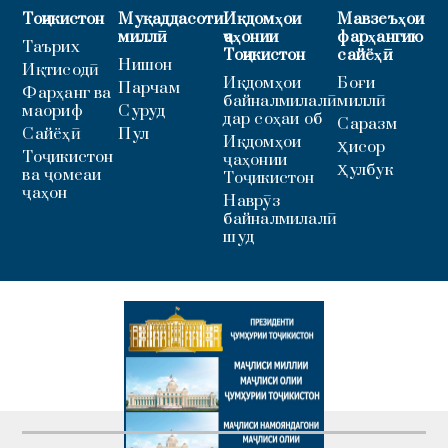
Тоҷикистон
Муқаддасоти
Иқдомҳои
Мавзеъҳои
миллӣ
ҷаҳонии
фарҳангию
Таърих
Тоҷикистон
сайёҳӣ
Нишон
Иқтисодӣ
Иқдомҳои
Боғи
Парчам
Фарҳанг ва
байналмилалӣ
миллӣ
маориф
Суруд
дар соҳаи об
Саразм
Сайёҳӣ
Пул
Иқдомҳои
Ҳисор
Тоҷикистон
ҷаҳонии
Ҳулбук
ва ҷомеаи
Тоҷикистон
ҷаҳон
Наврӯз
байналмилалӣ
шуд