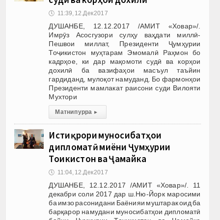
🕔
11:39, 12.Дек 2017
ДУШАНБЕ, 12.12.2017 /АМИТ «Ховар»/.
Имрӯз Асосгузори сулҳу ваҳдати миллӣ-
Пешвои миллат, Президенти Ҷумҳурии
Тоҷикистон муҳтарам Эмомалӣ Раҳмон бо
кадрҳое, ки дар мақомоти судӣ ва корҳои
дохилӣ ба вазифаҳои масъул таъйин
гардиданд, мулоқот намуданд. Бо фармонҳои
Президенти мамлакат раисони суди Вилояти
Мухтори
Матни пурра
▸
Истиқрори муносибатҳои
дипломатӣ миёни Ҷумҳурии
Тоҷикистон ва Ҷамайка
🕔
11:04, 12.Дек 2017
ДУШАНБЕ, 12.12.2017 /АМИТ «Ховар»/. 11
декабри соли 2017 дар ш.Ню-Йорк маросими
ба имзо расонидани Баёнияи муштарак оид ба
барқарор намудани муносибатҳои дипломатӣ