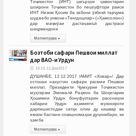
Тоҷикистон (ИНТ) шеърҳои ҷавонтарин
шоирони Тоҷикистон бо пешгуфтори раиси
ИНТ Низом Қосим ба забони ӯзбекӣ тарҷума
шуд ва бо унвони «Тенгдошлар» («Ҳамсолон»)
дар маҷмӯаи дастаҷамъӣ дастраси
шаҳрвандони
Матни пурра
▸
Бозтоби сафари Пешвои миллат
дар ВАО-и Урдун
🕔
10:10, 12.Дек 2017
ДУШАНБЕ, 12.12.2017 /АМИТ «Ховар»/. Дар
остонаи нахустин сафари расмии Пешвои
миллат, Президенти Ҷумҳурии Тоҷикистон
муҳтарам Эмомалӣ Раҳмон ба Шоҳигарии
Ҳошимии Урдун бонуфузтарин расонаҳои
хабарии Урдун аҳамияти музокироти
дарпешистодаи сатҳи олии ду кишвар ва
имзои бастани созишномаҳои дуҷонибаро, ки
ҳам ба
Матни пурра
▸