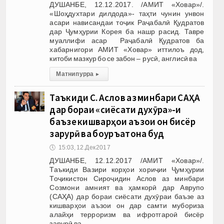
ДУШАНБЕ, 12.12.2017. /АМИТ «Ховар»/.
«Шоҳдухтари дилдода»- таҳти чунин унвон
асари нависандаи тоҷик Раҷабалӣ Қудратов
дар Ҷумҳурии Корея ба нашр расид. Тавре
муаллифи асар Раҷабалӣ Қудратов ба
хабарнигори АМИТ «Ховар» иттилоъ дод,
китоби мазкур бо се забон – русӣ, англисӣ ва
Матни пурра
▸
Таъкиди С. Аслов аз минбари САҲА
дар бораи «сиёсати духӯра»-и
баъзе кишварҳои аъзои он бисёр
зарурӣ ва боҷуръатона буд
🕔
15:03, 12.Дек 2017
ДУШАНБЕ, 12.12.2017 /АМИТ «Ховар»/.
Таъкиди Вазири корҳои хориҷии Ҷумҳурии
Тоҷикистон Сироҷидин Аслов аз минбари
Созмони амният ва ҳамкорӣ дар Аврупо
(САҲА) дар бораи сиёсати духӯраи баъзе аз
кишварҳои аъзои он дар самти мубориза
алайҳи терроризм ва ифротгароӣ бисёр
зарурӣ ва