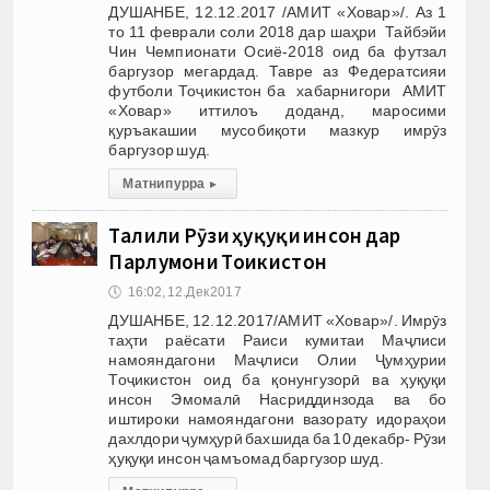
ДУШАНБЕ, 12.12.2017 /АМИТ «Ховар»/. Аз 1
то 11 феврали соли 2018 дар шаҳри Тайбэйи
Чин Чемпионати Осиё-2018 оид ба футзал
баргузор мегардад. Тавре аз Федератсияи
футболи Тоҷикистон ба хабарнигори АМИТ
«Ховар» иттилоъ доданд, маросими
қуръакашии мусобиқоти мазкур имрӯз
баргузор шуд.
Матни пурра
▸
Таҷлили Рӯзи ҳуқуқи инсон дар
Парлумони Тоҷикистон
🕔
16:02, 12.Дек 2017
ДУШАНБЕ, 12.12.2017/АМИТ «Ховар»/. Имрӯз
таҳти раёсати Раиси кумитаи Маҷлиси
намояндагони Маҷлиси Олии Ҷумҳурии
Тоҷикистон оид ба қонунгузорӣ ва ҳуқуқи
инсон Эмомалӣ Насриддинзода ва бо
иштироки намояндагони вазорату идораҳои
дахлдори ҷумҳурӣ бахшида ба 10 декабр- Рӯзи
ҳуқуқи инсон ҷамъомад баргузор шуд.