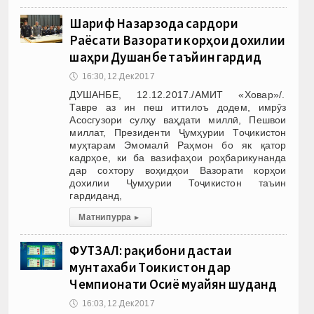
Шариф Назарзода сардори
Раёсати Вазорати корҳои дохилии
шаҳри Душанбе таъйин гардид
🕔
16:30, 12.Дек 2017
ДУШАНБЕ, 12.12.2017./АМИТ «Ховар»/.
Тавре аз ин пеш иттилоъ додем, имрӯз
Асосгузори сулҳу ваҳдати миллӣ, Пешвои
миллат, Президенти Ҷумҳурии Тоҷикистон
муҳтарам Эмомалӣ Раҳмон бо як қатор
кадрҳое, ки ба вазифаҳои роҳбарикунанда
дар сохтору воҳидҳои Вазорати корҳои
дохилии Ҷумҳурии Тоҷикистон таъин
гардиданд,
Матни пурра
▸
ФУТЗАЛ: рақибони дастаи
мунтахаби Тоҷикистон дар
Чемпионати Осиё муайян шуданд
🕔
16:03, 12.Дек 2017