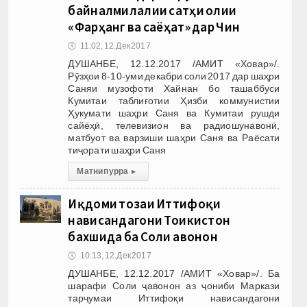
байналмилалии сатҳи олии
«Фарҳанг ва саёҳат» дар Чин
🕔
11:02, 12.Дек 2017
ДУШАНБЕ, 12.12.2017 /АМИТ «Ховар»/.
Рӯзҳои 8-10-уми декабри соли 2017 дар шаҳри
Саняи музофоти Хайнан бо ташаббуси
Кумитаи таблиғотии Ҳизби коммунистии
Ҳукумати шаҳри Саня ва Кумитаи рушди
сайёҳӣ, телевизион ва радиошунавонӣ,
матбуот ва варзиши шаҳри Саня ва Раёсати
тиҷорати шаҳри Саня
Матни пурра
▸
Иқдоми тозаи Иттифоқи
нависандагони Тоҷикистон
бахшида ба Соли ҷавонон
🕔
10:13, 12.Дек 2017
ДУШАНБЕ, 12.12.2017 /АМИТ «Ховар»/. Ба
шарафи Соли ҷавонон аз ҷониби Маркази
тарҷумаи Иттифоқи нависандагони