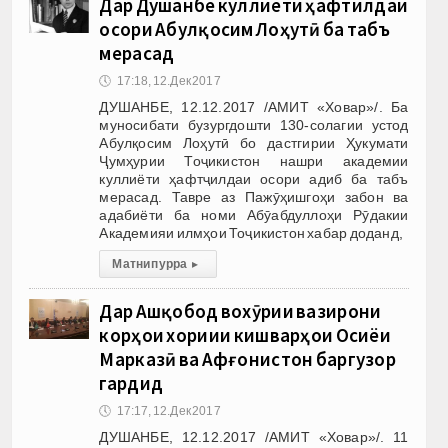
Дар Душанбе куллиёти ҳафтҷилдаи
осори Абулқосим Лоҳутӣ ба табъ
мерасад
🕔
17:18, 12.Дек 2017
ДУШАНБЕ, 12.12.2017 /АМИТ «Ховар»/. Ба
муносибати бузургдошти 130-солагии устод
Абулқосим Лоҳутӣ бо дастгирии Ҳукумати
Ҷумҳурии Тоҷикистон нашри академии
куллиёти ҳафтҷилдаи осори адиб ба табъ
мерасад. Тавре аз Пажӯҳишгоҳи забон ва
адабиёти ба номи Абӯабдуллоҳи Рӯдакии
Академияи илмҳои Тоҷикистон хабар доданд,
Матни пурра
▸
Дар Ашқобод вохӯрии вазирони
корҳои хориҷии кишварҳои Осиёи
Марказӣ ва Афғонистон баргузор
гардид
🕔
17:17, 12.Дек 2017
ДУШАНБЕ, 12.12.2017 /АМИТ «Ховар»/. 11