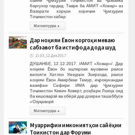
байни Ҷумҳурии Тоҷикистон ва Ҷамайка
баргузор гардид. Тавре ба АМИТ «Ховар» аз
Вазорати корҳои хориҷии Ҷумҳурии
Тоҷикистон хабар
Матни пурра
▸
Дар ноҳияи Ёвон коргоҳи меваю
сабзавот ба истифода дода шуд
🕔
11:03, 12.Дек 2017
ДУШАНБЕ, 12.12.2017. /АМИТ «Ховар»/. Дар
ноҳияи Ёвон бо иштироки муовини раиси
вилояти Хатлон Умедҷон Зоирзода, раиси
ноҳияи Ёвон Амирбеки Темур, иҷрокунандаи
вазифаи Сафири ИМА дар Ҷумҳурии
Тоҷикистон Кевин Коверт, роҳбари Лоиҳа оид
ба кишоварзӣ ва обёрӣ дар доираи ташаббуси
«Озуқаворӣ
Матни пурра
▸
Муаррифии имкониятҳои сайёҳии
Тоҷикистон дар Форуми