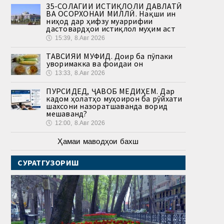
35-СОЛАГИИ ИСТИҚЛОЛИ ДАВЛАТӢ
ВА ОСОРХОНАИ МИЛЛӢ. Нақши ин
ниҳод дар ҳифзу муаррифии
дастовардҳои истиқлол муҳим аст
🕔
15:39, 8.Авг 2026
ТАВСИЯИ МУФИД. Доир ба пӯпаки
ҷуворимакка ва фоидаи он
🕔
13:33, 8.Авг 2026
ПУРСИДЕД, ҶАВОБ МЕДИҲЕМ. Дар
кадом ҳолатҳо муҳоҷирон ба рӯйхати
шахсони назоратшаванда ворид
мешаванд?
🕔
12:00, 8.Авг 2026
Ҳамаи маводҳои бахш
СУРАТГУЗОРИШ