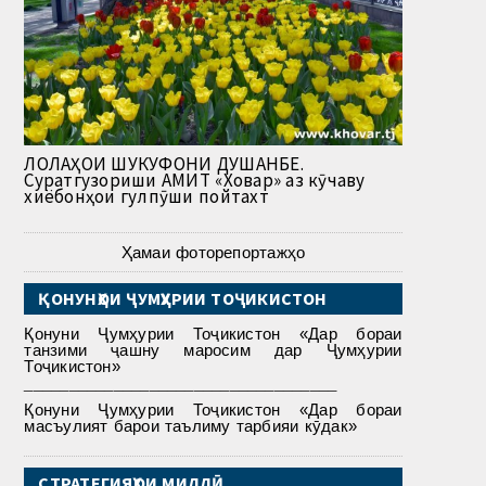
ЛОЛАҲОИ ШУКУФОНИ ДУШАНБЕ.
Суратгузориши АМИТ «Ховар» аз кӯчаву
хиёбонҳои гулпӯши пойтахт
Ҳамаи фоторепортажҳо
ҚОНУНҲОИ ҶУМҲУРИИ ТОҶИКИСТОН
Қонуни Ҷумҳурии Тоҷикистон «Дар бораи
танзими ҷашну маросим дар Ҷумҳурии
Тоҷикистон»
___________________________________
Қонуни Ҷумҳурии Тоҷикистон «Дар бораи
масъулият барои таълиму тарбияи кӯдак»
СТРАТЕГИЯҲОИ МИЛЛӢ