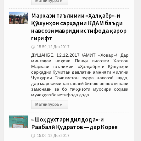
Матни пурра
▸
Маркази таълимии «Ҳалқаёр»-и
Қӯшунҳои сарҳадии КДАМ баъди
навсозӣ мавриди истифода қарор
гирифт
🕔
15:59, 12.Дек 2017
ДУШАНБЕ, 12.12.2017 /АМИТ «Ховар»/. Дар
минтақаи ноҳияи Панҷи вилояти Хатлон
Маркази таълимии «Ҳалқаёр»-и Қӯшунҳои
сарҳадии Кумитаи давлатии амнияти миллии
Ҷумҳурии Тоҷикистон пурра навсозӣ шуда,
дар маросими тантанавӣ биною иншооти нави
замонавӣ ва бо таҷҳизоти муосири соҳавӣ
муҷаҳҳаз ба истифода дода
Матни пурра
▸
«Шоҳдухтари дилдода»-и
Раҷабалӣ Қудратов — дар Корея
🕔
15:06, 12.Дек 2017