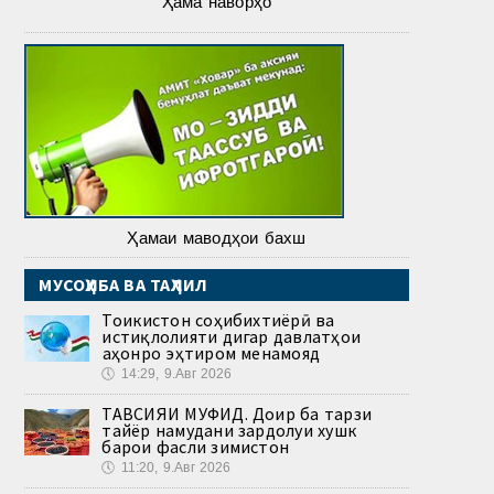
Ҳама наворҳо
Ҳамаи маводҳои бахш
МУСОҲИБА ВА ТАҲЛИЛ
Тоҷикистон соҳибихтиёрӣ ва
истиқлолияти дигар давлатҳои
ҷаҳонро эҳтиром менамояд
🕔
14:29, 9.Авг 2026
ТАВСИЯИ МУФИД. Доир ба тарзи
тайёр намудани зардолуи хушк
барои фасли зимистон
🕔
11:20, 9.Авг 2026