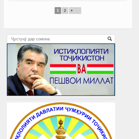
▸
1
2