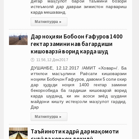
дигар маҳсулот барои таъмини бозори
истеъмолӣ дар давраи зимистон парвариш
карда мешаванд.
Матни пурра
▸
Дар ноҳияи Бобоҷон Ғафуров 1400
гектар замини нав ба гардиши
кишоварзӣ ворид карда шуд
🕔
11:56, 12.Дек 2017
ДУШАНБЕ, 12.12.2017 /АМИТ «Ховар»/. Ба
иттилои масъулини Раёсати кишоварзии
ноҳияи Бобоҷон Ғафуров, давоми 5 соли охир
дар ҳудуди ноҳия 1400 гектар замини
бекорхобида ба гардиши кишоварзӣ ворид
карда шуданд, ки ин асоси зиёд шудани
майдони кишту истеҳсоли маҳсулот гардид.
Дар
Матни пурра
▸
Таъйиноти кадрӣ дар мақомоти
судӣ ва корҳои дохилӣ