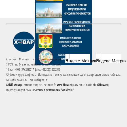
Агентии Миллии Иттилоотии Тоҷикистон
734018. ш. Душанбе, хиёбони Саъдии Шерозӣ,
16 тел.: +992 (37) 2385217, факс: +992 (37) 2232383
© Ҳамаи ҳуқуқ маҳфуз аст. Истифода ва паҳн кардани маводи сомона, дар кадом шакле набошад,
танҳо бо иҷозати хаттии роҳбарияти
АМИТ «Ховар»
имконпазир аст. Истинод ба
www.khovar.tj
ҳатмист. E-mail:
niat@khovar.tj
Омодакунандаи сомона:
Агентии рекламавии "adMedia"