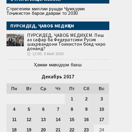
Стратегияи миллии рушди Ҷумҳурии
Тоҷикистон барои давраи то 2030
ПУРСИДЕД, ҶАВОБ МЕДИҲЕМ
ПУРСИДЕД, ҶАВОБ МЕДИҲЕМ. Пеш
аз сафар ба Федератсияи Русия
шаҳрвандони Тоҷикистон бояд чиро
донанд?
🕔
12:00, 6.Май 2026
Ҳамаи маводҳои бахш
Декабрь 2017
Пн
Вт
Ср
Чт
Пт
Сб
Вс
1
2
3
4
5
6
7
8
9
10
11
12
13
14
15
16
17
18
19
20
21
22
23
24