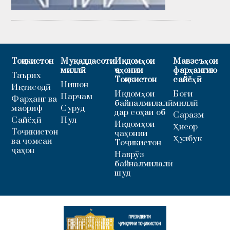
Тоҷикистон
Муқаддасоти
Иқдомҳои
Мавзеъҳои
миллӣ
ҷаҳонии
фарҳангию
Таърих
Тоҷикистон
сайёҳӣ
Нишон
Иқтисодӣ
Иқдомҳои
Боғи
Парчам
Фарҳанг ва
байналмилалӣ
миллӣ
маориф
Суруд
дар соҳаи об
Саразм
Сайёҳӣ
Пул
Иқдомҳои
Ҳисор
Тоҷикистон
ҷаҳонии
Ҳулбук
ва ҷомеаи
Тоҷикистон
ҷаҳон
Наврӯз
байналмилалӣ
шуд