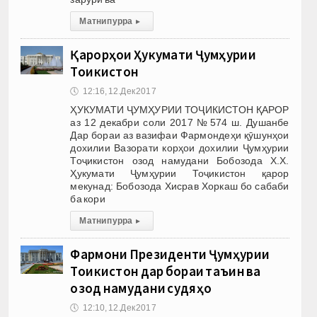
Матни пурра
▸
Қарорҳои Ҳукумати Ҷумҳурии
Тоҷикистон
🕔
12:16, 12.Дек 2017
ҲУКУМАТИ ҶУМҲУРИИ ТОҶИКИСТОН ҚАРОР
аз 12 декабри соли 2017 №574 ш. Душанбе
Дар бораи аз вазифаи Фармондеҳи қӯшунҳои
дохилии Вазорати корҳои дохилии Ҷумҳурии
Тоҷикистон озод намудани Бобозода Х.Х.
Ҳукумати Ҷумҳурии Тоҷикистон қарор
мекунад: Бобозода Хисрав Хоркаш бо сабаби
ба кори
Матни пурра
▸
Фармони Президенти Ҷумҳурии
Тоҷикистон дар бораи таъин ва
озод намудани судяҳо
🕔
12:10, 12.Дек 2017