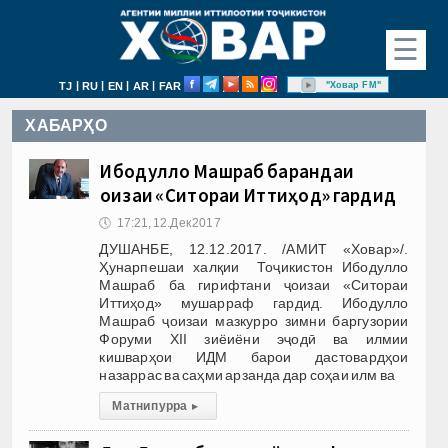
☰
|
|
|
|
"Ховар FM"
TJ
RU
EN
AR
FAR
ХАБАРҲО
Ибодулло Машраб барандаи
ҷоизаи «Ситораи Иттиҳод» гардид
🕔
17:21, 12.Дек 2017
ДУШАНБЕ, 12.12.2017. /АМИТ «Ховар»/.
Ҳунарпешаи халқии Тоҷикистон Ибодулло
Машраб ба гирифтани ҷоизаи «Ситораи
Иттиҳод» мушарраф гардид. Ибодулло
Машраб ҷоизаи мазкурро зимни баргузории
Форуми XII зиёиёни эҷодӣ ва илмии
кишварҳои ИДМ барои дастовардҳои
назаррас ва саҳми арзанда дар соҳаи илм ва
Матни пурра
▸