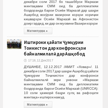
декабри соли 2017 бо ташаббуси Маркази
минтақавии СММ оид ба дипломатияи
боздоранда барои Осиёи Марказӣ дар шаҳри
Ашқобод вохӯрии вазирони корҳои хориҷии
кишварҳои Осиёи Марказӣ ва Афғонистон
доир гардид, ки дар он муовини Вазири корҳои
Матни пурра
▸
Иштироки ҳайати Ҷумҳурии
Тоҷикистон дар конфронсҳои
байналмилалӣ дар Ашқобод
🕔
17:16, 12.Дек 2017
ДУШАНБЕ, 12.12.2017 /АМИТ «Ховар»/. 11
декабри соли 2017 дар шаҳри Ашқобод ҳайати
Ҷумҳурии Тоҷикистон дар конфронси
байналмилалӣ зери унвони «Маркази
минтақавии СММ оид ба дипломатияи
боздоранда барои Осиёи Марказӣ (UNRCCA):
10 соли ҳамкорӣ баҳри сулҳ ва рафоҳати
минтақа» иштирок намуд.
Матни пурра
▸