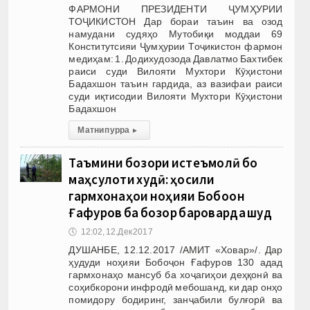
ФАРМОНИ ПРЕЗИДЕНТИ ҶУМҲУРИИ
ТОҶИКИСТОН Дар бораи таъин ва озод
намудани судяҳо Мутобиқи моддаи 69
Конститутсияи Ҷумҳурии Тоҷикистон фармон
медиҳам: 1. Додихудозода Давлатмо Бахтибек
раиси суди Вилояти Мухтори Кӯҳистони
Бадахшон таъин гардида, аз вазифаи раиси
суди иқтисодии Вилояти Мухтори Кӯҳистони
Бадахшон
Матни пурра
▸
Таъмини бозори истеъмолӣ бо
маҳсулоти худӣ: ҳосили
гармхонаҳои ноҳияи Бобоҷон
Ғафуров ба бозор бароварда шуд
🕔
12:02, 12.Дек 2017
ДУШАНБЕ, 12.12.2017 /АМИТ «Ховар»/. Дар
ҳудуди ноҳияи Бобоҷон Ғафуров 130 адад
гармхонаҳо мансуб ба хоҷагиҳои деҳқонӣ ва
соҳибкорони инфродӣ мебошанд, ки дар онҳо
помидору бодиринг, занҷабили булғорӣ ва