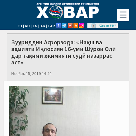
☰
|
|
|
|
"Ховар FM"
TJ
RU
EN
AR
FAR
Зуҳуриддин Асрорзода: «Нақш ва
аҳамияти Иҷлосияи 16-уми Шӯрои Олӣ
дар таҳкими ҳокимияти судӣ назаррас
аст»
Ноябрь 15, 2019 14:49