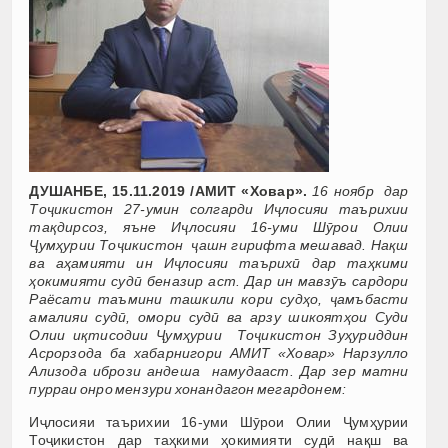
ДУШАНБЕ, 15.11.2019 /АМИТ «Ховар».
16 ноябр дар
Тоҷикистон 27-умин солгарди Иҷлосияи таърихии
тақдирсоз, яъне Иҷлосияи 16-уми Шӯрои Олии
Ҷумҳурии Тоҷикистон ҷашн гирифта мешавад. Нақш
ва аҳамияти ин Иҷлосияи таърихӣ дар таҳкими
ҳокимияти судӣ беназир аст.
Дар ин мавзӯъ сардори
Раёсати таъмини ташкили кори судҳо, ҷамъбасти
амалияи судӣ, омори судӣ ва арзу шикоятҳои Суди
Олии иқтисодии Ҷумҳурии Тоҷикистон Зуҳуриддин
Асрорзода ба хабарнигори АМИТ «Ховар» Нарзулло
Ализода ибрози андеша намудааст. Дар зер матни
пурраи онро мензури хонандагон мегардонем:
Иҷлосияи таърихии 16-уми Шӯрои Олии Ҷумҳурии
Тоҷикистон дар таҳкими ҳокимияти судӣ нақш ва