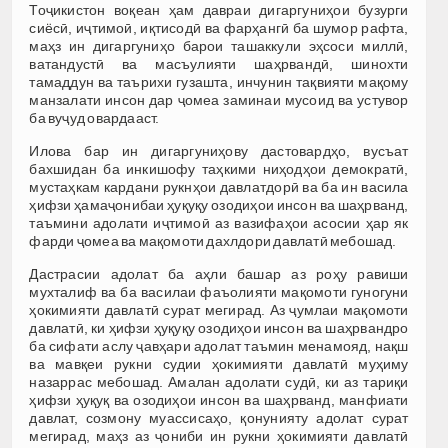
Тоҷикистон воқеан ҳам давраи дигаргуниҳои бузурги
сиёсӣ, иҷтимоӣ, иқтисодӣ ва фарҳангӣ ба шумор рафта,
маҳз ин дигаргуниҳо барои ташаккули эҳсоси миллӣ,
ватандустӣ ва масъулияти шаҳрвандӣ, шинохти
тамаддун ва таърихи гузашта, инчунин тақвияти мақому
манзалати инсон дар ҷомеа заминаи мусоид ва устувор
ба вуҷуд овардааст.
Илова бар ин дигаргуниҳову дастовардҳо, вусъат
бахшидан ба инкишофу таҳкими ниҳодҳои демократӣ,
мустаҳкам кардани рукнҳои давлатдорӣ ва ба ин васила
ҳифзи ҳамаҷонибаи ҳуқуқу озодиҳои инсон ва шаҳрванд,
таъмини адолати иҷтимоӣ аз вазифаҳои асосии ҳар як
фарди ҷомеа ва мақомоти дахлдори давлатӣ мебошад.
Дастрасии адолат ба аҳли башар аз роҳу равиши
мухталиф ва ба василаи фаъолияти мақомоти гуногуни
ҳокимияти давлатӣ сурат мегирад. Аз ҷумлаи мақомоти
давлатӣ, ки ҳифзи ҳуқуқу озодиҳои инсон ва шаҳрвандро
ба сифати аслу ҷавҳари адолат таъмин менамояд, нақш
ва мавқеи рукни судии ҳокимияти давлатӣ муҳиму
назаррас мебошад. Амалан адолати судӣ, ки аз тариқи
ҳифзи ҳуқуқ ва озодиҳои инсон ва шаҳрванд, манфиати
давлат, созмону муассисаҳо, қонунияту адолат сурат
мегирад, маҳз аз ҷониби ин рукни ҳокимияти давлатӣ