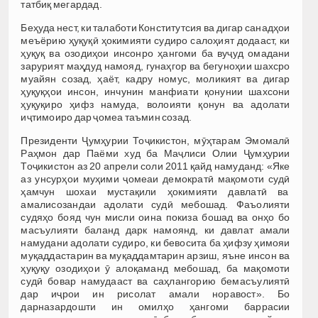
татбиқ мегардад.
Беҳуда нест, ки талаботи Конститутсия ва дигар санадҳои
меъёрию ҳуқуқӣ ҳокимияти судиро салоҳият додааст, ки
ҳуқуқ ва озодиҳои инсонро ҳангоми ба вуҷуд омадани
зарурият маҳдуд намояд, гунаҳгор ва бегуноҳии шахсро
муайян созад, ҳаёт, кадру номус, моликият ва дигар
ҳуқуқҳои инсон, инчунин манфиати қонунии шахсони
ҳуқуқиро ҳифз намуда, волоияти қонун ва адолати
иҷтимоиро дар ҷомеа таъмин созад.
Президенти Ҷумҳурии Тоҷикистон, мӯҳтарам Эмомалӣ
Раҳмон дар Паёми худ ба Маҷлиси Олии Ҷумҳурии
Тоҷикистон аз 20 апрели соли 2011 қайд намуданд: «Яке
аз унсурҳои муҳими ҷомеаи демократӣ мақомоти судӣ
ҳамчун шохаи мустақили ҳокимияти давлатӣ ва
амалисозандаи адолати судӣ мебошад. Фаъолияти
судяҳо бояд чун мисли оина покиза бошад ва онҳо бо
масъулияти баланд дарк намоянд, ки давлат амали
намудани адолати судиро, ки бевосита ба ҳифзу ҳимояи
муқаддастарин ва муқаддамтарин арзиш, яъне инсон ва
ҳуқуқу озодиҳои ӯ алоқаманд мебошад, ба мақомоти
судӣ бовар намудааст ва саҳлангорию бемасъулиятӣ
дар иҷрои ин рисолат амали норавост». Бо
дарназардошти ин омилҳо ҳангоми баррасии