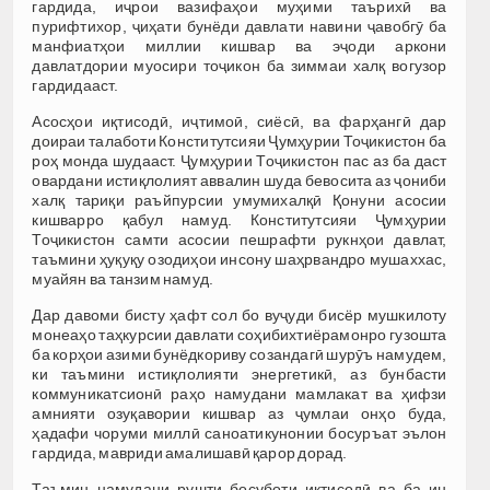
гардида, иҷрои вазифаҳои муҳими таърихӣ ва
пурифтихор, ҷиҳати бунёди давлати навини ҷавобгӯ ба
манфиатҳои миллии кишвар ва эҷоди аркони
давлатдории муосири тоҷикон ба зиммаи халқ вогузор
гардидааст.
Асосҳои иқтисодӣ, иҷтимоӣ, сиёсӣ, ва фарҳангӣ дар
доираи талаботи Конститутсияи Ҷумҳурии Тоҷикистон ба
роҳ монда шудааст. Ҷумҳурии Тоҷикистон пас аз ба даст
овардани истиқлолият аввалин шуда бевосита аз ҷониби
халқ тариқи раъйпурсии умумихалқӣ Қонуни асосии
кишварро қабул намуд. Конститутсияи Ҷумҳурии
Тоҷикистон самти асосии пешрафти рукнҳои давлат,
таъмини ҳуқуқу озодиҳои инсону шаҳрвандро мушаххас,
муайян ва танзим намуд.
Дар давоми бисту ҳафт сол бо вуҷуди бисёр мушкилоту
монеаҳо таҳкурсии давлати соҳибихтиёрамонро гузошта
ба корҳои азими бунёдкориву созандагӣ шурӯъ намудем,
ки таъмини истиқлолияти энергетикӣ, аз бунбасти
коммуникатсионӣ раҳо намудани мамлакат ва ҳифзи
амнияти озуқавории кишвар аз ҷумлаи онҳо буда,
ҳадафи чоруми миллӣ саноатикунонии босуръат эълон
гардида, мавриди амалишавӣ қарор дорад.
Таъмин намудани рушти босуботи иқтисодӣ ва ба ин