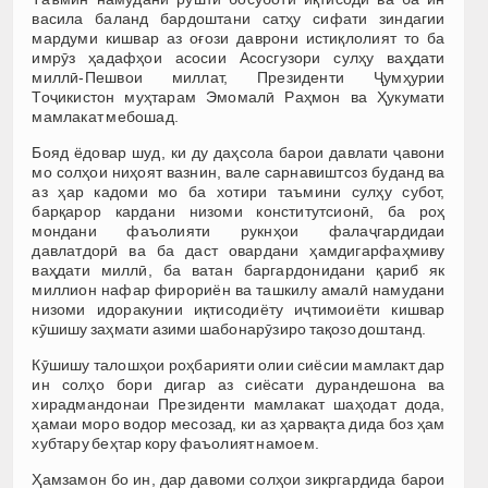
васила баланд бардоштани сатҳу сифати зиндагии
мардуми кишвар аз оғози даврони истиқлолият то ба
имрӯз ҳадафҳои асосии Асосгузори сулҳу ваҳдати
миллӣ-Пешвои миллат, Президенти Ҷумҳурии
Тоҷикистон муҳтарам Эмомалӣ Раҳмон ва Ҳукумати
мамлакат мебошад.
Бояд ёдовар шуд, ки ду даҳсола барои давлати ҷавони
мо солҳои ниҳоят вазнин, вале сарнавиштсоз буданд ва
аз ҳар кадоми мо ба хотири таъмини сулҳу субот,
барқарор кардани низоми конститутсионӣ, ба роҳ
мондани фаъолияти рукнҳои фалаҷгардидаи
давлатдорӣ ва ба даст овардани ҳамдигарфаҳмиву
ваҳдати миллӣ, ба ватан баргардонидани қариб як
миллион нафар фирориён ва ташкилу амалӣ намудани
низоми идоракунии иқтисодиёту иҷтимоиёти кишвар
кӯшишу заҳмати азими шабонарӯзиро тақозо доштанд.
Кӯшишу талошҳои роҳбарияти олии сиёсии мамлакт дар
ин солҳо бори дигар аз сиёсати дурандешона ва
хирадмандонаи Президенти мамлакат шаҳодат дода,
ҳамаи моро водор месозад, ки аз ҳарвақта дида боз ҳам
хубтару беҳтар кору фаъолият намоем.
Ҳамзамон бо ин, дар давоми солҳои зикргардида барои