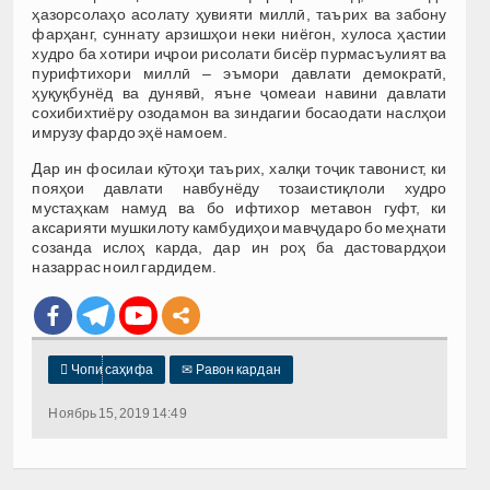
ҳазорсолаҳо асолату ҳувияти миллӣ, таърих ва забону
фарҳанг, суннату арзишҳои неки ниёгон, хулоса ҳастии
худро ба хотири иҷрои рисолати бисёр пурмасъулият ва
пурифтихори миллӣ – эъмори давлати демократӣ,
ҳуқуқбунёд ва дунявӣ, яъне ҷомеаи навини давлати
сохибихтиёру озодамон ва зиндагии босаодати наслҳои
имрузу фардо эҳё намоем.
Дар ин фосилаи кӯтоҳи таърих, халқи тоҷик тавонист, ки
пояҳои давлати навбунёду тозаистиқлоли худро
мустаҳкам намуд ва бо ифтихор метавон гуфт, ки
аксарияти мушкилоту камбудиҳои мавҷударо бо меҳнати
созанда ислоҳ карда, дар ин роҳ ба дастовардҳои
назаррас ноил гардидем.

Чопи саҳифа
✉
Равон кардан
Ноябрь 15, 2019 14:49