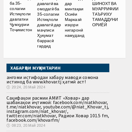
ба 35-
давлатӣ ва
дар
ШИНОХТ ВА
солагии
омодагӣ ба
минтақаи
МУАРРИФИИ
Истиқлоли
35-солагии
Осиёи
ТАЪРИХУ
давлатии
Истиқлоли
Марказӣ
ТАМАДДУНИ
Ҷумҳурии
давлатӣ дар
изҳори
ОРИЁӢ
Тоҷикистон
маҷлиси
нигаронӣ
Ҳукумат
намуданд
баррасӣ
гардид
ХАБАРҲОИ МУҲИМТАРИН
Ҳангоми истифодаи хабару маводи сомона
истинод ба www.khovar.tj ҳатмӣ аст!
🕔
20:24, 20.Май 2024
Саҳифаҳои расмии АМИТ «Ховар» дар
шабакаҳои иҷтимоӣ: facebook.com/niatkhovar,
t.me/niatkhovar, youtube.com/@niat_Khovar_tj,
instagram.com/niat_khovar/,
twitter.com/niatkhovar, Радиои Ховар 101.5 fm,
facebook.com/khovarfm/
🕔
08:23, 20.Май 2024