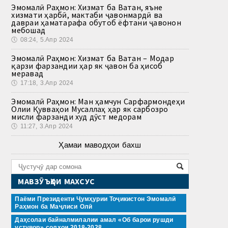
Эмомалӣ Раҳмон: Хизмат ба Ватан, яъне
хизмати ҳарбӣ, мактаби ҷавонмардӣ ва
давраи ҳаматарафа обутоб ёфтани ҷавонон
мебошад
🕔
08:24, 5.Апр 2024
Эмомалӣ Раҳмон: Хизмат ба Ватан – Модар
қарзи фарзандии ҳар як ҷавон ба ҳисоб
меравад
🕔
17:18, 3.Апр 2024
Эмомалӣ Раҳмон: Ман ҳамчун Сарфармондеҳи
Олии Қувваҳои Мусаллаҳ ҳар як сарбозро
мисли фарзанди худ дӯст медорам
🕔
11:27, 3.Апр 2024
Ҳамаи маводҳои бахш
МАВЗӮЪҲОИ МАХСУС
Паёми Президенти Ҷумҳурии Тоҷикистон Эмомалӣ
Раҳмон ба Маҷлиси Олӣ
Даҳсолаи байналмилалии амал «Об барои рушди
устувор» солҳои 2018-2028