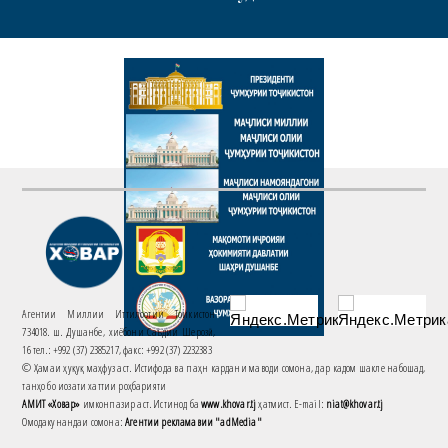
Агентии Миллии Иттилоотии Тоҷикистон
734018. ш. Душанбе, хиёбони Саъдии Шерозӣ,
16 тел.: +992 (37) 2385217, факс: +992 (37) 2232383
© Ҳамаи ҳуқуқ маҳфуз аст. Истифода ва паҳн кардани маводи сомона, дар кадом шакле набошад,
танҳо бо иҷозати хаттии роҳбарияти
АМИТ «Ховар»
имконпазир аст. Истинод ба
www.khovar.tj
ҳатмист. E-mail:
niat@khovar.tj
Омодакунандаи сомона:
Агентии рекламавии "adMedia"