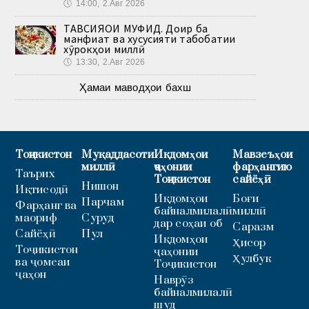
🕔
14:00, 2.Авг 2026
ТАВСИЯҲОИ МУФИД. Доир ба
манфиат ва хусусияти табобатии
хӯрокҳои миллӣ
🕔
13:30, 2.Авг 2026
Ҳамаи маводҳои бахш
Тоҷикистон
Муқаддасоти
Иқдомҳои
Мавзеъҳои
миллӣ
ҷаҳонии
фарҳангию
Таърих
Тоҷикистон
сайёҳӣ
Нишон
Иқтисодӣ
Иқдомҳои
Боғи
Парчам
Фарҳанг ва
байналмилалӣ
миллӣ
маориф
Суруд
дар соҳаи об
Саразм
Сайёҳӣ
Пул
Иқдомҳои
Ҳисор
Тоҷикистон
ҷаҳонии
Ҳулбук
ва ҷомеаи
Тоҷикистон
ҷаҳон
Наврӯз
байналмилалӣ
шуд