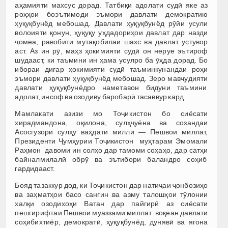
аҳамияти махсус дорад. Татбиқи адолати судӣ яке аз
роҳҳои боэътимоди эъмори давлати демократию
ҳуқуқбунёд мебошад. Давлати ҳуқуқбунёд рӯйи усули
волоияти қонун, ҳуқуқу уҳдадориҳои давлат дар назди
ҷомеа, равобити мутақобилаи шахс ва давлат устувор
аст. Аз ин рӯ, маҳз ҳокимияти судӣ он неруе эътироф
шудааст, ки таъмини ин ҳама усулро ба ӯҳда дорад. Бо
ибораи дигар ҳокимияти судӣ таъминкунандаи роҳи
эъмори давлати ҳуқуқбунёд мебошад. Зеро мавҷудияти
давлати ҳуқуқбунёдро наметавон бидуни таъмини
адолат, инсоф ва озодиву баробарӣ тасаввур кард.
Мамлакати азизи мо Тоҷикистон бо сиёсати
хирадмандона, оқилона, сулҳҷуёна ва созандаи
Асосгузори сулҳу ваҳдати миллӣ — Пешвои миллат,
Президенти Ҷумҳурии Тоҷикистон муҳтарам Эмомали
Раҳмон давоми ин солҳо дар тамоми соҳаҳо, дар сатҳи
байналмилалӣ обрӯ ва эътибори баландро соҳиб
гардидааст.
Бояд тазаккур дод, ки Тоҷикистон дар натиҷаи ҷонбозиҳо
ва заҳматҳои басо сангин ва азму талошҳои тӯлонии
халқи озодихоҳи Ватан дар пайгирӣ аз сиёсати
пешгирифтаи Пешвои муаззами миллат воқеан давлати
соҳибихтиёр, демократӣ, ҳуқуқбунёд, дунявӣ ва ягона