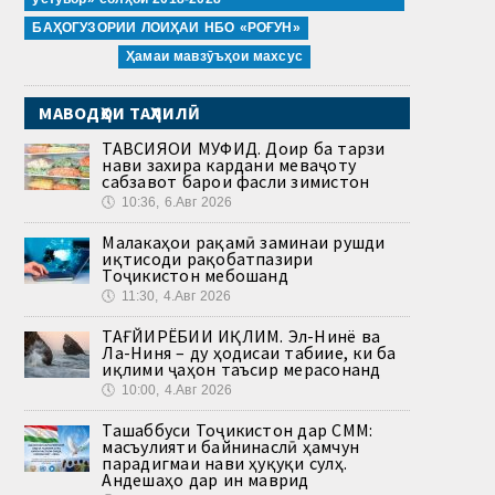
БАҲОГУЗОРИИ ЛОИҲАИ НБО «РОҒУН»
Ҳамаи мавзӯъҳои махсус
МАВОДҲОИ ТАҲЛИЛӢ
ТАВСИЯҲОИ МУФИД. Доир ба тарзи
нави захира кардани меваҷоту
сабзавот барои фасли зимистон
🕔
10:36, 6.Авг 2026
Малакаҳои рақамӣ заминаи рушди
иқтисоди рақобатпазири
Тоҷикистон мебошанд
🕔
11:30, 4.Авг 2026
ТАҒЙИРЁБИИ ИҚЛИМ. Эл-Нинё ва
Ла-Ниня – ду ҳодисаи табиие, ки ба
иқлими ҷаҳон таъсир мерасонанд
🕔
10:00, 4.Авг 2026
Ташаббуси Тоҷикистон дар СММ:
масъулияти байнинаслӣ ҳамчун
парадигмаи нави ҳуқуқи сулҳ.
Андешаҳо дар ин маврид