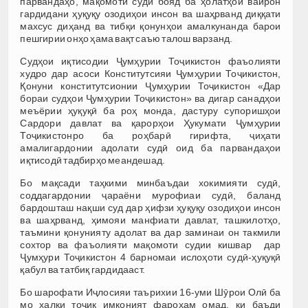
парвандаҳо, мақомоти судӣ бояд ба ҳолатҳои вайрон
гардидани ҳуқуқу озодиҳои инсон ва шаҳрванд диққати
махсус диҳанд ва тибқи қонунҳои амалкунанда барои
пешгирии онҳо ҳама вақт саъю талош варзанд.
Судҳои иқтисодии Ҷумҳурии Тоҷикистон фаъолияти
худро дар асоси Конститутсияи Ҷумҳурии Тоҷикистон,
Қонуни конститутсионии Ҷумҳурии Тоҷикистон «Дар
бораи судҳои Ҷумҳурии Тоҷикистон» ва дигар санадҳои
меъёрии ҳуқуқӣ ба роҳ монда, дастуру супоришҳои
Сардори давлат ва қарорҳои Ҳукумати Ҷумҳурии
Тоҷикистонро ба роҳбарӣ гирифта, ҷиҳати
амалигардонии адолати судӣ оид ба парвандаҳои
иқтисодӣ тадбирҳо меандешад.
Бо мақсади таҳкими минбаъдаи хокимияти судӣ,
соддагардонии ҷараёни мурофиаи судӣ, баланд
бардошташ нақши суд дар ҳифзи ҳуқуқу озодиҳои инсон
ва шаҳрванд, ҳимояи манфиати давлат, ташкилотҳо,
таъмини қонунияту адолат ва дар заминаи он такмили
сохтор ва фаъолияти мақомоти судии кишвар дар
Ҷумҳури Тоҷикистон 4 барномаи ислоҳоти судӣ-ҳуқуқӣ
қабул ва татбиқ гардидааст.
Бо шарофати Иҷлосияи таърихии 16-уми Шӯрои Олӣ ба
мо халқи тоҷик имконият фароҳам омад, ки баъди