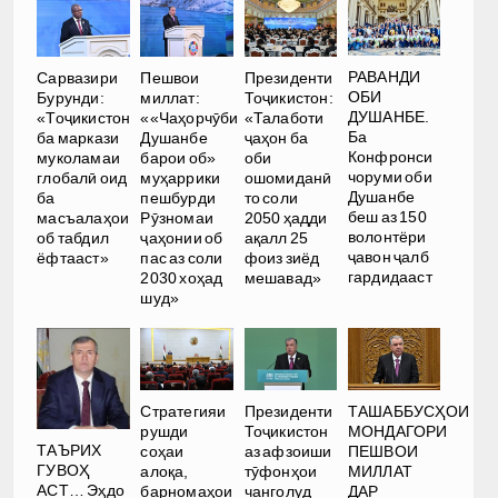
РАВАНДИ
Сарвазири
Пешвои
Президенти
ОБИ
Бурунди:
миллат:
Тоҷикистон:
ДУШАНБЕ.
«Тоҷикистон
««Чаҳорчӯби
«Талаботи
Ба
ба маркази
Душанбе
ҷаҳон ба
Конфронси
муколамаи
барои об»
оби
чоруми оби
глобалӣ оид
муҳаррики
ошомиданӣ
Душанбе
ба
пешбурди
то соли
беш аз 150
масъалаҳои
Рӯзномаи
2050 ҳадди
волонтёри
об табдил
ҷаҳонии об
ақалл 25
ҷавон ҷалб
ёфтааст»
пас аз соли
фоиз зиёд
гардидааст
2030 хоҳад
мешавад»
шуд»
Стратегияи
Президенти
ТАШАББУСҲОИ
рушди
Тоҷикистон
МОНДАГОРИ
ТАЪРИХ
соҳаи
аз афзоиши
ПЕШВОИ
ГУВОҲ
алоқа,
тӯфонҳои
МИЛЛАТ
АСТ… Эҳдо
барномаҳои
чанголуд
ДАР