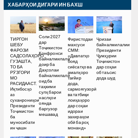
ХАБАРҲОИ ДИГАРИ ИН БАХШ
Соли 2027
ТИРГОН
Фиристодаи
Ҷоизаи
дар
ШЕБУ
махсуси
байналмилалии
Тоҷикистон
ФАРОЗИ
СММ:
Президенти
Конфронси
САДСОЛАҲОРО
«Давлатҳо
Ҷумҳурии
байналмилалӣ
ГУЗАШТА,
бояд
Тоҷикистон
доир ба
ТО БА
сиёсатҳо ва
дар соҳаи
Даҳсолаи
РӮЗГОРИ
амалҳоро
об таъсис
байналмилалӣ
МО
тағйир
дода шуд
оид ба
РАСИДААСТ.
дода,
таҳкими
Иқтибосҳо
сармоягузорӣ
сулҳ барои
аз
ва татбиқи
наслҳои
суханрониҳои
лоиҳаҳоро
оянда
Президенти
дар соҳаи
баргузор
Тоҷикистон
идораи
мешавад
ба
захираҳои
муносибати
обӣ ба роҳ
ин ҷашн
монанд»