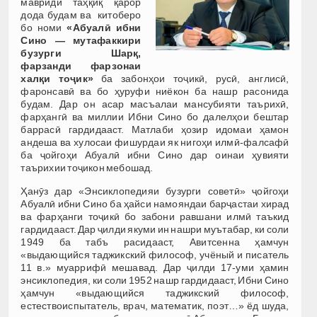
мавриди таҳқиқ қарор
дода будам ва китоберо
бо номи
«Аб
у
ал
ӣ
ибни
Сино
—
мутафаккири
бузурги
Шар
қ
,
фарзанди
фарзонаи
хал
қ
и
то
ҷ
ик»
ба забонҳои тоҷикӣ, русӣ, англисӣ,
фаронсавӣ ва бо ҳуруфи ниёкон ба нашр расонида
будам. Дар он асар масъалаи мансубияти таърихӣ,
фарҳангӣ ва миллии Ибни Сино бо далелҳои бештар
баррасӣ гардидааст. Матлаби ҳозир идомаи ҳамон
андеша ва хулосаи фишурдаи як нигоҳи илмӣ-фалсафӣ
ба ҷойгоҳи Абуалӣ ибни Сино дар оинаи ҳувияти
таърихии тоҷикон мебошад.
Ҳанӯз дар «Энсиклопедияи бузурги советӣ» ҷойгоҳи
Абуалӣ ибни Сино ба ҳайси намояндаи барҷастаи хирад
ва фарҳанги тоҷикӣ бо забони равшани илмӣ таъкид
гардидааст. Дар ҷилди якуми ин нашри муътабар, ки соли
1949 ба табъ расидааст, Авитсенна ҳамчун
«выдающийся таджикский философ, учёный и писатель
11 в.» муаррифӣ мешавад. Дар ҷилди 17-уми ҳамин
энсиклопедия, ки соли 1952 нашр гардидааст, Ибни Сино
ҳамчун «выдающийся таджикский философ,
естествоиспытатель, врач, математик, поэт…» ёд шуда,