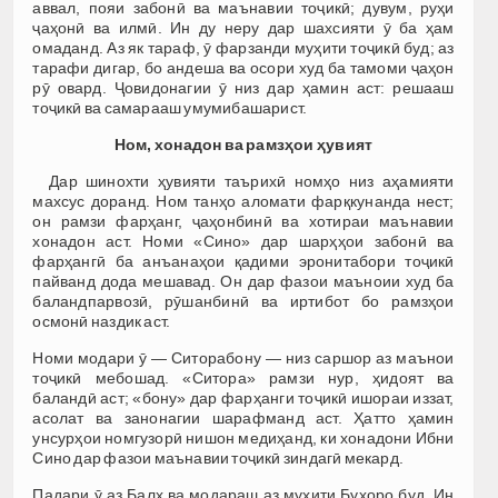
аввал, пояи забонӣ ва маънавии тоҷикӣ; дувум, руҳи
ҷаҳонӣ ва илмӣ. Ин ду неру дар шахсияти ӯ ба ҳам
омаданд. Аз як тараф, ӯ фарзанди муҳити тоҷикӣ буд; аз
тарафи дигар, бо андеша ва осори худ ба тамоми ҷаҳон
рӯ овард. Ҷовидонагии ӯ низ дар ҳамин аст: решааш
тоҷикӣ ва самарааш умумибашарист.
Ном, хонадон ва рамз
ҳ
ои
ҳ
увият
Дар шинохти ҳувияти таърихӣ номҳо низ аҳамияти
махсус доранд. Ном танҳо аломати фарқкунанда нест;
он рамзи фарҳанг, ҷаҳонбинӣ ва хотираи маънавии
хонадон аст. Номи «Сино» дар шарҳҳои забонӣ ва
фарҳангӣ ба анъанаҳои қадими эронитабори тоҷикӣ
пайванд дода мешавад. Он дар фазои маъноии худ ба
баландпарвозӣ, рӯшанбинӣ ва иртибот бо рамзҳои
осмонӣ наздик аст.
Номи модари ӯ — Ситорабону — низ саршор аз маънои
тоҷикӣ мебошад. «Ситора» рамзи нур, ҳидоят ва
баландӣ аст; «бону» дар фарҳанги тоҷикӣ ишораи иззат,
асолат ва занонагии шарафманд аст. Ҳатто ҳамин
унсурҳои номгузорӣ нишон медиҳанд, ки хонадони Ибни
Сино дар фазои маънавии тоҷикӣ зиндагӣ мекард.
Падари ӯ аз Балх ва модараш аз муҳити Бухоро буд. Ин