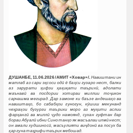
ДУШАНБЕ, 11.06.2026 /АМИТ «Ховар»/.
Навиштани ин
матлаб аз сари э
ҳ
соси
од
ӣ
ё
ба
ҳ
си
гузаро
нест
,
балки
аз
зарурати
ҳ
ифзи
ҳ
а
қ
и
қ
ати
таърих
ӣ
,
адолати
маънав
ӣ
ва
посдории
хотираи
миллии
то
ҷ
икон
сарчашма
мегирад
.
Дар
замоне
ки
баъзе
андеша
ҳ
о
ва
навишта
ҳ
о
,
бо
сабаб
ҳ
ои
гуногун
,
к
ӯ
шиш
мекунанд
че
ҳ
ра
ҳ
ои
бузурги
таърихи
моро
аз
му
ҳ
ити
аслии
фар
ҳ
анг
ӣ
ва
милл
ӣ
ҷ
удо
намоянд
,
сухан
гуфтан
дар
бораи
Аб
у
ал
ӣ
ибни
Сино
тан
ҳ
о
як
масъалаи
илм
ӣ
нест
;
он
амали
худшинос
ӣ
,
масъулияти
ви
ҷ
дон
ӣ
ва
посух
ба
ҳ
ар
гуна
та
ҳ
рифи
таърих
мебошад
.