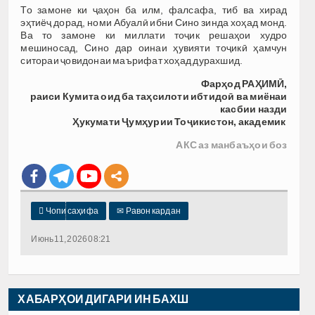
То замоне ки ҷаҳон ба илм, фалсафа, тиб ва хирад
эҳтиёҷ дорад, номи Абуалӣ ибни Сино зинда хоҳад монд.
Ва то замоне ки миллати тоҷик решаҳои худро
мешиносад, Сино дар оинаи ҳувияти тоҷикӣ ҳамчун
ситораи ҷовидонаи маърифат хоҳад дурахшид.
Фар
ҳ
од
РА
Ҳ
ИМ
Ӣ
,
раиси
Кумита
оид
ба
та
ҳ
силоти
ибтидо
ӣ
ва
миёнаи
касбии
назди
Ҳ
укумати
Ҷ
ум
ҳ
урии
То
ҷ
икистон, академик
АКС аз манбаъҳои боз

Чопи саҳифа
✉
Равон кардан
Июнь 11, 2026 08:21
ХАБАРҲОИ ДИГАРИ ИН БАХШ