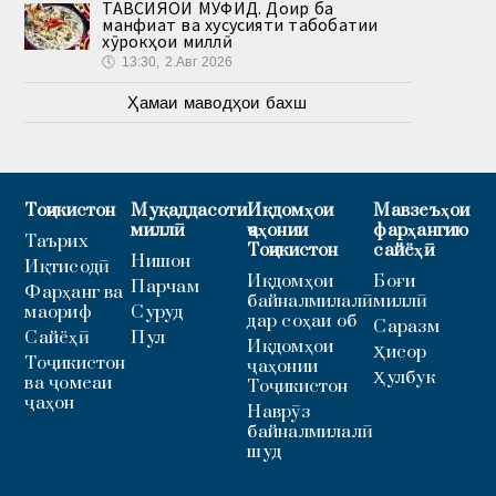
ТАВСИЯҲОИ МУФИД. Доир ба
манфиат ва хусусияти табобатии
хӯрокҳои миллӣ
🕔
13:30, 2.Авг 2026
Ҳамаи маводҳои бахш
Тоҷикистон
Муқаддасоти
Иқдомҳои
Мавзеъҳои
миллӣ
ҷаҳонии
фарҳангию
Таърих
Тоҷикистон
сайёҳӣ
Нишон
Иқтисодӣ
Иқдомҳои
Боғи
Парчам
Фарҳанг ва
байналмилалӣ
миллӣ
маориф
Суруд
дар соҳаи об
Саразм
Сайёҳӣ
Пул
Иқдомҳои
Ҳисор
Тоҷикистон
ҷаҳонии
Ҳулбук
ва ҷомеаи
Тоҷикистон
ҷаҳон
Наврӯз
байналмилалӣ
шуд