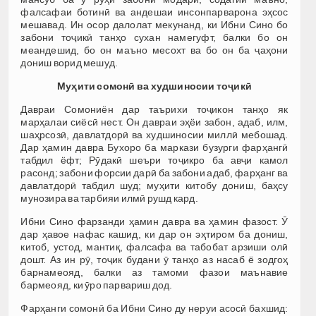
фалсафаи ботинӣ ва андешаи инсонпарварона эҳсос
мешавад. Ин осор далолат мекунанд, ки Ибни Сино бо
забони тоҷикӣ танҳо сухан намегуфт, балки бо он
меандешид, бо он маъно месохт ва бо он ба ҷаҳони
дониш ворид мешуд.
Му
ҳ
ити
сомон
ӣ
ва
худшиносии
то
ҷ
ик
ӣ
Давраи Сомониён дар таърихи тоҷикон танҳо як
марҳалаи сиёсӣ нест. Он давраи эҳёи забон, адаб, илм,
шаҳрсозӣ, давлатдорӣ ва худшиносии миллӣ мебошад.
Дар ҳамин давра Бухоро ба маркази бузурги фарҳангӣ
табдил ёфт; Рӯдакӣ шеъри тоҷикро ба авҷи камол
расонд; забони форсии дарӣ ба забони адаб, фарҳанг ва
давлатдорӣ табдил шуд; муҳити китобу дониш, баҳсу
мунозира ва тарбияи илмӣ рушд кард.
Ибни Сино фарзанди ҳамин давра ва ҳамин фазост. Ӯ
дар ҳавое нафас кашид, ки дар он эҳтиром ба дониш,
китоб, устод, мантиқ, фалсафа ва табобат арзиши олӣ
дошт. Аз ин рӯ, тоҷик будани ӯ танҳо аз насаб ё зодгоҳ
барнамеояд, балки аз тамоми фазои маънавие
бармеояд, ки ӯро парвариш дод.
Фарҳанги сомонӣ ба Ибни Сино ду неруи асосӣ бахшид: