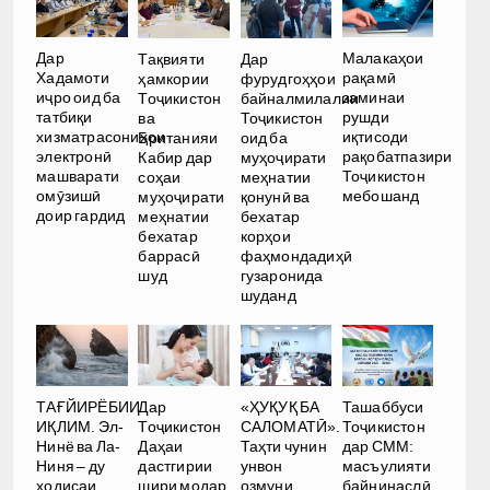
Малакаҳои
Дар
Тақвияти
Дар
рақамӣ
Хадамоти
ҳамкории
фурудгоҳҳои
заминаи
иҷро оид ба
Тоҷикистон
байналмилалии
рушди
татбиқи
ва
Тоҷикистон
иқтисоди
хизматрасониҳои
Британияи
оид ба
рақобатпазири
электронӣ
Кабир дар
муҳоҷирати
Тоҷикистон
машварати
соҳаи
меҳнатии
мебошанд
омӯзишӣ
муҳоҷирати
қонунӣ ва
доир гардид
меҳнатии
бехатар
бехатар
корҳои
баррасӣ
фаҳмондадиҳӣ
шуд
гузаронида
шуданд
ТАҒЙИРЁБИИ
Дар
«ҲУҚУҚ БА
Ташаббуси
ИҚЛИМ. Эл-
Тоҷикистон
САЛОМАТӢ».
Тоҷикистон
Нинё ва Ла-
Даҳаи
Таҳти чунин
дар СММ:
Ниня – ду
дастгирии
унвон
масъулияти
ҳодисаи
шири модар
озмуни
байнинаслӣ