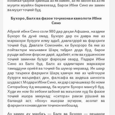
нобиғаи ҷаҳонӣ ҳамеша аз як замин, аз як забон ва аз як
муҳити муайян бармехезад. Барои Ибни Сино ин замин
ва муҳит тоҷикӣ буд.
Бухоро, Балх ва фазои то
ҷ
иконаи
камолоти
Ибни
Сино
Абуалӣ ибни Сино соли 980 дар деҳаи Афшана, наздики
Бухоро ба дунё омад. Бухоро дар он давра яке аз
марказҳои бузурги илму адаб, давлатдорӣ ва фарҳанги
тоҷикӣ буд. Давлати Сомониён, ки Бухороро ба яке аз
пойтахтҳои маънавии Шарқ табдил дода буд, барои
рушди забони форсии дарӣ, адабиёт, илм ва худшиносии
тоҷикӣ заминаи бузург фароҳам овард. Падари Ибни
Сино аз Балх буд. Балх аз қадимтарин марказҳои
тамаддуни ориёӣ ва тоҷикӣ ба шумор меравад. Ин шаҳр
дар таърихи фарҳанги Шарқ ҳамчун яке аз ҷойгоҳҳои
бузурги маърифат, дин, фалсафа ва андеша шинохта
шудааст. Модари Ибни Сино, ки дар сарчашмаҳо бо номи
Ситорабону ёд мешавад, ба муҳити Бухоро мансуб буд.
Худи ин ном бо зебоии забонӣ ва маъноии худ ба фазои
тоҷикӣ ишора мекунад: «ситора» рамзи рӯшанӣ ва
баландӣ аст, «бону» ишораи эҳтиром, асолат ва
фарҳанги хонаводагии тоҷикон мебошад.
Аз ҳамин ду манбаъ — Балх ва Бухоро — решаҳои