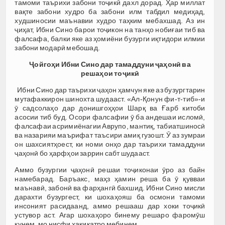
тамоми таърихи забони тоҷикӣ дахл дорад. Ҳар миллат
вақте забони худро ба забони илм табдил медиҳад,
худшиносии маънавии худро таҳким мебахшад. Аз ин
ҷиҳат, Ибни Сино барои тоҷикон на танҳо нобиғаи тиб ва
фалсафа, балки яке аз ҳомиёни бузурги иқтидори илмии
забони модарӣ мебошад.
Ҷ
ойго
ҳ
и
Ибни
Сино
дар
тамаддуни
ҷ
а
ҳ
он
ӣ
ва
реша
ҳ
ои
то
ҷ
ик
ӣ
Ибни Сино дар таърихи ҷаҳон ҳамчун яке аз бузургтарин
мутафаккирон шинохта шудааст. «Ал-Қонун фи-т-тиб»-и
ӯ садсолаҳо дар донишгоҳҳои Шарқ ва Ғарб китоби
асосии тиб буд. Осори фалсафии ӯ ба андешаи исломӣ,
фалсафаи асримиёнагии Аврупо, мантиқ, табиатшиносӣ
ва назарияи маърифат таъсири амиқ гузошт. Ӯ аз зумраи
он шахсиятҳоест, ки номи онҳо дар таърихи тамаддуни
ҷаҳонӣ бо ҳарфҳои заррин сабт шудааст.
Аммо бузургии ҷаҳонӣ решаи тоҷиконаи ӯро аз байн
намебарад. Баръакс, маҳз ҳамин реша ба ӯ қувваи
маънавӣ, забонӣ ва фарҳангӣ бахшид. Ибни Сино мисли
дарахти бузургест, ки шохаҳояш ба осмони тамоми
инсоният расидаанд, аммо решааш дар хоки тоҷикӣ
устувор аст. Агар шохаҳоро бинему решаро фаромӯш
кунем, мо нисфи ҳақиқатро мебинем.