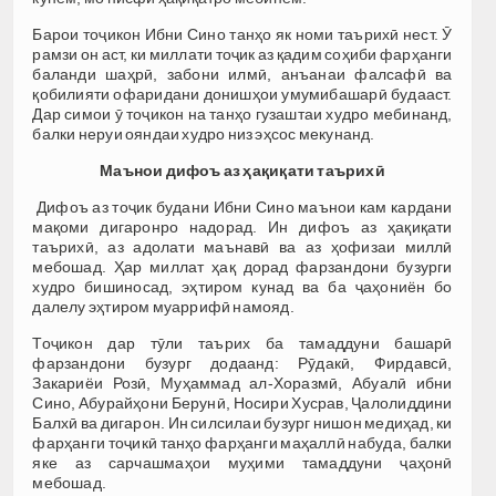
Барои тоҷикон Ибни Сино танҳо як номи таърихӣ нест. Ӯ
рамзи он аст, ки миллати тоҷик аз қадим соҳиби фарҳанги
баланди шаҳрӣ, забони илмӣ, анъанаи фалсафӣ ва
қобилияти офаридани донишҳои умумибашарӣ будааст.
Дар симои ӯ тоҷикон на танҳо гузаштаи худро мебинанд,
балки неруи ояндаи худро низ эҳсос мекунанд.
Маънои дифоъ аз
ҳ
а
қ
и
қ
ати
таърих
ӣ
Дифоъ аз тоҷик будани Ибни Сино маънои кам кардани
мақоми дигаронро надорад. Ин дифоъ аз ҳақиқати
таърихӣ, аз адолати маънавӣ ва аз ҳофизаи миллӣ
мебошад. Ҳар миллат ҳақ дорад фарзандони бузурги
худро бишиносад, эҳтиром кунад ва ба ҷаҳониён бо
далелу эҳтиром муаррифӣ намояд.
Тоҷикон дар тӯли таърих ба тамаддуни башарӣ
фарзандони бузург додаанд: Рӯдакӣ, Фирдавсӣ,
Закариёи Розӣ, Муҳаммад ал-Хоразмӣ, Абуалӣ ибни
Сино, Абурайҳони Берунӣ, Носири Хусрав, Ҷалолиддини
Балхӣ ва дигарон. Ин силсилаи бузург нишон медиҳад, ки
фарҳанги тоҷикӣ танҳо фарҳанги маҳаллӣ набуда, балки
яке аз сарчашмаҳои муҳими тамаддуни ҷаҳонӣ
мебошад.