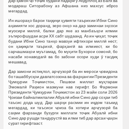
дар ҳамон ҷо тоҷик будани падари ӯ Абдуллоҳ аз Балх ва
модараш Ситорабону аз Афшана низ махсус иброз
мегардад.
Ин ишораҳо барои таҳқиқи ҳувияти таърихии Ибни Сино
аҳамияти хос доранд, зеро онҳо на дар заминаи эҳсоси
муосири миллӣ, балки дар яке аз манбаъҳои илмии
эътирофшудаи асри XX сабт шудаанд. Аз ин ҷиҳат, тоҷик
будани Ибни Сино танҳо мавзуи ифтихори миллӣ нест;
он ҳақиқати таърихӣ, фарҳангӣ ва илмиест, ки бо
сарчашмаҳои муътамад, бо муҳити Бухорои сомонӣ, бо
насаби хонаводагӣ ва бо забони осори худи ӯ тасдиқ
мешавад.
Дар замони истиқлол, арҷгузорӣ ба ин мероси ҷовидона
бо ташаббусҳои давлатсозона ва фарҳангии Президенти
Ҷумҳурии Тоҷикистон, Пешвои миллат муҳтарам
Эмомалӣ Раҳмон мазмуни нав гирифт. Бо Фармони
Президенти Ҷумҳурии Тоҷикистон аз 23 майи соли 2026
Ҷоизаи байналмилалии Абуалӣ ибни Сино дар соҳаи тиб
таъсис дода шуд. Дар шарҳи расмии ин иқдом таъкид
мегардад, ки таъсиси ҷоиза ба хотири арҷгузорӣ ба
саҳми фарзанди бузурги миллати тоҷик Абуалӣ ибни
Сино дар рушди тандурустӣ ва илми тиб дар арсаи ҷаҳон
сурат гирифтааст.