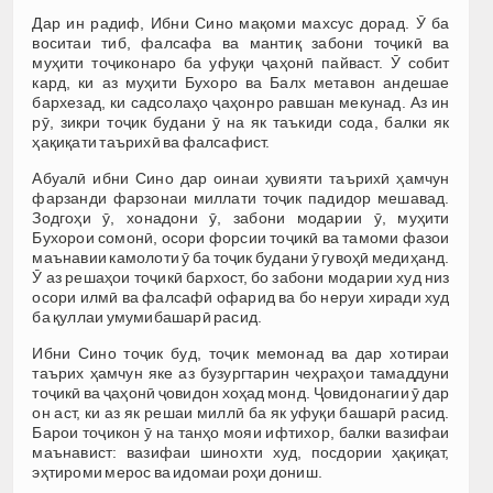
Дар ин радиф, Ибни Сино мақоми махсус дорад. Ӯ ба
воситаи тиб, фалсафа ва мантиқ забони тоҷикӣ ва
муҳити тоҷиконаро ба уфуқи ҷаҳонӣ пайваст. Ӯ собит
кард, ки аз муҳити Бухоро ва Балх метавон андешае
бархезад, ки садсолаҳо ҷаҳонро равшан мекунад. Аз ин
рӯ, зикри тоҷик будани ӯ на як таъкиди сода, балки як
ҳақиқати таърихӣ ва фалсафист.
Абуалӣ ибни Сино дар оинаи ҳувияти таърихӣ ҳамчун
фарзанди фарзонаи миллати тоҷик падидор мешавад.
Зодгоҳи ӯ, хонадони ӯ, забони модарии ӯ, муҳити
Бухорои сомонӣ, осори форсии тоҷикӣ ва тамоми фазои
маънавии камолоти ӯ ба тоҷик будани ӯ гувоҳӣ медиҳанд.
Ӯ аз решаҳои тоҷикӣ бархост, бо забони модарии худ низ
осори илмӣ ва фалсафӣ офарид ва бо неруи хиради худ
ба қуллаи умумибашарӣ расид.
Ибни Сино тоҷик буд, тоҷик мемонад ва дар хотираи
таърих ҳамчун яке аз бузургтарин чеҳраҳои тамаддуни
тоҷикӣ ва ҷаҳонӣ ҷовидон хоҳад монд. Ҷовидонагии ӯ дар
он аст, ки аз як решаи миллӣ ба як уфуқи башарӣ расид.
Барои тоҷикон ӯ на танҳо мояи ифтихор, балки вазифаи
маънавист: вазифаи шинохти худ, посдории ҳақиқат,
эҳтироми мерос ва идомаи роҳи дониш.