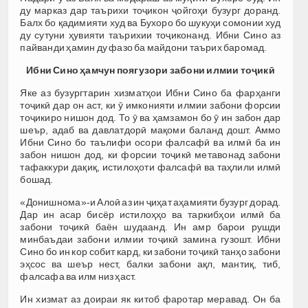
ду марказ дар таърихи тоҷикон ҷойгоҳи бузург доранд.
Балх бо қадимияти худ ва Бухоро бо шукуҳи сомонии худ
ду сутуни ҳувияти таърихии тоҷиконанд. Ибни Сино аз
пайванди ҳамин ду фазо ба майдони таърих баромад.
Ибни Сино
ҳ
амчун
поягузори
забони
илмии
то
ҷ
ик
ӣ
Яке аз бузургтарин хизматҳои Ибни Сино ба фарҳанги
тоҷикӣ дар он аст, ки ӯ имконияти илмии забони форсии
тоҷикиро нишон дод. То ӯ ва ҳамзамон бо ӯ ин забон дар
шеър, адаб ва давлатдорӣ мақоми баланд дошт. Аммо
Ибни Сино бо таълифи осори фалсафӣ ва илмӣ ба ин
забон нишон дод, ки форсии тоҷикӣ метавонад забони
тафаккури дақиқ, истилоҳоти фалсафӣ ва таҳлили илмӣ
бошад.
«Донишнома»-и Алоӣ аз ин ҷиҳат аҳамияти бузург дорад.
Дар ин асар бисёр истилоҳҳо ва таркибҳои илмӣ ба
забони тоҷикӣ баён шудаанд. Ин амр барои рушди
минбаъдаи забони илмии тоҷикӣ замина гузошт. Ибни
Сино бо ин кор собит кард, ки забони тоҷикӣ танҳо забони
эҳсос ва шеър нест, балки забони ақл, мантиқ, тиб,
фалсафа ва илм низ ҳаст.
Ин хизмат аз доираи як китоб фаротар меравад. Он ба