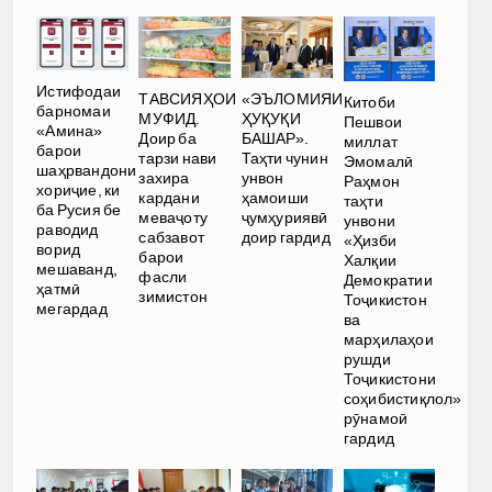
Истифодаи
ТАВСИЯҲОИ
«ЭЪЛОМИЯИ
Китоби
барномаи
МУФИД.
ҲУҚУҚИ
Пешвои
«Амина»
Доир ба
БАШАР».
миллат
барои
тарзи нави
Таҳти чунин
Эмомалӣ
шаҳрвандони
захира
унвон
Раҳмон
хориҷие, ки
кардани
ҳамоиши
таҳти
ба Русия бе
меваҷоту
ҷумҳуриявӣ
унвони
раводид
сабзавот
доир гардид
«Ҳизби
ворид
барои
Халқии
мешаванд,
фасли
Демократии
ҳатмӣ
зимистон
Тоҷикистон
мегардад
ва
марҳилаҳои
рушди
Тоҷикистони
соҳибистиқлол»
рӯнамоӣ
гардид