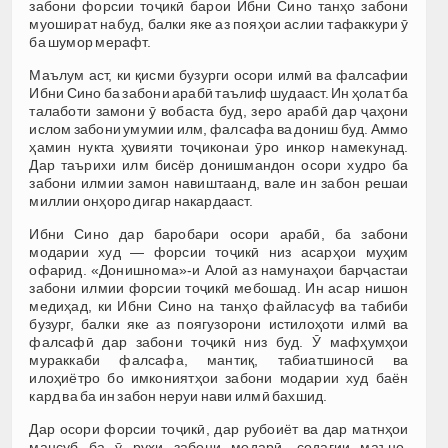
забони форсии тоҷикӣ барои Ибни Сино танҳо забони
муошират набуд, балки яке аз пояҳои аслии тафаккури ӯ
ба шумор мерафт.
Маълум аст, ки қисми бузурги осори илмӣ ва фалсафии
Ибни Сино ба забони арабӣ таълиф шудааст. Ин ҳолат ба
талаботи замони ӯ вобаста буд, зеро арабӣ дар ҷаҳони
ислом забони умумии илм, фалсафа ва дониш буд. Аммо
ҳамин нукта ҳувияти тоҷиконаи ӯро инкор намекунад.
Дар таърихи илм бисёр донишмандон осори худро ба
забони илмии замон навиштаанд, вале ин забон решаи
миллии онҳоро дигар накардааст.
Ибни Сино дар баробари осори арабӣ, ба забони
модарии худ — форсии тоҷикӣ низ асарҳои муҳим
офарид. «Донишнома»-и Алоӣ аз намунаҳои барҷастаи
забони илмии форсии тоҷикӣ мебошад. Ин асар нишон
медиҳад, ки Ибни Сино на танҳо файласуф ва табиби
бузург, балки яке аз поягузорони истилоҳоти илмӣ ва
фалсафӣ дар забони тоҷикӣ низ буд. Ӯ мафҳумҳои
мураккаби фалсафа, мантиқ, табиатшиносӣ ва
илоҳиётро бо имкониятҳои забони модарии худ баён
кард ва ба ин забон неруи нави илмӣ бахшид.
Дар осори форсии тоҷикӣ, дар рубоиёт ва дар матнҳои
мансуб ба ӯ руҳи забони модарӣ, содагии маъно,