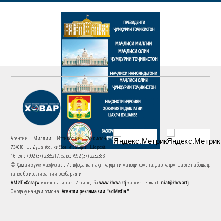
Агентии Миллии Иттилоотии Тоҷикистон
734018. ш. Душанбе, хиёбони Саъдии Шерозӣ,
16 тел.: +992 (37) 2385217, факс: +992 (37) 2232383
© Ҳамаи ҳуқуқ маҳфуз аст. Истифода ва паҳн кардани маводи сомона, дар кадом шакле набошад,
танҳо бо иҷозати хаттии роҳбарияти
АМИТ «Ховар»
имконпазир аст. Истинод ба
www.khovar.tj
ҳатмист. E-mail:
niat@khovar.tj
Омодакунандаи сомона:
Агентии рекламавии "adMedia"