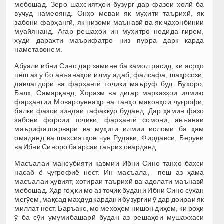
мебошад. Зеро шахсиятҳои бузург дар фазои холӣ ба
вуҷуд намеоянд. Онҳо меваи як муҳити таърихӣ, як
забони фарҳангӣ, як низоми маънавӣ ва як ҷаҳонбинии
муайянанд. Агар решаҳои ин муҳитро нодида гирем,
худи дарахти маърифатро низ пурра дарк карда
наметавонем.
Абуалӣ ибни Сино дар замине ба камол расид, ки асрҳо
пеш аз ӯ бо анъанаҳои илму адаб, фалсафа, шаҳрсозӣ,
давлатдорӣ ва фарҳанги тоҷикӣ маъруф буд. Бухоро,
Балх, Самарқанд, Хоразм ва дигар марказҳои илмию
фарҳангии Мовароуннаҳр на танҳо маконҳои ҷуғрофӣ,
балки фазои зиндаи тафаккур буданд. Дар ҳамин фазо
забони форсии тоҷикӣ, фарҳанги сомонӣ, анъанаи
маърифатпарварӣ ва муҳити илмии исломӣ ба ҳам
омаданд ва шахсиятҳое чун Рӯдакӣ, Фирдавсӣ, Берунӣ
ва Ибни Синоро ба арсаи таърих оварданд.
Масъалаи мансубияти қавмии Ибни Сино танҳо баҳси
насаб ё ҷуғрофиё нест. Ин масъала, пеш аз ҳама
масъалаи ҳувият, хотираи таърихӣ ва адолати маънавӣ
мебошад. Ҳар гоҳ ки мо аз тоҷик будани Ибни Сино сухан
мегӯем, мақсад маҳдуд кардани бузургии ӯ дар доираи як
миллат нест. Баръакс, мо мехоҳем нишон диҳем, ки роҳи
ӯ ба сӯи умумибашарӣ будан аз решаҳои мушаххаси