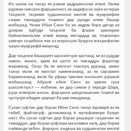
Ин ҷоиза на танҳо як рамзи қадршиносии илмӣ, балки
идомаи сиёсати фарҳангиест, ки ҳадафи он эҳёи хотираи
таърихӣ, таҳкими худшиносии миллӣ ва муаррифии
саҳми тамаддуни тоҷикон дар рушди илми башар
мебошад. Номи Ибни Сино бо ин иқдом бори дигар аз
доираи ёдбуди таърихӣ ба фазои ҳамкории
байналмилалии илмӣ ворид мегардад ва тоҷиконро
ҳамчун соҳибони яке аз меросҳои бузурги маърифатии
ҷаҳон муаррифӣ мекунад.
Дар таърихи башарият шахсиятҳое ҳастанд, ки аз ҳудуди
замон, макон, қавм ва ҳатто як тамаддун фаротар
мераванд. Онҳо ба як миллат тааллуқ доранд, аммо
танҳо моли як миллат намемонанд; аз як сарзамин
бармехезанд, вале ба уфуқи тамоми инсоният рӯшанӣ
мебахшанд. Абуалӣ ибни Сино аз ҳамин гуна
шахсиятҳост — нобиғае, ки дар симои ӯ хиради Шарқ,
руҳи илмҷӯии инсон, фарҳанги шаҳрнишинии тоҷикӣ ва
ҷустуҷӯи абадии ҳақиқат ба ҳам омадаанд.
Сухан гуфтан дар бораи Ибни Сино танҳо ёдоварӣ аз як
табиб, файласуф, донишманд ё мутафаккири бузург
нест. Ин сухан гуфтан дар бораи решаҳои таърихии як
тамаддун, дар бораи ҳофизаи маънавии халқ, дар бораи
пайванди забон, фарҳанг, андеша ва худшиносии миллӣ