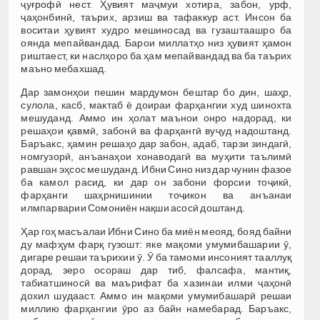
ҷуғрофӣ нест. Ҳувият маҷмуи хотира, забон, урф,
ҷаҳонбинӣ, таърих, арзиш ва тафаккур аст. Инсон ба
воситаи ҳувият худро мешиносад ва гузаштаашро ба
оянда мепайвандад. Барои миллатҳо низ ҳувият ҳамон
риштаест, ки наслҳоро ба ҳам мепайвандад ва ба таърих
маъно мебахшад.
Дар замонҳои пешин мардумон бештар бо дин, шаҳр,
сулола, касб, мактаб ё доираи фарҳангии худ шинохта
мешуданд. Аммо ин ҳолат маънои онро надорад, ки
решаҳои қавмӣ, забонӣ ва фарҳангӣ вуҷуд надоштанд.
Баръакс, ҳамин решаҳо дар забон, адаб, тарзи зиндагӣ,
номгузорӣ, анъанаҳои хонаводагӣ ва муҳити таълимӣ
равшан эҳсос мешуданд. Ибни Сино низ дар чунин фазое
ба камол расид, ки дар он забони форсии тоҷикӣ,
фарҳанги шаҳрнишинии тоҷикон ва анъанаи
илмпарварии Сомониён нақши асосӣ доштанд.
Ҳар гоҳ масъалаи Ибни Сино ба миён меояд, бояд байни
ду мафҳум фарқ гузошт: яке мақоми умумибашарии ӯ,
дигаре решаи таърихии ӯ. Ӯ ба тамоми инсоният тааллуқ
дорад, зеро осораш дар тиб, фалсафа, мантиқ,
табиатшиносӣ ва маърифат ба хазинаи илми ҷаҳонӣ
дохил шудааст. Аммо ин мақоми умумибашарӣ решаи
миллию фарҳангии ӯро аз байн намебарад. Баръакс,