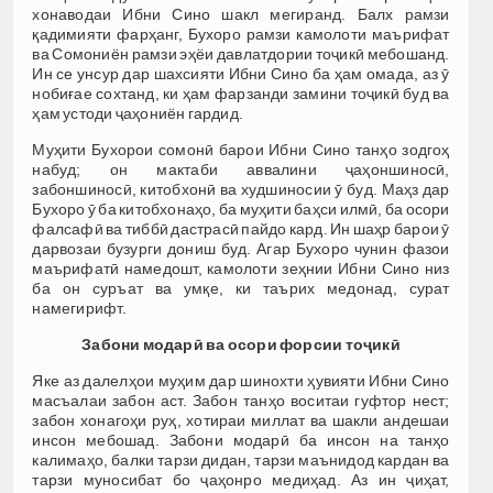
хонаводаи Ибни Сино шакл мегиранд. Балх рамзи
қадимияти фарҳанг, Бухоро рамзи камолоти маърифат
ва Сомониён рамзи эҳёи давлатдории тоҷикӣ мебошанд.
Ин се унсур дар шахсияти Ибни Сино ба ҳам омада, аз ӯ
нобиғае сохтанд, ки ҳам фарзанди замини тоҷикӣ буд ва
ҳам устоди ҷаҳониён гардид.
Муҳити Бухорои сомонӣ барои Ибни Сино танҳо зодгоҳ
набуд; он мактаби аввалини ҷаҳоншиносӣ,
забоншиносӣ, китобхонӣ ва худшиносии ӯ буд. Маҳз дар
Бухоро ӯ ба китобхонаҳо, ба муҳити баҳси илмӣ, ба осори
фалсафӣ ва тиббӣ дастрасӣ пайдо кард. Ин шаҳр барои ӯ
дарвозаи бузурги дониш буд. Агар Бухоро чунин фазои
маърифатӣ намедошт, камолоти зеҳнии Ибни Сино низ
ба он суръат ва умқе, ки таърих медонад, сурат
намегирифт.
Забони модар
ӣ
ва
осори
форсии
то
ҷ
ик
ӣ
Яке аз далелҳои муҳим дар шинохти ҳувияти Ибни Сино
масъалаи забон аст. Забон танҳо воситаи гуфтор нест;
забон хонагоҳи руҳ, хотираи миллат ва шакли андешаи
инсон мебошад. Забони модарӣ ба инсон на танҳо
калимаҳо, балки тарзи дидан, тарзи маънидод кардан ва
тарзи муносибат бо ҷаҳонро медиҳад. Аз ин ҷиҳат,