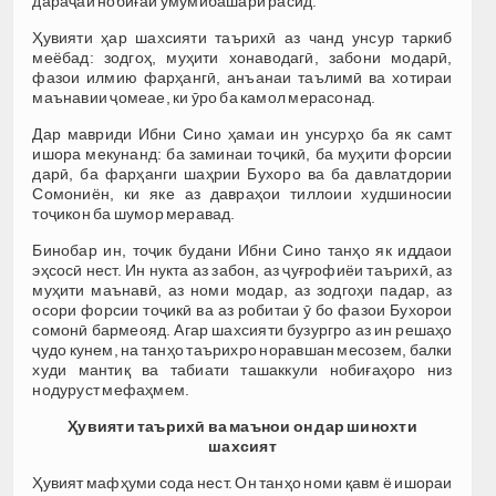
дараҷаи нобиғаи умумибашарӣ расид.
Ҳувияти ҳар шахсияти таърихӣ аз чанд унсур таркиб
меёбад: зодгоҳ, муҳити хонаводагӣ, забони модарӣ,
фазои илмию фарҳангӣ, анъанаи таълимӣ ва хотираи
маънавии ҷомеае, ки ӯро ба камол мерасонад.
Дар мавриди Ибни Сино ҳамаи ин унсурҳо ба як самт
ишора мекунанд: ба заминаи тоҷикӣ, ба муҳити форсии
дарӣ, ба фарҳанги шаҳрии Бухоро ва ба давлатдории
Сомониён, ки яке аз давраҳои тиллоии худшиносии
тоҷикон ба шумор меравад.
Бинобар ин, тоҷик будани Ибни Сино танҳо як иддаои
эҳсосӣ нест. Ин нукта аз забон, аз ҷуғрофиёи таърихӣ, аз
муҳити маънавӣ, аз номи модар, аз зодгоҳи падар, аз
осори форсии тоҷикӣ ва аз робитаи ӯ бо фазои Бухорои
сомонӣ бармеояд. Агар шахсияти бузургро аз ин решаҳо
ҷудо кунем, на танҳо таърихро норавшан месозем, балки
худи мантиқ ва табиати ташаккули нобиғаҳоро низ
нодуруст мефаҳмем.
Ҳ
увияти
таърих
ӣ
ва
маънои
он
дар
шинохти
шахсият
Ҳувият мафҳуми сода нест. Он танҳо номи қавм ё ишораи