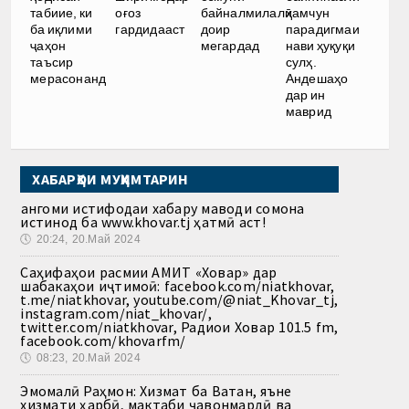
табиие, ки
оғоз
байналмилалӣ
ҳамчун
ба иқлими
гардидааст
доир
парадигмаи
ҷаҳон
мегардад
нави ҳуқуқи
таъсир
сулҳ.
мерасонанд
Андешаҳо
дар ин
маврид
ХАБАРҲОИ МУҲИМТАРИН
Ҳангоми истифодаи хабару маводи сомона
истинод ба www.khovar.tj ҳатмӣ аст!
🕔
20:24, 20.Май 2024
Саҳифаҳои расмии АМИТ «Ховар» дар
шабакаҳои иҷтимоӣ: facebook.com/niatkhovar,
t.me/niatkhovar, youtube.com/@niat_Khovar_tj,
instagram.com/niat_khovar/,
twitter.com/niatkhovar, Радиои Ховар 101.5 fm,
facebook.com/khovarfm/
🕔
08:23, 20.Май 2024
Эмомалӣ Раҳмон: Хизмат ба Ватан, яъне
хизмати ҳарбӣ, мактаби ҷавонмардӣ ва