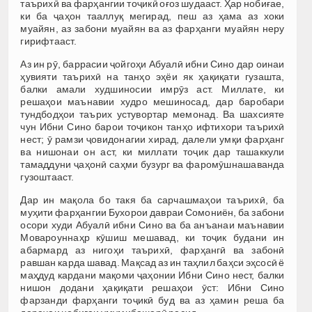
таърихӣ ва фарҳангии тоҷикӣ оғоз шудааст. Ҳар нобиғае,
ки ба ҷаҳон тааллуқ мегирад, пеш аз ҳама аз хоки
муайян, аз забони муайян ва аз фарҳанги муайян неру
гирифтааст.
Аз ин рӯ, баррасии ҷойгоҳи Абуалӣ ибни Сино дар оинаи
ҳувияти таърихӣ на танҳо эҳёи як ҳақиқати гузашта,
балки амали худшиносии имрӯз аст. Миллате, ки
решаҳои маънавии худро мешиносад, дар баробари
тундбодҳои таърих устувортар мемонад. Ва шахсияте
чун Ибни Сино барои тоҷикон танҳо ифтихори таърихӣ
нест; ӯ рамзи ҷовидонагии хирад, далели умқи фарҳанг
ва нишонаи он аст, ки миллати тоҷик дар ташаккули
тамаддуни ҷаҳонӣ саҳми бузург ва фаромӯшнашаванда
гузоштааст.
Дар ин мақола бо такя ба сарчашмаҳои таърихӣ, ба
муҳити фарҳангии Бухорои давраи Сомониён, ба забони
осори худи Абуалӣ ибни Сино ва ба анъанаи маънавии
Мовароуннаҳр кӯшиш мешавад, ки тоҷик будани ин
абармард аз нигоҳи таърихӣ, фарҳангӣ ва забонӣ
равшан карда шавад. Мақсад аз ин таҳлил баҳси эҳсосӣ ё
маҳдуд кардани мақоми ҷаҳонии Ибни Сино нест, балки
нишон додани ҳақиқати решаҳои ӯст: Ибни Сино
фарзанди фарҳанги тоҷикӣ буд ва аз ҳамин реша ба