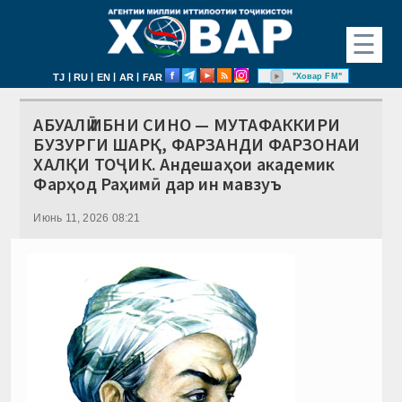
☰
|
|
|
|
"Ховар FM"
TJ
RU
EN
AR
FAR
АБУАЛӢ ИБНИ СИНО — МУТАФАККИРИ
БУЗУРГИ ШАРҚ, ФАРЗАНДИ ФАРЗОНАИ
ХАЛҚИ ТОҶИК. Андешаҳои академик
Фарҳод Раҳимӣ дар ин мавзуъ
Июнь 11, 2026 08:21