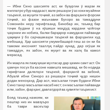
— Ибни Сино шахсияте аст, ки бузургии ӯ марзи як
миллатро убур кардааст, вале решаҳои ӯ аз хоки муайяни
таърихӣ, аз муҳити тоҷикӣ, аз забон ва фарҳанги форсии
тоҷикӣ, аз фазои маънавии Бухоро ва тамаддуни
Сомониён неру гирифтаанд. Бинобар ин, таъкид бар
тоҷик будани ӯ на кӯшиши маҳдуд кардани ҷойгоҳи
ҷаҳонии ин нобиға, балки барқарор намудани пайванди
ҳақиқии ӯ бо сарчашмаҳои таърихӣ ва фарҳангии худ
мебошад. Ҳар шахсияти умумибашарӣ пеш аз он ки ба
тамоми инсоният тааллуқ пайдо кунад, дар оғӯши як
тамаддун, як забон, як муҳит ва як халқ ба камол
мерасад.
Ин мақола як пажуҳиши мухтасар дар ҳамин самт аст. Он
ҳамчун посух ба касоне навишта мешавад, ки бо нодида
гирифтани далелҳои таърихӣ, фарҳангӣ ва забонӣ,
Абуалӣ ибни Синоро аз решаҳои тоҷикӣ ҷудо нишон
додан мехоҳанд. Дар асл, масъалаи тоҷик будани Ибни
Сино танҳо масъалаи насаб нест; он масъалаи пайванди
илм, забон, фарҳанг, давлатдорӣ ва ҳувияти таърихист.
Бояд таъкид намоям, ки
пештар низ ин мавзуъро
ба таври васеътар