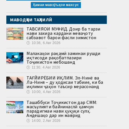
Ҳамаи мавзӯъҳои махсус
МАВОДҲОИ ТАҲЛИЛӢ
ТАВСИЯҲОИ МУФИД. Доир ба тарзи
нави захира кардани меваҷоту
сабзавот барои фасли зимистон
🕔
10:36, 6.Авг 2026
Малакаҳои рақамӣ заминаи рушди
иқтисоди рақобатпазири
Тоҷикистон мебошанд
🕔
11:30, 4.Авг 2026
ТАҒЙИРЁБИИ ИҚЛИМ. Эл-Нинё ва
Ла-Ниня – ду ҳодисаи табиие, ки ба
иқлими ҷаҳон таъсир мерасонанд
🕔
10:00, 4.Авг 2026
Ташаббуси Тоҷикистон дар СММ:
масъулияти байнинаслӣ ҳамчун
парадигмаи нави ҳуқуқи сулҳ.
Андешаҳо дар ин маврид
🕔
14:00, 2.Авг 2026