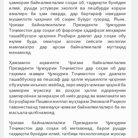
ҳамкории байналмилалии соҳаи об, тадқиқоти бунёдии
илмӣ, рушди устувори экологӣ ва пешбурди корҳои
амалиро ба ҳам оварда, дар бартараф намудани
мушкилоти ҷаҳонии об саҳми бузург гузорад. Яъне,
Ҷоизаи байналмилалии Президенти Ҷумҳурии
Тоҷикистон дар соҳаи об фарогири ҳадафҳои меҳварии
ташаббусҳои ҷаҳонии Роҳбари давлат дар соҳаи обу
иқлим буда, омилҳои асосии сиёсати экологии
мамлакатро дар арсаи байналмилалӣ муттаҳид
менамояд.
Ҳамзамон аҳамияти Ҷоизаи байналмилалии
Президенти Ҷумҳурии Тоҷикистон дар соҳаи об дар
таҳкими мавқеи Ҷумҳурии Тоҷикистон чун давлати
ташаббускор ва пешсаф дар ҳалли мушкилоти ҷаҳонии
обу иқлим инъикос меёбад, зеро имрӯз ҷомеаи ҷаҳонӣ ба
ҳамкории муассир ва роҳҳои ҳалли идоракунии
ҳамгироёнаи захираҳои об ниёз дорад ва мамлакати мо
бо роҳбарии Пешвои миллат муҳтарам Эмомалӣ Раҳмон
тавонистаанд таваҷҷуҳи ҷомеаи байналмилалиро ба ин
масъала ҷалб намояд.
Ҷоизаи байналмилалии Президенти Ҷумҳурии
Тоҷикистон дар соҳаи об метавонад, барои рушди
таҳқиқоти бунёдии илмӣ, татбиқи технологияҳои муосир