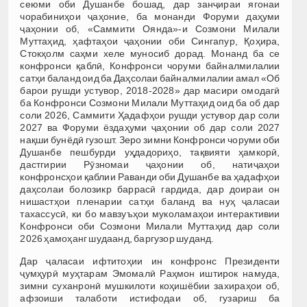
сеюми оби Душанбе бошад, дар занҷираи ягонаи
чорабиниҳои ҷаҳоние, ба монанди Форуми даҳуми
ҷаҳонии об, «Саммити Оянда»-и Созмони Милали
Муттаҳид, ҳафтаҳои ҷаҳонии оби Сингапур, Қоҳира,
Стокҳолм саҳми хеле муносиб дорад. Монанд ба се
конфронси қаблӣ, Конфронси чоруми байналмилалии
сатҳи баланд оид ба Даҳсолаи байналмилалии амал «Об
барои рушди устувор, 2018-2028» дар масири омодагӣ
ба Конфронси Созмони Милали Муттаҳид оид ба об дар
соли 2026, Саммити Ҳадафҳои рушди устувор дар соли
2027 ва Форуми ёздаҳуми ҷаҳонии об дар соли 2027
нақши бунёдӣ гузошт. Зеро зимни Конфронси чоруми оби
Душанбе пешбурди уҳдадориҳо, тақвияти ҳамкорӣ,
дастгирии Рӯзномаи ҷаҳонии об, натиҷаҳои
конфронсҳои қаблии Раванди оби Душанбе ва ҳадафҳои
даҳсолаи болозикр баррасӣ гардида, дар доираи он
нишастҳои пленарии сатҳи баланд ва нуҳ ҷаласаи
тахассусӣ, ки бо мавзуъҳои муколамаҳои интерактивии
Конфронси оби Созмони Милали Муттаҳид дар соли
2026 ҳамоҳанг шудаанд, баргузор шуданд.
Дар ҷаласаи ифтитоҳии ин конфронс Президенти
ҷумҳурӣ муҳтарам Эмомалӣ Раҳмон иштирок намуда,
зимни суханронӣ мушкилоти коҳишёбии захираҳои об,
афзоиши талаботи истифодаи об, гузариш ба