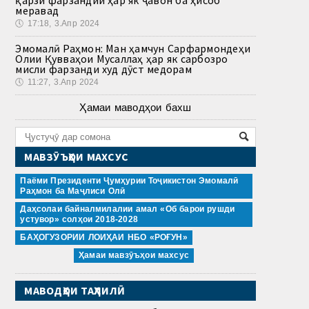
меравад
🕔
17:18, 3.Апр 2024
Эмомалӣ Раҳмон: Ман ҳамчун Сарфармондеҳи
Олии Қувваҳои Мусаллаҳ ҳар як сарбозро
мисли фарзанди худ дӯст медорам
🕔
11:27, 3.Апр 2024
Ҳамаи маводҳои бахш
МАВЗӮЪҲОИ МАХСУС
Паёми Президенти Ҷумҳурии Тоҷикистон Эмомалӣ
Раҳмон ба Маҷлиси Олӣ
Даҳсолаи байналмилалии амал «Об барои рушди
устувор» солҳои 2018-2028
БАҲОГУЗОРИИ ЛОИҲАИ НБО «РОҒУН»
Ҳамаи мавзӯъҳои махсус
МАВОДҲОИ ТАҲЛИЛӢ