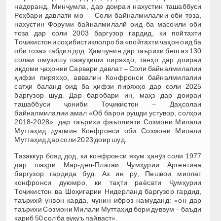
надоранд. Минҷумла, дар доираи нахустин ташаббуси
Роҳбари давлати мо – Соли байналмилалии оби тоза,
нахустин Форуми байналмилалӣ оид ба масоили оби
тоза дар соли 2003 баргузор гардид, ки пойтахти
Тоҷикистони соҳибистиқлолро ба «пойтахти ҷаҳон оид ба
оби тоза» табдил дод. Ҳамчунин дар таърихи беш аз 130
солаи омӯзишу пажуҳиши пиряхҳо, танҳо дар доираи
иқдоми ҷаҳонии Сарвари давлат – Соли байналмилалии
ҳифзи пиряхҳо, аввалин Конфронси байналмилалии
сатҳи баланд оид ба ҳифзи пиряхҳо дар соли 2025
баргузор шуд. Дар баробари ин, маҳз дар доираи
ташаббуси ҷониби Тоҷикистон – Даҳсолаи
байналмилалии амал «Об барои рушди устувор, солҳои
2018-2028», дар таърихи фаъолияти Созмони Милали
Муттаҳид дуюмин Конфронси оби Созмони Милали
Муттаҳид дар соли 2023 доир шуд.
Тазаккур бояд дод, ки конфронси якум ҳанӯз соли 1977
дар шаҳри Мар-дел-Платаи Ҷумҳурии Аргентина
баргузор гардида буд. Аз ин рӯ, Пешвои миллат
конфронси дуюмро, ки таҳти раёсати Ҷумҳурии
Тоҷикистон ва Шоҳигарии Нидерланд баргузор гардид,
таърихӣ унвон карда, чунин иброз намуданд: «он дар
таърихи Созмони Милали Муттаҳид бори дуввум – баъди
қариб 50 сол ба вуқуъ пайваст».