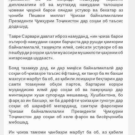
дипломатияи об ва муттаҳид намудани талошҳои
ҷомеаи ҷаҳонӣ барои ояндаи устувор ва бехатар аз
ҷониби Пешвои миллат Ҷоизаи байналмилалии
Президенти Ҷумҳурии Тоҷикистон дар соҳаи об таъсис
дода шуд.
Тавре Сарвари давлат иброз намуданд, «ин ҷоиза барои
эътироф намудани саҳми барҷаста дар рушди ҳамкории
байналмилалӣ, таҳқиқоти илмӣ, сиёсати устувори об ва
пешбурди роҳҳои ҳалли муассири мушкилоти ҷаҳонии об
нигаронида шудааст».
Бояд тазаккур дод, ки дар миқёси байналмилалӣ дар
соҳаи об ҷоизаҳое таъсис ёфтаанд, ки танҳо ба як бахши
махсуси марбут ба об, аз қабили лоиҳаҳои беҳтарин дар
самти тозакунии обҳои партов, бартарии корҳои
муҳандисию илмӣ дар соҳаи об ва пажуҳишҳо дар
минтақаҳои хушк супорида мешаванд. Хушбахтона, бо
фарқ аз ин бахшҳо, ки ба дарёфти ҷоизаҳои гуногун дар
соҳаи об шарафёб мегарданд, самтҳои фарогирии
Ҷоизаи байналмилалии Президенти Ҷумҳурии
Тоҷикистон дар соҳаи об хеле фарох ва бисёрҷониба
мебошад.
Ин ҷоиза тамоми ҷанбаҳои марбут ба об, аз қабили