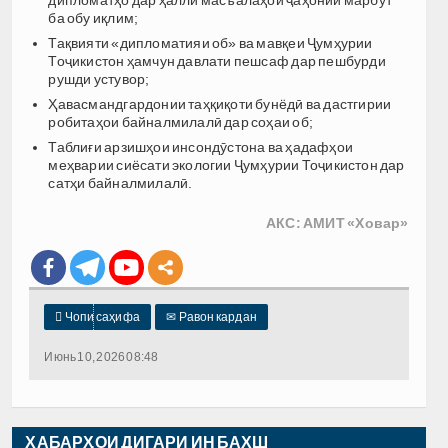
дипломатҳо дар ҳалли масъалаҳои ҷаҳонии марбут
ба обу иқлим;
Тақвияти «дипломатияи об» ва мавқеи Ҷумҳурии
Тоҷикистон ҳамчун давлати пешсаф дар пешбурди
рушди устувор;
Ҳавасмандгардонии таҳқиқоти бунёдӣ ва дастгирии
робитаҳои байналмилалӣ дар соҳаи об;
Таблиғи арзишҳои инсондӯстона ва ҳадафҳои
меҳварии сиёсати экологии Ҷумҳурии Тоҷикистон дар
сатҳи байналмилалӣ.
АКС: АМИТ «Ховар»

Чопи саҳифа
✉
Равон кардан
Июнь 10, 2026 08:48
ХАБАРҲОИ ДИГАРИ ИН БАХШ