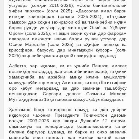
устувор» (солҳои 2018-2028), «Соли байналмилалии
ҳифзи пиряхҳо» (соли 2025), «Даҳсолаи амал барои
илмҳои криосфера» (солҳои 2025-2034), «Таҳкими
ҳамкорӣ дар соҳаи захираҳои об ва тағйирёбии иқлим
барои рушди устувор дар минтақаи Осиё ва Уқёнуси
Ором» (соли 2025), «Нақши зеҳни сунъӣ дар фароҳам
овардани имконоти навин барои рушди устувор дар
Осиёи Марказӣ» (соли 2025) ва «Ҳифзи пиряхҳо ва
криосфера, бахусус, дар минтақаҳои кӯҳсор» (соли
2025) аз ҷониби ҷомеаи ҷаҳонӣ пазируфта шудаанд.
Албатта, ҳар иқдоме, ки аз ҷониби Пешвои миллат
пешниҳод мегардад, дар асоси биниши жарф, таҳлили
ҳамаҷониба ва арзёбии амиқу илмии мушкилоти
мавҷуда рӯйи кор меояд. Аз ин ҷост, ки онҳо бо иттифоқи
оро қабул мегарданд ва дар заминаи ташаббусу
пешниҳодҳои Сарвари давлат Созмони Милали
Муттаҳид беш аз 15 қатъномаи махсус қабул намудааст.
Ҳамзамон бояд хотиррасон намуд, ки дар доираи
иқдомҳои ҷаҳонии Президенти Тоҷикистон давоми
солҳои 2003-2026 дар шаҳри Душанбе 12 форум,
симпозиум ва конфронсҳои байналмилалии сатҳи
баланд баргузор шуданд, ки бархе аз онҳо аввалин
маротиба доир гардида, дар миқёси ҷаҳонӣ назир