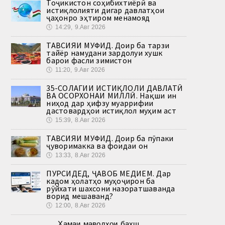
Тоҷикистон соҳибихтиёрӣ ва
истиқлолияти дигар давлатҳои
ҷаҳонро эҳтиром менамояд
🕔
14:29, 9.Авг 2026
ТАВСИЯИ МУФИД. Доир ба тарзи
тайёр намудани зардолуи хушк
барои фасли зимистон
🕔
11:20, 9.Авг 2026
35-СОЛАГИИ ИСТИҚЛОЛИ ДАВЛАТӢ
ВА ОСОРХОНАИ МИЛЛӢ. Нақши ин
ниҳод дар ҳифзу муаррифии
дастовардҳои истиқлол муҳим аст
🕔
15:39, 8.Авг 2026
ТАВСИЯИ МУФИД. Доир ба пӯпаки
ҷуворимакка ва фоидаи он
🕔
13:33, 8.Авг 2026
ПУРСИДЕД, ҶАВОБ МЕДИҲЕМ. Дар
кадом ҳолатҳо муҳоҷирон ба
рӯйхати шахсони назоратшаванда
ворид мешаванд?
🕔
12:00, 8.Авг 2026
Ҳамаи маводҳои бахш