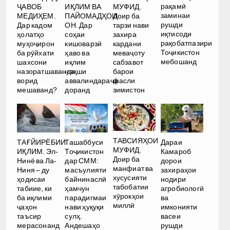
рақамӣ
ҶАВОБ
ИҚЛИМ ВА
МУФИД.
заминаи
МЕДИҲЕМ.
ПАЙОМАДҲОИ
Доир ба
рушди
Дар кадом
ОН. Дар
тарзи нави
иқтисоди
ҳолатҳо
соҳаи
захира
рақобатпазири
муҳоҷирон
кишоварзӣ
кардани
Тоҷикистон
ба рӯйхати
ҳаво ва
меваҷоту
мебошанд
шахсони
иқлим
сабзавот
назоратшаванда
нақши
барои
ворид
аввалиндараҷа
фасли
мешаванд?
доранд
зимистон
ТАВСИЯҲОИ
ТАҒЙИРЁБИИ
Ташаббуси
Дараи
МУФИД.
ИҚЛИМ. Эл-
Тоҷикистон
Камароб
Доир ба
Нинё ва Ла-
дар СММ:
дорои
манфиат ва
Ниня – ду
масъулияти
захираҳои
хусусияти
ҳодисаи
байнинаслӣ
нодири
табобатии
табиие, ки
ҳамчун
агробиологӣ
хӯрокҳои
ба иқлими
парадигмаи
ва
миллӣ
ҷаҳон
нави ҳуқуқи
имконияти
таъсир
сулҳ.
васеи
мерасонанд
Андешаҳо
рушди