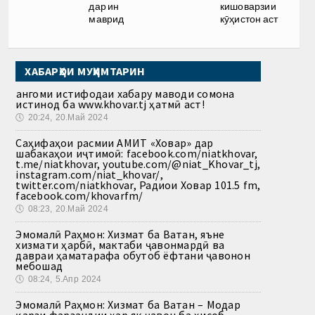
дар ин
кишоварзии
маврид
кӯҳистон аст
ХАБАРҲОИ МУҲИМТАРИН
Ҳангоми истифодаи хабару маводи сомона
истинод ба www.khovar.tj ҳатмӣ аст!
🕔
20:24, 20.Май 2024
Саҳифаҳои расмии АМИТ «Ховар» дар
шабакаҳои иҷтимоӣ: facebook.com/niatkhovar,
t.me/niatkhovar, youtube.com/@niat_Khovar_tj,
instagram.com/niat_khovar/,
twitter.com/niatkhovar, Радиои Ховар 101.5 fm,
facebook.com/khovarfm/
🕔
08:23, 20.Май 2024
Эмомалӣ Раҳмон: Хизмат ба Ватан, яъне
хизмати ҳарбӣ, мактаби ҷавонмардӣ ва
давраи ҳаматарафа обутоб ёфтани ҷавонон
мебошад
🕔
08:24, 5.Апр 2024
Эмомалӣ Раҳмон: Хизмат ба Ватан – Модар
қарзи фарзандии ҳар як ҷавон ба ҳисоб