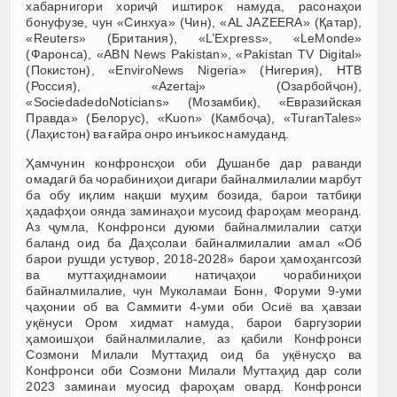
хабарнигори хориҷӣ иштирок намуда, расонаҳои
бонуфузе, чун «Синхуа» (Чин), «AL JAZEERA» (Қатар),
«Reuters» (Британия), «L’Express», «LeMonde»
(Фаронса), «ABN News Pakistan», «Pakistan TV Digital»
(Покистон), «EnviroNews Nigeria» (Нигерия), НТВ
(Россия), «Azertaj» (Озарбойҷон),
«SociedadedoNoticians» (Мозамбик), «Евразийская
Правда» (Белорус), «Kuon» (Камбоҷа), «TuranTales»
(Лаҳистон) ва ғайра онро инъикос намуданд.
Ҳамчунин конфронсҳои оби Душанбе дар раванди
омадагӣ ба чорабиниҳои дигари байналмилалии марбут
ба обу иқлим нақши муҳим бозида, барои татбиқи
ҳадафҳои оянда заминаҳои мусоид фароҳам меоранд.
Аз ҷумла, Конфронси дуюми байналмилалии сатҳи
баланд оид ба Даҳсолаи байналмилалии амал «Об
барои рушди устувор, 2018-2028» барои ҳамоҳангсозӣ
ва муттаҳиднамоии натиҷаҳои чорабиниҳои
байналмилалие, чун Муколамаи Бонн, Форуми 9-уми
ҷаҳонии об ва Саммити 4-уми оби Осиё ва ҳавзаи
уқёнуси Ором хидмат намуда, барои баргузории
ҳамоишҳои байналмилалие, аз қабили Конфронси
Созмони Милали Муттаҳид оид ба уқёнусҳо ва
Конфронси оби Созмони Милали Муттаҳид дар соли
2023 заминаи муосид фароҳам овард. Конфронси