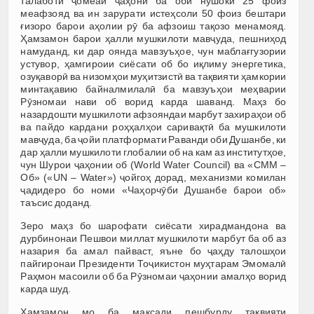
талаботи ҷомеаи ҷаҳонӣ ба оби нӯшокӣ 25 фоиз
меафзояд ва ин зарурати истеҳсоли 50 фоиз бештари
ғизоро барои аҳолии рӯ ба афзоиш тақозо менамояд.
Ҳамзамон барои ҳалли мушкилоти мавҷуда, пешниҳод
намуданд, ки дар оянда мавзуъҳое, чун маблағгузории
устувор, ҳамгироии сиёсати об бо иқлиму энергетика,
озуқаворӣ ва низомҳои муҳитзистӣ ва тақвияти ҳамкории
минтақавию байналмилалӣ ба мавзуъҳои меҳварии
Рӯзномаи нави об ворид карда шаванд. Маҳз бо
назардошти мушкилоти афзояндаи марбут захираҳои об
ва пайдо кардани роҳҳалҳои саривақтӣ ба мушкилоти
мавҷуда, ба ҷойи платформати Раванди оби Душанбе, ки
дар ҳалли мушкилоти глобалии об на кам аз институтҳое,
чун Шурои ҷаҳонии об (World Water Council) ва «СММ –
Об» («UN – Water») ҷойгоҳ дорад, механизми комилан
ҷадидеро бо номи «Чаҳорчӯби Душанбе барои об»
таъсис доданд.
Зеро маҳз бо шарофати сиёсати хирадмандона ва
дурбинонаи Пешвои миллат мушкилоти марбут ба об аз
назария ба амал пайваст, яъне бо ҷаҳду талошҳои
пайгиронаи Президенти Тоҷикистон муҳтарам Эмомалӣ
Раҳмон масоили об ба Рӯзномаи ҷаҳонии амалҳо ворид
карда шуд.
Ҳамзамон мо ба мақсади пешбурду тақвияти