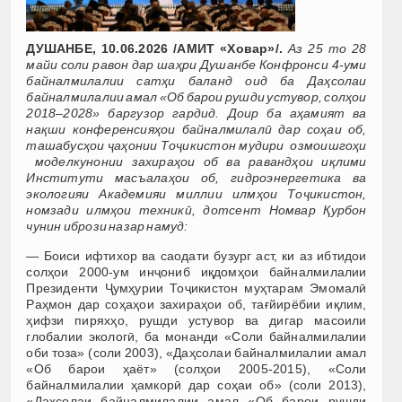
ДУШАНБЕ, 10.06.2026 /АМИТ «Ховар»/.
Аз 25 то 28
майи соли равон дар шаҳри Душанбе Конфронси 4-уми
байналмилалии сатҳи баланд оид ба Даҳсолаи
байналмилалии амал «Об барои рушди устувор, солҳои
2018–2028» баргузор гардид. Доир ба аҳамият ва
нақши конференсияҳои байналмилалӣ дар соҳаи об,
ташабусҳои ҷаҳонии Тоҷикистон мудири озмоишгоҳи
моделкунонии захираҳои об ва равандҳои иқлими
Институти масъалаҳои об, гидроэнергетика ва
экологияи Академияи миллии илмҳои Тоҷикистон,
номзади илмҳои техникӣ, дотсент Номвар Қурбон
чунин ибрози назар намуд:
— Боиси ифтихор ва саодати бузург аст, ки аз ибтидои
солҳои 2000-ум инҷониб иқдомҳои байналмилалии
Президенти Ҷумҳурии Тоҷикистон муҳтарам Эмомалӣ
Раҳмон дар соҳаҳои захираҳои об, тағйирёбии иқлим,
ҳифзи пиряхҳо, рушди устувор ва дигар масоили
глобалии экологӣ, ба монанди «Соли байналмилалии
оби тоза» (соли 2003), «Даҳсолаи байналмилалии амал
«Об барои ҳаёт» (солҳои 2005-2015), «Соли
байналмилалии ҳамкорӣ дар соҳаи об» (соли 2013),
«Даҳсолаи байналмилалии амал «Об барои рушди