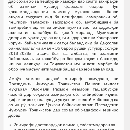
дар соҳаи об ва пешбурди ҳамкорӣ дар самти захираҳои
об заминаи мусоид фароҳам оварад. Чун
ҳавасмандгардонии олимону мутахассисон барои
анҷоми таҳқиқот оид ба истифодаи самараноки об,
пешгирии талафоти захираҳои об, мутобиқшавӣ ба
тағйирёбии иқлим ва ҳифзи муҳити зист аз ҳадафҳои
асосии ин ташаббус ба ҳисоб меравад. Муҳимияти
дигари ин ҷоиза дар он аст, ки ин дар ҳошияи Конфронси
чоруми байналмилалии сатҳи баланд оид ба Даҳсолаи
байналмилалии амал «Об барои рушди устувор, солҳои
2018-2028» таъсис ёфт ва албатта, ин аҳамияти
байналмилалии ташаббусро боз ҳам тақвият бахшида,
нишон медиҳад, ки Тоҷикистон мушкилоти марбут ба
обро чун масъулияти умумибашарӣ арзёбӣ менамояд.
Имрӯз ҷомеаи ҷаҳонӣ эътироф намудааст, ки
Президенти Ҷумҳурии Тоҷикистон, Пешвои миллат
муҳтарам Эмомалӣ Раҳмон меъмори ташаббусҳои
ҷаҳонӣ дар соҳаҳои захираҳои об, тағйирёбии иқлим,
ҳифзи пиряхҳо ва рушди устувори экологӣ мебошанд ва
аз ин рӯ, таъсиси Ҷоизаи байналмилалии Президенти
Ҷумҳурии Тоҷикистон дар соҳаи об ҳадафҳои зеринро
дорад:
Эътирофи дастовардҳои олимон, сиёсатмадорон ва