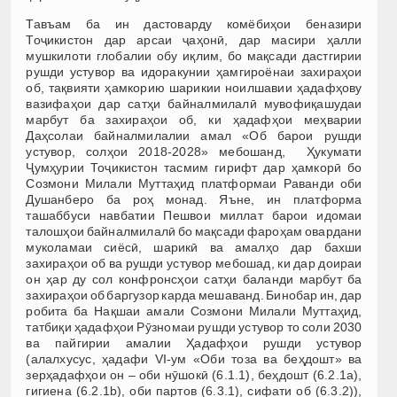
Тавъам ба ин дастоварду комёбиҳои беназири
Тоҷикистон дар арсаи ҷаҳонӣ, дар масири ҳалли
мушкилоти глобалии обу иқлим, бо мақсади дастгирии
рушди устувор ва идоракунии ҳамгироёнаи захираҳои
об, тақвияти ҳамкорию шарикии ноилшавии ҳадафҳову
вазифаҳои дар сатҳи байналмилалӣ мувофиқашудаи
марбут ба захираҳои об, ки ҳадафҳои меҳварии
Даҳсолаи байналмилалии амал «Об барои рушди
устувор, солҳои 2018-2028» мебошанд, Ҳукумати
Ҷумҳурии Тоҷикистон тасмим гирифт дар ҳамкорӣ бо
Созмони Милали Муттаҳид платформаи Раванди оби
Душанберо ба роҳ монад. Яъне, ин платформа
ташаббуси навбатии Пешвои миллат барои идомаи
талошҳои байналмилалӣ бо мақсади фароҳам овардани
муколамаи сиёсӣ, шарикӣ ва амалҳо дар бахши
захираҳои об ва рушди устувор мебошад, ки дар доираи
он ҳар ду сол конфронсҳои сатҳи баланди марбут ба
захираҳои об баргузор карда мешаванд. Бинобар ин, дар
робита ба Нақшаи амали Созмони Милали Муттаҳид,
татбиқи ҳадафҳои Рӯзномаи рушди устувор то соли 2030
ва пайгирии амалии Ҳадафҳои рушди устувор
(алалхусус, ҳадафи VI-ум «Оби тоза ва беҳдошт» ва
зерҳадафҳои он – оби нӯшокӣ (6.1.1), беҳдошт (6.2.1a),
гигиена (6.2.1b), оби партов (6.3.1), сифати об (6.3.2)),