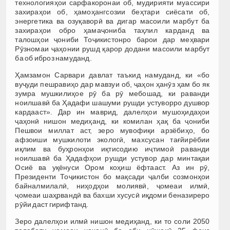
технологияҳои сарфакоронаи об, мудирияти муассири
захираҳои об, ҳамоҳангсозии беҳтари сиёсати об,
энергетика ва озуқаворӣ ва дигар масоили марбут ба
захираҳои обро ҳамаҷониба таҳлил карданд ва
талошҳои ҷониби Тоҷикистонро барои дар меҳвари
Рӯзномаи ҷаҳонии рушд қарор додани масоили марбут
ба об иброз намуданд.
Ҳамзамон Сарвари давлат таъкид намуданд, ки «бо
вуҷуди пешравиҳо дар мавзуи об, ҷаҳон ҳанӯз ҳам бо як
зумра мушкилиҳое рӯ ба рӯ мебошад, ки раванди
ноилшавӣ ба Ҳадафи шашуми рушди устуворро душвор
кардааст». Дар ин маврид, далелҳои мушоҳидаҳои
ҷаҳонӣ нишон медиҳанд, ки комилан ҳақ ба ҷониби
Пешвои миллат аст, зеро мувофиқи арзёбиҳо, бо
афзоиши мушкилоти экологӣ, махсусан тағйирёбии
иқлим ва буҳронҳои иқтисодию иҷтимоӣ раванди
ноилшавӣ ба Ҳадафҳои рушди устувор дар минтақаи
Осиё ва уқёнуси Ором коҳиш ёфтааст. Аз ин рӯ,
Президенти Тоҷикистон бо мақсади ҷалби созмонҳои
байналмилалӣ, ниҳодҳои молиявӣ, ҷомеаи илмӣ,
ҷомеаи шаҳрвандӣ ва бахши хусусӣ иқдоми беназиреро
рӯйи даст гирифтанд.
Зеро далелҳои илмӣ нишон медиҳанд, ки то соли 2050