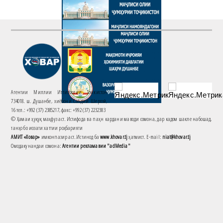
Агентии Миллии Иттилоотии Тоҷикистон
734018. ш. Душанбе, хиёбони Саъдии Шерозӣ,
16 тел.: +992 (37) 2385217, факс: +992 (37) 2232383
© Ҳамаи ҳуқуқ маҳфуз аст. Истифода ва паҳн кардани маводи сомона, дар кадом шакле набошад,
танҳо бо иҷозати хаттии роҳбарияти
АМИТ «Ховар»
имконпазир аст. Истинод ба
www.khovar.tj
ҳатмист. E-mail:
niat@khovar.tj
Омодакунандаи сомона:
Агентии рекламавии "adMedia"