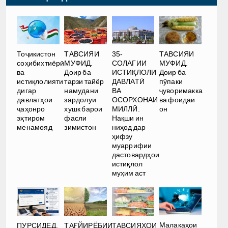
35-
Тоҷикистон
ТАВСИЯИ
ТАВСИЯИ
СОЛАГИИ
соҳибихтиёрӣ
МУФИД.
МУФИД.
ИСТИҚЛОЛИ
ва
Доир ба
Доир ба
ДАВЛАТӢ
истиқлолияти
тарзи тайёр
пӯпаки
ВА
дигар
намудани
ҷуворимакка
ОСОРХОНАИ
давлатҳои
зардолуи
ва фоидаи
МИЛЛӢ.
ҷаҳонро
хушк барои
он
Нақши ин
эҳтиром
фасли
ниҳод дар
менамояд
зимистон
ҳифзу
муаррифии
дастовардҳои
истиқлол
муҳим аст
Малакаҳои
ПУРСИДЕД,
ТАҒЙИРЁБИИ
ТАВСИЯҲОИ