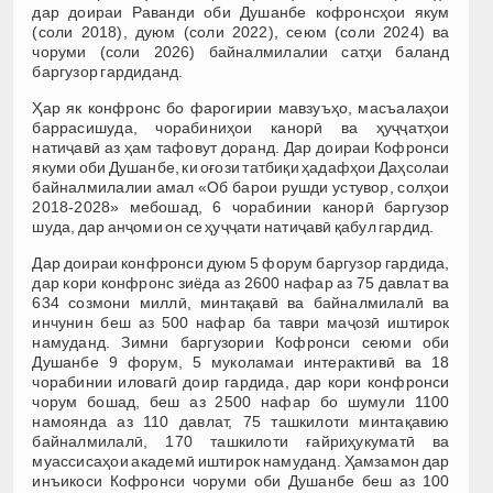
дар доираи Раванди оби Душанбе кофронсҳои якум
(соли 2018), дуюм (соли 2022), сеюм (соли 2024) ва
чоруми (соли 2026) байналмилалии сатҳи баланд
баргузор гардиданд.
Ҳар як конфронс бо фарогирии мавзуъҳо, масъалаҳои
баррасишуда, чорабиниҳои канорӣ ва ҳуҷҷатҳои
натиҷавӣ аз ҳам тафовут доранд. Дар доираи Кофронси
якуми оби Душанбе, ки оғози татбиқи ҳадафҳои Даҳсолаи
байналмилалии амал «Об барои рушди устувор, солҳои
2018-2028» мебошад, 6 чорабинии канорӣ баргузор
шуда, дар анҷоми он се ҳуҷҷати натиҷавӣ қабул гардид.
Дар доираи конфронси дуюм 5 форум баргузор гардида,
дар кори конфронс зиёда аз 2600 нафар аз 75 давлат ва
634 созмони миллӣ, минтақавӣ ва байналмилалӣ ва
инчунин беш аз 500 нафар ба таври маҷозӣ иштирок
намуданд. Зимни баргузории Кофронси сеюми оби
Душанбе 9 форум, 5 муколамаи интерактивӣ ва 18
чорабинии иловагӣ доир гардида, дар кори конфронси
чорум бошад, беш аз 2500 нафар бо шумули 1100
намоянда аз 110 давлат, 75 ташкилоти минтақавию
байналмилалӣ, 170 ташкилоти ғайриҳукуматӣ ва
муассисаҳои академӣ иштирок намуданд. Ҳамзамон дар
инъикоси Кофронси чоруми оби Душанбе беш аз 100