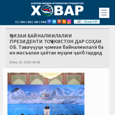
☰
|
|
|
|
"Ховар FM"
TJ
RU
EN
AR
FAR
ҶОИЗАИ БАЙНАЛМИЛАЛИИ
ПРЕЗИДЕНТИ ТОҶИКИСТОН ДАР СОҲАИ
ОБ. Таваҷҷуҳи ҷомеаи байналмилалӣ ба
ин масъалаи ҳаётан муҳим ҷалб гардид
Июнь 10, 2026 08:48