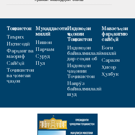
Тоҷикистон
Муқаддасоти
Иқдомҳои
Мавзеъҳои
миллӣ
ҷаҳонии
фарҳангию
Таърих
Тоҷикистон
сайёҳӣ
Нишон
Иқтисодӣ
Иқдомҳои
Боғи
Парчам
Фарҳанг ва
байналмилалӣ
миллӣ
маориф
Суруд
дар соҳаи об
Саразм
Сайёҳӣ
Пул
Иқдомҳои
Ҳисор
Тоҷикистон
ҷаҳонии
Ҳулбук
ва ҷомеаи
Тоҷикистон
ҷаҳон
Наврӯз
байналмилалӣ
шуд