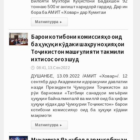
Вилояти Мухтори Кӯҳистони Бадахшон 92
тоннаю 500 кг ангишт харидорӣ гардид. Дар ин
бора ба АМИТ «Ховар» дар Кумитаи
Матни пурра
▸
Барои котибони комиссияҳо оид
ба ҳуқуқи кӯдаки шаҳру ноҳияҳои
Тоҷикистон машғулияти такмили
ихтисос оғоз шуд
🕔
08:41, 13.Сен 2022
ДУШАНБЕ, 13.09.2022 /АМИТ «Ховар»/. 12
сентябр дар Академияи идоракунии давлатии
назди Президенти Ҷумҳурии Тоҷикистон аз
рӯи барномаи «Татбиқи санадҳои меъёрии
ҳуқуқии байналмилалӣ ва миллӣ оид ба ҳифзи
ҳуқуқи кӯдак дар Ҷумҳурии Тоҷикистон» барои
котибони комиссияҳо оид ба ҳуқуқи кӯдаки
мақомоти
Матни пурра
▸
Муҳаммад Яъқубов дар мусобиқаи