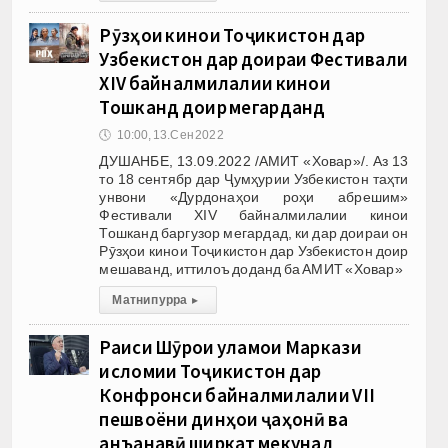
Рӯзҳои кинои Тоҷикистон дар
Узбекистон дар доираи Фестивали
XIV байналмилалии кинои
Тошканд доир мегарданд
🕔
10:00, 13.Сен 2022
ДУШАНБЕ, 13.09.2022 /АМИТ «Ховар»/. Аз 13
то 18 сентябр дар Ҷумҳурии Узбекистон таҳти
унвони «Дурдонаҳои роҳи абрешим»
Фестивали XIV байналмилалии кинои
Тошканд баргузор мегардад, ки дар доираи он
Рӯзҳои кинои Тоҷикистон дар Узбекистон доир
мешаванд, иттилоъ доданд ба АМИТ «Ховар»
Матни пурра
▸
Раиси Шӯрои уламои Маркази
исломии Тоҷикистон дар
Конфронси байналмилалии VII
пешвоёни динҳои ҷаҳонӣ ва
анъанавӣ ширкат мекунад