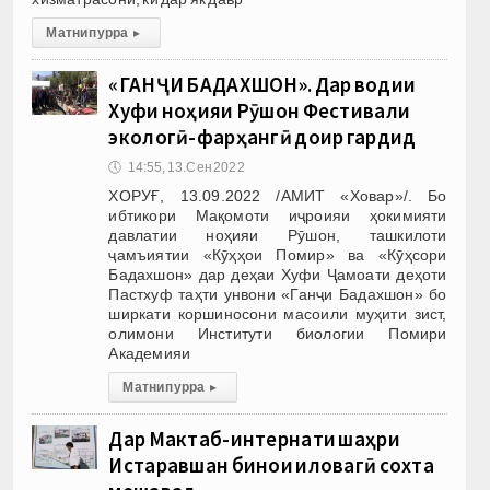
Матни пурра
▸
«ГАНҶИ БАДАХШОН». Дар водии
Хуфи ноҳияи Рӯшон Фестивали
экологӣ-фарҳангӣ доир гардид
🕔
14:55, 13.Сен 2022
ХОРУҒ, 13.09.2022 /АМИТ «Ховар»/. Бо
ибтикори Мақомоти иҷроияи ҳокимияти
давлатии ноҳияи Рӯшон, ташкилоти
ҷамъиятии «Кӯҳҳои Помир» ва «Кӯҳсори
Бадахшон» дар деҳаи Хуфи Ҷамоати деҳоти
Пастхуф таҳти унвони «Ганҷи Бадахшон» бо
ширкати коршиносони масоили муҳити зист,
олимони Институти биологии Помири
Академияи
Матни пурра
▸
Дар Мактаб-интернати шаҳри
Истаравшан бинои иловагӣ сохта