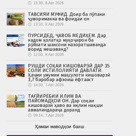
🕔
15:39, 8.Авг 2026
ТАВСИЯИ МУФИД. Доир ба пӯпаки
ҷуворимакка ва фоидаи он
🕔
13:33, 8.Авг 2026
ПУРСИДЕД, ҶАВОБ МЕДИҲЕМ. Дар
кадом ҳолатҳо муҳоҷирон ба
рӯйхати шахсони назоратшаванда
ворид мешаванд?
🕔
12:00, 8.Авг 2026
РУШДИ СОҲАИ КИШОВАРЗӢ ДАР 35
СОЛИ ИСТИҚЛОЛИЯТИ ДАВЛАТӢ.
Ҳаҷми умумии маҳсулоти кишоварзӣ
3,7 баробар афзоиш ёфтааст
🕔
14:30, 7.Авг 2026
ТАҒЙИРЁБИИ ИҚЛИМ ВА
ПАЙОМАДҲОИ ОН. Дар соҳаи
кишоварзӣ ҳаво ва иқлим нақши
аввалиндараҷа доранд
🕔
09:14, 7.Авг 2026
Ҳамаи маводҳои бахш