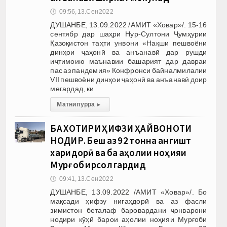
🕔
09:56, 13.Сен 2022
ДУШАНБЕ, 13.09.2022 /АМИТ «Ховар»/. 15-16
сентябр дар шаҳри Нур-Султони Ҷумҳурии
Қазоқистон таҳти унвони «Нақши пешвоёни
динҳои ҷаҳонӣ ва анъанавӣ дар рушди
иҷтимоию маънавии башарият дар давраи
пас аз пандемия» Конфронси байналмилалии
VII пешвоёни динҳои ҷаҳонӣ ва анъанавӣ доир
мегардад, ки
Матни пурра
▸
БА ХОТИРИ ҲИФЗИ ҲАЙВОНОТИ
НОДИР. Беш аз 92 тонна ангишт
харидорӣ ва ба аҳолии ноҳияи
Мурғоб ирсол гардид
🕔
09:41, 13.Сен 2022
ДУШАНБЕ, 13.09.2022 /АМИТ «Ховар»/. Бо
мақсади ҳифзу нигаҳдорӣ ва аз фасли
зимистон беталаф баровардани ҷонварони
нодири кӯҳӣ барои аҳолии ноҳияи Мурғоби