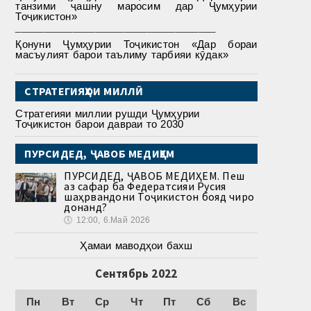
танзими ҷашну маросим дар Ҷумҳурии
Тоҷикистон»
___________________________________
Қонуни Ҷумҳурии Тоҷикистон «Дар бораи
масъулият барои таълиму тарбияи кӯдак»
СТРАТЕГИЯҲОИ МИЛЛӢ
Стратегияи миллии рушди Ҷумҳурии
Тоҷикистон барои давраи то 2030
ПУРСИДЕД, ҶАВОБ МЕДИҲЕМ
ПУРСИДЕД, ҶАВОБ МЕДИҲЕМ. Пеш
аз сафар ба Федератсияи Русия
шаҳрвандони Тоҷикистон бояд чиро
донанд?
🕔
12:00, 6.Май 2026
Ҳамаи маводҳои бахш
Сентябрь 2022
Пн
Вт
Ср
Чт
Пт
Сб
Вс