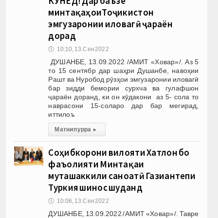
КУНЕД! Дар баъзе
минтақаҳоиТоҷикистон
эмгузаронии иловагӣ ҷараён
дорад
🕔
10:10, 13.Сен 2022
ДУШАНБЕ, 13.09.2022 /АМИТ «Ховар»/. Аз 5
то 15 сентябр дар шаҳри Душанбе, навоҳии
Рашт ва Нуробод рӯзҳои эмгузаронии иловагӣ
бар зидди бемории сурхча ва гулафшон
ҷараён доранд, ки он кӯдакони аз 5- сола то
наврасони 15-соларо дар бар мегирад,
иттилоъ
Матни пурра
▸
Соҳибкорони вилояти Хатлон бо
фаъолияти Минтақаи
муташаккили саноатӣ Газиантепи
Туркия шинос шуданд
🕔
10:06, 13.Сен 2022
ДУШАНБЕ, 13.09.2022 /АМИТ «Ховар»/. Тавре