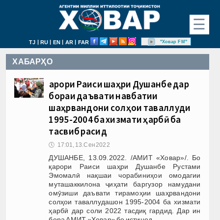
☰
|
|
|
|
"Ховар FM"
TJ
RU
EN
AR
FAR
ХАБАРҲО
Қарори Раиси шаҳри Душанбе дар
бораи даъвати навбатии
шаҳрвандони солҳои таваллуди
1995-2004 ба хизмати ҳарбӣ ба
тасвиб расид
🕔
17:01, 13.Сен 2022
ДУШАНБЕ, 13.09.2022. /АМИТ «Ховар»/. Бо
қарори Раиси шаҳри Душанбе Рустами
Эмомалӣ нақшаи чорабиниҳои омодагии
муташаккилона ҷиҳати баргузор намудани
омӯзиши даъвати тирамоҳии шаҳрвандони
солҳои таваллудашон 1995-2004 ба хизмати
ҳарбӣ дар соли 2022 тасдиқ гардид. Дар ин
бора АМИТ «Ховар» бо истинод