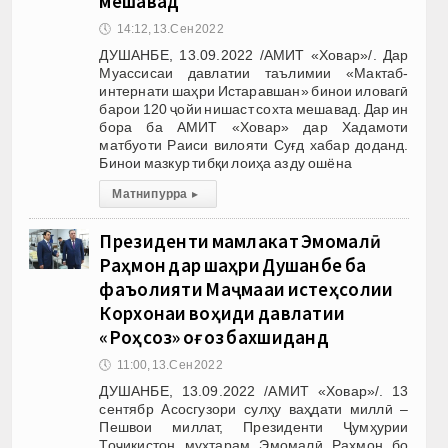
мешавад
🕔
14:12, 13.Сен 2022
ДУШАНБЕ, 13.09.2022 /АМИТ «Ховар»/. Дар
Муассисаи давлатии таълимии «Мактаб-
интернати шаҳри Истаравшан» бинои иловагӣ
барои 120 ҷойи нишаст сохта мешавад. Дар ин
бора ба АМИТ «Ховар» дар Хадамоти
матбуоти Раиси вилояти Суғд хабар доданд.
Бинои мазкур тибқи лоиҳа аз ду ошёна
Матни пурра
▸
Президенти мамлакат Эмомалӣ
Раҳмон дар шаҳри Душанбе ба
фаъолияти Маҷмааи истеҳсолии
Корхонаи воҳиди давлатии
«Роҳсоз» оғоз бахшиданд
🕔
11:00, 13.Сен 2022
ДУШАНБЕ, 13.09.2022 /АМИТ «Ховар»/. 13
сентябр Асосгузори сулҳу ваҳдати миллӣ –
Пешвои миллат, Президенти Ҷумҳурии
Тоҷикистон муҳтарам Эмомалӣ Раҳмон бо