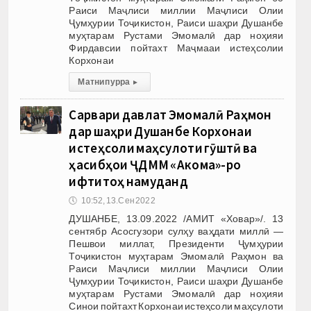
Раиси Маҷлиси миллии Маҷлиси Олии
Ҷумҳурии Тоҷикистон, Раиси шаҳри Душанбе
муҳтарам Рустами Эмомалӣ дар ноҳияи
Фирдавсии пойтахт Маҷмааи истеҳсолии
Корхонаи
Матни пурра
▸
Сарвари давлат Эмомалӣ Раҳмон
дар шаҳри Душанбе Корхонаи
истеҳсоли маҳсулоти гӯштӣ ва
ҳасибҳои ҶДММ «Акома»-ро
ифтитоҳ намуданд
🕔
10:52, 13.Сен 2022
ДУШАНБЕ, 13.09.2022 /АМИТ «Ховар»/. 13
сентябр Асосгузори сулҳу ваҳдати миллӣ —
Пешвои миллат, Президенти Ҷумҳурии
Тоҷикистон муҳтарам Эмомалӣ Раҳмон ва
Раиси Маҷлиси миллии Маҷлиси Олии
Ҷумҳурии Тоҷикистон, Раиси шаҳри Душанбе
муҳтарам Рустами Эмомалӣ дар ноҳияи
Синои пойтахт Корхонаи истеҳсоли маҳсулоти