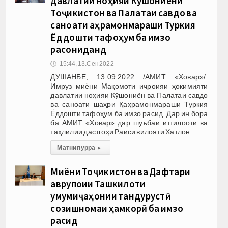
давлатии ноҳияи Кӯшониёни
Тоҷикистон ва Палатаи савдо ва
саноати Қаҳрамонмараши Туркия
Ёддошти тафоҳум ба имзо
расониданд
🕔
15:44, 13.Сен 2022
ДУШАНБЕ, 13.09.2022 /АМИТ «Ховар»/.
Имрӯз миёни Мақомоти иҷроияи ҳокимияти
давлатии ноҳияи Кӯшониён ва Палатаи савдо
ва саноати шаҳри Қаҳрамонмараши Туркия
Ёддошти тафоҳум ба имзо расид. Дар ин бора
ба АМИТ «Ховар» дар шуъбаи иттилоотӣ ва
таҳлилии дастгоҳи Раиси вилояти Хатлон
Матни пурра
▸
Миёни Тоҷикистон ва Дафтари
аврупоии Ташкилоти
умумиҷаҳонии тандурустӣ
созишномаи ҳамкорӣ ба имзо
расид