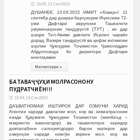
🕔
15:05, 13.Сен 2022
ДУШАНБЕ, 13.09.2022 /АМИТ «Ховар»/. 11
сентябр дар доираи баргузории Иҷлосияи 72-
уми Дафтари аврупоии Ташкилоти
умумиҷаҳонии тандурустӣ (ТУТ) , ки дар
шаҳри Тел-Авиви давлати Исроил ҷараён
дорад, Вазири тандурустӣ ва ҳифзи иҷтимоии
аҳолии Ҷумҳурии Тоҷикистон Ҷамолиддин
Абдуллозода бо директори Дафтари
минтақавии
Матни пурра
▸
БА ТАВАҶҶУҲИ МОЛРАСОНОНУ
ПУДРАТЧИЁН!!!
🕔
15:04, 13.Сен 2022
ДАЪВАТНОМАИ ИШТИРОК ДАР ОЗМУНИ ХАРИД
Агентии хариди давлатии мол, кор ва хизматрасонии
назди Ҳукумати Ҷумҳурии Тоҷикистон (минбаъд –
мақомоти ваколатдор) ва ташкилотҳои харидор
довталабони салоҳиятдорро барои иштирок дар
озмунҳои хариди номгӯи зерини мол, кор ва
хизматрасонӣ, ки дар як давр