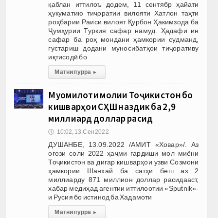
қаблан иттилоъ додем, 11 сентябр ҳайати
ҳукуматию тиҷоратии вилояти Хатлон таҳти
роҳбарии Раиси вилоят Қурбон Ҳакимзода ба
Ҷумҳурии Туркия сафар намуд. Ҳадафи ин
сафар ба роҳ мондани ҳамкории судманд,
густариш додани муносибатҳои тиҷоративу
иқтисодӣ бо
Матни пурра
▸
Муомилоти молии Тоҷикистон бо
кишварҳои СҲШ наздик ба 2,9
миллиард доллар расид
🕔
10:02, 13.Сен 2022
ДУШАНБЕ, 13.09.2022 /АМИТ «Ховар»/. Аз
оғози соли 2022 ҳаҷми гардиши мол миёни
Тоҷикистон ва дигар кишварҳои узви Созмони
ҳамкории Шанхай ба сатҳи беш аз 2
миллиарду 871 миллион доллар расидааст,
хабар медиҳад агентии иттилоотии «Sputnik»-
и Русия бо истинод ба Хадамоти
Матни пурра
▸