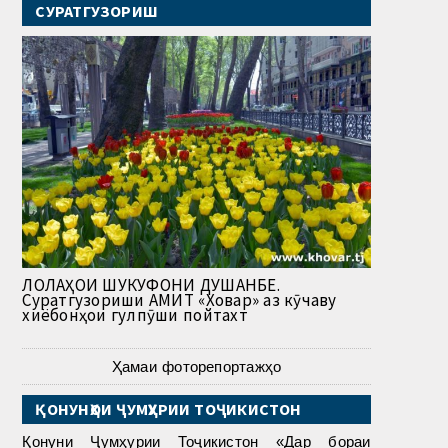
СУРАТГУЗОРИШ
ЛОЛАҲОИ ШУКУФОНИ ДУШАНБЕ.
Суратгузориши АМИТ «Ховар» аз кӯчаву
хиёбонҳои гулпӯши пойтахт
Ҳамаи фоторепортажҳо
ҚОНУНҲОИ ҶУМҲУРИИ ТОҶИКИСТОН
Қонуни Ҷумҳурии Тоҷикистон «Дар бораи