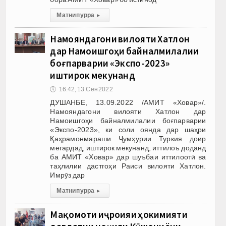
Матни пурра
▸
Намояндагони вилояти Хатлон
дар Намоишгоҳи байналмилалии
боғпарварии «Экспо-2023»
иштирок мекунанд
🕔
16:42, 13.Сен 2022
ДУШАНБЕ, 13.09.2022 /АМИТ «Ховар»/.
Намояндагони вилояти Хатлон дар
Намоишгоҳи байналмилалии боғпарварии
«Экспо-2023», ки соли оянда дар шаҳри
Қаҳрамонмараши Ҷумҳурии Туркия доир
мегардад, иштирок мекунанд, иттилоъ доданд
ба АМИТ «Ховар» дар шуъбаи иттилоотӣ ва
таҳлилии дастгоҳи Раиси вилояти Хатлон.
Имрӯз дар
Матни пурра
▸
Мақомоти иҷроияи ҳокимияти