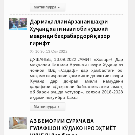
Матни пурра
▸
Дар маҳаллаи Арзанаи шаҳри
Хуҷанд хати нави оби нӯшокӣ
мавриди баҳрабардорӣ қарор
гирифт
🕔
10:30, 13.Сен 2022
ДУШАНБЕ, 13.09.2022 /АМИТ «Ховар»/. Дар
маҳаллаи Чашмаи Арзанаи шаҳри Хуҷанд аз
ҷониби КВД «Садаф» дар ҳамбастагӣ бо
мақомоти иҷроияи ҳокимияти давлатии шаҳри
Хуҷанд дар доираи амалӣ намудани
ҳадафҳои «Даҳсолаи байналмилалии амал,
об барои рушди устувор», солҳои 2018-2028
иқдоми неку ибратбахш
Матни пурра
▸
АЗ БЕМОРИИ СУРХЧА ВА
ГУЛАФШОН КӮДАКОНРО ЭҲТИЁТ