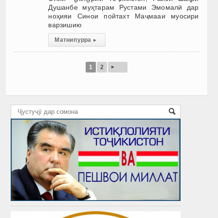
Душанбе муҳтарам Рустами Эмомалӣ дар
ноҳияи Синои пойтахт Маҷмааи муосири
варзишию
Матни пурра
▸
▸
1
2