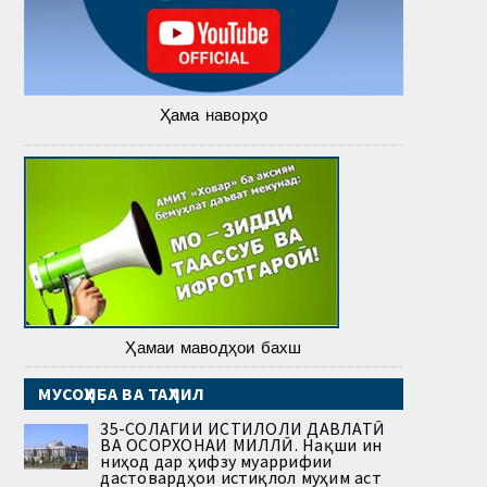
Ҳама наворҳо
Ҳамаи маводҳои бахш
МУСОҲИБА ВА ТАҲЛИЛ
35-СОЛАГИИ ИСТИҚЛОЛИ ДАВЛАТӢ
ВА ОСОРХОНАИ МИЛЛӢ. Нақши ин
ниҳод дар ҳифзу муаррифии
дастовардҳои истиқлол муҳим аст