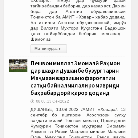
«Ховар»/. Имрӯз дар ҷумҳурӣ ҳавои
тағйирёбандаи бебориш дар назар аст. Дар ин
бора дар Агентии обуҳавошиносии
Тоҷикистон ба АМИТ «Ховар» хабар доданд.
Ба иттилои Агентии обуҳавошиносӣ, имрӯз
дар Вилояти Мухтори Кӯҳистони Бадахшон
ҳаво тағйирёбандаи бебориш мешавад.
Шамол аз
Матни пурра
▸
Пешвои миллат Эмомалӣ Раҳмон
дар шаҳри Душанбе бузургтарин
Маҷмааи варзишию фароғатии
сатҳи байналмилалиро мавриди
баҳрабардорӣ қарор доданд
🕔
08:08, 13.Сен 2022
ДУШАНБЕ, 13.09.2022 /АМИТ «Ховар»/. 13
сентябр бо иштироки Асосгузори сулҳу
ваҳдати миллӣ-Пешвои миллат, Президенти
Ҷумҳурии Тоҷикистон муҳтарам Эмомалӣ
Раҳмон ва Раиси Маҷлиси миллии Маҷлиси
Олии Ҷумҳурии Тоҷикистон, Раиси шаҳри