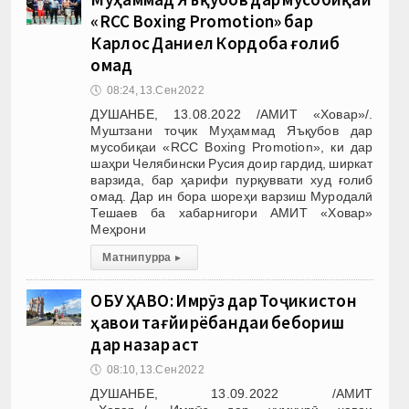
«RCC Boxing Promotion» бар
Карлос Даниел Кордоба ғолиб
омад
🕔
08:24, 13.Сен 2022
ДУШАНБЕ, 13.08.2022 /АМИТ «Ховар»/.
Муштзани тоҷик Муҳаммад Яъқубов дар
мусобиқаи «RCC Boxing Promotion», ки дар
шаҳри Челябински Русия доир гардид, ширкат
варзида, бар ҳарифи пурқуввати худ ғолиб
омад. Дар ин бора шореҳи варзиш Муродалӣ
Тешаев ба хабарнигори АМИТ «Ховар»
Меҳрони
Матни пурра
▸
ОБУ ҲАВО: Имрӯз дар Тоҷикистон
ҳавои тағйирёбандаи бебориш
дар назар аст
🕔
08:10, 13.Сен 2022
ДУШАНБЕ, 13.09.2022 /АМИТ