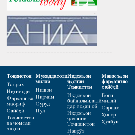
———————————————————-
Тоҷикистон
Муқаддасоти
Иқдомҳои
Мавзеъҳои
миллӣ
ҷаҳонии
фарҳангию
Таърих
Тоҷикистон
сайёҳӣ
Нишон
Иқтисодӣ
Иқдомҳои
Боғи
Парчам
Фарҳанг ва
байналмилалӣ
миллӣ
маориф
Суруд
дар соҳаи об
Саразм
Сайёҳӣ
Пул
Иқдомҳои
Ҳисор
Тоҷикистон
ҷаҳонии
Ҳулбук
ва ҷомеаи
Тоҷикистон
ҷаҳон
Наврӯз