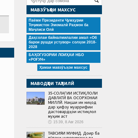
МАВЗӮЪҲОИ МАХСУС
Паёми Президенти Ҷумҳурии
Тоҷикистон Эмомалӣ Раҳмон ба
Маҷлиси Олӣ
Даҳсолаи байналмилалии амал «Об
барои рушди устувор» солҳои 2018-
2028
БАҲОГУЗОРИИ ЛОИҲАИ НБО
«РОҒУН»
Ҳамаи мавзӯъҳои махсус
МАВОДҲОИ ТАҲЛИЛӢ
35-СОЛАГИИ ИСТИҚЛОЛИ
ДАВЛАТӢ ВА ОСОРХОНАИ
МИЛЛӢ. Нақши ин ниҳод
дар ҳифзу муаррифии
дастовардҳои истиқлол
муҳим аст
🕔
15:39, 8.Авг 2026
ТАВСИЯИ МУФИД. Доир ба
пӯпаки ҷуворимакка ва