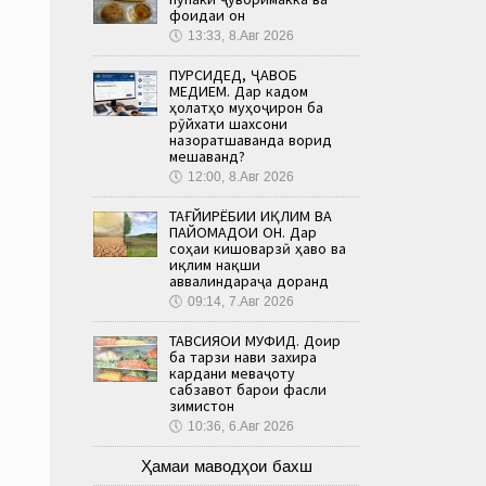
фоидаи он
🕔
13:33, 8.Авг 2026
ПУРСИДЕД, ҶАВОБ
МЕДИҲЕМ. Дар кадом
ҳолатҳо муҳоҷирон ба
рӯйхати шахсони
назоратшаванда ворид
мешаванд?
🕔
12:00, 8.Авг 2026
ТАҒЙИРЁБИИ ИҚЛИМ ВА
ПАЙОМАДҲОИ ОН. Дар
соҳаи кишоварзӣ ҳаво ва
иқлим нақши
аввалиндараҷа доранд
🕔
09:14, 7.Авг 2026
ТАВСИЯҲОИ МУФИД. Доир
ба тарзи нави захира
кардани меваҷоту
сабзавот барои фасли
зимистон
🕔
10:36, 6.Авг 2026
Ҳамаи маводҳои бахш