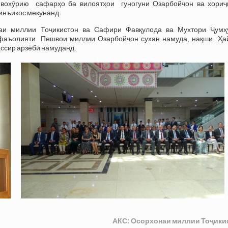
, вохӯрию сафарҳо ба вилоятҳои гуногуни Озарбойҷон ва хориҷ
инъикос мекунанд.
аи миллии Тоҷикистон ва Сафири Фавқулода ва Мухтори Ҷумҳ
а фаъолияти Пешвои миллии Озарбойҷон сухан намуда, нақши Ҳа
ссир арзёбӣ намуданд.
АКС: Осорхонаи миллии Тоҷики