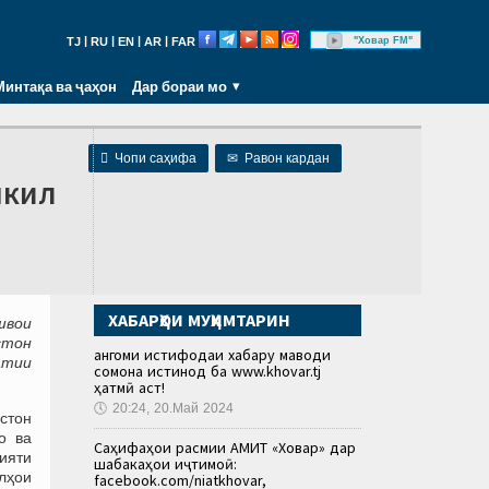
|
|
|
|
"Ховар FM"
TJ
RU
EN
AR
FAR
Минтақа ва ҷаҳон
Дар бораи мо

Чопи саҳифа
✉
Равон кардан
шкил
ХАБАРҲОИ МУҲИМТАРИН
швои
стон
Ҳангоми истифодаи хабару маводи
атии
сомона истинод ба www.khovar.tj
ҳатмӣ аст!
🕔
20:24, 20.Май 2024
стон
о ва
Саҳифаҳои расмии АМИТ «Ховар» дар
ияти
шабакаҳои иҷтимоӣ:
лҳои
facebook.com/niatkhovar,