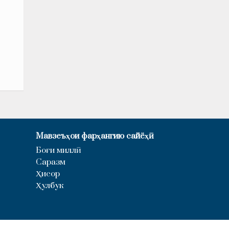
Мавзеъҳои фарҳангию сайёҳӣ
Боғи миллӣ
Саразм
Ҳисор
Ҳулбук