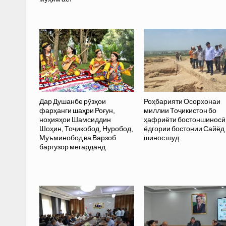
Дар Душанбе рӯзҳои
Роҳбарияти Осорхонаи
фарҳанги шаҳри Роғун,
миллии Тоҷикистон бо
ноҳияҳои Шамсиддин
ҳафриёти бостоншиносӣ
Шоҳин, Тоҷикобод, Нуробод,
ёдгории бостонии Сайёд
Муъминобод ва Варзоб
шинос шуд
баргузор мегарданд