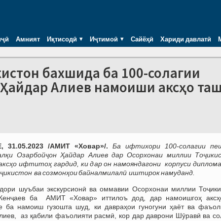
иҷӣ
Амният
Иқтисодӣ
Иҷтимоӣ
Сайёҳӣ
Хариди давлатӣ
кистон бахшида ба 100-солагии
 Ҳайдар Алиев намоиши аксҳо та
 31.05.2023 /АМИТ «Ховар»/.
Ба ифтихори 100-солагии пе
алқи Озарбойҷон Ҳайдар Алиев дар Осорхонаи
миллии Тоҷики
аксҳо ифтитоҳ гардид, ки дар он намояндагони корпуси диплом
ҷикистон ва созмонҳои байналмилалӣ иштирок намуданд.
рдори шуъбаи экскурсионӣ ва оммавии Осорхонаи миллии Тоҷики
Кенҷаев ба АМИТ «Ховар» иттилоъ дод, дар намоишгоҳ аксҳ
е ба намоиш гузошта шуд, ки давраҳои гуногуни ҳаёт ва фаъол
иев, аз қабили фаъолияти расмӣ, кор дар даврони Шӯравӣ ва со