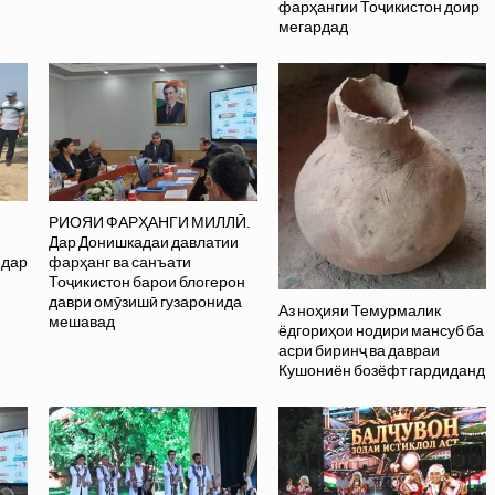
фарҳангии Тоҷикистон доир
мегардад
РИОЯИ ФАРҲАНГИ МИЛЛӢ.
Дар Донишкадаи давлатии
 дар
фарҳанг ва санъати
Тоҷикистон барои блогерон
даври омӯзишӣ гузаронида
Аз ноҳияи Темурмалик
мешавад
ёдгориҳои нодири мансуб ба
асри биринҷ ва давраи
Кушониён бозёфт гардиданд