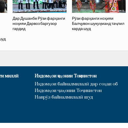
Дар Душанбе Рӯзи фарҳанги
Рӯзи фарҳанги ноҳияи
ноҳияи Дарвоз баргузор
Балҷувон шукуҳманд таҷлил
гардид
карда шуд
шуд
ти миллӣ
Иқдомҳои ҷаҳонии Тоҷикистон
Иқдомҳои байналмилалӣ дар соҳаи об
Иқдомҳои ҷаҳонии Тоҷикистон
Наврӯз байналмилалӣ шуд