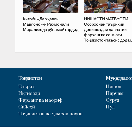
Китоби «Дар ҳавои
НИШАСТИ МАТБУОТӢ.
Мавлоно»-и Раҳмоналӣ
Осорхонаи таърихии
Мирализода рӯнамоӣ гардид
Донишкадаи давлатии
фарҳанг ва санъати
Тоҷикистон таъсис дода 
Тоҷикистон
Муқаддасо
Таърих
Нишон
Иқтисодӣ
Парчам
Фарҳанг ва маориф
Суруд
Сайёҳӣ
Пул
Тоҷикистон ва ҷомеаи ҷаҳон