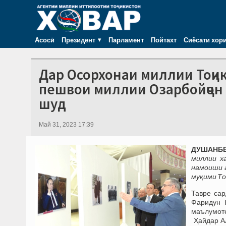
Асосӣ
Президент
Парламент
Пойтахт
Сиёсати хор
Дар Осорхонаи миллии Тоҷи
пешвои миллии Озарбойҷон
шуд
Май 31, 2023 17:39
ДУШАНБЕ,
миллии х
намоиши 
муқими То
Тавре са
Фаридун 
маълумот
Ҳайдар Ал