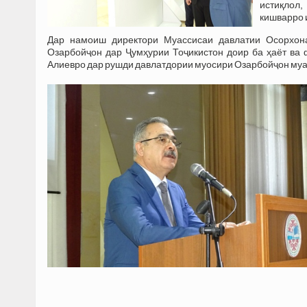
истиқлол
кишварро 
Дар намоиш директори Муассисаи давлатии Осорхон
Озарбойҷон дар Ҷумҳурии Тоҷикистон доир ба ҳаёт в
Алиевро дар рушди давлатдории муосири Озарбойҷон муа