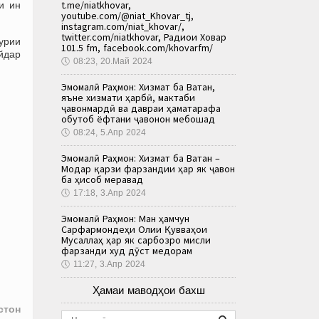
t.me/niatkhovar,
и ин
youtube.com/@niat_Khovar_tj,
instagram.com/niat_khovar/,
twitter.com/niatkhovar, Радиои Ховар
урии
101.5 fm, facebook.com/khovarfm/
йдар
🕔
08:23, 20.Май 2024
Эмомалӣ Раҳмон: Хизмат ба Ватан,
яъне хизмати ҳарбӣ, мактаби
ҷавонмардӣ ва давраи ҳаматарафа
обутоб ёфтани ҷавонон мебошад
🕔
08:24, 5.Апр 2024
Эмомалӣ Раҳмон: Хизмат ба Ватан –
Модар қарзи фарзандии ҳар як ҷавон
ба ҳисоб меравад
🕔
17:18, 3.Апр 2024
Эмомалӣ Раҳмон: Ман ҳамчун
Сарфармондеҳи Олии Қувваҳои
Мусаллаҳ ҳар як сарбозро мисли
фарзанди худ дӯст медорам
🕔
11:27, 3.Апр 2024
Ҳамаи маводҳои бахш
стон