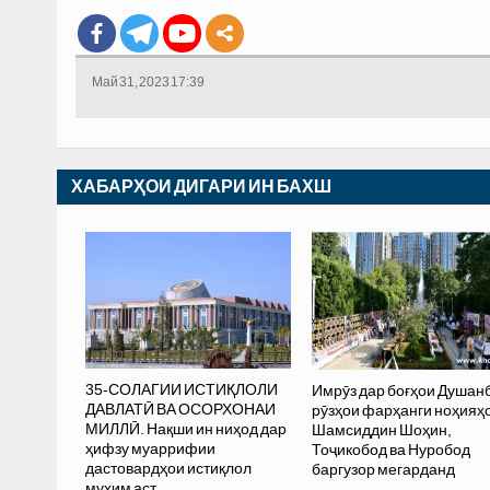
Май 31, 2023 17:39
ХАБАРҲОИ ДИГАРИ ИН БАХШ
35-СОЛАГИИ ИСТИҚЛОЛИ
Имрӯз дар боғҳои Душан
ДАВЛАТӢ ВА ОСОРХОНАИ
рӯзҳои фарҳанги ноҳияҳ
МИЛЛӢ. Нақши ин ниҳод дар
Шамсиддин Шоҳин,
ҳифзу муаррифии
Тоҷикобод ва Нуробод
дастовардҳои истиқлол
баргузор мегарданд
муҳим аст