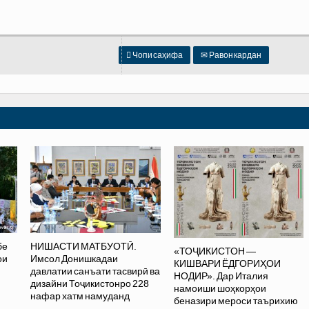

Чопи саҳифа
✉
Равон кардан
бе
НИШАСТИ МАТБУОТӢ.
«ТОҶИКИСТОН —
ои
Имсол Донишкадаи
КИШВАРИ ЁДГОРИҲОИ
давлатии санъати тасвирӣ ва
НОДИР». Дар Италия
дизайни Тоҷикистонро 228
намоиши шоҳкорҳои
нафар хатм намуданд
беназири мероси таърихию