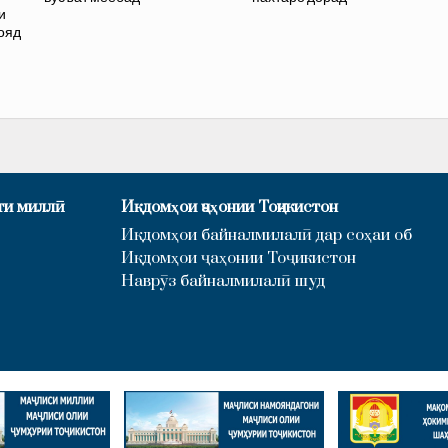
и
ояд
ти миллӣ
Иқдомҳои ҷаҳонии Тоҷикистон
Иқдомҳои байналмилалӣ дар соҳаи об
Иқдомҳои ҷаҳонии Тоҷикистон
Наврӯз байналмилалӣ шуд