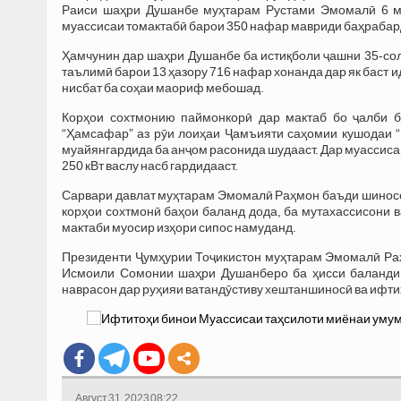
Раиси шаҳри Душанбе муҳтарам Рустами Эмомалӣ 6 му
муассисаи томактабӣ барои 350 нафар мавриди баҳрабар
Ҳамчунин дар шаҳри Душанбе ба истиқболи ҷашни 35-сол
таълимӣ барои 13 ҳазору 716 нафар хонанда дар як баст 
нисбат ба соҳаи маориф мебошад.
Корҳои сохтмонию паймонкорӣ дар мактаб бо ҷалби 
“Ҳамсафар” аз рӯи лоиҳаи Ҷамъияти саҳомии кушодаи 
муайянгардида ба анҷом расонида шудааст. Дар муассиса 
250 кВт васлу насб гардидааст.
Сарвари давлат муҳтарам Эмомалӣ Раҳмон баъди шиносо
корҳои сохтмонӣ баҳои баланд дода, ба мутахассисони в
мактаби муосир изҳори сипос намуданд.
Президенти Ҷумҳурии Тоҷикистон муҳтарам Эмомалӣ Ра
Исмоили Сомонии шаҳри Душанберо ба ҳисси баланди 
наврасон дар руҳияи ватандӯстиву хештаншиносӣ ва ифти
Август 31, 2023 08:22