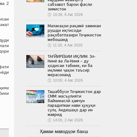
ва 2
сабзавот барои фасли
зимистон
🕔
10:36, 6.Авг 2026
исаи
лакат
Малакаҳои рақамӣ заминаи
рушди иқтисоди
рақобатпазири Тоҷикистон
мебошанд
дуди
лати
🕔
11:30, 4.Авг 2026
идори
ТАҒЙИРЁБИИ ИҚЛИМ. Эл-
Нинё ва Ла-Ниня – ду
ҳодисаи табиие, ки ба
фати
иқлими ҷаҳон таъсир
унёди
мерасонанд
🕔
10:00, 4.Авг 2026
ҳияи
Ташаббуси Тоҷикистон дар
бияи
СММ: масъулияти
байнинаслӣ ҳамчун
парадигмаи нави ҳуқуқи
сулҳ. Андешаҳо дар ин
маврид
🕔
14:00, 2.Авг 2026
Ҳамаи маводҳои бахш