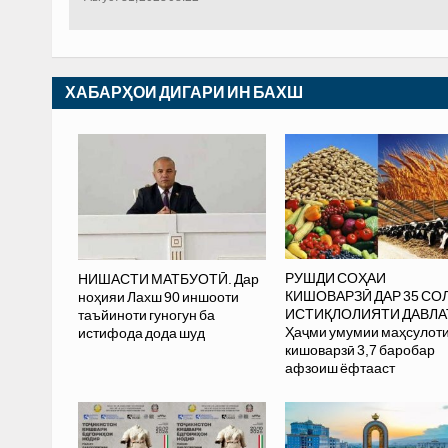
ХАБАРҲОИ ДИГАРИ ИН БАХШ
РУШДИ СОҲАИ
НИШАСТИ МАТБУОТӢ. Дар
КИШОВАРЗӢ ДАР 35 СО
ноҳияи Лахш 90 иншооти
ИСТИҚЛОЛИЯТИ ДАВЛА
таъйиноти гуногун ба
Ҳаҷми умумии маҳсулот
истифода дода шуд
кишоварзӣ 3,7 баробар
афзоиш ёфтааст