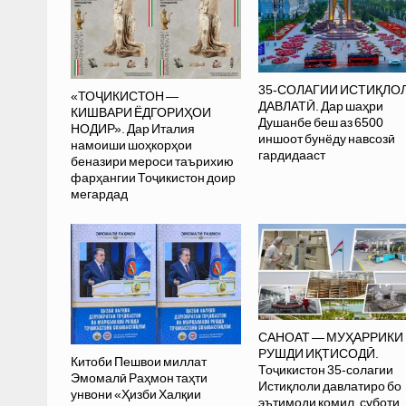
35-СОЛАГИИ ИСТИҚЛО
«ТОҶИКИСТОН —
ДАВЛАТӢ. Дар шаҳри
КИШВАРИ ЁДГОРИҲОИ
Душанбе беш аз 6500
НОДИР». Дар Италия
иншоот бунёду навсозӣ
намоиши шоҳкорҳои
гардидааст
беназири мероси таърихию
фарҳангии Тоҷикистон доир
мегардад
САНОАТ — МУҲАРРИКИ
РУШДИ ИҚТИСОДӢ.
Китоби Пешвои миллат
Тоҷикистон 35-солагии
Эмомалӣ Раҳмон таҳти
Истиқлоли давлатиро бо
унвони «Ҳизби Халқии
эътимоди комил, суботи