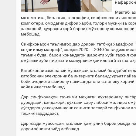
нафар хон
Мактаб аз
математика, биология, география, синфхонаҳои лингафо
компютерӣ, омодагии дифои ҳарбӣ, толори мусиқӣ ва хор
электронӣ, ҳуҷраҳои корӣ барои омӯзгорону кормандони 
мебошад.
Синфхонаҳои таълимгоҳ дар доираи татбиқи ҳадафҳои “
соҳаи илму маориф”, солҳои 2020 — 2040 бо таҷҳизоти за
таъмин буда, барои хонандагон шароити хуби таҳсил ф
омӯзиши хуби таҷҳизоти мазкур қисмҳои иловагӣ ва тахтаҳ
Китобхонаи замонавии муассисаи таълимӣ бо адабиёти да
китобхонаи электронии ба интернети баландсуръат пайвас
бойи эҷодиёти шоирону нависандагони ватаниву хориҷӣ
ҷойи нишаст мебошад.
Дар синфхонаҳои таълими меҳнати духтаронаву писаро
дуредгарӣ, кандакорӣ, дӯхтани сару либоси миллиро ом
дӯстдорону алоқамандони санъати тасвирӣ синфхонаи ало
ташкил гардидааст.
Дар назди муассисаи таълимӣ ҳамчунин барои омода на
дорои аëнияти зиëд мебошад.