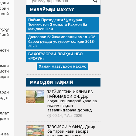
дони
ории
МАВЗӮЪҲОИ МАХСУС
онавӣ
Паёми Президенти Ҷумҳурии
Тоҷикистон Эмомалӣ Раҳмон ба
укуҳу
Маҷлиси Олӣ
шбинӣ
Даҳсолаи байналмилалии амал «Об
барои рушди устувор» солҳои 2018-
2028
оноти
БАҲОГУЗОРИИ ЛОИҲАИ НБО
«РОҒУН»
омаи
Ҳамаи мавзӯъҳои махсус
моти
иҳаи
МАВОДҲОИ ТАҲЛИЛӢ
ТАҒЙИРЁБИИ ИҚЛИМ ВА
гарди
ПАЙОМАДҲОИ ОН. Дар
одат
соҳаи кишоварзӣ ҳаво ва
иқлим нақши
аввалиндараҷа доранд
ллат
🕔
09:14, 7.Авг 2026
доми
ТАВСИЯҲОИ МУФИД. Доир
ба тарзи нави захира
н ва
кардани меваҷоту