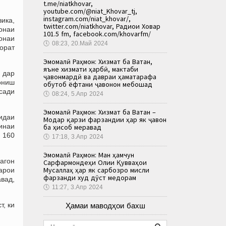
t.me/niatkhovar,
youtube.com/@niat_Khovar_tj,
instagram.com/niat_khovar/,
ика,
twitter.com/niatkhovar, Радиои Ховар
онаи
101.5 fm, facebook.com/khovarfm/
хонаи
🕔
08:23, 20.Май 2024
борат
Эмомалӣ Раҳмон: Хизмат ба Ватан,
яъне хизмати ҳарбӣ, мактаби
 дар
ҷавонмардӣ ва давраи ҳаматарафа
хониш
обутоб ёфтани ҷавонон мебошад
сади
🕔
08:24, 5.Апр 2024
Эмомалӣ Раҳмон: Хизмат ба Ватан –
ҳидаи
Модар қарзи фарзандии ҳар як ҷавон
зинаи
ба ҳисоб меравад
 160
🕔
17:18, 3.Апр 2024
Эмомалӣ Раҳмон: Ман ҳамчун
агон
Сарфармондеҳи Олии Қувваҳои
Мусаллаҳ ҳар як сарбозро мисли
Барои
фарзанди худ дӯст медорам
авад,
🕔
11:27, 3.Апр 2024
, ки
Ҳамаи маводҳои бахш