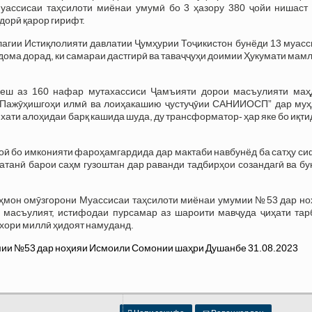
ассисаи таҳсилоти миёнаи умумӣ бо 3 ҳазору 380 ҷойи нишаст 
дорӣ қарор гирифт.
агии Истиқлолияти давлатии Ҷумҳурии Тоҷикистон бунёди 13 муасс
идома дорад, ки самараи дастгирӣ ва таваҷҷуҳи доимии Ҳукумати мам
беш аз 160 нафар мутахассиси Ҷамъияти дорои масъулияти маҳ
“Пажӯҳишгоҳи илмӣ ва лоиҳакашию ҷустуҷӯии САНИИОСП” дар муҳ
хати алоҳидаи барқ кашида шуда, ду трансформатор- ҳар яке бо иқт
ӣ бо имконияти фароҳамгардида дар мактаби навбунёд ба сатҳу си
атанӣ барои саҳм гузоштан дар раванди тадбирҳои созандагӣ ва б
ҳмон омӯзгорони Муассисаи таҳсилоти миёнаи умумии №53 дар но
масъулият, истифодаи пурсамар аз шароити мавҷуда ҷиҳати тар
хори миллӣ ҳидоят намуданд.