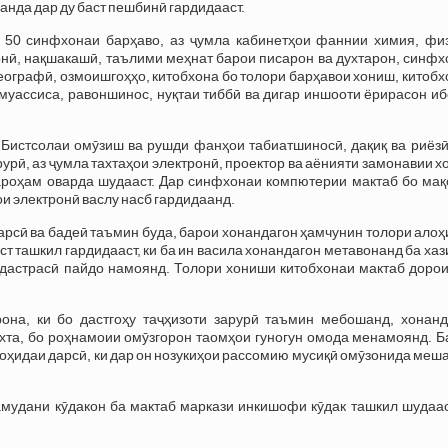
анда дар ду баст пешбинӣ гардидааст.
 50 синфхонаи барҳаво, аз ҷумла кабинетҳои фаннии химия, физ
нӣ, нақшакашӣ, таълими меҳнат барои писарон ва духтарон, синфх
еографӣ, озмоишгоҳҳо, китобхона бо толори барҳавои хониш, китоб
муассиса, равоншинос, нуқтаи тиббӣ ва дигар иншооти ёрирасон и
Бистсолаи омӯзиш ва рушди фанҳои табиатшиносӣ, дақиқ ва риёзӣ
рурӣ, аз ҷумла тахтаҳои электронӣ, проектор ва аёнияти замонавии 
ароҳам оварда шудааст. Дар синфхонаи компютерии мактаб бо мақ
ои электронӣ васлу насб гардидаанд.
рсӣ ва бадеӣ таъмин буда, барои хонандагон ҳамчунин толори ало
т ташкил гардидааст, ки ба ин васила хонандагон метавонанд ба ха
 дастрасӣ пайдо намоянд. Толори хониши китобхонаи мактаб дорои
на, ки бо дастгоҳу таҷҳизоти зарурӣ таъмин мебошанд, хонанд
ӯхта, бо роҳнамоии омӯзгорон таомҳои гуногун омода менамоянд. 
ҳидаи дарсӣ, ки дар он нозукиҳои рассомию мусиқӣ омӯзонида меш
мудани кӯдакон ба мактаб маркази инкишофи кӯдак ташкил шудааст