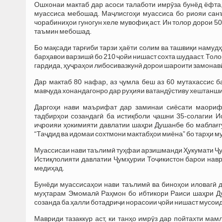
Ошхонаи мактаб дар асоси талаботи имрӯза бунёд ёфта,
муассиса мебошад. Маҷлисгоҳи муассиса бо риояи сан
чорабиниҳои гуногун хеле мувофиқ аст. Ин толор дорои 50
таъмин мебошад.
Бо мақсади тарғиби тарзи ҳаёти солим ва ташвиқи намудҳ
барҳавои варзишӣ бо 210 ҷойи нишаст сохта шудааст. Тол
гардида, ҳуҷраҳои либосивазкунӣ дорои шароити замона
Дар мактаб 80 нафар, аз ҷумла беш аз 60 мутахассис б
мавҷуда хонандагонро дар руҳияи ватандӯстиву хештанш
Даргоҳи нави маърифат дар заминаи сиёсати маори
тадбирҳои созандагӣ ба истиқболи ҷашни 35-солагии 
иҷроияи ҳокимияти давлатии шаҳри Душанбе бо маблағгу
“Таҷдид ва идомаи сохтмони мактабҳои миёна” бо тарҳи м
Муассисаи нави таълимӣ туҳфаи арзишманди Ҳукумати Ҷу
Истиқлолияти давлатии Ҷумҳурии Тоҷикистон барои нав
медиҳад.
Бунёди муассисаҳои нави таълимӣ ва биноҳои иловагӣ 
муҳтарам Эмомалӣ Раҳмон бо ибтикори Раиси шаҳри Д
созанда ба ҳалли ботадриҷи норасоии ҷойи нишаст мусоид
Мавриди тазаккур аст, ки танҳо имрӯз дар пойтахти м