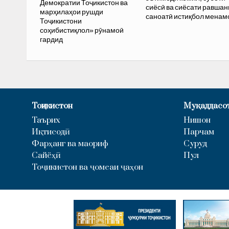
Демократии Тоҷикистон ва
сиёсӣ ва сиёсати равшан
марҳилаҳои рушди
саноатӣ истиқбол менам
Тоҷикистони
соҳибистиқлол» рӯнамоӣ
гардид
Тоҷикистон
Муқаддасо
Таърих
Нишон
Иқтисодӣ
Парчам
Фарҳанг ва маориф
Суруд
Сайёҳӣ
Пул
Тоҷикистон ва ҷомеаи ҷаҳон