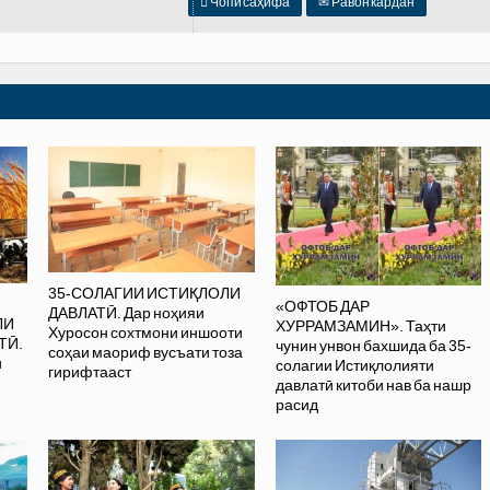

Чопи саҳифа
✉
Равон кардан
35-СОЛАГИИ ИСТИҚЛОЛИ
«ОФТОБ ДАР
ДАВЛАТӢ. Дар ноҳияи
ЛИ
ХУРРАМЗАМИН». Таҳти
Хуросон сохтмони иншооти
ТӢ.
чунин унвон бахшида ба 35-
соҳаи маориф вусъати тоза
и
солагии Истиқлолияти
гирифтааст
давлатӣ китоби нав ба нашр
расид