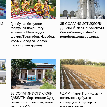
ЛИ
Дар Душанбе рӯзҳои
35-СОЛАГИИ ИСТИҚЛОЛИ
фарҳанги шаҳри Роғун,
ДАВЛАТӢ. Дар Панҷакент 40
ноҳияҳои Шамсиддин
бинои баландошёна ба
Шоҳин, Тоҷикобод, Нуробод,
истифода дода мешавад
Муъминобод ва Варзоб
баргузор мегарданд
35-СОЛАГИИ ИСТИҚЛОЛИ
ҶДММ «Ганҷи Панҷ» дар як
ДАВЛАТӢ. Дар вилояти Суғд
сол имкони қабул ва
сохтмони иншооти иҷтимоӣ
коркарди то 20 ҳазор тонна
вусъат меёбад
пахтаро дорад