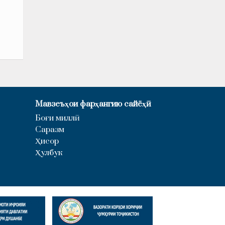
Мавзеъҳои фарҳангию сайёҳӣ
Боғи миллӣ
Саразм
Ҳисор
Ҳулбук