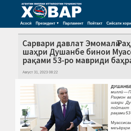
Асосӣ
Президент
Парламент
Пойтахт
Сиёсати хор
Сарвари давлат Эмомалӣ Ра
шаҳри Душанбе бинои Муас
рақами 53-ро мавриди баҳр
Август 31, 2023 08:22
ДУШАНБЕ,
миллӣ — 
Раҳмон в
шаҳри Ду
пойтахт 
рақами 53
Муассисаи
меъёрҳои 