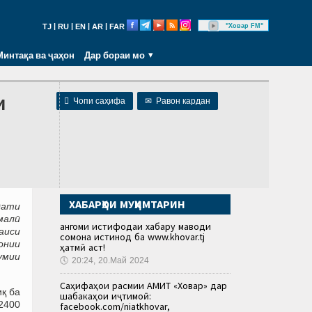
|
|
|
|
"Ховар FM"
TJ
RU
EN
AR
FAR
Минтақа ва ҷаҳон
Дар бораи мо
и

Чопи саҳифа
✉
Равон кардан
ХАБАРҲОИ МУҲИМТАРИН
дати
малӣ
Ҳангоми истифодаи хабару маводи
аиси
сомона истинод ба www.khovar.tj
онии
ҳатмӣ аст!
умии
🕔
20:24, 20.Май 2024
Саҳифаҳои расмии АМИТ «Ховар» дар
иқ ба
шабакаҳои иҷтимоӣ:
2400
facebook.com/niatkhovar,