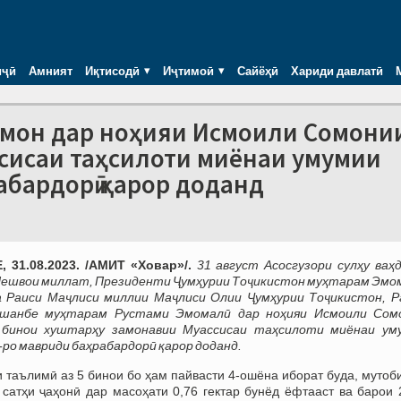
иҷӣ
Амният
Иқтисодӣ
Иҷтимоӣ
Сайёҳӣ
Хариди давлатӣ
ҳмон дар ноҳияи Исмоили Сомони
сисаи таҳсилоти миёнаи умумии
абардорӣ қарор доданд
 31.08.2023. /АМИТ «Ховар»/.
31 август Асосгузори сулҳу ваҳ
Пешвои миллат, Президенти Ҷумҳурии Тоҷикистон муҳтарам Эмо
а Раиси Маҷлиси миллии Маҷлиси Олии Ҷумҳурии Тоҷикистон, Р
шанбе муҳтарам Рустами Эмомалӣ дар ноҳияи Исмоили Сом
бинои хуштарҳу замонавии Муассисаи таҳсилоти миёнаи ум
-ро мавриди баҳрабардорӣ қарор доданд.
 таълимӣ аз 5 бинои бо ҳам пайвасти 4-ошёна иборат буда, мутоб
сатҳи ҷаҳонӣ дар масоҳати 0,76 гектар бунёд ёфтааст ва барои 