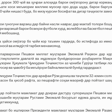
 дорои 300 ҷой ва ҳуҷраи алоҳида барои омӯзгорону дигар корман
ъати хоси меъмории миллию муосир оро дода шуда, барои баргуз
0 ҷойи нишаст буда, бо мизу курсии босифат ва дигар таҷҳизоти зам
ои гуногуни варзиш дар байни насли наврас дар мактаб толори бош
ори варзишӣ барои бозиҳои футболи хурд, волейбол ва баскетбол пе
вӣ мебошанд.
а ҳайси омӯзгор бо ҷойи кор таъмин гардида, бо истифода аз имк
иносӣ ва илмдӯстӣ тарбия менамоянд.
фпарваронаи Пешвои миллат муҳтарам Эмомалӣ Раҳмон дар ид
Истиқлолияти давлатӣ ва иқдомҳои бунёдкоронаи роҳбарияти Мақо
зории Ҳукумати Ҷумҳурии Тоҷикистон аз ҷониби Гурӯҳи татбиқи ло
уосир ва ҷавобгӯ ба меъёрҳои байналмилалӣ бунёд гардидааст.
мҳурии Тоҷикистон дар арафаи Рӯзи дониш ва таҷлили 32-юмин сол
расон ба ҳисоб рафта, аз пешрафти соҳаи маориф дар пойтахт шаҳ
дар пойтахти мамлакат дар доираи дастуру супоришҳои Пешвои ми
ушанбе муҳтарам Рустами Эмомалӣ босуръат идома дошта, ин иқ
ат мекунад.
амлакат бо иштироки Президенти мамлакат муҳтарам Эмомалӣ Раҳмо