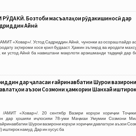
 РӮДАКӢ. Бозтоби масъалаҳои рӯдакишиносӣ дар
адриддин Айнӣ
АМИТ «Ховар»/. Устод Садриддин Айнӣ, чунонки аз осораш пайдо ас
родату эҳтироми хосе қоил будааст. Ҳамин эътиқод ва иродати махс
 ки устод Айнӣ ба навиштани мақолоти арзишманди тадқиқӣ дар б
иддин дар ҷаласаи ғайринавбатии Шурои вазирон
давлатҳои аъзои Созмони ҳамкории Шанхай иштиро
 /АМИТ «Ховар»/. 20 сентябр Вазири корҳои хориҷии Тоҷики
ин дар ҳошияи иҷлосияи 78-уми Маҷмаи Умумии Созмони Ми
ғайринавбатии Шурои вазирони корҳои хориҷии давлатҳои аъзои Со
 иштирок намуд. Дар ин хусус ба