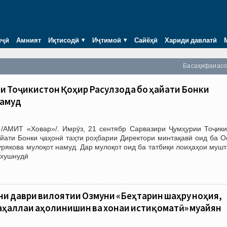
иҷӣ
Амният
Иқтисодӣ
Иҷтимоӣ
Сайёҳӣ
Хариди давлатӣ
Ба саҳифаи ас
ии Тоҷикистон Қоҳир Расулзода бо ҳайати Бонки
намуд
/АМИТ «Ховар»/. Имрӯз, 21 сентябр Сарвазири Ҷумҳурии Тоҷики
айати Бонки ҷаҳонӣ таҳти роҳбарии Директори минтақавӣ оид ба О
рякова мулоқот намуд. Дар мулоқот оид ба татбиқи лоиҳаҳои мушт
 хушнудӣ
ни даври вилоятии Озмуни «Беҳтарин шаҳру ноҳия,
аҳаллаи аҳолинишин ва хонаи истиқоматӣ» муайян