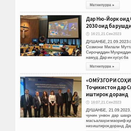
Матни пурра
▸
Дар Ню-Йорк оид 
2030 оид ба рушд
🕔
16:21, 21.Сен 2023
ДУШАНБЕ, 21.09.2023 /
Созмони Милали Мутта
Сироҷиддин Муҳриддин 
намуд. Дар ин хусус ба
Матни пурра
▸
«ОМӮЗГОРИ СОҲИ
Тоҷикистон дар 
иштирок доранд
🕔
16:07, 21.Сен 2023
ДУШАНБЕ, 21.09.2023.
чунин унвон дар шаҳр
масъалаҳои маориф идо
низ иштирок доранд. Да