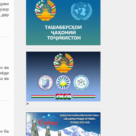
ҳуми
узор
, дар
н ва
иёди
ш ва
>
н ба