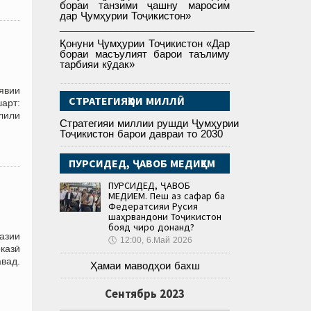
бораи танзими ҷашну маросим
дар Ҷумҳурии Тоҷикистон»
___________________________________
Қонуни Ҷумҳурии Тоҷикистон «Дар
бораи масъулият барои таълиму
тарбияи кӯдак»
явии
СТРАТЕГИЯҲОИ МИЛЛӢ
арт:
лили
Стратегияи миллии рушди Ҷумҳурии
Тоҷикистон барои давраи то 2030
ПУРСИДЕД, ҶАВОБ МЕДИҲЕМ
ПУРСИДЕД, ҶАВОБ
МЕДИҲЕМ. Пеш аз сафар ба
Федератсияи Русия
шаҳрвандони Тоҷикистон
бояд чиро донанд?
азии
🕔
12:00, 6.Май 2026
казӣ
вад.
Ҳамаи маводҳои бахш
Сентябрь 2023