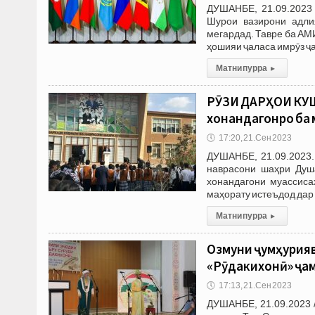
ДУШАНБЕ, 21.09.2023 
Шурои вазирони адли
мегардад. Тавре ба АМ
ҳошияи ҷаласа имрӯз ҷ
Матни пурра
▸
РӮЗИ ДАРҲОИ КУШ
хонандагонро ба 
🕔
17:20, 21.Сен 2023
ДУШАНБЕ, 21.09.2023.
наврасони шаҳри Душа
хонандагони муассиса
маҳорату истеъдод да
Матни пурра
▸
Озмуни ҷумҳурия
«Рӯдакихонӣ» ҷа
🕔
17:13, 21.Сен 2023
ДУШАНБЕ, 21.09.2023 