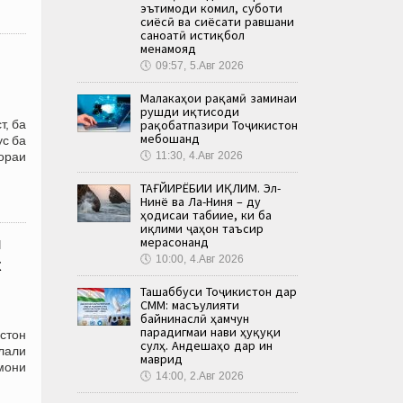
эътимоди комил, суботи
сиёсӣ ва сиёсати равшани
саноатӣ истиқбол
менамояд
🕔
09:57, 5.Авг 2026
Малакаҳои рақамӣ заминаи
рушди иқтисоди
рақобатпазири Тоҷикистон
т, ба
мебошанд
ус ба
🕔
11:30, 4.Авг 2026
ораи
ТАҒЙИРЁБИИ ИҚЛИМ. Эл-
Нинё ва Ла-Ниня – ду
ҳодисаи табиие, ки ба
иқлими ҷаҳон таъсир
и
мерасонанд
🕔
10:00, 4.Авг 2026
к
Ташаббуси Тоҷикистон дар
СММ: масъулияти
байнинаслӣ ҳамчун
парадигмаи нави ҳуқуқи
стон
сулҳ. Андешаҳо дар ин
лали
маврид
змони
🕔
14:00, 2.Авг 2026