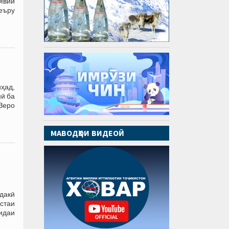
явии
еъру
ҳад,
нӣ ба
Зеро
МАВОДҲОИ ВИДЕОӢ
ӯдакӣ
астаи
идаи