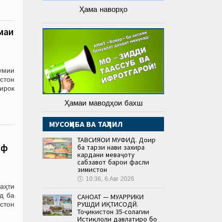
Ҳама наворҳо
маи
умии
стон
ирок
Ҳамаи маводҳои бахш
МУСОҲИБА ВА ТАҲЛИЛ
ТАВСИЯҲОИ МУФИД. Доир
иф
ба тарзи нави захира
кардани меваҷоту
сабзавот барои фасли
зимистон
🕔
10:36, 6.Авг 2026
аҳти
д ба
САНОАТ — МУҲАРРИКИ
РУШДИ ИҚТИСОДӢ.
стон
Тоҷикистон 35-солагии
Истиқлоли давлатиро бо