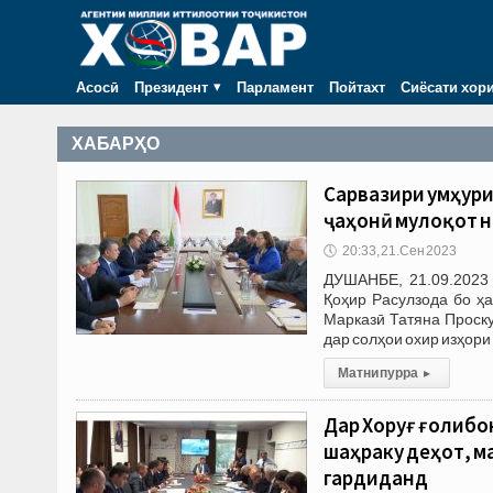
Асосӣ
Президент
Парламент
Пойтахт
Сиёсати хор
ХАБАРҲО
Сарвазири Ҷумҳур
ҷаҳонӣ мулоқот 
🕔
20:33, 21.Сен 2023
ДУШАНБЕ, 21.09.2023 
Қоҳир Расулзода бо ҳ
Марказӣ Татяна Проску
дар солҳои охир изҳори
Матни пурра
▸
Дар Хоруғ ғолибо
шаҳраку деҳот, м
гардиданд