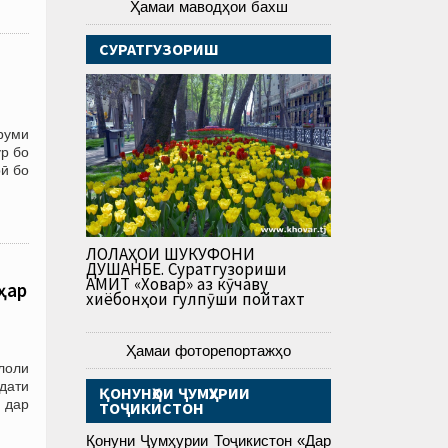
Ҳамаи маводҳои бахш
СУРАТГУЗОРИШ
руми
р бо
ӣ бо
ЛОЛАҲОИ ШУКУФОНИ
ДУШАНБЕ. Суратгузориши
АМИТ «Ховар» аз кӯчаву
ҳар
хиёбонҳои гулпӯши пойтахт
Ҳамаи фоторепортажҳо
қлоли
дати
ҚОНУНҲОИ ҶУМҲУРИИ
 дар
ТОҶИКИСТОН
Қонуни Ҷумҳурии Тоҷикистон «Дар