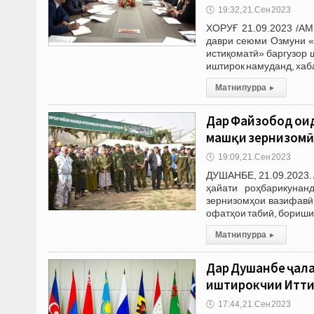
🕔
19:32, 21.Сен 2023
ХОРУҒ 21.09.2023 /АМ
даври сеюми Озмуни «
истиқоматӣ» баргузор 
иштирок намуданд, хаб
Матни пурра
▸
Дар Файзобод ои
машқи зернизомӣ
🕔
19:09, 21.Сен 2023
ДУШАНБЕ, 21.09.2023. 
ҳайати роҳбарикунан
зернизомҳои вазифавӣ 
офатҳои табиӣ, бориши
Матни пурра
▸
Дар Душанбе ҷал
иштирокчии Итти
🕔
17:44, 21.Сен 2023