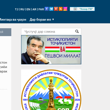
|
|
|
|
"Ховар FM"
TJ
RU
EN
AR
FAR
Минтақа ва ҷаҳон
Дар бораи мо
осӣ
стон
сиёи
арак