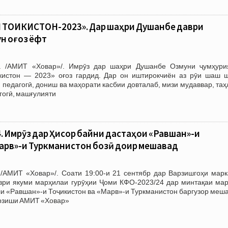
ТОҶИКИСТОН-2023». Дар шаҳри Душанбе даври
н оғоз ёфт
. /АМИТ «Ховар»/. Имрӯз дар шаҳри Душанбе Озмуни ҷумҳури
истон — 2023» оғоз гардид. Дар он иштирокчиён аз рӯи шаш ш
едагогӣ, дониш ва маҳорати касбии довталаб, мизи мудаввар, таҳ
гогӣ, машғулияти
. Имрӯз дар Ҳисор байни дастаҳои «Равшан»-и
арв»-и Туркманистон бозӣ доир мешавад
/АМИТ «Ховар»/. Соати 19:00-и 21 сентябр дар Варзишгоҳи марк
ври якуми марҳилаи гурӯҳии Ҷоми КФО-2023/24 дар минтақаи мар
и «Равшан»-и Тоҷикистон ва «Марв»-и Туркманистон баргузор меша
арзиши АМИТ «Ховар»