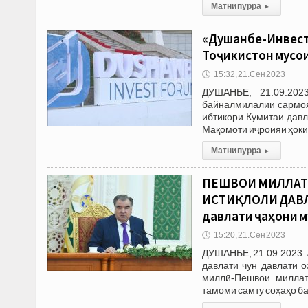
Матни пурра
▸
«Душанбе-Инвест 
Тоҷикистон мусо
🕔
15:32, 21.Сен 2023
ДУШАНБЕ, 21.09.202
байналмилалии сармоя
ибтикори Кумитаи давл
Мақомоти иҷроияи ҳоки
Матни пурра
▸
ПЕШВОИ МИЛЛАТ 
ИСТИҚЛОЛИ ДАВЛА
давлати ҷаҳони м
🕔
15:20, 21.Сен 2023
ДУШАНБЕ, 21.09.2023. 
давлатӣ чун давлати о
миллӣ-Пешвои миллат
тамоми самту соҳаҳо ба