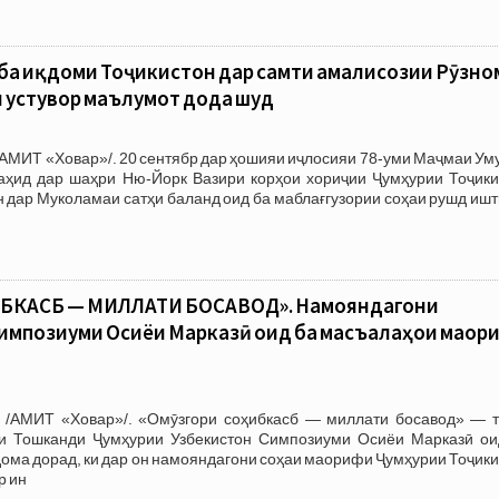
ба иқдоми Тоҷикистон дар самти амалисозии Рӯзно
и устувор маълумот дода шуд
АМИТ «Ховар»/. 20 сентябр дар ҳошияи иҷлосияи 78-уми Маҷмаи Ум
ҳид дар шаҳри Ню-Йорк Вазири корҳои хориҷии Ҷумҳурии Тоҷики
дар Муколамаи сатҳи баланд оид ба маблағгузории соҳаи рушд ишт
БКАСБ — МИЛЛАТИ БОСАВОД». Намояндагони
Симпозиуми Осиёи Марказӣ оид ба масъалаҳои маор
 /АМИТ «Ховар»/. «Омӯзгори соҳибкасб — миллати босавод» — т
и Тошканди Ҷумҳурии Узбекистон Симпозиуми Осиёи Марказӣ ои
ма дорад, ки дар он намояндагони соҳаи маорифи Ҷумҳурии Тоҷики
р ин