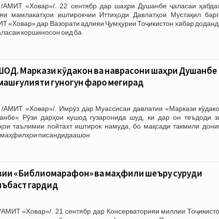
/АМИТ «Ховар»/. 22 сентябр дар шаҳри Душанбе ҷаласаи ҳабда
яи мамлакатҳои иштирокчии Иттиҳоди Давлатҳои Мустақил барг
ИТ «Ховар» дар Вазорати адлияи Ҷумҳурии Тоҷикистон хабар доданд
аласаи коршиносон оид ба
ОД. Маркази кӯдакон ва наврасони шаҳри Душанбе
машғулияти гуногун фаро мегирад
 /АМИТ «Ховар»/. Имрӯз дар Муассисаи давлатии «Маркази кӯдако
нбе» Рӯзи дарҳои кушод гузаронида шуд, ки дар он теъдоди з
ҳои таълимии пойтахт иштирок намуда, бо мақсади такмили дони
р маҳфилҳои писандидаашон
вии «Библиомарафон» ва маҳфили шеъру суруди
мъбаст гардид
/АМИТ «Ховар»/. 21 сентябр дар Консерваторияи миллии Тоҷикисто