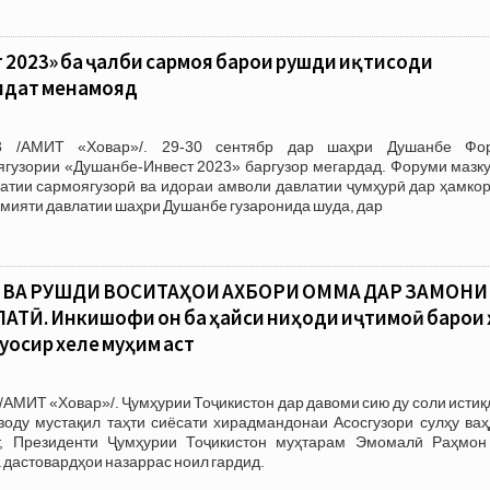
2023» ба ҷалби сармоя барои рушди иқтисоди
идат менамояд
3 /АМИТ «Ховар»/. 29-30 сентябр дар шаҳри Душанбе Фо
гузории​ «Душанбе-Инвест 2023» баргузор мегардад. Форуми мазку
атии сармоягузорӣ ва идораи амволи давлатии ҷумҳурӣ дар ҳамкор
мияти давлатии шаҳри Душанбе гузаронида шуда, дар
ВА РУШДИ ВОСИТАҲОИ АХБОРИ ОММА ДАР ЗАМОНИ
ТӢ. Инкишофи он ба ҳайси ниҳоди иҷтимоӣ барои 
уосир хеле муҳим аст
/АМИТ «Ховар»/. Ҷумҳурии Тоҷикистон дар давоми сию ду соли исти
зоду мустақил таҳти сиёсати хирадмандонаи Асосгузори сулҳу ваҳ
, Президенти Ҷумҳурии Тоҷикистон муҳтарам Эмомалӣ Раҳмон
 дастовардҳои назаррас ноил гардид.