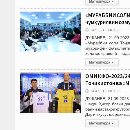
Матни пурра
▸
«МУРАББИИ СОЛИ 
ҷумҳуриявии озму
🕔
14:51, 21.Сен 2023
ДУШАНБЕ, 21.09.2023
«Мураббии соли Тоҷик
муаррифии фаъолияти п
ҳолатҳои равонӣ – педа
Матни пурра
▸
ҶОМИ КФО-2023/24
Тоҷикистон ва «М
🕔
14:47, 21.Сен 2023
ДУШАНБЕ, 21.09.2023 
шаҳри Ҳисор бозии да
байни дастаҳои футбол
Дар ин хусус шореҳи в
Матни пурра
▸