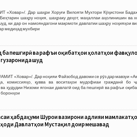
ИТ «Ховар»/. Дар шаҳри Хоруғи Вилояти Мухтори Кӯҳистони Бада
Беҳтарин шаҳру ноҳия, шаҳраку деҳот, маҳаллаи аҳолинишин ва х
шуд, ки дар он намояндагони мақомоти давлатии шаҳру ноҳияҳои в
ар медиҳад мухбири
д ба пешгирӣ ва рафъи оқибатҳои ҳолатҳои фавқул
 гузаронида шуд
/АМИТ «Ховар»/. Дар ноҳияи Файзобод давоми се рӯз дар мавзуи «
да, комиссияҳо, қувва ва воситаҳои мудофиаи гражданӣ бо ҷ
ва ҳудудии Низоми ягонаи давлатӣ оид ба пешгирӣ ва рафъи оқиба
 боронҳои
асаи ҳабдаҳуми Шурои вазирони адлияи мамлакатҳ
ҳоди Давлатҳои Мустақил доир мешавад