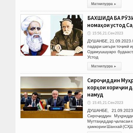
Матни пурра
▸
БАХШИДА БА РӮЗИ
номаҳои устод С
🕔
15:56, 21.Сен 2023
ДУШАНБЕ, 21.09.2023 /
падари шеъри тоҷикӣ и
Одамушшуаро будааст,
Устод
Матни пурра
▸
Сироҷиддин Муҳр
корҳои хориҷии 
намуд
🕔
15:45, 21.Сен 2023
ДУШАНБЕ, 21.09.2023
Сироҷиддин Муҳридд
Муттаҳид дар ҷаласаи 
ҳамкории Шанхай (СҲШ)