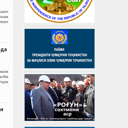
хшон
онаи
илоят
ода
Амали
алби
тҳои
ои