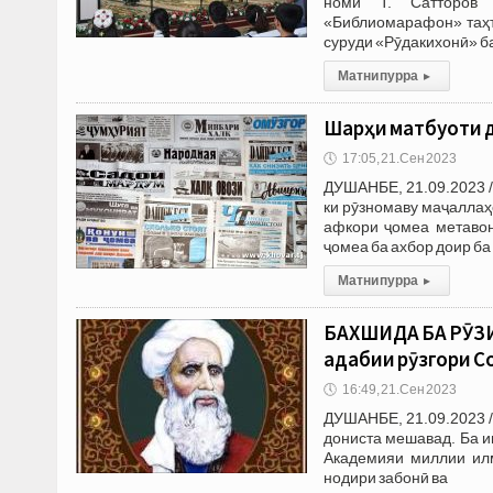
номи Т. Сатторов 
«Библиомарафон» таҳт
суруди «Рӯдакихонӣ» ба
Матни пурра
▸
Шарҳи матбуоти д
🕔
17:05, 21.Сен 2023
ДУШАНБЕ, 21.09.2023 
ки рӯзномаву маҷаллаҳ
афкори ҷомеа метавон
ҷомеа ба ахбор доир б
Матни пурра
▸
БАХШИДА БА РӮЗИ
адабии рӯзгори 
🕔
16:49, 21.Сен 2023
ДУШАНБЕ, 21.09.2023 /
дониста мешавад. Ба и
Академияи миллии илм
нодири забонӣ ва