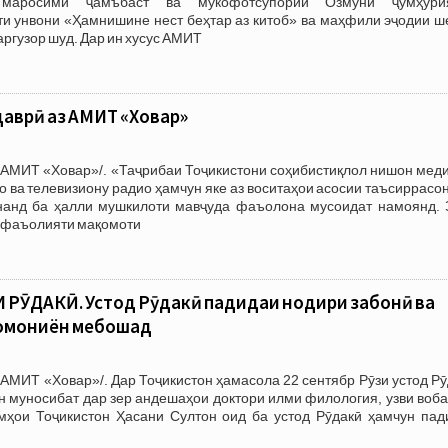
маросими ҷамъбаст ва мукофотсупории Озмуни ҷумҳури
и унвони «Ҳамнишине нест беҳтар аз китоб» ва маҳфили эҷодии ш
ргузор шуд. Дар ин хусус АМИТ
аврӣ аз АМИТ «Ховар»
/АМИТ «Ховар»/. «Таҷрибаи Тоҷикистони соҳибистиқлол нишон меди
о ва телевизиону радио ҳамчун яке аз воситаҳои асосии таъсиррасо
анд ба ҳалли мушкилоти мавҷуда фаъолона мусоидат намоянд. 
а фаъолияти мақомоти
 РӮДАКӢ. Устод Рӯдакӣ падидаи нодири забонӣ ва
Сомониён мебошад
АМИТ «Ховар»/. Дар Тоҷикистон ҳамасола 22 сентябр Рӯзи устод Р
н муносибат дар зер андешаҳои доктори илми филология, узви воб
ҳои Тоҷикистон Ҳасани Султон оид ба устод Рӯдакӣ ҳамчун пад