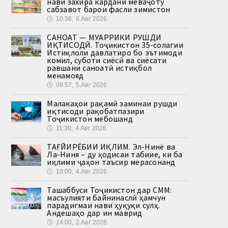
нави захира кардани меваҷоту
сабзавот барои фасли зимистон
🕔
10:36, 6.Авг 2026
САНОАТ — МУҲАРРИКИ РУШДИ
ИҚТИСОДӢ. Тоҷикистон 35-солагии
Истиқлоли давлатиро бо эътимоди
комил, суботи сиёсӣ ва сиёсати
равшани саноатӣ истиқбол
менамояд
🕔
09:57, 5.Авг 2026
Малакаҳои рақамӣ заминаи рушди
иқтисоди рақобатпазири
Тоҷикистон мебошанд
🕔
11:30, 4.Авг 2026
ТАҒЙИРЁБИИ ИҚЛИМ. Эл-Нинё ва
Ла-Ниня – ду ҳодисаи табиие, ки ба
иқлими ҷаҳон таъсир мерасонанд
🕔
10:00, 4.Авг 2026
Ташаббуси Тоҷикистон дар СММ:
масъулияти байнинаслӣ ҳамчун
парадигмаи нави ҳуқуқи сулҳ.
Андешаҳо дар ин маврид
🕔
14:00, 2.Авг 2026