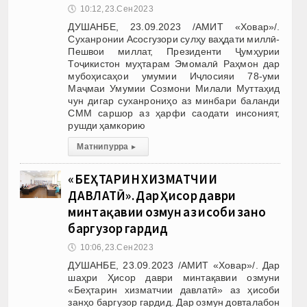
🕔
10:12, 23.Сен 2023
ДУШАНБЕ, 23.09.2023 /АМИТ «Ховар»/.
Суханронии Асосгузори сулҳу ваҳдати миллӣ-
Пешвои миллат, Президенти Ҷумҳурии
Тоҷикистон муҳтарам Эмомалӣ Раҳмон дар
мубоҳисаҳои умумии Иҷлосияи 78-уми
Маҷмаи Умумии Созмони Милали Муттаҳид
чун дигар суханрониҳо аз минбари баланди
СММ саршор аз ҳарфи саодати инсоният,
рушди ҳамкорию
Матни пурра
▸
«БЕҲТАРИН ХИЗМАТЧИИ
ДАВЛАТӢ». Дар Ҳисор даври
минтақавии озмун аз ҳисоби занҳо
баргузор гардид
🕔
10:06, 23.Сен 2023
ДУШАНБЕ, 23.09.2023 /АМИТ «Ховар»/. Дар
шаҳри Ҳисор даври минтақавии озмуни
«Беҳтарин хизматчии давлатӣ» аз ҳисоби
занҳо баргузор гардид. Дар озмун довталабон