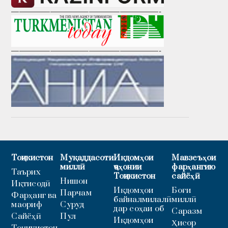
———————————————————-
———————————————————-
Тоҷикистон
Муқаддасоти
Иқдомҳои
Мавзеъҳои
миллӣ
ҷаҳонии
фарҳангию
Таърих
Тоҷикистон
сайёҳӣ
Нишон
Иқтисодӣ
Иқдомҳои
Боғи
Парчам
Фарҳанг ва
байналмилалӣ
миллӣ
маориф
Суруд
дар соҳаи об
Саразм
Сайёҳӣ
Пул
Иқдомҳои
Ҳисор
Тоҷикистон