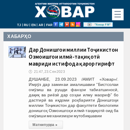
☰
|
|
|
|
"Ховар FM"
TJ
RU
EN
AR
FAR
ХАБАРҲО
Дар Донишгоҳи миллии Тоҷикистон
Озмоишгоҳи илмӣ-таҳқиқотӣ
мавриди истифода қарор гирифт
🕔
21:47, 23.Сен 2023
ДУШАНБЕ, 23.09.2023 /АМИТ «Ховар»/.
Имрӯз дар заминаи амалишавии “Бистсолаи
омӯзиш ва рушди фанҳои табиатшиносӣ,
дақиқ ва риёзӣ дар соҳаи илму маориф” бо
дастгирӣ ва иқдоми роҳбарияти Донишгоҳи
миллии Тоҷикистон дар факултети биологияи
донишгоҳ Озмоишгоҳи илмӣ-таҳқиқотӣ оид ба
омӯзиши механизмҳои мутобиқшавии
Матни пурра
▸