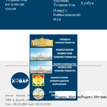
ҷаҳонии
Ҳулбук
ва ҷомеаи
Тоҷикистон
ҷаҳон
Наврӯз
байналмилалӣ
шуд
Агентии Миллии Иттилоотии Тоҷикистон
734018. ш. Душанбе, хиёбони Саъдии Шерозӣ,
16 тел.: +992 (37) 2385217, факс: +992 (37) 2232383