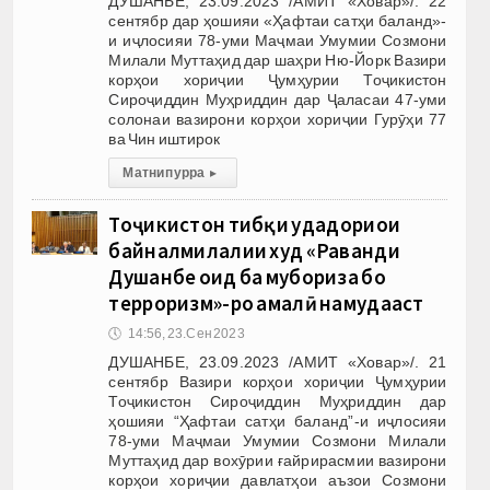
ДУШАНБЕ, 23.09.2023 /АМИТ «Ховар»/. 22
сентябр дар ҳошияи «Ҳафтаи сатҳи баланд»-
и иҷлосияи 78-уми Маҷмаи Умумии Созмони
Милали Муттаҳид дар шаҳри Ню-Йорк Вазири
корҳои хориҷии Ҷумҳурии Тоҷикистон
Сироҷиддин Муҳриддин дар Ҷаласаи 47-уми
солонаи вазирони корҳои хориҷии Гурӯҳи 77
ва Чин иштирок
Матни пурра
▸
Тоҷикистон тибқи уҳдадориҳои
байналмилалии худ «Раванди
Душанбе оид ба мубориза бо
терроризм»-ро амалӣ намудааст
🕔
14:56, 23.Сен 2023
ДУШАНБЕ, 23.09.2023 /АМИТ «Ховар»/. 21
сентябр Вазири корҳои хориҷии Ҷумҳурии
Тоҷикистон Сироҷиддин Муҳриддин дар
ҳошияи “Ҳафтаи сатҳи баланд”-и иҷлосияи
78-уми Маҷмаи Умумии Созмони Милали
Муттаҳид дар вохӯрии ғайрирасмии вазирони
корҳои хориҷии давлатҳои аъзои Созмони