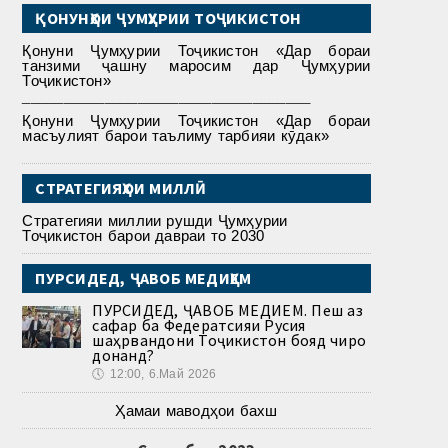
ҚОНУНҲОИ ҶУМҲУРИИ ТОҶИКИСТОН
Қонуни Ҷумҳурии Тоҷикистон «Дар бораи
танзими ҷашну маросим дар Ҷумҳурии
Тоҷикистон»
___________________________________
Қонуни Ҷумҳурии Тоҷикистон «Дар бораи
масъулият барои таълиму тарбияи кӯдак»
СТРАТЕГИЯҲОИ МИЛЛӢ
Стратегияи миллии рушди Ҷумҳурии
Тоҷикистон барои давраи то 2030
ПУРСИДЕД, ҶАВОБ МЕДИҲЕМ
ПУРСИДЕД, ҶАВОБ МЕДИҲЕМ. Пеш аз
сафар ба Федератсияи Русия
шаҳрвандони Тоҷикистон бояд чиро
донанд?
🕔
12:00, 6.Май 2026
Ҳамаи маводҳои бахш