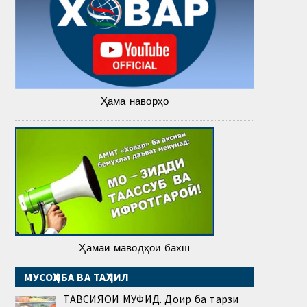
Ҳама наворҳо
Ҳамаи маводҳои бахш
МУСОҲИБА ВА ТАҲЛИЛ
ТАВСИЯҲОИ МУФИД. Доир ба тарзи