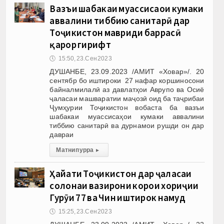
Вазъи шабакаи муассисаҳои кумаки
аввалини тиббию санитарӣ дар
Тоҷикистон мавриди баррасӣ
қарор гирифт
🕔
15:50, 23.Сен 2023
ДУШАНБЕ, 23.09.2023 /АМИТ «Ховар»/. 20
сентябр бо иштироки 27 нафар коршиносони
байналмилалӣ аз давлатҳои Аврупо ва Осиё
ҷаласаи машваратии маҷозӣ оид ба таҷрибаи
Ҷумҳурии Тоҷикистон вобаста ба вазъи
шабакаи муассисаҳои кумаки аввалини
тиббию санитарӣ ва дурнамои рушди он дар
давраи
Матни пурра
▸
Ҳайати Тоҷикистон дар ҷаласаи
солонаи вазирони корҳои хориҷии
Гурӯҳи 77 ва Чин иштирок намуд
🕔
15:25, 23.Сен 2023