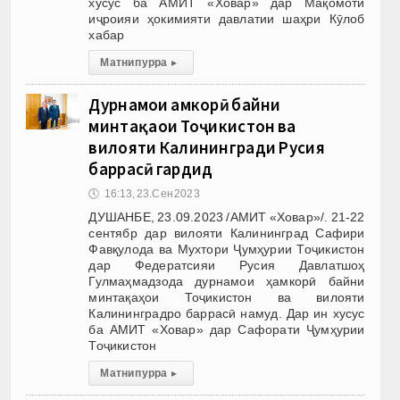
хусус ба АМИТ «Ховар» дар Мақомоти
иҷроияи ҳокимияти давлатии шаҳри Кӯлоб
хабар
Матни пурра
▸
Дурнамои ҳамкорӣ байни
минтақаҳои Тоҷикистон ва
вилояти Калинингради Русия
баррасӣ гардид
🕔
16:13, 23.Сен 2023
ДУШАНБЕ, 23.09.2023 /АМИТ «Ховар»/. 21-22
сентябр дар вилояти Калининград Сафири
Фавқулода ва Мухтори Ҷумҳурии Тоҷикистон
дар Федератсияи Русия Давлатшоҳ
Гулмаҳмадзода дурнамои ҳамкорӣ байни
минтақаҳои Тоҷикистон ва вилояти
Калининградро баррасӣ намуд. Дар ин хусус
ба АМИТ «Ховар» дар Сафорати Ҷумҳурии
Тоҷикистон
Матни пурра
▸