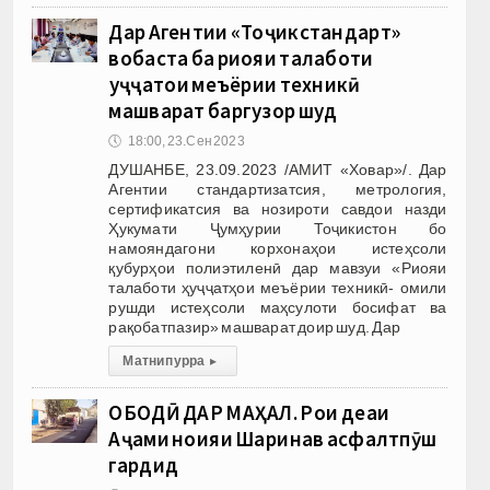
Дар Агентии «Тоҷикстандарт»
вобаста ба риояи талаботи
ҳуҷҷатҳои меъёрии техникӣ
машварат баргузор шуд
🕔
18:00, 23.Сен 2023
ДУШАНБЕ, 23.09.2023 /АМИТ «Ховар»/. Дар
Агентии стандартизатсия, метрология,
сертификатсия ва нозироти савдои назди
Ҳукумати Ҷумҳурии Тоҷикистон бо
намояндагони корхонаҳои истеҳсоли
қубурҳои полиэтиленӣ дар мавзуи «Риояи
талаботи ҳуҷҷатҳои меъёрии техникӣ- омили
рушди истеҳсоли маҳсулоти босифат ва
рақобатпазир» машварат доир шуд. Дар
Матни пурра
▸
ОБОДӢ ДАР МАҲАЛ. Роҳи деҳаи
Аҷами ноҳияи Шаҳринав асфалтпӯш
гардид