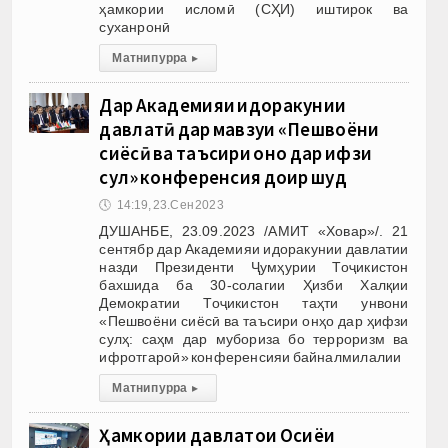
ҳамкории исломӣ (СҲИ) иштирок ва
суханронӣ
Матни пурра
▸
Дар Академияи идоракунии
давлатӣ дар мавзуи «Пешвоёни
сиёсӣ ва таъсири онҳо дар ҳифзи
сулҳ» конференсия доир шуд
🕔
14:19, 23.Сен 2023
ДУШАНБЕ, 23.09.2023 /АМИТ «Ховар»/. 21
сентябр дар Академияи идоракунии давлатии
назди Президенти Ҷумҳурии Тоҷикистон
бахшида ба 30-солагии Ҳизби Халқии
Демократии Тоҷикистон таҳти унвони
«Пешвоёни сиёсӣ ва таъсири онҳо дар ҳифзи
сулҳ: саҳм дар мубориза бо терроризм ва
ифротгароӣ» конференсияи байналмилалии
Матни пурра
▸
Ҳамкории давлатҳои Осиёи