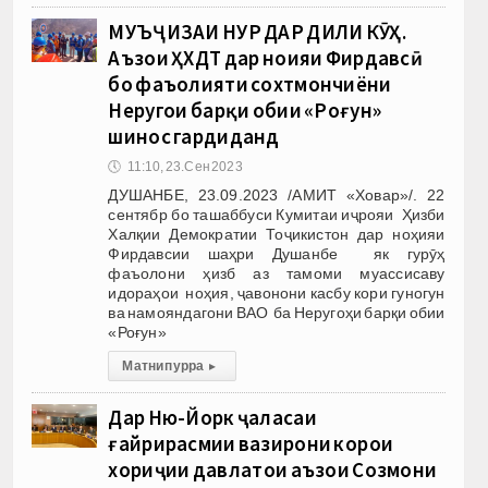
МУЪҶИЗАИ НУР ДАР ДИЛИ КӮҲ.
Аъзои ҲХДТ дар ноҳияи Фирдавсӣ
бо фаъолияти сохтмончиёни
Неругоҳи барқи обии «Роғун»
шинос гардиданд
🕔
11:10, 23.Сен 2023
ДУШАНБЕ, 23.09.2023 /АМИТ «Ховар»/. 22
сентябр бо ташаббуси Кумитаи иҷрояи Ҳизби
Халқии Демократии Тоҷикистон дар ноҳияи
Фирдавсии шаҳри Душанбе як гурӯҳ
фаъолони ҳизб аз тамоми муассисаву
идораҳои ноҳия, ҷавонони касбу кори гуногун
ва намояндагони ВАО ба Неругоҳи барқи обии
«Роғун»
Матни пурра
▸
Дар Ню-Йорк ҷаласаи
ғайрирасмии вазирони корҳои
хориҷии давлатҳои аъзои Созмони