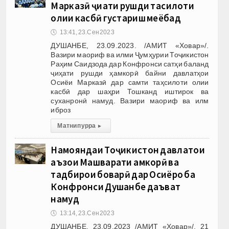
Марказӣ ҷиҳати рушди таҳсилоти
олии касбӣ густариш меёбад
🕔
13:41, 23.Сен 2023
ДУШАНБЕ, 23.09.2023. /АМИТ «Ховар»/.
Вазири маориф ва илми Ҷумҳурии Тоҷикистон
Раҳим Саидзода дар Конфронси сатҳи баланд
ҷиҳати рушди ҳамкорӣ байни давлатҳои
Осиёи Марказӣ дар самти таҳсилоти олии
касбӣ дар шаҳри Тошканд иштирок ва
суханронӣ намуд. Вазири маориф ва илм
иброз
Матни пурра
▸
Намояндаи Тоҷикистон давлатҳои
аъзои Машварати ҳамкорӣ ва
тадбирҳои боварӣ дар Осиёро ба
Конфронси Душанбе даъват
намуд
🕔
13:14, 23.Сен 2023
ДУШАНБЕ, 23.09.2023 /АМИТ «Ховар»/. 21