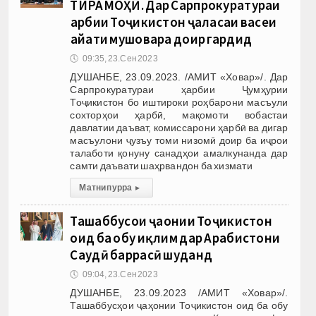
ТИРАМОҲӢ. Дар Сарпрокуратураи
ҳарбии Тоҷикистон ҷаласаи васеи
ҳайати мушовара доир гардид
🕔
09:35, 23.Сен 2023
ДУШАНБЕ, 23.09.2023. /АМИТ «Ховар»/. Дар
Сарпрокуратураи ҳарбии Ҷумҳурии
Тоҷикистон бо иштироки роҳбарони масъули
сохторҳои ҳарбӣ, мақомоти вобастаи
давлатии даъват, комиссарони ҳарбӣ ва дигар
масъулони ҷузъу томи низомӣ доир ба иҷрои
талаботи қонуну санадҳои амалкунанда дар
самти даъвати шаҳрвандон ба хизмати
Матни пурра
▸
Ташаббусҳои ҷаҳонии Тоҷикистон
оид ба обу иқлим дар Арабистони
Саудӣ баррасӣ шуданд
🕔
09:04, 23.Сен 2023
ДУШАНБЕ, 23.09.2023 /АМИТ «Ховар»/.
Ташаббусҳои ҷаҳонии Тоҷикистон оид ба обу