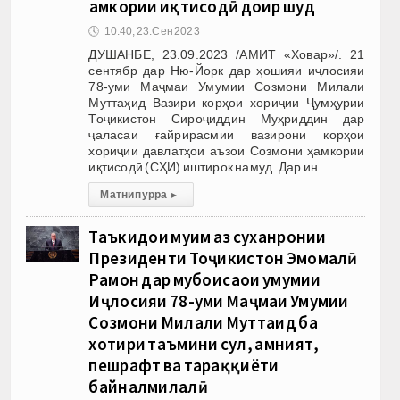
ҳамкории иқтисодӣ доир шуд
🕔
10:40, 23.Сен 2023
ДУШАНБЕ, 23.09.2023 /АМИТ «Ховар»/. 21
сентябр дар Ню-Йорк дар ҳошияи иҷлосияи
78-уми Маҷмаи Умумии Созмони Милали
Муттаҳид Вазири корҳои хориҷии Ҷумҳурии
Тоҷикистон Сироҷиддин Муҳриддин дар
ҷаласаи ғайрирасмии вазирони корҳои
хориҷии давлатҳои аъзои Созмони ҳамкории
иқтисодӣ (СҲИ) иштирок намуд. Дар ин
Матни пурра
▸
Таъкидҳои муҳим аз суханронии
Президенти Тоҷикистон Эмомалӣ
Раҳмон дар мубоҳисаҳои умумии
Иҷлосияи 78-уми Маҷмаи Умумии
Созмони Милали Муттаҳид ба
хотири таъмини сулҳ, амният,
пешрафт ва тараққиёти
байналмилалӣ