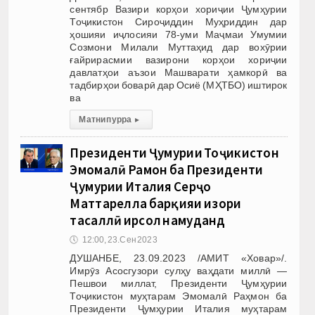
сентябр Вазири корҳои хориҷии Ҷумҳурии
Тоҷикистон Сироҷиддин Муҳриддин дар
ҳошияи иҷлосияи 78-уми Маҷмаи Умумии
Созмони Милали Муттаҳид дар вохӯрии
ғайрирасмии вазирони корҳои хориҷии
давлатҳои аъзои Машварати ҳамкорӣ ва
тадбирҳои боварӣ дар Осиё (МҲТБО) иштирок
ва
Матни пурра
▸
Президенти Ҷумҳурии Тоҷикистон
Эмомалӣ Раҳмон ба Президенти
Ҷумҳурии Италия Серҷо
Маттарелла барқияи изҳори
тасаллӣ ирсол намуданд
🕔
12:00, 23.Сен 2023
ДУШАНБЕ, 23.09.2023 /АМИТ «Ховар»/.
Имрӯз Асосгузори сулҳу ваҳдати миллӣ —
Пешвои миллат, Президенти Ҷумҳурии
Тоҷикистон муҳтарам Эмомалӣ Раҳмон ба
Президенти Ҷумҳурии Италия муҳтарам