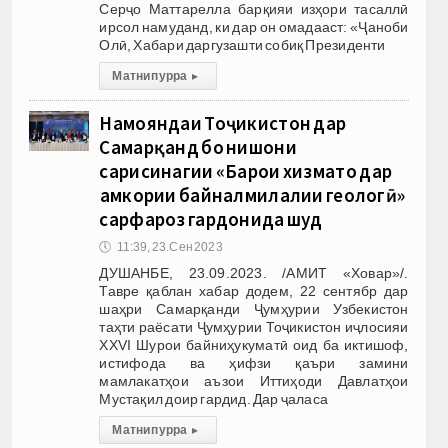
Серҷо Маттарелла барқияи изҳори тасаллӣ
ирсол намуданд, ки дар он омадааст: «Ҷаноби
Олӣ, Хабари даргузашти собиқ Президенти
Матни пурра
▸
Намояндаи Тоҷикистон дар
Самарқанд бо нишони
сарисинагии «Барои хизматҳо дар
ҳамкории байналмилалии геологӣ»
сарфароз гардонида шуд
🕔
11:39, 23.Сен 2023
ДУШАНБЕ, 23.09.2023. /АМИТ «Ховар»/.
Тавре қаблан хабар додем, 22 сентябр дар
шаҳри Самарқанди Ҷумҳурии Узбекистон
таҳти раёсати Ҷумҳурии Тоҷикистон иҷлосияи
XXVI Шурои байниҳукуматӣ оид ба иктишоф,
истифода ва ҳифзи қаъри замини
мамлакатҳои аъзои Иттиҳоди Давлатҳои
Мустақил доир гардид. Дар ҷаласа
Матни пурра
▸