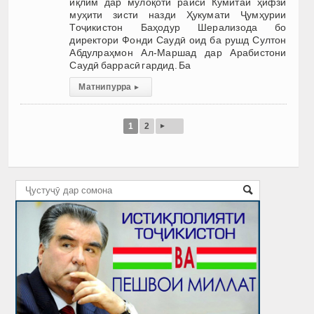
иқлим дар мулоқоти раиси Кумитаи ҳифзи
муҳити зисти назди Ҳукумати Ҷумҳурии
Тоҷикистон Баҳодур Шерализода бо
директори Фонди Саудӣ оид ба рушд Султон
Абдулраҳмон Ал-Маршад дар Арабистони
Саудӣ баррасӣ гардид. Ба
Матни пурра
▸
▸
1
2