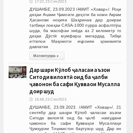
🕔
17:22, 23.Сен 2023
ДУШАНБЕ, 23.09.2023 /АМИТ «Ховар»/. Роҳи
деҳаи Аҷами Ҷамоати деҳоти ба номи Акрам
Ҳасанови ноҳияи Шаҳринав дар доираи
татбиқи лоиҳаи CASA-1000 пурра асфалтпӯш
шуда, ба масофаи зиёда аз 2 километр то
деҳаи Дӯстӣ мумфарш мегардад. Тибқи
иттилои Мақомоти иҷроияи ҳокимияти
давлатии
Матни пурра
▸
Дар шаҳри Кӯлоб ҷаласаи аъзои
Ситоди вилоятӣ оид ба ҷалби
ҷавонон ба сафи Қувваҳои Мусаллаҳ
доир шуд
🕔
16:48, 23.Сен 2023
ДУШАНБЕ, 23.09.2023. /АМИТ «Ховар»/. 21
сентябр дар шаҳри Кӯлоб ҷаласаи аъзои
Ситоди вилоятӣ оид ба ҷалб намудани
ҷавонон ба сафи Қувваҳои Мусаллаҳи
Ҷумҳурии Тоҷикистон баргузор шуд. Дар ин