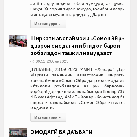
аз 8 шаҳру ноҳияи тобеи ҷумҳурӣ, аз ҷумла
шаҳри Ҳисор иштирок намуда, ғолибони даври
минтақавӣ муайян гардиданд. Дар ин
Матни пурра
▸
Ширкати ҳавопаймоии «Сомон Эйр»
даврҳои омодагии ибтидоӣ барои
роҳбаладон ташкил намудааст
🕔
09:51, 23.Сен 2023
ДУШАНБЕ, 23.09.2023 /АМИТ «Ховар»/. Дар
Маркази таълимии авиатсионии ширкати
ҳавопаймоии «Сомон Эйр» даврҳои омодагии
ибтидоии роҳбаладон аз рӯи барномаи
корбарӣ дар дохили ҳавопаймоҳои Boeing 737
NG оғоз ёфтанд. АМИТ «Ховар» бо истинод ба
ширкати ҳавопаймоии «Сомон Эйр» иттилоъ
медиҳад, ки
Матни пурра
▸
ОМОДАГӢ БА ДАЪВАТИ