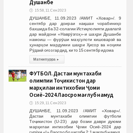
Душанбе
🕔
15:58, 11.Сен 2023
ДУШАНБЕ, 11.09.2023 /АМИТ «Ховар»/. 9
сентябр дар доираи нақшаи чорабиниҳо
бахшида ба 32-солагии Истиқлолияти давлатӣ
дар майдони «Наврӯзгоҳ»-и шаҳри Душанбе
намоиш — фурӯши маҳсулоти кишоварзӣ ва
ҳунарҳои мардумии шаҳри Ҳисор ва ноҳияи
Рӯдакӣ оғоз гардид, ки то 15 сентябр идома
Матни пурра
▸
ФУТБОЛ. Дастаи мунтахаби
олимпии Тоҷикистон дар
марҳилаи интихобии Ҷоми
Осиё-2024 Лаосро мағлуб намуд
🕔
15:29, 11.Сен 2023
ДУШАНБЕ, 11.09.2023 /АМИТ «Ховар»/.
Дастаи мунтахаби олимпии футболи
Тоҷикистон (U-23) дар бозии даври дуюми
марҳилаи интихобии Ҷоми Осиё-2024 дар
гурӯҳи «I» Лаосро бо ҳисоби 2:1 мағлуб намуд.