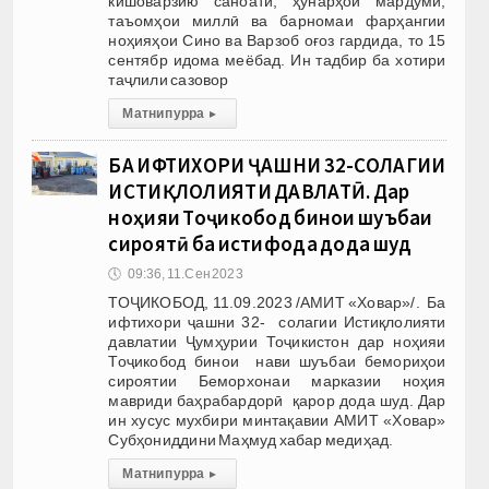
кишоварзию саноатӣ, ҳунарҳои мардумӣ,
таъомҳои миллӣ ва барномаи фарҳангии
ноҳияҳои Сино ва Варзоб оғоз гардида, то 15
сентябр идома меёбад. Ин тадбир ба хотири
таҷлили сазовор
Матни пурра
▸
БА ИФТИХОРИ ҶАШНИ 32-СОЛАГИИ
ИСТИҚЛОЛИЯТИ ДАВЛАТӢ. Дар
ноҳияи Тоҷикобод бинои шуъбаи
сироятӣ ба истифода дода шуд
🕔
09:36, 11.Сен 2023
ТОҶИКОБОД, 11.09.2023 /АМИТ «Ховар»/. Ба
ифтихори ҷашни 32- солагии Истиқлолияти
давлатии Ҷумҳурии Тоҷикистон дар ноҳияи
Тоҷикобод бинои нави шуъбаи бемориҳои
сироятии Беморхонаи марказии ноҳия
мавриди баҳрабардорӣ қарор дода шуд. Дар
ин хусус мухбири минтақавии АМИТ «Ховар»
Субҳониддини Маҳмуд хабар медиҳад.
Матни пурра
▸