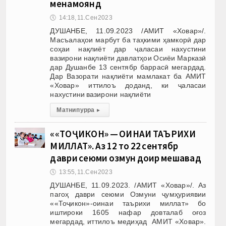
менамоянд
🕔
14:18, 11.Сен 2023
ДУШАНБЕ, 11.09.2023 /АМИТ «Ховар»/.
Масъалаҳои марбут ба таҳкими ҳамкорӣ дар
соҳаи нақлиёт дар ҷаласаи нахустини
вазирони нақлиёти давлатҳои Осиёи Марказӣ
дар Душанбе 13 сентябр баррасӣ мегардад.
Дар Вазорати нақлиёти мамлакат ба АМИТ
«Ховар» иттилоъ доданд, ки ҷаласаи
нахустини вазирони нақлиёти
Матни пурра
▸
««ТОҶИКОН» — ОИНАИ ТАЪРИХИ
МИЛЛАТ». Аз 12 то 22 сентябр
даври сеюми озмун доир мешавад
🕔
13:55, 11.Сен 2023
ДУШАНБЕ, 11.09.2023. /АМИТ «Ховар»/. Аз
пагоҳ даври сеюми Озмуни ҷумҳуриявии
««Тоҷикон»-оинаи таърихи миллат» бо
иштироки 1605 нафар довталаб оғоз
мегардад, иттилоъ медиҳад АМИТ «Ховар».