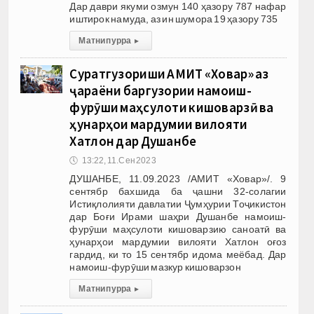
Дар даври якуми озмун 140 ҳазору 787 нафар
иштирок намуда, аз ин шумора 19 ҳазору 735
Матни пурра
▸
Суратгузориши АМИТ «Ховар» аз
ҷараёни баргузории намоиш-
фурӯши маҳсулоти кишоварзӣ ва
ҳунарҳои мардумии вилояти
Хатлон дар Душанбе
🕔
13:22, 11.Сен 2023
ДУШАНБЕ, 11.09.2023 /АМИТ «Ховар»/. 9
сентябр бахшида ба ҷашни 32-солагии
Истиқлолияти давлатии Ҷумҳурии Тоҷикистон
дар Боғи Ирами шаҳри Душанбе намоиш-
фурӯши маҳсулоти кишоварзию саноатӣ ва
ҳунарҳои мардумии вилояти Хатлон оғоз
гардид, ки то 15 сентябр идома меёбад. Дар
намоиш-фурӯши мазкур кишоварзон
Матни пурра
▸