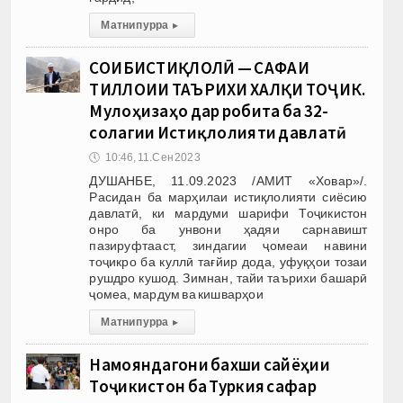
Матни пурра
▸
СОҲИБИСТИҚЛОЛӢ — САФҲАИ
ТИЛЛОИИ ТАЪРИХИ ХАЛҚИ ТОҶИК.
Мулоҳизаҳо дар робита ба 32-
солагии Истиқлолияти давлатӣ
🕔
10:46, 11.Сен 2023
ДУШАНБЕ, 11.09.2023 /АМИТ «Ховар»/.
Расидан ба марҳилаи истиқлолияти сиёсию
давлатӣ, ки мардуми шарифи Тоҷикистон
онро ба унвони ҳадяи сарнавишт
пазируфтааст, зиндагии ҷомеаи навини
тоҷикро ба куллӣ тағйир дода, уфуқҳои тозаи
рушдро кушод. Зимнан, тайи таърихи башарӣ
ҷомеа, мардум ва кишварҳои
Матни пурра
▸
Намояндагони бахши сайёҳии
Тоҷикистон ба Туркия сафар