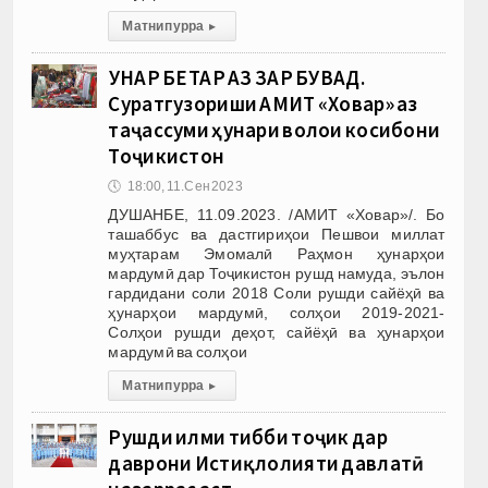
Матни пурра
▸
ҲУНАР БЕҲТАР АЗ ЗАР БУВАД.
Суратгузориши АМИТ «Ховар» аз
таҷассуми ҳунари волои косибони
Тоҷикистон
🕔
18:00, 11.Сен 2023
ДУШАНБЕ, 11.09.2023. /АМИТ «Ховар»/. Бо
ташаббус ва дастгириҳои Пешвои миллат
муҳтарам Эмомалӣ Раҳмон ҳунарҳои
мардумӣ дар Тоҷикистон рушд намуда, эълон
гардидани соли 2018 Соли рушди сайёҳӣ ва
ҳунарҳои мардумӣ, солҳои 2019-2021-
Солҳои рушди деҳот, сайёҳӣ ва ҳунарҳои
мардумӣ ва солҳои
Матни пурра
▸
Рушди илми тибби тоҷик дар
даврони Истиқлолияти давлатӣ