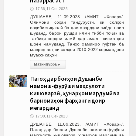
назаррас аст
🕔
17:36, 11.Сен 2023
ДУШАНБЕ, 11.09.2023 /АМИТ «Ховар»/.
Олимони соҳаи тандурустӣ, ки солҳои
соҳибистиқлолӣ ба дастовардҳои зиёде ноил
шуданд, барои рушди илми тибби тоҷик ва
татбиқи корҳои илмӣ дар амал хизматҳои
шоён намуданд. Танҳо ҳаминро гуфтан ба
маврид аст, ки солҳои 2010-2022 кормандони
муассисаҳои
Матни пурра
▸
Пагоҳ дар боғҳои Душанбе
намоиш-фурӯши маҳсулоти
кишоварзӣ, ҳунарҳои мардумӣ ва
барномаҳои фарҳангӣ доир
мегарданд
🕔
17:00, 11.Сен 2023
ДУШАНБЕ, 11.09.2023. /АМИТ «Ховар»/.
Пагоҳ дар боғҳои Душанбе намоиш-фурӯши
маҳсулоти кишоварзӣ, ҳунарҳои мардумӣ ва