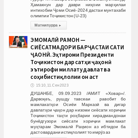
Ҳамакнун дар даври ниҳоии марҳилаи
интихобии Ҷоми Осиё-2024 дастаи мунтахаби
олимпии Тоҷикистон (U-23)
Матни пурра
▸
ЭМОМАЛӢ РАҲМОН —
СИЁСАТМАДОРИ БАРҶАСТАИ САТҲИ
ҶАҲОНӢ. Эҳтироми Президенти
Тоҷикистон дар сатҳи ҷаҳонӣ
эътирофи миллату давлат ва
соҳибистиқлолии он аст
🕔
15:10, 11.Сен 2023
ДУШАНБЕ, 09.09.2023 /АМИТ «Ховар»/.
Дарвоқеъ, рушду тавсеаи равобит бо
мамлакатҳои Осиёи Марказӣ ва дигар
давлатҳои ҷаҳон дар низоми сиёсати хориҷии
Тоҷикистон таҳти роҳбарии хирадмандонаи
бунёдгузори сиёсати хориҷии мамлакат
муҳтарам Эмомалӣ Раҳмон аз ибтидои ба
даст овардани истиқлолият то имрӯз аз