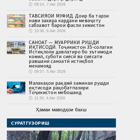
🕔
09:14, 7.Авг 2026
ТАВСИЯҲОИ МУФИД. Доир ба тарзи
нави захира кардани меваҷоту
сабзавот барои фасли зимистон
🕔
10:36, 6.Авг 2026
САНОАТ — МУҲАРРИКИ РУШДИ
ИҚТИСОДӢ. Тоҷикистон 35-солагии
Истиқлоли давлатиро бо эътимоди
комил, суботи сиёсӣ ва сиёсати
равшани саноатӣ истиқбол
менамояд
🕔
09:57, 5.Авг 2026
Малакаҳои рақамӣ заминаи рушди
иқтисоди рақобатпазири
Тоҷикистон мебошанд
🕔
11:30, 4.Авг 2026
Ҳамаи маводҳои бахш
СУРАТГУЗОРИШ