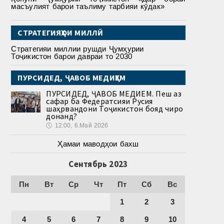
масъулият барои таълиму тарбияи кӯдак»
СТРАТЕГИЯҲОИ МИЛЛӢ
Стратегияи миллии рушди Ҷумҳурии
Тоҷикистон барои давраи то 2030
ПУРСИДЕД, ҶАВОБ МЕДИҲЕМ
ПУРСИДЕД, ҶАВОБ МЕДИҲЕМ. Пеш аз
сафар ба Федератсияи Русия
шаҳрвандони Тоҷикистон бояд чиро
донанд?
🕔
12:00, 6.Май 2026
Ҳамаи маводҳои бахш
Сентябрь 2023
Пн
Вт
Ср
Чт
Пт
Сб
Вс
1
2
3
4
5
6
7
8
9
10