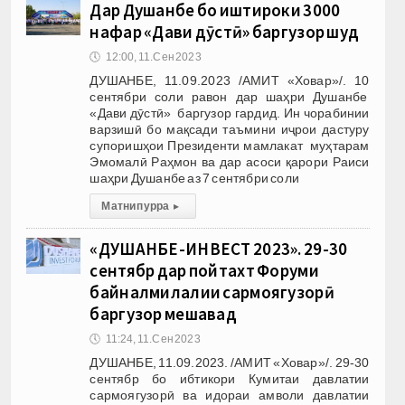
Дар Душанбе бо иштироки 3000
нафар «Дави дӯстӣ» баргузор шуд
🕔
12:00, 11.Сен 2023
ДУШАНБЕ, 11.09.2023 /АМИТ «Ховар»/. 10
сентябри соли равон дар шаҳри Душанбе
«Дави дӯстӣ» баргузор гардид. Ин чорабинии
варзишӣ бо мақсади таъмини иҷрои дастуру
супоришҳои Президенти мамлакат муҳтарам
Эмомалӣ Раҳмон ва дар асоси қарори Раиси
шаҳри Душанбе аз 7 сентябри соли
Матни пурра
▸
«ДУШАНБЕ-ИНВЕСТ 2023». 29-30
сентябр дар пойтахт Форуми
байналмилалии сармоягузорӣ
баргузор мешавад
🕔
11:24, 11.Сен 2023
ДУШАНБЕ, 11.09.2023. /АМИТ «Ховар»/. 29-30
сентябр бо ибтикори Кумитаи давлатии
сармоягузорӣ ва идораи амволи давлатии