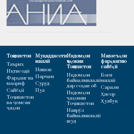
Тоҷикистон
Муқаддасоти
Иқдомҳои
Мавзеъҳои
миллӣ
ҷаҳонии
фарҳангию
Таърих
Тоҷикистон
сайёҳӣ
Нишон
Иқтисодӣ
Иқдомҳои
Боғи
Парчам
Фарҳанг ва
байналмилалӣ
миллӣ
маориф
Суруд
дар соҳаи об
Саразм
Сайёҳӣ
Пул
Иқдомҳои
Ҳисор
Тоҷикистон
ҷаҳонии
Ҳулбук
ва ҷомеаи
Тоҷикистон
ҷаҳон
Наврӯз
байналмилалӣ
шуд