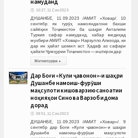
намуданд
🕔
10:27, 11.Сен 2023
ДУШАНБЕ, 11.09.2023 /АМИТ «Ховар/. 10
сентябр як гурӯҳ намояндагони бахши
сайёҳии Тоҷикистон ба шаҳри Анталияи
Туркия сафар намуданд, хабар медиҳад
мухбири АМИТ «Ховар» Нарзулло Ализода, ки
дар ин ҳайат шомил аст. Ҳадаф аз сафари
ҳайати Ҷумҳурии Тоҷикистон — иштирок дар
Матни пурра
▸
Дар Боғи «Кули ҷавонон»-и шаҳри
Душанбе намоиш-фурӯши
маҳсулоти кишоварзию саноатии
ноҳияҳои Сино ва Варзоб идома
дорад
🕔
09:51, 11.Сен 2023
ДУШАНБЕ, 11.09.2023 /АМИТ «Ховар»/. 9
сентябр дар Боғи «Кули ҷавонон»-и шаҳри
Душанбе намоиш-фурӯши маҳсулоти