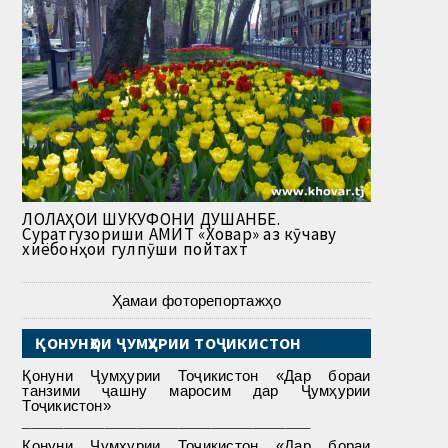
ЛОЛАҲОИ ШУКУФОНИ ДУШАНБЕ.
Суратгузориши АМИТ «Ховар» аз кӯчаву
хиёбонҳои гулпӯши пойтахт
Ҳамаи фоторепортажҳо
ҚОНУНҲОИ ҶУМҲУРИИ ТОҶИКИСТОН
Қонуни Ҷумҳурии Тоҷикистон «Дар бораи
танзими ҷашну маросим дар Ҷумҳурии
Тоҷикистон»
___________________________________
Қонуни Ҷумҳурии Тоҷикистон «Дар бораи