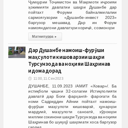
Ҷумҳурии Тоҷикистон ва Мақомоти иҷроияи
ҳокимияти давлатии шаҳри Душанбе дар
пойтахт Форуми байналмилалии
сармоягузории «Душанбе-инвест 2023»
баргузор мешавад. Дар ин Форум
намояндагони давлатҳои хориҷӣ, созмонҳои
Матни пурра
▸
Дар Душанбе намоиш-фурӯши
маҳсулоти кишоварзии шаҳри
Турсунзода ва ноҳияи Шаҳринав
идома дорад
🕔
11:00, 11.Сен 2023
ДУШАНБЕ, 11.09.2023 /АМИТ «Ховар»/. Ба
истиқболи ҷашни 32-солагии Истиқлолияти
давлатӣ дар Боғи фарҳангӣ- фароғати ба
номи Садриддин Айнии пойтахт намоиш-
фурўши маҳсулоти кишоварзӣ, ҳунарҳои
мардумӣ, маҳсулоти саноатӣ, хўрокҳои
миллии сокинони шаҳри Турсунзода ва ноҳияи
Шаҳринав бо шукуҳў шаҳомати хоса баргузор
гардид,