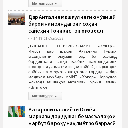
Матни пурра
▸
Дар Анталия машғулияти омӯзишӣ
барои намояндагони соҳаи
сайёҳии Тоҷикистон оғоз ёфт
🕔
14:43, 11.Сен 2023
ДУШАНБЕ, 11.09.2023./АМИТ «Ховар»/.
Имрӯз дар шаҳри Анталияи Туркия
машғулияти омӯзшӣ оид ба баланд
бардоштани сатҳи касбии намояндагони
сохторҳои давлатии соҳаи сайёҳӣ, ширкатҳои
сайёҳӣ ва меҳмонхонаҳо оғоз гардид, хабар
медиҳад мухбири АМИТ «Ховар» Нарзулло
Ализода аз шаҳри Анталияи Туркия. Зимни
ифтитоҳи
Матни пурра
▸
Вазирони нақлиёти Осиёи
Марказӣ дар Душанбе масъалаҳои
марбут ба роҳу нақлиётро баррасӣ