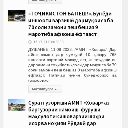
«ТОҶИКИСТОН БА ПЕШ!». Бунёди
иншооти варзишӣ дар муқоиса ба
70 соли замони пеш беш аз 9
маротиба афзоиш ёфтааст
🕔
16:17, 11.Сен 2023
ДУШАНБЕ, 11.09.2023. /АМИТ «Ховар»/. Дар
айни замон дар ҷумҳурӣ 10 ҳазору 768
иншооти варзишӣ мавҷуд аст, ки теъдоди он
дар замони соҳибистиқлолӣ дар муқоиса ба 70
соли замони пеш беш аз 9 маротиба афзоиш
ёфтааст. Натиҷаи чунин бунёдкориҳо ва
ғамхориҳо
Матни пурра
▸
Суратгузориши АМИТ «Ховар» аз
баргузории намоиш-фурӯши
маҳсулоти кишоварзии шаҳри
Ҳисор ва ноҳияи Рӯдакӣ дар