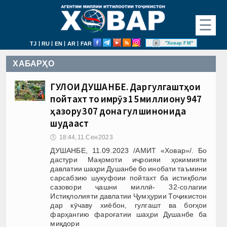
☰
|
|
|
|
"Ховар FM"
TJ
RU
EN
AR
FAR
ХАБАРҲО
ГУЛҲОИ ДУШАНБЕ. Дар гулгаштҳои
пойтахт то имрӯз 15 миллиону 947
ҳазору 307 дона гул шинонида
шудааст
🕔
18:44, 11.Сен 2023
ДУШАНБЕ, 11.09.2023 /АМИТ «Ховар»/. Бо
дастури Мақомоти иҷроияи ҳокимияти
давлатии шаҳри Душанбе бо инобати таъмини
сарсабзию шукуфоии пойтахт ба истиқболи
сазовори ҷашни миллӣ- 32-солагии
Истиқлолияти давлатии Ҷумҳурии Тоҷикистон
дар кӯчаву хиёбон, гулгашт ва боғҳои
фарҳангию фароғатии шаҳри Душанбе ба
миқдори