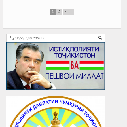
▸
1
2