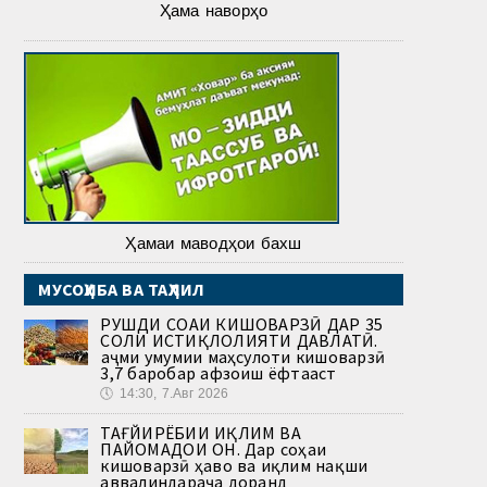
Ҳама наворҳо
Ҳамаи маводҳои бахш
МУСОҲИБА ВА ТАҲЛИЛ
РУШДИ СОҲАИ КИШОВАРЗӢ ДАР 35
СОЛИ ИСТИҚЛОЛИЯТИ ДАВЛАТӢ.
Ҳаҷми умумии маҳсулоти кишоварзӣ
3,7 баробар афзоиш ёфтааст
🕔
14:30, 7.Авг 2026
ТАҒЙИРЁБИИ ИҚЛИМ ВА
ПАЙОМАДҲОИ ОН. Дар соҳаи
кишоварзӣ ҳаво ва иқлим нақши
аввалиндараҷа доранд