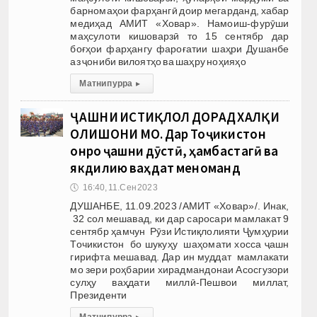
барномаҳои фарҳангӣ доир мегарданд, хабар
медиҳад АМИТ «Ховар». Намоиш-фурӯши
маҳсулоти кишоварзӣ то 15 сентябр дар
боғҳои фарҳангу фароғатии шаҳри Душанбе
аз ҷониби вилоятҳо ва шаҳру ноҳияҳо
Матни пурра
▸
ҶАШНИ ИСТИҚЛОЛ ДОРАД ХАЛҚИ
ОЛИШОНИ МО. Дар Тоҷикистон
онро ҷашни дӯстӣ, ҳамбастагӣ ва
якдилию ваҳдат меноманд
🕔
16:40, 11.Сен 2023
ДУШАНБЕ, 11.09.2023 /АМИТ «Ховар»/. Инак,
32 сол мешавад, ки дар саросари мамлакат 9
сентябр ҳамчун Рӯзи Истиқлолияти Ҷумҳурии
Точикистон бо шукуҳу шаҳомати хосса ҷашн
гирифта мешавад. Дар ин муддат мамлакати
мо зери роҳбарии хирадмандонаи Асосгузори
сулҳу ваҳдати миллӣ-Пешвои миллат,
Президенти
Матни пурра
▸