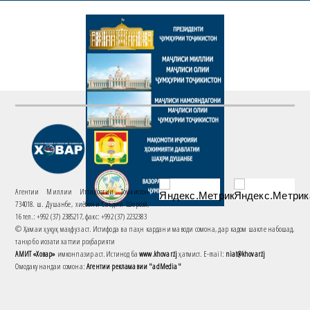
Агентии Миллии Иттилоотии Тоҷикистон
734018. ш. Душанбе, хиёбони Саъдии Шерозӣ,
16 тел.: +992 (37) 2385217, факс: +992 (37) 2232383
© Ҳамаи ҳуқуқ маҳфуз аст. Истифода ва паҳн кардани маводи сомона, дар кадом шакле набошад,
танҳо бо иҷозати хаттии роҳбарияти
АМИТ «Ховар»
имконпазир аст. Истинод ба
www.khovar.tj
ҳатмист. E-mail:
niat@khovar.tj
Омодакунандаи сомона:
Агентии рекламавии "adMedia"