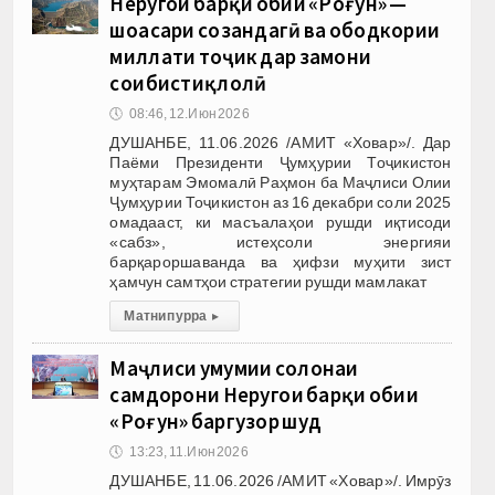
Неругоҳи барқи обии «Роғун» —
шоҳасари созандагӣ ва ободкории
миллати тоҷик дар замони
соҳибистиқлолӣ
🕔
08:46, 12.Июн 2026
ДУШАНБЕ, 11.06.2026 /АМИТ «Ховар»/. Дар
Паёми Президенти Ҷумҳурии Тоҷикистон
муҳтарам Эмомалӣ Раҳмон ба Маҷлиси Олии
Ҷумҳурии Тоҷикистон аз 16 декабри соли 2025
омадааст, ки масъалаҳои рушди иқтисоди
«сабз», истеҳсоли энергияи
барқароршаванда ва ҳифзи муҳити зист
ҳамчун самтҳои стратегии рушди мамлакат
Матни пурра
▸
Маҷлиси умумии солонаи
саҳмдорони Неругоҳи барқи обии
«Роғун» баргузор шуд
🕔
13:23, 11.Июн 2026
ДУШАНБЕ, 11.06.2026 /АМИТ «Ховар»/. Имрӯз