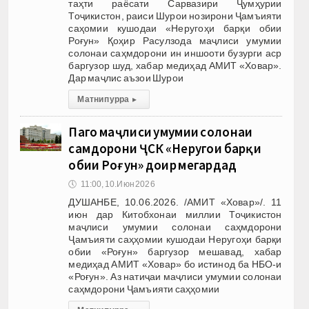
таҳти раёсати Сарвазири Ҷумҳурии
Тоҷикистон, раиси Шурои нозирони Ҷамъияти
саҳомии кушодаи «Неругоҳи барқи обии
Роғун» Қоҳир Расулзода маҷлиси умумии
солонаи саҳмдорони ин иншооти бузурги аср
баргузор шуд, хабар медиҳад АМИТ «Ховар».
Дар маҷлис аъзои Шурои
Матни пурра
▸
Пагоҳ маҷлиси умумии солонаи
саҳмдорони ҶСК «Неругоҳи барқи
обии Роғун» доир мегардад
🕔
11:00, 10.Июн 2026
ДУШАНБЕ, 10.06.2026. /АМИТ «Ховар»/. 11
июн дар Китобхонаи миллии Тоҷикистон
маҷлиси умумии солонаи саҳмдорони
Ҷамъияти саҳҳомии кушодаи Неругоҳи барқи
обии «Роғун» баргузор мешавад, хабар
медиҳад АМИТ «Ховар» бо истинод ба НБО-и
«Роғун». Аз натиҷаи маҷлиси умумии солонаи
саҳмдорони Ҷамъияти саҳҳомии