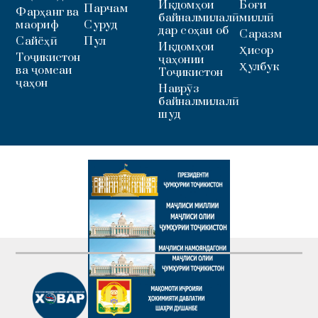
Иқдомҳои
Боғи
Парчам
Фарҳанг ва
байналмилалӣ
миллӣ
маориф
Суруд
дар соҳаи об
Саразм
Сайёҳӣ
Пул
Иқдомҳои
Ҳисор
Тоҷикистон
ҷаҳонии
Ҳулбук
ва ҷомеаи
Тоҷикистон
ҷаҳон
Наврӯз
байналмилалӣ
шуд