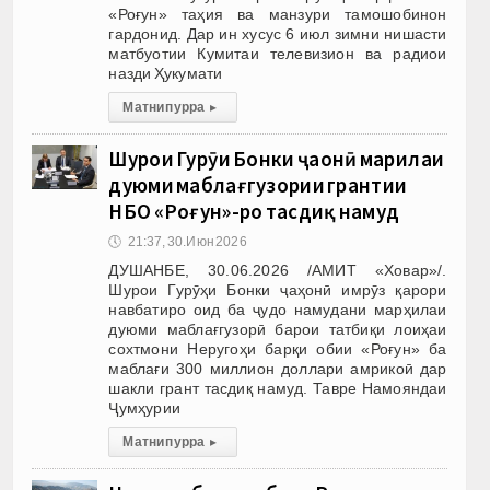
«Роғун» таҳия ва манзури тамошобинон
гардонид. Дар ин хусус 6 июл зимни нишасти
матбуотии Кумитаи телевизион ва радиои
назди Ҳукумати
Матни пурра
▸
Шурои Гурӯҳи Бонки ҷаҳонӣ марҳилаи
дуюми маблағгузории грантии
НБО «Роғун»-ро тасдиқ намуд
🕔
21:37, 30.Июн 2026
ДУШАНБЕ, 30.06.2026 /АМИТ «Ховар»/.
Шурои Гурӯҳи Бонки ҷаҳонӣ имрӯз қарори
навбатиро оид ба ҷудо намудани марҳилаи
дуюми маблағгузорӣ барои татбиқи лоиҳаи
сохтмони Неругоҳи барқи обии «Роғун» ба
маблағи 300 миллион доллари амрикоӣ дар
шакли грант тасдиқ намуд. Тавре Намояндаи
Ҷумҳурии
Матни пурра
▸