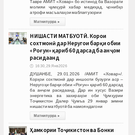
Тавре АМИТ «Ховар» бо истинод ба Вазорати
молияи ҷумҳурӣ хабар медиҳад, ҷонибҳо
атрофи масъалаҳои маблағгузории
Матни пурра
▸
НИШАСТИ МАТБУОТӢ. Корҳои
сохтмонӣ дар Неругоҳи барқи обии
«Роғун» қариб 60 дарсад ба анҷом
расидаанд
🕔
16:30, 29.Янв 2026
ДУШАНБЕ, 29.01.2026 /АМИТ «Ховар»/.
Корҳои сохтмонӣ дар иншооти бузурги аср –
Неругоҳи барқи обии «Роғун» қариб 60 дарсад
ба анҷом расидаанд. Дар ин хусус Вазири
энергетика ва захираҳои оби Ҷумҳурии
Тоҷикистон Далер Ҷумъа 29 январ зимни
нишасти матбуотӣ ба намояндагони
Матни пурра
▸
Ҳамкории Тоҷикистон ва Бонки