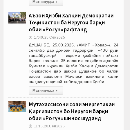
Матни пурра
▸
Аъзои Ҳизби Халқии Демократии
Тоҷикистон ба Неругоҳи барқи
обии «Роғун» рафтанд
🕔
17:40, 25.Сен 2025
ДУШАНБЕ, 25.09.2025. /АМИТ «Ховар»/. 24
сентябр дар доираи тадбирҳои «400 рӯзи
ташаббускорӣ — иқдоми ҳизбиёни пойтахт
барои таҷлили 35-солагии соҳибистиқлолӣ»
Кумитаи иҷроияи Ҳизби Халқии Демократии
Тоҷикистон дар шаҳри Душанбе бо ҷалби
васеи вакилони Маҷлиси вакилони халқи
шаҳриву ноҳиявӣ, собиқадорони Ҳизби
Матни пурра
▸
Мутахассисони соҳаи энергетикаи
Қирғизистон бо Неругоҳи барқи
обии «Роғун» шинос шуданд
🕔
11:15, 20.Сен 2025