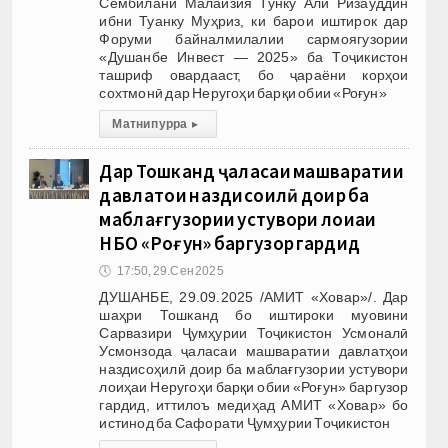
Сембилани Малайзия Тунку Алӣ Ризауддин
ибни Туанку Муҳриз, ки барои иштирок дар
Форуми байналмилалии сармоягузории
«Душанбе Инвест — 2025» ба Тоҷикистон
ташриф овардааст, бо ҷараёни корҳои
сохтмонӣ дар Неругоҳи барқи обии «Роғун»
Матни пурра
▸
Дар Тошканд ҷаласаи машваратии
давлатҳои наздисоҳилӣ доир ба
маблағгузории устувори лоиҳаи
НБО «Роғун» баргузор гардид
🕔
17:50, 29.Сен 2025
ДУШАНБЕ, 29.09.2025 /АМИТ «Ховар»/. Дар
шаҳри Тошканд бо иштироки муовини
Сарвазири Ҷумҳурии Тоҷикистон Усмоналӣ
Усмонзода ҷаласаи машваратии давлатҳои
наздисоҳилӣ доир ба маблағгузории устувори
лоиҳаи Неругоҳи барқи обии «Роғун» баргузор
гардид, иттилоъ медиҳад АМИТ «Ховар» бо
истинод ба Сафорати Ҷумҳурии Тоҷикистон