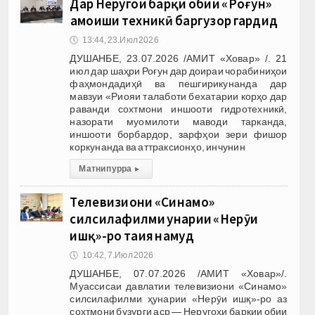
Дар Неругоҳи барқи обии «Роғун»
ҳамоиши техникӣ баргузор гардид
🕔
13:44, 23.Июл 2026
ДУШАНБЕ, 23.07.2026 /АМИТ «Ховар» /. 21
июл дар шаҳри Роғун дар доираи чорабиниҳои
фаҳмондадиҳӣ ва пешгирикунанда дар
мавзуи «Риояи талаботи бехатарии корҳо дар
раванди сохтмони иншооти гидротехникӣ,
назорати муомилоти маводи тарканда,
иншооти борбардор, зарфҳои зери фишор
коркунанда ва аттраксионҳо, инчунин
Матни пурра
▸
Телевизиони «Синамо»
силсилафилми ҳунарии «Нерӯи
ишқ»-ро таҳия намуд
🕔
10:42, 7.Июл 2026
ДУШАНБЕ, 07.07.2026 /АМИТ «Ховар»/.
Муассисаи давлатии телевизиони «Синамо»
силсилафилми ҳунарии «Нерӯи ишқ»-ро аз
сохтмони бузурги аср — Неругоҳи барқии обии