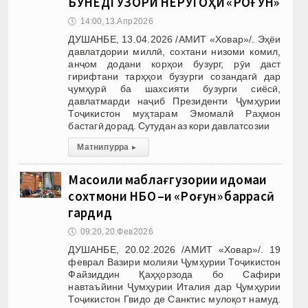
БУНЁДГУЗОРИ НЕРУГОҲИ «РОҒУН»
🕔
14:00, 13.Апр 2026
ДУШАНБЕ, 13.04.2026 /АМИТ «Ховар»/. Эҳёи
давлатдории миллӣ, сохтани низоми комил,
анҷом додани корҳои бузург, рӯи даст
гирифтани тарҳҳои бузурги созандагӣ дар
ҷумҳурӣ ба шахсияти бузурги сиёсӣ,
давлатмарди наҷиб Президенти Ҷумҳурии
Тоҷикистон муҳтарам Эмомалӣ Раҳмон
бастагӣ дорад. Сутудан аз кори давлатсозии
Матни пурра
▸
Масоили маблағгузории идомаи
сохтмони НБО –и «Роғун» баррасӣ
гардид
🕔
09:20, 20.Фев 2026
ДУШАНБЕ, 20.02.2026 /АМИТ «Ховар»/. 19
феврал Вазири молияи Ҷумҳурии Тоҷикистон
Файзиддин Қаҳҳорзода бо Сафири
навтаъйини Ҷумҳурии Италия дар Ҷумҳурии
Тоҷикистон Гвидо де Санктис мулоқот намуд.