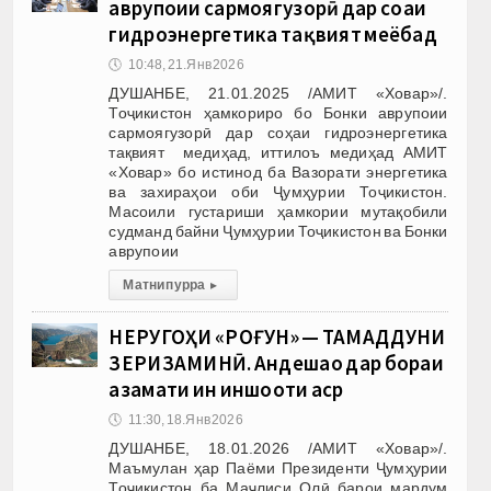
аврупоии сармоягузорӣ дар соҳаи
гидроэнергетика тақвият меёбад
🕔
10:48, 21.Янв 2026
ДУШАНБЕ, 21.01.2025 /АМИТ «Ховар»/.
Тоҷикистон ҳамкориро бо Бонки аврупоии
сармоягузорӣ дар соҳаи гидроэнергетика
тақвият медиҳад, иттилоъ медиҳад АМИТ
«Ховар» бо истинод ба Вазорати энергетика
ва захираҳои оби Ҷумҳурии Тоҷикистон.
Масоили густариши ҳамкории мутақобили
судманд байни Ҷумҳурии Тоҷикистон ва Бонки
аврупоии
Матни пурра
▸
НЕРУГОҲИ «РОҒУН» — ТАМАДДУНИ
ЗЕРИЗАМИНӢ. Андешаҳо дар бораи
азамати ин иншооти аср
🕔
11:30, 18.Янв 2026
ДУШАНБЕ, 18.01.2026 /АМИТ «Ховар»/.
Маъмулан ҳар Паёми Президенти Ҷумҳурии
Тоҷикистон ба Маҷлиси Олӣ барои мардум