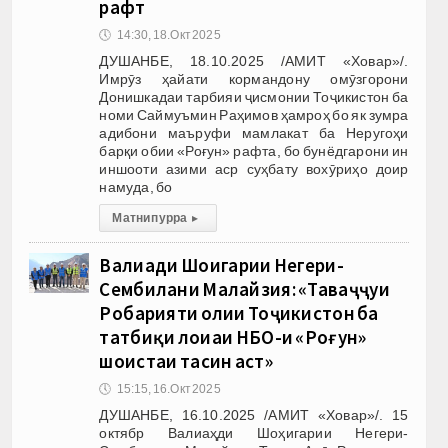
рафт
🕔
14:30, 18.Окт 2025
ДУШАНБЕ, 18.10.2025 /АМИТ «Ховар»/.
Имрӯз ҳайати кормандону омӯзгорони
Донишкадаи тарбияи ҷисмонии Тоҷикистон ба
номи Саймуъмин Раҳимов ҳамроҳ бо як зумра
адибони маъруфи мамлакат ба Неругоҳи
барқи обии «Роғун» рафта, бо бунёдгарони ин
иншооти азими аср суҳбату вохӯриҳо доир
намуда, бо
Матни пурра
▸
Валиаҳди Шоҳигарии Негери-
Сембилани Малайзия: «Таваҷҷуҳи
Роҳбарияти олии Тоҷикистон ба
татбиқи лоиҳаи НБО-и «Роғун»
шоистаи таҳсин аст»
🕔
15:15, 16.Окт 2025
ДУШАНБЕ, 16.10.2025 /АМИТ «Ховар»/. 15
октябр Валиаҳди Шоҳигарии Негери-