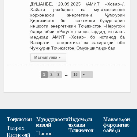
ДУШАНБЕ, 20.09.2025 /АМИТ «Ховар»/.
Ҳайати роҳбарон ва мутахассисони
корхонаҳои энергетикии Ҷумҳурии
Қирғизистон бо сохтмони бузургтарин
иншооти энергетикии Тоҷикистон -Неругоҳи
барқи обии «Роғун» шинос гардид, иттилоъ
медиҳад АМИТ «Ховар» бо истинод ба
Вазорати энергетика ва захираҳои оби
Ҷумҳурии Тоҷикистон. Омӯзиши таҷрибаи
Матни пурра
▸
▸
1
2
3
…
16
Тоҷикистон
Муқаддасоти
Иқдомҳои
Мавзеъҳои
миллӣ
ҷаҳонии
фарҳангию
Таърих
Тоҷикистон
сайёҳӣ
Нишон
Иқтисодӣ