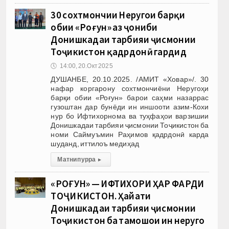
30 сохтмончии Неругоҳи барқи
обии «Роғун» аз ҷониби
Донишкадаи тарбияи ҷисмонии
Тоҷикистон қадрдонӣ гардид
🕔
14:00, 20.Окт 2025
ДУШАНБЕ, 20.10.2025. /АМИТ «Ховар»/. 30
нафар коргарону сохтмончиёни Неругоҳи
барқи обии «Роғун» барои саҳми назаррас
гузоштан дар бунёди ин иншооти азим-Кохи
нур бо Ифтихорнома ва туҳфаҳои варзишии
Донишкадаи тарбияи ҷисмонии Тоҷикистон ба
номи Саймуъмин Раҳимов қадрдонӣ карда
шуданд, иттилоъ медиҳад
Матни пурра
▸
«РОҒУН» — ИФТИХОРИ ҲАР ФАРДИ
ТОҶИКИСТОН. Ҳайати
Донишкадаи тарбияи ҷисмонии
Тоҷикистон ба тамошои ин неругоҳ