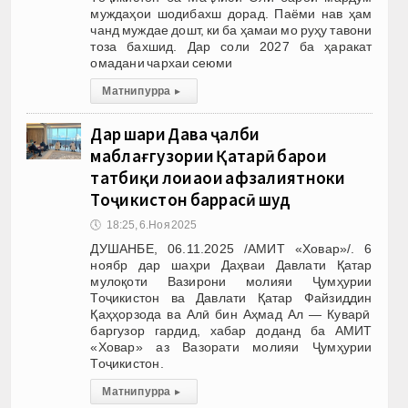
муждаҳои шодибахш дорад. Паёми нав ҳам
чанд муждае дошт, ки ба ҳамаи мо руҳу тавони
тоза бахшид. Дар соли 2027 ба ҳаракат
омадани чархаи сеюми
Матни пурра
▸
Дар шаҳри Даҳва ҷалби
маблағгузории Қатарӣ барои
татбиқи лоиҳаҳои афзалиятноки
Тоҷикистон баррасӣ шуд
🕔
18:25, 6.Ноя 2025
ДУШАНБЕ, 06.11.2025 /АМИТ «Ховар»/. 6
ноябр дар шаҳри Даҳваи Давлати Қатар
мулоқоти Вазирони молияи Ҷумҳурии
Тоҷикистон ва Давлати Қатар Файзиддин
Қаҳҳорзода ва Алӣ бин Аҳмад Ал — Куварӣ
баргузор гардид, хабар доданд ба АМИТ
«Ховар» аз Вазорати молияи Ҷумҳурии
Тоҷикистон.
Матни пурра
▸