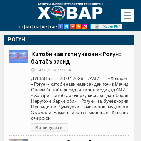
☰
|
|
|
|
"Ховар FM"
TJ
RU
EN
AR
FAR
РОГУН
Китоби нав таҳти унвони «Роғун»
ба табъ расид
🕔
14:58, 23.Июл 2026
ДУШАНБЕ, 23.07.2026 /АМИТ «Ховар»/.
«Роғун»- китоби нави нависандаи тоҷик Маҷид
Салим ба табъ расид, иттилоъ медиҳад АМИТ
«Ховар». Китоб аз очерку қиссаҳо дар бораи
Неругоҳи барқи обии «Роғун» ва бунёдкории
Президенти Ҷумҳурии Тоҷикистон муҳтарам
Эмомалӣ Раҳмон иборат мебошад. Қиссаву
очеркҳои
Матни пурра
▸