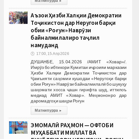
Матни пурра
▸
Аъзои Ҳизби Халқии Демократии
Тоҷикистон дар Неругоҳи барқи
обии «Роғун» Наврӯзи
байналмилалиро таҷлил
намуданд
🕔
17:00, 15.Апр 2026
ДУШАНБЕ, 15.04.2026 /АМИТ «Ховар»/.
Имрӯз бо ибтикори Кумитаи иҷроияи марказии
Ҳизби Халқии Демократии Тоҷикистон дар
Ҷамъияти саҳомии кушодаи «Неругоҳи барқи
обии Роғун» Наврӯзи байналмилалӣ бо шукуҳу
шаҳомати хосса ҷашн гирифта шуд, иттилоъ
медиад АМИТ «Ховар». Меҳмононро дар
даромадгоҳи шаҳри Роғун
Матни пурра
▸
ЭМОМАЛӢ РАҲМОН — ОФТОБИ
МУҲАББАТИ МИЛЛАТ ВА