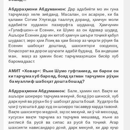
Абдураҳмони Абдуманнон:
Дар адабиёти мо ин гуна
тарҷумаҳо хеле зиёданд. Масалан, он асарҳое, ки ба
қалами Сотим Улуғзода тааллуқ доранд, ҳамчун моли
адабиёти худамон пазируфта шудаанд. Ҳамчунин
«Гулафшон»-и Есенин, ки Шумо аз он ёдовар шудед.
Ашъори Есенин дар ин китоб ҳамчун шеъри тоҷикӣ қабул
шудааст, зеро ҳам Лоиқ ва ҳам Бозор аз ҷиҳати рӯҳия ба
Есенин шабоҳат доштанд, шахсиятҳои озодихоҳ,
боҷасорат ва дорои шуҷоати адабӣ буданд. Ба андешаи
ман, маҳз аз ҳамин боис тарҷумаҳояшон бисёр хуб
баромадааст.
АМИТ «Ховар»:
Яъне Шумо гуфтаниед, ки барои он
ки тарҷума хуб барояд, бояд ҳатман тарҷумон рӯҳан
ба муаллиф шабоҳат дошта бошад?
Абдураҳмони Абдуманнон:
Бале, ҳамин хел. Вақте ки
ашъори шоиреро тарҷума мекунӣ, бояд ӯро шиносӣ, хуб
дарк кунӣ ва рӯҳан бо ӯ шабоҳат дошта бошӣ. Худатро ба
ҷои ӯ гузошта ё дар худ он шоирро тасаввур карда тавонӣ.
Вақте шахсиятро медонӣ, эҳсос мекунӣ, ки ӯ чӣ мехоҳад,
хусусан вақти тарҷума аз тарҷума мешавад, яъне аз
англисӣ ба русӣ ва сипас аз русӣ ба тоҷикӣ. Агар
шахсияти нависандаро донӣ, дарк мекунӣ, ки дар куҷо