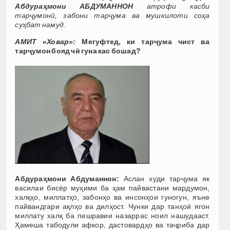
Абдураҳмони АБДУМАННОН
атрофи касби
тарҷумонӣ, забони тарҷума ва мушкилоти соҳа
суҳбат намуд.
АМИТ «Ховар»:
Мегуфтед, ки тарҷума чист ва
тарҷумон бояд чӣ гуна кас бошад?
Абдураҳмони Абдуманнон:
Аслан худи тарҷума як
василаи бисёр муҳими ба ҳам пайвастани мардумон,
халқҳо, миллатҳо, забонҳо ва инсонҳои гуногун, яъне
пайвандгари ақлҳо ва дилҳост. Чунки дар танҳоӣ ягон
миллату халқ ба пешравии назаррас ноил нашудааст.
Ҳамеша табодули афкор, дастовардҳо ва таҷриба дар