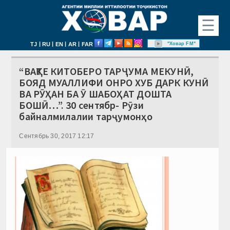
☰
|
|
|
|
"Ховар FM"
TJ
RU
EN
AR
FAR
“ВАҚТЕ КИТОБЕРО ТАРҶУМА МЕКУНӢ,
БОЯД МУАЛЛИФИ ОНРО ХУБ ДАРК КУНӢ
ВА РӮҲАН БА Ӯ ШАБОҲАТ ДОШТА
БОШӢ…”. 30 сентябр- Рӯзи
байналмилалии тарҷумонҳо
Сентябрь 30, 2017 12:17