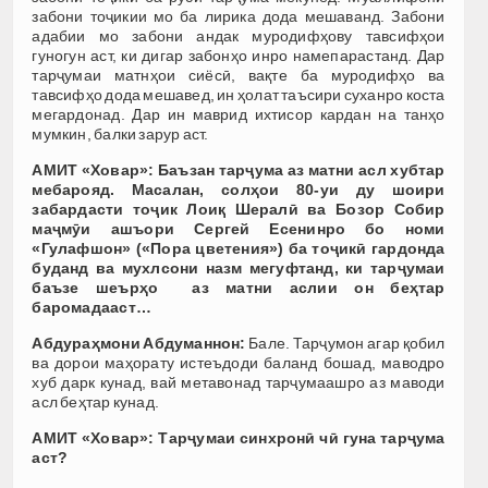
забони тоҷикии мо ба лирика дода мешаванд. Забони
адабии мо забони андак муродифҳову тавсифҳои
гуногун аст, ки дигар забонҳо инро намепарастанд. Дар
тарҷумаи матнҳои сиёсӣ, вақте ба муродифҳо ва
тавсифҳо дода мешавед, ин ҳолат таъсири суханро коста
мегардонад. Дар ин маврид ихтисор кардан на танҳо
мумкин, балки зарур аст.
АМИТ «Ховар»:
Баъзан тарҷума аз матни асл хубтар
мебарояд. Масалан, солҳои 80-уи ду шоири
забардасти тоҷик Лоиқ Шералӣ ва Бозор Собир
маҷмӯи ашъори Сергей Есенинро бо номи
«Гулафшон» («Пора цветения») ба тоҷикӣ гардонда
буданд ва мухлсони назм мегуфтанд, ки тарҷумаи
баъзе шеърҳо аз матни аслии он беҳтар
баромадааст…
Абдураҳмони Абдуманнон:
Бале. Тарҷумон агар қобил
ва дорои маҳорату истеъдоди баланд бошад, маводро
хуб дарк кунад, вай метавонад тарҷумаашро аз маводи
асл беҳтар кунад.
АМИТ «Ховар»:
Тарҷумаи синхронӣ чӣ гуна тарҷума
аст?