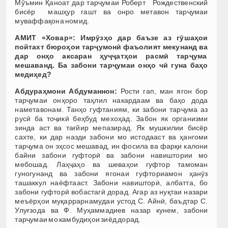
Мӯъмин Қаноат дар тарҷумаи Роберт Рождественский
бисёр машҳур гашт ва онро метавон тарҷумаи
муваффақона номид.
АМИТ «Ховар»:
Имрӯзҳо дар баъзе аз гӯшаҳои
пойтахт бюроҳои тарҷумонӣ фаъолият мекунанд ва
дар онҳо аксаран ҳуҷҷатҳои расмӣ тарҷума
мешаванд. Ба забони тарҷумаи онҳо чӣ гуна баҳо
медиҳед?
Абдураҳмони Абдуманнон:
Рости гап, ман ягон бор
тарҷумаи онҳоро таҳлил накардаам ва баҳо дода
наметавонам. Танҳо гуфтаниям, ки забони тарҷума аз
русӣ ба тоҷикӣ беҳбуд мехоҳад. Забон як организми
зинда аст ва тағйир мепазирад. Як мушкилии бисёр
сахте, ки дар назди забони мо истодааст ва ҳангоми
тарҷума он эҳсос мешавад, ин фосила ва фарқи калони
байни забони гуфторӣ ва забони навиштории мо
мебошад. Лаҳҷаҳо ва шеваҳои гуфтор тамоман
гуногунанд ва забони ягонаи гуфториамон ҳанӯз
ташаккул наёфтааст. Забони навишторӣ, албатта, бо
забони гуфторӣ вобастагӣ дорад. Агар аз нуқтаи назари
меъёрҳои муқаррарнамудаи устод С. Айнӣ, баъдтар С.
Улуғзода ва Ф. Муҳаммадиев назар кунем, забони
тарҷумаи мо камбудиҳои зиёд дорад.