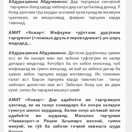
Абдураҳмони Абдуманнон:
Дар тарҷумаи синхронӣ
тарҷумон бояд ҳарду забонро дар сатҳи баланд донад. Ӯ
бояд ҳангоми гӯш кардан аллакай ҳазм кунад ва мазмуни
ҷумлаеро, ки мешунавад, фавран тарҷума карда
тавонад.
АМИТ «Ховар»:
Мафҳуми «дӯстони дурӯғини
тарҷумон» («ложные друзья переводчика»)-ро шарҳ
медодед…
Абдураҳмони Абдуманнон:
Дӯстони дурӯғинаш ҳамин
аст, ки ба назари ман кас забони гуфтугӯии як халқи
дигарро медонад. Китобро ба он забон мехонад, хуб
мефаҳмад ва гумон мекунад, ки вай аз забони дигар ба
ҳамин забон тарҷума карда метавонад. Ин тамоман
ғалат аст. Барои тарҷума карда тавонистан танҳо
забонро донистан кам аст. Забонро бояд ҳис ва дарк
кунӣ, сипас ба тарҷума машғул шавӣ.
АМИТ «Ховар»:
Дар адабиёти мо тарҷумаҳое
ҳастанд, ки на танҳо хонандаро бо осори халқҳои
гуногун шинос кардаанд, балки онҳо аллакай моли
адабиёти мо шудаанд. Масалан тарҷумаи
«Чаманоро»-и Раҳим Ҳошимро мехонӣ, гумон
мекунӣ, ки гӯё ба забони тоҷикӣ навишта шуда
бошад…