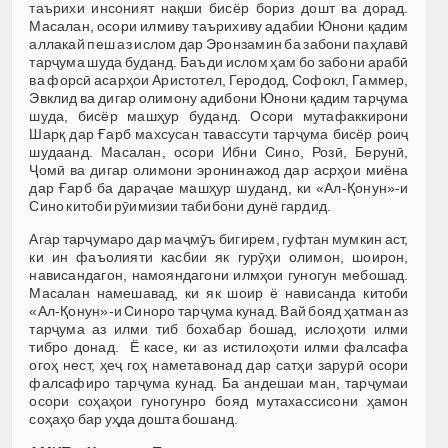
таърихи инсоният нақши бисёр бориз дошт ва дорад.
Масалан, осори илмиву таърихиву адабии Юнони қадим
аллакай пеш аз ислом дар Эронзамин ба забони паҳлавӣ
тарҷума шуда буданд. Баъди ислом ҳам бо забони арабӣ
ва форсӣ асарҳои Аристотел, Геродод, Софокл, Гаммер,
Эвклид ва дигар олимону адибони Юнони қадим тарҷума
шуда, бисёр машҳур буданд. Осори мутафаккирони
Шарқ дар Ғарб махсусан тавассути тарҷума бисёр роиҷ
шудаанд. Масалан, осори Ибни Сино, Розӣ, Берунӣ,
Ҷомӣ ва дигар олимони эронинажод дар асрҳои миёна
дар Ғарб ба дараҷае машҳур шуданд, ки «Ал-Қонун»-и
Сино китоби рӯимизии табибони дунё гардид.
Агар тарҷумаро дар маҷмӯъ бигирем, гуфтан мумкин аст,
ки ин фаъолияти касбии як гурӯҳи олимон, шоирон,
нависандагон, намояндагони илмҳои гуногун мебошад.
Масалан намешавад, ки як шоир ё нависанда китоби
«Ал-Қонун»-и Синоро тарҷума кунад. Вай бояд ҳатман аз
тарҷума аз илми тиб бохабар бошад, ислоҳоти илми
тибро донад. Ё касе, ки аз истилоҳоти илми фалсафа
огоҳ нест, ҳеҷ гоҳ наметавонад дар сатҳи зарурӣ осори
фалсафиро тарҷума кунад. Ба андешаи ман, тарҷумаи
осори соҳаҳои гуногунро бояд мутахассисони ҳамон
соҳаҳо бар уҳда дошта бошанд.