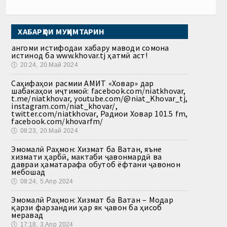
ХАБАРҲОИ МУҲИМТАРИН
Ҳангоми истифодаи хабару маводи сомона
истинод ба www.khovar.tj ҳатмӣ аст!
🕔
20:24, 20.Май 2024
Саҳифаҳои расмии АМИТ «Ховар» дар
шабакаҳои иҷтимоӣ: facebook.com/niatkhovar,
t.me/niatkhovar, youtube.com/@niat_Khovar_tj,
instagram.com/niat_khovar/,
twitter.com/niatkhovar, Радиои Ховар 101.5 fm,
facebook.com/khovarfm/
🕔
08:23, 20.Май 2024
Эмомалӣ Раҳмон: Хизмат ба Ватан, яъне
хизмати ҳарбӣ, мактаби ҷавонмардӣ ва
давраи ҳаматарафа обутоб ёфтани ҷавонон
мебошад
🕔
08:24, 5.Апр 2024
Эмомалӣ Раҳмон: Хизмат ба Ватан – Модар
қарзи фарзандии ҳар як ҷавон ба ҳисоб
меравад
🕔
17:18, 3.Апр 2024