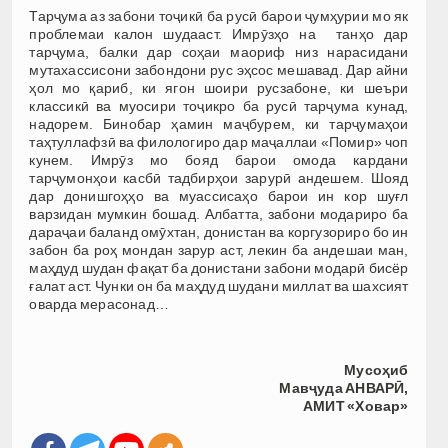
Тарҷума аз забони тоҷикӣ ба русӣ барои ҷумҳурии мо як
проблемаи калон шудааст. Имрӯзҳо на танҳо дар
тарҷума, балки дар соҳаи маориф низ нарасидани
мутахассисони забондони рус эҳсос мешавад. Дар айни
ҳол мо қариб, ки ягон шоири русзабоне, ки шеъри
классикӣ ва муосири тоҷикро ба русӣ тарҷума кунад,
надорем. Бинобар ҳамин маҷбурем, ки тарҷумаҳои
таҳтуллафзӣ ва филологиро дар маҷаллаи «Помир» чоп
кунем. Имрӯз мо бояд барои омода кардани
тарҷумонҳои касбӣ тадбирҳои зарурӣ андешем. Шояд
дар донишгоҳҳо ва муассисаҳо барои ин кор шуғл
варзидан мумкин бошад. Албатта, забони модариро ба
дараҷаи баланд омӯхтан, донистан ва коргузориро бо ин
забон ба роҳ мондан зарур аст, лекин ба андешаи ман,
маҳдуд шудан фақат ба донистани забони модарӣ бисёр
ғалат аст. Чунки он ба маҳдуд шудани миллат ва шахсият
оварда мерасонад…
Мусоҳиб
Мавҷуда АНВАРӢ,
АМИТ «Ховар»