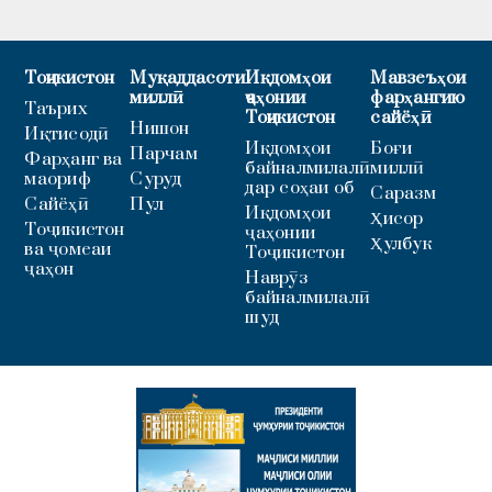
Тоҷикистон
Муқаддасоти
Иқдомҳои
Мавзеъҳои
миллӣ
ҷаҳонии
фарҳангию
Таърих
Тоҷикистон
сайёҳӣ
Нишон
Иқтисодӣ
Иқдомҳои
Боғи
Парчам
Фарҳанг ва
байналмилалӣ
миллӣ
маориф
Суруд
дар соҳаи об
Саразм
Сайёҳӣ
Пул
Иқдомҳои
Ҳисор
Тоҷикистон
ҷаҳонии
Ҳулбук
ва ҷомеаи
Тоҷикистон
ҷаҳон
Наврӯз
байналмилалӣ
шуд