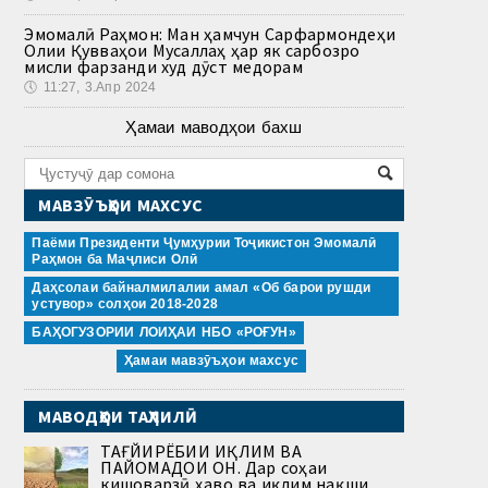
Эмомалӣ Раҳмон: Ман ҳамчун Сарфармондеҳи
Олии Қувваҳои Мусаллаҳ ҳар як сарбозро
мисли фарзанди худ дӯст медорам
🕔
11:27, 3.Апр 2024
Ҳамаи маводҳои бахш
МАВЗӮЪҲОИ МАХСУС
Паёми Президенти Ҷумҳурии Тоҷикистон Эмомалӣ
Раҳмон ба Маҷлиси Олӣ
Даҳсолаи байналмилалии амал «Об барои рушди
устувор» солҳои 2018-2028
БАҲОГУЗОРИИ ЛОИҲАИ НБО «РОҒУН»
Ҳамаи мавзӯъҳои махсус
МАВОДҲОИ ТАҲЛИЛӢ
ТАҒЙИРЁБИИ ИҚЛИМ ВА
ПАЙОМАДҲОИ ОН. Дар соҳаи
кишоварзӣ ҳаво ва иқлим нақши