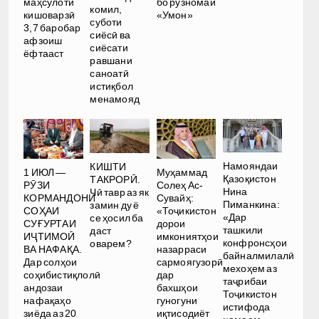
маҳсулоти
бо рӯзномаи
комил,
кишоварзӣ
«Умон»
суботи
3,7 баробар
сиёсӣ ва
афзоиш
сиёсати
ёфтааст
равшани
саноатӣ
истиқбол
менамояд
Намояндаи
КИШТИ
1 ИЮЛ —
Муҳаммад
Қазоқистон
ТАКРОРӢ.
РӮЗИ
Солеҳ Ас-
Нина
Чӣ тавр аз як
КОРМАНДОНИ
Сувайҳ:
Пиманкина:
замин ду ё
СОҲАИ
«Тоҷикистон
«Дар
се ҳосил ба
СУҒУРТАИ
дорои
ташкили
даст
ИҶТИМОӢ
имкониятҳои
конфронсҳои
оварем?
ВА НАФАҚА.
назарраси
байналмилалӣ
Дар солҳои
сармоягузорӣ
мехоҳем аз
соҳибистиқлолӣ
дар
таҷрибаи
андозаи
бахшҳои
Тоҷикистон
нафақаҳо
гуногуни
истифода
зиёда аз 20
иқтисодиёт