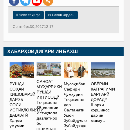

Чопи саҳифа
✉
Равон кардан
Сентябрь 30, 2017 12:17
ХАБАРҲОИ ДИГАРИ ИН БАХШ
САНОАТ —
РУШДИ
Мусоҳибаи
ОБЁРИИ
МУҲАРРИКИ
СОҲАИ
Сафири
ҚАТРАГӢ ЧӢ
РУШДИ
КИШОВАРЗӢ
Ҷумҳурии
БАРТАРӢ
ИҚТИСОДӢ.
ДАР 35
Тоҷикистон
ДОРАД?
Тоҷикистон
СОЛИ
дар
Шарҳи
35-солагии
ИСТИҚЛОЛИЯТИ
Салтанати
коршинос
Истиқлоли
ДАВЛАТӢ.
Умон
дар ин
давлатиро
Ҳаҷми
Зубайдулло
мавзуъ
бо
умумии
Зубайдзода
эътимоди