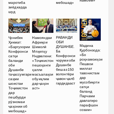
намоем»
маротиба
мебошад»
зиёд карда
шуд
РАВАНДИ
Ҷонибек
Намояндаи
ОБИ
Ҳикмат:
Африқои
Мадина
ДУШАНБЕ.
«Баргузории
Шимолӣ
Қурбонзода:
Ба
Конфронси
Мпҳепҳу
«Бо
Конфронси
сатҳи
Нндвелени:
роҳнамоиҳои
чоруми оби
баланди
«Тоҷикистон
Пешвои
Душанбе
оби
пешоҳанги
миллат
беш аз 150
Душанбе
ҳалли
тавонистам
волонтёри
таҷассумгари
масъалаҳои
дар
ҷавон ҷалб
саҳми
обу иқлим
мусобиқоти
гардидааст
шоистаи
дар ҷаҳон
сатҳи
Тоҷикистон
аст»
баланд
дар
Парчами
пешбурди
давлатиро
рӯзномаи
парафшон
ҷаҳонии об
созам»
мебошад»