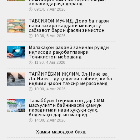
аввалиндараҷа доранд
🕔
09:14, 7.Авг 2026
ТАВСИЯҲОИ МУФИД. Доир ба тарзи
нави захира кардани меваҷоту
сабзавот барои фасли зимистон
🕔
10:36, 6.Авг 2026
Малакаҳои рақамӣ заминаи рушди
иқтисоди рақобатпазири
Тоҷикистон мебошанд
🕔
11:30, 4.Авг 2026
ТАҒЙИРЁБИИ ИҚЛИМ. Эл-Нинё ва
Ла-Ниня – ду ҳодисаи табиие, ки ба
иқлими ҷаҳон таъсир мерасонанд
🕔
10:00, 4.Авг 2026
Ташаббуси Тоҷикистон дар СММ:
масъулияти байнинаслӣ ҳамчун
парадигмаи нави ҳуқуқи сулҳ.
Андешаҳо дар ин маврид
🕔
14:00, 2.Авг 2026
Ҳамаи маводҳои бахш