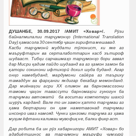
ДУШАНБЕ, 30.09.2017 /АМИТ «Ховар»/.
Рӯзи
байналмилалии тарҷумонҳо (International Translation
Day) ҳамасола 30 сентябр ҷашн гирифта мешавад.
Касби тарҷумонӣ муддати тӯлонист, ки яке аз
маъруфтарин ва серталаботтарин касб эътироф
шудааст. Тибқи сарчашмаҳо тарҷумонҳо бори аввал
дар Мисри қадим пайдо шудаанд ва аз ҳамон замон ба
қатори сокинони ифтихорӣ дохил шуда буданд. Агар
онҳо намебуданд, мардумони сайёра аз таъриху
тамаддун ва фарҳанги якдигар бехабар мемонданд.
Дар миёнаҳои асри XX олимон ва барномасозони
тамоми ҷаҳон тавассути барномаҳои гуногун ба
тарҷумаи автоматӣ ба воситаи компютери шахсӣ
шурӯъ карданд.
Вале то ин замон ҳатто тарҷумаи аз
ҳама беҳтарини он ҳам наметавонад тарчумаи
инсонро иваз намояд. Чунки ҳангоми тарҷума аз ҳама
муҳим ёфтани калимаи мувофиқ не, балки фикр аст.
Дар робита ба ин рӯз хабарнигори АМИТ «Ховар» бо
адабиётшинос ва тарҷумони маъруфи ҷумҳурӣ