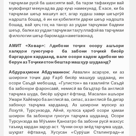
тарҷумаи русӣ ба шахсияти вай, ба тарзи тафаккури вай
мувофиқат мекунад ва дар куҷо намекунад. Ё касе, ки ба
тарҷумаи шеър машғул аст, агар худаш завқи шеъргӯӣ
надошта бошад, ё ин ки қобилияти дарки шеър надошта
бошад, вай ҳеҷ гоҳ на танҳо аз уҳдаи тарҷумаи бадеии
шеър, балки аз уҳдаи тарҷумаи таҳтуллафзӣ ва тарҷумаи
филологии шеър баромада наметавонад.
АМИТ «Ховар»:
А
дибони тоҷик осору ашъори
халқҳои гуногунро ба забони тоҷикӣ бисёр
баргардон кардаанд, вале осори кадом адибони мо
берун аз Тоҷикистон бештар машҳур шудаанд?
Абдураҳмони Абдуманнон:
Аввалин асарҳое, ки аз
шоирони тоҷик дар Ғарб бисёр машҳур шудаанд, ин
осори Саъдӣ мебошад. «Гулистон» ва ғазалиёти Саъдӣ
ба забонҳои фаронсавӣ, немисӣ ва баъдтар ба англисӣ
тарҷума шуда, бисёр шӯҳрат ёфтанд. Масалан ашъори
Умари Хайёмро ба англисӣ ва, сипас, аз англисӣ ба дигар
забонҳо тарҷума кардаанд. Аз шоирони муосир аз
Лоҳутӣ, Турсунзода, Айнӣ, хулоса қариб осори ҳамаи
шоирон ба забонҳои гуногун тарҷума шудаанд. Осори
Турсунзода ва Мӯъмин Қаноатро ба забони русӣ махсус
таъкид кардан зарур аст. Чунки онҳо зиёд тарҷума шуда,
шуҳрат ёфтаанд. Хусусан «Сурӯши Сталинград»-и