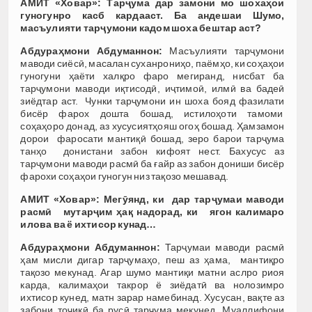
АМИТ «Ховар»:
Тарҷума дар замони мо шохаҳои
гуногунро касб кардааст. Ба андешаи Шумо,
масъулияти тарҷумони кадом шоха бештар аст?
Абдураҳмони Абдуманнон:
Масъулияти тарҷумони
маводи сиёсӣ, масалан суханрониҳо, паёмҳо, ки соҳаҳои
гуногуни ҳаёти халқро фаро мегиранд, нисбат ба
тарҷумони маводи иқтисодӣ, иҷтимоӣ, илмӣ ва бадеӣ
зиёдтар аст. Чунки тарҷумони ин шоха бояд фазилати
бисёр фарох дошта бошад, истилоҳоти тамоми
соҳаҳоро донад, аз хусусиятҳояш огоҳ бошад. Ҳамзамон
дорои фаросати мантиқӣ бошад, зеро барои тарҷума
танҳо донистани забон кифоят нест. Бахусус аз
тарҷумони маводи расмӣ ба ғайр аз забон дониши бисёр
фарохи соҳаҳои гуногун низ тақозо мешавад.
АМИТ «Ховар»:
Мегӯянд, ки дар тарҷумаи маводи
расмӣ мутарҷим ҳақ надорад, ки ягон калимаро
илова ва ё ихтисор кунад…
Абдураҳмони Абдуманнон:
Тарҷумаи маводи расмӣ
ҳам мисли дигар тарҷумаҳо, пеш аз ҳама, мантиқро
тақозо мекунад. Агар шумо мантиқи матни аслро риоя
карда, калимаҳои такрор ё зиёдатӣ ва нолозимро
ихтисор кунед, матн зарар намебинад. Хусусан, вақте аз
забони тоҷикӣ ба русӣ тарҷума мекунед. Муаллифони