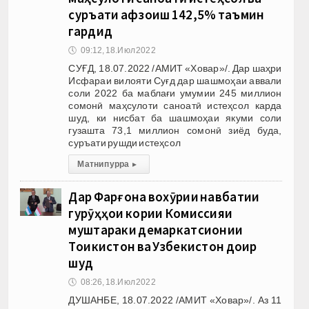
суръати афзоиш 142,5% таъмин
гардид
🕔
09:12, 18.Июл 2022
СУҒД, 18.07.2022 /АМИТ «Ховар»/. Дар шаҳри
Исфараи вилояти Суғд дар шашмоҳаи аввали
соли 2022 ба маблағи умумии 245 миллион
сомонӣ маҳсулоти саноатӣ истеҳсол карда
шуд, ки нисбат ба шашмоҳаи якуми соли
гузашта 73,1 миллион сомонӣ зиёд буда,
суръати рушди истеҳсол
Матни пурра
▸
Дар Фарғона вохӯрии навбатии
гурӯҳҳои кории Комиссияи
муштараки демаркатсионии
Тоҷикистон ва Узбекистон доир
шуд
🕔
08:26, 18.Июл 2022
ДУШАНБЕ, 18.07.2022 /АМИТ «Ховар»/. Аз 11