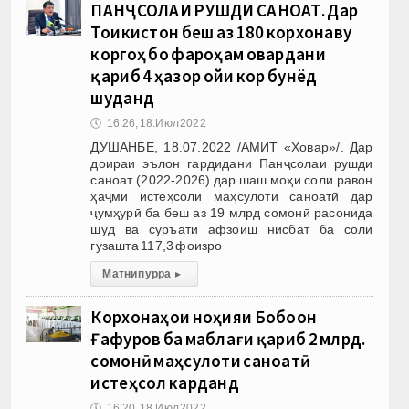
ПАНҶСОЛАИ РУШДИ САНОАТ. Дар
Тоҷикистон беш аз 180 корхонаву
коргоҳ бо фароҳам овардани
қариб 4 ҳазор ҷойи кор бунёд
шуданд
🕔
16:26, 18.Июл 2022
ДУШАНБЕ, 18.07.2022 /АМИТ «Ховар»/. Дар
доираи эълон гардидани Панҷсолаи рушди
саноат (2022-2026) дар шаш моҳи соли равон
ҳаҷми истеҳсоли маҳсулоти саноатӣ дар
ҷумҳурӣ ба беш аз 19 млрд сомонӣ расонида
шуд ва суръати афзоиш нисбат ба соли
гузашта 117,3 фоизро
Матни пурра
▸
Корхонаҳои ноҳияи Бобоҷон
Ғафуров ба маблағи қариб 2 млрд.
сомонӣ маҳсулоти саноатӣ
истеҳсол карданд
🕔
16:20, 18.Июл 2022