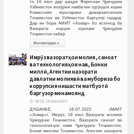
то 16 июл дар шаҳри Фарғонаи Ҷумҳурии
Узбекистон вохӯрии навбатии гурӯҳҳои кории
Комиссияи муштараки демаркатсионии
Тоҷикистон ва Узбекистон баргузор гардид.
Дар ин бора АМИТ «Ховар» бо истинод ба
Вазорати корҳои хориҷии Ҷумҳурии
Тоҷикистон хабар
Матни пурра
▸
Имрӯз вазоратҳои молия, саноат
ва технологияҳои нав, Бонки
миллӣ, Агентии назорати
давлатии молиявӣ ва мубориза бо
коррупсия нишасти матбуотӣ
баргузор менамоянд
🕔
08:15, 18.Июл 2022
ДУШАНБЕ, 18.07.2022 /АМИТ
«Ховар»/. Имрӯз, 18 июл Вазорати молияи
Ҷумҳурии Тоҷикистон, Вазорати саноат ва
технологияҳои нави Ҷумҳурии Тоҷикистон,
Бонки миллии Тоҷикистон, Агентии назорати