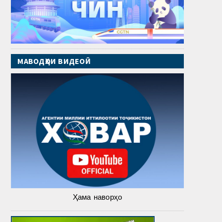
МАВОДҲОИ ВИДЕОӢ
Ҳама наворҳо