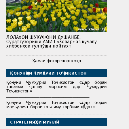
ЛОЛАҲОИ ШУКУФОНИ ДУШАНБЕ.
Суратгузориши АМИТ «Ховар» аз кӯчаву
хиёбонҳои гулпӯши пойтахт
Ҳамаи фоторепортажҳо
ҚОНУНҲОИ ҶУМҲУРИИ ТОҶИКИСТОН
Қонуни Ҷумҳурии Тоҷикистон «Дар бораи
танзими ҷашну маросим дар Ҷумҳурии
Тоҷикистон»
___________________________________
Қонуни Ҷумҳурии Тоҷикистон «Дар бораи
масъулият барои таълиму тарбияи кӯдак»
СТРАТЕГИЯҲОИ МИЛЛӢ