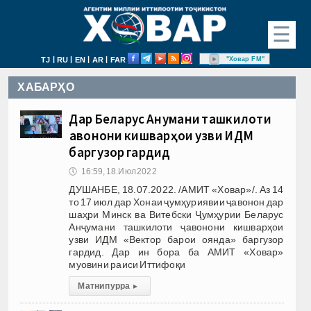
☰
|
|
|
|
"Ховар FM"
TJ
RU
EN
AR
FAR
ХАБАРҲО
Дар Беларус Анҷумани ташкилоти
ҷавонони кишварҳои узви ИДМ
баргузор гардид
🕔
16:59, 18.Июл 2022
ДУШАНБЕ, 18.07.2022. /АМИТ «Ховар»/. Аз 14
то 17 июл дар Хонаи ҷумҳуриявии ҷавонон дар
шаҳри Минск ва Витебски Ҷумҳурии Беларус
Анҷумани ташкилоти ҷавонони кишварҳои
узви ИДМ «Вектор барои оянда» баргузор
гардид. Дар ин бора ба АМИТ «Ховар»
муовини раиси Иттифоқи
Матни пурра
▸