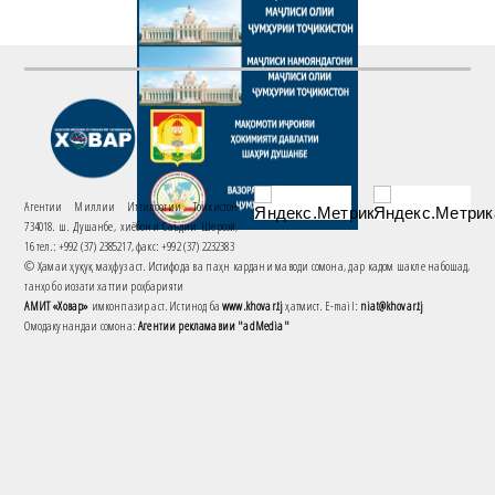
Агентии Миллии Иттилоотии Тоҷикистон
734018. ш. Душанбе, хиёбони Саъдии Шерозӣ,
16 тел.: +992 (37) 2385217, факс: +992 (37) 2232383
© Ҳамаи ҳуқуқ маҳфуз аст. Истифода ва паҳн кардани маводи сомона, дар кадом шакле набошад,
танҳо бо иҷозати хаттии роҳбарияти
АМИТ «Ховар»
имконпазир аст. Истинод ба
www.khovar.tj
ҳатмист. E-mail:
niat@khovar.tj
Омодакунандаи сомона:
Агентии рекламавии "adMedia"