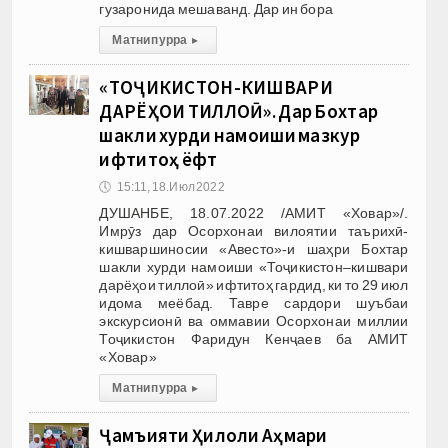
гузаронида мешаванд. Дар ин бора
Матни пурра
▸
«ТОҶИКИСТОН-КИШВАРИ
ДАРЁҲОИ ТИЛЛОӢ». Дар Бохтар
шакли хурди намоиши мазкур
ифтитоҳ ёфт
🕔
15:11, 18.Июл 2022
ДУШАНБЕ, 18.07.2022 /АМИТ «Ховар»/.
Имрӯз дар Осорхонаи вилоятии таърихӣ-
кишваршиносии «Авесто»-и шаҳри Бохтар
шакли хурди намоиши «Тоҷикистон–кишвари
дарёҳои тиллоӣ» ифтитоҳ гардид, ки то 29 июл
идома меёбад. Тавре сардори шуъбаи
экскурсионӣ ва оммавии Осорхонаи миллии
Тоҷикистон Фаридун Кенҷаев ба АМИТ
«Ховар»
Матни пурра
▸
Ҷамъияти Ҳилоли Аҳмари