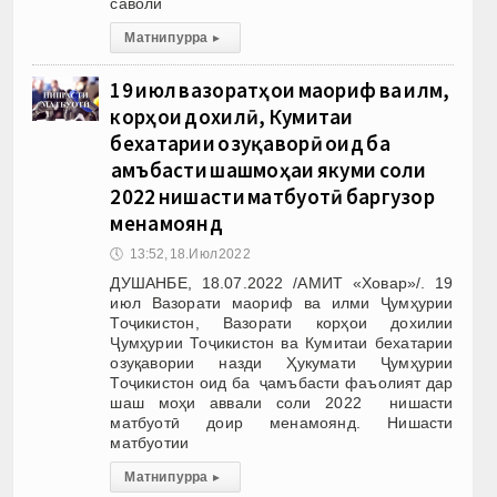
саволи
Матни пурра
▸
19 июл вазоратҳои маориф ва илм,
корҳои дохилӣ, Кумитаи
бехатарии озуқаворӣ оид ба
ҷамъбасти шашмоҳаи якуми соли
2022 нишасти матбуотӣ баргузор
менамоянд
🕔
13:52, 18.Июл 2022
ДУШАНБЕ, 18.07.2022 /АМИТ «Ховар»/. 19
июл Вазорати маориф ва илми Ҷумҳурии
Тоҷикистон, Вазорати корҳои дохилии
Ҷумҳурии Тоҷикистон ва Кумитаи бехатарии
озуқавории назди Ҳукумати Ҷумҳурии
Тоҷикистон оид ба ҷамъбасти фаъолият дар
шаш моҳи аввали соли 2022 нишасти
матбуотӣ доир менамоянд. Нишасти
матбуотии
Матни пурра
▸