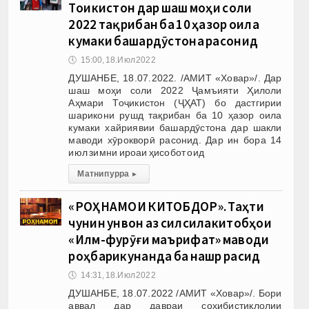
Тоҷикистон дар шаш моҳи соли
2022 тақрибан ба 10 ҳазор оила
кумаки башардӯстона расонид
🕔
15:00, 18.Июл 2022
ДУШАНБЕ, 18.07.2022. /АМИТ «Ховар»/. Дар
шаш моҳи соли 2022 Ҷамъияти Ҳилоли
Аҳмари Тоҷикистон (ҶҲАТ) бо дастгирии
шарикони рушд тақрибан ба 10 ҳазор оила
кумаки хайриявии башардӯстона дар шакли
маводи хӯрокворӣ расонид. Дар ин бора 14
июл зимни ироаи ҳисобот оид
Матни пурра
▸
«РОҲНАМОИ КИТОБДОР». Таҳти
чунин унвон аз силсилакитобҳои
«Илм-фурӯғи маърифат» маводи
роҳбарикунанда ба нашр расид
🕔
14:31, 18.Июл 2022
ДУШАНБЕ, 18.07.2022 /АМИТ «Ховар»/. Бори
аввал дар давраи соҳибистиқлолии