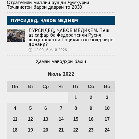
Стратегияи миллии рушди Ҷумҳурии
Тоҷикистон барои давраи то 2030
ПУРСИДЕД, ҶАВОБ МЕДИҲЕМ
ПУРСИДЕД, ҶАВОБ МЕДИҲЕМ. Пеш
аз сафар ба Федератсияи Русия
шаҳрвандони Тоҷикистон бояд чиро
донанд?
🕔
12:00, 6.Май 2026
Ҳамаи маводҳои бахш
Июль 2022
Пн
Вт
Ср
Чт
Пт
Сб
Вс
1
2
3
4
5
6
7
8
9
10
11
12
13
14
15
16
17
18
19
20
21
22
23
24