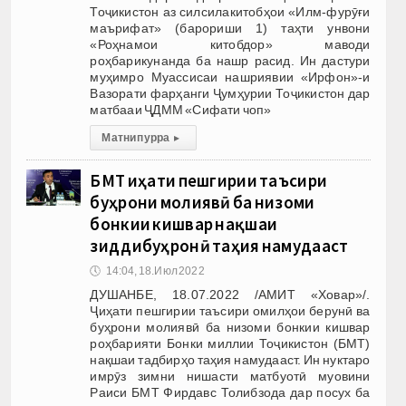
Тоҷикистон аз силсилакитобҳои «Илм-фурӯғи
маърифат» (барориши 1) таҳти унвони
«Роҳнамои китобдор» маводи
роҳбарикунанда ба нашр расид. Ин дастури
муҳимро Муассисаи нашриявии «Ирфон»-и
Вазорати фарҳанги Ҷумҳурии Тоҷикистон дар
матбааи ҶДММ «Сифати чоп»
Матни пурра
▸
БМТ ҷиҳати пешгирии таъсири
буҳрони молиявӣ ба низоми
бонкии кишвар нақшаи
зиддибуҳронӣ таҳия намудааст
🕔
14:04, 18.Июл 2022
ДУШАНБЕ, 18.07.2022 /АМИТ «Ховар»/.
Ҷиҳати пешгирии таъсири омилҳои берунӣ ва
буҳрони молиявӣ ба низоми бонкии кишвар
роҳбарияти Бонки миллии Тоҷикистон (БМТ)
нақшаи тадбирҳо таҳия намудааст. Ин нуктаро
имрӯз зимни нишасти матбуотӣ муовини
Раиси БМТ Фирдавс Толибзода дар посух ба