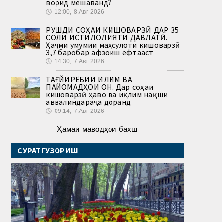
ворид мешаванд?
🕔
12:00, 8.Авг 2026
РУШДИ СОҲАИ КИШОВАРЗӢ ДАР 35
СОЛИ ИСТИҚЛОЛИЯТИ ДАВЛАТӢ.
Ҳаҷми умумии маҳсулоти кишоварзӣ
3,7 баробар афзоиш ёфтааст
🕔
14:30, 7.Авг 2026
ТАҒЙИРЁБИИ ИҚЛИМ ВА
ПАЙОМАДҲОИ ОН. Дар соҳаи
кишоварзӣ ҳаво ва иқлим нақши
аввалиндараҷа доранд
🕔
09:14, 7.Авг 2026
Ҳамаи маводҳои бахш
СУРАТГУЗОРИШ