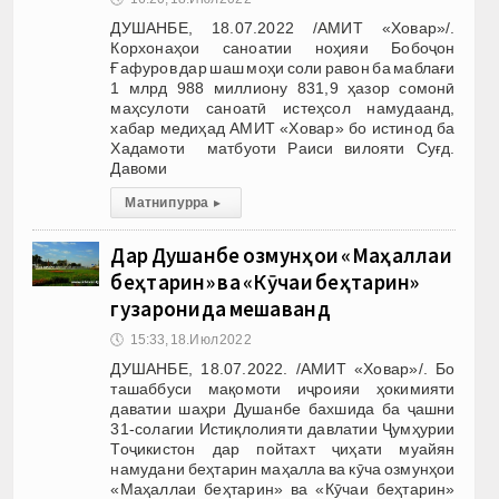
ДУШАНБЕ, 18.07.2022 /АМИТ «Ховар»/.
Корхонаҳои саноатии ноҳияи Бобоҷон
Ғафуров дар шаш моҳи соли равон ба маблағи
1 млрд 988 миллиону 831,9 ҳазор сомонӣ
маҳсулоти саноатӣ истеҳсол намудаанд,
хабар медиҳад АМИТ «Ховар» бо истинод ба
Хадамоти матбуоти Раиси вилояти Суғд.
Давоми
Матни пурра
▸
Дар Душанбе озмунҳои «Маҳаллаи
беҳтарин» ва «Кӯчаи беҳтарин»
гузаронида мешаванд
🕔
15:33, 18.Июл 2022
ДУШАНБЕ, 18.07.2022. /АМИТ «Ховар»/. Бо
ташаббуси мақомоти иҷроияи ҳокимияти
даватии шаҳри Душанбе бахшида ба ҷашни
31-солагии Истиқлолияти давлатии Ҷумҳурии
Тоҷикистон дар пойтахт ҷиҳати муайян
намудани беҳтарин маҳалла ва кӯча озмунҳои
«Маҳаллаи беҳтарин» ва «Кӯчаи беҳтарин»