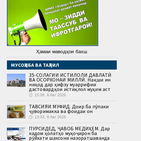
Ҳамаи маводҳои бахш
МУСОҲИБА ВА ТАҲЛИЛ
35-СОЛАГИИ ИСТИҚЛОЛИ ДАВЛАТӢ
ВА ОСОРХОНАИ МИЛЛӢ. Нақши ин
ниҳод дар ҳифзу муаррифии
дастовардҳои истиқлол муҳим аст
🕔
15:39, 8.Авг 2026
ТАВСИЯИ МУФИД. Доир ба пӯпаки
ҷуворимакка ва фоидаи он
🕔
13:33, 8.Авг 2026
ПУРСИДЕД, ҶАВОБ МЕДИҲЕМ. Дар
кадом ҳолатҳо муҳоҷирон ба
рӯйхати шахсони назоратшаванда