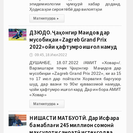
эпидемиологии ҷумҳурӣ хабар доданд.
Ҳодисаҳои сироятёбӣ дар вилоятҳои
Матни пурра
▸
ДЗЮДО. Ҷаҳонгир Маҷидов дар
мусобиқаи «Zagreb Grand Prix
2022» ҷойи ҳафтумро ишғол намуд
🕔
09:45, 18.Июл 2022
ДУШАНБЕ, 18.07.2022 /АМИТ «Ховар»/.
Варзишгари тоҷик Ҷаҳонгир Маҷидов дар
мусобиқаи «Zagreb Grand Prix 2022», ки аз 15
то 17 июл дар пойтахти Хорватия баргузор
шуд, дар вазни то 90кг қувваозмоӣ намуда,
ҷойи ҳафтумро ишғол кард. Дар ин бора АМИТ
«Ховар»
Матни пурра
▸
НИШАСТИ МАТБУОТӢ. Дар Исфара
ба маблағи 245 миллион сомонӣ
маҳсулоти саноатӣ истеҳсол ва