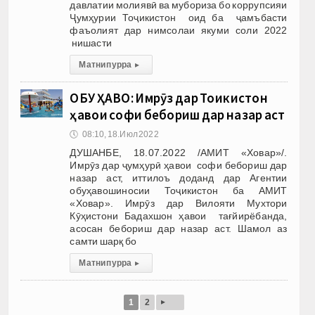
давлатии молиявӣ ва мубориза бо коррупсияи
Ҷумҳурии Тоҷикистон оид ба ҷамъбасти
фаъолият дар нимсолаи якуми соли 2022
нишасти
Матни пурра
▸
ОБУ ҲАВО: Имрӯз дар Тоҷикистон
ҳавои софи бебориш дар назар аст
🕔
08:10, 18.Июл 2022
ДУШАНБЕ, 18.07.2022 /АМИТ «Ховар»/.
Имрӯз дар ҷумҳурӣ ҳавои софи бебориш дар
назар аст, иттилоъ доданд дар Агентии
обуҳавошиносии Тоҷикистон ба АМИТ
«Ховар». Имрӯз дар Вилояти Мухтори
Кӯҳистони Бадахшон ҳавои тағйирёбанда,
асосан бебориш дар назар аст. Шамол аз
самти шарқ бо
Матни пурра
▸
▸
1
2