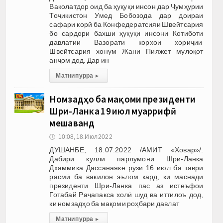
Ваколатдор оид ба ҳуқуқи инсон дар Ҷумҳурии
Тоҷикистон Умед Бобозода дар доираи
сафари корӣ ба Конфедератсияи Швейтсария
бо сардори бахши ҳуқуқи инсони Котиботи
давлатии Вазорати корхои хориҷии
Швейтсария хонум Жани Пияжет мулоқот
анҷом дод. Дар ин
Матни пурра
▸
Номзадҳо ба мақоми президенти
Шри-Ланка 19 июл муаррифӣ
мешаванд
🕔
10:08, 18.Июл 2022
ДУШАНБЕ, 18.07.2022 /АМИТ «Ховар»/.
Дабири кулли парлумони Шри-Ланка
Дхаммика Дассанаяке рӯзи 16 июл ба таври
расмӣ ба вакилон эълом кард, ки маснади
президенти Шри-Ланка пас аз истеъфои
Готабай Раҷапакса холӣ шуд ва иттилоъ дод,
ки номзадҳо ба мақоми роҳбари давлат
Матни пурра
▸