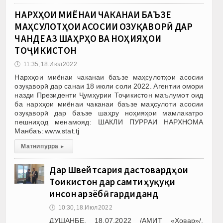
НАРХҲОИ МИЁНАИ ЧАКАНАИ БАЪЗЕ
МАҲСУЛОТҲОИ АСОСИИ ОЗУҚАВОРӢ ДАР
ЧАНДЕ АЗ ШАҲРҲО ВА НОҲИЯҲОИ
ТОҶИКИСТОН
🕔
11:35, 18.Июл 2022
Нархҳои миёнаи чаканаи баъзе маҳсулотҳои асосии
озуқаворӣ дар санаи 18 июли соли 2022. Агентии омори
назди Президенти Ҷумҳурии Тоҷикистон маълумот оид
ба нархҳои миёнаи чаканаи баъзе маҳсулоти асосии
озуқаворӣ дар баъзе шаҳру ноҳияҳои мамлакатро
пешниҳод менамояд: ШАКЛИ ПУРРАИ НАРХНОМА
Манбаъ: www.stat.tj
Матни пурра
▸
Дар Швейтсария дастовардҳои
Тоҷикистон дар самти ҳуқуқи
инсон арзёбӣ гардиданд
🕔
10:30, 18.Июл 2022
ДУШАНБЕ, 18.07.2022 /АМИТ «Ховар»/.