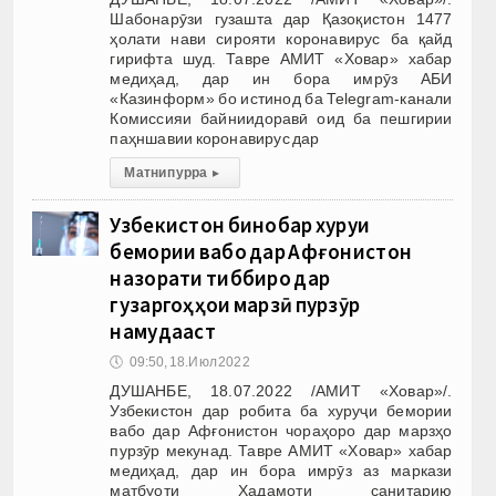
Шабонарӯзи гузашта дар Қазоқистон 1477
ҳолати нави сирояти коронавирус ба қайд
гирифта шуд. Тавре АМИТ «Ховар» хабар
медиҳад, дар ин бора имрӯз АБИ
«Казинформ» бо истинод ба Telegram-канали
Комиссияи байниидоравӣ оид ба пешгирии
паҳншавии коронавирус дар
Матни пурра
▸
Узбекистон бинобар хуруҷи
бемории вабо дар Афғонистон
назорати тиббиро дар
гузаргоҳҳои марзӣ пурзӯр
намудааст
🕔
09:50, 18.Июл 2022
ДУШАНБЕ, 18.07.2022 /АМИТ «Ховар»/.
Узбекистон дар робита ба хуруҷи бемории
вабо дар Афғонистон чораҳоро дар марзҳо
пурзӯр мекунад. Тавре АМИТ «Ховар» хабар
медиҳад, дар ин бора имрӯз аз маркази
матбуоти Хадамоти санитарию