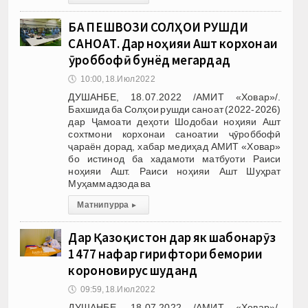
БА ПЕШВОЗИ СОЛҲОИ РУШДИ
САНОАТ. Дар ноҳияи Ашт корхонаи
ҷӯроббофӣ бунёд мегардад
🕔
10:00, 18.Июл 2022
ДУШАНБЕ, 18.07.2022 /АМИТ «Ховар»/.
Бахшида ба Солҳои рушди саноат (2022-2026)
дар Ҷамоати деҳоти Шодобаи ноҳияи Ашт
сохтмони корхонаи саноатии ҷӯроббофӣ
ҷараён дорад, хабар медиҳад АМИТ «Ховар»
бо истинод ба хадамоти матбуоти Раиси
ноҳияи Ашт. Раиси ноҳияи Ашт Шуҳрат
Муҳаммадзода ва
Матни пурра
▸
Дар Қазоқистон дар як шабонарӯз
1477 нафар гирифтори бемории
короновирус шуданд
🕔
09:59, 18.Июл 2022
ДУШАНБЕ, 18.07.2022 /АМИТ «Ховар»/.