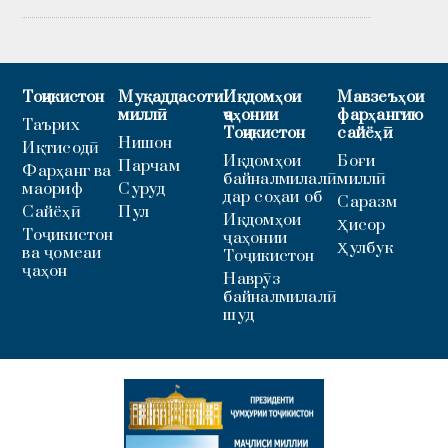
Тоҷикистон
Муқаддасоти
Иқдомҳои
Мавзеъҳои
миллӣ
ҷаҳонии
фарҳангию
Таърих
Тоҷикистон
сайёҳӣ
Нишон
Иқтисодӣ
Иқдомҳои
Боғи
Парчам
Фарҳанг ва
байналмилалӣ
миллӣ
маориф
Суруд
дар соҳаи об
Саразм
Сайёҳӣ
Пул
Иқдомҳои
Ҳисор
Тоҷикистон
ҷаҳонии
Ҳулбук
ва ҷомеаи
Тоҷикистон
ҷаҳон
Наврӯз
байналмилалӣ
шуд