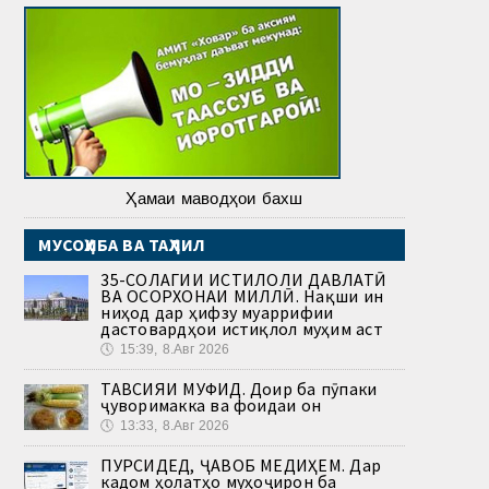
Ҳамаи маводҳои бахш
МУСОҲИБА ВА ТАҲЛИЛ
35-СОЛАГИИ ИСТИҚЛОЛИ ДАВЛАТӢ
ВА ОСОРХОНАИ МИЛЛӢ. Нақши ин
ниҳод дар ҳифзу муаррифии
дастовардҳои истиқлол муҳим аст
🕔
15:39, 8.Авг 2026
ТАВСИЯИ МУФИД. Доир ба пӯпаки
ҷуворимакка ва фоидаи он
🕔
13:33, 8.Авг 2026
ПУРСИДЕД, ҶАВОБ МЕДИҲЕМ. Дар
кадом ҳолатҳо муҳоҷирон ба