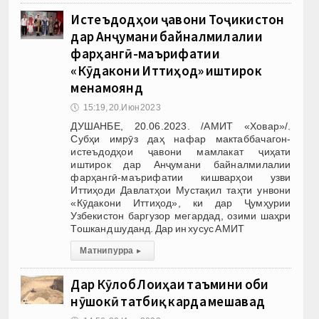
Истеъдодҳои ҷавони Тоҷикистон
дар Анҷумани байналмилалии
фарҳангӣ-маърифатии
«Кӯдакони Иттиҳод» иштирок
менамоянд
🕔
15:19, 20.Июн 2023
ДУШАНБЕ, 20.06.2023. /АМИТ «Ховар»/.
Субҳи имрӯз даҳ нафар мактаббачагон-
истеъдодҳои ҷавони мамлакат ҷиҳати
иштирок дар Анҷумани байналмилалии
фарҳангӣ-маърифатии кишварҳои узви
Иттиҳоди Давлатҳои Мустақил таҳти унвони
«Кӯдакони Иттиҳод», ки дар Ҷумҳурии
Узбекистон баргузор мегардад, озими шаҳри
Тошканд шуданд. Дар ин хусус АМИТ
Матни пурра
▸
Дар Кӯлоб Лоиҳаи таъмини оби
нӯшокӣ татбиқ карда мешавад