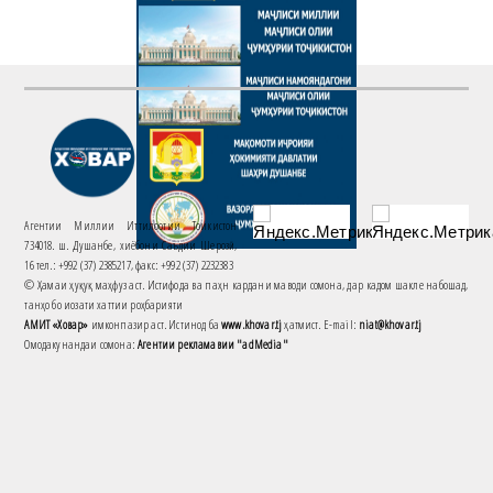
Агентии Миллии Иттилоотии Тоҷикистон
734018. ш. Душанбе, хиёбони Саъдии Шерозӣ,
16 тел.: +992 (37) 2385217, факс: +992 (37) 2232383
© Ҳамаи ҳуқуқ маҳфуз аст. Истифода ва паҳн кардани маводи сомона, дар кадом шакле набошад,
танҳо бо иҷозати хаттии роҳбарияти
АМИТ «Ховар»
имконпазир аст. Истинод ба
www.khovar.tj
ҳатмист. E-mail:
niat@khovar.tj
Омодакунандаи сомона:
Агентии рекламавии "adMedia"