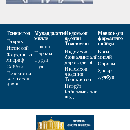
Тоҷикистон
Муқаддасоти
Иқдомҳои
Мавзеъҳои
миллӣ
ҷаҳонии
фарҳангию
Таърих
Тоҷикистон
сайёҳӣ
Нишон
Иқтисодӣ
Иқдомҳои
Боғи
Парчам
Фарҳанг ва
байналмилалӣ
миллӣ
маориф
Суруд
дар соҳаи об
Саразм
Сайёҳӣ
Пул
Иқдомҳои
Ҳисор
Тоҷикистон
ҷаҳонии
Ҳулбук
ва ҷомеаи
Тоҷикистон
ҷаҳон
Наврӯз
байналмилалӣ
шуд