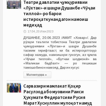
Театри давлатии ҷумҳуриявии
«Лӯхтак»-и шаҳри Душанбе «Чӯҷаи
тиллоӣ»-ро барои
истироҳаткунандагон намоиш
медиҳад
🕔
17:04, 20.Июн 2023
ДУШАНБЕ, 20.06.2023 /АМИТ «Ховар»/. Дар
рӯзҳои таътили тобистона Театри давлатии
ҷумҳуриявии «Лӯхтак»-и шаҳри Душанбе
тасмим гирифтааст, ки ба истироҳатгоҳҳо
сафар намуда, намоишҳои гуногун, аз ҷумла
«Чӯҷаи тиллоӣ», «Бутчаи шодмонӣ» ва
«Маликаи бадбахт» — ро пешкаши
тамошобинон намояд. Дар ин хусус
Матни пурра
▸
Сарвазири мамлакат Қоҳир
Расулзода бо муовини Раиси
Ҳукумати Федератсияи Русия
Марат Хуснуллин мулоқот намуд