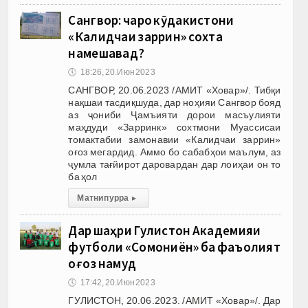
Сангвор: чаро кӯдакистони
«Калидчаи заррин» сохта
намешавад?
🕔
18:26, 20.Июн 2023
САНГВОР, 20.06.2023 /АМИТ «Ховар»/. Тибқи
нақшаи тасдиқшуда, дар ноҳияи Сангвор бояд
аз ҷониби Ҷамъияти дорои масъулияти
маҳдуди «Зарринк» сохтмони Муассисаи
томактабии замонавии «Калидчаи заррин»
оғоз мегардид. Аммо бо сабабҳои маълум, аз
ҷумла тағйирот даровардан дар лоиҳаи он то
ба ҳол
Матни пурра
▸
Дар шаҳри Гулистон Академияи
футболи «Сомониён» ба фаъолият
оғоз намуд
🕔
17:42, 20.Июн 2023
ГУЛИСТОН, 20.06.2023. /АМИТ «Ховар»/. Дар