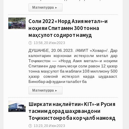
Матни пурра
▸
Соли 2022 «Норд Азия метал»-и
ноҳияи Спитамен 300 тонна
маҳсулот содирот намуд
🕔
13:58, 20.Июн 2023
ДУШАНБЕ, 20.06.2023. /АМИТ «Ховар»/. Дар
калонтарин корхонаи истеҳсоли метал дар
Тоҷикистон — «Норд Азия метал»-и ноҳияи
Спитамен дар панҷ моҳи соли равон 12 ҳазор
тонна маҳсулот ба маблағи 108 миллиону 500
ҳазор сомонӣ истеҳсол карда шудаааст.
Бинобар афзудани талабот ба
Матни пурра
▸
Ширкати нақлиётии«KIT»-и Русия
тасмим дорад шаҳрвандони
Тоҷикистонро ба кор ҷалб намояд
🕔
13:23, 20.Июн 2023