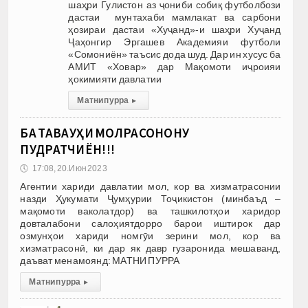
шаҳри Гулистон аз ҷониби собиқ футболбози
дастаи мунтахаби мамлакат ва сарбони
ҳозираи дастаи «Хуҷанд»-и шаҳри Хуҷанд
Ҷаҳонгир Эргашев Академияи футболи
«Сомониён» таъсис дода шуд. Дар ин хусус ба
АМИТ «Ховар» дар Мақомоти иҷроияи
ҳокимияти давлатии
Матни пурра
▸
БА ТАВАҶҶУҲИ МОЛРАСОНОНУ
ПУДРАТЧИЁН!!!
🕔
17:08, 20.Июн 2023
Агентии хариди давлатии мол, кор ва хизматрасонии
назди Ҳукумати Ҷумҳурии Тоҷикистон (минбаъд –
мақомоти ваколатдор) ва ташкилотҳои харидор
довталабони салоҳиятдорро барои иштирок дар
озмунҳои хариди номгӯи зерини мол, кор ва
хизматрасонӣ, ки дар як давр гузаронида мешаванд,
даъват менамоянд: МАТНИ ПУРРА
Матни пурра
▸