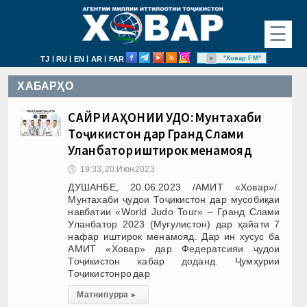
☰
|
|
|
|
"Ховар FM"
TJ
RU
EN
AR
FAR
ХАБАРҲО
САЙРИ ҶАҲОНИИ ҶУДО: Мунтахаби
Тоҷикистон дар Гранд Слами
Уланбатор иштирок менамояд
🕔
19:33, 20.Июн 2023
ДУШАНБЕ, 20.06.2023 /АМИТ «Ховар»/.
Мунтахаби ҷудои Тоҷикистон дар мусобиқаи
навбатии «World Judo Tour» – Гранд Слами
Уланбатор 2023 (Муғулистон) дар ҳайати 7
нафар иштирок менамояд. Дар ин хусус ба
АМИТ «Ховар» дар Федератсияи ҷудои
Тоҷикистон хабар доданд. Ҷумҳурии
Тоҷикистонро дар
Матни пурра
▸