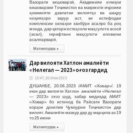
Вазорати кишоварзӣ, Академияи илмҳои
кишоварзии Тоҷикистон ва мақомоти иҷроияи
ҳокимияти давлатии вилоятҳо ва шаҳру
ноҳияҳоро зарур аст, ки истифодаи
комплексии оилаҳои занбӯри асалро ба роҳ
монда, дар қатори истеҳсоли маҳсулоти асосӣ
(асал), гирифтани маҳсулоти иловагии
асалпарварӣ,
Матни пурра
▸
Дар вилояти Хатлон амалиёти
«Нелегал — 2023» оғоз гардид
🕔
15:47, 20.Июн 2023
ДУШАНБЕ, 20.06.2023 /АМИТ «Ховар»/. 19
июн дар вилояти Хатлон амалиёти «Нелегал
— 2023» оғоз шуд, хабар медиҳад АМИТ
«Ховар» бо истинод ба Раёсати Вазорати
корҳои дохилии Ҷумҳурии Тоҷикистон дар
вилоят. Амалиёти мазкур дар ду марҳила аз 19
то 25 июни
Матни пурра
▸