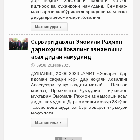
дар ноҳияи Ховалинги вилояти Хатлон
иштирок ва суханронӣ намуданд. Семинар-
машварати занбӯриасалпарварони мамлакат
дар диёри зебоманзари Ховалинг
Матни пурра
▸
Сарвари давлат Эмомалӣ Раҳмон
дар ноҳияи Ховалинг аз намоиши
асал дидан намуданд
🕔
09:08, 20.Июн 2023
ДУШАНБЕ, 20.06.2023 /АМИТ «Ховар»/. Дар
идомаи сафари корӣ дар ноҳияи Ховалинг
Асосгузори сулҳу ваҳдати миллӣ — Пешвои
миллат, Президенти Ҷумҳурии Тоҷикистон
муҳтарам Эмомалӣ Раҳмон аз намоиши асал
дидан намуданд. Дар намоиши мазкур 28 гӯша
таъсис дода шуда, занбӯрпарварони ҷумҳурӣ
маҳсулоти
Матни пурра
▸
▸
1
2