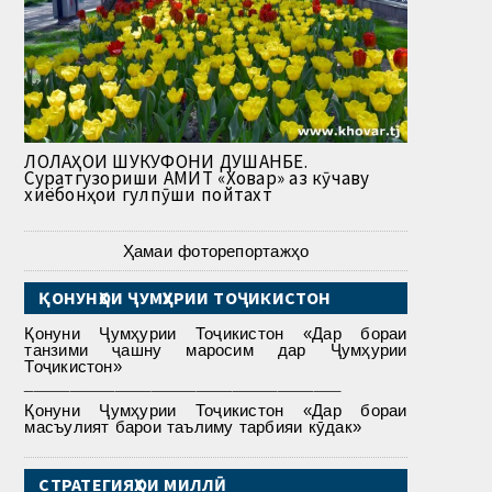
ЛОЛАҲОИ ШУКУФОНИ ДУШАНБЕ.
Суратгузориши АМИТ «Ховар» аз кӯчаву
хиёбонҳои гулпӯши пойтахт
Ҳамаи фоторепортажҳо
ҚОНУНҲОИ ҶУМҲУРИИ ТОҶИКИСТОН
Қонуни Ҷумҳурии Тоҷикистон «Дар бораи
танзими ҷашну маросим дар Ҷумҳурии
Тоҷикистон»
___________________________________
Қонуни Ҷумҳурии Тоҷикистон «Дар бораи
масъулият барои таълиму тарбияи кӯдак»
СТРАТЕГИЯҲОИ МИЛЛӢ