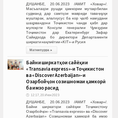
ДУШАНБЕ, 20.06.2023 /АМИТ «Ховар»/.
Масъалаҳои рушди ҳамкории мутақобилан
судманд дар самтҳои мавриди таваҷҷуҳи
муштарак, алалхусус ба кор ҷалб намудани
шаҳрвандони Тоҷикистон чанде қабл дар
мулоқоти Консули генералии Ҷумҳурии
Тоҷикистон дар Екатеринбург Зафар
Сайидзода бо директори Департаменти
ширкати нақлиётии «KIT»-и Русия
Матни пурра
▸
Байни ширкатҳои сайёҳии
«Transavia express»-и Тоҷикистон
ва «Discover Azerbaijan»-и
Озарбойҷон созишномаи ҳамкорӣ
ба имзо расид
🕔
12:17, 20.Июн 2023
ДУШАНБЕ, 20.06.2023 /АМИТ «Ховар»/.
Байни ширкатҳои сайёҳии Тоҷикистону
Озарбойҷон- «Transavia express» ва «Discover
Azerbaijan» Созишномаи ҳамкорӣ ба имзо