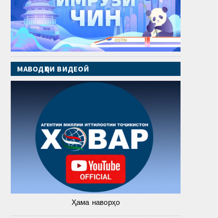
МАВОДҲОИ ВИДЕОӢ
Ҳама наворҳо