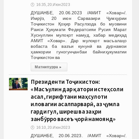
🕔
16:35, 20.Июн 2023
ДУШАНБЕ, 20.06.2023 /АМИТ «Ховар»/.
Имрӯз, 20 июн Сарвазири Ҷумҳурии
Тоҷикистон Қоҳир Расулзода бо муовини
Раиси Ҳукумати Федератсияи Русия Марат
Хуснуллин мулоқот намуд, хабар медиҳад
АМИТ «Ховар». Дар мулоқот масъалаҳо
вобаста ба вазъи кунунӣ ва дурнамои
ҳамкории гуногунҷанбаи байниҳукуматии
Тоҷикистон ва
Матни пурра
▸
Президенти Тоҷикистон:
«Масъулин дар қатори истеҳсоли
асал, гирифтани маҳсулоти
иловагии асалпарварӣ, аз ҷумла
гарди гул, ширеш ва заҳри
занбӯрро васеъ ҷорӣ намоянд»
🕔
16:10, 20.Июн 2023
ДУШАНБЕ, 20.06.2023. /АМИТ «Ховар»/.