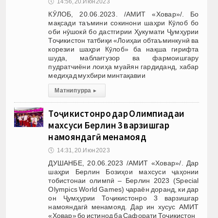
🕔
14:56, 20.Июн 2023
КӮЛОБ, 20.06.2023. /АМИТ «Ховар»/. Бо
мақсади таъмини сокинони шаҳри Кӯлоб бо
оби нӯшокӣ бо дастгирии Ҳукумати Ҷумҳурии
Тоҷикистон татбиқи «Лоиҳаи обтаъминкунӣ ва
корезии шаҳри Кӯлоб» ба нақша гирифта
шуда, маблағгузор ва фармоишгару
пудратчиёни лоиҳа муайян гардиданд, хабар
медиҳад мухбири минтақавии
Матни пурра
▸
Тоҷикистонро дар Олимпиадаи
махсуси Берлин 3 варзишгар
намояндагӣ менамояд
🕔
14:31, 20.Июн 2023
ДУШАНБЕ, 20.06.2023 /АМИТ «Ховар»/. Дар
шаҳри Берлин Бозиҳои махсуси ҷаҳонии
тобистонаи олимпӣ – Берлин 2023 (Special
Olympics World Games) ҷараён доранд, ки дар
он Ҷумҳурии Тоҷикистонро 3 варзишгар
намояндагӣ менамояд. Дар ин хусус АМИТ
«Ховар» бо истинод ба Сафорати Тоҷикистон