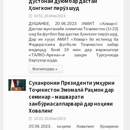
дӯстонаи дуюм бар дастаи
Ҳонгконг пирӯз шуд
🕔
10:51, 20.Июн 2023
ДУШАНБЕ, 20.06.2023 /АМИТ «Ховар»/.
Дастаи мунтахаби олимпии Тоҷикистон (U-23)
оид ба футбол бар дастаи Ҳонгконг пирӯз шуд.
Дар ин хусус АМИТ «Ховар» бо истинод ба
Федератсияи футболи Тоҷикистон хабар
медиҳад. Бозӣ 19 июн дар варзишгоҳи
«ТАЛКО-Арена»-и шаҳри Турсунзода
баргузор шуда,
Матни пурра
▸
Суханронии Президенти Ҷумҳурии
Тоҷикистон Эмомалӣ Раҳмон дар
семинар – машварати
занбӯриасалпарварӣ дар ноҳияи
Ховалинг
🕔
10:15, 20.Июн 2023
20.06.2023, ноҳияи Ховалинг Ҳозирини