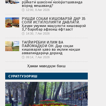
рӯйхати шахсони назоратшаванда
ворид мешаванд?
🕔
12:00, 8.Авг 2026
РУШДИ СОҲАИ КИШОВАРЗӢ ДАР 35
СОЛИ ИСТИҚЛОЛИЯТИ ДАВЛАТӢ.
Ҳаҷми умумии маҳсулоти кишоварзӣ
3,7 баробар афзоиш ёфтааст
🕔
14:30, 7.Авг 2026
ТАҒЙИРЁБИИ ИҚЛИМ ВА
ПАЙОМАДҲОИ ОН. Дар соҳаи
кишоварзӣ ҳаво ва иқлим нақши
аввалиндараҷа доранд
🕔
09:14, 7.Авг 2026
Ҳамаи маводҳои бахш
СУРАТГУЗОРИШ