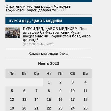
Стратегияи миллии рушди Ҷумҳурии
Тоҷикистон барои давраи то 2030
ПУРСИДЕД, ҶАВОБ МЕДИҲЕМ
ПУРСИДЕД, ҶАВОБ МЕДИҲЕМ. Пеш
аз сафар ба Федератсияи Русия
шаҳрвандони Тоҷикистон бояд чиро
донанд?
🕔
12:00, 6.Май 2026
Ҳамаи маводҳои бахш
Июнь 2023
Пн
Вт
Ср
Чт
Пт
Сб
Вс
1
2
3
4
5
6
7
8
9
10
11
12
13
14
15
16
17
18
19
20
21
22
23
24
25