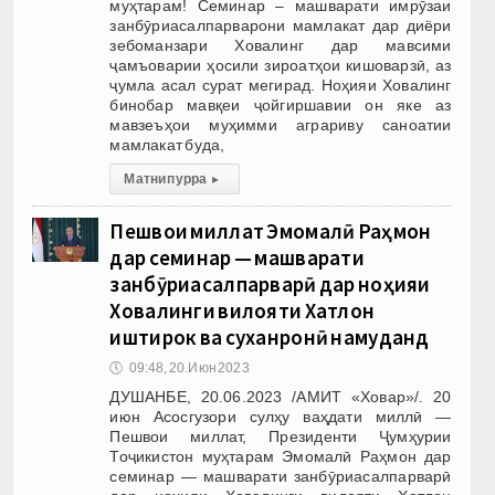
муҳтарам! Семинар – машварати имрӯзаи
занбӯриасалпарварони мамлакат дар диёри
зебоманзари Ховалинг дар мавсими
ҷамъоварии ҳосили зироатҳои кишоварзӣ, аз
ҷумла асал сурат мегирад. Ноҳияи Ховалинг
бинобар мавқеи ҷойгиршавии он яке аз
мавзеъҳои муҳимми аграриву саноатии
мамлакат буда,
Матни пурра
▸
Пешвои миллат Эмомалӣ Раҳмон
дар семинар — машварати
занбӯриасалпарварӣ дар ноҳияи
Ховалинги вилояти Хатлон
иштирок ва суханронӣ намуданд
🕔
09:48, 20.Июн 2023
ДУШАНБЕ, 20.06.2023 /АМИТ «Ховар»/. 20
июн Асосгузори сулҳу ваҳдати миллӣ —
Пешвои миллат, Президенти Ҷумҳурии
Тоҷикистон муҳтарам Эмомалӣ Раҳмон дар
семинар — машварати занбӯриасалпарварӣ