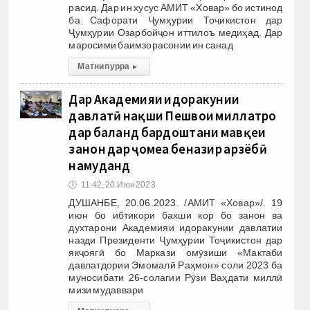
расид. Дар ин хусус АМИТ «Ховар» бо истинод
ба Сафорати Ҷумҳурии Тоҷикистон дар
Ҷумҳурии Озарбойҷон иттилоъ медиҳад. Дар
маросими баимзорасонии ин санад
Матни пурра
▸
Дар Академияи идоракунии
давлатӣ нақши Пешвои миллатро
дар баланд бардоштани мавқеи
занон дар ҷомеа беназир арзёбӣ
намуданд
🕔
11:42, 20.Июн 2023
ДУШАНБЕ, 20.06.2023. /АМИТ «Ховар»/. 19
июн бо ибтикори бахши кор бо занон ва
духтарони Академияи идоракунии давлатии
назди Президенти Ҷумҳурии Тоҷикистон дар
якҷоягӣ бо Маркази омӯзиши «Мактаби
давлатдории Эмомалӣ Раҳмон» соли 2023 ба
муносибати 26-солагии Рӯзи Ваҳдати миллӣ
мизи мудаввари