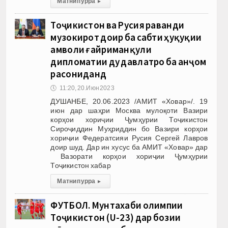
Матни пурра
▸
Тоҷикистон ва Русия раванди
музокирот доир ба сабти ҳуқуқии
амволи ғайриманқули
дипломатии ду давлатро ба анҷом
расониданд
🕔
11:20, 20.Июн 2023
ДУШАНБЕ, 20.06.2023 /АМИТ «Ховар»/. 19
июн дар шаҳри Москва мулоқоти Вазири
корҳои хориҷии Ҷумҳурии Тоҷикистон
Сироҷиддин Муҳриддин бо Вазири корҳои
хориҷии Федератсияи Русия Сергей Лавров
доир шуд. Дар ин хусус ба АМИТ «Ховар» дар
Вазорати корҳои хориҷии Ҷумҳурии
Тоҷикистон хабар
Матни пурра
▸
ФУТБОЛ. Мунтахаби олимпии
Тоҷикистон (U-23) дар бозии