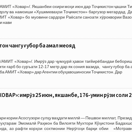
АМИТ «Ховар»/. Якшанбеи охири моҳи июн дар Тоҷикистон ҷашни Ти
рдолу ва намоиши «Хушкмеваҳои Тоҷикистон» баргузор мегардад. Д
МИТ «Ховар» бо муовини сардори Раёсати саноати хӯроквории Вазо
и нави
тон чангу ғубор ба амал меояд
 /АМИТ «Ховар»/. Имрӯз дар ҷумҳурӣ ҳавои тағйирёбандаи бебориш
мти ғарб бо суръати 12-17 метр дар як сония вазида, чангу ғубор ба
 ба АМИТ «Ховар» дар Агентии обуҳавошиносии Тоҷикистон. Дар
ВАР»: имрӯз 25 июн, якшанбе, 176-умин рӯзи соли 
ари кории Асосгузори сулҳу ваҳдати миллӣ — Пешвои миллат, Прези
муҳтарам Эмомалӣ Раҳмон ба Вилояти Мухтори Кўҳистони Бадахшо
дида, аз рафти корҳои сохтмонии Нерӯгоҳи барқи обии «Мотравн