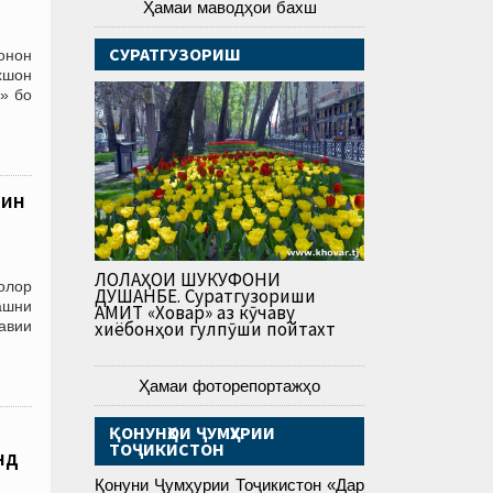
Ҳамаи маводҳои бахш
СУРАТГУЗОРИШ
вонон
хшон
» бо
 ин
ЛОЛАҲОИ ШУКУФОНИ
олор
ДУШАНБЕ. Суратгузориши
ашни
АМИТ «Ховар» аз кӯчаву
авии
хиёбонҳои гулпӯши пойтахт
Ҳамаи фоторепортажҳо
ҚОНУНҲОИ ҶУМҲУРИИ
ТОҶИКИСТОН
нд
Қонуни Ҷумҳурии Тоҷикистон «Дар