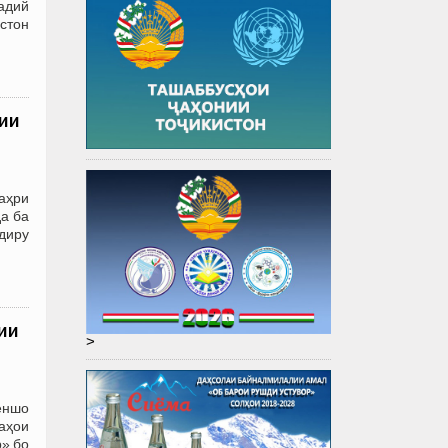
адий
стон
нии
аҳри
а ба
диру
бии
>
ёншо
аҳои
р» бо