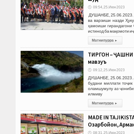
🕔
09:54, 25.Июн 2023
ДУШАНБЕ, 25.06.2023. 
ва варзиши назди Ҳук
ҳамоиши гирандагони 
истинод ба мақомоти и
Матни пурра
▸
ТИРГОН – ҶАШНИ 
мавзуъ
🕔
09:12, 25.Июн 2023
ДУШАНБЕ, 25.06.2023. 
будани миллати тоҷик
оламшумулу аз ҷониби 
илмиву
Матни пурра
▸
MADE IN TAJIKIST
Озарбойҷон, Арма
🕔
08:31, 25.Июн 2023