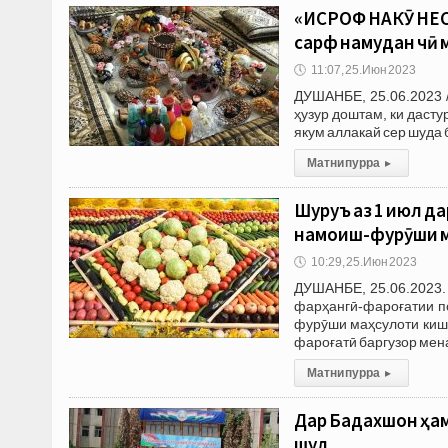
«ИСРОФ НАКӮ НЕСТ
сарф намудан чӣ 
🕔
11:07, 25.Июн 2023
ДУШАНБЕ, 25.06.2023 
ҳузур доштам, ки дасту
якум аллакай сер шуда 
Матни пурра
▸
Шуруъ аз 1 июл д
намоиш-фурӯши м
🕔
10:29, 25.Июн 2023
ДУШАНБЕ, 25.06.2023. 
фарҳангӣ-фароғатии п
фурӯши маҳсулоти киш
фароғатӣ баргузор ме
Матни пурра
▸
Дар Бадахшон ҳа
шуд