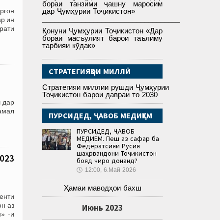
бораи танзими ҷашну маросим
ргон
дар Ҷумҳурии Тоҷикистон»
___________________________________
ар ин
рати
Қонуни Ҷумҳурии Тоҷикистон «Дар
бораи масъулият барои таълиму
тарбияи кӯдак»
СТРАТЕГИЯҲОИ МИЛЛӢ
Стратегияи миллии рушди Ҷумҳурии
Тоҷикистон барои давраи то 2030
 дар
 амал
ПУРСИДЕД, ҶАВОБ МЕДИҲЕМ
ПУРСИДЕД, ҶАВОБ
МЕДИҲЕМ. Пеш аз сафар ба
Федератсияи Русия
шаҳрвандони Тоҷикистон
2023
бояд чиро донанд?
🕔
12:00, 6.Май 2026
Ҳамаи маводҳои бахш
денти
н аз
Июнь 2023
» -и