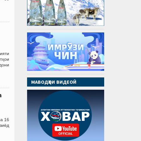
ияти
тҳои
дони
МАВОДҲОИ ВИДЕОӢ
а
ба 16
 зиёд