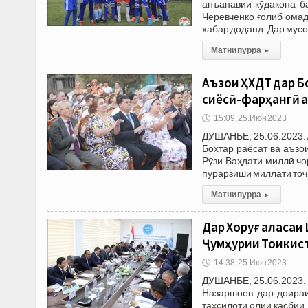
анъанавии кӯдакона б
Черевченко ғолиб ома
хабар доданд. Дар мусо
Матни пурра
▸
Аъзои ҲХДТ дар Б
сиёсӣ-фарҳангӣ ҷ
🕔
15:09, 25.Июн 2023
ДУШАНБЕ, 25.06.2023. 
Бохтар раёсат ва аъзо
Рӯзи Ваҳдати миллӣ ч
пурарзиши миллати тоҷ
Матни пурра
▸
Дар Хоруғ ҷаласа
Ҷумҳурии Тоҷикис
🕔
14:38, 25.Июн 2023
ДУШАНБЕ, 25.06.2023. 
Назаршоев дар доираи
таҳсилоти олии касбии