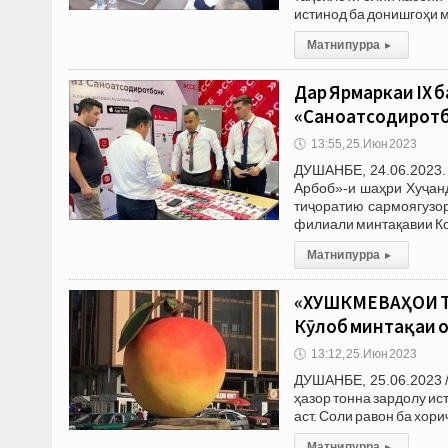
истинод ба донишгоҳи м
Матни пурра
▸
Дар Ярмаркаи IX 
«Саноатсодиротб
🕔
13:55, 25.Июн 2023
ДУШАНБЕ, 24.06.2023.
Арбоб»-и шаҳри Хуҷан
тиҷоратию сармоягузор
филиали минтақавии Ко
Матни пурра
▸
«ХУШКМЕВАҲОИ Т
Кӯлоб минтақаи 
🕔
13:12, 25.Июн 2023
ДУШАНБЕ, 25.06.2023 /
ҳазор тонна зардолу ис
аст. Соли равон ба хор
Матни пурра
▸