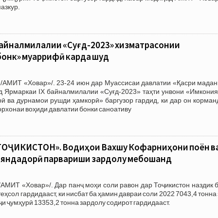
азкур.
байналмилалии «Суғд-2023» хизматрасонии
онк» муаррифӣ карда шуд
 /АМИТ «Ховар»/. 23-24 июн дар Муассисаи давлатии «Қасри мадан
д Ярмаркаи IX байналмилалии «Суғд-2023» таҳти унвони «Имкония
ӣ ва дурнамои рушди ҳамкорӣ» баргузор гардид, ки дар он корман
рхонаи воҳиди давлатии бонки саноативу
ОҶИКИСТОН». Водиҳои Вахшу Кофарниҳони поён в
ояндадорӣ парвариши зардолу мебошанд
АМИТ «Ховар»/. Дар панҷ моҳи соли равон дар Тоҷикистон наздик 
теҳсол гардидааст, ки нисбат ба ҳамин давраи соли 2022 7043,4 тонна
иҷи ҷумҳурӣ 13353,2 тонна зардолу содирот гардидааст.