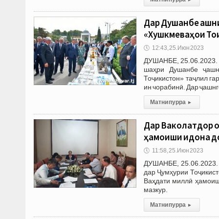
Дар Душанбе ҷашн
«Хушкмеваҳои Тоҷ
🕔
12:43, 25.Июн 2023
ДУШАНБЕ, 25.06.2023. 
шаҳри Душанбе ҷашн
Тоҷикистон» таҷлил га
ин чорабинӣ. Дар ҷашн
Матни пурра
▸
Дар Ваколатдор о
ҳамоиши идона д
🕔
11:58, 25.Июн 2023
ДУШАНБЕ, 25.06.2023. 
дар Ҷумҳурии Тоҷикист
Ваҳдати миллӣ ҳамоиш
мазкур.
Матни пурра
▸