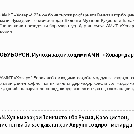
/АМИТ «Ховар»/. 23 июн бо иштироки роҳбарияти Кумитаи кор бо ҷа
умати Ҷумҳурии Тоҷикистон дар Вилояти Мухтори Кӯҳистони Бада
Стипендияи президентӣ баргузор шуд. Дар ин хусус АМИТ «Ховар
ҷроияи
ОБУ БОРОН. Мулоҳизаҳои ходими АМИТ «Ховар» дар
/АМИТ «Ховар»/. Барои исботи қадимӣ, соҳибтамаддун ва фарҳангс
 ҳамин далел кофист, ки ин миллат дар ҷаҳор фасли сол ҷаҳор ҷ
ҷаҳониён пазируфтае дорад, ки ҳар яке аз ин ҷашнҳо заминаҳои қ
AN. Хушкмеваҳои Тоҷикистон ба Русия, Қазоқистон,
нистон ва баъзе давлатҳои Аврупо содирот мегарда