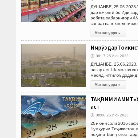
ДУШАНБЕ, 25.06.2023 /
дар якҷоягӣ бо Иди за
робита хабарнигори А
саноат ва технологияҳо
Матни пурра
▸
Имрӯз дар Тоҷикис
🕔
08:17, 25.Июн 2023
ДУШАНБЕ, 25.06.2023.
назар аст. Шамол аз са
меояд, иттилоъ доданд
Матни пурра
▸
ТАҚВИМИ АМИТ «ХО
аст
🕔
08:00, 25.Июн 2023
25 июни соли 2016 саф
Ҷумҳурии Тоҷикистон 
ноҳияи Ванҷ оғоз гар