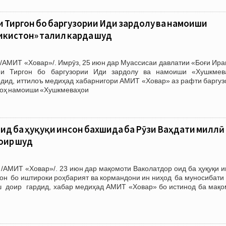
и Тиргон бо баргузории Иди зардолу ва намоиши
икистон» таҷлил карда шуд
/АМИТ «Ховар»/. Имрӯз, 25 июн дар Муассисаи давлатии «Боғи Ира
и Тиргон бо баргузории Иди зардолу ва намоиши «Хушкмев
рдид, иттилоъ медиҳад хабарнигори АМИТ «Ховар» аз рафти баргуз
гоҳ намоиши «Хушкмеваҳои
ид ба ҳуқуқи инсон бахшида ба Рӯзи Ваҳдати миллӣ
оир шуд
/АМИТ «Ховар»/. 23 июн дар мақомоти Ваколатдор оид ба ҳуқуқи и
он бо иштироки роҳбарият ва кормандони ин ниҳод ба муносибати 
 доир гардид, хабар медиҳад АМИТ «Ховар» бо истинод ба мақо