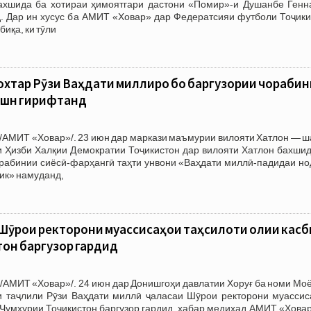
ахшида ба хотираи ҳимоятгари дастони «Помир»-и Душанбе Генн
д. Дар ин хусус ба АМИТ «Ховар» дар Федератсияи футболи Тоҷики
биқа, ки тӯли
охтар Рӯзи Ваҳдати миллиро бо баргузории чораби
ашн гирифтанд
/АМИТ «Ховар»/. 23 июн дар маркази маъмурии вилояти Хатлон — ш
и Ҳизби Халқии Демократии Тоҷикистон дар вилояти Хатлон бахшид
орабинии сиёсӣ-фарҳангӣ таҳти унвони «Ваҳдати миллӣ-падидаи но
ик» намуданд,
и Шӯрои ректорони муассисаҳои таҳсилоти олии кас
тон баргузор гардид
/АМИТ «Ховар»/. 24 июн дар Донишгоҳи давлатии Хоруғ ба номи Мо
 таҷлили Рӯзи Ваҳдати миллӣ ҷаласаи Шӯрои ректорони муассис
 Ҷумҳурии Тоҷикистон баргузор гардид, хабар медиҳад АМИТ «Хова