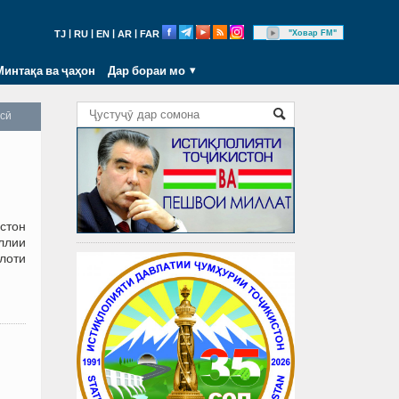
|
|
|
|
"Ховар FM"
TJ
RU
EN
AR
FAR
Минтақа ва ҷаҳон
Дар бораи мо
осӣ
стон
иллии
лоти