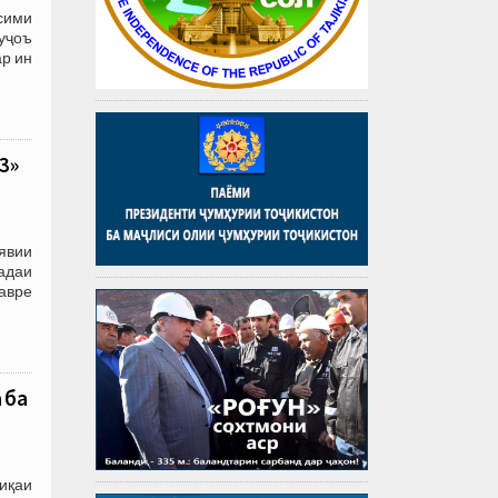
сими
уҷоъ
ар ин
3»
явии
адаи
авре
 ба
иқаи