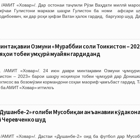
 /АМИТ «Ховар»/. Дар остонаи таҷлили Рӯзи Ваҳдати миллӣ маро
 кӯчаи Гулистони маркази шаҳри Гулистон ба номи афсари ш
рдибоевич, ки дар роҳи ҳифзи Ватан ҳалок гардид, баргузор шуд. Д
интақавии Озмуни «Мураббии соли Тоҷикистон – 202
яҳои тобеи ҷумҳурӣ муайян гардиданд
. /АМИТ «Ховар»/. 24 июн даври минтақавии Озмуни ҷумҳури
истон – 2023» барои шаҳру ноҳияҳои тобеи ҷумҳурӣ дар Донишк
хтисос ва бозомӯзии кормандони соҳаи маориф ҷамъбаст гардид. Т
 ба АМИТ «Ховар» иттилоъ
«Душанбе-2» ғолиби Мусобиқаи анъанавии кӯдакона
й Черевченко шуд
/АМИТ «Ховар»/. Дастаи «Душанбе-2» оид ба футбол дар Мусоб