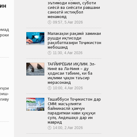
эътимоди комил, суботи
ғин
сиёсӣ ва сиёсати равшани
саноатӣ истиқбол
менамояд
🕔
09:57, 5.Авг 2026
омад
Малакаҳои рақамӣ заминаи
ӯроки
рушди иқтисоди
рақобатпазири Тоҷикистон
мебошанд
🕔
11:30, 4.Авг 2026
ТАҒЙИРЁБИИ ИҚЛИМ. Эл-
Нинё ва Ла-Ниня – ду
ҳодисаи табиие, ки ба
иқлими ҷаҳон таъсир
мерасонанд
ғҳои
🕔
10:00, 4.Авг 2026
оиш-
Ташаббуси Тоҷикистон дар
гиву
СММ: масъулияти
байнинаслӣ ҳамчун
парадигмаи нави ҳуқуқи
сулҳ. Андешаҳо дар ин
маврид
🕔
14:00, 2.Авг 2026