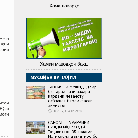
Ҳама наворҳо
м»-и
аҳои
ории
Ҳамаи маводҳои бахш
МУСОҲИБА ВА ТАҲЛИЛ
ТАВСИЯҲОИ МУФИД. Доир
ба тарзи нави захира
кардани меваҷоту
сабзавот барои фасли
нсон
зимистон
Рӯзи
🕔
10:36, 6.Авг 2026
моти
САНОАТ — МУҲАРРИКИ
РУШДИ ИҚТИСОДӢ.
Тоҷикистон 35-солагии
Истиқлоли давлатиро бо