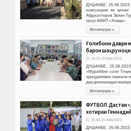
ДУШАНБЕ, 25.06.2023.
номгузории як қисми
Абдусатторов Эркин Ту
хусус АМИТ «Ховар»
Матни пурра
▸
Ғолибони даври м
барои шаҳру ноҳи
🕔
16:25, 25.Июн 2023
ДУШАНБЕ, 25.06.2023
«Мураббии соли Тоҷик
ҷумҳуриявии такмили и
дар донишкадаи мазкур
Матни пурра
▸
ФУТБОЛ. Дастаи 
хотираи Геннади
🕔
15:46, 25.Июн 2023
ДУШАНБЕ, 25.06.2023 