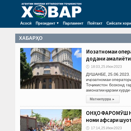
Асосӣ
Президент
Парламент
Пойтахт
Сиёсати хор
ХАБАРҲО
Иҷозатномаи опер
додани амалиёти
🕔
18:03, 25.Июн 2023
ДУШАНБЕ, 25.06.2023. 
иҷозатномаи оператори
Тоҷикистон бозхонд г
амонатии қарзии хурди
Матни пурра
▸
ОНҲО ФАРОМӮШ НА
номи афсари шуҷо
🕔
17:14, 25.Июн 2023