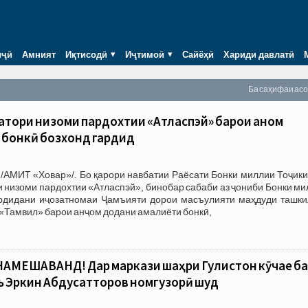
иҷӣ
Амният
Иқтисодӣ
Иҷтимоӣ
Сайёҳӣ
Хариди давлатӣ
Ба саҳифаи ас
атори низоми пардохтии «Атласпэй» барои анҷом
 бонкӣ бозхонд гардид
/АМИТ «Ховар»/. Бо қарори навбатии Раёсати Бонки миллии Тоҷики
 низоми пардохтии «Атласпэй», бинобар сабаби аз ҷониби Бонки м
ардидани иҷозатномаи Ҷамъияти дорои масъулияти маҳдуди ташки
 «Тамвил» барои анҷом додани амалиёти бонкӣ,
МЕШАВАНД! Дар маркази шаҳри Гулистон кӯчае ба
ъ Эркин Абдусатторов номгузорӣ шуд