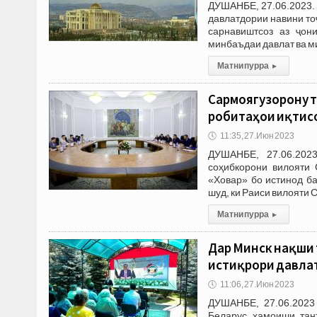
ДУШАНБЕ, 27.06.2023.
давлатдории навини то
сарнавиштсоз аз ҷон
минбаъдаи давлат ва м
Матни пурра
▸
Сармоягузорону т
робитаҳои иқтис
🕔
11:35, 27.Июн 2023
ДУШАНБЕ, 27.06.2023
соҳибкорони вилояти 
«Ховар» бо истинод б
шуд, ки Раиси вилояти 
Матни пурра
▸
Дар Минск нақши
истиқрори давла
🕔
11:06, 27.Июн 2023
ДУШАНБЕ, 27.06.2023
Беларус ҳамоиши тан