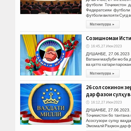
футболи Тоҷикистон д
Федератсияи футболи 
футболи вилояти Суғд в
Матни пурра
▸
Созишномаи Истиқ
🕔
16:45, 27.Июн 2023
ДУШАНБЕ, 27.06.2023 
Ватани маҳбуби мо ба 
ва ҳатто хатари парока
Матни пурра
▸
26 сол сокинон з
дар фазои сулҳу 
🕔
16:12, 27.Июн 2023
ДУШАНБЕ, 27.06.2023.
Тоҷикистон бо тантана
Асосгузори сулҳу ваҳ
Эмомалӣ Раҳмон дар ф