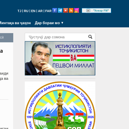
|
|
|
|
"Ховар FM"
TJ
RU
EN
AR
FAR
Минтақа ва ҷаҳон
Дар бораи мо
осӣ
ба
аиди
да ва
Лигаи