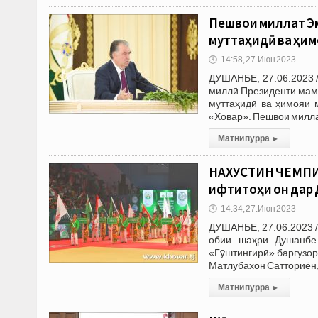
Пешвои миллат Э
муттаҳидӣ ва ҳи
🕔
14:58, 27.Июн 2023
ДУШАНБЕ, 27.06.2023 
миллӣ Президенти мам
муттаҳидӣ ва ҳимояи 
«Ховар». Пешвои милла
Матни пурра
▸
НАХУСТИН ЧЕМПИ
ифтитоҳи он дар 
🕔
14:34, 27.Июн 2023
ДУШАНБЕ, 27.06.2023 /
обии шаҳри Душанбе
«Гӯштингирӣ» баргузор
Матлубахон Сатториён,
Матни пурра
▸