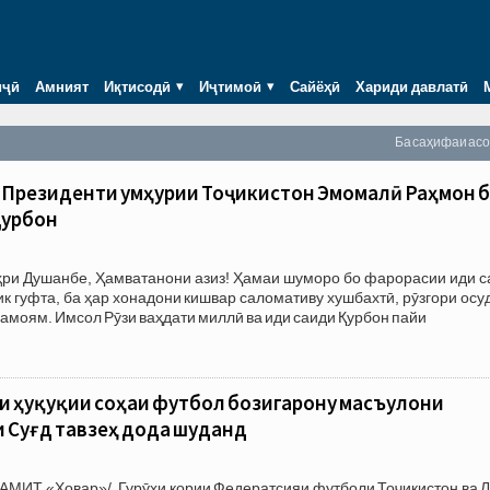
иҷӣ
Амният
Иқтисодӣ
Иҷтимоӣ
Сайёҳӣ
Хариди давлатӣ
Ба саҳифаи ас
Президенти Ҷумҳурии Тоҷикистон Эмомалӣ Раҳмон 
Қурбон
ҳри Душанбе, Ҳамватанони азиз! Ҳамаи шуморо бо фарорасии иди с
к гуфта, ба ҳар хонадони кишвар саломативу хушбахтӣ, рӯзгори осу
амоям. Имсол Рӯзи ваҳдати миллӣ ва иди саиди Қурбон пайи
и ҳуқуқии соҳаи футбол бозигарону масъулони
 Суғд тавзеҳ дода шуданд
АМИТ «Ховар»/. Гурӯҳи кории Федератсияи футболи Тоҷикистон ва 