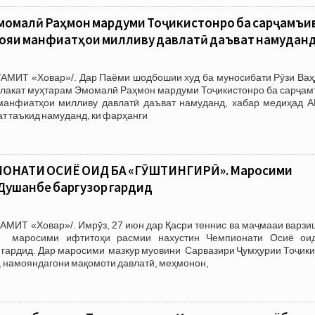
момалӣ Раҳмон мардуми Тоҷикистонро ба сарҷамъи
мояи манфиатҳои милливу давлатӣ даъват намудан
/АМИТ «Ховар»/. Дар Паёми шодбошии худ ба муносибати Рӯзи Ваҳ
лакат муҳтарам Эмомалӣ Раҳмон мардуми Тоҷикистонро ба сарҷам
манфиатҳои милливу давлатӣ даъват намуданд, хабар медиҳад 
т таъкид намуданд, ки фарҳанги
ОНАТИ ОСИЁ ОИД БА «ГӮШТИНГИРӢ». Маросими
Душанбе баргузор гардид
АМИТ «Ховар»/. Имрӯз, 27 июн дар Қасри теннис ва маҷмааи варзи
 маросими ифтитоҳи расмии нахустин Чемпионати Осиё ои
 гардид. Дар маросими мазкур муовини Сарвазири Ҷумҳурии Тоҷики
 намояндагони мақомоти давлатӣ, меҳмонон,