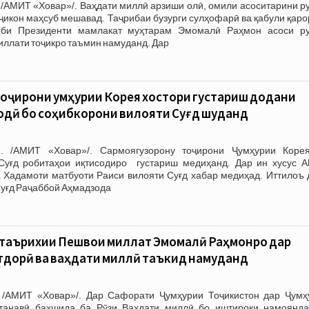
 /АМИТ «Ховар»/. Ваҳдати миллӣ арзиши олӣ, омили асоситарини р
ҷикон маҳсуб мешавад. Таҷрибаи бузурги сулҳофарӣ ва қабули қар
иби Президенти мамлакат муҳтарам Эмомалӣ Раҳмон асоси р
иллати тоҷикро таъмин намуданд. Дар
оҷирони Ҷумҳурии Корея хостори густариш додани
одӣ бо соҳибкорони вилояти Суғд шуданд
. /АМИТ «Ховар»/. Сармоягузорону тоҷирони Ҷумҳурии Коре
Суғд робитаҳои иқтисодиро густариш медиҳанд. Дар ин хусус 
а Хадамоти матбуоти Раиси вилояти Суғд хабар медиҳад. Иттилоъ 
Суғд Раҷаббой Аҳмадзода
 таърихии Пешвои миллат Эмомалӣ Раҳмонро дар
тдорӣ ва ваҳдати миллӣ таъкид намуданд
 /АМИТ «Ховар»/. Дар Сафорати Ҷумҳурии Тоҷикистон дар Ҷумҳ
танавӣ бахшида ба Рӯзи Ваҳдати миллӣ бо иштироки намоянда