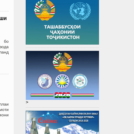
иши
ъ бо
зода
ланд
>
аллаи
моти
мони