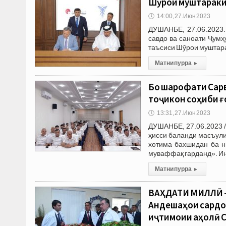
Шӯрои муштараки 
🕔
14:00, 27.Июн 2023
ДУШАНБЕ, 27.06.2023.
савдо ва саноати Ҷумҳ
таъсиси Шӯрои муштарак
Матни пурра
▸
Бо шарофати Сарв
тоҷикон соҳиби 
🕔
13:31, 27.Июн 2023
ДУШАНБЕ, 27.06.2023 /
ҳисси баланди масъули
хотима бахшидан ба н
муваффақ гарданд». И
Матни пурра
▸
ВАҲДАТИ МИЛЛӢ 
Андешаҳои сардо
иҷтимоии аҳолӣ С