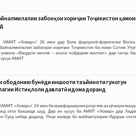
айналмилалии забонҳои хориҷии Тоҷикистон ҳамо
ид
. /АМИТ «Ховар»/. 26 июн дар Боғи фарҳангӣ-фароғатии Восе
байналмилалии забонҳои хориҷии Тоҷикистон ба номи Сотим Улуғ
унвони «Ваҳдати миллӣ – асоси пойдории миллат» дар сатҳи ба
н хусус АМИТ
ои ободонию бунёди иншооти таъйиноти гуногун
олагии Истиқлоли давлатӣ идома доранд
/АМИТ «Ховар»/. 24 июн ба мумфаршкунии роҳи яке аз кӯчаҳои маҳ
нд оғоз бахшида шуд. Дар ин хусус ба АМИТ «Ховар» дар Хада
ти Суғд хабар доданд. Роҳи мазкур бо маблағгузории Идораи сохт