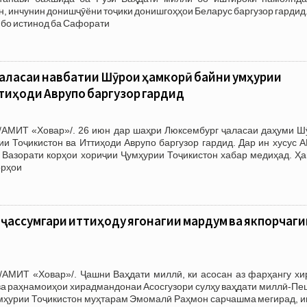
н, инчунин донишҷӯёни тоҷики донишгоҳҳои Беларус баргузор гардид
 бо истинод ба Сафорати
аласаи навбатии Шӯрои ҳамкорӣ байни Ҷумҳурии
тиҳоди Аврупо баргузор гардид
/АМИТ «Ховар»/. 26 июн дар шаҳри Люксембург ҷаласаи даҳуми Ш
и Тоҷикистон ва Иттиҳоди Аврупо баргузор гардид. Дар ин хусус 
 Вазорати корҳои хориҷии Ҷумҳурии Тоҷикистон хабар медиҳад. Ҳа
орҳои
ҷассумгари иттиҳоду ягонагии мардум ва якпорчаги
/АМИТ «Ховар»/. Ҷашни Ваҳдати миллӣ, ки асосан аз фарҳангу хи
ва раҳнамоиҳои хирадмандонаи Асосгузори сулҳу ваҳдати миллӣ-Пе
умҳурии Тоҷикистон муҳтарам Эмомалӣ Раҳмон сарчашма мегирад, и