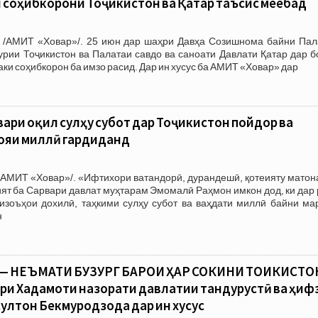
соҳибкорони Тоҷикистон ва Қатар таъсис меёбад
 /АМИТ «Ховар»/. 25 июн дар шаҳри Давҳа Созишнома байни Пал
урии Тоҷикистон ва Палатаи савдо ва саноати Давлати Қатар дар 
и соҳибкорон ба имзо расид. Дар ин хусус ба АМИТ «Ховар» дар
ари оқил сулҳу субот дар Тоҷикистон пойдор ва
ғояи миллӣ гардиданд
АМИТ «Ховар»/. «Ифтихори ватандорӣ, дурандешӣ, қотеияту матона
ят ба Сарвари давлат муҳтарам Эмомалӣ Раҳмон имкон дод, ки дар
изоъҳои дохилӣ, таҳкими сулҳу субот ва ваҳдати миллӣ байни ма
н
— НЕЪМАТИ БУЗУРГ БАРОИ ҲАР СОКИНИ ТОҶИКИСТО
ри Хадамоти назорати давлатии тандурустӣ ва ҳиф
ултон Бекмуродзода дар ин хусус