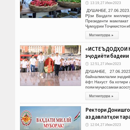
🕔
13:19, 27.Июн 2023
ДУШАНБЕ, 27.06.2023.
Рўзи Ваҳдати миллир
Президенти мамлака
Ҷумҳурии Тоҷикистон иб
Матни пурра
▸
«ИСТЕЪДОДҲОИ НА
эҷодиёти бадеии 
🕔
12:51, 27.Июн 2023
ДУШАНБЕ, 27.06.202
байналмилалии эҷодиёт
ёфт. Нахуст ба хотири
пояи муҷассамаи асосг
Матни пурра
▸
Ректори Донишгоҳ
аз давлатҳои тар
🕔
12:04, 27.Июн 2023