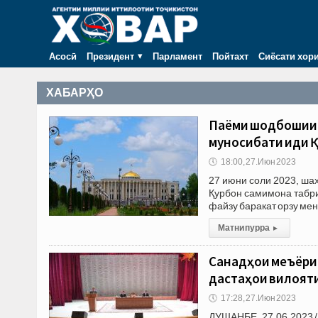
Асосӣ
Президент
Парламент
Пойтахт
Сиёсати хор
ХАБАРҲО
Паёми шодбошии 
муносибати иди 
🕔
18:00, 27.Июн 2023
27 июни соли 2023, ша
Қурбон самимона табри
файзу баракат орзу мен
Матни пурра
▸
Санадҳои меъёри
дастаҳои вилояти
🕔
17:28, 27.Июн 2023
ДУШАНБЕ, 27.06.2023 /