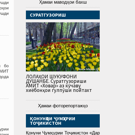
Ҳамаи маводҳои бахш
ушди
орҳои
ушди
СУРАТГУЗОРИШ
я бо
АМИТ
ЛОЛАҲОИ ШУКУФОНИ
дода
ДУШАНБЕ. Суратгузориши
АМИТ «Ховар» аз кӯчаву
хиёбонҳои гулпӯши пойтахт
Ҳамаи фоторепортажҳо
ҚОНУНҲОИ ҶУМҲУРИИ
ТОҶИКИСТОН
урии
Қонуни Ҷумҳурии Тоҷикистон «Дар
гони