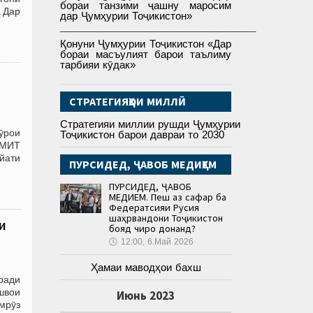
бораи танзими ҷашну маросим
. Дар
дар Ҷумҳурии Тоҷикистон»
___________________________________
Қонуни Ҷумҳурии Тоҷикистон «Дар
бораи масъулият барои таълиму
тарбияи кӯдак»
СТРАТЕГИЯҲОИ МИЛЛӢ
Стратегияи миллии рушди Ҷумҳурии
ӯрои
Тоҷикистон барои давраи то 2030
АМИТ
йати
ПУРСИДЕД, ҶАВОБ МЕДИҲЕМ
ПУРСИДЕД, ҶАВОБ
МЕДИҲЕМ. Пеш аз сафар ба
Федератсияи Русия
шаҳрвандони Тоҷикистон
и
бояд чиро донанд?
🕔
12:00, 6.Май 2026
Ҳамаи маводҳои бахш
ради
швои
Июнь 2023
мрӯз