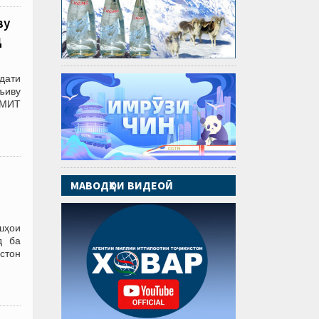
ву
д
дати
ъиву
АМИТ
МАВОДҲОИ ВИДЕОӢ
шҳои
д ба
стон