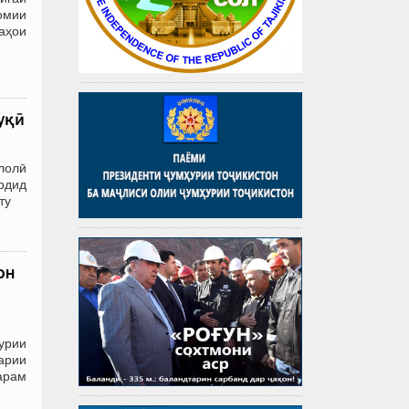
омии
аҳои
уқӣ
лолӣ
ардид
ту
он
урии
барии
арам