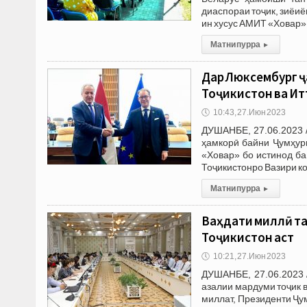
диаспораи тоҷик, зиёиё
ин хусус АМИТ «Ховар»
Матни пурра
▸
Дар Люксембург ҷ
Тоҷикистон ва Ит
🕔
10:43, 27.Июн 2023
ДУШАНБЕ, 27.06.2023 
ҳамкорӣ байни Ҷумҳури
«Ховар» бо истинод ба
Тоҷикистонро Вазири к
Матни пурра
▸
Ваҳдати миллӣ та
Тоҷикистон аст
🕔
10:21, 27.Июн 2023
ДУШАНБЕ, 27.06.2023 
азалии мардуми тоҷик 
миллат, Президенти Ҷ