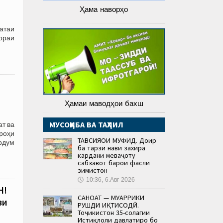
Ҳама наворҳо
атаи
бораи
Ҳамаи маводҳои бахш
МУСОҲИБА ВА ТАҲЛИЛ
т ва
 роҳи
ТАВСИЯҲОИ МУФИД. Доир
рдум
ба тарзи нави захира
кардани меваҷоту
сабзавот барои фасли
зимистон
🕔
10:36, 6.Авг 2026
Н!
САНОАТ — МУҲАРРИКИ
зи
РУШДИ ИҚТИСОДӢ.
Тоҷикистон 35-солагии
Истиқлоли давлатиро бо