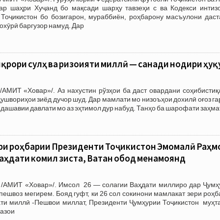
ар шаҳри Хуҷанд бо мақсади шарҳу тавзеҳи с ва Кодекси интиз
Тоҷикистон бо бозигарон, мураббиён, роҳбарону масъулони даст
охӯрӣ баргузор намуд. Дар
рори сулҳ ва ризоияти миллӣ — санади нодири ҳуқ
/АМИТ «Ховар»/. Аз нахустин рўзҳои ба даст овардани соҳибистиқ
душвориҳои зиёд дучор шуд. Дар мамлати мо низоъҳои дохилӣ оғоз г
ндашавии давлати мо аз эҳтимол дур набуд. Танҳо ба шарофати заҳма
ери роҳбарии Президенти Тоҷикистон Эмомалӣ Раҳм
ваҳдати комил зиста, Ватан обод менамоянд
 /АМИТ «Ховар»/. Имсол 26 — солагии Ваҳдати миллиро дар Ҷумҳ
 пешвоз мегирем. Бояд гуфт, ки 26 сол сокинони мамлакат зери роҳ
дати миллӣ -Пешвои миллат, Президенти Ҷумҳурии Тоҷикистон муҳт
азои