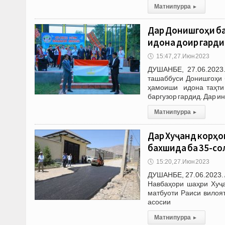
Матни пурра
▸
Дар Донишгоҳи б
идона доир гард
🕔
15:47, 27.Июн 2023
ДУШАНБЕ, 27.06.2023
ташаббуси Донишгоҳи 
ҳамоиши идона таҳти 
баргузор гардид. Дар и
Матни пурра
▸
Дар Хуҷанд корҳ
бахшида ба 35-с
🕔
15:20, 27.Июн 2023
ДУШАНБЕ, 27.06.2023. 
Навбаҳори шаҳри Хуҷа
матбуоти Раиси вилоя
асосии
Матни пурра
▸