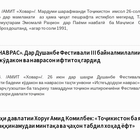
 /АМИТ «Ховар»/. Мардуми шарафманди Тоҷикистон имсол 26-сол
о дар мамлакати аз ҳама ҷиҳат пешрафта истиқбол мегирад. Т
т муҳтарам Эмомалӣ Раҳмон дар Паёми навбатӣ ба Маҷлиси 
роз доштанд, «агар то соли 1991,
ВРАС». Дар Душанбе Фестивали III байналмилали
кӯдакон ва наврасон ифтитоҳ гардид
3. /АМИТ «Ховар»/. 26 июн дар шаҳри Душанбе Фестивали
и бадеии кӯдакон ва наврасон таҳти унвони «Истеъдодҳои наврас»
 арҷ гузоштан ба таъриху тамаддуни тоҷикон иштирокчиёни Фестива
узори давлати тоҷикон
и давлатии Хоруғ Амид Комилбек: «Тоҷикистон ба 
аққинамудаи минтақа ва ҷаҳон табдил хоҳад ёфт»