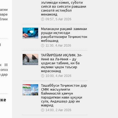
эътимоди комил, суботи
сиёсӣ ва сиёсати равшани
агии
саноатӣ истиқбол
менамояд
авре
Олии
🕔
09:57, 5.Авг 2026
Малакаҳои рақамӣ заминаи
рушди иқтисоди
рақобатпазири Тоҷикистон
мебошанд
и
🕔
11:30, 4.Авг 2026
ТАҒЙИРЁБИИ ИҚЛИМ. Эл-
Нинё ва Ла-Ниня – ду
ҳодисаи табиие, ки ба
 III
иқлими ҷаҳон таъсир
 оғоз
мерасонанд
л дар
🕔
10:00, 4.Авг 2026
Ташаббуси Тоҷикистон дар
СММ: масъулияти
байнинаслӣ ҳамчун
парадигмаи нави ҳуқуқи
яке
сулҳ. Андешаҳо дар ин
маврид
🕔
14:00, 2.Авг 2026