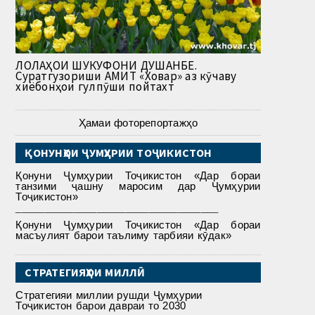
ЛОЛАҲОИ ШУКУФОНИ ДУШАНБЕ.
Суратгузориши АМИТ «Ховар» аз кӯчаву
хиёбонҳои гулпӯши пойтахт
Ҳамаи фоторепортажҳо
ҚОНУНҲОИ ҶУМҲУРИИ ТОҶИКИСТОН
Қонуни Ҷумҳурии Тоҷикистон «Дар бораи
танзими ҷашну маросим дар Ҷумҳурии
Тоҷикистон»
___________________________________
Қонуни Ҷумҳурии Тоҷикистон «Дар бораи
масъулият барои таълиму тарбияи кӯдак»
СТРАТЕГИЯҲОИ МИЛЛӢ
Стратегияи миллии рушди Ҷумҳурии
Тоҷикистон барои давраи то 2030