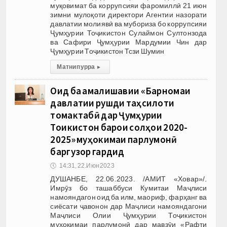
муқовимат ба коррупсияи фаромиллӣ 21 июн
зимни мулоқоти директори Агентии назорати
давлатии молиявӣ ва мубориза бо коррупсияи
Ҷумҳурии Тоҷикистон Сулаймон Султонзода
ва Сафири Ҷумҳурии Мардумии Чин дар
Ҷумҳурии Тоҷикистон Тсзи Шумин
Матни пурра
▸
Оид ба амалишавии «Барномаи
давлатии рушди таҳсилоти
томактабӣ дар Ҷумҳурии
Тоҷикистон барои солҳои 2020-
2025» муҳокимаи парлумонӣ
баргузор гардид
🕔
14:31, 22.Июн 2023
ДУШАНБЕ, 22.06.2023. /АМИТ «Ховар»/.
Имрӯз бо ташаббуси Кумитаи Маҷлиси
намояндагон оид ба илм, маориф, фарҳанг ва
сиёсати ҷавонон дар Маҷлиси намояндагони
Маҷлиси Олии Ҷумҳурии Тоҷикистон
муҳокимаи парлумонӣ дар мавзӯи «Рафти