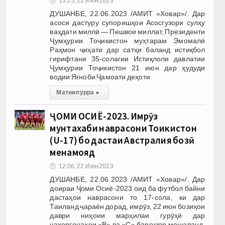
🕔
13:25, 22.Июн 2023
ДУШАНБЕ, 22.06.2023 /АМИТ «Ховар»/. Дар
асоси дастуру супоришҳои Асосгузори сулҳу
ваҳдати миллӣ — Пешвои миллат, Президенти
Ҷумҳурии Тоҷикистон муҳтарам Эмомалӣ
Раҳмон ҷиҳати дар сатҳи баланд истиқбол
гирифтани 35-солагии Истиқлоли давлатии
Ҷумҳурии Тоҷикистон 21 июн дар ҳудуди
водии Яғноби Ҷамоати деҳоти
Матни пурра
▸
ҶОМИ ОСИЁ-2023. Имрӯз
мунтахаби наврасони Тоҷикистон
(U-17) бо дастаи Австралия бозӣ
менамояд
🕔
12:06, 22.Июн 2023
ДУШАНБЕ, 22.06.2023 /АМИТ «Ховар»/. Дар
доираи Ҷоми Осиё-2023 оид ба футбол байни
дастаҳои наврасони то 17-сола, ки дар
Таиланд ҷараён дорад, имрӯз, 22 июн бозиҳои
даври ниҳоии марҳилаи гурӯҳӣ дар
чаҳоргонаҳои «В» ва «С» баргузор мешаванд.