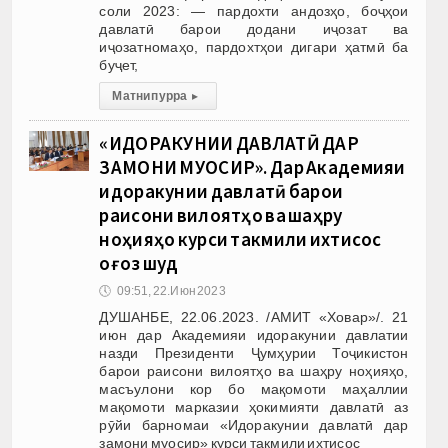
соли 2023: — пардохти андозҳо, боҷҳои
давлатӣ барои додани иҷозат ва
иҷозатномаҳо, пардохтҳои дигари ҳатмӣ ба
буҷет,
Матни пурра
▸
«ИДОРАКУНИИ ДАВЛАТӢ ДАР
ЗАМОНИ МУОСИР». Дар Академияи
идоракунии давлатӣ барои
раисони вилоятҳо ва шаҳру
ноҳияҳо курси такмили ихтисос
оғоз шуд
🕔
09:51, 22.Июн 2023
ДУШАНБЕ, 22.06.2023. /АМИТ «Ховар»/. 21
июн дар Академияи идоракунии давлатии
назди Президенти Ҷумҳурии Тоҷикистон
барои раисони вилоятҳо ва шаҳру ноҳияҳо,
масъулони кор бо мақомоти маҳаллии
мақомоти марказии ҳокимияти давлатӣ аз
рӯйи барномаи «Идоракунии давлатӣ дар
замони муосир» курси такмили ихтисос