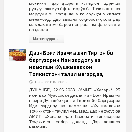
моликият, дар даврони истиқлол тадриҷан
рушду такомул ёфта, имрӯз ба Тоҷикистон ва
мардуми он софдилона ва содиқона хизмат
менамояд. Дар замони соҳибистиқлолӣ дар
мамлакати мо барои пешрафт ва фаъолияти
озодонаи
Матни пурра
▸
Дар «Боғи Ирам» ҷашни Тиргон бо
баргузории Иди зардолу ва
намоиши «Хушкмеваҳои
Тоҷикистон» таҷлил мегардад
🕔
16:32, 22.Июн 2023
ДУШАНБЕ, 22.06.2023. /АМИТ «Ховар»/. 25
июн дар Муассисаи давлатии «Боғи Ирам»-и
шаҳри Душанбе ҷашни Тиргон бо баргузории
Иди зардолу ва намоиши «Хушкмеваҳои
Тоҷикистон» таҷлил мешавад. Дар ин хусус ба
АМИТ «Ховар» дар Вазорати кишоварзии
Тоҷикистон хабар доданд. Дар ҷашнгоҳ
намоиши