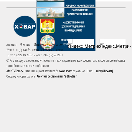
Агентии Миллии Иттилоотии Тоҷикистон
734018. ш. Душанбе, хиёбони Саъдии Шерозӣ,
16 тел.: +992 (37) 2385217, факс: +992 (37) 2232383
© Ҳамаи ҳуқуқ маҳфуз аст. Истифода ва паҳн кардани маводи сомона, дар кадом шакле набошад,
танҳо бо иҷозати хаттии роҳбарияти
АМИТ «Ховар»
имконпазир аст. Истинод ба
www.khovar.tj
ҳатмист. E-mail:
niat@khovar.tj
Омодакунандаи сомона:
Агентии рекламавии "adMedia"