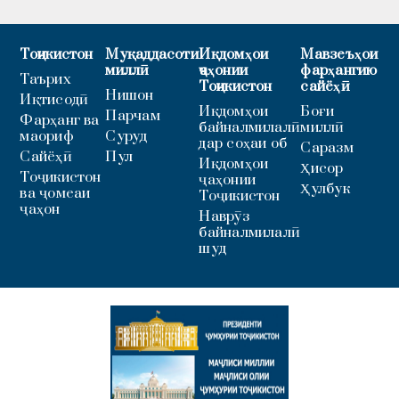
Тоҷикистон
Муқаддасоти
Иқдомҳои
Мавзеъҳои
миллӣ
ҷаҳонии
фарҳангию
Таърих
Тоҷикистон
сайёҳӣ
Нишон
Иқтисодӣ
Иқдомҳои
Боғи
Парчам
Фарҳанг ва
байналмилалӣ
миллӣ
маориф
Суруд
дар соҳаи об
Саразм
Сайёҳӣ
Пул
Иқдомҳои
Ҳисор
Тоҷикистон
ҷаҳонии
Ҳулбук
ва ҷомеаи
Тоҷикистон
ҷаҳон
Наврӯз
байналмилалӣ
шуд