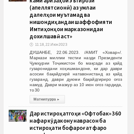
ками аризаҳои эътирозӣ
(апеллятсионӣ) аз ҷумлаи
далелҳои муътамад ва
нишондиҳандаи шаффофияти
Имтиҳонҳои марказонидаи
дохилшавӣ аст»
🕔
11:18, 22.Июн 2023
ДУШАНБЕ, 22.06.2023. /АМИТ «Ховар»/.
Маркази миллии тестии назди Президенти
Ҷумҳурии Тоҷикистон бо мақсади аз қайд
гузаронидани хоҳишмандоне, ки дар даври
асосии бақайдгирӣ натавонистанд аз қайд
гузаранд, даври дуюми бақайдгириро оғоз
намуд. Даври мазкур аз 10 июн оғоз гардида,
то 30
Матни пурра
▸
Дар истироҳатгоҳи «Офтобак» 360
нафар кӯдакону наврасон ба
истироҳати бофароғат фаро