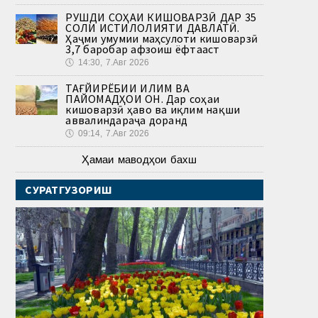
РУШДИ СОҲАИ КИШОВАРЗӢ ДАР 35
СОЛИ ИСТИҚЛОЛИЯТИ ДАВЛАТӢ.
Ҳаҷми умумии маҳсулоти кишоварзӣ
3,7 баробар афзоиш ёфтааст
🕔
14:30, 7.Авг 2026
ТАҒЙИРЁБИИ ИҚЛИМ ВА
ПАЙОМАДҲОИ ОН. Дар соҳаи
кишоварзӣ ҳаво ва иқлим нақши
аввалиндараҷа доранд
🕔
09:14, 7.Авг 2026
Ҳамаи маводҳои бахш
СУРАТГУЗОРИШ