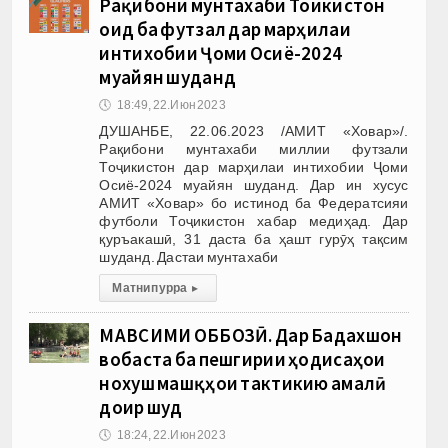
Рақибони мунтахаби Тоҷикистон
оид ба футзал дар марҳилаи
интихобии Ҷоми Осиё-2024
муайян шуданд
🕔
18:49, 22.Июн 2023
ДУШАНБЕ, 22.06.2023 /АМИТ «Ховар»/.
Рақибони мунтахаби миллии футзали
Тоҷикистон дар марҳилаи интихобии Ҷоми
Осиё-2024 муайян шуданд. Дар ин хусус
АМИТ «Ховар» бо истинод ба Федератсияи
футболи Тоҷикистон хабар медиҳад. Дар
қуръакашӣ, 31 даста ба ҳашт гурӯҳ тақсим
шуданд. Дастаи мунтахаби
Матни пурра
▸
МАВСИМИ ОББОЗӢ. Дар Бадахшон
вобаста ба пешгирии ҳодисаҳои
нохуш машқҳои тактикию амалӣ
доир шуд
🕔
18:24, 22.Июн 2023