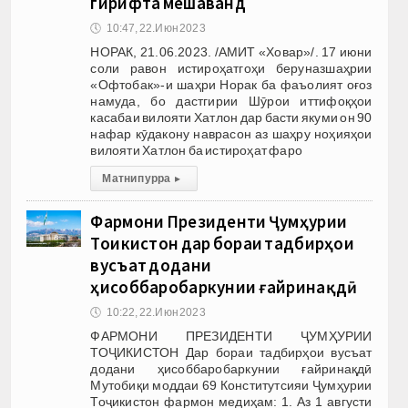
гирифта мешаванд
🕔
10:47, 22.Июн 2023
НОРАК, 21.06.2023. /АМИТ «Ховар»/. 17 июни
соли равон истироҳатгоҳи беруназшаҳрии
«Офтобак»-и шаҳри Норак ба фаъолият оғоз
намуда, бо дастгирии Шӯрои иттифоқҳои
касабаи вилояти Хатлон дар басти якуми он 90
нафар кӯдакону наврасон аз шаҳру ноҳияҳои
вилояти Хатлон ба истироҳат фаро
Матни пурра
▸
Фармони Президенти Ҷумҳурии
Тоҷикистон дар бораи тадбирҳои
вусъат додани
ҳисоббаробаркунии ғайринақдӣ
🕔
10:22, 22.Июн 2023
ФАРМОНИ ПРЕЗИДЕНТИ ҶУМҲУРИИ
ТОҶИКИСТОН Дар бораи тадбирҳои вусъат
додани ҳисоббаробаркунии ғайринақдӣ
Мутобиқи моддаи 69 Конститутсияи Ҷумҳурии
Тоҷикистон фармон медиҳам: 1. Аз 1 августи