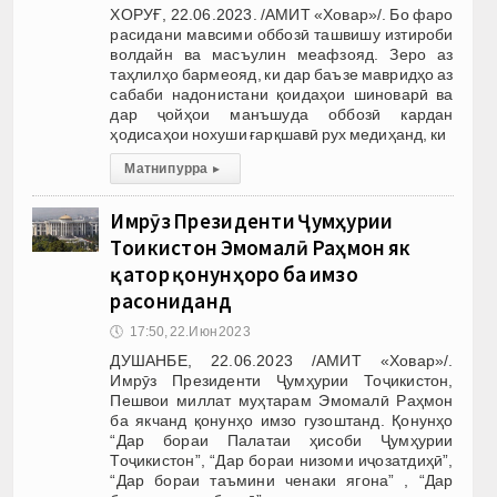
ХОРУҒ, 22.06.2023. /АМИТ «Ховар»/. Бо фаро
расидани мавсими оббозӣ ташвишу изтироби
волдайн ва масъулин меафзояд. Зеро аз
таҳлилҳо бармеояд, ки дар баъзе мавридҳо аз
сабаби надонистани қоидаҳои шиноварӣ ва
дар ҷойҳои манъшуда оббозӣ кардан
ҳодисаҳои нохуши ғарқшавӣ рух медиҳанд, ки
Матни пурра
▸
Имрӯз Президенти Ҷумҳурии
Тоҷикистон Эмомалӣ Раҳмон як
қатор қонунҳоро ба имзо
расониданд
🕔
17:50, 22.Июн 2023
ДУШАНБЕ, 22.06.2023 /АМИТ «Ховар»/.
Имрӯз Президенти Ҷумҳурии Тоҷикистон,
Пешвои миллат муҳтарам Эмомалӣ Раҳмон
ба якчанд қонунҳо имзо гузоштанд. Қонунҳо
“Дар бораи Палатаи ҳисоби Ҷумҳурии
Тоҷикистон”, “Дар бораи низоми иҷозатдиҳӣ”,
“Дар бораи таъмини ченаки ягона” , “Дар