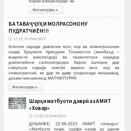
бораи алоқаи барқӣ” ва
Матни пурра
▸
БА ТАВАҶҶУҲИ МОЛРАСОНОНУ
ПУДРАТЧИЁН!!!
🕔
17:15, 22.Июн 2023
Агентии хариди давлатии мол, кор ва хизматрасонии
назди Ҳукумати Ҷумҳурии Тоҷикистон (минбаъд –
мақомоти ваколатдор) ва ташкилотҳои харидор
довталабони салоҳиятдорро барои иштирок дар
озмунҳои хариди номгӯи зерини мол, кор ва
хизматрасонӣ, ки дар як давр гузаронида мешаванд,
даъват менамоянд: МАТНИ ПУРРА
Матни пурра
▸
Шарҳи матбуоти даврӣ аз АМИТ
«Ховар»
🕔
17:00, 22.Июн 2023
ДУШАНБЕ, 22.06.2023 /АМИТ «Ховар»/.
«Матбуоти тоҷик, сарфи назар аз шакли