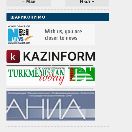
« Май
Июл »
ШАРИКОНИ МО
———————————————————
———————————————————-
———————————————————-