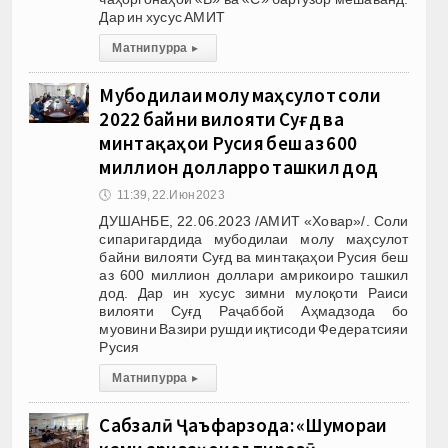
Дар ин хусус АМИТ
Матни пурра
▸
Мубодилаи молу маҳсулот соли
2022 байни вилояти Суғд ва
минтақаҳои Русия беш аз 600
миллион долларро ташкил дод
🕔
11:39, 22.Июн 2023
ДУШАНБЕ, 22.06.2023 /АМИТ «Ховар»/. Соли
сипаригардида мубодилаи молу маҳсулот
байни вилояти Суғд ва минтақаҳои Русия беш
аз 600 миллион доллари амрикоиро ташкил
дод. Дар ин хусус зимни мулоқоти Раиси
вилояти Суғд Раҷаббой Аҳмадзода бо
муовини Вазири рушди иқтисоди Федератсияи
Русия
Матни пурра
▸
Сабзалӣ Ҷаъфарзода: «Шумораи