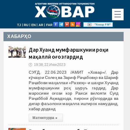
☰
|
|
|
|
"Ховар FM"
TJ
RU
EN
AR
FAR
ХАБАРҲО
Дар Хуҷанд мумфаршкунии роҳи
маҳаллӣ оғоз гардид
🕔
19:38, 22.Июн 2023
СУҒД, 22.06.2023 /АМИТ «Ховар»/. Дар
кӯчаҳои Солеҳ ва Зариф Раҷабовҳо ва Шариф
Раҷабови маҳаллаи «Раззоқ»-и шаҳри Хуҷанд
мумфаршкунии роҳ шуруъ гардид. Дар
маросими оғози кор Раиси вилояти Суғд
Раҷаббой Аҳмадзода, пирони рўзгордида ва
дигар фаъолони маҳалла иштирок намуданд,
хабар доданд
Матни пурра
▸