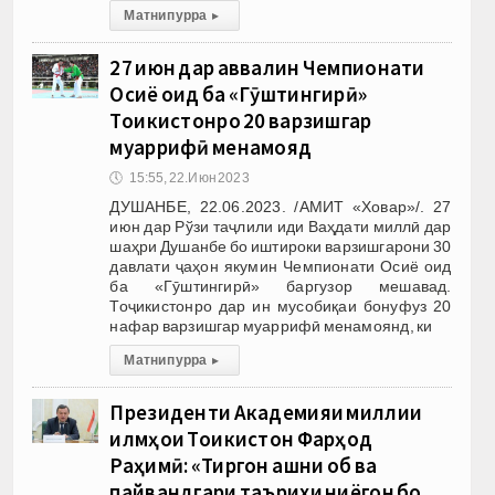
Матни пурра
▸
27 июн дар аввалин Чемпионати
Осиё оид ба «Гӯштингирӣ»
Тоҷикистонро 20 варзишгар
муаррифӣ менамояд
🕔
15:55, 22.Июн 2023
ДУШАНБЕ, 22.06.2023. /АМИТ «Ховар»/. 27
июн дар Рўзи таҷлили иди Ваҳдати миллӣ дар
шаҳри Душанбе бо иштироки варзишгарони 30
давлати ҷаҳон якумин Чемпионати Осиё оид
ба «Гӯштингирӣ» баргузор мешавад.
Тоҷикистонро дар ин мусобиқаи бонуфуз 20
нафар варзишгар муаррифӣ менамоянд, ки
Матни пурра
▸
Президенти Академияи миллии
илмҳои Тоҷикистон Фарҳод
Раҳимӣ: «Тиргон ҷашни об ва
пайвандгари таърихи ниёгон бо