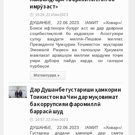
имрӯз аст»
🕔
15:24, 22.Июн 2023
ДУШАНБЕ, 22.06.2023. /АМИТ «Ховар»/.
Боиси ифтихори бузург аст, ки дар даврони
соҳибистиқлолӣ бо иқдомҳои Асосгузори
сулҳу ваҳдати миллӣ–Пешвои миллат,
Президенти Ҷумҳурии Тоҷикистон муҳтарам
Эмомалӣ Раҳмон ва талошҳои Ҳукумати
мамлакат арзишҳои миллии мардуми тоҷик
умри дубора пайдо карда, он ганҷҳои
пурбаҳои
Матни пурра
▸
Дар Душанбе густариши ҳамкории
Тоҷикистон ва Чин дар муқовимат
ба коррупсияи фаромиллӣ
баррасӣ шуд
🕔
14:57, 22.Июн 2023
ДУШАНБЕ, 22.06.2023. /АМИТ «Ховар»/.
Густариш додани ҳамкорӣ дар самти