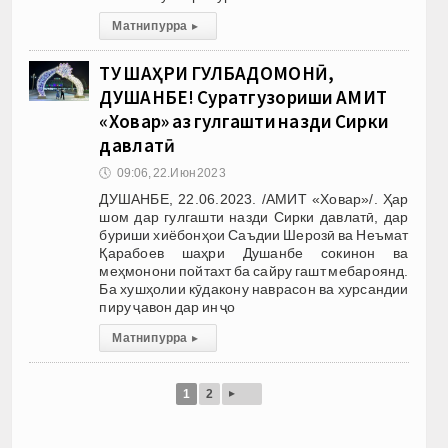
Матни пурра
▸
ТУ ШАҲРИ ГУЛБАДОМОНӢ,
ДУШАНБЕ! Суратгузориши АМИТ
«Ховар» аз гулгашти назди Сирки
давлатӣ
🕔
09:06, 22.Июн 2023
ДУШАНБЕ, 22.06.2023. /АМИТ «Ховар»/. Ҳар
шом дар гулгашти назди Сирки давлатӣ, дар
буриши хиёбонҳои Саъдии Шерозӣ ва Неъмат
Қарабоев шаҳри Душанбе сокинон ва
меҳмонони пойтахт ба сайру гашт мебароянд.
Ба хушҳолии кӯдакону наврасон ва хурсандии
пиру ҷавон дар ин ҷо
Матни пурра
▸
▸
1
2