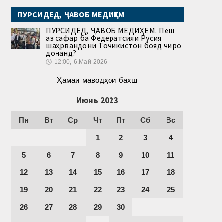
ПУРСИДЕД, ҶАВОБ МЕДИҲЕМ
ПУРСИДЕД, ҶАВОБ МЕДИҲЕМ. Пеш
аз сафар ба Федератсияи Русия
шаҳрвандони Тоҷикистон бояд чиро
донанд?
🕔
12:00, 6.Май 2026
Ҳамаи маводҳои бахш
Июнь 2023
Пн
Вт
Ср
Чт
Пт
Сб
Вс
1
2
3
4
5
6
7
8
9
10
11
12
13
14
15
16
17
18
19
20
21
22
23
24
25
26
27
28
29
30