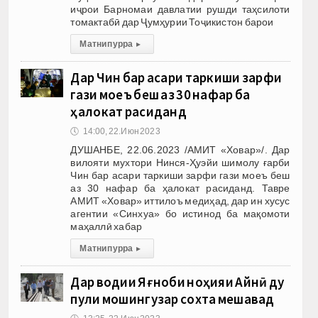
иҷрои Барномаи давлатии рушди таҳсилоти
томактабӣ дар Ҷумҳурии Тоҷикистон барои
Матни пурра
▸
Дар Чин бар асари таркиши зарфи
гази моеъ беш аз 30 нафар ба
ҳалокат расиданд
🕔
14:00, 22.Июн 2023
ДУШАНБЕ, 22.06.2023 /АМИТ «Ховар»/. Дар
вилояти мухтори Нинся-Ҳуэйи шимолу ғарби
Чин бар асари таркиши зарфи гази моеъ беш
аз 30 нафар ба ҳалокат расиданд. Тавре
АМИТ «Ховар» иттилоъ медиҳад, дар ин хусус
агентии «Синхуа» бо истинод ба мақомоти
маҳаллӣ хабар
Матни пурра
▸
Дар водии Яғноби ноҳияи Айнӣ ду
пули мошингузар сохта мешавад