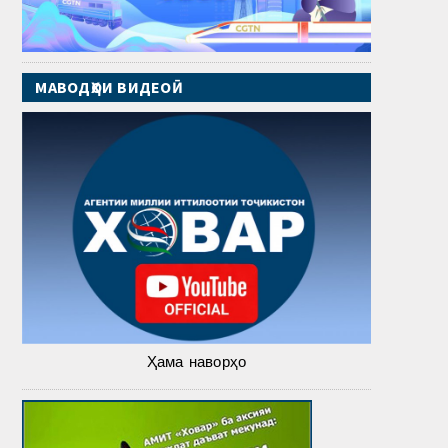
МАВОДҲОИ ВИДЕОӢ
Ҳама наворҳо