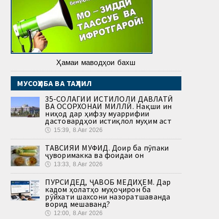
Ҳамаи маводҳои бахш
МУСОҲИБА ВА ТАҲЛИЛ
35-СОЛАГИИ ИСТИҚЛОЛИ ДАВЛАТӢ
ВА ОСОРХОНАИ МИЛЛӢ. Нақши ин
ниҳод дар ҳифзу муаррифии
дастовардҳои истиқлол муҳим аст
🕔
15:39, 8.Авг 2026
ТАВСИЯИ МУФИД. Доир ба пӯпаки
ҷуворимакка ва фоидаи он
🕔
13:33, 8.Авг 2026
ПУРСИДЕД, ҶАВОБ МЕДИҲЕМ. Дар
кадом ҳолатҳо муҳоҷирон ба
рӯйхати шахсони назоратшаванда
ворид мешаванд?
🕔
12:00, 8.Авг 2026