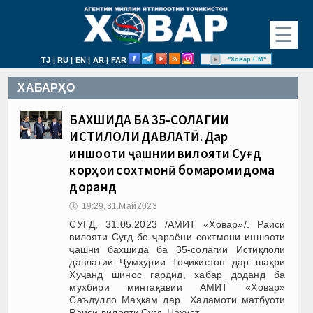
☰
|
|
|
|
"Ховар FM"
TJ
RU
EN
AR
FAR
ХАБАРҲО
БАХШИДА БА 35-СОЛАГИИ
ИСТИҚЛОЛИ ДАВЛАТӢ. Дар
иншооти ҷашнии вилояти Суғд
корҳои сохтмонӣ бомаром идома
доранд
🕔
19:29, 31.Май 2023
СУҒД, 31.05.2023 /АМИТ «Ховар»/. Раиси
вилояти Суғд бо ҷараёни сохтмони иншооти
ҷашнӣ бахшида ба 35-солагии Истиқлоли
давлатии Ҷумҳурии Тоҷикистон дар шаҳри
Хуҷанд шинос гардид, хабар доданд ба
мухбири минтақавии АМИТ «Ховар»
Саъдулло Маҳкам дар Хадамоти матбуоти
Раиси вилояти Суғд. Нахуст