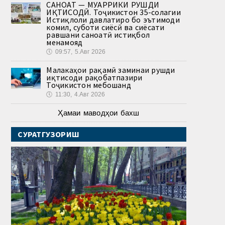
САНОАТ — МУҲАРРИКИ РУШДИ
ИҚТИСОДӢ. Тоҷикистон 35-солагии
Истиқлоли давлатиро бо эътимоди
комил, суботи сиёсӣ ва сиёсати
равшани саноатӣ истиқбол
менамояд
🕔
09:57, 5.Авг 2026
Малакаҳои рақамӣ заминаи рушди
иқтисоди рақобатпазири
Тоҷикистон мебошанд
🕔
11:30, 4.Авг 2026
Ҳамаи маводҳои бахш
СУРАТГУЗОРИШ