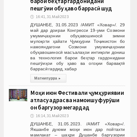
барои беҳтар гардонидани
пешгӯии обу ҳаво баррасӣ шуд
🕔
16:41, 31.Май 2023
ДУШАНБЕ, 31.05.2023 /АМИТ «Ховар»/. 29
май дар доираи Конгресси 19-уми Созмони
умумиҷаҳонии обуҳавошиносӣ зимни
мулоқоти ҳайати Ҷумҳурии Тоҷикистон бо
намояндагони Созмони умумиҷаҳонии
обуҳавошиносӣ масъалаҳои интиқоли дониш
ва технология барои беҳтар гардонидани
пешгӯиҳои обу ҳаво ва огоҳии барвақтӣ
баррасӣ гардид, хабар
Матни пурра
▸
Моҳи июн Фестивали ҷумҳуриявии
атласу адрас ва намоишу фурӯши
он баргузор мегардад
🕔
16:14, 31.Май 2023
ДУШАНБЕ, 31.05.2023. /АМИТ «Ховар»/.
Якшанбе дуюми моҳи июн дар пойтахти
мамлакат – шаҳри Душанбе баргузории