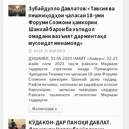
Зубайдулло Давлатов: «Тавсия ва
пешниҳодҳои ҷаласаи 18-уми
Форуми Созмони ҳамкории
Шанхай барои ба эътидол
омадани вазъият дар минтақа
мусоидат менамояд»
🕔
14:19, 31.Май 2023
ДУШАНБЕ, 31.05.2023 /АМИТ «Ховар»/. 22-23
майи соли 2023 таҳти раёсати Маркази
тадқиқоти стратегии назди Президенти
Ҷумҳурии Тоҷикистон ҷаласаи 18-уми Форуми
Созмони ҳамкории Шанхай доир гардид.
Рафти инъикос, натиҷаҳо ва ҳадафҳои асосии
баргузории ҷаласаи мазкурро сардори
Раёсати таъминоти иттилоотии Маркази
тадқиқоти
Матни пурра
▸
КӮДАКОН-ДАР ПАНОҲИ ДАВЛАТ.