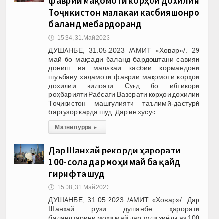
фаврии мақомоти корҳои дохилии
Тоҷикистон малакаи касбияшонро
баланд мебардоранд
🕔
15:34, 31.Май 2023
ДУШАНБЕ, 31.05.2023 /АМИТ «Ховар»/. 29
май бо мақсади баланд бардоштани савияи
дониш ва малакаи касбии кормандони
шуъбаву хадамоти фаврии мақомоти корҳои
дохилии вилояти Суғд бо ибтикори
роҳбарияти Раёсати Вазорати корҳои дохилии
Тоҷикистон машғулияти таълимӣ-дастурӣ
баргузор карда шуд. Дар ин хусус
Матни пурра
▸
Дар Шанхай рекорди ҳарорати
100-сола дар моҳи май ба қайд
гирифта шуд
🕔
15:08, 31.Май 2023
ДУШАНБЕ, 31.05.2023 /АМИТ «Ховар»/. Дар
Шанхай рӯзи душанбе ҳарорати
баландтарини моҳи май дар тӯли зиёда аз 100