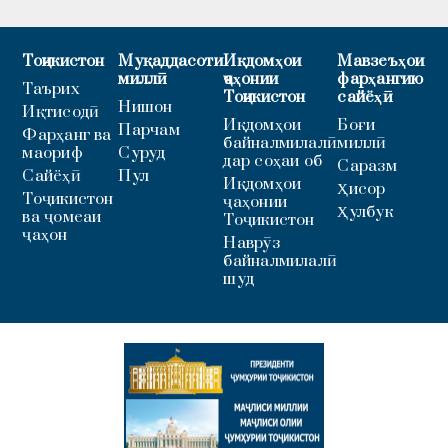
Тоҷикистон
Муқаддасоти
Иқдомҳои
Мавзеъҳои
миллӣ
ҷаҳонии
фарҳангию
Таърих
Тоҷикистон
сайёҳӣ
Нишон
Иқтисодӣ
Иқдомҳои
Боғи
Парчам
Фарҳанг ва
байналмилалӣ
миллӣ
маориф
Суруд
дар соҳаи об
Саразм
Сайёҳӣ
Пул
Иқдомҳои
Ҳисор
Тоҷикистон
ҷаҳонии
Ҳулбук
ва ҷомеаи
Тоҷикистон
ҷаҳон
Наврӯз
байналмилалӣ
шуд