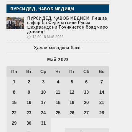
ПУРСИДЕД, ҶАВОБ МЕДИҲЕМ
ПУРСИДЕД, ҶАВОБ МЕДИҲЕМ. Пеш аз
сафар ба Федератсияи Русия
шаҳрвандони Тоҷикистон бояд чиро
донанд?
🕔
12:00, 6.Май 2026
Ҳамаи маводҳои бахш
Май 2023
Пн
Вт
Ср
Чт
Пт
Сб
Вс
1
2
3
4
5
6
7
8
9
10
11
12
13
14
15
16
17
18
19
20
21
22
23
24
25
26
27
28
29
30
31