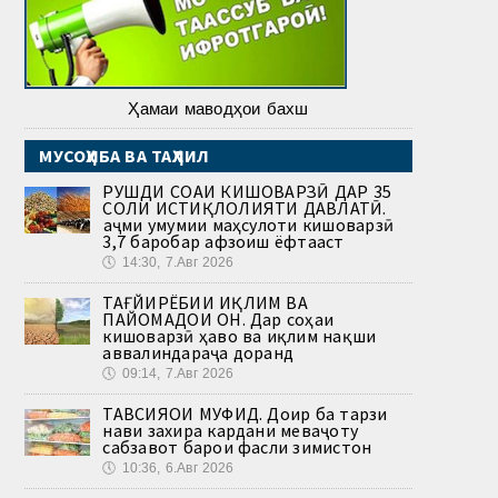
Ҳамаи маводҳои бахш
МУСОҲИБА ВА ТАҲЛИЛ
РУШДИ СОҲАИ КИШОВАРЗӢ ДАР 35
СОЛИ ИСТИҚЛОЛИЯТИ ДАВЛАТӢ.
Ҳаҷми умумии маҳсулоти кишоварзӣ
3,7 баробар афзоиш ёфтааст
🕔
14:30, 7.Авг 2026
ТАҒЙИРЁБИИ ИҚЛИМ ВА
ПАЙОМАДҲОИ ОН. Дар соҳаи
кишоварзӣ ҳаво ва иқлим нақши
аввалиндараҷа доранд
🕔
09:14, 7.Авг 2026
ТАВСИЯҲОИ МУФИД. Доир ба тарзи
нави захира кардани меваҷоту
сабзавот барои фасли зимистон
🕔
10:36, 6.Авг 2026