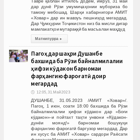
Тавре қаблан иттилоъ додем, имрӯз, 31 май
дар дунё Рӯзи умумиҷаҳонии мубориза бо
тамоку мебошад. Шарҳи хабарнигори АМИТ
«Ховар» дар ин мавзуъ пешниҳод мегардад.
Дар Ҷумҳурии Тоҷикистон низ ба мисли дигар
мамлакатҳои мутараққӣ ба масъалаи маҳдуд
Матни пурра
▸
Пагоҳ дар шаҳри Душанбе
бахшида ба Рӯзи байналмилалии
ҳифзи кӯдакон барномаи
фарҳангию фароғатӣ доир
мегардад
🕔
12:05, 31.Май 2023
ДУШАНБЕ, 31.05.2023 /АМИТ «Ховар»/.
Пагоҳ, 1 июн, соати 18:00 бахшида ба Рӯзи
байналмилалии ҳифзи кӯдакон дар «Боғи
кӯдакон»-и пойтахт таҳти унвони «Кӯдакон-
дунёи моянд!» барномаи бошукуҳи
фарҳангию фароғатӣ баргузор мегардад. Дар
ин хусус ба АМИТ «Ховар» сардори Раёсати
фарҳанги Мақомоти иҷроияи