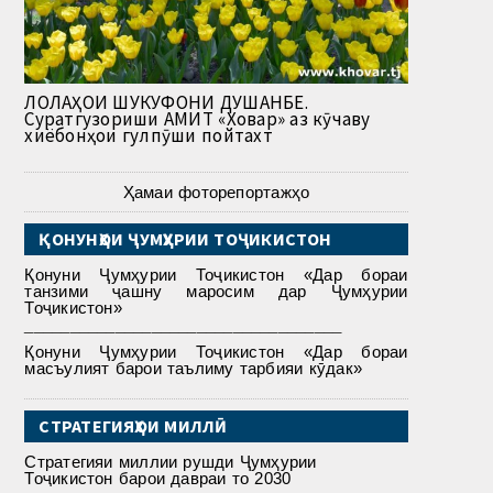
ЛОЛАҲОИ ШУКУФОНИ ДУШАНБЕ.
Суратгузориши АМИТ «Ховар» аз кӯчаву
хиёбонҳои гулпӯши пойтахт
Ҳамаи фоторепортажҳо
ҚОНУНҲОИ ҶУМҲУРИИ ТОҶИКИСТОН
Қонуни Ҷумҳурии Тоҷикистон «Дар бораи
танзими ҷашну маросим дар Ҷумҳурии
Тоҷикистон»
___________________________________
Қонуни Ҷумҳурии Тоҷикистон «Дар бораи
масъулият барои таълиму тарбияи кӯдак»
СТРАТЕГИЯҲОИ МИЛЛӢ
Стратегияи миллии рушди Ҷумҳурии
Тоҷикистон барои давраи то 2030