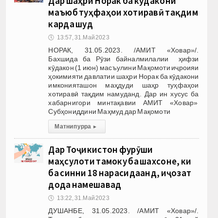
Дар шаҳри Норак ба кӯдакони
маъюб туҳфаҳои хотиравӣ тақдим
карда шуд
🕔
13:57, 31.Май 2023
НОРАК, 31.05.2023. /АМИТ «Ховар»/.
Бахшида ба Рӯзи байналмилалии ҳифзи
кӯдакон (1 июн) масъулини Мақомоти иҷроияи
ҳокимияти давлатии шаҳри Норак ба кӯдакони
имконияташон маҳдуди шаҳр туҳфаҳои
хотиравӣ тақдим намуданд. Дар ин хусус ба
хабарнигори минтақавии АМИТ «Ховар»
Субҳониддини Маҳмуд дар Мақомоти
Матни пурра
▸
Дар Тоҷикистон фурӯши
маҳсулоти тамоку ба шахсоне, ки
ба синни 18 нарасидаанд, иҷозат
дода намешавад
🕔
13:22, 31.Май 2023
ДУШАНБЕ, 31.05.2023. /АМИТ «Ховар»/.