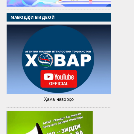
МАВОДҲОИ ВИДЕОӢ
Ҳама наворҳо