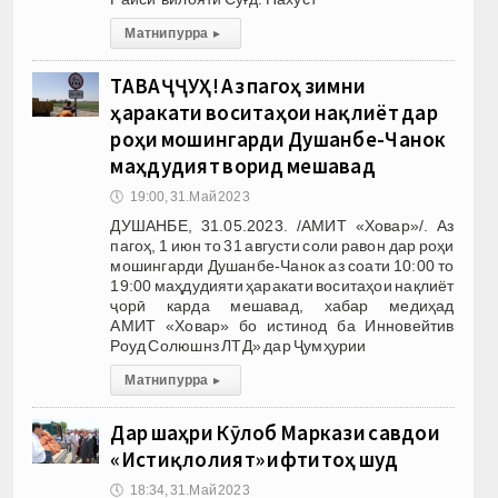
Матни пурра
▸
ТАВАҶҶУҲ! Аз пагоҳ зимни
ҳаракати воситаҳои нақлиёт дар
роҳи мошингарди Душанбе-Чанок
маҳдудият ворид мешавад
🕔
19:00, 31.Май 2023
ДУШАНБЕ, 31.05.2023. /АМИТ «Ховар»/. Аз
пагоҳ, 1 июн то 31 августи соли равон дар роҳи
мошингарди Душанбе-Чанок аз соати 10:00 то
19:00 маҳдудияти ҳаракати воситаҳои нақлиёт
ҷорӣ карда мешавад, хабар медиҳад
АМИТ «Ховар» бо истинод ба Инновейтив
Роуд Солюшнз ЛТД» дар Ҷумҳурии
Матни пурра
▸
Дар шаҳри Кӯлоб Маркази савдои
«Истиқлолият» ифтитоҳ шуд
🕔
18:34, 31.Май 2023