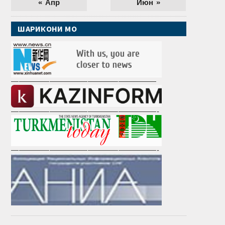
« Апр
Июн »
ШАРИКОНИ МО
———————————————————
———————————————————-
———————————————————-