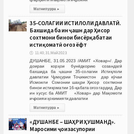
Матни пурра
▸
35-СОЛАГИИ ИСТИҚЛОЛИ ДАВЛАТӢ.
Бахшида ба ин ҷашн дар Ҳисор
сохтмони бинои бисёрқабатаи
истиқоматӣ оғоз ёфт
🕔
11:40, 31.Май 2023
ДУШАНБЕ, 31.05.2023 /АМИТ «Ховар»/. Дар
доираи корҳои бунёдкорию созандагӣ
бахшида ба ҷашни 35-солагии Истиқлоли
давлатии Ҷумҳурии Тоҷикистон дар кӯчаи
Исмоили Сомонии шаҳри Ҳисор сохтмони
бинои истиқоматии 16-қабата оғоз гардид. Дар
ин хусус ба АМИТ «Ховар» дар Мақомоти
иҷроияи ҳокимияти давлатии
Матни пурра
▸
«ДУШАНБЕ – ШАҲРИ ҲУШМАНД».
Маросими ҷоизасупории