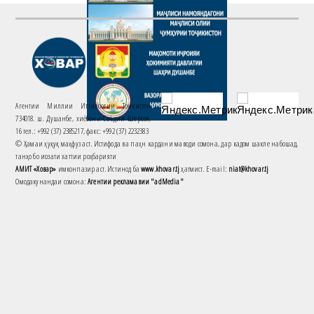
Агентии Миллии Иттилоотии Тоҷикистон
734018. ш. Душанбе, хиёбони Саъдии Шерозӣ,
16 тел.: +992 (37) 2385217, факс: +992 (37) 2232383
© Ҳамаи ҳуқуқ маҳфуз аст. Истифода ва паҳн кардани маводи сомона, дар кадом шакле набошад,
танҳо бо иҷозати хаттии роҳбарияти
АМИТ «Ховар»
имконпазир аст. Истинод ба
www.khovar.tj
ҳатмист. E-mail:
niat@khovar.tj
Омодакунандаи сомона:
Агентии рекламавии "adMedia"