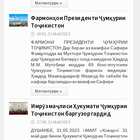
Матни пурра
▸
Фармонҳои Президенти Ҷумҳурии
Тоҷикистон
🕔
18:01, 31.Май 2023
ФАРМОНИ ПРЕЗИДЕНТИ ҶУМҲУРИИ
ТОҶИКИСТОН Дар бораи аз вазифаи Сафири
Фавқулодда ва Мухтори Ҷумҳурии Тоҷикистон
дар Ҷумҳурии Беларус озод намудани Ҳақдод
М.М. Мутобиқи моддаи 69 Конститутсияи
Ҷумҳурии Тоҷикистон фармон медиҳам:
Ҳақдод Маҳмадшариф Маҳмуд бо сабаби ба
нафақа баромадан аз вазифаи Сафири
Матни пурра
▸
Имрӯз маҷлиси Ҳукумати Ҷумҳурии
Тоҷикистон баргузор гардид
🕔
17:58, 31.Май 2023
ДУШАНБЕ, 31.05.2023. /АМИТ «Ховар»/. 31
май дар бинои Ҳукумати Ҷумҳурии Тоҷикистон