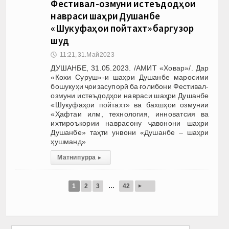
Фестивал-озмуни истеъдодҳои
навраси шаҳри Душанбе
«Шукуфаҳои пойтахт» баргузор
шуд
🕔
11:21, 31.Май 2023
ДУШАНБЕ, 31.05.2023. /АМИТ «Ховар»/. Дар
«Кохи Суруш»-и шаҳри Душанбе маросими
бошукуҳи ҷоизасупорӣ ба ғолибони Фестивал-
озмуни истеъдодҳои навраси шаҳри Душанбе
«Шукуфаҳои пойтахт» ва бахшҳои озмунии
«Ҳафтаи илм, технология, инноватсия ва
ихтироъкории наврасону ҷавонони шаҳри
Душанбе» таҳти унвони «Душанбе – шаҳри
ҳушманд»
Матни пурра
▸
▸
1
2
3
…
42