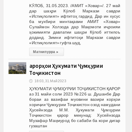
КӮЛОБ, 31.05.2023. /АМИТ «Ховар»/. 27 май
дар шаҳри Кӯлоб Маркази савдои
«Истиқлолият» ифтитоҳ гардид. Дар ин хусус
ба мухбири минтақавии АМИТ «Ховар»
Сулаймон Холзода дар Мақомоти иҷроияи
ҳокимияти давлатии шаҳри Кӯлоб иттилоъ
доданд. Зимни ифтитоҳи Маркази савдои
«Истиқлолият» гуфта шуд,
Матни пурра
▸
Қарорҳои Ҳукумати Ҷумҳурии
Тоҷикистон
🕔
18:03, 31.Май 2023
ҲУКУМАТИ ҶУМҲУРИИ ТОҶИКИСТОН ҚАРОР
аз 31 майи соли 2023 №226 ш. Душанбе Дар
бораи аз вазифаи муовини вазири корҳои
хориҷии Ҷумҳурии Тоҷикистон озод намудани
Ҳусейнзода М.М. Ҳукумати Ҷумҳурии
Тоҷикистон қарор мекунад: Хусейнзода
Музафар Маҳмурод бо сабаби ба кори дигар
гузаштан