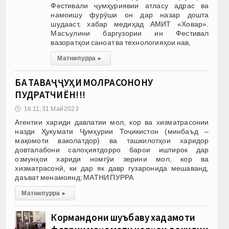
Фестивали ҷумҳуриявии атласу адрас ва
намоишу фурӯши он дар назар дошта
шудааст, хабар медиҳад АМИТ «Ховар».
Масъулини баргузории ин Фестивал
вазоратҳои саноат ва технологияҳои нав,
Матни пурра
▸
БА ТАВАҶҶУҲИ МОЛРАСОНОНУ
ПУДРАТЧИЁН!!!
🕔
16:11, 31.Май 2023
Агентии хариди давлатии мол, кор ва хизматрасонии
назди Ҳукумати Ҷумҳурии Тоҷикистон (минбаъд –
мақомоти ваколатдор) ва ташкилотҳои харидор
довталабони салоҳиятдорро барои иштирок дар
озмунҳои хариди номгӯи зерини мол, кор ва
хизматрасонӣ, ки дар як давр гузаронида мешаванд,
даъват менамоянд: МАТНИ ПУРРА
Матни пурра
▸
Кормандони шуъбаву хадамоти