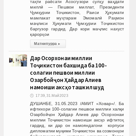
таҳти раёсати Асосгузори сулҳу ваҳдати
миллӣ — Пешвои миллат, Президенти
Ҷумҳурии Тоҷикистон, Раиси Ҳукумати
мамлакат муҳтарам Эмомалӣ Раҳмон
маҷлиси Ҳукумати Ҷумҳурии Тоҷикистон
баргузор гардид. Дар кори маҷлис нахуст
қарорҳои
Матни пурра
▸
Дар Осорхонаи миллии
Тоҷикистон бахшида ба 100-
солагии пешвои миллии
Озарбойҷон Ҳайдар Алиев
намоиши аксҳо ташкил шуд
🕔
17:39, 31.Май 2023
ДУШАНБЕ, 31.05.2023 /АМИТ «Ховар»/. Ба
ифтихори 100-солагии пешвои миллии халқи
Озарбойҷон Ҳайдар Алиев дар Осорхонаи
миллии Тоҷикистон намоиши аксҳо ифтитоҳ
гардид, ки дар он намояндагони корпуси
дипломатии муқими Тоҷикистон ва созмонҳои