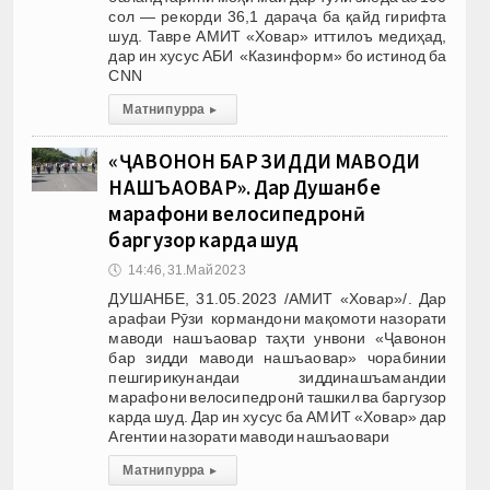
сол — рекорди 36,1 дараҷа ба қайд гирифта
шуд. Тавре АМИТ «Ховар» иттилоъ медиҳад,
дар ин хусус АБИ «Казинформ» бо истинод ба
CNN
Матни пурра
▸
«ҶАВОНОН БАР ЗИДДИ МАВОДИ
НАШЪАОВАР». Дар Душанбе
марафони велосипедронӣ
баргузор карда шуд
🕔
14:46, 31.Май 2023
ДУШАНБЕ, 31.05.2023 /АМИТ «Ховар»/. Дар
арафаи Рӯзи кормандони мақомоти назорати
маводи нашъаовар таҳти унвони «Ҷавонон
бар зидди маводи нашъаовар» чорабинии
пешгирикунандаи зиддинашъамандии
марафони велосипедронӣ ташкил ва баргузор
карда шуд. Дар ин хусус ба АМИТ «Ховар» дар
Агентии назорати маводи нашъаовари
Матни пурра
▸