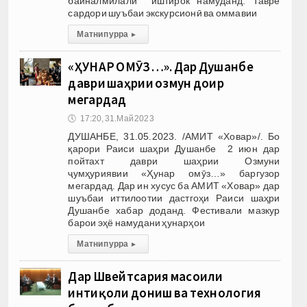
байналмилалӣ иштирок намуданд. Тавре
сардори шуъбаи экскурсионӣ ва оммавии
Матни пурра
▸
«ҲУНАР ОМӮЗ…». Дар Душанбе
даври шаҳрии озмун доир
мегардад
🕔
17:20, 31.Май 2023
ДУШАНБЕ, 31.05.2023. /АМИТ «Ховар»/. Бо
қарори Раиси шаҳри Душанбе 2 июн дар
пойтахт даври шаҳрии Озмуни
ҷумҳуриявии «Ҳунар омӯз…» баргузор
мегардад. Дар ин хусус ба АМИТ «Ховар» дар
шуъбаи иттилоотии дастгоҳи Раиси шаҳри
Душанбе хабар доданд. Фестивали мазкур
барои эҳё намудани ҳунарҳои
Матни пурра
▸
Дар Швейтсария масоили
интиқоли дониш ва технология