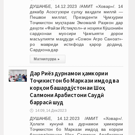
ДУШАНБЕ, 14.12.2023 /АМИТ «Ховар»/. 14
декабр Асосгузори сулҳу ваҳдати миллӣ —
Пешвои миллат, Президенти Ҷумҳурии
Тоҷикистон муҳтарам Эмомалӣ Раҳмон дар
деҳоти «Файзи Истиқлол»-и ноҳияи Кӯшониён
сардхонаи муосири Ҷамъияти дорои
масъулияти маҳдуди «Сомон Агро Саноат»-
ро мавриди истифода қарор доданд.
Сардхона дар
Матни пурра
▸
Дар Риёз дурнамои ҳамкории
Тоҷикистон бо Маркази имдод ва
корҳои башардӯстонаи Шоҳ
Салмони Арабистони Саудӣ
баррасӣ шуд
🕔
14:09, 14.Дек 2023
ДУШАНБЕ, 14.12.2023 /АМИТ «Ховар»/.
Ҳолати кунунӣ ва дурнамои ҳамкории
Тоҷикистон бо Маркази имдод ва корҳои
башардӯстонаи Шоҳ Салмони Арабистони