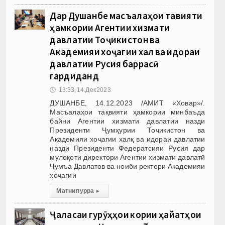
Дар Душанбе масъалаҳои тақвияти
ҳамкории Агентии хизмати
давлатии Тоҷикистон ва
Академияи хоҷагии халқ ва идораи
давлатии Русия баррасӣ
гардиданд
🕔
13:33, 14.Дек 2023
ДУШАНБЕ, 14.12.2023 /АМИТ «Ховар»/.
Масъалаҳои тақвияти ҳамкории минбаъда
байни Агентии хизмати давлатии назди
Президенти Ҷумҳурии Тоҷикистон ва
Академияи хоҷагии халқ ва идораи давлатии
назди Президенти Федератсияи Русия дар
мулоқоти директори Агентии хизмати давлатӣ
Ҷумъа Давлатов ва ноиби ректори Академияи
хоҷагии
Матни пурра
▸
Ҷаласаи гурӯҳҳои кории ҳайатҳои