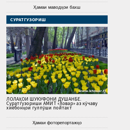
Ҳамаи маводҳои бахш
СУРАТГУЗОРИШ
ЛОЛАҲОИ ШУКУФОНИ ДУШАНБЕ.
Суратгузориши АМИТ «Ховар» аз кӯчаву
хиёбонҳои гулпӯши пойтахт
Ҳамаи фоторепортажҳо