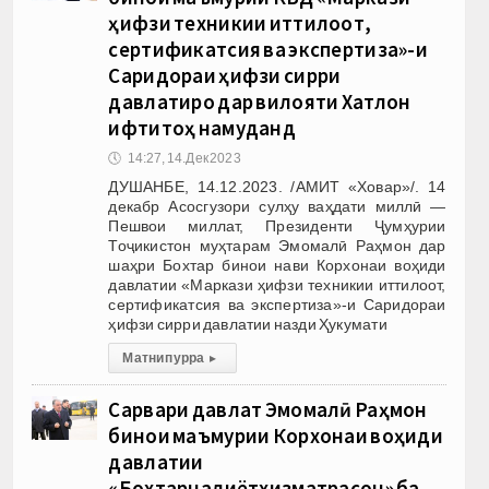
ҳифзи техникии иттилоот,
сертификатсия ва экспертиза»-и
Саридораи ҳифзи сирри
давлатиро дар вилояти Хатлон
ифтитоҳ намуданд
🕔
14:27, 14.Дек 2023
ДУШАНБЕ, 14.12.2023. /АМИТ «Ховар»/. 14
декабр Асосгузори сулҳу ваҳдати миллӣ —
Пешвои миллат, Президенти Ҷумҳурии
Тоҷикистон муҳтарам Эмомалӣ Раҳмон дар
шаҳри Бохтар бинои нави Корхонаи воҳиди
давлатии «Маркази ҳифзи техникии иттилоот,
сертификатсия ва экспертиза»-и Саридораи
ҳифзи сирри давлатии назди Ҳукумати
Матни пурра
▸
Сарвари давлат Эмомалӣ Раҳмон
бинои маъмурии Корхонаи воҳиди
давлатии
«Бохтарнақлиётхизматрасон» ба