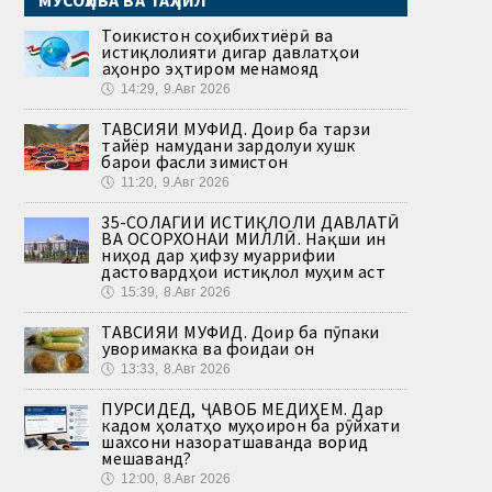
Тоҷикистон соҳибихтиёрӣ ва
истиқлолияти дигар давлатҳои
ҷаҳонро эҳтиром менамояд
🕔
14:29, 9.Авг 2026
ТАВСИЯИ МУФИД. Доир ба тарзи
тайёр намудани зардолуи хушк
барои фасли зимистон
🕔
11:20, 9.Авг 2026
35-СОЛАГИИ ИСТИҚЛОЛИ ДАВЛАТӢ
ВА ОСОРХОНАИ МИЛЛӢ. Нақши ин
ниҳод дар ҳифзу муаррифии
дастовардҳои истиқлол муҳим аст
🕔
15:39, 8.Авг 2026
ТАВСИЯИ МУФИД. Доир ба пӯпаки
ҷуворимакка ва фоидаи он
🕔
13:33, 8.Авг 2026
ПУРСИДЕД, ҶАВОБ МЕДИҲЕМ. Дар
кадом ҳолатҳо муҳоҷирон ба рӯйхати
шахсони назоратшаванда ворид
мешаванд?
🕔
12:00, 8.Авг 2026