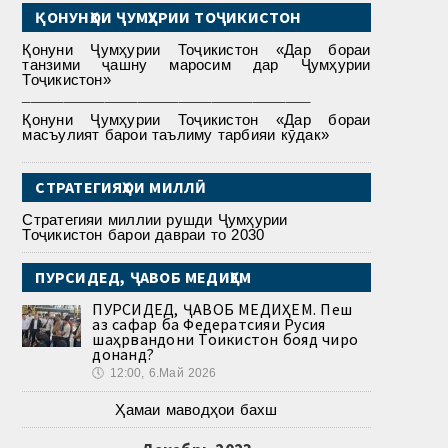
ҚОНУНҲОИ ҶУМҲУРИИ ТОҶИКИСТОН
Қонуни Ҷумҳурии Тоҷикистон «Дар бораи
танзими ҷашну маросим дар Ҷумҳурии
Тоҷикистон»
___________________________________
Қонуни Ҷумҳурии Тоҷикистон «Дар бораи
масъулият барои таълиму тарбияи кӯдак»
СТРАТЕГИЯҲОИ МИЛЛӢ
Стратегияи миллии рушди Ҷумҳурии
Тоҷикистон барои давраи то 2030
ПУРСИДЕД, ҶАВОБ МЕДИҲЕМ
ПУРСИДЕД, ҶАВОБ МЕДИҲЕМ. Пеш
аз сафар ба Федератсияи Русия
шаҳрвандони Тоҷикистон бояд чиро
донанд?
🕔
12:00, 6.Май 2026
Ҳамаи маводҳои бахш