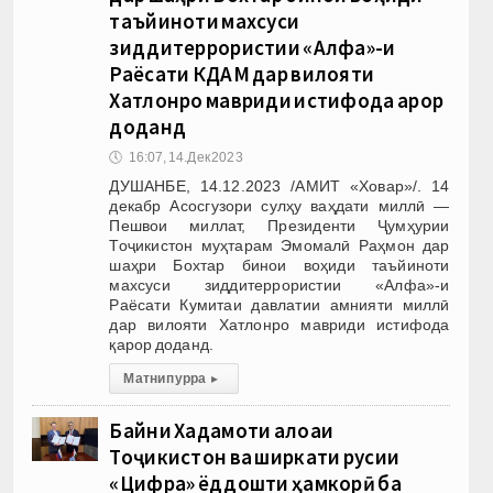
таъйиноти махсуси
зиддитеррористии «Алфа»-и
Раёсати КДАМ дар вилояти
Хатлонро мавриди истифода қарор
доданд
🕔
16:07, 14.Дек 2023
ДУШАНБЕ, 14.12.2023 /АМИТ «Ховар»/. 14
декабр Асосгузори сулҳу ваҳдати миллӣ —
Пешвои миллат, Президенти Ҷумҳурии
Тоҷикистон муҳтарам Эмомалӣ Раҳмон дар
шаҳри Бохтар бинои воҳиди таъйиноти
махсуси зиддитеррористии «Алфа»-и
Раёсати Кумитаи давлатии амнияти миллӣ
дар вилояти Хатлонро мавриди истифода
қарор доданд.
Матни пурра
▸
Байни Хадамоти алоқаи
Тоҷикистон ва ширкати русии
«Цифра» ёддошти ҳамкорӣ ба