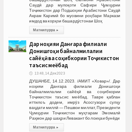
Саудӣ дар мулоқоти Сафири Ҷумҳурии
Тоҷикистон дар Подшоҳии Арабистони Саудӣ
Акрам Каримӣ бо муовини роҳбари Маркази
имдод ва корҳои башардӯстонаи Шоҳ
Матни пурра
▸
Дар ноҳияи Данғара филиали
Донишгоҳи байналмилалии
сайёҳӣ ва соҳибкории Тоҷикистон
таъсис меёбад
🕔
13:48, 14.Дек 2023
ДУШАНБЕ, 14.12.2023. /АМИТ «Ховар»/. Дар
ноҳияи Данғара филиали Донишгоҳи
байналмилалии сайёҳӣ ва соҳибкории
Тоҷикистон таъсис меёбад. Тавре қаблан
иттилоъ додем, имрӯз Асосгузори сулҳу
ваҳдати миллӣ — Пешвои миллат, Президенти
Ҷумҳурии Тоҷикистон муҳтарам Эмомалӣ
Раҳмон дар шаҳри Левакант бо лоиҳаи бунёди
Матни пурра
▸