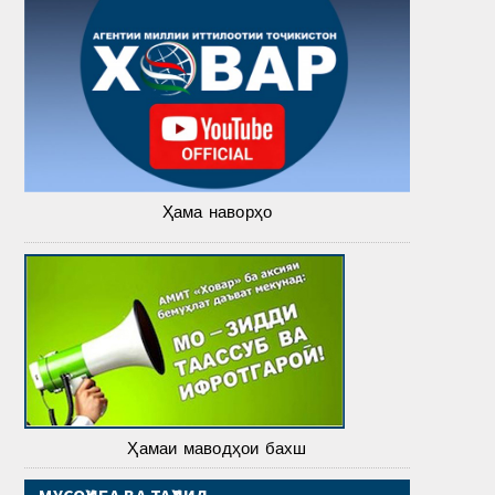
Ҳама наворҳо
Ҳамаи маводҳои бахш
МУСОҲИБА ВА ТАҲЛИЛ