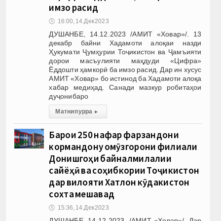
имзо расид
🕔
16:00, 14.Дек 2023
ДУШАНБЕ, 14.12.2023 /АМИТ «Ховар»/. 13
декабр байни Хадамоти алоқаи назди
Ҳукумати Ҷумҳурии Тоҷикистон ва Ҷамъияти
дорои масъулияти маҳдуди «Цифра»
Ёддошти ҳамкорӣ ба имзо расид. Дар ин хусус
АМИТ «Ховар» бо истинод ба Хадамоти алоқа
хабар медиҳад. Санади мазкур робитаҳои
дуҷонибаро
Матни пурра
▸
Барои 250 нафар фарзандони
кормандону омӯзгорони филиали
Донишгоҳи байналмилалии
сайёҳӣ ва соҳибкории Тоҷикистон
дар вилояти Хатлон кӯдакистон
сохта мешавад
🕔
15:36, 14.Дек 2023
ДУШАНБЕ, 14.12.2023. /АМИТ «Ховар»/. Дар