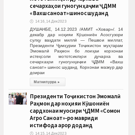
сечархаҳои гуногунҳаҷми ҶДММ
«Вахш саноат» шинос шуданд
🕔
14:16, 14.Дек 2023
ДУШАНБЕ, 14.12.2023 /АМИТ «Ховар»/. 14
декабр дар ноҳияи Кӯшониён Асосгузори
сулҳу ваҳдати миллӣ — Пешвои миллат,
Президенти Ҷумҳурии Тоҷикистон муҳтарам
Эмомалӣ Раҳмон бо лоиҳаи корхонаи
истеҳсоли мототсиклҳои дучарха ва
сечархаҳои гуногунҳаҷми ҶДММ «Вахш
саноат» шинос шуданд. Корхонаи мазкур дар
доираи
Матни пурра
▸
Президенти Тоҷикистон Эмомалӣ
Раҳмон дар ноҳияи Кӯшониён
сардхонаи муосири ҶДММ «Сомон
Агро Саноат»-ро мавриди
истифода қарор доданд
🕔
14:15, 14.Дек 2023