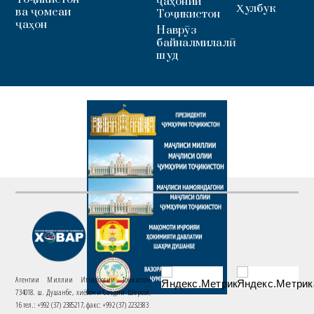
ҷаҳонии
Ҳулбук
ва ҷомеаи
Тоҷикистон
ҷаҳон
Наврӯз
байналмилалӣ
шуд
Агентии Миллии Иттилоотии Тоҷикистон
734018. ш. Душанбе, хиёбони Саъдии Шерозӣ,
16 тел.: +992 (37) 2385217, факс: +992 (37) 2232383