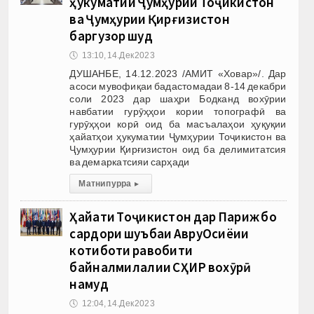
ҳукуматии Ҷумҳурии Тоҷикистон
ва Ҷумҳурии Қирғизистон
баргузор шуд
🕔
13:10, 14.Дек 2023
ДУШАНБЕ, 14.12.2023 /АМИТ «Ховар»/. Дар
асоси мувофиқаи бадастомадаи 8-14 декабри
соли 2023 дар шаҳри Бодканд вохӯрии
навбатии гурӯҳҳои кории топографӣ ва
гурӯҳҳои корӣ оид ба масъалаҳои ҳуқуқии
ҳайатҳои ҳукуматии Ҷумҳурии Тоҷикистон ва
Ҷумҳурии Қирғизистон оид ба делимитатсия
ва демаркатсияи сарҳади
Матни пурра
▸
Ҳайати Тоҷикистон дар Париж бо
сардори шуъбаи АвруОсиёии
котиботи равобити
байналмилалии СҲИР вохӯрӣ
намуд
🕔
12:04, 14.Дек 2023