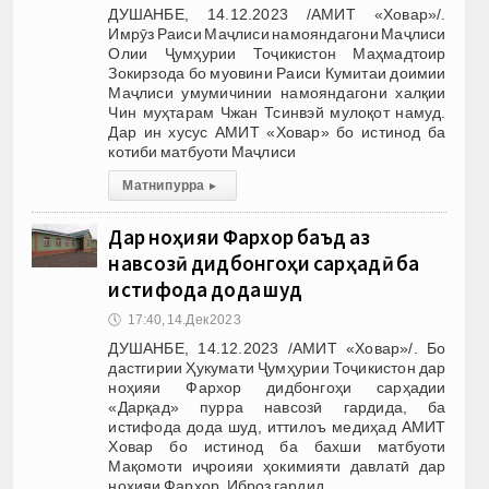
ДУШАНБЕ, 14.12.2023 /АМИТ «Ховар»/.
Имрӯз Раиси Маҷлиси намояндагони Маҷлиси
Олии Ҷумҳурии Тоҷикистон Маҳмадтоир
Зокирзода бо муовини Раиси Кумитаи доимии
Маҷлиси умумичинии намояндагони халқии
Чин муҳтарам Чжан Тсинвэй мулоқот намуд.
Дар ин хусус АМИТ «Ховар» бо истинод ба
котиби матбуоти Маҷлиси
Матни пурра
▸
Дар ноҳияи Фархор баъд аз
навсозӣ дидбонгоҳи сарҳадӣ ба
истифода дода шуд
🕔
17:40, 14.Дек 2023
ДУШАНБЕ, 14.12.2023 /АМИТ «Ховар»/. Бо
дастгирии Ҳукумати Ҷумҳурии Тоҷикистон дар
ноҳияи Фархор дидбонгоҳи сарҳадии
«Дарқад» пурра навсозӣ гардида, ба
истифода дода шуд, иттилоъ медиҳад АМИТ
Ховар бо истинод ба бахши матбуоти
Мақомоти иҷроияи ҳокимияти давлатӣ дар
ноҳияи Фархор. Иброз гардид,