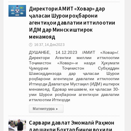
Директори АМИТ «Ховар» дар
ҷаласаи Шурои роҳбарони
агентиҳои давлатии иттилоотии
ИДМ дар Минск иштирок
менамояд
🕔
16:37, 14.Дек 2023
ДУШАНБЕ, 14.12.2023 /АМИТ «Ховар»/.
Директори Агентии миллии иттилоотии
Тоҷикистон «Ховар»-и назди Ҳукумати
Ҷумҳурии Тоҷикистон Субҳиддин
Шамсиддинзода дар ҷаласаи Шурои
роҳбарони агентиҳои давлатии иттилоотии
Иттиҳоди Давлатҳои Мустақил (ИДМ) иштирок
менамояд. Ёдовар мешавем, ки ҷаласаи 30-
уми Шурои роҳбарони агентиҳои давлатии
иттилоотии Иттиҳоди
Матни пурра
▸
Сарвари давлат Эмомалӣ Раҳмон
дар шаҳри Бохтар бинои воҳиди