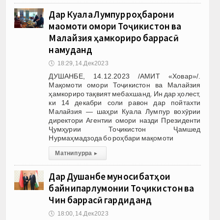
Дар Куала Лумпур роҳбарони
мақомоти омори Тоҷикистон ва
Малайзия ҳамкориро баррасӣ
намуданд
🕔
18:29, 14.Дек 2023
ДУШАНБЕ, 14.12.2023 /АМИТ «Ховар»/.
Мақомоти омори Тоҷикистон ва Малайзия
ҳамкориро тақвият мебахшанд. Ин дар ҳолест,
ки 14 декабри соли равон дар пойтахти
Малайзия — шаҳри Куала Лумпур вохӯрии
директори Агентии омори назди Президенти
Ҷумҳурии Тоҷикистон Ҷамшед
Нурмаҳмадзода бо роҳбари мақомоти
Матни пурра
▸
Дар Душанбе муносибатҳои
байнипарлумонии Тоҷикистон ва
Чин баррасӣ гардиданд
🕔
18:00, 14.Дек 2023