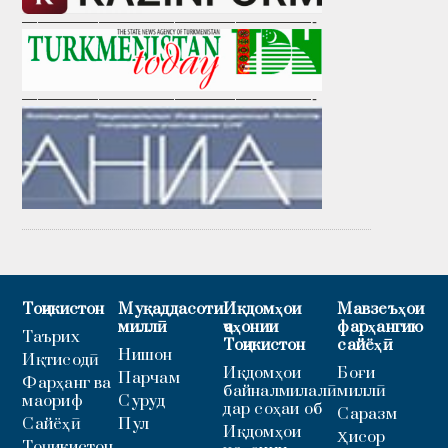
———————————————————-
———————————————————-
Тоҷикистон
Муқаддасоти
Иқдомҳои
Мавзеъҳои
миллӣ
ҷаҳонии
фарҳангию
Таърих
Тоҷикистон
сайёҳӣ
Нишон
Иқтисодӣ
Иқдомҳои
Боғи
Парчам
Фарҳанг ва
байналмилалӣ
миллӣ
маориф
Суруд
дар соҳаи об
Саразм
Сайёҳӣ
Пул
Иқдомҳои
Ҳисор
Тоҷикистон