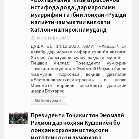
истифода дода, дар маросими
муаррифии татбиқи лоиҳаи «Рушди
нақлиёти ҷамъиятии вилояти
Хатлон» иштирок намуданд
🕔
14:25, 14.Дек 2023
ДУШАНБЕ, 14.12.2023. /АМИТ «Ховар»/. 14
декабр дар идомаи сафари корӣ ба вилояти
Хатлон Асосгузори сулҳу ваҳдати миллӣ —
Пешвои миллат, Президенти Ҷумҳурии
Тоҷикистон муҳтарам Эмомалӣ Раҳмон бинои
маъмурии Корхонаи воҳиди давлатии
«Бохтарнақлиётхизматрасон» -и назди
Мақомоти иҷроияи ҳокимияти давлатии
шаҳри Бохтарро
Матни пурра
▸
Президенти Тоҷикистон Эмомалӣ
Раҳмон дар ноҳияи Кӯшониён бо
лоиҳаи корхонаи истеҳсоли
мототсиклҳои дучарха ва