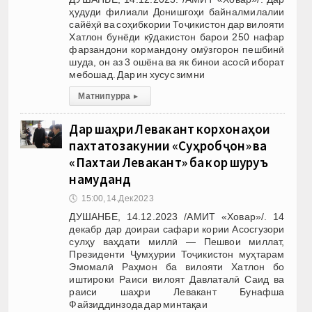
ҳудуди филиали Донишгоҳи байналмилалии
сайёҳӣ ва соҳибкории Тоҷикистон дар вилояти
Хатлон бунёди кӯдакистон барои 250 нафар
фарзандони кормандону омӯзгорон пешбинӣ
шуда, он аз 3 ошёна ва як бинои асосӣ иборат
мебошад. Дар ин хусус зимни
Матни пурра
▸
Дар шаҳри Левакант корхонаҳои
пахтатозакунии «Суҳробҷон» ва
«Пахтаи Левакант» ба кор шуруъ
намуданд
🕔
15:00, 14.Дек 2023
ДУШАНБЕ, 14.12.2023 /АМИТ «Ховар»/. 14
декабр дар доираи сафари кории Асосгузори
сулҳу ваҳдати миллӣ — Пешвои миллат,
Президенти Ҷумҳурии Тоҷикистон муҳтарам
Эмомалӣ Раҳмон ба вилояти Хатлон бо
иштироки Раиси вилоят Давлаталӣ Саид ва
раиси шаҳри Левакант Бунафша
Файзиддинзода дар минтақаи