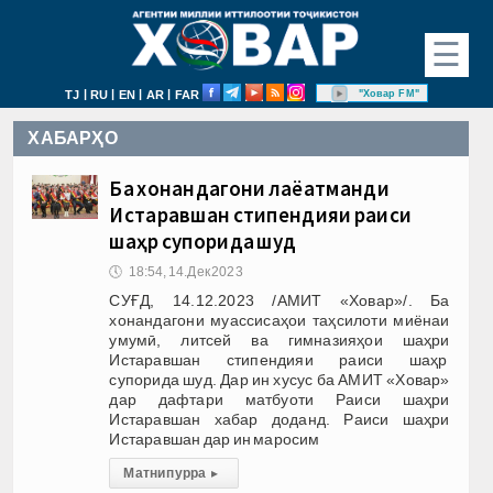
☰
|
|
|
|
"Ховар FM"
TJ
RU
EN
AR
FAR
ХАБАРҲО
Ба хонандагони лаёқатманди
Истаравшан стипендияи раиси
шаҳр супорида шуд
🕔
18:54, 14.Дек 2023
СУҒД, 14.12.2023 /АМИТ «Ховар»/. Ба
хонандагони муассисаҳои таҳсилоти миёнаи
умумӣ, литсей ва гимназияҳои шаҳри
Истаравшан стипендияи раиси шаҳр
супорида шуд. Дар ин хусус ба АМИТ «Ховар»
дар дафтари матбуоти Раиси шаҳри
Истаравшан хабар доданд. Раиси шаҳри
Истаравшан дар ин маросим
Матни пурра
▸