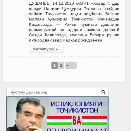
ДУШАНБЕ, 14.12.2023 /АМИТ «Ховар»/. Дар
шаҳри Парижи Ҷумҳурии Фаронса вохӯрии
ҳайати Тоҷикистон таҳти роҳбарии Вазири
молияи Ҷумҳурии Тоҷикистон Файзиддин
Қаҳҳорзода — Раиси Кумитаи давлатии
сармоягузорӣ ва идораи амволи давлатӣ
Саъдӣ Қодирзода, муовини Вазири рушди
иқтисод ва савдо Фарҳод Восидиён ва
Матни пурра
▸
▸
1
2