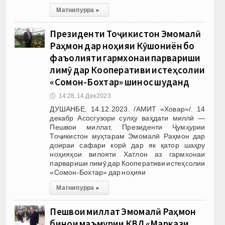
Матни пурра
▸
Президенти Тоҷикистон Эмомалӣ
Раҳмон дар ноҳияи Кӯшониён бо
фаъолияти гармхонаи парвариши
лимӯ дар Кооперативи истеҳсолии
«Сомон-Бохтар» шинос шуданд
🕔
14:28, 14.Дек 2023
ДУШАНБЕ, 14.12.2023. /АМИТ «Ховар»/. 14
декабр Асосгузори сулҳу ваҳдати миллӣ —
Пешвои миллат, Президенти Ҷумҳурии
Тоҷикистон муҳтарам Эмомалӣ Раҳмон дар
доираи сафари корӣ дар як қатор шаҳру
ноҳияҳои вилояти Хатлон аз гармхонаи
парвариши лимӯ дар Кооперативи истеҳсолии
«Сомон-Бохтар» дар ноҳияи
Матни пурра
▸
Пешвои миллат Эмомалӣ Раҳмон
бинои маъмурии КВД «Маркази