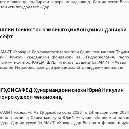
шта мешаванд, тадбирҳои зарурӣ меандешанд. Дар ин хусус Вазо
тон иттилоъ додааст. «Дар
иллии Тоҷикистон озмоишгоҳи «Конҳои канданиҳои
с ёфт
/АМИТ «Ховар»/. Дар факултети геологияи Донишгоҳи миллии Тоҷик
ии «Конҳои канданиҳои фоиданок» ва «Гидрогеология, геоло
ология» ифтитоҳ КАРДА ШУД, иттилоъ доданд ба АМИТ «Ховар»
кистон. Ин озмоишгоҳҳо дар доираи амалӣ гардидани «Бистсолаи
ҲОИ САФЕД. Ҳунармандони сирки Юрий Никулин
стонро хушҳол менамоянд
/АМИТ «Ховар»/. Аз 16 декабри соли 2023 то 14 январи соли 2024
кистон намоиши Сирки машҳури Юрий Никулин- «Барномаи палан
рдад. Дар ин хусус ба АМИТ «Ховар» дар Вазорати фарҳанги ҷум