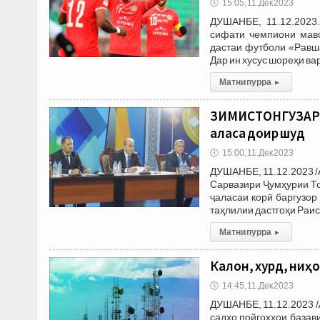
🕔
15:05, 11.Дек 2023
ДУШАНБЕ, 11.12.2023
сифати чемпиони мав
дастаи футболи «Равша
Дар ин хусус шореҳи в
Матни пурра
▸
ЗИМИСТОНГУЗАРОНӢ
ҷаласа доир шуд
🕔
15:00, 11.Дек 2023
ДУШАНБЕ, 11.12.2023 /
Сарвазири Ҷумҳурии То
ҷаласаи корӣ баргузор
таҳлилии дастгоҳи Раис
Матни пурра
▸
Калон, хурд, ниҳо
🕔
14:45, 11.Дек 2023
ДУШАНБЕ, 11.12.2023 /
садҳо пойгоҳҳои базав