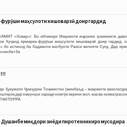
-фурӯши маҳсулоти кишоварзӣ доир гардид
/АМИТ «Ховар»/. Бо ибтикори Мақомоти иҷроияи ҳокимияти давл
ри Хуҷанд ярмарка-фурӯши маҳсулоти кишоварзӣ доир гардид, х
 бо истинод ба Хадамоти матбуоти Раиси вилояти Суғд. Дар ярм
и нисбат ба
!!
зди Ҳукумати Ҷумҳурии Тоҷикистон (минбаъд – мақомоти ваколатдо
тирок дар озмунҳои хариди номгӯи зерини мол, кор ва хизматрасон
АТНИ ПУРРА
 Душанбе миқдори зиёди пиротехникиро мусодира