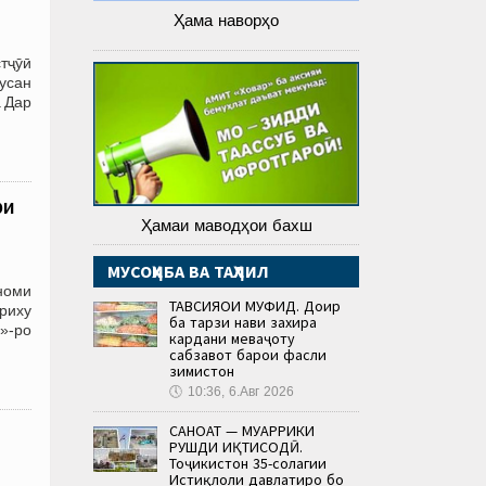
Ҳама наворҳо
тҷӯӣ
усан
. Дар
ри
Ҳамаи маводҳои бахш
МУСОҲИБА ВА ТАҲЛИЛ
номи
ТАВСИЯҲОИ МУФИД. Доир
ъриху
ба тарзи нави захира
»-ро
кардани меваҷоту
сабзавот барои фасли
зимистон
🕔
10:36, 6.Авг 2026
САНОАТ — МУҲАРРИКИ
РУШДИ ИҚТИСОДӢ.
Тоҷикистон 35-солагии
Истиқлоли давлатиро бо