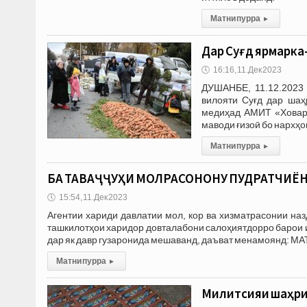
Матни пурра
▸
Дар Суғд ярмарка
🕔
16:16, 11.Дек 2023
ДУШАНБЕ, 11.12.2023 
вилояти Суғд дар шаҳ
медиҳад АМИТ «Ховар»
маводи ғизоӣ бо нархҳо
Матни пурра
▸
БА ТАВАҶҶУҲИ МОЛРАСОНОНУ ПУДРАТЧИЁН!
🕔
15:54, 11.Дек 2023
Агентии хариди давлатии мол, кор ва хизматрасонии на
ташкилотҳои харидор довталабони салоҳиятдорро барои иш
дар як давр гузаронида мешаванд, даъват менамоянд: М
Матни пурра
▸
Милитсияи шаҳри