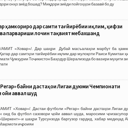
иқдори онҳо зиёд бошад? Миқдори зиёди пойгоҳҳои базавӣ бо ду
тар ҳамкориро дар самти тағйирёбии иқлим, ҳифзи
 ва парвариши лочин тақвият мебахшанд
 /АМИТ «Ховар»/. Дар шаҳри Дубай масъалаҳои марбут ба ҳамк
 Қатар дар самтҳои тағйирёбии иқлим дар мулоқоти Раиси Кумитаи 
умати Ҷумҳурии Тоҷикистон Баҳодур Шерализода бо вазири муҳити зи
лати
Регар» байни дастаҳои Лигаи дуюми Чемпионати
 ҷойи аввал шуд
/АМИТ «Ховар»/. Дастаи футболи «Регар» байни дастаҳои Лигаи д
н оид ба футбол сазовори ҷойи аввал шуда, маросими ҷоизасупор
«Ширкент»-и шаҳри Турсунзода баргузор гардид, хабар медиҳад 
 Мақомоти иҷроияи