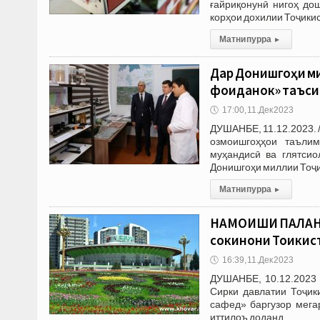
ғайриқонунӣ нигоҳ до
корҳои дохилии Тоҷикис
Матни пурра
▸
Дар Донишгоҳи м
фоиданок» таъси
🕔
17:00, 11.Дек 2023
ДУШАНБЕ, 11.12.2023. 
озмоишгоҳҳои таълим
муҳандисӣ ва глятси
Донишгоҳи миллии Тоҷи
Матни пурра
▸
НАМОИШИ ПАЛАНГ
сокинони Тоҷики
🕔
16:39, 11.Дек 2023
ДУШАНБЕ, 10.12.2023 
Сирки давлатии Тоҷи
сафед» баргузор мега
иттилоъ доданд.