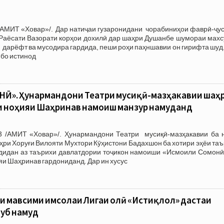
/АМИТ «Ховар»/. Дар натиҷаи гузаронидани чорабиниҳои фаврӣ-ҷус
 Раёсати Вазорати корҳои дохилӣ дар шаҳри Душанбе шумораи махс
 дарёфт ва мусодира гардида, пеши роҳи паҳншавии он гирифта шуд
 бо истинод
». Ҳунармандони Театри мусиқӣ-мазҳакавии шаҳ
и ноҳияи Шаҳринав намоиш манзур намуданд
 /АМИТ «Ховар»/. Ҳунармандони Театри мусиқӣ-мазҳакавии ба 
ри Хоруғи Вилояти Мухтори Кӯҳистони Бадахшон ба хотири эҳёи та
рдидан аз таърихи давлатдории тоҷикон намоиши «Исмоили Сомонӣ
яи Шаҳринав гардониданд. Дар ин хусус
и мавсими имсолаи Лигаи олӣ «Истиқлол» дастаи
уб намуд