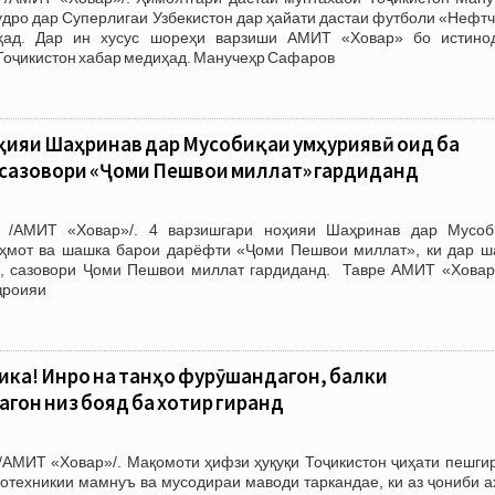
дро дар Суперлигаи Узбекистон дар ҳайати дастаи футболи «Нефтч
ҳад. Дар ин хусус шореҳи варзиши АМИТ «Ховар» бо истино
Тоҷикистон хабар медиҳад. Манучеҳр Сафаров
ияи Шаҳринав дар Мусобиқаи ҷумҳуриявӣ оид ба
 сазовори «Ҷоми Пешвои миллат» гардиданд
 /АМИТ «Ховар»/. 4 варзишгари ноҳияи Шаҳринав дар Мусоб
ҳмот ва шашка барои дарёфти «Ҷоми Пешвои миллат», ки дар ш
, сазовори Ҷоми Пешвои миллат гардиданд. Тавре АМИТ «Ховар
ҷроияи
ика! Инро на танҳо фурӯшандагон, балки
он низ бояд ба хотир гиранд
/АМИТ «Ховар»/. Мақомоти ҳифзи ҳуқуқи Тоҷикистон ҷиҳати пешгир
отехникии мамнуъ ва мусодираи маводи таркандае, ки аз ҷониби а