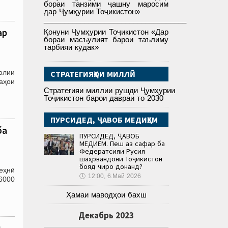
бораи танзими ҷашну маросим
дар Ҷумҳурии Тоҷикистон»
___________________________________
ар
Қонуни Ҷумҳурии Тоҷикистон «Дар
бораи масъулият барои таълиму
тарбияи кӯдак»
олии
СТРАТЕГИЯҲОИ МИЛЛӢ
қаҳои
Стратегияи миллии рушди Ҷумҳурии
Тоҷикистон барои давраи то 2030
ПУРСИДЕД, ҶАВОБ МЕДИҲЕМ
ба
ПУРСИДЕД, ҶАВОБ
МЕДИҲЕМ. Пеш аз сафар ба
Федератсияи Русия
шаҳрвандони Тоҷикистон
бояд чиро донанд?
еҳнӣ
🕔
12:00, 6.Май 2026
 6000
Ҳамаи маводҳои бахш
Декабрь 2023
и