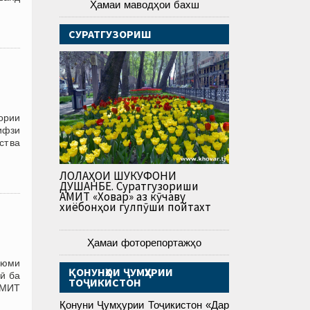
Ҳамаи маводҳои бахш
СУРАТГУЗОРИШ
ории
ҳифзи
ст ва
ЛОЛАҲОИ ШУКУФОНИ
ДУШАНБЕ. Суратгузориши
АМИТ «Ховар» аз кӯчаву
хиёбонҳои гулпӯши пойтахт
Ҳамаи фоторепортажҳо
уюми
ҚОНУНҲОИ ҶУМҲУРИИ
ӣ ба
ТОҶИКИСТОН
АМИТ
Қонуни Ҷумҳурии Тоҷикистон «Дар