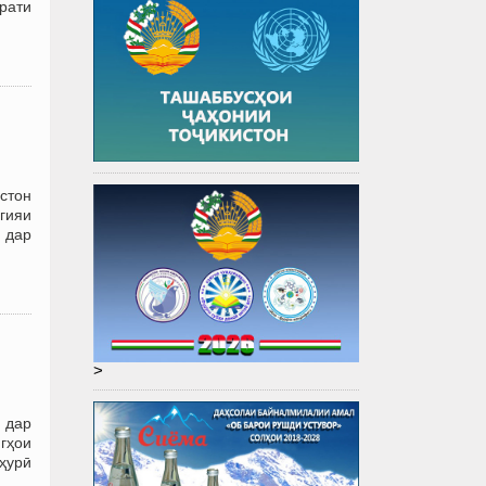
рати
истон
гияи
 дар
>
 дар
гҳои
ҳурӣ