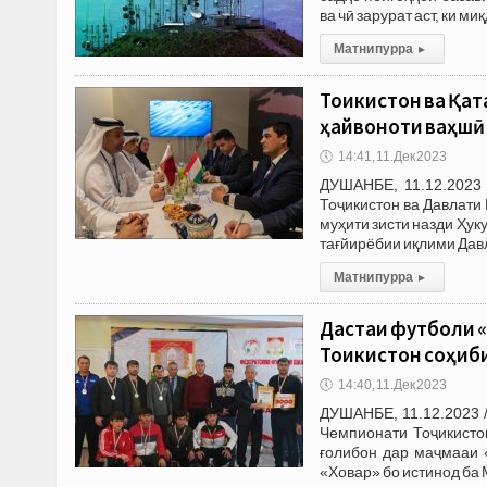
ва чӣ зарурат аст, ки м
Матни пурра
▸
Тоҷикистон ва Қа
ҳайвоноти ваҳшӣ
🕔
14:41, 11.Дек 2023
ДУШАНБЕ, 11.12.2023
Тоҷикистон ва Давлати
муҳити зисти назди Ҳук
тағйирёбии иқлими Дав
Матни пурра
▸
Дастаи футболи «
Тоҷикистон соҳиби
🕔
14:40, 11.Дек 2023
ДУШАНБЕ, 11.12.2023 
Чемпионати Тоҷикисто
ғолибон дар маҷмааи 
«Ховар» бо истинод ба