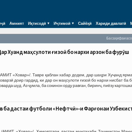
иҷӣ
Амният
Иқтисодӣ
Иҷтимоӣ
Сайёҳӣ
Хариди давлатӣ
Ба саҳифаи ас
р Хуҷанд маҳсулоти ғизоӣ бо нархи арзон ба фурӯш
АМИТ «Ховар»/. Тавре қаблан хабар додем, дар шаҳри Хуҷанд ярма
варзӣ доир гардид, ки дар он маҳсулоти ғизоӣ бо нархи нисбат ба 
варда шуд. Аз ҷумла, ба сокинон орду равған, биринҷ, пиёзу картошка
в ба дастаи футболи «Нефтчӣ»-и Фарғонаи Узбекис
 /АМИТ «Ховар»/. Ҳимоятгари дастаи мунтахаби Тоҷикистон Ману