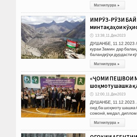
Матни пурра
▸
ИМРӮЗ-РӮЗИ БАЙН
минтақаҳои кӯҳи
🕔
13:38, 11.Дек 2023
ДУШАНБЕ, 11.12.2023 /
кураи Замин дар баланд
баландкӯҳи дурдасти к
Матни пурра
▸
«ҶОМИ ПЕШВОИ МИ
шоҳмоту шашка қ
🕔
12:00, 11.Дек 2023
ДУШАНБЕ, 11.12.2023. 
оид ба шоҳмоту шашка 
сомонӣ, медал, диплом
Матни пурра
▸
ОГОҲИИ АГЕНТИИ 