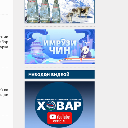
атии
абар
арка
МАВОДҲОИ ВИДЕОӢ
р) ва
ӣ, ки