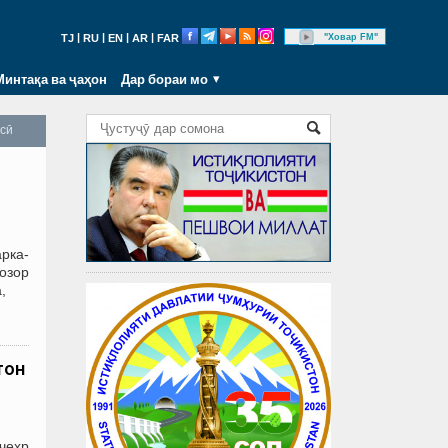
|
|
|
|
"Ховар FM"
TJ
RU
EN
AR
FAR
Минтақа ва ҷаҳон
Дар бораи мо
осӣ
рка-
бозор
,
тон
чеҳр