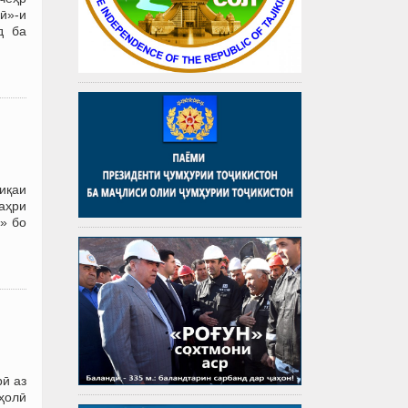
ӣ»-и
д ба
иқаи
аҳри
» бо
ӣ аз
ҳолӣ