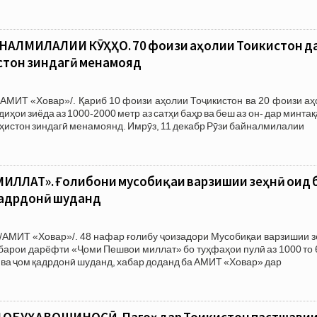
АЛМИЛАЛИИ КӮҲҲО. 70 фоизи аҳолии Тоҷикистон д
стон зиндагӣ менамояд
АМИТ «Ховар»/. Қариб 10 фоизи аҳолии Тоҷикистон ва 20 фоизи аҳ
иҳои зиёда аз 1000-2000 метр аз сатҳи баҳр ва беш аз он- дар минта
ӯҳистон зиндагӣ менамоянд. Имрӯз, 11 декабр Рӯзи байналмилалии
ЛЛАТ». Ғолибони мусобиқаи варзишии зеҳнӣ оид 
адрдонӣ шуданд
/АМИТ «Ховар»/. 48 нафар ғолибу ҷоизадори Мусобиқаи варзишии з
барои дарёфти «Ҷоми Пешвои миллат» бо туҳфаҳои пулӣ аз 1000 то
 ва ҷом қадрдонӣ шуданд, хабар доданд ба АМИТ «Ховар» дар
ОБУҲАВОШИНОСӢ. Пагоҳ дар Тоҷикистон пастшави