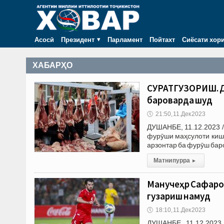
Асосӣ
Президент
Парламент
Пойтахт
Сиёсати хор
ХАБАРҲО
СУРАТГУЗОРИШ. Да
бароварда шуд
🕔
21:50, 11.Дек 2023
ДУШАНБЕ, 11.12.2023 /
фурӯши маҳсулоти кишо
арзонтар ба фурӯш баро
Матни пурра
▸
Манучеҳр Сафаро
гузариш намуд
🕔
18:10, 11.Дек 2023
ДУШАНБЕ, 11.12.2023.