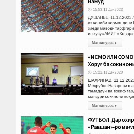
намуд
🕔
15:53, 11.Дек 2023
ДУШАНБЕ, 11.12.2023 
аз ҷониби кормандони
зиёди маводи тарфгарӣ
ин хусус АМИТ «Ховар»
Матни пурра
▸
«ИСМОИЛИ СОМОНӢ
Хоруғ ба сокинон
🕔
15:22, 11.Дек 2023
ШАҲРИНАВ, 11.12.2023
Меҳрубон Назарови шаҳ
тамаддун ва воқиф га
манзури сокинони ноҳи
Матни пурра
▸
ФУТБОЛ. Дар охир
«Равшан»-ро мағл