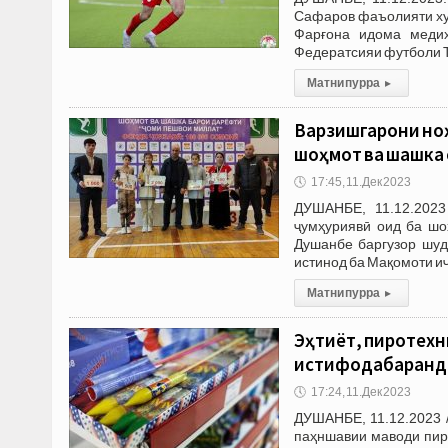
Сафаров фаъолияти ху
Фарғона идома меди
Федератсияи футболи 
Матни пурра
▸
Варзишгарони ноҳ
шоҳмот ва шашка
🕔
17:45, 11.Дек 2023
ДУШАНБЕ, 11.12.2023
ҷумҳуриявӣ оид ба шо
Душанбе баргузор шуд
истинод ба Мақомоти и
Матни пурра
▸
Эҳтиёт, пиротехн
истифодабарандаг
🕔
17:24, 11.Дек 2023
ДУШАНБЕ, 11.12.2023 
паҳншавии маводи пир