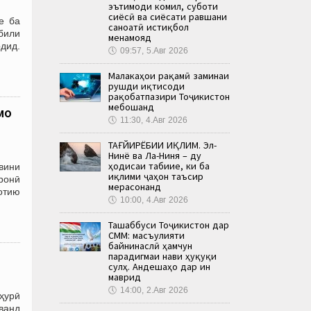
эътимоди комил, суботи
сиёсӣ ва сиёсати равшани
е ба
саноатӣ истиқбол
били
менамояд
дид.
🕔
09:57, 5.Авг 2026
Малакаҳои рақамӣ заминаи
рушди иқтисоди
рақобатпазири Тоҷикистон
мебошанд
мо
🕔
11:30, 4.Авг 2026
ТАҒЙИРЁБИИ ИҚЛИМ. Эл-
Нинё ва Ла-Ниня – ду
ҳодисаи табиие, ки ба
овини
иқлими ҷаҳон таъсир
ронӣ
мерасонанд
отию
🕔
10:00, 4.Авг 2026
Ташаббуси Тоҷикистон дар
СММ: масъулияти
байнинаслӣ ҳамчун
парадигмаи нави ҳуқуқи
сулҳ. Андешаҳо дар ин
маврид
🕔
14:00, 2.Авг 2026
мҳурӣ
аванд