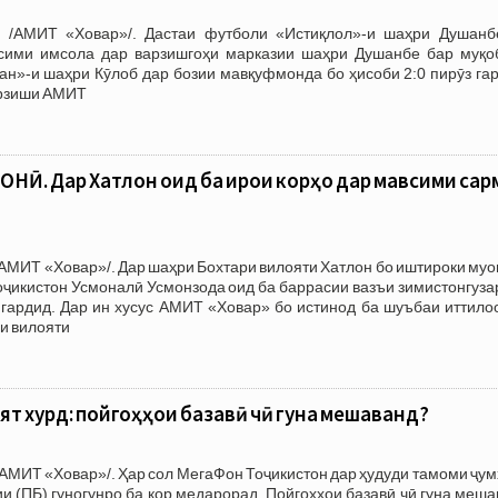
. /АМИТ «Ховар»/. Дастаи футболи «Истиқлол»-и шаҳри Душанб
сими имсола дар варзишгоҳи марказии шаҳри Душанбе бар муқо
н»-и шаҳри Кӯлоб дар бозии мавқуфмонда бо ҳисоби 2:0 пирӯз гар
арзиши АМИТ
. Дар Хатлон оид ба иҷрои корҳо дар мавсими сар
АМИТ «Ховар»/. Дар шаҳри Бохтари вилояти Хатлон бо иштироки му
ҷикистон Усмоналӣ Усмонзода оид ба баррасии вазъи зимистонгуза
 гардид. Дар ин хусус АМИТ «Ховар» бо истинод ба шуъбаи иттило
и вилояти
ят хурд: пойгоҳҳои базавӣ чӣ гуна мешаванд?
АМИТ «Ховар»/. Ҳар сол МегаФон Тоҷикистон дар ҳудуди тамоми ҷу
ии (ПБ) гуногунро ба кор медарорад. Пойгоҳҳои базавӣ чӣ гуна меш