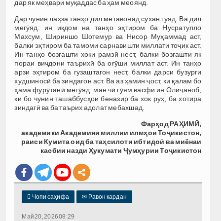
дар як меҳвари муқаддас ба ҳам меоянд.
Дар чунин лаҳза танҳо дил метавонад сухан гӯяд. Ва дил
мегӯяд: ин иқдом на танҳо эҳтиром ба Нусратулло
Махсум, Шириншо Шотемур ва Нисор Муҳаммад аст,
балки эҳтиром ба тамоми сарнавишти миллати тоҷик аст.
Ин танҳо бозгашти хоки рамзӣ нест, балки бозгашти як
пораи виҷдони таърихӣ ба оғӯши миллат аст. Ин танҳо
арзи эҳтиром ба гузаштагон нест, балки дарси бузурги
худшиносӣ ба зиндагон аст. Ва аз ҳамин ҷост, ки қалам бо
ҳама фурӯтанӣ мегӯяд: ман чӣ гӯям васфи ин Олиҷаноб,
ки бо чунин ташаббусҳои беназир ба хок руҳ, ба хотира
зиндагӣ ва ба таърих адолат мебахшад.
Фарҳод РАҲИМӢ,
академики Академияи миллии илмҳои Тоҷикистон,
раиси Кумита оид ба таҳсилоти ибтидоӣ ва миёнаи
касбии назди Ҳукумати Ҷумҳурии Тоҷикистон

Чопи саҳифа
✉
Равон кардан
Май 20, 2026 08:29