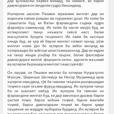
дар қуллаҳояш парвоз мекард, ба замине, ки барои
давлатдории он зиндагии худро бахшиданд.
Иштироки шахсии Пешвои муаззами миллат дар ин
маросим паёми равшан ва пурҳикмат дошт. Ин паём ба
гузаштагон буд, ки Ватан фарзандони содиқи худро
фаромӯш намекунад. Ин паём ба насли имрӯз буд, ки
истиқлолият танҳо неъмати сиёсӣ нест, балки
масъулияти бузурги таърихист. Ин паём ба наслҳои
оянда буд, ки ҳар кӣ барои миллат хизмат кунад, рӯзе
миллат номи ӯро бо эҳтиром ба забон меорад ва
хотираашро ба ҷойгоҳи шоиста мерасонад. Дар ин иқдом
на танҳо меҳри роҳбар ба таърих, балки фалсафаи
давлатдории миллӣ, фарҳанги сипос, адолати маънавӣ
ва эҳтиром ба решаҳои миллат таҷассум ёфт.
Он лаҳзае, ки Пешвои миллат ба хотираи Нусратулло
Махсум, Шириншо Шотемур ва Нисор Муҳаммад арзи
эҳтиром намуданд, гӯё ба тамоми таърихи ранҷкашидаи
тоҷикон сари таъзим фуруд оварданд. Ин эҳтиром танҳо
ба се шахсият набуд. Ин эҳтиром ба тамоми он
фарзандони миллат буд, ки дар замонҳои душвор барои
ҳастии тоҷик, барои забони тоҷикӣ, барои мактаби
тоҷикӣ, барои давлатдории тоҷикӣ ва барои ҳаққи
таърихии ин мардум мубориза бурданд. Ин эҳтиром ба
он ормонҳое буд, ки замоне дар дилҳои мардони бедор