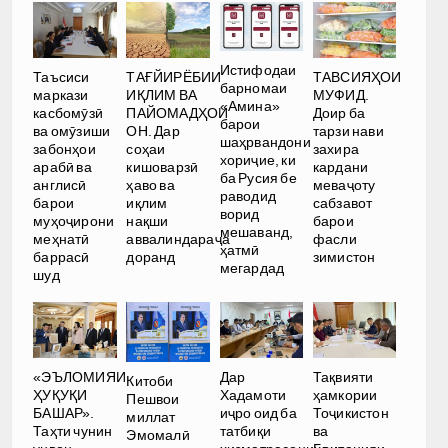
Истифодаи
Таъсиси
ТАҒЙИРЁБИИ
ТАВСИЯҲОИ
барномаи
маркази
ИҚЛИМ ВА
МУФИД.
«Амина»
касбомӯзӣ
ПАЙОМАДҲОИ
Доир ба
барои
ва омӯзиши
ОН. Дар
тарзи нави
шаҳрвандони
забонҳои
соҳаи
захира
хориҷие, ки
арабӣ ва
кишоварзӣ
кардани
ба Русия бе
англисӣ
ҳаво ва
меваҷоту
раводид
барои
иқлим
сабзавот
ворид
муҳоҷирони
нақши
барои
мешаванд,
меҳнатӣ
аввалиндараҷа
фасли
ҳатмӣ
баррасӣ
доранд
зимистон
мегардад
шуд
Дар
«ЭЪЛОМИЯИ
Тақвияти
Китоби
Хадамоти
ҲУҚУҚИ
ҳамкории
Пешвои
иҷро оид ба
БАШАР».
Тоҷикистон
миллат
татбиқи
Таҳти чунин
ва
Эмомалӣ