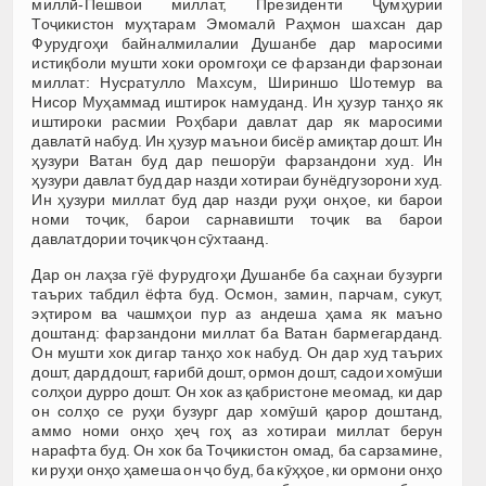
миллӣ-Пешвои миллат, Президенти Ҷумҳурии
Тоҷикистон муҳтарам Эмомалӣ Раҳмон шахсан дар
Фурудгоҳи байналмилалии Душанбе дар маросими
истиқболи мушти хоки оромгоҳи се фарзанди фарзонаи
миллат: Нусратулло Махсум, Шириншо Шотемур ва
Нисор Муҳаммад иштирок намуданд. Ин ҳузур танҳо як
иштироки расмии Роҳбари давлат дар як маросими
давлатӣ набуд. Ин ҳузур маънои бисёр амиқтар дошт. Ин
ҳузури Ватан буд дар пешорӯи фарзандони худ. Ин
ҳузури давлат буд дар назди хотираи бунёдгузорони худ.
Ин ҳузури миллат буд дар назди руҳи онҳое, ки барои
номи тоҷик, барои сарнавишти тоҷик ва барои
давлатдории тоҷик ҷон сӯхтаанд.
Дар он лаҳза гӯё фурудгоҳи Душанбе ба саҳнаи бузурги
таърих табдил ёфта буд. Осмон, замин, парчам, сукут,
эҳтиром ва чашмҳои пур аз андеша ҳама як маъно
доштанд: фарзандони миллат ба Ватан бармегарданд.
Он мушти хок дигар танҳо хок набуд. Он дар худ таърих
дошт, дард дошт, ғарибӣ дошт, ормон дошт, садои хомӯши
солҳои дурро дошт. Он хок аз қабристоне меомад, ки дар
он солҳо се руҳи бузург дар хомӯшӣ қарор доштанд,
аммо номи онҳо ҳеҷ гоҳ аз хотираи миллат берун
нарафта буд. Он хок ба Тоҷикистон омад, ба сарзамине,
ки руҳи онҳо ҳамеша он ҷо буд, ба кӯҳҳое, ки ормони онҳо