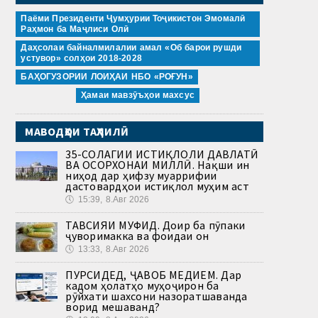
Паёми Президенти Ҷумҳурии Тоҷикистон Эмомалӣ
Раҳмон ба Маҷлиси Олӣ
Даҳсолаи байналмилалии амал «Об барои рушди
устувор» солҳои 2018-2028
БАҲОГУЗОРИИ ЛОИҲАИ НБО «РОҒУН»
Ҳамаи мавзӯъҳои махсус
МАВОДҲОИ ТАҲЛИЛӢ
35-СОЛАГИИ ИСТИҚЛОЛИ ДАВЛАТӢ
ВА ОСОРХОНАИ МИЛЛӢ. Нақши ин
ниҳод дар ҳифзу муаррифии
дастовардҳои истиқлол муҳим аст
🕔
15:39, 8.Авг 2026
ТАВСИЯИ МУФИД. Доир ба пӯпаки
ҷуворимакка ва фоидаи он
🕔
13:33, 8.Авг 2026
ПУРСИДЕД, ҶАВОБ МЕДИҲЕМ. Дар
кадом ҳолатҳо муҳоҷирон ба
рӯйхати шахсони назоратшаванда
ворид мешаванд?