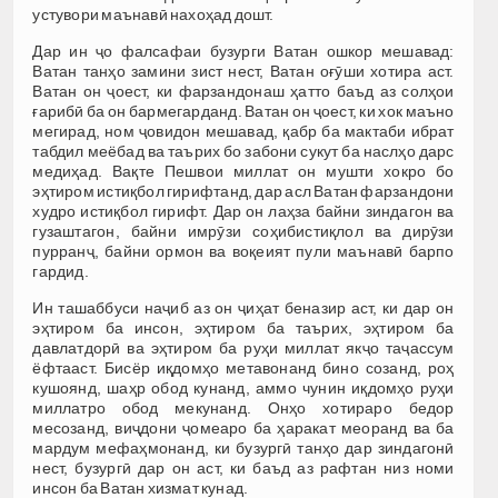
устувори маънавӣ нахоҳад дошт.
Дар ин ҷо фалсафаи бузурги Ватан ошкор мешавад:
Ватан танҳо замини зист нест, Ватан оғӯши хотира аст.
Ватан он ҷоест, ки фарзандонаш ҳатто баъд аз солҳои
ғарибӣ ба он бармегарданд. Ватан он ҷоест, ки хок маъно
мегирад, ном ҷовидон мешавад, қабр ба мактаби ибрат
табдил меёбад ва таърих бо забони сукут ба наслҳо дарс
медиҳад. Вақте Пешвои миллат он мушти хокро бо
эҳтиром истиқбол гирифтанд, дар асл Ватан фарзандони
худро истиқбол гирифт. Дар он лаҳза байни зиндагон ва
гузаштагон, байни имрӯзи соҳибистиқлол ва дирӯзи
пурранҷ, байни ормон ва воқеият пули маънавӣ барпо
гардид.
Ин ташаббуси наҷиб аз он ҷиҳат беназир аст, ки дар он
эҳтиром ба инсон, эҳтиром ба таърих, эҳтиром ба
давлатдорӣ ва эҳтиром ба руҳи миллат якҷо таҷассум
ёфтааст. Бисёр иқдомҳо метавонанд бино созанд, роҳ
кушоянд, шаҳр обод кунанд, аммо чунин иқдомҳо руҳи
миллатро обод мекунанд. Онҳо хотираро бедор
месозанд, виҷдони ҷомеаро ба ҳаракат меоранд ва ба
мардум мефаҳмонанд, ки бузургӣ танҳо дар зиндагонӣ
нест, бузургӣ дар он аст, ки баъд аз рафтан низ номи
инсон ба Ватан хизмат кунад.