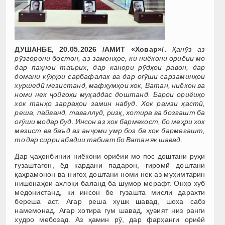
ДУШАНБЕ, 20.05.2026 /АМИТ «Ховар»/.
Ҳанӯз аз
рӯзгорони бостон, аз замонҳое, ки ниёкони ориёии мо
дар паҳнои таърих, дар канори рӯдҳои равон, дар
домани кӯҳҳои сарбафалак ва дар оғӯши сарзаминҳои
хуршедӣ мезистанд, мафҳумҳои хок, Ватан, ниёкон ва
номи нек ҷойгоҳи муқаддас доштанд. Барои ориёиҳо
хок танҳо зарраҳои замин набуд. Хок рамзи ҳастӣ,
реша, пайванд, таваллуд, ризқ, хотира ва бозгашт ба
оғӯши модар буд. Инсон аз хок бармехост, бо меҳри хок
мезист ва баъд аз анҷоми умр боз ба хок бармегашт,
то дар сирри абадии табиат бо Ватан як шавад.
Дар ҷаҳонбинии ниёкони ориёии мо пос доштани руҳи
гузаштагон, ёд кардани падарон, гиромӣ доштани
қаҳрамонон ва нигоҳ доштани номи нек аз муҳимтарин
нишонаҳои ахлоқи баланд ба шумор мерафт. Онҳо хуб
медонистанд, ки инсон бе гузашта мисли дарахти
береша аст. Агар реша хушк шавад, шоха сабз
намемонад. Агар хотира гум шавад, ҳувият низ ранги
худро мебозад. Аз ҳамин рӯ, дар фарҳанги ориёӣ