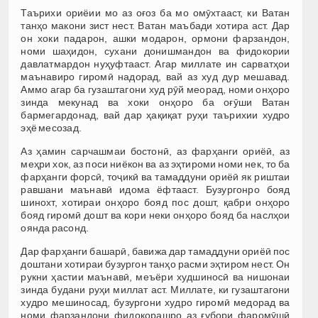
Таърихи ориёии мо аз оғоз ба мо омӯхтааст, ки Ватан
танҳо макони зист нест. Ватан маъбади хотира аст. Дар
он хоки падарон, ашки модарон, ормони фарзандон,
номи шаҳидон, сухани донишмандон ва фидокории
давлатмардон нуҳуфтааст. Агар миллате ин сарватҳои
маънавиро гиромӣ надорад, вай аз худ дур мешавад.
Аммо агар ба гузаштагони худ рӯй меорад, номи онҳоро
зинда мекунад ва хоки онҳоро ба оғӯши Ватан
бармегардонад, вай дар ҳақиқат руҳи таърихии худро
эҳё месозад.
Аз ҳамин сарчашмаи бостонӣ, аз фарҳанги ориёӣ, аз
меҳри хок, аз поси ниёкон ва аз эҳтироми номи нек, то ба
фарҳанги форсӣ, тоҷикӣ ва тамаддуни ориёӣ як риштаи
равшани маънавӣ идома ёфтааст. Бузургонро бояд
шинохт, хотираи онҳоро бояд пос дошт, қабри онҳоро
бояд гиромӣ дошт ва кори неки онҳоро бояд ба наслҳои
оянда расонд.
Дар фарҳанги башарӣ, бавижа дар тамаддуни ориёӣ пос
доштани хотираи бузургон танҳо расми эҳтиром нест. Он
рукни ҳастии маънавӣ, меъёри худшиносӣ ва нишонаи
зинда будани руҳи миллат аст. Миллате, ки гузаштагони
худро мешиносад, бузургони худро гиромӣ медорад ва
номи фарзандони фидокорашро аз ғубори фаромӯшӣ