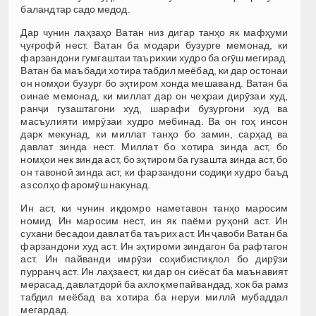
баландтар садо медод.
Дар чунин лаҳзаҳо Ватан низ дигар танҳо як мафҳуми
ҷуғрофӣ нест. Ватан ба модари бузурге мемонад, ки
фарзандони гумгаштаи таърихии худро ба оғӯш мегирад.
Ватан ба маъбади хотира табдил меёбад, ки дар остонаи
он номҳои бузург бо эҳтиром хонда мешаванд. Ватан ба
оинае мемонад, ки миллат дар он чеҳраи дирӯзаи худ,
ранҷи гузаштагони худ, шарафи бузургони худ ва
масъулияти имрӯзаи худро мебинад. Ва он гоҳ инсон
дарк мекунад, ки миллат танҳо бо замин, сарҳад ва
давлат зинда нест. Миллат бо хотира зинда аст, бо
номҳои нек зинда аст, бо эҳтиром ба гузашта зинда аст, бо
он тавоноӣ зинда аст, ки фарзандони содиқи худро баъд
аз солҳо фаромӯш накунад.
Ин аст, ки чунин иқдомро наметавон танҳо маросим
номид. Ин маросим нест, ин як паёми руҳонӣ аст. Ин
сухани бесадои давлат ба таърих аст. Ин ҷавоби Ватан ба
фарзандони худ аст. Ин эҳтироми зиндагон ба рафтагон
аст. Ин пайванди имрӯзи соҳибистиқлол бо дирӯзи
пурранҷ аст. Ин лаҳзаест, ки дар он сиёсат ба маънавият
мерасад, давлатдорӣ ба ахлоқ мепайвандад, хок ба рамз
табдил меёбад ва хотира ба неруи миллӣ мубаддал
мегардад.