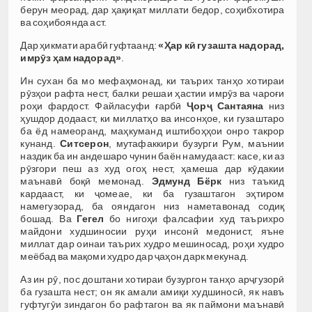
берун меорад, дар ҳақиқат миллати бедор, соҳибхотира
ва соҳибоянда аст.
Дар ҳикмати арабӣ гуфтаанд:
«Ҳар кӣ гузашта надорад,
имрӯз ҳам надорад»
.
Ин сухан ба мо мефаҳмонад, ки таърих танҳо хотираи
рӯзҳои рафта нест, балки решаи ҳастии имрӯз ва чароғи
роҳи фардост. Файласуфи ғарбӣ
Ҷорҷ Сантаяна
низ
ҳушдор додааст, ки миллатҳо ва инсонҳое, ки гузаштаро
ба ёд намеоранд, маҳкуманд иштибоҳҳои онро такрор
кунанд.
Ситсерон
, мутафаккири бузурги Рум, маънии
наздик ба ин андешаро чунин баён намудааст: касе, ки аз
рӯзгори пеш аз худ огоҳ нест, ҳамеша дар кӯдакии
маънавӣ боқӣ мемонад.
Эдмунд Бёрк
низ таъкид
кардааст, ки ҷомеае, ки ба гузаштагон эҳтиром
намегузорад, ба ояндагон низ наметавонад содиқ
бошад. Ва
Гегел
бо нигоҳи фалсафии худ таърихро
майдони худшиносии руҳи инсонӣ медонист, яъне
миллат дар оинаи таърих худро мешиносад, роҳи худро
меёбад ва мақоми худро дар ҷаҳон дарк мекунад.
Аз ин рӯ, пос доштани хотираи бузургон танҳо арҷгузорӣ
ба гузашта нест; он як амали амиқи худшиносӣ, як навъ
гуфтугӯи зиндагон бо рафтагон ва як паймони маънавӣ