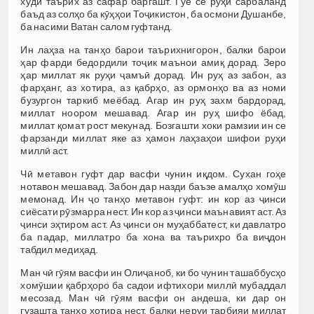
худи таърих аз сафар баргашт. Гӯё се руҳи сарбаланд
баъд аз солҳо ба кӯҳҳои Тоҷикистон, ба осмони Душанбе,
ба насими Ватан салом гуфтанд.
Ин лаҳза на танҳо барои таърихнигорон, балки барои
ҳар фарди бедордили тоҷик маънои амиқ дорад. Зеро
ҳар миллат як руҳи ҷамъӣ дорад. Ин руҳ аз забон, аз
фарҳанг, аз хотира, аз қабрҳо, аз ормонҳо ва аз номи
бузургон таркиб меёбад. Агар ин руҳ захм бардорад,
миллат ноором мешавад. Агар ин руҳ шифо ёбад,
миллат қомат рост мекунад. Бозгашти хоки рамзии ин се
фарзанди миллат яке аз ҳамон лаҳзаҳои шифои руҳи
миллӣ аст.
Чӣ метавон гуфт дар васфи чунин иқдом. Сухан гоҳе
нотавон мешавад. Забон дар назди баъзе амалҳо хомӯш
мемонад. Ин ҷо танҳо метавон гуфт: ин кор аз ҷинси
сиёсати рӯзмарра нест. Ин кор аз ҷинси маънавият аст. Аз
ҷинси эҳтиром аст. Аз ҷинси он муҳаббатест, ки давлатро
ба падар, миллатро ба хона ва таърихро ба виҷдон
табдил медиҳад.
Ман чӣ гӯям васфи ин Олиҷаноб, ки бо чунин ташаббусҳо
хомӯшии қабрҳоро ба садои ифтихори миллӣ мубаддал
месозад. Ман чӣ гӯям васфи он андеша, ки дар он
гузашта танҳо хотира нест, балки неруи тарбияи миллат