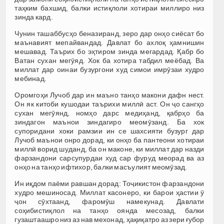
таҳким бахшид, балки истиқлоли хотираи миллиро низ
зинда кард.
Чунин ташаббусҳо беназиранд, зеро дар онҳо сиёсат бо
маънавият мепайвандад. Давлат бо ахлоқ ҳамнишин
мешавад. Таърих бо эҳтиром зинда мегардад. Қабр бо
Ватан сухан мегӯяд. Хок ба хотира табдил меёбад. Ва
миллат дар оинаи бузургони худ симои имрӯзаи худро
мебинад.
Оромгоҳи Лучоб дар ин маъно танҳо макони дафн нест.
Он як китоби кушодаи таърихи миллӣ аст. Он ҷо сангҳо
сухан мегӯянд, номҳо дарс медиҳанд, қабрҳо ба
зиндагон маънои зиндагиро меомӯзанд. Ба хок
супоридани хоки рамзии ин се шахсияти бузург дар
Лучоб маънои онро дорад, ки онҳо ба пантеони хотираи
миллӣ ворид шуданд, ба он маконе, ки миллат дар назди
фарзандони сарсупурдаи худ сар фуруд меорад ва аз
онҳо на танҳо ифтихор, балки масъулият меомӯзад.
Ин иқдом паёми равшан дорад: Тоҷикистон фарзандони
худро мешиносад. Миллат касонеро, ки барои ҳастии ӯ
ҷон сӯхтаанд, фаромӯш намекунад. Давлати
соҳибистиқлол на танҳо оянда месозад, балки
гузаштаашро низ аз нав мехонад, ҳақиқатро аз зери ғубор