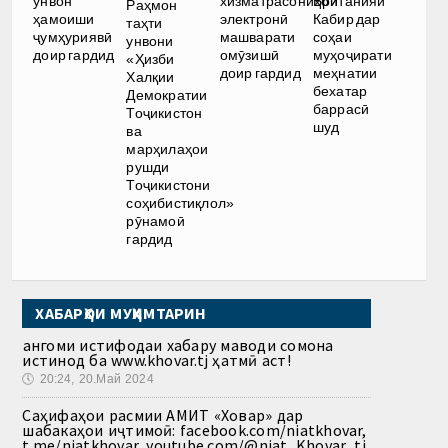
хизматрасониҳои
унвон
Британияи
Раҳмон
электронӣ
ҳамоиши
Кабир дар
таҳти
машварати
ҷумҳуриявӣ
соҳаи
унвони
омӯзишӣ
доир гардид
муҳоҷирати
«Ҳизби
доир гардид
меҳнатии
Халқии
бехатар
Демократии
баррасӣ
Тоҷикистон
шуд
ва
марҳилаҳои
рушди
Тоҷикистони
соҳибистиқлол»
рӯнамоӣ
гардид
ХАБАРҲОИ МУҲИМТАРИН
Ҳангоми истифодаи хабару маводи сомона
истинод ба www.khovar.tj ҳатмӣ аст!
🕔
20:24, 20.Май 2024
Саҳифаҳои расмии АМИТ «Ховар» дар
шабакаҳои иҷтимоӣ: facebook.com/niatkhovar,
t.me/niatkhovar, youtube.com/@niat_Khovar_tj,