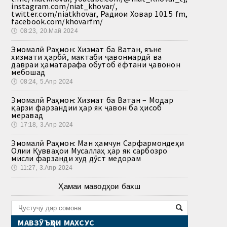
instagram.com/niat_khovar/,
twitter.com/niatkhovar, Радиои Ховар 101.5 fm,
facebook.com/khovarfm/
🕔
08:23, 20.Май 2024
Эмомалӣ Раҳмон: Хизмат ба Ватан, яъне
хизмати ҳарбӣ, мактаби ҷавонмардӣ ва
давраи ҳаматарафа обутоб ёфтани ҷавонон
мебошад
🕔
08:24, 5.Апр 2024
Эмомалӣ Раҳмон: Хизмат ба Ватан – Модар
қарзи фарзандии ҳар як ҷавон ба ҳисоб
меравад
🕔
17:18, 3.Апр 2024
Эмомалӣ Раҳмон: Ман ҳамчун Сарфармондеҳи
Олии Қувваҳои Мусаллаҳ ҳар як сарбозро
мисли фарзанди худ дӯст медорам
🕔
11:27, 3.Апр 2024
Ҳамаи маводҳои бахш
МАВЗӮЪҲОИ МАХСУС