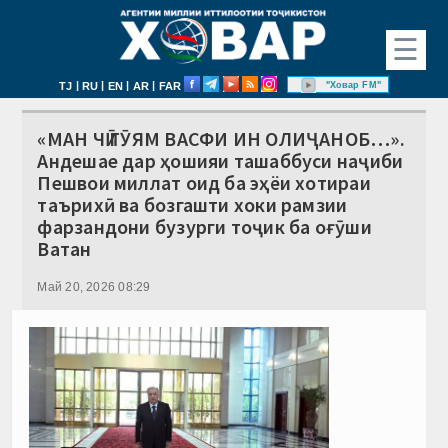
☰
|
|
|
|
"Ховар FM"
TJ
RU
EN
AR
FAR
«МАН ЧӢ ГӮЯМ ВАСФИ ИН ОЛИҶАНОБ…».
Андешае дар ҳошияи ташаббуси наҷиби
Пешвои миллат оид ба эҳёи хотираи
таърихӣ ва бозгашти хоки рамзии
фарзандони бузурги тоҷик ба оғӯши
Ватан
Май 20, 2026 08:29