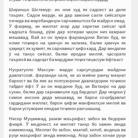
Шириншо Шотемур- ин ном худ як садоест аз дили
таърих. Садои марде, ки дар замони сахти сиёсатҳои
печида ва марзбандиҳои сарнавиштсоз ба майдон омад.
Ӯ фаҳмид, ки миллат агар дар харитаи сиёсат ҷой
надошта бошад, рӯзе дар хотираи ҷаҳон низ камранг
мешавад. Вай аз он зумра фарзандони Ватан буд, ки
номи тоҷикро на ҳамчун як калима, балки ҳамчун як
ҳақиқат, як ҳувият, як сарнавишт ҳифз кард. Дар зиндагии
ӯ на танҳо сиёсат, балки иродаи миллӣ, ҷасорати
таърихӣ ва садоқат ба мардуми тоҷик таҷассум ёфтааст.
Нусратулло Махсум- марди сарсупурдаи майдони
давлатсозӣ, фарзанди халқ, ки аз миёни ранҷу меҳнат
бархост ва ба яке аз поягузорони давлатдории тоҷикон
табдил ёфт. Ӯ аз он мардоне буд, ки Ватанро на дар
сухан, балки дар сарнавишти худ бардошт. Дар чеҳраи ӯ
симои инсоне дида мешавад, ки барои соҳибдавлат
гардидани миллат, барои ҳифзи манфиатҳои миллӣ ва
барои устувории ояндаи тоҷикон ранҷ кашид.
Нисор Муҳаммад, рамзи маърифат, забон ва бедории
фикрӣ. Ӯ медонист, ки миллат танҳо бо замин зинда
намемонад. Миллат бо забон, мактаб, китоб, андеша ва
руҳи маърифат зинда мемонад. Агар забон хонаи руҳи