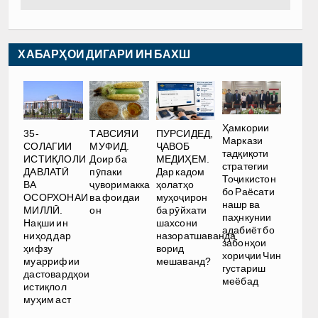
ХАБАРҲОИ ДИГАРИ ИН БАХШ
Ҳамкории
35-
ТАВСИЯИ
ПУРСИДЕД,
Маркази
СОЛАГИИ
МУФИД.
ҶАВОБ
тадқиқоти
ИСТИҚЛОЛИ
Доир ба
МЕДИҲЕМ.
стратегии
ДАВЛАТӢ
пӯпаки
Дар кадом
Тоҷикистон
ВА
ҷуворимакка
ҳолатҳо
бо Раёсати
ОСОРХОНАИ
ва фоидаи
муҳоҷирон
нашр ва
МИЛЛӢ.
он
ба рӯйхати
паҳнкунии
Нақши ин
шахсони
адабиёт бо
ниҳод дар
назоратшаванда
забонҳои
ҳифзу
ворид
хориҷии Чин
муаррифии
мешаванд?
густариш
дастовардҳои
меёбад
истиқлол
муҳим аст