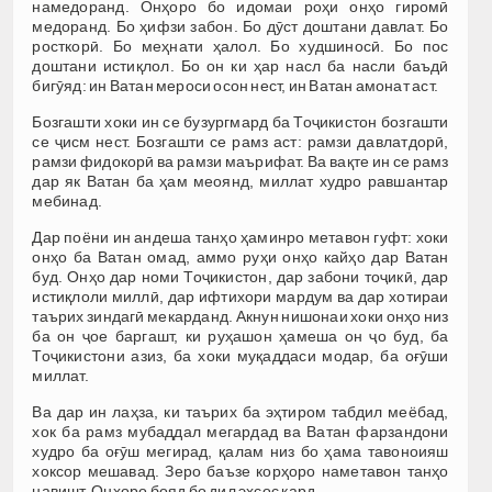
намедоранд. Онҳоро бо идомаи роҳи онҳо гиромӣ
медоранд. Бо ҳифзи забон. Бо дӯст доштани давлат. Бо
росткорӣ. Бо меҳнати ҳалол. Бо худшиносӣ. Бо пос
доштани истиқлол. Бо он ки ҳар насл ба насли баъдӣ
бигӯяд: ин Ватан мероси осон нест, ин Ватан амонат аст.
Бозгашти хоки ин се бузургмард ба Тоҷикистон бозгашти
се ҷисм нест. Бозгашти се рамз аст: рамзи давлатдорӣ,
рамзи фидокорӣ ва рамзи маърифат. Ва вақте ин се рамз
дар як Ватан ба ҳам меоянд, миллат худро равшантар
мебинад.
Дар поёни ин андеша танҳо ҳаминро метавон гуфт: хоки
онҳо ба Ватан омад, аммо руҳи онҳо кайҳо дар Ватан
буд. Онҳо дар номи Тоҷикистон, дар забони тоҷикӣ, дар
истиқлоли миллӣ, дар ифтихори мардум ва дар хотираи
таърих зиндагӣ мекарданд. Акнун нишонаи хоки онҳо низ
ба он ҷое баргашт, ки руҳашон ҳамеша он ҷо буд, ба
Тоҷикистони азиз, ба хоки муқаддаси модар, ба оғӯши
миллат.
Ва дар ин лаҳза, ки таърих ба эҳтиром табдил меёбад,
хок ба рамз мубаддал мегардад ва Ватан фарзандони
худро ба оғӯш мегирад, қалам низ бо ҳама тавоноияш
хоксор мешавад. Зеро баъзе корҳоро наметавон танҳо
навишт. Онҳоро бояд бо дил эҳсос кард.