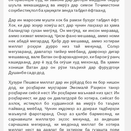
шуъла мекашиданд ва имрӯз дар симои Тоҷикистони
соҳибистиқлол ба ҳақиқати зинда табдил ёфтаанд.
Дар ин маросим мушти хок ба рамзи бузург табдил ёфт.
Хок, ки дар зоҳир хомӯш аст, дар чунин лаҳзаҳо аз ҳама
баландтар сухан мегӯяд. Он мегӯяд, ки инсон меравад,
аммо хизмат мемонад. Ҷисм фано мешавад, аммо номи
нек абадӣ мегардад. Қабр дур мешавад, аммо хотираи
миллат роҳҳои дурро низ тай мекунад. Солҳо
мегузаранд, давлатҳо тағйир меёбанд, давронҳо дигар
мешаванд, вале Ватан он фарзандонеро, ки барои ӯ ранҷ
кашидаанд, дер ё зуд ба оғӯши худ мехонад. Ва ҳамин
хониши Ватан дар он рӯзи таърихӣ дар фурудгоҳи
Душанбе садо дод.
Ҳузури Пешвои миллат дар ин рӯйдод боз як бор нишон
дод, ки роҳбарии муҳтарам Эмомалӣ Раҳмон танҳо
роҳбарии сиёсӣ нест. Ин роҳбарии маънавӣ низ ҳаст. Ин
роҳбариест, ки дар он давлатдорӣ бо хотира, сиёсат бо
ахлоқ, истиқлол бо худшиносӣ ва имрӯз бо таърих
пайванд меёбад. Чунин иқдомҳо аз доираи тадбирҳои
маъмулӣ фаротаранд. Онҳо аз қалбе бармеоянд, ки
сарнавишти миллатро эҳсос мекунад, аз андешае
сарчашма мегиранд, ки медонад миллат бе хотира
миллат нест ва давлат бе эҳтиром ба гузашта пояи