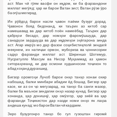
аст. Ман чӣ гӯям васфи он иқдом, ки ба фарзандони
миллат мегӯяд: ҳар ки барои Ватан зист, Ватан рӯзе ӯро
ба оғӯш мегирад.
Ин рӯйдод барои насли ҷавон паёми бузург дорад.
Ҷавонон бояд бидонанд, ки таърих аз китоб сар
намешавад ва дар китоб поён намеёбад. Таърих дар
қабрҳои бесадо, дар номҳои фаромӯшшуда, дар
санадҳои зардшуда ва дар иқдомҳои эҳёгарона зинда
аст. Агар имрӯз мо дар фазои соҳибистиқлолӣ зиндагӣ
мекунем, ин натиҷаи ормон, мубориза ва ҷоннисории
садҳо фарзанди миллат аст. Шириншо Шотемур,
Нусратулло Махсум ва Нисор Муҳаммад аз ҳамон
ситораҳоеанд, ки дар осмони худшиносии тоҷикон то
абад хоҳанд дурахшид.
Бигзор оромгоҳи Лучоб барои онҳо танҳо хонаи охир
набошад, балки минбари абадии ёд бошад. Бигзор ҳар
касе, ки аз он ҷо мегузарад, на танҳо ба санги мазор,
балки ба маънои зиндагии онҳо назар кунад. Бигзор ҳар
хонанда, ҳар донишҷӯ, ҳар омӯзгор, ҳар зиёӣ ва ҳар
фарзанди Тоҷикистон дар назди номи онҳо як лаҳза
андеша кунад: мо барои Ватан чӣ кардаем.
Зеро бузургонро танҳо бо гул гузоштан гиромӣ