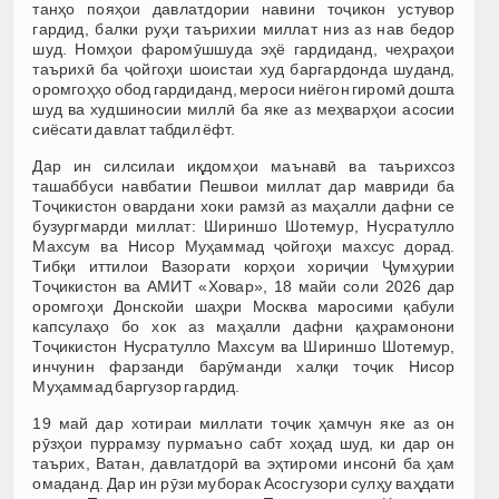
танҳо пояҳои давлатдории навини тоҷикон устувор
гардид, балки руҳи таърихии миллат низ аз нав бедор
шуд. Номҳои фаромӯшшуда эҳё гардиданд, чеҳраҳои
таърихӣ ба ҷойгоҳи шоистаи худ баргардонда шуданд,
оромгоҳҳо обод гардиданд, мероси ниёгон гиромӣ дошта
шуд ва худшиносии миллӣ ба яке аз меҳварҳои асосии
сиёсати давлат табдил ёфт.
Дар ин силсилаи иқдомҳои маънавӣ ва таърихсоз
ташаббуси навбатии Пешвои миллат дар мавриди ба
Тоҷикистон овардани хоки рамзӣ аз маҳалли дафни се
бузургмарди миллат: Шириншо Шотемур, Нусратулло
Махсум ва Нисор Муҳаммад ҷойгоҳи махсус дорад.
Тибқи иттилои Вазорати корҳои хориҷии Ҷумҳурии
Тоҷикистон ва АМИТ «Ховар», 18 майи соли 2026 дар
оромгоҳи Донскойи шаҳри Москва маросими қабули
капсулаҳо бо хок аз маҳалли дафни қаҳрамонони
Тоҷикистон Нусратулло Махсум ва Шириншо Шотемур,
инчунин фарзанди барӯманди халқи тоҷик Нисор
Муҳаммад баргузор гардид.
19 май дар хотираи миллати тоҷик ҳамчун яке аз он
рӯзҳои пуррамзу пурмаъно сабт хоҳад шуд, ки дар он
таърих, Ватан, давлатдорӣ ва эҳтироми инсонӣ ба ҳам
омаданд. Дар ин рӯзи муборак Асосгузори сулҳу ваҳдати