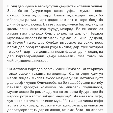
Шояд дар чунин маврид сухан ҳақиқатан нотавон бошад.
Зеро баъзе бузургиҳоро танҳо гуфтан мумкин нест,
онҳоро бояд эҳсос кард. Баъзе иқдомҳоро танҳо бо
ибораҳои расмӣ шарҳ додан кам аст, онҳоро бояд бо
дили бедор фаҳмид. Баъзе лаҳзаҳо чунон баланданд, ки
қалам пеши онҳо сар фуруд меорад. Ва ин лаҳза аз
ҳамин гуна лаҳзаҳо буд. Лаҳзае, ки дар он Пешвои
муаззами миллат бо як амали пурмаъно нишон доданд,
ки бузургӣ танҳо дар бунёди иморатҳо ва роҳҳо нест,
балки дар обод кардани рӯҳи миллат, дар эҳёи хотираи
таърихӣ, дар пос доштани номи фарзандони содиқ ва
дар баргардонидани ҳаққи маънавии гузаштагон ба
ҷойгоҳи шоиста низ ҳаст.
Чӣ метавон гуфт дар васфи чунин Роҳбаре, ки таърихро
танҳо варақи гузашта намедонад, балки онро ҳамчун
набзи зиндаи миллат эҳсос мекунад? Чӣ метавон гуфт
дар васфи чунин Олиҷанобе, ки бо ташаббусҳои наҷибу
беназир қабрҳои хомӯшро ба минбари худшиносӣ,
мушти хокро ба рамзи адолат ва хотираи бузургонро ба
чароғи роҳи наслҳо табдил медиҳад? Чӣ метавон гуфт,
ҷуз он ки ин амал аз ҷинси муҳаббат аст, аз ҷинси вафо
аст, аз ҷинси хирад аст, аз ҷинси эҳтиром аст, аз ҷинси он
давлатдориест, ки дар он инсон, таърих, Ватан ва миллат