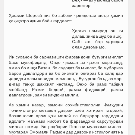
Беҳ к — аз ӯ монад сарои
зарнигор.
Ҳофизи Шерозӣ низ бо забони ҷовидонаи шеър ҳамин
ҳақиқатро чунин баён кардааст:
Ҳаргиз намирад он ки
дилаш зинда шуд ба ишқ,
Сабт аст бар ҷаридаи
олам давоми мо.
Ин суханон ба сарнавишти фарзандони бузурги миллат
басе мувофиқанд. Онҳо ҷисман аз ҷаҳон мераванд,
аммо бо ишқи Ватан, бо садоқат ба миллат, бо мубориза
барои давлатдорӣ ва бо хизмати беғараз ба халқ дар
ҷаридаи олам ҷовидон мемонанд. Бузургон баъд аз марг
дигар танҳо шахсият нестанд. Онҳо ба рамз табдил
меёбанд. Рамзи бедорӣ, рамзи фидокорӣ, рамзи
давлатдорӣ, рамзи виҷдони миллӣ.
Аз ҳамин назар, замони соҳибистиқлолии Ҷумҳурии
Тоҷикистонро метавон давраи эҳёи хотираи таърихӣ,
бозшиносии арзишҳои миллӣ ва барқарор гардидани
адолати маънавӣ нисбат ба фарзандони сарсупурдаи
миллат номид. Бо роҳбарии Пешвои муаззами миллат
муҳтарам Эмомалӣ Раҳмон дар даврони истиқлолият на