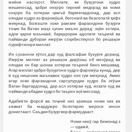
миёни наслҳост. Миллате, ки бузургони худро
мешиносад, қабри онҳоро гиромӣ медорад ва номи
онҳоро ба хотираи ҷамъӣ бармегардонад, дар асл
ояндаи худро аз фаромӯшӣ, бегонагӣ ва беасолатӣ ҳифз
мекунад. Бозгашти хоки рамзии фарзандони бузурги
тоҷик ба Ватан маҳз чунин маъно дорад: эҳёи хотира,
адои қарзи маънавӣ, барқарории адолати таърихӣ ва
пайванди дубораи имрӯзи соҳибистиқлол бо решаҳои
пурифтихори миллат.
Ин суханони кӯтоҳ дар худ фалсафаи бузурге доранд.
Имрӯзи миллат аз решаҳои дирӯзаш об мехӯрад ва
ояндаи он бар шонаи хотираи таърихӣ бино мешавад.
Агар миллат қабри бузургони худро фаромӯш кунад, дер
ё зуд нишонии маънавии худро низ гум мекунад. Аммо
агар хоки фарзандони сарсупурдаи худро ба оғӯши
Ватан баргардонад, дар асл хотираи худ, иззати худ ва
пайванди абадии худро бо таърих эҳё месозад.
Адабиёти форсӣ ва тоҷикӣ низ ҳамеша номи нек ва
хизмат ба мардумро болотарин мероси инсон
донистааст. Саъдии бузургвор фармудааст:
Номи некӯ гар бимонад з
— одамӣ,