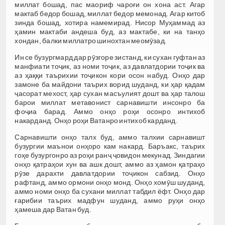
миллат бошад, пас маориф чароғи он хона аст. Агар
мактаб бедор бошад, миллат бедор мемонад. Агар китоб
зинда бошад, хотира намемирад. Нисор Муҳаммад аз
ҳамин мактаби андеша буд, аз мактабе, ки на танҳо
хондан, балки миллатро шинохтан меомӯзад.
Ин се бузургмард дар рӯзгоре зистанд, ки сухан гуфтан аз
манфиати тоҷик, аз номи тоҷик, аз давлатдории тоҷик ва
аз ҳаққи таърихии тоҷикон кори осон набуд. Онҳо дар
замоне ба майдони таърих ворид шуданд, ки ҳар қадам
ҷасорат мехост, ҳар сухан масъулият дошт ва ҳар талош
барои миллат метавонист сарнавишти инсонро ба
фоҷиа барад. Аммо онҳо роҳи осонро интихоб
накарданд. Онҳо роҳи Ватанро интихоб карданд.
Сарнавишти онҳо талх буд, аммо талхии сарнавишт
бузургии маънои онҳоро кам накард. Баръакс, таърих
гоҳе бузургонро аз роҳи ранҷ ҷовидон мекунад. Зиндагии
онҳо қатраҳои хун ва ашк дошт, аммо аз ҳамон қатраҳо
рӯзе дарахти давлатдории тоҷикон сабзид. Онҳо
рафтанд, аммо ормони онҳо монд. Онҳо хомӯш шуданд,
аммо номи онҳо ба сухани миллат табдил ёфт. Онҳо дар
ғарибии таърих мадфун шуданд, аммо руҳи онҳо
ҳамеша дар Ватан буд.