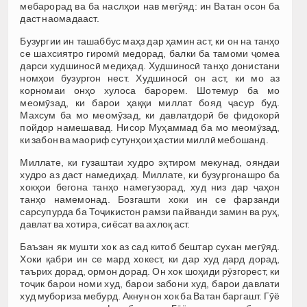
мебарорад ва ба наслҳои нав мегӯяд: ин Ватан осон ба
даст наомадааст.
Бузургии ин ташаббус маҳз дар ҳамин аст, ки он на танҳо
се шахсиятро гиромӣ медорад, балки ба тамоми ҷомеа
дарси худшиносӣ медиҳад. Худшиносӣ танҳо донистани
номҳои бузургон нест. Худшиносӣ он аст, ки мо аз
корномаи онҳо хулоса барорем. Шотемур ба мо
меомӯзад, ки барои ҳаққи миллат бояд ҷасур буд.
Махсум ба мо меомӯзад, ки давлатдорӣ бе фидокорӣ
пойдор намешавад. Нисор Муҳаммад ба мо меомӯзад,
ки забон ва маориф сутунҳои ҳастии миллӣ мебошанд.
Миллате, ки гузаштаи худро эҳтиром мекунад, ояндаи
худро аз даст намедиҳад. Миллате, ки бузургонашро ба
хокҳои бегона танҳо намегузорад, худ низ дар ҷаҳон
танҳо намемонад. Бозгашти хоки ин се фарзанди
сарсупурда ба Тоҷикистон рамзи пайванди замин ва руҳ,
давлат ва хотира, сиёсат ва ахлоқ аст.
Баъзан як мушти хок аз сад китоб бештар сухан мегӯяд.
Хоки қабри ин се мард хокест, ки дар худ дард дорад,
таърих дорад, ормон дорад. Он хок шоҳиди рӯзгорест, ки
тоҷик барои номи худ, барои забони худ, барои давлати
худ мубориза мебурд. Акнун он хок ба Ватан баргашт. Гӯё