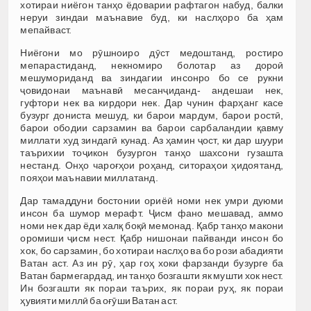
хотираи ниёгон танҳо ёдоварии рафтагон набуд, балки
неруи зиндаи маънавие буд, ки наслҳоро ба ҳам
мепайваст.
Ниёгони мо рӯшноиро дӯст медоштанд, ростиро
мепарастиданд, некномиро болотар аз дороӣ
мешумориданд ва зиндагии инсонро бо се рукни
ҷовидонаи маънавӣ месанҷиданд- андешаи нек,
гуфтори нек ва кирдори нек. Дар чунин фарҳанг касе
бузург дониста мешуд, ки барои мардум, барои ростӣ,
барои ободии сарзамин ва барои сарбаландии қавму
миллати худ зиндагӣ кунад. Аз ҳамин ҷост, ки дар шуури
таърихии тоҷикон бузургон танҳо шахсони гузашта
нестанд. Онҳо чароғҳои роҳанд, ситораҳои ҳидоятанд,
пояҳои маънавии миллатанд.
Дар тамаддуни бостонии ориёӣ номи нек умри дуюми
инсон ба шумор мерафт. Ҷисм фано мешавад, аммо
номи нек дар ёди халқ боқӣ мемонад. Қабр танҳо макони
оромиши ҷисм нест. Қабр нишонаи пайванди инсон бо
хок, бо сарзамин, бо хотираи наслҳо ва бо рози абадияти
Ватан аст. Аз ин рӯ, ҳар гоҳ хоки фарзанди бузурге ба
Ватан бармегардад, ин танҳо бозгашти як мушти хок нест.
Ин бозгашти як пораи таърих, як пораи руҳ, як пораи
ҳувияти миллӣ ба оғӯши Ватан аст.