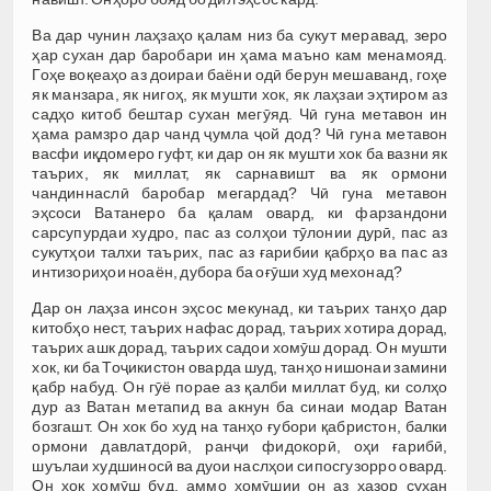
Ва дар чунин лаҳзаҳо қалам низ ба сукут меравад, зеро
ҳар сухан дар баробари ин ҳама маъно кам менамояд.
Гоҳе воқеаҳо аз доираи баёни одӣ берун мешаванд, гоҳе
як манзара, як нигоҳ, як мушти хок, як лаҳзаи эҳтиром аз
садҳо китоб бештар сухан мегӯяд. Чӣ гуна метавон ин
ҳама рамзро дар чанд ҷумла ҷой дод? Чӣ гуна метавон
васфи иқдомеро гуфт, ки дар он як мушти хок ба вазни як
таърих, як миллат, як сарнавишт ва як ормони
чандиннаслӣ баробар мегардад? Чӣ гуна метавон
эҳсоси Ватанеро ба қалам овард, ки фарзандони
сарсупурдаи худро, пас аз солҳои тӯлонии дурӣ, пас аз
сукутҳои талхи таърих, пас аз ғарибии қабрҳо ва пас аз
интизориҳои ноаён, дубора ба оғӯши худ мехонад?
Дар он лаҳза инсон эҳсос мекунад, ки таърих танҳо дар
китобҳо нест, таърих нафас дорад, таърих хотира дорад,
таърих ашк дорад, таърих садои хомӯш дорад. Он мушти
хок, ки ба Тоҷикистон оварда шуд, танҳо нишонаи замини
қабр набуд. Он гӯё порае аз қалби миллат буд, ки солҳо
дур аз Ватан метапид ва акнун ба синаи модар Ватан
бозгашт. Он хок бо худ на танҳо ғубори қабристон, балки
ормони давлатдорӣ, ранҷи фидокорӣ, оҳи ғарибӣ,
шуълаи худшиносӣ ва дуои наслҳои сипосгузорро овард.
Он хок хомӯш буд, аммо хомӯшии он аз ҳазор сухан