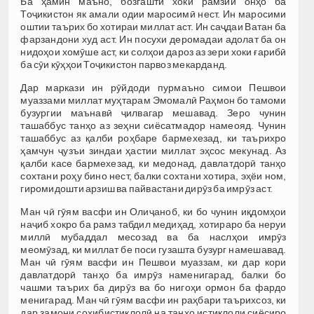
Ба ҳамин маъно, бозгашти хоки рамзии онҳо ба
Тоҷикистон як амали одии маросимӣ нест. Ин маросими
оштии таърих бо хотираи миллат аст. Ин саҷдаи Ватан ба
фарзандони худ аст. Ин посухи деромадаи адолат ба он
нидоҳои хомӯше аст, ки солҳои дароз аз зери хоки ғарибӣ
ба сӯи кӯҳҳои Тоҷикистон парвоз мекарданд.
Дар маркази ин рӯйдоди пурмаъно симои Пешвои
муаззами миллат муҳтарам Эмомалӣ Раҳмон бо тамоми
бузургии маънавӣ ҷилвагар мешавад. Зеро чунин
ташаббус танҳо аз зеҳни сиёсатмадор намеояд. Чунин
ташаббус аз қалби роҳбаре бармехезад, ки таърихро
ҳамчун ҷузъи зиндаи ҳастии миллат эҳсос мекунад. Аз
қалби касе бармехезад, ки медонад, давлатдорӣ танҳо
сохтани роҳу бино нест, балки сохтани хотира, эҳёи ном,
гиромидошти арзиш ва пайвастани дирӯз ба имрӯз аст.
Ман чӣ гӯям васфи ин Олиҷаноб, ки бо чунин иқдомҳои
наҷиб хокро ба рамз табдил медиҳад, хотираро ба неруи
миллӣ мубаддал месозад ва ба наслҳои имрӯз
меомӯзад, ки миллат бе поси гузашта бузург намешавад.
Ман чӣ гӯям васфи ин Пешвои муаззам, ки дар кори
давлатдорӣ танҳо ба имрӯз наменигарад, балки бо
чашми таърих ба дирӯз ва бо нигоҳи ормон ба фардо
менигарад. Ман чӣ гӯям васфи ин раҳбари таърихсоз, ки
дар замони соҳибистиқлолӣ на танҳо истиқлоли сиёсиро