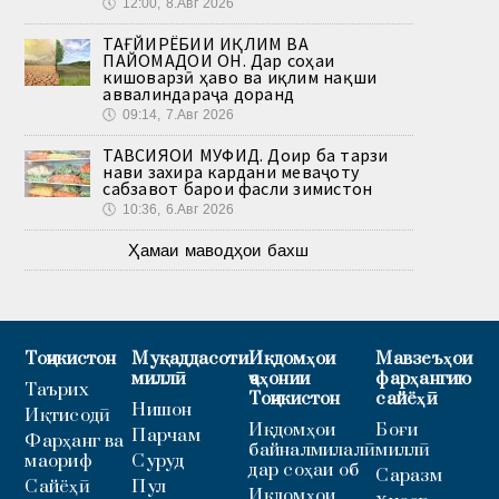
🕔
12:00, 8.Авг 2026
ТАҒЙИРЁБИИ ИҚЛИМ ВА
ПАЙОМАДҲОИ ОН. Дар соҳаи
кишоварзӣ ҳаво ва иқлим нақши
аввалиндараҷа доранд
🕔
09:14, 7.Авг 2026
ТАВСИЯҲОИ МУФИД. Доир ба тарзи
нави захира кардани меваҷоту
сабзавот барои фасли зимистон
🕔
10:36, 6.Авг 2026
Ҳамаи маводҳои бахш
Тоҷикистон
Муқаддасоти
Иқдомҳои
Мавзеъҳои
миллӣ
ҷаҳонии
фарҳангию
Таърих
Тоҷикистон
сайёҳӣ
Нишон
Иқтисодӣ
Иқдомҳои
Боғи
Парчам
Фарҳанг ва
байналмилалӣ
миллӣ
маориф
Суруд
дар соҳаи об
Саразм
Сайёҳӣ
Пул
Иқдомҳои