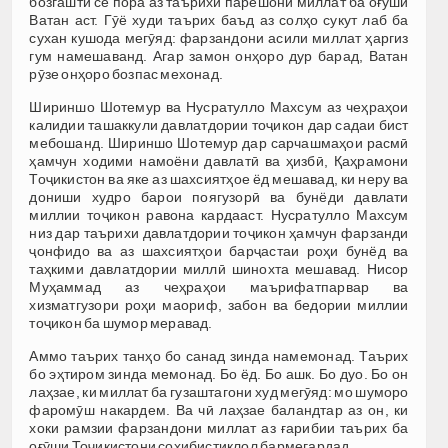
бозгашти се пора аз таърихи парешони миллат ба оғӯши
Ватан аст. Гӯё худи таърих баъд аз солҳо сукут лаб ба
сухан кушода мегӯяд: фарзандони асили миллат ҳаргиз
гум намешаванд. Агар замон онҳоро дур барад, Ватан
рӯзе онҳоро бозпас мехонад.
Шириншо Шотемур ва Нусратулло Махсум аз чеҳраҳои
калидии ташаккули давлатдории тоҷикон дар садаи бист
мебошанд. Шириншо Шотемур дар сарчашмаҳои расмӣ
ҳамчун ходими намоёни давлатӣ ва ҳизбӣ, Қаҳрамони
Тоҷикистон ва яке аз шахсиятҳое ёд мешавад, ки неру ва
дониши худро барои поягузорӣ ва бунёди давлати
миллии тоҷикон равона кардааст. Нусратулло Махсум
низ дар таърихи давлатдории тоҷикон ҳамчун фарзанди
ҷонфидо ва аз шахсиятҳои барҷастаи роҳи бунёд ва
таҳкими давлатдории миллӣ шинохта мешавад. Нисор
Муҳаммад аз чеҳраҳои маърифатпарвар ва
хизматгузори роҳи маориф, забон ва бедории миллии
тоҷикон ба шумор меравад.
Аммо таърих танҳо бо санад зинда намемонад. Таърих
бо эҳтиром зинда мемонад. Бо ёд. Бо ашк. Бо дуо. Бо он
лаҳзае, ки миллат ба гузаштагони худ мегӯяд: мо шуморо
фаромӯш накардем. Ва чӣ лаҳзае баландтар аз он, ки
хоки рамзии фарзандони миллат аз ғарибии таърих ба
оғӯши Тоҷикистони соҳибистиқлол бармегардад.