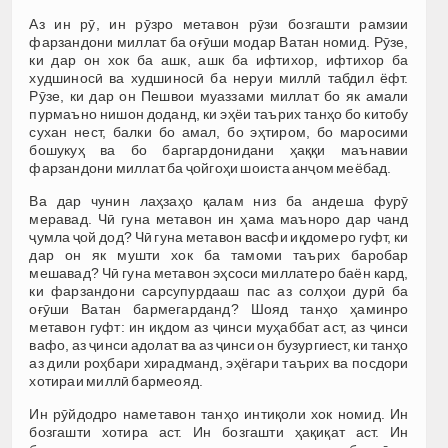
Аз ин рӯ, ин рӯзро метавон рӯзи бозгашти рамзии
фарзандони миллат ба оғӯши модар Ватан номид. Рӯзе,
ки дар он хок ба ашк, ашк ба ифтихор, ифтихор ба
худшиносӣ ва худшиносӣ ба неруи миллӣ табдил ёфт.
Рӯзе, ки дар он Пешвои муаззами миллат бо як амали
пурмаъно нишон доданд, ки эҳёи таърих танҳо бо китобу
сухан нест, балки бо амал, бо эҳтиром, бо маросими
бошукуҳ ва бо баргардонидани ҳаққи маънавии
фарзандони миллат ба ҷойгоҳи шоиста анҷом меёбад.
Ва дар чунин лаҳзаҳо қалам низ ба андеша фурӯ
меравад. Чӣ гуна метавон ин ҳама маъноро дар чанд
ҷумла ҷой дод? Чӣ гуна метавон васфи иқдомеро гуфт, ки
дар он як мушти хок ба тамоми таърих баробар
мешавад? Чӣ гуна метавон эҳсоси миллатеро баён кард,
ки фарзандони сарсупурдааш пас аз солҳои дурӣ ба
оғӯши Ватан бармегарданд? Шояд танҳо ҳаминро
метавон гуфт: ин иқдом аз ҷинси муҳаббат аст, аз ҷинси
вафо, аз ҷинси адолат ва аз ҷинси он бузургиест, ки танҳо
аз дили роҳбари хирадманд, эҳёгари таърих ва посдори
хотираи миллӣ бармеояд.
Ин рӯйдодро наметавон танҳо интиқоли хок номид. Ин
бозгашти хотира аст. Ин бозгашти ҳақиқат аст. Ин