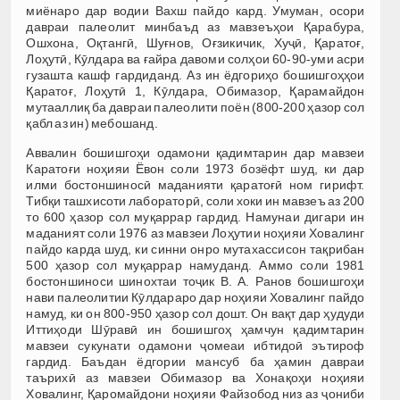
миёнаро дар водии Вахш пайдо кард. Умуман, осори
давраи палеолит минбаъд аз мавзеъҳои Қарабура,
Ошхона, Оқтангӣ, Шуғнов, Оғзикичик, Хуҷӣ, Қаратоғ,
Лоҳутӣ, Кӯлдара ва ғайра давоми солҳои 60-90-уми асри
гузашта кашф гардиданд. Аз ин ёдгориҳо бошишгоҳҳои
Қаратоғ, Лоҳутӣ 1, Кӯлдара, Обимазор, Қарамайдон
мутааллиқ ба давраи палеолити поён (800-200 ҳазор сол
қабл аз ин) мебошанд.
Аввалин бошишгоҳи одамони қадимтарин дар мавзеи
Каратоғи ноҳияи Ёвон соли 1973 бозёфт шуд, ки дар
илми бостоншиносӣ маданияти қаратоғӣ ном гирифт.
Тибқи ташхисоти лабораторӣ, соли хоки ин мавзеъ аз 200
то 600 ҳазор сол муқаррар гардид. Намунаи дигари ин
маданият соли 1976 аз мавзеи Лоҳутии ноҳияи Ховалинг
пайдо карда шуд, ки синни онро мутахассисон тақрибан
500 ҳазор сол муқаррар намуданд. Аммо соли 1981
бостоншиноси шинохтаи тоҷик В. А. Ранов бошишгоҳи
нави палеолитии Кӯлдараро дар ноҳияи Ховалинг пайдо
намуд, ки он 800-950 ҳазор сол дошт. Он вақт дар ҳудуди
Иттиҳоди Шӯравӣ ин бошишгоҳ ҳамчун қадимтарин
мавзеи сукунати одамони ҷомеаи ибтидоӣ эътироф
гардид. Баъдан ёдгории мансуб ба ҳамин давраи
таърихӣ аз мавзеи Обимазор ва Хонақоҳи ноҳияи
Ховалинг, Қаромайдони ноҳияи Файзобод низ аз ҷониби