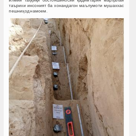
илмии таҳқиқи бостоншиносии қадимтарин марҳалаи
таърихи инсоният ба хонандагон маълумоти мушаххас
пешниҳод намоем.