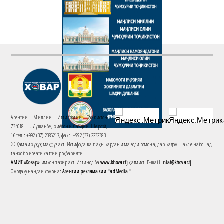
Агентии Миллии Иттилоотии Тоҷикистон
734018. ш. Душанбе, хиёбони Саъдии Шерозӣ,
16 тел.: +992 (37) 2385217, факс: +992 (37) 2232383
© Ҳамаи ҳуқуқ маҳфуз аст. Истифода ва паҳн кардани маводи сомона, дар кадом шакле набошад,
танҳо бо иҷозати хаттии роҳбарияти
АМИТ «Ховар»
имконпазир аст. Истинод ба
www.khovar.tj
ҳатмист. E-mail:
niat@khovar.tj
Омодакунандаи сомона:
Агентии рекламавии "adMedia"