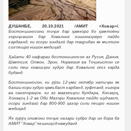
ДУШАНБЕ, 20.10.2021 /АМИТ «Ховар»/.
Бостоншиносони тоҷик дар ҳамкорӣ бо ҳамтоёни
хориҷиашон дар Ховалинг нишонаҳоеро пайдо
кардаанд, ки осори зиндагӣ дар тақрибан як миллион
сол пешро нишон медиҳад.
Ҳайати 40 нафараи бостоншиносон аз Русия, Дания,
Шветсия, Олмон, Эрон, Норвегия ва Тоҷикистон се
соли пеш ковишҳои худро дар Ховалинг оғоз карда
буданд.
Бостоншиносон, ки рӯзи 12-уми октябр натиҷаи як
бахши кори худро ҷамъбаст карданд, гуфтанд, нигора
ва сангпораҳое, ки аз мавзеъҳои Кулдара, Хонақоҳ,
Хонақоҳ 1-2 ва Оби Мазори Ховалинг пайдо шудааст,
осори зиндагӣ дар 800-900 ҳазор соли пешро нишон
медиҳад.
Як гурӯҳ олимони тоҷик назари худро дар ин бора ба
АМИТ “Ховар” пешниҳод намуданд.