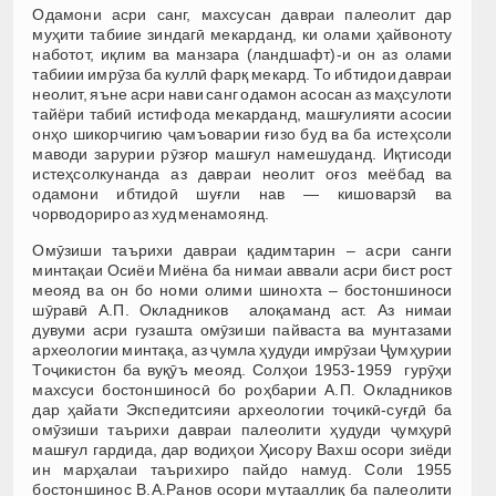
Одамони асри санг, махсусан давраи палеолит дар
муҳити табиие зиндагӣ мекарданд, ки олами ҳайвоноту
наботот, иқлим ва манзара (ландшафт)-и он аз олами
табиии имрӯза ба куллӣ фарқ мекард. То ибтидои давраи
неолит, яъне асри нави санг одамон асосан аз маҳсулоти
тайёри табиӣ истифода мекарданд, машғулияти асосии
онҳо шикорчигию ҷамъоварии ғизо буд ва ба истеҳсоли
маводи зарурии рӯзғор машғул намешуданд. Иқтисоди
истеҳсолкунанда аз давраи неолит оғоз меёбад ва
одамони ибтидоӣ шуғли нав — кишоварзӣ ва
чорводориро аз худ менамоянд.
Омӯзиши таърихи давраи қадимтарин – асри санги
минтақаи Осиёи Миёна ба нимаи аввали асри бист рост
меояд ва он бо номи олими шинохта – бостоншиноси
шӯравӣ А.П. Окладников алоқаманд аст. Аз нимаи
дувуми асри гузашта омӯзиши пайваста ва мунтазами
археологии минтақа, аз ҷумла ҳудуди имрӯзаи Ҷумҳурии
Тоҷикистон ба вуқӯъ меояд. Солҳои 1953-1959 гурӯҳи
махсуси бостоншиносӣ бо роҳбарии А.П. Окладников
дар ҳайати Экспедитсияи археологии тоҷикӣ-суғдӣ ба
омӯзиши таърихи давраи палеолити ҳудуди ҷумҳурӣ
машғул гардида, дар водиҳои Ҳисору Вахш осори зиёди
ин марҳалаи таърихиро пайдо намуд. Соли 1955
бостоншинос В.А.Ранов осори мутааллиқ ба палеолити