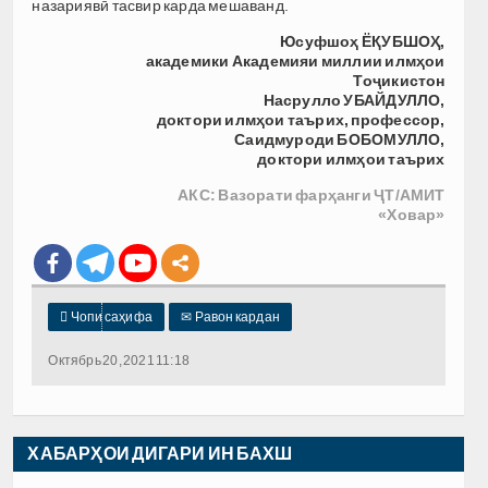
назариявӣ тасвир карда мешаванд.
Юсуфшоҳ ЁҚУБШОҲ,
академики Академияи миллии илмҳои
Тоҷикистон
Насрулло УБАЙДУЛЛО,
доктори илмҳои таърих, профессор,
Саидмуроди БОБОМУЛЛО,
доктори илмҳои таърих
АКС
:
Вазорати фарҳанги ҶТ
/АМИТ
«Ховар»

Чопи саҳифа
✉
Равон кардан
Октябрь 20, 2021 11:18
ХАБАРҲОИ ДИГАРИ ИН БАХШ