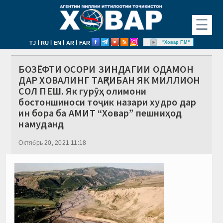
☰
|
|
|
|
"Ховар FM"
TJ
RU
EN
AR
FAR
БОЗЁФТИ ОСОРИ ЗИНДАГИИ ОДАМОН
ДАР ХОВАЛИНГ ТАҚРИБАН ЯК МИЛЛИОН
СОЛ ПЕШ. Як гурӯҳ олимони
бостоншиноси тоҷик назари худро дар
ин бора ба АМИТ “Ховар” пешниҳод
намуданд
Октябрь 20, 2021 11:18