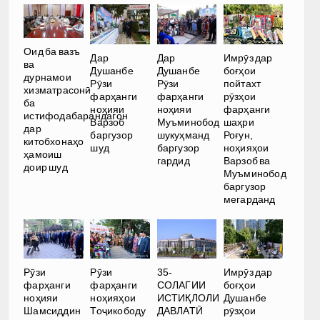
Оид ба вазъ
Дар
Дар
Имрӯз дар
ва
Душанбе
Душанбе
боғҳои
дурнамои
Рӯзи
Рӯзи
пойтахт
хизматрасонӣ
фарҳанги
фарҳанги
рӯзҳои
ба
ноҳияи
ноҳияи
фарҳанги
истифодабарандагон
Варзоб
Муъминобод
шаҳри
дар
баргузор
шукуҳманд
Роғун,
китобхонаҳо
шуд
баргузор
ноҳияҳои
ҳамоиш
гардид
Варзоб ва
доир шуд
Муъминобод
баргузор
мегарданд
35-
Рӯзи
Рӯзи
Имрӯз дар
СОЛАГИИ
фарҳанги
фарҳанги
боғҳои
ИСТИҚЛОЛИ
ноҳияи
ноҳияҳои
Душанбе
ДАВЛАТӢ
Шамсиддин
Тоҷикободу
рӯзҳои