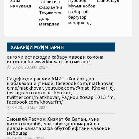
хатм
Нуробод,
шинос шуд
таърихию
намуданд
Муъминобод
фарҳангии
ва Варзоб
Тоҷикистон
баргузор
доир
мегарданд
мегардад
ХАБАРҲОИ МУҲИМТАРИН
Ҳангоми истифодаи хабару маводи сомона
истинод ба www.khovar.tj ҳатмӣ аст!
🕔
20:24, 20.Май 2024
Саҳифаҳои расмии АМИТ «Ховар» дар
шабакаҳои иҷтимоӣ: facebook.com/niatkhovar,
t.me/niatkhovar, youtube.com/@niat_Khovar_tj,
instagram.com/niat_khovar/,
twitter.com/niatkhovar, Радиои Ховар 101.5 fm,
facebook.com/khovarfm/
🕔
08:23, 20.Май 2024
Эмомалӣ Раҳмон: Хизмат ба Ватан, яъне
хизмати ҳарбӣ, мактаби ҷавонмардӣ ва
давраи ҳаматарафа обутоб ёфтани ҷавонон
мебошад
🕔
08:24, 5.Апр 2024