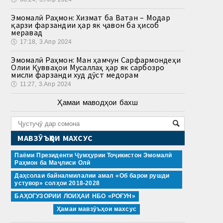
Эмомалӣ Раҳмон: Хизмат ба Ватан – Модар
қарзи фарзандии ҳар як ҷавон ба ҳисоб
меравад
🕔
17:18, 3.Апр 2024
Эмомалӣ Раҳмон: Ман ҳамчун Сарфармондеҳи
Олии Қувваҳои Мусаллаҳ ҳар як сарбозро
мисли фарзанди худ дӯст медорам
🕔
11:27, 3.Апр 2024
Ҳамаи маводҳои бахш
МАВЗӮЪҲОИ МАХСУС
Паёми Президенти Ҷумҳурии Тоҷикистон Эмомалӣ
Раҳмон ба Маҷлиси Олӣ
Даҳсолаи байналмилалии амал «Об барои рушди
устувор» солҳои 2018-2028
БАҲОГУЗОРИИ ЛОИҲАИ НБО «РОҒУН»
Ҳамаи мавзӯъҳои махсус