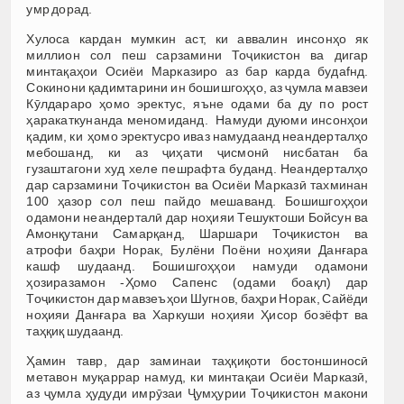
умр дорад.
Хулоса кардан мумкин аст, ки аввалин инсонҳо як
миллион сол пеш сарзамини Тоҷикистон ва дигар
минтақаҳои Осиёи Марказиро аз бар карда будаfнд.
Сокинони қадимтарини ин бошишгоҳҳо, аз ҷумла мавзеи
Кӯлдараро ҳомо эректус, яъне одами ба ду по рост
ҳаракаткунанда меномиданд. Намуди дуюми инсонҳои
қадим, ки ҳомо эректусро иваз намудаанд неандерталҳо
мебошанд, ки аз ҷиҳати ҷисмонӣ нисбатан ба
гузаштагони худ хеле пешрафта буданд. Неандерталҳо
дар сарзамини Тоҷикистон ва Осиёи Марказӣ тахминан
100 ҳазор сол пеш пайдо мешаванд. Бошишгоҳҳои
одамони неандерталӣ дар ноҳияи Тешуктоши Бойсун ва
Амонқутани Самарқанд, Шаршари Тоҷикистон ва
атрофи баҳри Норак, Булёни Поёни ноҳияи Данғара
кашф шудаанд. Бошишгоҳҳои намуди одамони
ҳозиразамон -Ҳомо Сапенс (одами боақл) дар
Тоҷикистон дар мавзеъҳои Шугнов, баҳри Норак, Сайёди
ноҳияи Данғара ва Харкуши ноҳияи Ҳисор бозёфт ва
таҳқиқ шудаанд.
Ҳамин тавр, дар заминаи таҳқиқоти бостоншиносӣ
метавон муқаррар намуд, ки минтақаи Осиёи Марказӣ,
аз ҷумла ҳудуди имрӯзаи Ҷумҳурии Тоҷикистон макони