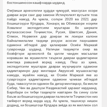
бостоншиносон кашф карда шуданд.
Омӯзиши археологии ҳудуди ҷумҳурӣ, махсусан осори
давраи асри санг дар замони Истиқлолият вусъати тоза
пайдо намуд. Аз ҷумла, солҳои 2020 ва 2021 дар
бошишгоҳҳои Кӯлдара, Хонақоҳ ва Обимазори ноҳияи
Ховалинг экспедитсияи муштарак бо ширкати
мутахассисони Тоҷикистон, Русия, Шветсия, Дания,
Олмон, Норвегия дар доираи як лоиҳаи калони
байналмилалии таҳқиқи роҳҳои асосии паҳншавии
одамони ибтидоӣ дар қаламрави Осиёи Марказӣ
гузаронида шуданд. Натиҷаи таҳқиқоти охир ва
бозёфтҳои археологӣ ба ҳалли чандин масъалаи
норавшан ва мушкилоти таърихи давраи қадимтарини
минтақа равшанӣ ворид намуд. Пеш аз ҳама,
экспедитсияи муштарак давраи муҳоҷирати одамони
қадимтаринро дар минтақаи Авруосиё мушаххастар
намуда, муайян намуд, ки Осиёи Марказӣ яке аз
гузаргоҳҳои қадимтарини одамони ҷомеаи ибтидоӣ
буда, тавассути он одамон ба дигар минтақаҳо, ба мисли
Сибир, Чин ва даштҳои Наздикаспий ҳаракат кардаанд.
Баробари он тибқи таҳқиқоти навтарин ба синну соли
баъзе аз бошишгоҳҳои давраи палеолити Тоҷикистон низ
тағйирот ворид карда шуд. Аз ҷумла, ташхисҳо нишон
доданд, ки бошишгоҳи Кӯлдара зиёда аз як миллион сол