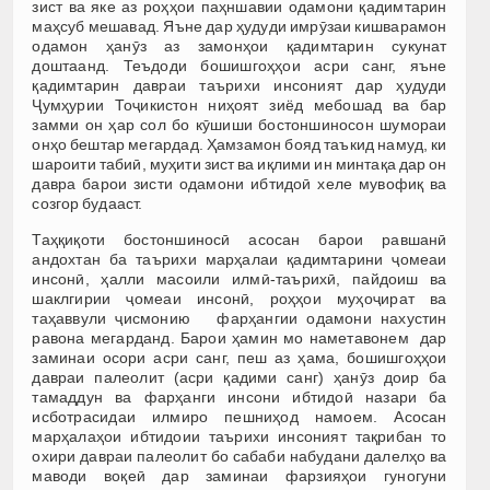
зист ва яке аз роҳҳои паҳншавии одамони қадимтарин
маҳсуб мешавад. Яъне дар ҳудуди имрӯзаи кишварамон
одамон ҳанӯз аз замонҳои қадимтарин сукунат
доштаанд. Теъдоди бошишгоҳҳои асри санг, яъне
қадимтарин давраи таърихи инсоният дар ҳудуди
Ҷумҳурии Тоҷикистон ниҳоят зиёд мебошад ва бар
замми он ҳар сол бо кӯшиши бостоншиносон шумораи
онҳо бештар мегардад. Ҳамзамон бояд таъкид намуд, ки
шароити табиӣ, муҳити зист ва иқлими ин минтақа дар он
давра барои зисти одамони ибтидоӣ хеле мувофиқ ва
созгор будааст.
Таҳқиқоти бостоншиносӣ асосан барои равшанӣ
андохтан ба таърихи марҳалаи қадимтарини ҷомеаи
инсонӣ, ҳалли масоили илмӣ-таърихӣ, пайдоиш ва
шаклгирии ҷомеаи инсонӣ, роҳҳои муҳоҷират ва
таҳаввули ҷисмонию фарҳангии одамони нахустин
равона мегарданд. Барои ҳамин мо наметавонем дар
заминаи осори асри санг, пеш аз ҳама, бошишгоҳҳои
давраи палеолит (асри қадими санг) ҳанӯз доир ба
тамаддун ва фарҳанги инсони ибтидоӣ назари ба
исботрасидаи илмиро пешниҳод намоем. Асосан
марҳалаҳои ибтидоии таърихи инсоният тақрибан то
охири давраи палеолит бо сабаби набудани далелҳо ва
маводи воқеӣ дар заминаи фарзияҳои гуногуни