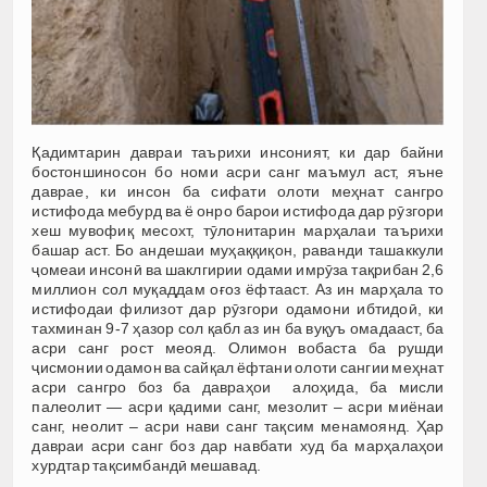
Қадимтарин давраи таърихи инсоният, ки дар байни
бостоншиносон бо номи асри санг маъмул аст, яъне
даврае, ки инсон ба сифати олоти меҳнат сангро
истифода мебурд ва ё онро барои истифода дар рӯзгори
хеш мувофиқ месохт, тӯлонитарин марҳалаи таърихи
башар аст. Бо андешаи муҳаққиқон, раванди ташаккули
ҷомеаи инсонӣ ва шаклгирии одами имрӯза тақрибан 2,6
миллион сол муқаддам оғоз ёфтааст. Аз ин марҳала то
истифодаи филизот дар рӯзгори одамони ибтидоӣ, ки
тахминан 9-7 ҳазор сол қабл аз ин ба вуқуъ омадааст, ба
асри санг рост меояд. Олимон вобаста ба рушди
ҷисмонии одамон ва сайқал ёфтани олоти сангии меҳнат
асри сангро боз ба давраҳои алоҳида, ба мисли
палеолит — асри қадими санг, мезолит – асри миёнаи
санг, неолит – асри нави санг тақсим менамоянд. Ҳар
давраи асри санг боз дар навбати худ ба марҳалаҳои
хурдтар тақсимбандӣ мешавад.