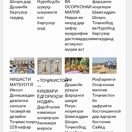
ВА
Шоҳин дар
Нуробод бо
фарҳанги
ОСОРХОНАИ
Душанбе
шукуҳу
ноҳияҳои
МИЛЛӢ.
баргузор
шаҳомати
Шамсиддин
Нақши ин
гардид
хос
Шоҳин,
ниҳод дар
баргузор
Тоҷикобод
ҳифзу
шуд
ва Нуробод
муаррифии
баргузор
дастовардҳои
мегарданд
истиқлол
муҳим аст
НИШАСТИ
Дар
Роҳбарияти
«ТОҶИКИСТОН
МАТБУОТӢ.
Душанбе
Осорхонаи
—
Имсол
рӯзҳои
миллии
КИШВАРИ
Донишкадаи
фарҳанги
Тоҷикистон
ЁДГОРИҲОИ
давлатии
шаҳри
бо
НОДИР».
санъати
Роғун,
ҳафриёти
Дар Италия
тасвирӣ ва
ноҳияҳои
бостоншиносӣ
намоиши
дизайни
Шамсиддин
дар ёдгории
шоҳкорҳои
Тоҷикистонро
Шоҳин,
бостонии
беназири
228 нафар
Тоҷикобод,
Сайёд
мероси