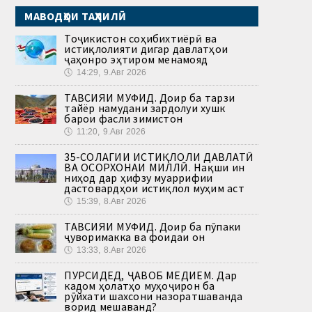
МАВОДҲОИ ТАҲЛИЛӢ
Тоҷикистон соҳибихтиёрӣ ва
истиқлолияти дигар давлатҳои
ҷаҳонро эҳтиром менамояд
🕔
14:29, 9.Авг 2026
ТАВСИЯИ МУФИД. Доир ба тарзи
тайёр намудани зардолуи хушк
барои фасли зимистон
🕔
11:20, 9.Авг 2026
35-СОЛАГИИ ИСТИҚЛОЛИ ДАВЛАТӢ
ВА ОСОРХОНАИ МИЛЛӢ. Нақши ин
ниҳод дар ҳифзу муаррифии
дастовардҳои истиқлол муҳим аст
🕔
15:39, 8.Авг 2026
ТАВСИЯИ МУФИД. Доир ба пӯпаки
ҷуворимакка ва фоидаи он
🕔
13:33, 8.Авг 2026
ПУРСИДЕД, ҶАВОБ МЕДИҲЕМ. Дар
кадом ҳолатҳо муҳоҷирон ба
рӯйхати шахсони назоратшаванда
ворид мешаванд?