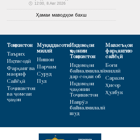
🕔
12:00, 8.Авг 2026
Ҳамаи маводҳои бахш
Тоҷикистон
Муқаддасоти
Иқдомҳои
Мавзеъҳои
миллӣ
ҷаҳонии
фарҳангию
Таърих
Тоҷикистон
сайёҳӣ
Нишон
Иқтисодӣ
Иқдомҳои
Боғи
Парчам
Фарҳанг ва
байналмилалӣ
миллӣ
маориф
Суруд
дар соҳаи об
Саразм
Сайёҳӣ
Пул
Иқдомҳои
Ҳисор
Тоҷикистон
ҷаҳонии
Ҳулбук
ва ҷомеаи
Тоҷикистон
ҷаҳон
Наврӯз
байналмилалӣ
шуд