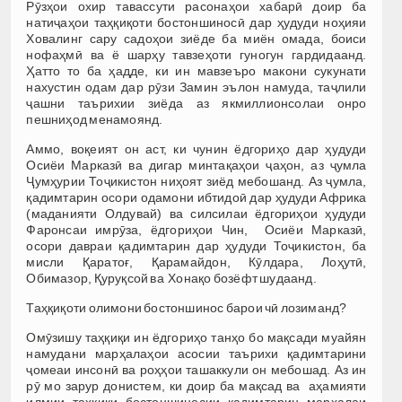
Рӯзҳои охир тавассути расонаҳои хабарӣ доир ба
натиҷаҳои таҳқиқоти бостоншиносӣ дар ҳудуди ноҳияи
Ховалинг сару садоҳои зиёде ба миён омада, боиси
нофаҳмӣ ва ё шарҳу тавзеҳоти гуногун гардидаанд.
Ҳатто то ба ҳадде, ки ин мавзеъро макони сукунати
нахустин одам дар рӯзи Замин эълон намуда, таҷлили
ҷашни таърихии зиёда аз якмиллионсолаи онро
пешниҳод менамоянд.
Аммо, воқеият он аст, ки чунин ёдгориҳо дар ҳудуди
Осиёи Марказӣ ва дигар минтақаҳои ҷаҳон, аз ҷумла
Ҷумҳурии Тоҷикистон ниҳоят зиёд мебошанд. Аз ҷумла,
қадимтарин осори одамони ибтидоӣ дар ҳудуди Африка
(маданияти Олдувай) ва силсилаи ёдгориҳои ҳудуди
Фаронсаи имрӯза, ёдгориҳои Чин, Осиёи Марказӣ,
осори давраи қадимтарин дар ҳудуди Тоҷикистон, ба
мисли Қаратоғ, Қарамайдон, Кӯлдара, Лоҳутӣ,
Обимазор, Қуруқсой ва Хонақо бозёфт шудаанд.
Таҳқиқоти олимони бостоншинос барои чӣ лозиманд?
Омӯзишу таҳқиқи ин ёдгориҳо танҳо бо мақсади муайян
намудани марҳалаҳои асосии таърихи қадимтарини
ҷомеаи инсонӣ ва роҳҳои ташаккули он мебошад. Аз ин
рӯ мо зарур донистем, ки доир ба мақсад ва аҳамияти