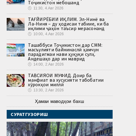
Тоҷикистон мебошанд
🕔
11:30, 4.Авг 2026
ТАҒЙИРЁБИИ ИҚЛИМ. Эл-Нинё ва
Ла-Ниня – ду ҳодисаи табиие, ки ба
иқлими ҷаҳон таъсир мерасонанд
🕔
10:00, 4.Авг 2026
Ташаббуси Тоҷикистон дар СММ:
масъулияти байнинаслӣ ҳамчун
парадигмаи нави ҳуқуқи сулҳ.
Андешаҳо дар ин маврид
🕔
14:00, 2.Авг 2026
ТАВСИЯҲОИ МУФИД. Доир ба
манфиат ва хусусияти табобатии
хӯрокҳои миллӣ
🕔
13:30, 2.Авг 2026
Ҳамаи маводҳои бахш
СУРАТГУЗОРИШ