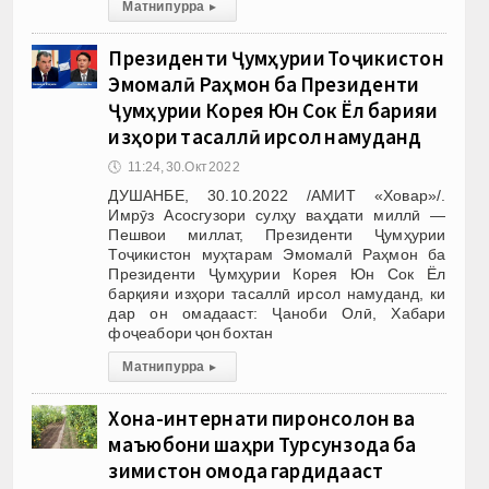
Матни пурра
▸
Президенти Ҷумҳурии Тоҷикистон
Эмомалӣ Раҳмон ба Президенти
Ҷумҳурии Корея Юн Сок Ёл барқияи
изҳори тасаллӣ ирсол намуданд
🕔
11:24, 30.Окт 2022
ДУШАНБЕ, 30.10.2022 /АМИТ «Ховар»/.
Имрӯз Асосгузори сулҳу ваҳдати миллӣ —
Пешвои миллат, Президенти Ҷумҳурии
Тоҷикистон муҳтарам Эмомалӣ Раҳмон ба
Президенти Ҷумҳурии Корея Юн Сок Ёл
барқияи изҳори тасаллӣ ирсол намуданд, ки
дар он омадааст: Ҷаноби Олӣ, Хабари
фоҷеабори ҷон бохтан
Матни пурра
▸
Хона-интернати пиронсолон ва
маъюбони шаҳри Турсунзода ба
зимистон омода гардидааст