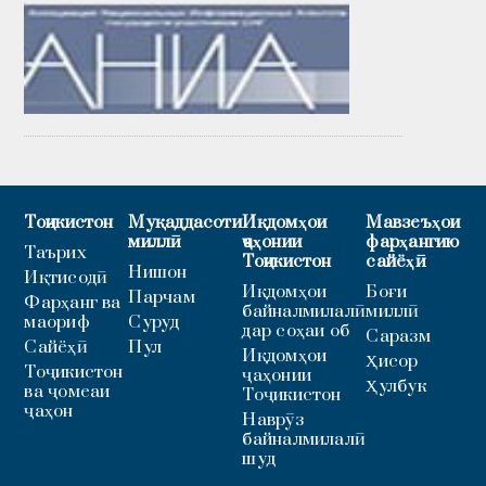
Тоҷикистон
Муқаддасоти
Иқдомҳои
Мавзеъҳои
миллӣ
ҷаҳонии
фарҳангию
Таърих
Тоҷикистон
сайёҳӣ
Нишон
Иқтисодӣ
Иқдомҳои
Боғи
Парчам
Фарҳанг ва
байналмилалӣ
миллӣ
маориф
Суруд
дар соҳаи об
Саразм
Сайёҳӣ
Пул
Иқдомҳои
Ҳисор
Тоҷикистон
ҷаҳонии
Ҳулбук
ва ҷомеаи
Тоҷикистон
ҷаҳон
Наврӯз
байналмилалӣ
шуд