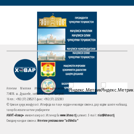
Агентии Миллии Иттилоотии Тоҷикистон
734018. ш. Душанбе, хиёбони Саъдии Шерозӣ,
16 тел.: +992 (37) 2385217, факс: +992 (37) 2232383
© Ҳамаи ҳуқуқ маҳфуз аст. Истифода ва паҳн кардани маводи сомона, дар кадом шакле набошад,
танҳо бо иҷозати хаттии роҳбарияти
АМИТ «Ховар»
имконпазир аст. Истинод ба
www.khovar.tj
ҳатмист. E-mail:
niat@khovar.tj
Омодакунандаи сомона:
Агентии рекламавии "adMedia"