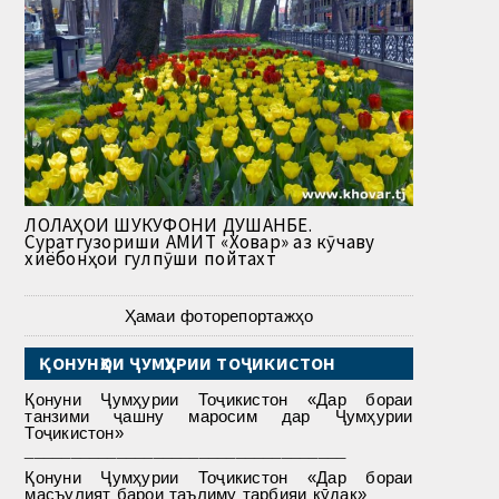
ЛОЛАҲОИ ШУКУФОНИ ДУШАНБЕ.
Суратгузориши АМИТ «Ховар» аз кӯчаву
хиёбонҳои гулпӯши пойтахт
Ҳамаи фоторепортажҳо
ҚОНУНҲОИ ҶУМҲУРИИ ТОҶИКИСТОН
Қонуни Ҷумҳурии Тоҷикистон «Дар бораи
танзими ҷашну маросим дар Ҷумҳурии
Тоҷикистон»
___________________________________
Қонуни Ҷумҳурии Тоҷикистон «Дар бораи
масъулият барои таълиму тарбияи кӯдак»