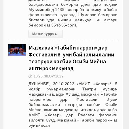
барқарорсозии бемории дил» дар ноҳияи
Муъминобод 1439 нафар ба ташхису табобат
фаро гирифта шудаанд. Шумораи беморони
бистаришуда нишон медиҳад, ки аксари
беморон аз 35 то 55-сола
Матни пурра
▸
Мазҳакаи «Табиби паррон» дар
Фестивали 8-уми байналмилалии
театрҳои касбии Осиёи Миёна
иштирок мекунад
🕔
10:25, 30.Окт 2022
ДУШАНБЕ, 30.10.2022 /АМИТ «Ховар»/. 5
ноябр ҳунармандони Театри мусиқӣ-
мазҳакавии шаҳри Хуҷанд мазҳакаи «Табиби
паррон»-ро дар Фестивали 8-уми
байналмилалии театрҳои касбии Осиёи
Миёна намоиш медиҳанд, иттилоъ доданд ба
АМИТ «Ховар» дар Раёсати фарҳанги
вилояти Суғд. Мазҳакаи «Табиби паррон» аз
рӯи пйесаи