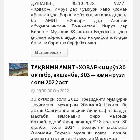
ДУШАНБЕ, 30.10.2022. /АМИТ
«Ховар»/. Имрӯз дар ҷумҳурӣ ҳаво қисман
абрнок шуда, борон меборад, иттилоъ доданд
ба АМИТ «Ховар» дар Агентии
обуҳавошиносии Тоҷикистон. Имрӯз дар
Вилояти Мухтори Кӯҳистони Бадахшон ҳаво
қисман абрнок шуда, дар ноҳияҳои алоҳида
бориши борон ва барф ба амал
Матни пурра
▸
ТАҚВИМИ АМИТ «ХОВАР»: имрӯз 30
октябр, якшанбе, 303 — юмин рӯзи
соли 2022 аст
🕔
08:00, 30.Окт 2022
30 октябри соли 2012 Президенти Ҷумҳурии
Тоҷикистон муҳтарам Эмомалӣ Раҳмон ба
деҳаи Сангистони ноҳияи Айнӣ сафар карда,
мактаби замонавии онро мавриди
баҳрабардорӣ қарор доданд. *** 8 сол пеш, 30
октябри соли 2014 Президенти мамлакат
Эмомалӣ Раҳмон муовини вақти вазири
амнияти ҷамъиятии Ҷумҳурии Мардумии