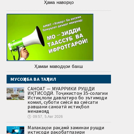
Ҳама наворҳо
Ҳамаи маводҳои бахш
МУСОҲИБА ВА ТАҲЛИЛ
САНОАТ — МУҲАРРИКИ РУШДИ
ИҚТИСОДӢ. Тоҷикистон 35-солагии
Истиқлоли давлатиро бо эътимоди
комил, суботи сиёсӣ ва сиёсати
равшани саноатӣ истиқбол
менамояд
🕔
09:57, 5.Авг 2026
Малакаҳои рақамӣ заминаи рушди
иқтисоди рақобатпазири