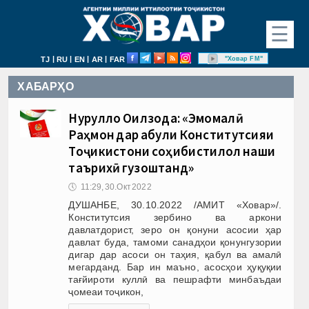
☰
|
|
|
|
"Ховар FM"
TJ
RU
EN
AR
FAR
ХАБАРҲО
Нурулло Оқилзода: «Эмомалӣ
Раҳмон дар қабули Конститутсияи
Тоҷикистони соҳибистиқлол нақши
таърихӣ гузоштанд»
🕔
11:29, 30.Окт 2022
ДУШАНБЕ, 30.10.2022 /АМИТ «Ховар»/.
Конститутсия зербино ва аркони
давлатдорист, зеро он қонуни асосии ҳар
давлат буда, тамоми санадҳои қонунгузории
дигар дар асоси он таҳия, қабул ва амалӣ
мегарданд. Бар ин маъно, асосҳои ҳуқуқии
тағйироти куллӣ ва пешрафти минбаъдаи
ҷомеаи тоҷикон,