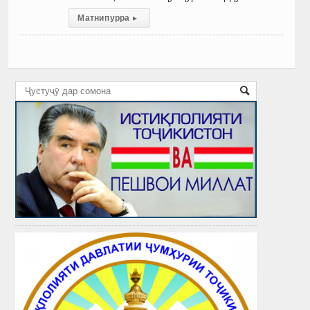
Матни пурра
▸