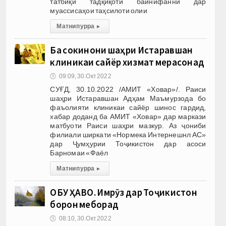
татбиқи тадқиқоти байнифаннӣ дар
муассисаҳои таҳсилоти олии
Матни пурра
▸
Ба сокинони шаҳри Истаравшан
клиникаи сайёр хизмат мерасонад
🕔
09:09, 30.Окт 2022
СУҒД, 30.10.2022 /АМИТ «Ховар»/. Раиси
шаҳри Истаравшан Адҳам Маъмурзода бо
фаъолияти клиникаи сайёр шинос гардид,
хабар доданд ба АМИТ «Ховар» дар маркази
матбуоти Раиси шаҳри мазкур. Аз ҷониби
филиали ширкати «Нормека Интернешнл AС»
дар Ҷумҳурии Тоҷикистон дар асоси
Барномаи «Фаёл
Матни пурра
▸
ОБУ ҲАВО. Имрӯз дар Тоҷикистон
борон меборад
🕔
08:10, 30.Окт 2022