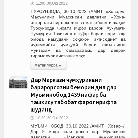
🕔
11:00, 30.Окт 2022
ТУРСУНЗОДА, 30.10.2022 /АМИТ «Ховар»/.
Масъулини Муассисаи давлатии «Хона-
интернати пиронсолон ва маъюбон»-и шаҳри
Турсунзода ҷиҳати иҷрои қарори Ҳукумати
Ҷумҳурии Тоҷикистон «Дар бораи сари вақт
омода намудани соҳаҳои иқтисодиёт ва
иҷтимоиёти ҷумҳурӣ барои фаъолияти
мунтазам ва самарабахш дар давраи
тирамоҳу зимистони солҳо
Матни пурра
▸
Дар Маркази ҷумҳуриявии
барқарорсозии бемории дил дар
Муъминобод 1439 нафар ба
ташхису табобат фаро гирифта
шуданд
🕔
10:30, 30.Окт 2022
МУЪМИНОБОД, 30.10.2022 /АМИТ «Ховар»/.
Дар 9 моҳи соли равон дар Муассисаи
давлатии «Маркази ҷумҳуриявии