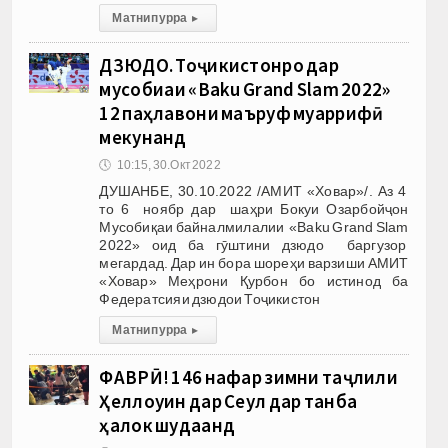
Матни пурра
▸
ДЗЮДО. Тоҷикистонро дар
мусобиқаи «Baku Grand Slam 2022»
12 паҳлавони маъруф муаррифӣ
мекунанд
🕔
10:15, 30.Окт 2022
ДУШАНБЕ, 30.10.2022 /АМИТ «Ховар»/. Аз 4
то 6 ноябр дар шаҳри Бокуи Озарбойҷон
Мусобиқаи байналмилалии «Baku Grand Slam
2022» оид ба гӯштини дзюдо баргузор
мегардад. Дар ин бора шореҳи варзиши АМИТ
«Ховар» Меҳрони Қурбон бо истинод ба
Федератсияи дзюдои Тоҷикистон
Матни пурра
▸
ФАВРӢ! 146 нафар зимни таҷлили
Ҳеллоуин дар Сеул дар танба
ҳалок шудаанд