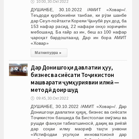
🕔
10:00, 30.Окт 2022
ДУШАНБЕ, 30.10.2022 /АМИТ «Ховар»/.
Теъдоди қурбониёни танбае, ки рӯзи шанбе
дар Сеул-пойтахти Кореяи Ҷанубӣ рух дод, ба
153 нафар расид, 22 нафари онҳо хориҷиён
мебошанд. Ба ғайр аз ин, беш аз 100 нафар
ҷароҳат бардоштаанд. Дар ин бора АМИТ
«Ховар»
Матни пурра
▸
Дар Донишгоҳи давлатии ҳуқуқ,
бизнес ва сиёсати Тоҷикистон
машварати ҷумҳуриявии илмӣ —
методӣ доир шуд
🕔
09:45, 30.Окт 2022
ДУШАНБЕ, 30.10.2022 /АМИТ «Ховар»/. Дар
Донишгоҳи давлатии ҳуқуқ, бизнес ва сиёсати
Тоҷикистон бахшида ба Бистсолаи омӯзиш ва
рушди фанҳои табиатшиносӣ, дақиқ ва риёзӣ
дар соҳаи илму маориф таҳти унвони
«Истифодаи усулҳои инноватсионӣ дар