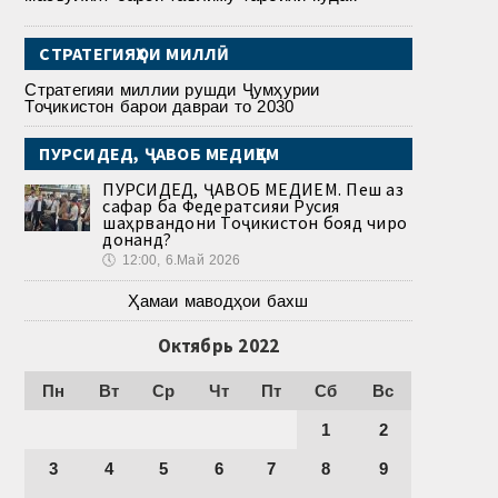
СТРАТЕГИЯҲОИ МИЛЛӢ
Стратегияи миллии рушди Ҷумҳурии
Тоҷикистон барои давраи то 2030
ПУРСИДЕД, ҶАВОБ МЕДИҲЕМ
ПУРСИДЕД, ҶАВОБ МЕДИҲЕМ. Пеш аз
сафар ба Федератсияи Русия
шаҳрвандони Тоҷикистон бояд чиро
донанд?
🕔
12:00, 6.Май 2026
Ҳамаи маводҳои бахш
Октябрь 2022
Пн
Вт
Ср
Чт
Пт
Сб
Вс
1
2
3
4
5
6
7
8
9