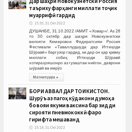
Дар шаҳри Новокузнетски Россия
таъриху фарҳанги миллати тоҷик
муаррифӣ гардид
🕔
15:35, 31.Окт 2022
ДУШАНБЕ, 31.10.2022 /АМИТ «Ховар»/. Аз 28
то 30 октябр дар шаҳри Новокузнетски
вилояти Кемеровои Федератсияи Россия
Фестивали «Таваллудшуда дар Иттиҳоди
Шӯравӣ» баргузор гардид, ки дар он ҳар қавму
миллати собиқ Иттиҳоди Шӯравӣ
хотираҳояшонро аз гузаштаи ниёгон, даврони
шӯравӣ ва имрӯз
Матни пурра
▸
БОРИ АВВАЛ ДАР ТОҶИКИСТОН.
Шурӯъ аз пагоҳ кӯдакони думоҳа
бо вояи якуми ваксина бар зидди
сирояти пневмококкӣ фаро
гирифта мешаванд
🕔
15:19, 31.Окт 2022