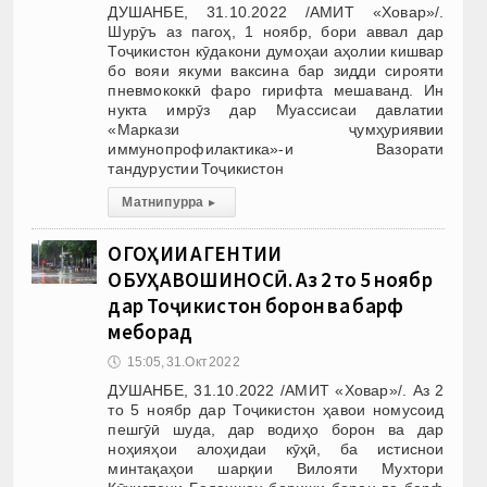
ДУШАНБЕ, 31.10.2022 /АМИТ «Ховар»/.
Шурӯъ аз пагоҳ, 1 ноябр, бори аввал дар
Тоҷикистон кӯдакони думоҳаи аҳолии кишвар
бо вояи якуми ваксина бар зидди сирояти
пневмококкӣ фаро гирифта мешаванд. Ин
нукта имрӯз дар Муассисаи давлатии
«Маркази ҷумҳуриявии
иммунопрофилактика»-и Вазорати
тандурустии Тоҷикистон
Матни пурра
▸
ОГОҲИИ АГЕНТИИ
ОБУҲАВОШИНОСӢ. Аз 2 то 5 ноябр
дар Тоҷикистон борон ва барф
меборад
🕔
15:05, 31.Окт 2022
ДУШАНБЕ, 31.10.2022 /АМИТ «Ховар»/. Аз 2
то 5 ноябр дар Тоҷикистон ҳавои номусоид
пешгӯӣ шуда, дар водиҳо борон ва дар
ноҳияҳои алоҳидаи кӯҳӣ, ба истиснои
минтақаҳои шарқии Вилояти Мухтори