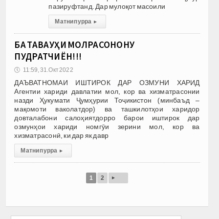
пазируфтанд. Дар мулоқот масоили
Матни пурра
▸
БА ТАВАҶҶУҲИ МОЛРАСОНОНУ
ПУДРАТЧИЁН!!!
🕔
11:59, 31.Окт 2022
ДАЪВАТНОМАИ ИШТИРОК ДАР ОЗМУНИ ХАРИД
Агентии хариди давлатии мол, кор ва хизматрасонии
назди Ҳукумати Ҷумҳурии Тоҷикистон (минбаъд –
мақомоти ваколатдор) ва ташкилотҳои харидор
довталабони салоҳиятдорро барои иштирок дар
озмунҳои хариди номгӯи зерини мол, кор ва
хизматрасонӣ, ки дар як давр
Матни пурра
▸
▸
1
2