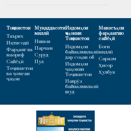
Тоҷикистон
Муқаддасоти
Иқдомҳои
Мавзеъҳои
миллӣ
ҷаҳонии
фарҳангию
Таърих
Тоҷикистон
сайёҳӣ
Нишон
Иқтисодӣ
Иқдомҳои
Боғи
Парчам
Фарҳанг ва
байналмилалӣ
миллӣ
маориф
Суруд
дар соҳаи об
Саразм
Сайёҳӣ
Пул
Иқдомҳои
Ҳисор
Тоҷикистон
ҷаҳонии
Ҳулбук
ва ҷомеаи
Тоҷикистон
ҷаҳон
Наврӯз
байналмилалӣ
шуд