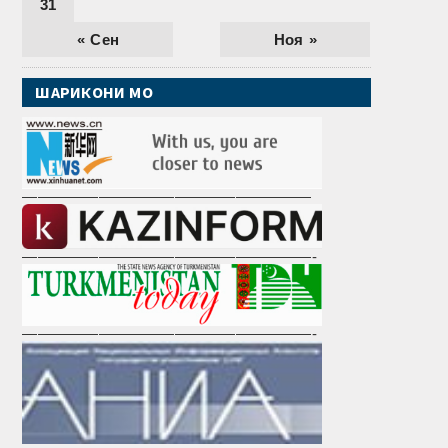
31
« Сен
Ноя »
ШАРИКОНИ МО
———————————————————
———————————————————-
———————————————————-