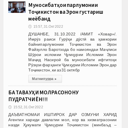
Муносибатҳои парлумонии
Тоҷикистон ва Эрон густариш
меёбанд
🕔
15:57, 31.Окт 2022
ДУШАНБЕ, 31.10.2022 /АМИТ «Ховар»/.
Имрӯз раиси Гурӯҳи дӯстӣ ва ҳамкории
байнипарлумонии Тоҷикистон ва Эрон
Файзулло Баротзода бо намояндаи Маҷлиси
Шӯрои исломии Ҷумҳурии Исломии Эрон
Маҷид Насироӣ ба муносибати ифтитоҳи
Рӯзҳои фарҳанги Ҷумҳурии Исломии Эрон дар
Тоҷикистон, ки аз 31 октябр
Матни пурра
▸
БА ТАВАҶҶУҲИ МОЛРАСОНОНУ
ПУДРАТЧИЁН!!!
🕔
15:52, 31.Окт 2022
ДАЪВАТНОМАИ ИШТИРОК ДАР ОЗМУНИ ХАРИД
Агентии хариди давлатии мол, кор ва хизматрасонии
назди Ҳукумати Ҷумҳурии Тоҷикистон (минбаъд –