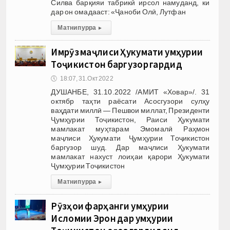
Силва барқияи табрикӣ ирсол намуданд, ки
дар он омадааст: «Ҷаноби Олӣ, Лутфан
Матни пурра
▸
Имрӯз маҷлиси Ҳукумати Ҷумҳурии
Тоҷикистон баргузор гардид
🕔
18:07, 31.Окт 2022
ДУШАНБЕ, 31.10.2022 /АМИТ «Ховар»/. 31
октябр таҳти раёсати Асосгузори сулҳу
ваҳдати миллӣ — Пешвои миллат, Президенти
Ҷумҳурии Тоҷикистон, Раиси Ҳукумати
мамлакат муҳтарам Эмомалӣ Раҳмон
маҷлиси Ҳукумати Ҷумҳурии Тоҷикистон
баргузор шуд. Дар маҷлиси Ҳукумати
мамлакат нахуст лоиҳаи қарори Ҳукумати
Ҷумҳурии Тоҷикистон
Матни пурра
▸
Рӯзҳои фарҳанги Ҷумҳурии
Исломии Эрон дар Ҷумҳурии