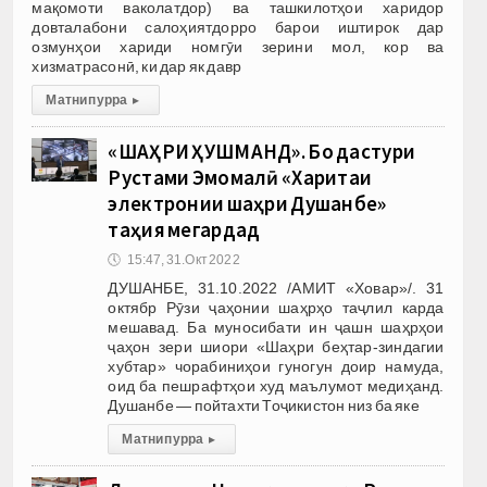
мақомоти ваколатдор) ва ташкилотҳои харидор
довталабони салоҳиятдорро барои иштирок дар
озмунҳои хариди номгӯи зерини мол, кор ва
хизматрасонӣ, ки дар як давр
Матни пурра
▸
«ШАҲРИ ҲУШМАНД». Бо дастури
Рустами Эмомалӣ «Харитаи
электронии шаҳри Душанбе»
таҳия мегардад
🕔
15:47, 31.Окт 2022
ДУШАНБЕ, 31.10.2022 /АМИТ «Ховар»/. 31
октябр Рӯзи ҷаҳонии шаҳрҳо таҷлил карда
мешавад. Ба муносибати ин ҷашн шаҳрҳои
ҷаҳон зери шиори «Шаҳри беҳтар-зиндагии
хубтар» чорабиниҳои гуногун доир намуда,
оид ба пешрафтҳои худ маълумот медиҳанд.
Душанбе — пойтахти Тоҷикистон низ ба яке
Матни пурра
▸