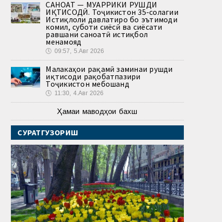
САНОАТ — МУҲАРРИКИ РУШДИ
ИҚТИСОДӢ. Тоҷикистон 35-солагии
Истиқлоли давлатиро бо эътимоди
комил, суботи сиёсӣ ва сиёсати
равшани саноатӣ истиқбол
менамояд
🕔
09:57, 5.Авг 2026
Малакаҳои рақамӣ заминаи рушди
иқтисоди рақобатпазири
Тоҷикистон мебошанд
🕔
11:30, 4.Авг 2026
Ҳамаи маводҳои бахш
СУРАТГУЗОРИШ