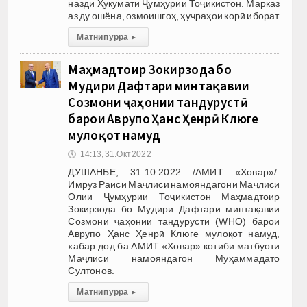
назди Ҳукумати Ҷумҳурии Тоҷикистон. Марказ
аз ду ошёна, озмоишгоҳ, ҳуҷраҳои корӣ иборат
Матни пурра
▸
Маҳмадтоир Зокирзода бо
Мудири Дафтари минтақавии
Созмони ҷаҳонии тандурустӣ
барои Аврупо Ҳанс Ҳенрӣ Клюге
мулоқот намуд
🕔
14:13, 31.Окт 2022
ДУШАНБЕ, 31.10.2022 /АМИТ «Ховар»/.
Имрӯз Раиси Маҷлиси намояндагони Маҷлиси
Олии Ҷумҳурии Тоҷикистон Маҳмадтоир
Зокирзода бо Мудири Дафтари минтақавии
Созмони ҷаҳонии тандурустӣ (WHO) барои
Аврупо Ҳанс Ҳенрӣ Клюге мулоқот намуд,
хабар дод ба АМИТ «Ховар» котиби матбуоти
Маҷлиси намояндагон Муҳаммадато
Султонов.
Матни пурра
▸