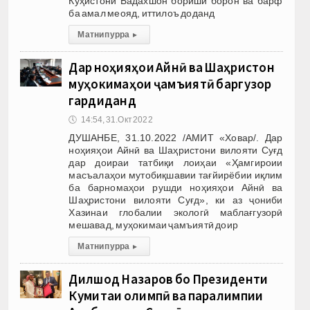
Кӯҳистони Бадахшон бориши борон ва барф
ба амал меояд, иттилоъ доданд
Матни пурра
▸
Дар ноҳияҳои Айнӣ ва Шаҳристон
муҳокимаҳои ҷамъиятӣ баргузор
гардиданд
🕔
14:54, 31.Окт 2022
ДУШАНБЕ, 31.10.2022 /АМИТ «Ховар/. Дар
ноҳияҳои Айнӣ ва Шаҳристони вилояти Суғд
дар доираи татбиқи лоиҳаи «Ҳамгироии
масъалаҳои мутобиқшавии тағйирёбии иқлим
ба барномаҳои рушди ноҳияҳои Айнӣ ва
Шаҳристони вилояти Суғд», ки аз ҷониби
Хазинаи глобалии экологӣ маблағгузорӣ
мешавад, муҳокимаи ҷамъиятӣ доир
Матни пурра
▸
Дилшод Назаров бо Президенти
Кумитаи олимпӣ ва паралимпии