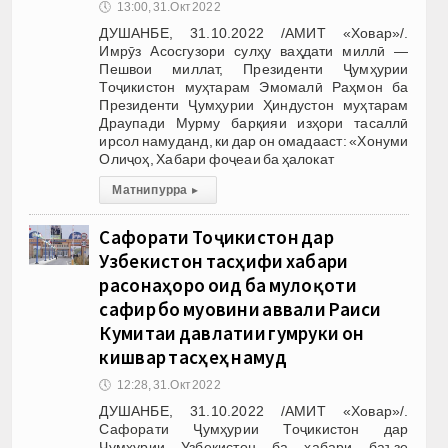
🕔
13:00, 31.Окт 2022
ДУШАНБЕ, 31.10.2022 /АМИТ «Ховар»/.
Имрӯз Асосгузори сулҳу ваҳдати миллӣ —
Пешвои миллат, Президенти Ҷумҳурии
Тоҷикистон муҳтарам Эмомалӣ Раҳмон ба
Президенти Ҷумҳурии Ҳиндустон муҳтарам
Драупади Мурму барқияи изҳори тасаллӣ
ирсол намуданд, ки дар он омадааст: «Хонуми
Олиҷоҳ, Хабари фоҷеаи ба ҳалокат
Матни пурра
▸
Сафорати Тоҷикистон дар
Узбекистон тасҳифи хабари
расонаҳоро оид ба мулоқоти
сафир бо муовини аввали Раиси
Кумитаи давлатии гумруки он
кишвар тасҳеҳ намуд
🕔
12:28, 31.Окт 2022
ДУШАНБЕ, 31.10.2022 /АМИТ «Ховар»/.
Сафорати Ҷумҳурии Тоҷикистон дар
Ҷумҳурии Узбекистон ба хабари баъзе