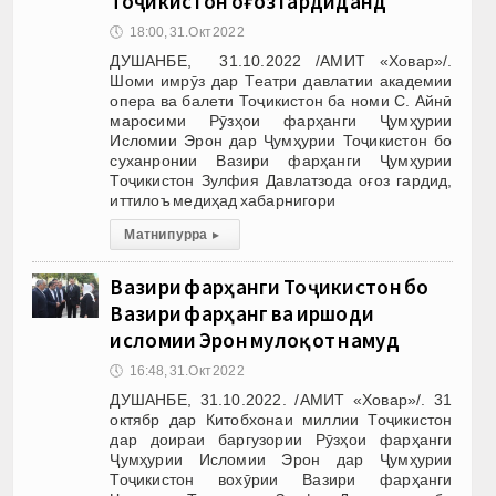
Тоҷикистон оғоз гардиданд
🕔
18:00, 31.Окт 2022
ДУШАНБЕ, 31.10.2022 /АМИТ «Ховар»/.
Шоми имрӯз дар Театри давлатии академии
опера ва балети Тоҷикистон ба номи С. Айнӣ
маросими Рӯзҳои фарҳанги Ҷумҳурии
Исломии Эрон дар Ҷумҳурии Тоҷикистон бо
суханронии Вазири фарҳанги Ҷумҳурии
Тоҷикистон Зулфия Давлатзода оғоз гардид,
иттилоъ медиҳад хабарнигори
Матни пурра
▸
Вазири фарҳанги Тоҷикистон бо
Вазири фарҳанг ва иршоди
исломии Эрон мулоқот намуд
🕔
16:48, 31.Окт 2022
ДУШАНБЕ, 31.10.2022. /АМИТ «Ховар»/. 31
октябр дар Китобхонаи миллии Тоҷикистон
дар доираи баргузории Рӯзҳои фарҳанги
Ҷумҳурии Исломии Эрон дар Ҷумҳурии
Тоҷикистон вохӯрии Вазири фарҳанги