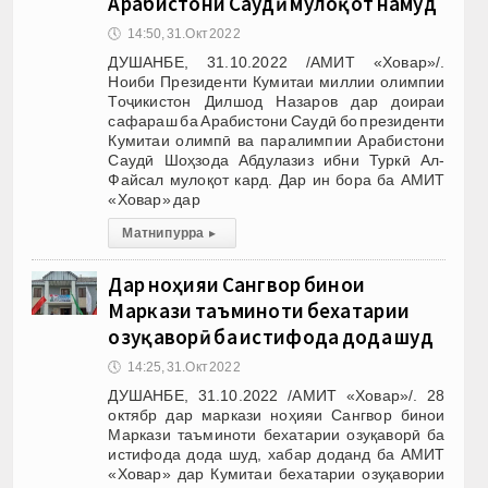
Арабистони Саудӣ мулоқот намуд
🕔
14:50, 31.Окт 2022
ДУШАНБЕ, 31.10.2022 /АМИТ «Ховар»/.
Ноиби Президенти Кумитаи миллии олимпии
Тоҷикистон Дилшод Назаров дар доираи
сафараш ба Арабистони Саудӣ бо президенти
Кумитаи олимпӣ ва паралимпии Арабистони
Саудӣ Шоҳзода Абдулазиз ибни Туркӣ Ал-
Файсал мулоқот кард. Дар ин бора ба АМИТ
«Ховар» дар
Матни пурра
▸
Дар ноҳияи Сангвор бинои
Маркази таъминоти бехатарии
озуқаворӣ ба истифода дода шуд
🕔
14:25, 31.Окт 2022
ДУШАНБЕ, 31.10.2022 /АМИТ «Ховар»/. 28
октябр дар маркази ноҳияи Сангвор бинои
Маркази таъминоти бехатарии озуқаворӣ ба
истифода дода шуд, хабар доданд ба АМИТ
«Ховар» дар Кумитаи бехатарии озуқавории