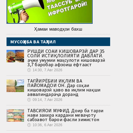
Ҳамаи маводҳои бахш
МУСОҲИБА ВА ТАҲЛИЛ
РУШДИ СОҲАИ КИШОВАРЗӢ ДАР 35
СОЛИ ИСТИҚЛОЛИЯТИ ДАВЛАТӢ.
Ҳаҷми умумии маҳсулоти кишоварзӣ
3,7 баробар афзоиш ёфтааст
🕔
14:30, 7.Авг 2026
ТАҒЙИРЁБИИ ИҚЛИМ ВА
ПАЙОМАДҲОИ ОН. Дар соҳаи
кишоварзӣ ҳаво ва иқлим нақши
аввалиндараҷа доранд
🕔
09:14, 7.Авг 2026
ТАВСИЯҲОИ МУФИД. Доир ба тарзи
нави захира кардани меваҷоту
сабзавот барои фасли зимистон
🕔
10:36, 6.Авг 2026