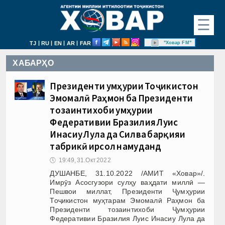
☰
|
|
|
|
"Ховар FM"
TJ
RU
EN
AR
FAR
ХАБАРҲО
Президенти Ҷумҳурии Тоҷикистон
Эмомалӣ Раҳмон ба Президенти
тозаинтихоби Ҷумҳурии
Федеративии Бразилия Луис
Инасиу Лула да Силва барқияи
табрикӣ ирсол намуданд
🕔
19:49, 31.Окт 2022
ДУШАНБЕ, 31.10.2022 /АМИТ «Ховар»/.
Имрӯз Асосгузори сулҳу ваҳдати миллӣ —
Пешвои миллат, Президенти Ҷумҳурии
Тоҷикистон муҳтарам Эмомалӣ Раҳмон ба
Президенти тозаинтихоби Ҷумҳурии
Федеративии Бразилия Луис Инасиу Лула да