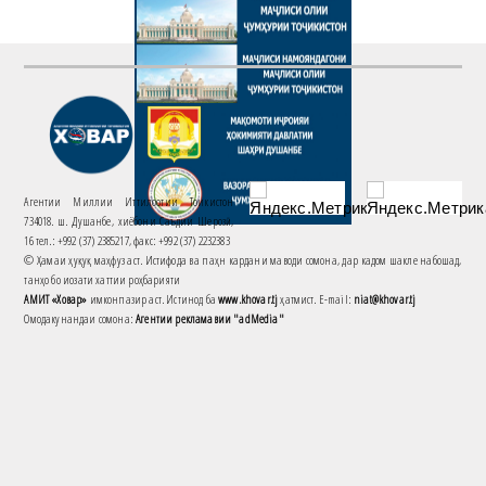
Агентии Миллии Иттилоотии Тоҷикистон
734018. ш. Душанбе, хиёбони Саъдии Шерозӣ,
16 тел.: +992 (37) 2385217, факс: +992 (37) 2232383
© Ҳамаи ҳуқуқ маҳфуз аст. Истифода ва паҳн кардани маводи сомона, дар кадом шакле набошад,
танҳо бо иҷозати хаттии роҳбарияти
АМИТ «Ховар»
имконпазир аст. Истинод ба
www.khovar.tj
ҳатмист. E-mail:
niat@khovar.tj
Омодакунандаи сомона:
Агентии рекламавии "adMedia"