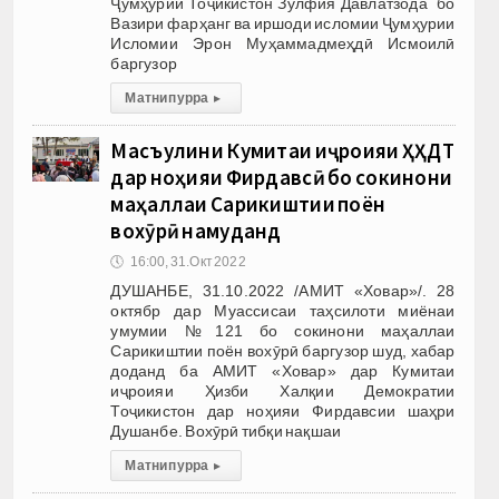
Ҷумҳурии Тоҷикистон Зулфия Давлатзода бо
Вазири фарҳанг ва иршоди исломии Ҷумҳурии
Исломии Эрон Муҳаммадмеҳдӣ Исмоилӣ
баргузор
Матни пурра
▸
Масъулини Кумитаи иҷроияи ҲҲДТ
дар ноҳияи Фирдавсӣ бо сокинони
маҳаллаи Сарикиштии поён
вохӯрӣ намуданд
🕔
16:00, 31.Окт 2022
ДУШАНБЕ, 31.10.2022 /АМИТ «Ховар»/. 28
октябр дар Муассисаи таҳсилоти миёнаи
умумии №121 бо сокинони маҳаллаи
Сарикиштии поён вохӯрӣ баргузор шуд, хабар
доданд ба АМИТ «Ховар» дар Кумитаи
иҷроияи Ҳизби Халқии Демократии
Тоҷикистон дар ноҳияи Фирдавсии шаҳри
Душанбе. Вохӯрӣ тибқи нақшаи
Матни пурра
▸