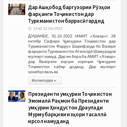
Дар Ашқобод баргузории Рӯзҳои
фарҳанги Тоҷикистон дар
Туркманистон баррасӣ гардид
🕔
13:40, 31.Окт 2022
ДУШАНБЕ, 31.10.2022 /АМИТ «Ховар»/. 28
октябр Сафири Ҷумҳурии Тоҷикистон дар
Туркманистон Фаррух Шарифзода бо Вазири
фарҳанги Туркманистон Атагелдӣ Шамурадов
мулоқот намуд. Дар ин бора ба АМИТ «Ховар»
дар Вазорати корҳои хориҷии Ҷумҳурии
Тоҷикистон хабар доданд. Дар мулоқот
ҷонибҳо вазъ ва
Матни пурра
▸
Президенти Ҷумҳурии Тоҷикистон
Эмомалӣ Раҳмон ба Президенти
Ҷумҳурии Ҳиндустон Драупади
Мурму барқияи изҳори тасаллӣ
ирсол намуданд