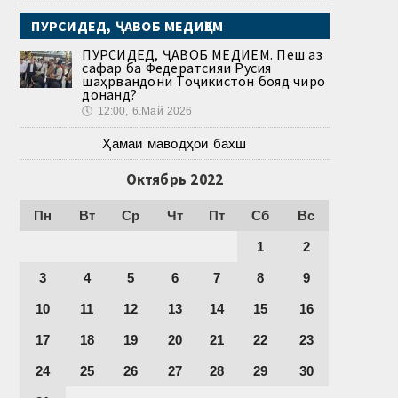
ПУРСИДЕД, ҶАВОБ МЕДИҲЕМ
ПУРСИДЕД, ҶАВОБ МЕДИҲЕМ. Пеш аз
сафар ба Федератсияи Русия
шаҳрвандони Тоҷикистон бояд чиро
донанд?
🕔
12:00, 6.Май 2026
Ҳамаи маводҳои бахш
Октябрь 2022
Пн
Вт
Ср
Чт
Пт
Сб
Вс
1
2
3
4
5
6
7
8
9
10
11
12
13
14
15
16
17
18
19
20
21
22
23
24
25
26
27
28
29
30