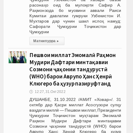
расонаҳо оид ба мулоқоти Сафир А.
Раҳмонзода бо муовини аввали Раиси
Кумитаи давлатии гумруки Узбекистон И.
Мухтаров дар чунин шакл ислоҳ намуд:
Сафорати Ҷумҳурии Тоҷикистон дар
Ҷумҳурии
Матни пурра
▸
Пешвои миллат Эмомалӣ Раҳмон
Мудири Дафтари минтақавии
Созмони ҷаҳонии тандурустӣ
(WHO) барои Аврупо Ҳанс Ҳенрӣ
Клюгеро ба ҳузур пазируфтанд
🕔
12:27, 31.Окт 2022
ДУШАНБЕ, 31.10.2022 /АМИТ «Ховар»/. 31
октябр дар Қасри миллат Асосгузори сулҳу
ваҳдати миллӣ — Пешвои миллат, Президенти
Ҷумҳурии Тоҷикистон муҳтарам Эмомалӣ
Раҳмон Мудири Дафтари минтақавии
Созмони ҷаҳонии тандурустӣ (WHO) барои
Аврупо Ҳанс Ҳенрӣ Клюгеро ба ҳузур