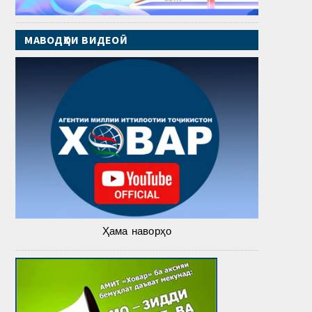
МАВОДҲОИ ВИДЕОӢ
Ҳама наворҳо