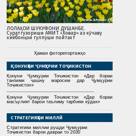
ЛОЛАҲОИ ШУКУФОНИ ДУШАНБЕ.
Суратгузориши АМИТ «Ховар» аз кӯчаву
хиёбонҳои гулпӯши пойтахт
Ҳамаи фоторепортажҳо
ҚОНУНҲОИ ҶУМҲУРИИ ТОҶИКИСТОН
Қонуни Ҷумҳурии Тоҷикистон «Дар бораи
танзими ҷашну маросим дар Ҷумҳурии
Тоҷикистон»
___________________________________
Қонуни Ҷумҳурии Тоҷикистон «Дар бораи
масъулият барои таълиму тарбияи кӯдак»
СТРАТЕГИЯҲОИ МИЛЛӢ
Стратегияи миллии рушди Ҷумҳурии
Тоҷикистон барои давраи то 2030