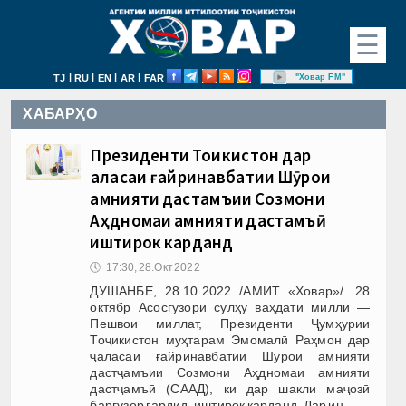
☰
|
|
|
|
"Ховар FM"
TJ
RU
EN
AR
FAR
ХАБАРҲО
Президенти Тоҷикистон дар
ҷаласаи ғайринавбатии Шӯрои
амнияти дастҷамъии Созмони
Аҳдномаи амнияти дастҷамъӣ
иштирок карданд
🕔
17:30, 28.Окт 2022
ДУШАНБЕ, 28.10.2022 /АМИТ «Ховар»/. 28
октябр Асосгузори сулҳу ваҳдати миллӣ —
Пешвои миллат, Президенти Ҷумҳурии
Тоҷикистон муҳтарам Эмомалӣ Раҳмон дар
ҷаласаи ғайринавбатии Шӯрои амнияти
дастҷамъии Созмони Аҳдномаи амнияти
дастҷамъӣ (СААД), ки дар шакли маҷозӣ
баргузор гардид, иштирок карданд. Дар ин