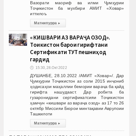
Вазорати маориф ва илми Ҷумҳурии
Тоҷикистон ба мухбири АМИТ «Ховар»
иттилоъ
Матни пурра
▸
«КИШВАРИ АЗ ВАРАҶА ОЗОД».
Тоҷикистон барои гирифтани
Сертификати ТУТ пешниҳод
гардид
🕔
15:30, 28.Окт 2022
ДУШАНБЕ, 28.10.2022 /АМИТ «Ховар»/. Дар
Ҷумҳурии Тоҷикистон аз соли 2015 инҷониб
ҳодисаҳои маҳаллии бемории вараҷа ба қайд
гирифта нашудааст. Дар робита ба
гузаронидани сертификатсияи Тоҷикистон
ҳамчун «кишвари аз вараҷа озод» аз 17 то 26
октябр Миссияи Бюрои минтақавии Аврупоии
Ташкилоти
Матни пурра
▸