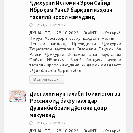
Ҷумҳурии Исломии Эрон Сайид
Иброҳим Раисӣ барқияи изҳори
тасаллӣ ирсол намуданд
🕔
12:50, 28.Окт 2022
ДУШАНБЕ, 28.10.2022 /АМИТ «Ховар»/.
Имрӯз Асосгузори сулҳу ваҳдати миллӣ —
Пешвои миллат, Президенти Ҷумҳурии
Тоҷикистон муҳтарам Эмомалӣ Раҳмон ба
Раиси Ҷумҳурии Исломии Эрон муҳтарам
Сайид Иброҳим Раисӣ барқияи изҳори
тасаллӣ ирсол намуданд, ки дар он омадааст:
«Ҷаноби Олӣ, Дар иртибот
Матни пурра
▸
Дастаҳои мунтахаби Тоҷикистон ва
Россия оид ба футзал дар
Душанбе бозии дӯстона доир
мекунанд
🕔
12:05, 28.Окт 2022
ДУШАНБЕ, 28.10.2022 /АМИТ «Ховар»/.