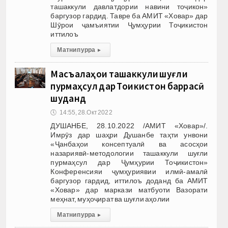
ташаккули давлатдории навини тоҷикон»
баргузор гардид. Тавре ба АМИТ «Ховар» дар
Шӯрои ҷамъиятии Ҷумҳурии Тоҷикистон
иттилоъ
Матни пурра
▸
Масъалаҳои ташаккули шуғли
пурмаҳсул дар Тоҷикистон баррасӣ
шуданд
🕔
14:55, 28.Окт 2022
ДУШАНБЕ, 28.10.2022 /АМИТ «Ховар»/.
Имрӯз дар шаҳри Душанбе таҳти унвони
«Ҷанбаҳои консептуалӣ ва асосҳои
назариявӣ-методологии ташаккули шуғли
пурмаҳсул дар Ҷумҳурии Тоҷикистон»
Конференсияи ҷумҳуриявии илмӣ-амалӣ
баргузор гардид, иттилоъ доданд ба АМИТ
«Ховар» дар маркази матбуоти Вазорати
меҳнат, муҳоҷират ва шуғли аҳолии
Матни пурра
▸