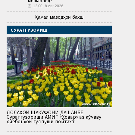
мешаванд?
🕔
12:00, 8.Авг 2026
Ҳамаи маводҳои бахш
СУРАТГУЗОРИШ
ЛОЛАҲОИ ШУКУФОНИ ДУШАНБЕ.
Суратгузориши АМИТ «Ховар» аз кӯчаву
хиёбонҳои гулпӯши пойтахт