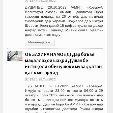
🕔
13:48, 28.Окт 2022
ДУШАНБЕ, 28.10.2022 /АМИТ «Ховар»/.
Воситаҳои ахбори оммаи давлатии Эрон
гузориш доданд, ки 26 октябр дар натиҷаи
тирпаронӣ дар ҳарами Шоҳчароғ дар шаҳри
Шерози Эрон қариб 15 нафар кушта ва даҳҳо
нафар захмӣ шудаанд. Миёни кушташудагон-
дастикам як зан ва ду
Матни пурра
▸
ОБ ЗАХИРА НАМОЕД! Дар баъзе
маҳаллаҳои шаҳри Душанбе
интиқоли оби нӯшокӣ муваққатан
қатъ мегардад
🕔
13:26, 28.Окт 2022
ДУШАНБЕ, 28.10.2022. /АМИТ «Ховар»/.
Имрӯз аз соати 23:00 то соати 06:00-и 29
октябри соли 2022 интиқоли оби нӯшокӣ дар
баъзе маҳаллаҳои пойтахт муваққатан қатъ
мегардад. Дар ин бора ба АМИТ «Ховар» дар
шуъбаи иттилоотии дастгоҳи Раиси шаҳри