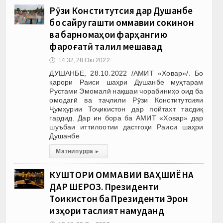
Рӯзи Конститутсия дар Душанбе
бо сайру гашти оммавии сокинон
ва барномаҳои фарҳангию
фароғатӣ таҷлил мешавад
🕔
14:32, 28.Окт 2022
ДУШАНБЕ, 28.10.2022 /АМИТ «Ховар»/. Бо
қарори Раиси шаҳри Душанбе муҳтарам
Рустами Эмомалӣ нақшаи чорабиниҳо оид ба
омодагӣ ва таҷлили Рӯзи Конститутсияи
Ҷумҳурии Тоҷикистон дар пойтахт тасдиқ
гардид. Дар ин бора ба АМИТ «Ховар» дар
шуъбаи иттилоотии дастгоҳи Раиси шаҳри
Душанбе
Матни пурра
▸
КУШТОРИ ОММАВИИ ВАҲШИЁНА
ДАР ШЕРОЗ. Президенти
Тоҷикистон ба Президенти Эрон
изҳори таслият намуданд