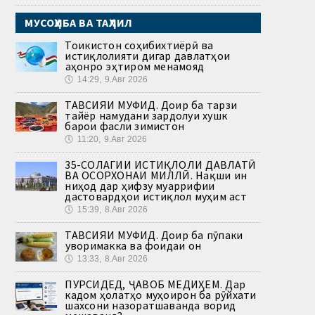
МУСОҲИБА ВА ТАҲЛИЛ
Тоҷикистон соҳибихтиёрӣ ва
истиқлолияти дигар давлатҳои
ҷаҳонро эҳтиром менамояд
🕔
14:29, 9.Авг 2026
ТАВСИЯИ МУФИД. Доир ба тарзи
тайёр намудани зардолуи хушк
барои фасли зимистон
🕔
11:20, 9.Авг 2026
35-СОЛАГИИ ИСТИҚЛОЛИ ДАВЛАТӢ
ВА ОСОРХОНАИ МИЛЛӢ. Нақши ин
ниҳод дар ҳифзу муаррифии
дастовардҳои истиқлол муҳим аст
🕔
15:39, 8.Авг 2026
ТАВСИЯИ МУФИД. Доир ба пӯпаки
ҷуворимакка ва фоидаи он
🕔
13:33, 8.Авг 2026
ПУРСИДЕД, ҶАВОБ МЕДИҲЕМ. Дар
кадом ҳолатҳо муҳоҷирон ба рӯйхати
шахсони назоратшаванда ворид