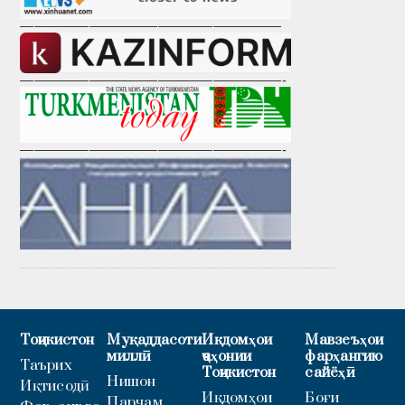
———————————————————
———————————————————-
———————————————————-
Тоҷикистон
Муқаддасоти
Иқдомҳои
Мавзеъҳои
миллӣ
ҷаҳонии
фарҳангию
Таърих
Тоҷикистон
сайёҳӣ
Нишон
Иқтисодӣ
Иқдомҳои
Боғи
Парчам