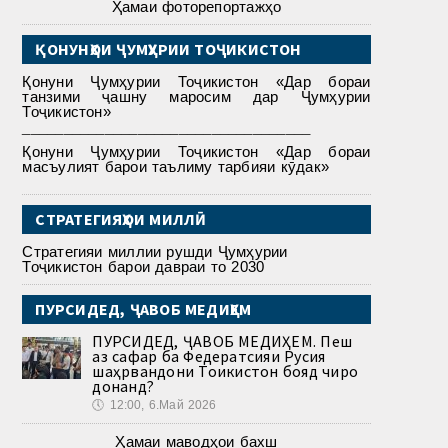
Ҳамаи фоторепортажҳо
ҚОНУНҲОИ ҶУМҲУРИИ ТОҶИКИСТОН
Қонуни Ҷумҳурии Тоҷикистон «Дар бораи
танзими ҷашну маросим дар Ҷумҳурии
Тоҷикистон»
___________________________________
Қонуни Ҷумҳурии Тоҷикистон «Дар бораи
масъулият барои таълиму тарбияи кӯдак»
СТРАТЕГИЯҲОИ МИЛЛӢ
Стратегияи миллии рушди Ҷумҳурии
Тоҷикистон барои давраи то 2030
ПУРСИДЕД, ҶАВОБ МЕДИҲЕМ
ПУРСИДЕД, ҶАВОБ МЕДИҲЕМ. Пеш
аз сафар ба Федератсияи Русия
шаҳрвандони Тоҷикистон бояд чиро
донанд?
🕔
12:00, 6.Май 2026
Ҳамаи маводҳои бахш