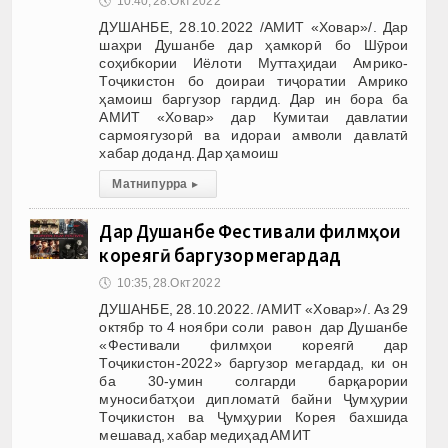
🕔
10:40, 28.Окт 2022
ДУШАНБЕ, 28.10.2022 /АМИТ «Ховар»/. Дар
шаҳри Душанбе дар ҳамкорӣ бо Шӯрои
соҳибкории Иёлоти Муттаҳидаи Амрико-
Тоҷикистон бо доираи тиҷоратии Амрико
ҳамоиш баргузор гардид. Дар ин бора ба
АМИТ «Ховар» дар Кумитаи давлатии
сармоягузорӣ ва идораи амволи давлатӣ
хабар доданд. Дар ҳамоиш
Матни пурра
▸
Дар Душанбе Фестивали филмҳои
кореягӣ баргузор мегардад
🕔
10:35, 28.Окт 2022
ДУШАНБЕ, 28.10.2022. /АМИТ «Ховар»/. Аз 29
октябр то 4 ноябри соли равон дар Душанбе
«Фестивали филмҳои кореягӣ дар
Тоҷикистон-2022» баргузор мегардад, ки он
ба 30-умин солгарди барқарории
муносибатҳои дипломатӣ байни Ҷумҳурии
Тоҷикистон ва Ҷумҳурии Корея бахшида
мешавад, хабар медиҳад АМИТ