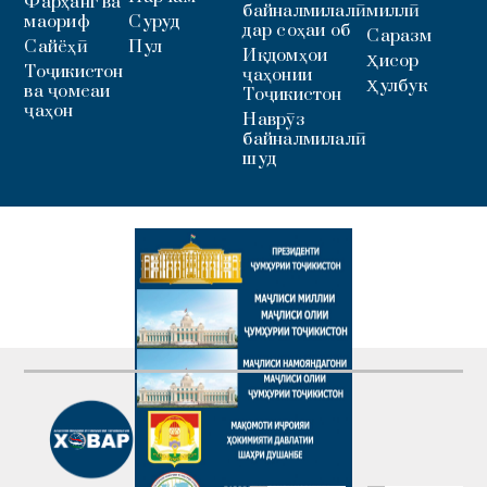
Фарҳанг ва
байналмилалӣ
миллӣ
маориф
Суруд
дар соҳаи об
Саразм
Сайёҳӣ
Пул
Иқдомҳои
Ҳисор
Тоҷикистон
ҷаҳонии
Ҳулбук
ва ҷомеаи
Тоҷикистон
ҷаҳон
Наврӯз
байналмилалӣ
шуд