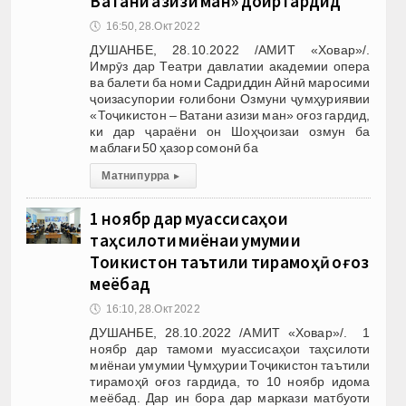
Ватани азизи ман» доир гардид
🕔
16:50, 28.Окт 2022
ДУШАНБЕ, 28.10.2022 /АМИТ «Ховар»/.
Имрӯз дар Театри давлатии академии опера
ва балети ба номи Садриддин Айнӣ маросими
ҷоизасупории ғолибони Озмуни ҷумҳуриявии
«Тоҷикистон – Ватани азизи ман» оғоз гардид,
ки дар ҷараёни он Шоҳҷоизаи озмун ба
маблағи 50 ҳазор сомонӣ ба
Матни пурра
▸
1 ноябр дар муассисаҳои
таҳсилоти миёнаи умумии
Тоҷикистон таътили тирамоҳӣ оғоз
меёбад
🕔
16:10, 28.Окт 2022
ДУШАНБЕ, 28.10.2022 /АМИТ «Ховар»/. 1
ноябр дар тамоми муассисаҳои таҳсилоти
миёнаи умумии Ҷумҳурии Тоҷикистон таътили
тирамоҳӣ оғоз гардида, то 10 ноябр идома
меёбад. Дар ин бора дар маркази матбуоти