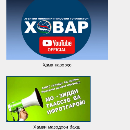
Ҳама наворҳо
Ҳамаи маводҳои бахш