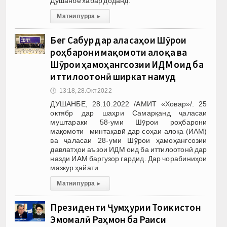
Душанбе хабар доданд.
Матни пурра
▸
Бег Сабур дар ҷаласаҳои Шӯрои
роҳбарони мақомоти алоқа ва
Шӯрои ҳамоҳангсозии ИДМ оид ба
иттилоотонӣ ширкат намуд
🕔
13:18, 28.Окт 2022
ДУШАНБЕ, 28.10.2022 /АМИТ «Ховар»/. 25
октябр дар шаҳри Самарқанд ҷаласаи
муштараки 58-уми Шӯрои роҳбарони
мақомоти минтақавӣ дар соҳаи алоқа (ИАМ)
ва ҷаласаи 28-уми Шӯрои ҳамоҳангсозии
давлатҳои аъзои ИДМ оид ба иттилоотонӣ дар
назди ИАМ баргузор гардид. Дар чорабиниҳои
мазкур ҳайати
Матни пурра
▸
Президенти Ҷумҳурии Тоҷикистон
Эмомалӣ Раҳмон ба Раиси