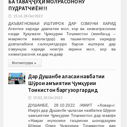
БА ТАВАҶҶУҲИ МОЛРАСОНОНУ
ПУДРАТЧИЁН!!!
🕔
15:14, 28.Окт 2022
ДАЪВАТНОМАИ ИШТИРОК ДАР ОЗМУНИ ХАРИД
Агентии хариди давлатии мол, кор ва хизматрасонии
назди Ҳукумати Ҷумҳурии Тоҷикистон (минбаъд –
мақомоти ваколатдор) ва ташкилотҳои харидор
довталабони салоҳиятдорро барои иштирок дар
озмунҳои хариди номгӯи зерини мол, кор ва
хизматрасонӣ, ки дар як давр
Матни пурра
▸
Дар Душанбе ҷаласаи навбатии
Шӯрои ҷамъиятии Ҷумҳурии
Тоҷикистон баргузор гардид
🕔
15:03, 28.Окт 2022
ДУШАНБЕ, 28.10.2022 /АМИТ «Ховар»/.
Имрӯз дар Душанбе ҷаласаи навбатии Шӯрои
ҷамъиятии Ҷумҳурии Тоҷикистон дар мавзӯи
«Нақши иҷлосияи таърихии шонздаҳуми
Шӯрои Олии Ҷумҳурии Тоҷикистон дар