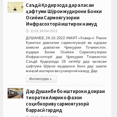
Саъдӣ Қодирзода дар ҷаласаи
ҳафтуми Шӯрои мудирони Бонки
Осиёии Сармоягузории
Инфрасохторӣ иштирок намуд
🕔
11:03, 28.Окт 2022
ДУШАНБЕ, 28.10.2022 /АМИТ «Ховар»/. Раиси
Кумитаи давлатии сармоягузорӣ ва идораи
амволи давлатии Ҷумҳурии Тоҷикистон,
мудири Бонки Осиёии Сармоягузории
Инфрасохторӣ дар Ҷумҳурии Тоҷикистон
Саъдӣ Қодирзода 26 октябр дар ҷаласаи
ҳафтуми Шӯрои мудирони бонк дар шакли
маҷозӣ иштирок ва суханронӣ намуд. Дар
Матни пурра
▸
Дар Душанбе бо иштироки доираи
тиҷоратии Амрико фазои
соҳибкориву сармоягузорӣ
баррасӣ гардид