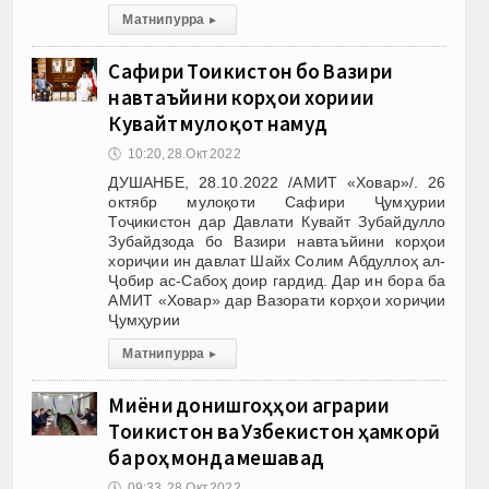
Матни пурра
▸
Сафири Тоҷикистон бо Вазири
навтаъйини корҳои хориҷии
Кувайт мулоқот намуд
🕔
10:20, 28.Окт 2022
ДУШАНБЕ, 28.10.2022 /АМИТ «Ховар»/. 26
октябр мулоқоти Сафири Ҷумҳурии
Тоҷикистон дар Давлати Кувайт Зубайдулло
Зубайдзода бо Вазири навтаъйини корҳои
хориҷии ин давлат Шайх Солим Абдуллоҳ ал-
Ҷобир ас-Сабоҳ доир гардид. Дар ин бора ба
АМИТ «Ховар» дар Вазорати корҳои хориҷии
Ҷумҳурии
Матни пурра
▸
Миёни донишгоҳҳои аграрии
Тоҷикистон ва Узбекистон ҳамкорӣ
ба роҳ монда мешавад
🕔
09:33, 28.Окт 2022