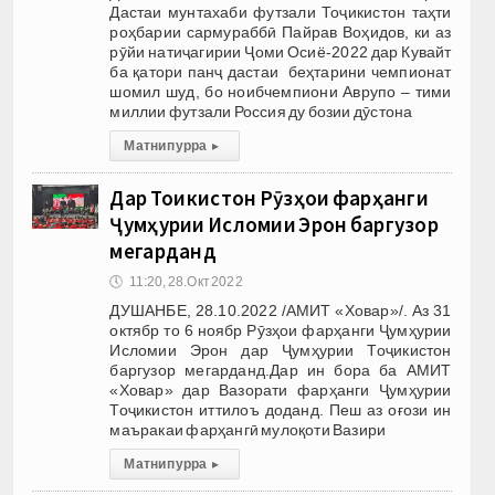
Дастаи мунтахаби футзали Тоҷикистон таҳти
роҳбарии сармураббӣ Пайрав Воҳидов, ки аз
рӯйи натиҷагирии Ҷоми Осиё-2022 дар Кувайт
ба қатори панҷ дастаи беҳтарини чемпионат
шомил шуд, бо ноибчемпиони Аврупо – тими
миллии футзали Россия ду бозии дӯстона
Матни пурра
▸
Дар Тоҷикистон Рӯзҳои фарҳанги
Ҷумҳурии Исломии Эрон баргузор
мегарданд
🕔
11:20, 28.Окт 2022
ДУШАНБЕ, 28.10.2022 /АМИТ «Ховар»/. Аз 31
октябр то 6 ноябр Рӯзҳои фарҳанги Ҷумҳурии
Исломии Эрон дар Ҷумҳурии Тоҷикистон
баргузор мегарданд.Дар ин бора ба АМИТ
«Ховар» дар Вазорати фарҳанги Ҷумҳурии
Тоҷикистон иттилоъ доданд. Пеш аз оғози ин
маъракаи фарҳангӣ мулоқоти Вазири
Матни пурра
▸