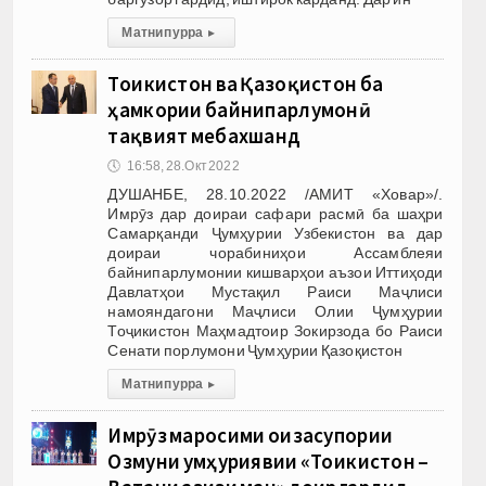
Матни пурра
▸
Тоҷикистон ва Қазоқистон ба
ҳамкории байнипарлумонӣ
тақвият мебахшанд
🕔
16:58, 28.Окт 2022
ДУШАНБЕ, 28.10.2022 /АМИТ «Ховар»/.
Имрӯз дар доираи сафари расмӣ ба шаҳри
Самарқанди Ҷумҳурии Узбекистон ва дар
доираи чорабиниҳои Ассамблеяи
байнипарлумонии кишварҳои аъзои Иттиҳоди
Давлатҳои Мустақил Раиси Маҷлиси
намояндагони Маҷлиси Олии Ҷумҳурии
Тоҷикистон Маҳмадтоир Зокирзода бо Раиси
Сенати порлумони Ҷумҳурии Қазоқистон
Матни пурра
▸
Имрӯз маросими ҷоизасупории
Озмуни ҷумҳуриявии «Тоҷикистон –