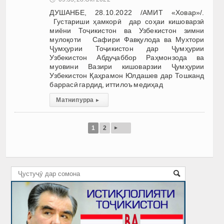
ДУШАНБЕ, 28.10.2022 /АМИТ «Ховар»/.
Густариши ҳамкорӣ дар соҳаи кишоварзӣ
миёни Тоҷикистон ва Узбекистон зимни
мулоқоти Сафири Фавқулода ва Мухтори
Ҷумҳурии Тоҷикистон дар Ҷумҳурии
Узбекистон Абдуҷаббор Раҳмонзода ва
муовини Вазири кишоварзии Ҷумҳурии
Узбекистон Қаҳрамон Юлдашев дар Тошканд
баррасӣ гардид, иттилоъ медиҳад
Матни пурра
▸
▸
1
2