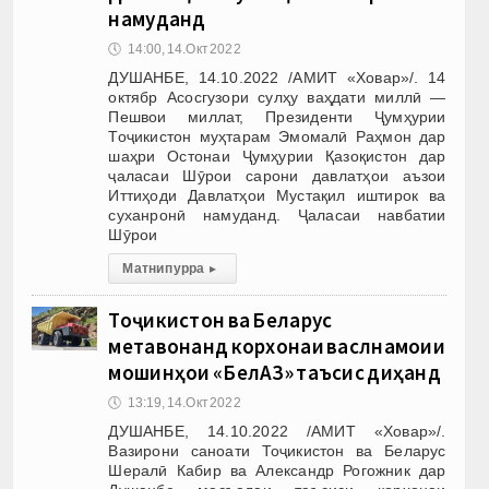
намуданд
🕔
14:00, 14.Окт 2022
ДУШАНБЕ, 14.10.2022 /АМИТ «Ховар»/. 14
октябр Асосгузори сулҳу ваҳдати миллӣ —
Пешвои миллат, Президенти Ҷумҳурии
Тоҷикистон муҳтарам Эмомалӣ Раҳмон дар
шаҳри Остонаи Ҷумҳурии Қазоқистон дар
ҷаласаи Шӯрои сарони давлатҳои аъзои
Иттиҳоди Давлатҳои Мустақил иштирок ва
суханронӣ намуданд. Ҷаласаи навбатии
Шӯрои
Матни пурра
▸
Тоҷикистон ва Беларус
метавонанд корхонаи васлнамоии
мошинҳои «БелАЗ» таъсис диҳанд
🕔
13:19, 14.Окт 2022
ДУШАНБЕ, 14.10.2022 /АМИТ «Ховар»/.
Вазирони саноати Тоҷикистон ва Беларус
Шералӣ Кабир ва Александр Рогожник дар