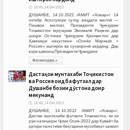
🕔
16:45, 14.Окт 2022
ДУШАНБЕ, 14.10.2022 /АМИТ «Ховар»/. 14
октябр Асосгузори сулҳу ваҳдати миллӣ —
Пешвои миллат, Президенти Ҷумҳурии
Тоҷикистон муҳтарам Эмомалӣ Раҳмон дар
шаҳри Остонаи Ҷумҳурии Қазоқистон дар
Ҳамоиши нахустини «Осиёи Марказӣ +
Россия» иштирок ва суханронӣ карданд. Дар
кори ҳамоиш Президенти Ҷумҳурии
Матни пурра
▸
Дастаҳои мунтахаби Тоҷикистон
ва Россия оид ба футзал дар
Душанбе бозии дӯстона доир
мекунанд
🕔
16:40, 14.Окт 2022
ДУШАНБЕ, 14.10.2022 /АМИТ «Ховар»/.
Дастаи мунтахаби футзали Тоҷикистон, ки аз
рӯи натиҷаҳои Ҷоми Осиё-2022 дар Кувайт ба
қатори панҷ тими беҳтарини мусобиқот шомил