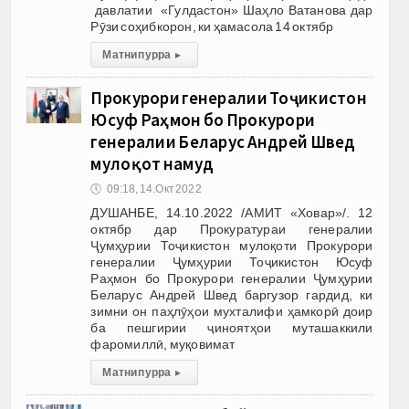
давлатии «Гулдастон» Шаҳло Ватанова дар
Рӯзи соҳибкорон, ки ҳамасола 14 октябр
Матни пурра
▸
Прокурори генералии Тоҷикистон
Юсуф Раҳмон бо Прокурори
генералии Беларус Андрей Швед
мулоқот намуд
🕔
09:18, 14.Окт 2022
ДУШАНБЕ, 14.10.2022 /АМИТ «Ховар»/. 12
октябр дар Прокуратураи генералии
Ҷумҳурии Тоҷикистон мулоқоти Прокурори
генералии Ҷумҳурии Тоҷикистон Юсуф
Раҳмон бо Прокурори генералии Ҷумҳурии
Беларус Андрей Швед баргузор гардид, ки
зимни он паҳлӯҳои мухталифи ҳамкорӣ доир
ба пешгирии ҷиноятҳои муташаккили
фаромиллӣ, муқовимат
Матни пурра
▸