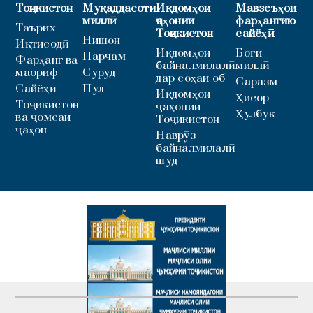
Тоҷикистон
Муқаддасоти
Иқдомҳои
Мавзеъҳои
миллӣ
ҷаҳонии
фарҳангию
Таърих
Тоҷикистон
сайёҳӣ
Нишон
Иқтисодӣ
Иқдомҳои
Боғи
Парчам
Фарҳанг ва
байналмилалӣ
миллӣ
маориф
Суруд
дар соҳаи об
Саразм
Сайёҳӣ
Пул
Иқдомҳои
Ҳисор
Тоҷикистон
ҷаҳонии
Ҳулбук
ва ҷомеаи
Тоҷикистон
ҷаҳон
Наврӯз
байналмилалӣ
шуд