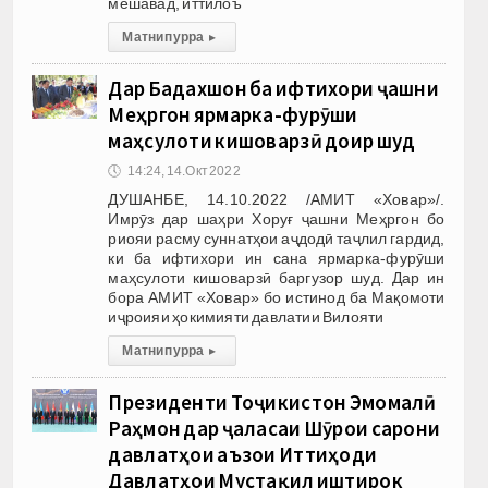
мешавад, иттилоъ
Матни пурра
▸
Дар Бадахшон ба ифтихори ҷашни
Меҳргон ярмарка-фурӯши
маҳсулоти кишоварзӣ доир шуд
🕔
14:24, 14.Окт 2022
ДУШАНБЕ, 14.10.2022 /АМИТ «Ховар»/.
Имрӯз дар шаҳри Хоруғ ҷашни Меҳргон бо
риояи расму суннатҳои аҷдодӣ таҷлил гардид,
ки ба ифтихори ин сана ярмарка-фурӯши
маҳсулоти кишоварзӣ баргузор шуд. Дар ин
бора АМИТ «Ховар» бо истинод ба Мақомоти
иҷроияи ҳокимияти давлатии Вилояти
Матни пурра
▸
Президенти Тоҷикистон Эмомалӣ
Раҳмон дар ҷаласаи Шӯрои сарони
давлатҳои аъзои Иттиҳоди
Давлатҳои Мустақил иштирок