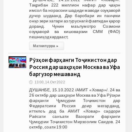
Тақрибан 222 миллион нафар дар ҷаҳон
имсол ба норасоии шадиди маводи озуқаворӣ
дучор шудаанд. Дар баробари ин панҷяки
онҳо зери хатари аз гуруснагӣ фавтидан қарор
доранд. Чунин маълумотро Созмони
озуқаворӣ ва кишоварзии СММ (ФАО)
пешниҳод кардааст,
Матни пурра
▸
Рӯзҳои фарҳанги Тоҷикистон дар
Россия дар шаҳрҳои Москва ва Уфа
баргузор мешаванд
🕔
13:00, 14.Окт 2022
ДУШАНБЕ, 15.10.2022 /АМИТ «Ховар»/. 24 ва
26 октябр дар шаҳрҳои Москва ва Уфа Рӯзҳои
фарҳанги Ҷумҳурии Тоҷикистон дар
Федератсияи Россия доир мегарданд,
иттилоъ дод ба АМИТ «Ховар» сардори
Раёсати санъати Вазорати фарҳанги
Ҷумҳурии Тоҷикистон Мирзоолим Саидов. 24
октябр, соати 19:00