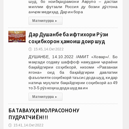
шуд, бо ноибқаҳрамони Аврупо – дастаи
миллии футзали Россия ду бозии дӯстона
анҷом медиҳад. Дар ин бора
Матни пурра
▸
Дар Душанбе ба ифтихори Рӯзи
соҳибкорон ҳамоиш доир шуд
🕔
15:45, 14.Окт 2022
ДУШАНБЕ, 14.10.2022 /АМИТ «Ховар»/. Бо
мақсади содаву шаффоф намудани ҷараёни
бақайдгирии соҳибкорӣ, низоми «Равзанаи
ягона» оид ба бақайдгирии давлатии
фаъолияти соҳибкорӣ таъсис дода шуд, ки дар
натиҷа муҳлати бақайдгирии соҳибкорӣ аз 49
то 3-5 рӯз коҳиш дода шуд ва ин
Матни пурра
▸
БА ТАВАҶҶУҲИ МОЛРАСОНОНУ
ПУДРАТЧИЁН!!!
🕔
15:41, 14.Окт 2022