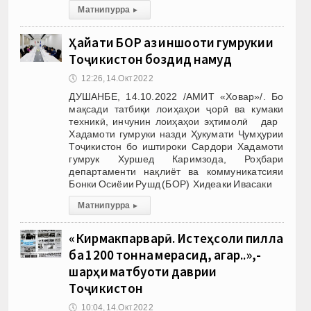
Матни пурра
▸
Ҳайати БОР аз иншооти гумрукии
Тоҷикистон боздид намуд
🕔
12:26, 14.Окт 2022
ДУШАНБЕ, 14.10.2022 /АМИТ «Ховар»/. Бо
мақсади татбиқи лоиҳаҳои ҷорӣ ва кумаки
техникӣ, инчунин лоиҳаҳои эҳтимолӣ дар
Хадамоти гумруки назди Ҳукумати Ҷумҳурии
Тоҷикистон бо иштироки Сардори Хадамоти
гумрук Хуршед Каримзода, Роҳбари
департаменти нақлиёт ва коммуникатсияи
Бонки Осиёии Рушд (БОР) Хидеаки Ивасаки
Матни пурра
▸
«Кирмакпарварӣ. Истеҳсоли пилла
ба 1200 тонна мерасид, агар..»,-
шарҳи матбуоти даврии
Тоҷикистон
🕔
10:04, 14.Окт 2022