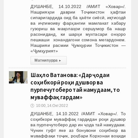
ДУШАНБЕ, 14.10.2022 /АМИТ «Ховар»/.
Нашрияҳои даврии Тоҷикистон ҳафтаи
сипаригардида оид ба ҳаёти сиёсӣ, иқтисодӣ
ва иҷтимоиву фарҳангии мамлакат хабару
гузориш ва мақолаҳои сершумор ба нашр
расониданд, ки шарҳи мухтасари онҳоро
пешкаши хонандагони сомона мегардонем.
Нашрияи расмии Ҷумҳурии Тоҷикистон —
«Ҷумҳурият»
Матни пурра
▸
Шаҳло Ватанова: «Дар ҷодаи
соҳибкорӣ роҳи душвор ва
пурпечутоберо тай намудаам, то
муваффақ гардам»
🕔
10:00, 14.Окт 2022
ДУШАНБЕ, 14.10.2022 /АМИТ «Ховар»/. То
соҳибкори муваффақ гардидан роҳи душвор
ва пурпечутоберо дар ин ҷода тай намудаам.
Чунин гуфт яке аз бонувони соҳибкор ва
муваффақи тоҷик, роҳбари Корхонаи воҳиди