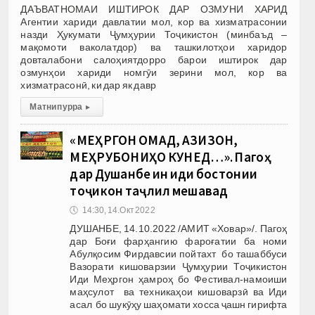
ДАЪВАТНОМАИ ИШТИРОК ДАР ОЗМУНИ ХАРИД
Агентии хариди давлатии мол, кор ва хизматрасонии
назди Ҳукумати Ҷумҳурии Тоҷикистон (минбаъд –
мақомоти ваколатдор) ва ташкилотҳои харидор
довталабони салоҳиятдорро барои иштирок дар
озмунҳои хариди номгӯи зерини мол, кор ва
хизматрасонӣ, ки дар як давр
Матни пурра
▸
«МЕҲРГОН ОМАД, АЗИЗОН,
МЕҲРУБОНИҲО КУНЕД…». Пагоҳ
дар Душанбе ин иди бостонии
тоҷикон таҷлил мешавад
🕔
14:30, 14.Окт 2022
ДУШАНБЕ, 14.10.2022 /АМИТ «Ховар»/. Пагоҳ
дар Боғи фарҳангию фароғатии ба номи
Абулқосим Фирдавсии пойтахт бо ташаббуси
Вазорати кишоварзии Ҷумҳурии Тоҷикистон
Иди Меҳргон ҳамроҳ бо Фестивал-намоиши
маҳсулот ва техникаҳои кишоварзӣ ва Иди
асал бо шукӯҳу шаҳомати хосса ҷашн гирифта