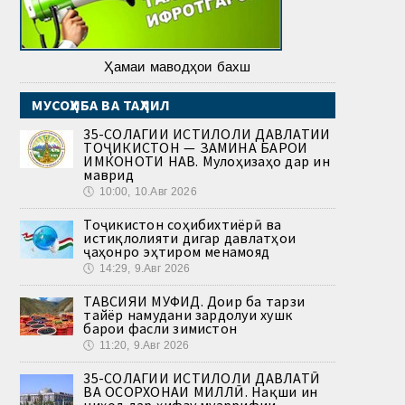
Ҳамаи маводҳои бахш
МУСОҲИБА ВА ТАҲЛИЛ
35-СОЛАГИИ ИСТИҚЛОЛИ ДАВЛАТИИ
ТОҶИКИСТОН — ЗАМИНА БАРОИ
ИМКОНОТИ НАВ. Мулоҳизаҳо дар ин
маврид
🕔
10:00, 10.Авг 2026
Тоҷикистон соҳибихтиёрӣ ва
истиқлолияти дигар давлатҳои
ҷаҳонро эҳтиром менамояд
🕔
14:29, 9.Авг 2026
ТАВСИЯИ МУФИД. Доир ба тарзи
тайёр намудани зардолуи хушк
барои фасли зимистон
🕔
11:20, 9.Авг 2026
35-СОЛАГИИ ИСТИҚЛОЛИ ДАВЛАТӢ
ВА ОСОРХОНАИ МИЛЛӢ. Нақши ин
ниҳод дар ҳифзу муаррифии