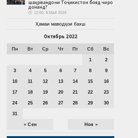
шаҳрвандони Тоҷикистон бояд чиро
донанд?
🕔
12:00, 6.Май 2026
Ҳамаи маводҳои бахш
Октябрь 2022
Пн
Вт
Ср
Чт
Пт
Сб
Вс
1
2
3
4
5
6
7
8
9
10
11
12
13
14
15
16
17
18
19
20
21
22
23
24
25
26
27
28
29
30
31
« Сен
Ноя »