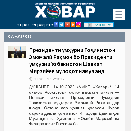
☰
|
|
|
|
"Ховар FM"
TJ
RU
EN
AR
FAR
ХАБАРҲО
Президенти Ҷумҳурии Тоҷикистон
Эмомалӣ Раҳмон бо Президенти
Ҷумҳурии Узбекистон Шавкат
Мирзиёев мулоқот намуданд
🕔
21:30, 14.Окт 2022
ДУШАНБЕ, 14.10.2022 /АМИТ «Ховар»/. 14
октябр Асосгузори сулҳу ваҳдати миллӣ —
Пешвои миллат, Президенти Ҷумҳурии
Тоҷикистон муҳтарам Эмомалӣ Раҳмон дар
шаҳри Остона дар ҳошияи ҷаласаи Шӯрои
сарони давлатҳои аъзои Иттиҳоди Давлатҳои
Мустақил ва Ҳамоиши «Осиёи Марказӣ ва
Федератсияи Россия» бо