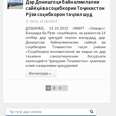
Дар Донишгоҳи байналмилалии
сайёҳӣ ва соҳибкории Тоҷикистон
Рӯзи соҳибкорон таҷлил шуд
🕔
09:01, 14.Окт 2022
ДУШАНБЕ, 14.10.2022 /АМИТ «Ховар»/.
Бахшида ба Рӯзи соҳибкорон, ки ҳамасола 14
октбяр дар ҷумҳурӣ таҷлил мегардад, дар
Донишгоҳи байналмилалии сайёҳӣ ва
соҳибкории Тоҷикистон таҳти унвони
«Соҳибкории инноватсионӣ ва нақши он дар
таъмини саноатикунонии босуръати
иқтисодиёти Ҷумҳурии Тоҷикистон» ҳамоиши
илмӣ-назариявии ҷумҳуриявӣ
Матни пурра
▸
▸
1
2