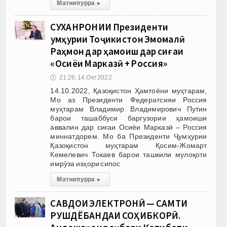
Матни пурра
▸
СУХАНРОНИИ Президенти
Ҷумҳурии Тоҷикистон Эмомалӣ
Раҳмон дар ҳамоиш дар сиғаи
«Осиёи Марказӣ + Россия»
🕔
21:26, 14.Окт 2022
14.10.2022, Қазоқистон Ҳамтоёни муҳтарам,
Мо аз Президенти Федератсияи Россия
муҳтарам Владимир Владимирович Путин
барои ташаббуси баргузории ҳамоиши
аввалин дар сиғаи Осиёи Марказӣ – Россия
миннатдорем. Мо ба Президенти Ҷумҳурии
Қазоқистон муҳтарам Қосим-Жомарт
Кемелевич Токаев барои ташкили мулоқоти
имрӯза изҳори сипос
Матни пурра
▸
САВДОИ ЭЛЕКТРОНӢ — САМТИ
РУШДЁБАНДАИ СОҲИБКОРӢ.