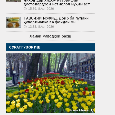
дастовардҳои истиқлол муҳим аст
🕔
15:39, 8.Авг 2026
ТАВСИЯИ МУФИД. Доир ба пӯпаки
ҷуворимакка ва фоидаи он
🕔
13:33, 8.Авг 2026
Ҳамаи маводҳои бахш
СУРАТГУЗОРИШ