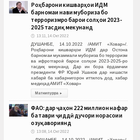
Роҳбарони кишварҳои ИДМ
барномаи нави мубориза бо
терроризмро барои солҳои 2023-
2025 тасдиқ мекунанд
🕔
13:11, 14.Окт 2022
ДУШАНБЕ, 14.10.2022 /АМИТ «Ховар»/.
Роҳбарони кишварҳои ИДМ дар Остона
барномаи мукаммали мубориза бо терроризм
ва ифротгароӣ барои солҳои 2023-2025-ро
тасдиқ мекунанд. Дар ин бора ёрдамчии
президенти ФР Юрий Ушаков дар нишасти
хабарӣ ба хабарнигорон иттилоъ дод, хабар
медиҳад АМИТ «Ховар»
Матни пурра
▸
ФАО: дар ҷаҳон 222 миллион нафар
ба таври ҷиддӣ дучори норасоии
озуқавориянд
🕔
13:08, 14.Окт 2022
ДУШАНБЕ, 14.10.2022 /АМИТ «Ховар»/.