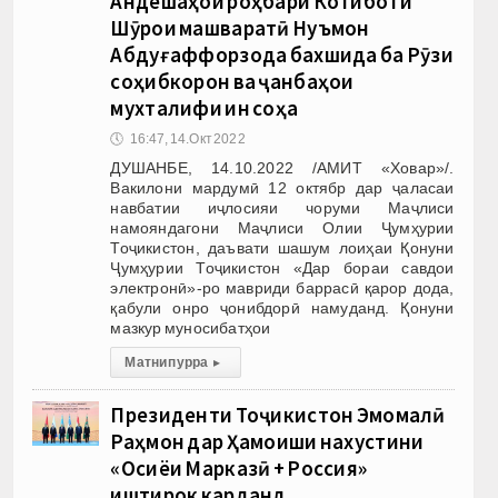
Андешаҳои роҳбари Котиботи
Шӯрои машваратӣ Нуъмон
Абдуғаффорзода бахшида ба Рӯзи
соҳибкорон ва ҷанбаҳои
мухталифи ин соҳа
🕔
16:47, 14.Окт 2022
ДУШАНБЕ, 14.10.2022 /АМИТ «Ховар»/.
Вакилони мардумӣ 12 октябр дар ҷаласаи
навбатии иҷлосияи чоруми Маҷлиси
намояндагони Маҷлиси Олии Ҷумҳурии
Тоҷикистон, даъвати шашум лоиҳаи Қонуни
Ҷумҳурии Тоҷикистон «Дар бораи савдои
электронӣ»-ро мавриди баррасӣ қарор дода,
қабули онро ҷонибдорӣ намуданд. Қонуни
мазкур муносибатҳои
Матни пурра
▸
Президенти Тоҷикистон Эмомалӣ
Раҳмон дар Ҳамоиши нахустини
«Осиёи Марказӣ + Россия»
иштирок карданд