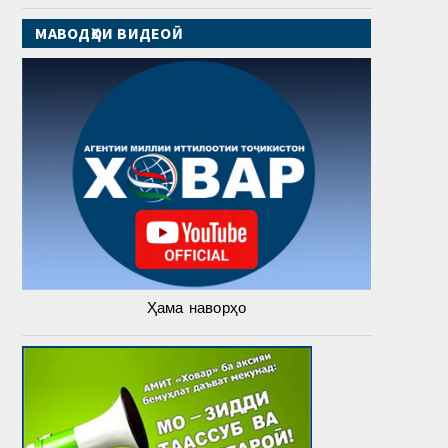
МАВОДҲОИ ВИДЕОӢ
Ҳама наворҳо