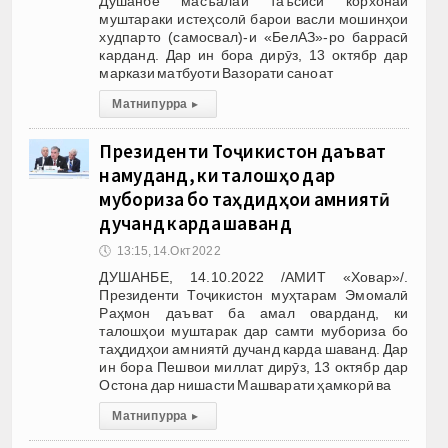
Душанбе масъалаи таъсиси корхонаи
муштараки истеҳсолӣ барои васли мошинҳои
худпарто (самосвал)-и «БелАЗ»-ро баррасӣ
карданд. Дар ин бора дирӯз, 13 октябр дар
маркази матбуоти Вазорати саноат
Матни пурра
▸
Президенти Тоҷикистон даъват
намуданд, ки талошҳо дар
мубориза бо таҳдидҳои амниятӣ
дучанд карда шаванд
🕔
13:15, 14.Окт 2022
ДУШАНБЕ, 14.10.2022 /АМИТ «Ховар»/.
Президенти Тоҷикистон муҳтарам Эмомалӣ
Раҳмон даъват ба амал оварданд, ки
талошҳои муштарак дар самти мубориза бо
таҳдидҳои амниятӣ дучанд карда шаванд. Дар
ин бора Пешвои миллат дирӯз, 13 октябр дар
Остона дар нишасти Машварати ҳамкорӣ ва
Матни пурра
▸