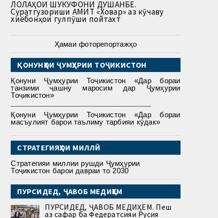
ЛОЛАҲОИ ШУКУФОНИ ДУШАНБЕ.
Суратгузориши АМИТ «Ховар» аз кӯчаву
хиёбонҳои гулпӯши пойтахт
Ҳамаи фоторепортажҳо
ҚОНУНҲОИ ҶУМҲУРИИ ТОҶИКИСТОН
Қонуни Ҷумҳурии Тоҷикистон «Дар бораи
танзими ҷашну маросим дар Ҷумҳурии
Тоҷикистон»
___________________________________
Қонуни Ҷумҳурии Тоҷикистон «Дар бораи
масъулият барои таълиму тарбияи кӯдак»
СТРАТЕГИЯҲОИ МИЛЛӢ
Стратегияи миллии рушди Ҷумҳурии
Тоҷикистон барои давраи то 2030
ПУРСИДЕД, ҶАВОБ МЕДИҲЕМ
ПУРСИДЕД, ҶАВОБ МЕДИҲЕМ. Пеш
аз сафар ба Федератсияи Русия