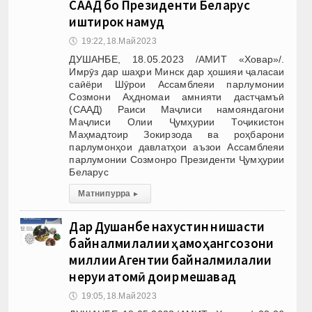
СААД бо Президенти Беларус
иштирок намуд
🕔
19:22, 18.Май 2023
ДУШАНБЕ, 18.05.2023 /АМИТ «Ховар»/.
Имрӯз дар шаҳри Минск дар ҳошияи ҷаласаи
саӣёри Шӯрои Ассамблеяи парлумонии
Созмони Аҳдномаи амнияти дастҷамъӣ
(СААД) Раиси Маҷлиси намояндагони
Маҷлиси Олии Ҷумҳурии Тоҷикистон
Маҳмадтоир Зокирзода ва роҳбарони
парлумонҳои давлатҳои аъзои Ассамблеяи
парлумонии Созмонро Президенти Ҷумҳурии
Беларус
Матни пурра
▸
Дар Душанбе нахустин нишасти
байналмилалии ҳамоҳангсозони
миллии Агентии байналмилалии
неруи атомӣ доир мешавад
🕔
19:05, 18.Май 2023