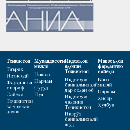
———————————————————-
Тоҷикистон
Муқаддасоти
Иқдомҳои
Мавзеъҳои
миллӣ
ҷаҳонии
фарҳангию
Таърих
Тоҷикистон
сайёҳӣ
Нишон
Иқтисодӣ
Иқдомҳои
Боғи
Парчам
Фарҳанг ва
байналмилалӣ
миллӣ
маориф
Суруд
дар соҳаи об
Саразм
Сайёҳӣ
Пул
Иқдомҳои
Ҳисор
Тоҷикистон
ҷаҳонии
Ҳулбук
ва ҷомеаи
Тоҷикистон
ҷаҳон
Наврӯз
байналмилалӣ
шуд