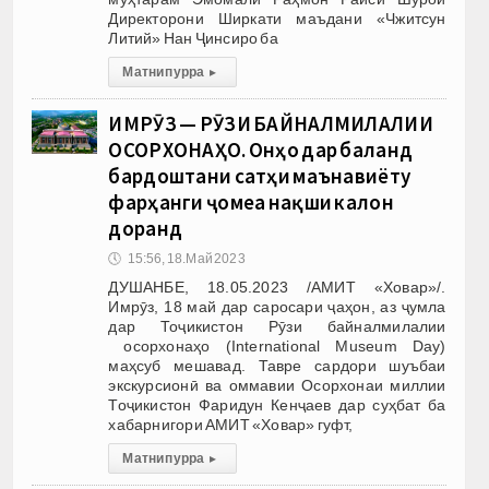
Директорони Ширкати маъдани «Чжитсун
Литий» Нан Ҷинсиро ба
Матни пурра
▸
ИМРӮЗ — РӮЗИ БАЙНАЛМИЛАЛИИ
ОСОРХОНАҲО. Онҳо дар баланд
бардоштани сатҳи маънавиёту
фарҳанги ҷомеа нақши калон
доранд
🕔
15:56, 18.Май 2023
ДУШАНБЕ, 18.05.2023 /АМИТ «Ховар»/.
Имрӯз, 18 май дар саросари ҷаҳон, аз ҷумла
дар Тоҷикистон Рӯзи байналмилалии
осорхонаҳо (International Museum Day)
маҳсуб мешавад. Тавре сардори шуъбаи
экскурсионӣ ва оммавии Осорхонаи миллии
Тоҷикистон Фаридун Кенҷаев дар суҳбат ба
хабарнигори АМИТ «Ховар» гуфт,
Матни пурра
▸