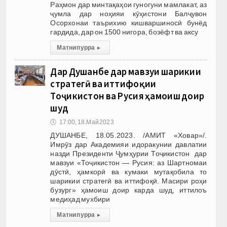
Раҳмон дар минтақаҳои гуногуни мамлакат, аз
ҷумла дар ноҳияи кӯҳистони Балҷувон
Осорхонаи таърихию кишваршиносӣ бунёд
гардида, дар он 1500 нигора, бозёфт ва аксу
Матни пурра
▸
Дар Душанбе дар мавзуи шарикии
стратегӣ ва иттифоқии
Тоҷикистон ва Русия ҳамоиш доир
шуд
🕔
17:00, 18.Май 2023
ДУШАНБЕ, 18.05.2023. /АМИТ «Ховар»/.
Имрӯз дар Академияи идоракунии давлатии
назди Президенти Ҷумҳурии Тоҷикистон дар
мавзуи «Тоҷикистон — Русия: аз Шартномаи
дӯстӣ, ҳамкорӣ ва кумаки мутақобила то
шарикии стратегӣ ва иттифоқӣ. Масири роҳи
бузург» ҳамоиш доир карда шуд, иттилоъ
медиҳад мухбири
Матни пурра
▸