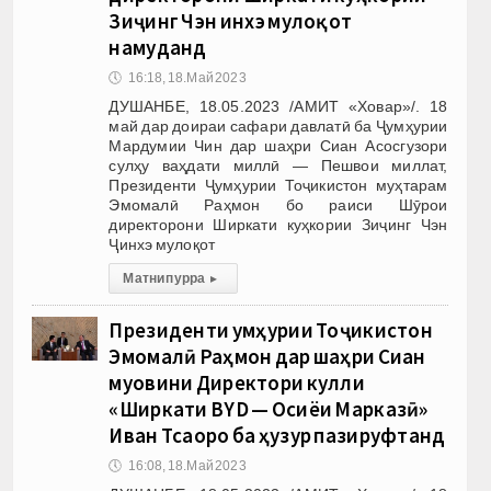
Зиҷинг Чэн Ҷинхэ мулоқот
намуданд
🕔
16:18, 18.Май 2023
ДУШАНБЕ, 18.05.2023 /АМИТ «Ховар»/. 18
май дар доираи сафари давлатӣ ба Ҷумҳурии
Мардумии Чин дар шаҳри Сиан Асосгузори
сулҳу ваҳдати миллӣ — Пешвои миллат,
Президенти Ҷумҳурии Тоҷикистон муҳтарам
Эмомалӣ Раҳмон бо раиси Шӯрои
директорони Ширкати куҳкории Зиҷинг Чэн
Ҷинхэ мулоқот
Матни пурра
▸
Президенти Ҷумҳурии Тоҷикистон
Эмомалӣ Раҳмон дар шаҳри Сиан
муовини Директори кулли
«Ширкати BYD — Осиёи Марказӣ»
Иван Тсаоро ба ҳузур пазируфтанд
🕔
16:08, 18.Май 2023