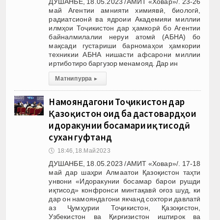
ДУШАНБЕ, 18.05.2023 /АМИТ «Ховар»/. 23-26
май Агентии амнияти химиявӣ, биологӣ,
радиатсионӣ ва ядроии Академияи миллии
илмҳои Тоҷикистон дар ҳамкорӣ бо Агентии
байналмилалии неруи атомӣ (АБНА) бо
мақсади густариши барномаҳои ҳамкории
техникии АБНА нишасти афсарони миллии
иртиботиро баргузор менамояд. Дар ин
Матни пурра
▸
Намояндагони Тоҷикистон дар
Қазоқистон оид ба дастовардҳои
идоракунии босамари иқтисодӣ
сухан гуфтанд
🕔
18:46, 18.Май 2023
ДУШАНБЕ, 18.05.2023 /АМИТ «Ховар»/. 17-18
май дар шаҳри Алмаатои Қазоқистон таҳти
унвони «Идоракунии босамар барои рушди
иқтисод» конфронси минтақавӣ оғоз шуд, ки
дар он намояндагони якчанд сохтори давлатӣ
аз Ҷумҳурии Тоҷикистон, Қазоқистон,
Узбекистон ва Қирғизистон иштирок ва