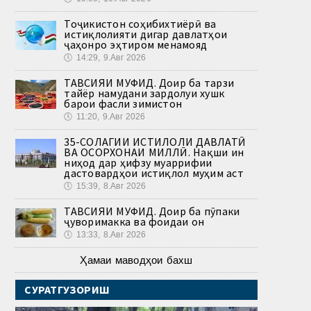
Тоҷикистон соҳибихтиёрӣ ва
истиқлолияти дигар давлатҳои
ҷаҳонро эҳтиром менамояд
🕔
14:29, 9.Авг 2026
ТАВСИЯИ МУФИД. Доир ба тарзи
тайёр намудани зардолуи хушк
барои фасли зимистон
🕔
11:20, 9.Авг 2026
35-СОЛАГИИ ИСТИҚЛОЛИ ДАВЛАТӢ
ВА ОСОРХОНАИ МИЛЛӢ. Нақши ин
ниҳод дар ҳифзу муаррифии
дастовардҳои истиқлол муҳим аст
🕔
15:39, 8.Авг 2026
ТАВСИЯИ МУФИД. Доир ба пӯпаки
ҷуворимакка ва фоидаи он
🕔
13:33, 8.Авг 2026
Ҳамаи маводҳои бахш
СУРАТГУЗОРИШ