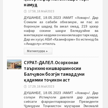
намуд
🕔
17:58, 18.Май 2023
ДУШАНБЕ, 18.05.2023 /АМИТ «Ховар»/. Дар
Сомали аз сабаби обхезиҳое, ки пас аз
боронҳои шадид ба амал омад, 219 ҳазор
нафар сокини шаҳри Беледуэйне ва
минтақаҳои наздики он манзилашро тарк кард.
Дар ин хусус АБИ «Казинформ» бо истинод ба
«Анадолу» иттилоъ
Матни пурра
▸
СУРАТ-ДАЛЕЛ. Осорхонаи
таърихию кишваршиносии
Балҷувон бозгӯи тамаддуни
қадимии тоҷикон аст
🕔
17:29, 18.Май 2023
ДУШАНБЕ, 18.05.2023 /АМИТ «Ховар»/. Дар
солҳои Истиқлоли давлатӣ дар доираи
сиёсати фарҳангпарваронаи Президенти
Ҷумҳурии Тоҷикистон муҳтарам Эмомалӣ