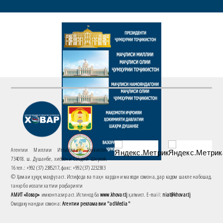
Агентии Миллии Иттилоотии Тоҷикистон
734018. ш. Душанбе, хиёбони Саъдии Шерозӣ,
16 тел.: +992 (37) 2385217, факс: +992 (37) 2232383
© Ҳамаи ҳуқуқ маҳфуз аст. Истифода ва паҳн кардани маводи сомона, дар кадом шакле набошад,
танҳо бо иҷозати хаттии роҳбарияти
АМИТ «Ховар»
имконпазир аст. Истинод ба
www.khovar.tj
ҳатмист. E-mail:
niat@khovar.tj
Омодакунандаи сомона:
Агентии рекламавии "adMedia"