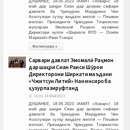
ДУШАНБЕ, 18.05.2023 /АМИТ «Ховар»/. 18
май дар шаҳри Сиан дар доираи сафари
давлатӣ ба Ҷумҳурии Мардумии Чин
Асосгузори сулҳу ваҳдати миллӣ — Пешвои
миллат, Президенти Ҷумҳурии Тоҷикистон
муҳтарам Эмомалӣ Раҳмон муовини
Директори кулли «Ширкати BYD — Осиёи
Марказӣ» Иван Тсаоро
Матни пурра
▸
Сарвари давлат Эмомалӣ Раҳмон
дар шаҳри Сиан Раиси Шӯрои
Директорони Ширкати маъдани
«Чжитсун Литий» Нан Ҷинсиро ба
ҳузур пазируфтанд
🕔
16:03, 18.Май 2023
ДУШАНБЕ, 18.05.2023 /АМИТ «Ховар»/. 18
май дар шаҳри Сиан дар доираи сафари
давлатӣ ба Ҷумҳурии Мардумии Чин
Асосгузори сулҳу ваҳдати миллӣ — Пешвои
миллат, Президенти Ҷумҳурии Тоҷикистон
муҳтарам Эмомалӣ Раҳмон Раиси Шӯрои