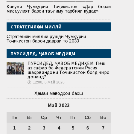
Қонуни Ҷумҳурии Тоҷикистон «Дар бораи
масъулият барои таълиму тарбияи кӯдак»
СТРАТЕГИЯҲОИ МИЛЛӢ
Стратегияи миллии рушди Ҷумҳурии
Тоҷикистон барои давраи то 2030
ПУРСИДЕД, ҶАВОБ МЕДИҲЕМ
ПУРСИДЕД, ҶАВОБ МЕДИҲЕМ. Пеш
аз сафар ба Федератсияи Русия
шаҳрвандони Тоҷикистон бояд чиро
донанд?
🕔
12:00, 6.Май 2026
Ҳамаи маводҳои бахш
Май 2023
Пн
Вт
Ср
Чт
Пт
Сб
Вс
1
2
3
4
5
6
7