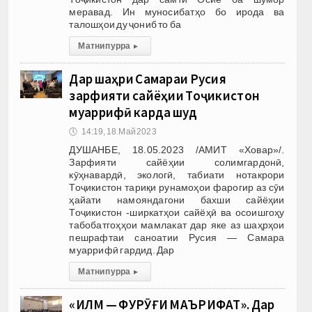
меравад. Ин муносибатҳо бо ирода ва
талошҳои ду ҷониб то ба
Матни пурра
▸
Дар шаҳри Самараи Русия
зарфияти сайёҳии Тоҷикистон
муаррифӣ карда шуд
🕔
14:19, 18.Май 2023
ДУШАНБЕ, 18.05.2023 /АМИТ «Ховар»/.
Зарфияти сайёҳии солимгардонӣ,
кӯҳнавардӣ, экологӣ, табиати нотакрори
Тоҷикистон тариқи рунамоҳои фарогир аз сӯи
ҳайати намояндагони бахши сайёҳии
Тоҷикистон -ширкатҳои сайёҳӣ ва осоишгоҳу
табобатгоҳҳои мамлакат дар яке аз шаҳрҳои
пешрафтаи саноатии Русия — Самара
муаррифӣ гардид. Дар
Матни пурра
▸
«ИЛМ — ФУРӮҒИ МАЪРИФАТ». Дар