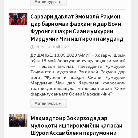
Матни пурра
▸
Сарвари давлат Эмомалӣ Раҳмон
дар барномаи фарҳангӣ дар Боғи
Фуронги шаҳри Сиани Ҷумҳурии
Мардумии Чин иштирок намуданд
🕔
20:50, 18.Май 2023
ДУШАНБЕ, 18.05.2023 /АМИТ «Ховар»/. Шоми
рӯзи 18 май Асосгузори сулҳу ваҳдати миллӣ
— Пешвои миллат, Президенти Ҷумҳурии
Тоҷикистон муҳтарам Эмомалӣ Раҳмон дар
Боғи “Фуронг”-и шаҳри Сиани Ҷумҳурии
Мардумии Чин дар барномаи фарҳангии
театрикунонидашуда, маросими оғози “Соли
фарҳангу санъати Осиёи Марказӣ-Чин”
Матни пурра
▸
Маҳмадтоир Зокирзода дар
мулоқоти иштирокчиёни ҷаласаи
Шӯрои Ассамблеяи парлумонии