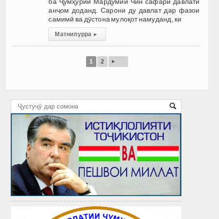
ба Ҷумҳурии Мардумии Чин сафари давлатӣ
анҷом доданд. Сарони ду давлат дар фазои
самимӣ ва дӯстона мулоқот намуданд, ки
Матни пурра
▸
▸
1
2