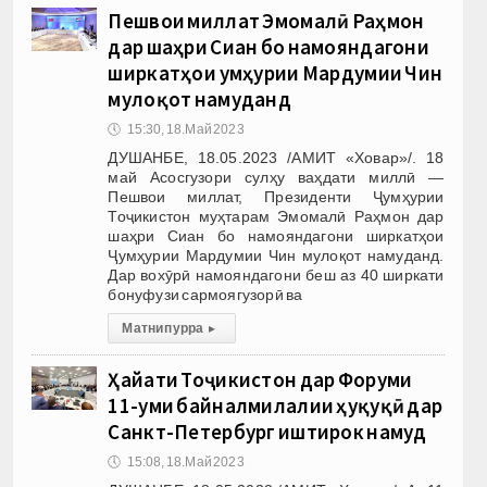
Пешвои миллат Эмомалӣ Раҳмон
дар шаҳри Сиан бо намояндагони
ширкатҳои Ҷумҳурии Мардумии Чин
мулоқот намуданд
🕔
15:30, 18.Май 2023
ДУШАНБЕ, 18.05.2023 /АМИТ «Ховар»/. 18
май Асосгузори сулҳу ваҳдати миллӣ —
Пешвои миллат, Президенти Ҷумҳурии
Тоҷикистон муҳтарам Эмомалӣ Раҳмон дар
шаҳри Сиан бо намояндагони ширкатҳои
Ҷумҳурии Мардумии Чин мулоқот намуданд.
Дар вохӯрӣ намояндагони беш аз 40 ширкати
бонуфузи сармоягузорӣ ва
Матни пурра
▸
Ҳайати Тоҷикистон дар Форуми
11-уми байналмилалии ҳуқуқӣ дар
Санкт-Петербург иштирок намуд
🕔
15:08, 18.Май 2023