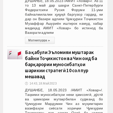
ДУШАНБЕ, 18.05.2023 /АМИТ «Ховар»/. Аз 11
то 13 май дар шаҳри Санкт-Петербурги
Федератсияи Русия Форуми 11-уми
байналмилалии ҳуқуқӣ баргузор гардид, ки
дар он Вазири адлияи Ҷумҳурии Тоҷикистон
Музаффар Ашуриён иштирок намуд, хабар
медиҳад АМИТ «Ховар» бо истинод ба
Вазорати адлияи
Матни пурра
▸
Ба қабули Эъломияи муштарак
байни Тоҷикистон ва Чин оид ба
барқарории муносибатҳои
шарикии стратегӣ 10 сол пур
мешавад
🕔
14:43, 18.Май 2023
ДУШАНБЕ, 18.05.2023 /АМИТ «Ховар»/.
Таҳкими муносибатҳои неки ҳамсоягӣ, дӯстӣ
ва ҳамкории мутақобилан судманд бо
Ҷумҳурии Мардумии Чин аз муҳимтарин
вазифаҳои сиёсати хориҷии Ҷумҳурии
Тоҷикистон дар самти Осиё ба шумор