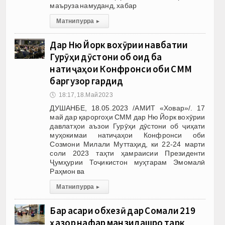
маъруза намуданд, хабар
Матни пурра
▸
Дар Ню Йорк вохӯрии навбатии
Гурӯҳи дӯстони об оид ба
натиҷаҳои Конфронси оби СММ
баргузор гардид
🕔
18:17, 18.Май 2023
ДУШАНБЕ, 18.05.2023 /АМИТ «Ховар»/. 17
май дар қароргоҳи СММ дар Ню Йорк вохӯрии
давлатҳои аъзои Гурӯҳи дӯстони об ҷиҳати
муҳокимаи натиҷаҳои Конфронси оби
Созмони Милали Муттаҳид, ки 22-24 марти
соли 2023 таҳти ҳамраисии Президенти
Ҷумҳурии Тоҷикистон муҳтарам Эмомалӣ
Раҳмон ва
Матни пурра
▸
Бар асари обхезӣ дар Сомали 219
ҳазор нафар манзилашро тарк