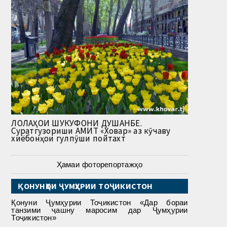
ЛОЛАҲОИ ШУКУФОНИ ДУШАНБЕ.
Суратгузориши АМИТ «Ховар» аз кӯчаву
хиёбонҳои гулпӯши пойтахт
Ҳамаи фоторепортажҳо
ҚОНУНҲОИ ҶУМҲУРИИ ТОҶИКИСТОН
Қонуни Ҷумҳурии Тоҷикистон «Дар бораи
танзими ҷашну маросим дар Ҷумҳурии
Тоҷикистон»
___________________________________