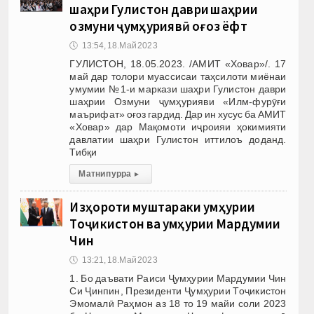
шаҳри Гулистон даври шаҳрии
озмуни ҷумҳуриявӣ оғоз ёфт
🕔
13:54, 18.Май 2023
ГУЛИСТОН, 18.05.2023. /АМИТ «Ховар»/. 17
май дар толори муассисаи таҳсилоти миёнаи
умумии №1-и маркази шаҳри Гулистон даври
шаҳрии Озмуни ҷумҳурияви «Илм-фурӯғи
маърифат» оғоз гардид. Дар ин хусус ба АМИТ
«Ховар» дар Мақомоти иҷроияи ҳокимияти
давлатии шаҳри Гулистон иттилоъ доданд.
Тибқи
Матни пурра
▸
Изҳороти муштараки Ҷумҳурии
Тоҷикистон ва Ҷумҳурии Мардумии
Чин
🕔
13:21, 18.Май 2023
1. Бо даъвати Раиси Ҷумҳурии Мардумии Чин
Си Ҷинпин, Президенти Ҷумҳурии Тоҷикистон
Эмомалӣ Раҳмон аз 18 то 19 майи соли 2023