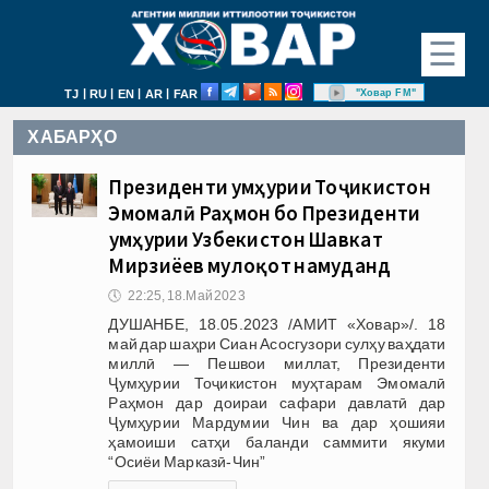
☰
|
|
|
|
"Ховар FM"
TJ
RU
EN
AR
FAR
ХАБАРҲО
Президенти Ҷумҳурии Тоҷикистон
Эмомалӣ Раҳмон бо Президенти
Ҷумҳурии Узбекистон Шавкат
Мирзиёев мулоқот намуданд
🕔
22:25, 18.Май 2023
ДУШАНБЕ, 18.05.2023 /АМИТ «Ховар»/. 18
май дар шаҳри Сиан Асосгузори сулҳу ваҳдати
миллӣ — Пешвои миллат, Президенти
Ҷумҳурии Тоҷикистон муҳтарам Эмомалӣ
Раҳмон дар доираи сафари давлатӣ дар
Ҷумҳурии Мардумии Чин ва дар ҳошияи
ҳамоиши сатҳи баланди саммити якуми
“Осиёи Марказӣ-Чин”