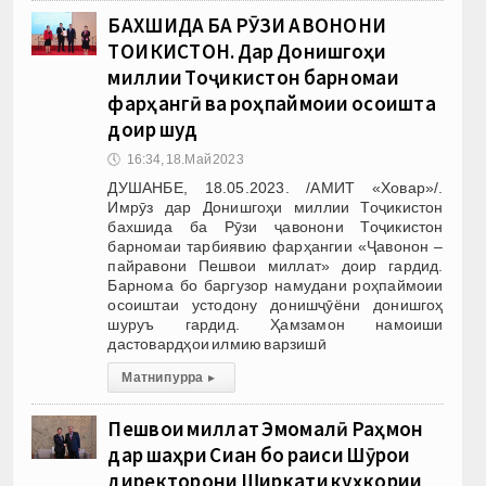
БАХШИДА БА РӮЗИ ҶАВОНОНИ
ТОҶИКИСТОН. Дар Донишгоҳи
миллии Тоҷикистон барномаи
фарҳангӣ ва роҳпаймоии осоишта
доир шуд
🕔
16:34, 18.Май 2023
ДУШАНБЕ, 18.05.2023. /АМИТ «Ховар»/.
Имрӯз дар Донишгоҳи миллии Тоҷикистон
бахшида ба Рӯзи ҷавонони Тоҷикистон
барномаи тарбиявию фарҳангии «Ҷавонон –
пайравони Пешвои миллат» доир гардид.
Барнома бо баргузор намудани роҳпаймоии
осоиштаи устодону донишҷӯёни донишгоҳ
шуруъ гардид. Ҳамзамон намоиши
дастовардҳои илмию варзишӣ
Матни пурра
▸
Пешвои миллат Эмомалӣ Раҳмон
дар шаҳри Сиан бо раиси Шӯрои
директорони Ширкати куҳкории