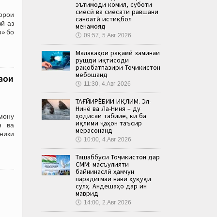
эътимоди комил, суботи
сиёсӣ ва сиёсати равшани
орои
саноатӣ истиқбол
ӣ аз
менамояд
р» бо
🕔
09:57, 5.Авг 2026
Малакаҳои рақамӣ заминаи
рушди иқтисоди
рақобатпазири Тоҷикистон
мебошанд
ҳои
🕔
11:30, 4.Авг 2026
ТАҒЙИРЁБИИ ИҚЛИМ. Эл-
Нинё ва Ла-Ниня – ду
ҳодисаи табиие, ки ба
мону
иқлими ҷаҳон таъсир
н ва
мерасонанд
никӣ
🕔
10:00, 4.Авг 2026
Ташаббуси Тоҷикистон дар
СММ: масъулияти
байнинаслӣ ҳамчун
парадигмаи нави ҳуқуқи
сулҳ. Андешаҳо дар ин
маврид
🕔
14:00, 2.Авг 2026