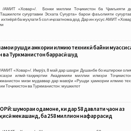
3 /АМИТ «Ховар»/. Бонки миллии Тоҷикистон ба Ҷамъияти д
Ташкилоти суғуртавии Эсхата Суғурта» барои фаъолияти суғуртав
 ихтиёрӣ ба муҳлати 5 сол иҷозатнома дод. Дар ин хусус АМИТ «Хова
ии
амои рушди ҳамкории илмию техникӣ байни муассиса
 ва Туркманистон баррасӣ шуд
/АМИТ «Ховар»/. Имрӯз, 8 май дар шаҳри Душанбе бо иштироки оли
исаҳои илмӣ-таҳқиқотии Академияи миллии илмҳои Тоҷикисто
кманистон мизи мудаввар дар мавзӯи «Рушди ҳамкории илмию тех
ии Тоҷикистон ва Туркманистон: мушкилот
Ӣ: шумораи одамоне, ки дар 58 давлати ҷаҳон аз
қисӣ мекашанд, ба 258 миллион нафар расид