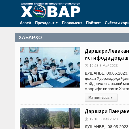
Асосӣ
Президент
Парламент
Пойтахт
Сиёсати хор
ХАБАРҲО
Дар шаҳри Левака
истифода дода ш
🕔
19:53, 8.Май 2023
ДУШАНБЕ, 08.05.2023.
деҳаи Хуррамдеҳи Ҷамо
майдончаи варзишӣ мав
маорифи вилояти Хатл
Матни пурра
▸
Дар шаҳри Панҷак
🕔
19:10, 8.Май 2023
ДУШАНБЕ, 08.05.2023