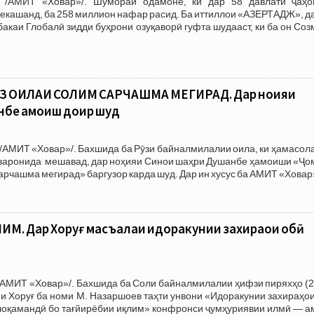
 /АМИТ «Ховар»/. Шумораи одамоне, ки дар 58 давлати ҷаҳо
мекашанд, ба 258 миллион нафар расид. Ба иттиллои «АЗЕРТАДЖ», д
бакаи Глобалӣ зидди буҳрони озуқаворӣ гуфта шудааст, ки ба он Со
З ОИЛАИ СОЛИМ САРЧАШМА МЕГИРАД. Дар ноҳияи
нбе ҳамоиш доир шуд
/АМИТ «Ховар»/. Бахшида ба Рӯзи байналмилалии оила, ки ҳамасол
гузаронида мешавад, дар ноҳияи Синои шаҳри Душанбе ҳамоиши «Ҷо
арчашма мегирад» баргузор карда шуд. Дар ин хусус ба АМИТ «Ховар
М. Дар Хоруғ масъалаи идоракунии захираҳои обӣ
/АМИТ «Ховар»/. Бахшида ба Соли байналмилалии ҳифзи пиряхҳо (2
и Хоруғ ба номи М. Назаршоев таҳти унвони «Идоракунии захираҳо
алоқамандӣ бо тағйирёбии иқлим» конфронси ҷумҳуриявии илмӣ — а