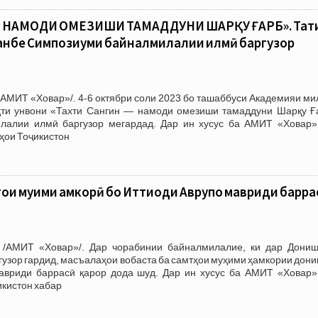
— НАМОДИ ОМЕЗИШИ ТАМАДДУНИ ШАРҚУ ҒАРБ». Таҳт
шанбе Симпозиуми байналмилалии илмӣ баргузор
АМИТ «Ховар»/. 4-6 октябри соли 2023 бо ташаббуси Академияи ми
ҳти унвони «Тахти Сангин — намоди омезиши тамаддуни Шарқу Ғ
лалии илмӣ баргузор мегардад. Дар ин хусус ба АМИТ «Ховар»
ҳои Тоҷикистон
ои муҳими ҳамкорӣ бо Иттиҳоди Аврупо мавриди барра
 /АМИТ «Ховар»/. Дар чорабинии байналмилалие, ки дар Дониш
гузор гардид, масъалаҳои вобаста ба самтҳои муҳими ҳамкории дон
авриди баррасӣ қарор дода шуд. Дар ин хусус ба АМИТ «Ховар»
кистон хабар