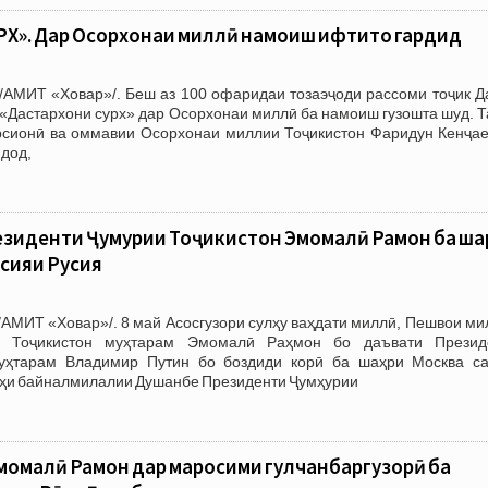
Х». Дар Осорхонаи миллӣ намоиш ифтитоҳ гардид
/АМИТ «Ховар»/. Беш аз 100 офаридаи тозаэҷоди рассоми тоҷик Д
 «Дастархони сурх» дар Осорхонаи миллӣ ба намоиш гузошта шуд. 
рсионӣ ва оммавии Осорхонаи миллии Тоҷикистон Фаридун Кенҷае
дод,
зиденти Ҷумҳурии Тоҷикистон Эмомалӣ Раҳмон ба шаҳ
сияи Русия
АМИТ «Ховар»/. 8 май Асосгузори сулҳу ваҳдати миллӣ, Пешвои ми
и Тоҷикистон муҳтарам Эмомалӣ Раҳмон бо даъвати Презид
уҳтарам Владимир Путин бо боздиди корӣ ба шаҳри Москва с
оҳи байналмилалии Душанбе Президенти Ҷумҳурии
омалӣ Раҳмон дар маросими гулчанбаргузорӣ ба