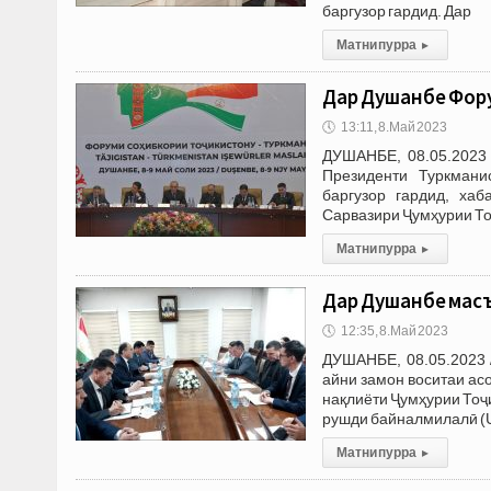
баргузор гардид. Дар
Матни пурра
▸
Дар Душанбе Фору
🕔
13:11, 8.Май 2023
ДУШАНБЕ, 08.05.2023
Президенти Туркмани
баргузор гардид, ха
Сарвазири Ҷумҳурии То
Матни пурра
▸
Дар Душанбе масъ
🕔
12:35, 8.Май 2023
ДУШАНБЕ, 08.05.2023 
айни замон воситаи ас
нақлиёти Ҷумҳурии Тоҷ
рушди байналмилалӣ (U
Матни пурра
▸