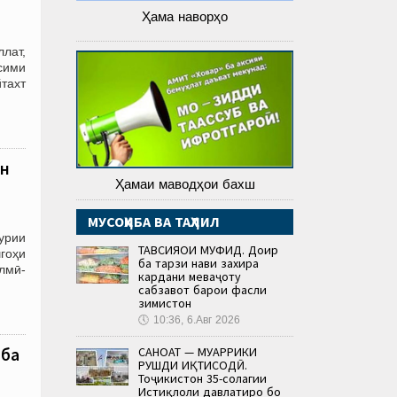
Ҳама наворҳо
ллат,
сими
йтахт
он
Ҳамаи маводҳои бахш
МУСОҲИБА ВА ТАҲЛИЛ
урии
ТАВСИЯҲОИ МУФИД. Доир
гоҳи
ба тарзи нави захира
лмӣ-
кардани меваҷоту
сабзавот барои фасли
зимистон
🕔
10:36, 6.Авг 2026
САНОАТ — МУҲАРРИКИ
 ба
РУШДИ ИҚТИСОДӢ.
Тоҷикистон 35-солагии
Истиқлоли давлатиро бо