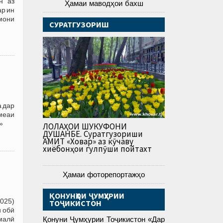
н аз
Ҳамаи маводҳои бахш
ар ин
змони
СУРАТГУЗОРИШ
а дар
меаи
»
ЛОЛАҲОИ ШУКУФОНИ
ДУШАНБЕ. Суратгузориши
АМИТ «Ховар» аз кӯчаву
хиёбонҳои гулпӯши пойтахт
Ҳамаи фоторепортажҳо
ҚОНУНҲОИ ҶУМҲУРИИ
025)
ТОҶИКИСТОН
и обӣ
малӣ
Қонуни Ҷумҳурии Тоҷикистон «Дар