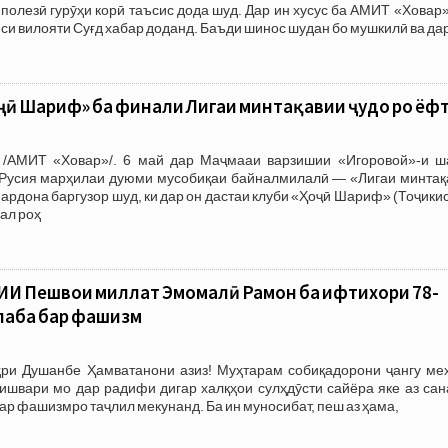
полезӣ гурӯҳи корӣ таъсис дода шуд. Дар ин хусус ба АМИТ «Ховар
си вилояти Суғд хабар доданд. Баъди шинос шудан бо мушкилӣ ва да
ҷӣ Шариф» ба финали Лигаи минтақавии ҷудо роҳ ёф
 /АМИТ «Ховар»/. 6 май дар Маҷмааи варзишии «Игоровой»-и ш
Русия марҳилаи дуюми мусобиқаи байналмилалӣ — «Лигаи минтақ
ардона баргузор шуд, ки дар он дастаи клуби «Ҳоҷӣ Шариф» (Тоҷики
ал роҳ
Пешвои миллат Эмомалӣ Раҳмон ба ифтихори 78-
лаба бар фашизм
ҳри Душанбе Ҳамватанони азиз! Муҳтарам собиқадорони ҷангу меҳ
ишвари мо дар радифи дигар халқҳои сулҳдӯсти сайёра яке аз сан
бар фашизмро таҷлил мекунанд. Ба ин муносибат, пеш аз ҳама,