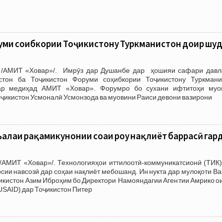
ми соҳибкории Тоҷикистону Туркманистон доир шу
 /АМИТ «Ховар»/. Имрӯз дар Душанбе дар ҳошияи сафари давл
стон ба Тоҷикистон Форуми соҳибкории Тоҷикистону Туркмани
бар медиҳад АМИТ «Ховар». Форумро бо сухани ифтитоҳи муо
ҷикистон Усмоналӣ Усмонзода ва муовини Раиси девони вазирони
алаи рақамикунонии соҳаи роҳу нақлиёт баррасӣ гар
/АМИТ «Ховар»/. Технологияҳои иттилоотӣ-коммуникатсионӣ (ТИК)
осии навсозӣ дар соҳаи нақлиёт мебошанд. Ин нукта дар мулоқоти В
икистон Азим Иброҳим бо Директори Намояндагии Агентии Амрико о
SAID) дар Тоҷикистон Питер