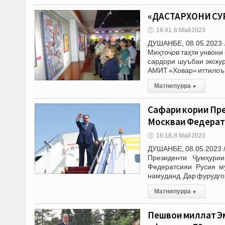
«ДАСТАРХОНИ СУР
🕔
16:41, 8.Май 2023
ДУШАНБЕ, 08.05.2023 
Миҳтоҷов таҳти унвони
сардори шуъбаи экску
АМИТ «Ховар» иттилоъ 
Матни пурра
▸
Сафари кории Пре
Москваи Федерат
🕔
16:18, 8.Май 2023
ДУШАНБЕ, 08.05.2023 /
Президенти Ҷумҳури
Федератсияи Русия м
намуданд. Дар фурудг
Матни пурра
▸
Пешвои миллат Эм