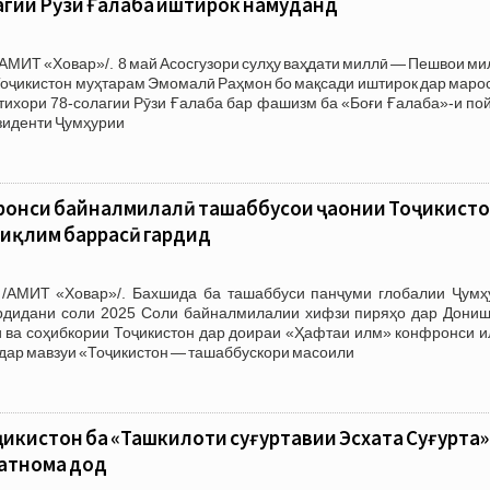
агии Рӯзи Ғалаба иштирок намуданд
АМИТ «Ховар»/. 8 май Асосгузори сулҳу ваҳдати миллӣ — Пешвои ми
Тоҷикистон муҳтарам Эмомалӣ Раҳмон бо мақсади иштирок дар маро
тихори 78-солагии Рӯзи Ғалаба бар фашизм ба «Боғи Ғалаба»-и по
зиденти Ҷумҳурии
онси байналмилалӣ ташаббусҳои ҷаҳонии Тоҷикист
 иқлим баррасӣ гардид
/АМИТ «Ховар»/. Бахшида ба ташаббуси панҷуми глобалии Ҷумҳ
ардидани соли 2025 Соли байналмилалии хифзи пиряҳо дар Дониш
 ва соҳибкории Тоҷикистон дар доираи «Ҳафтаи илм» конфронси и
дар мавзуи «Тоҷикистон — ташаббускори масоили
икистон ба «Ташкилоти суғуртавии Эсхата Суғурта»
затнома дод