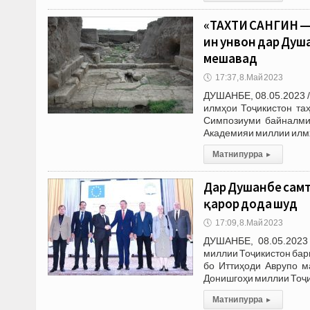
«ТАХТИ САНГИН 
ин унвон дар Ду
мешавад
🕔
17:37, 8.Май 2023
ДУШАНБЕ, 08.05.2023 /
илмҳои Тоҷикистон та
Симпозиуми байналми
Академияи миллии илм
Матни пурра
▸
Дар Душанбе самтҳ
қарор дода шуд
🕔
17:09, 8.Май 2023
ДУШАНБЕ, 08.05.2023
миллии Тоҷикистон бар
бо Иттиҳоди Аврупо м
Донишгоҳи миллии Тоҷи
Матни пурра
▸