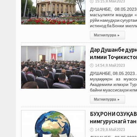
🕔
15:15, 8.Май 2023
ДУШАНБЕ, 08.05.202
масъулияти маҳдуди «
рӯйи намудҳои суғуртаи
истинод ба Бонки милл
Матни пурра
▸
Дар Душанбе дурн
илмии Тоҷикистон
🕔
14:54, 8.Май 2023
ДУШАНБЕ, 08.05.2023. 
муҳаққиқон аз муасс
Академияи илмҳои Тур
байни муассисаҳои илм
Матни пурра
▸
БУҲРОНИ ОЗУҚАВОР
нимгуруснагӣ тан
🕔
14:29, 8.Май 2023