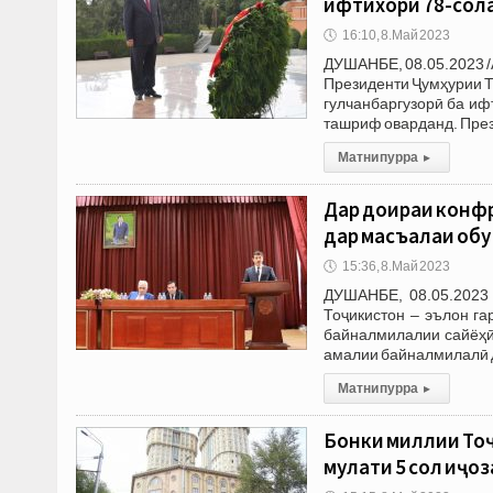
ифтихори 78-сол
🕔
16:10, 8.Май 2023
ДУШАНБЕ, 08.05.2023 /
Президенти Ҷумҳурии 
гулчанбаргузорӣ ба иф
ташриф оварданд. Пре
Матни пурра
▸
Дар доираи конфр
дар масъалаи обу
🕔
15:36, 8.Май 2023
ДУШАНБЕ, 08.05.2023 
Тоҷикистон – эълон г
байналмилалии сайёҳӣ
амалии байналмилалӣ 
Матни пурра
▸
Бонки миллии Тоҷ
муҳлати 5 сол иҷо