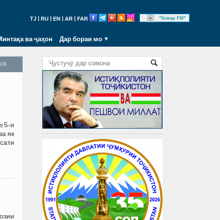
|
|
|
|
"Ховар FM"
TJ
RU
EN
AR
FAR
Минтақа ва ҷаҳон
Дар бораи мо
осӣ
№5-и
ва як
ёсати
озии