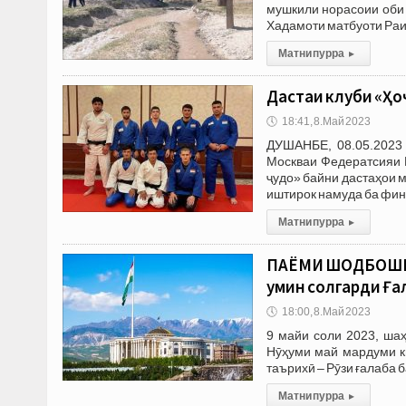
мушкили норасоии оби 
Хадамоти матбуоти Раи
Матни пурра
▸
Дастаи клуби «Ҳо
🕔
18:41, 8.Май 2023
ДУШАНБЕ, 08.05.2023
Москваи Федератсияи 
ҷудо» байни дастаҳои м
иштирок намуда ба фин
Матни пурра
▸
ПАЁМИ ШОДБОШИИ 
умин солгарди Ға
🕔
18:00, 8.Май 2023
9 майи соли 2023, ша
Нӯҳуми май мардуми к
таърихӣ – Рӯзи ғалаба 
Матни пурра
▸