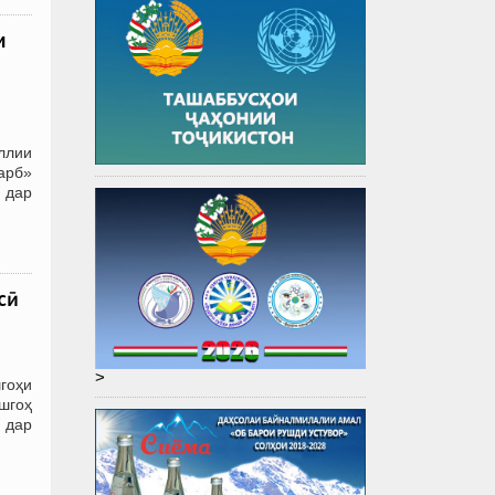
и
ллии
арб»
 дар
сӣ
>
гоҳи
ишгоҳ
 дар