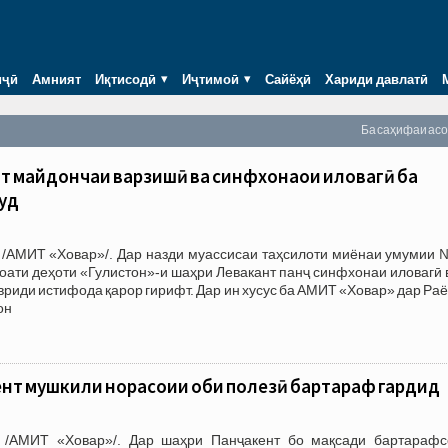
иҷӣ
Амният
Иқтисодӣ
Иҷтимоӣ
Сайёҳӣ
Хариди давлатӣ
Ба саҳифаи ас
нт майдончаи варзишӣ ва синфхонаҳои иловагӣ ба
уд
 /АМИТ «Ховар»/. Дар назди муассисаи таҳсилоти миёнаи умумии 
ати деҳоти «Гулистон»-и шаҳри Левакант панҷ синфхонаи иловагӣ 
риди истифода қарор гирифт. Дар ин хусус ба АМИТ «Ховар» дар Ра
он
ент мушкили норасоии оби полезӣ бартараф гардид
 /АМИТ «Ховар»/. Дар шаҳри Панҷакент бо мақсади бартарафс