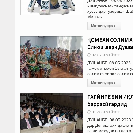
ДУШАНБЕ, 08.05.2023
нимгуруснагӣ танқисӣ 
хусус дар гузориши Ша
Милали
Матни пурра
▸
ҶОМЕАИ СОЛИМ А
Синои шаҳри Душа
🕔
14:07, 8.Май 2023
ДУШАНБЕ, 08.05.2023. 
тамоми ҷаҳон 15 май 
солим аз оилаи солим с
Матни пурра
▸
ТАҒЙИРЁБИИ ИҚЛИ
баррасӣ гардид
🕔
13:40, 8.Май 2023
ДУШАНБЕ, 08.05.2023 
дар Донишгоҳи давлати
ва истифодаи он дар 