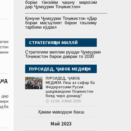
бораи танзими ҷашну маросим
дар Ҷумҳурии Тоҷикистон»
___________________________________
Қонуни Ҷумҳурии Тоҷикистон «Дар
бораи масъулият барои таълиму
д
тарбияи кӯдак»
атии
СТРАТЕГИЯҲОИ МИЛЛӢ
стон
Стратегияи миллии рушди Ҷумҳурии
вини
Тоҷикистон барои давраи то 2030
ПУРСИДЕД, ҶАВОБ МЕДИҲЕМ
ПУРСИДЕД, ҶАВОБ
дид
МЕДИҲЕМ. Пеш аз сафар ба
Федератсияи Русия
шаҳрвандони Тоҷикистон
бояд чиро донанд?
 дар
азири
🕔
12:00, 6.Май 2026
ид ба
Ҳамаи маводҳои бахш
Май 2023