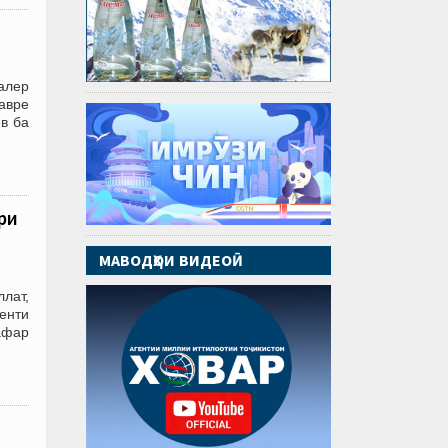
алер
Тавре
в ба
ри
МАВОДҲОИ ВИДЕОӢ
ллат,
енти
афар