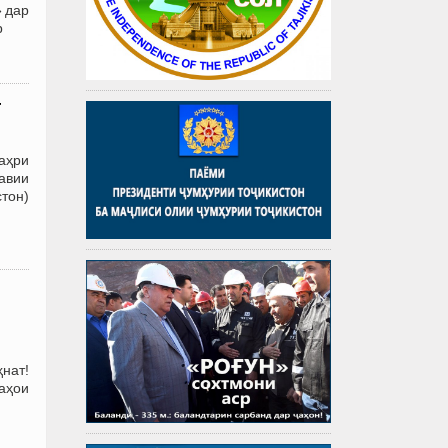
» дар
р
т
аҳри
авии
стон)
нат!
аҳои