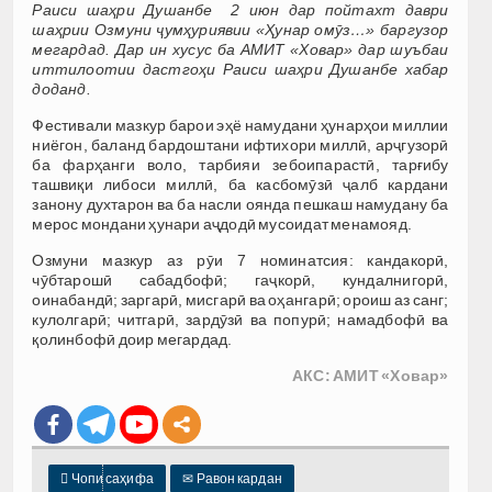
Раиси шаҳри Душанбе 2 июн дар пойтахт даври
шаҳрии Озмуни ҷумҳуриявии «Ҳунар омӯз…» баргузор
мегардад. Дар ин хусус ба АМИТ «Ховар» дар шуъбаи
иттилоотии дастгоҳи Раиси шаҳри Душанбе хабар
доданд.
Фестивали мазкур барои эҳё намудани ҳунарҳои миллии
ниёгон, баланд бардоштани ифтихори миллӣ, арҷгузорӣ
ба фарҳанги воло, тарбияи зебоипарастӣ, тарғибу
ташвиқи либоси миллӣ, ба касбомӯзӣ ҷалб кардани
занону духтарон ва ба насли оянда пешкаш намудану ба
мерос мондани ҳунари аҷдодӣ мусоидат менамояд.
Озмуни мазкур аз рӯи 7 номинатсия: кандакорӣ,
чӯбтарошӣ сабадбофӣ; гаҷкорӣ, кундалнигорӣ,
оинабандӣ; заргарӣ, мисгарӣ ва оҳангарӣ; ороиш аз санг;
кулолгарӣ; читгарӣ, зардӯзӣ ва попурӣ; намадбофӣ ва
қолинбофӣ доир мегардад.
АКС: АМИТ «Ховар»

Чопи саҳифа
✉
Равон кардан