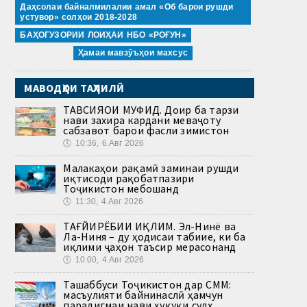
Даҳсолаи байналмилалии амал «Об барои рушди
устувор» солҳои 2018-2028
БАҲОГУЗОРИИ ЛОИҲАИ НБО «РОҒУН»
Ҳамаи мавзӯъҳои махсус
МАВОДҲОИ ТАҲЛИЛӢ
ТАВСИЯҲОИ МУФИД. Доир ба тарзи
нави захира кардани меваҷоту
сабзавот барои фасли зимистон
🕔
10:36, 6.Авг 2026
Малакаҳои рақамӣ заминаи рушди
иқтисоди рақобатпазири
Тоҷикистон мебошанд
🕔
11:30, 4.Авг 2026
ТАҒЙИРЁБИИ ИҚЛИМ. Эл-Нинё ва
Ла-Ниня – ду ҳодисаи табиие, ки ба
иқлими ҷаҳон таъсир мерасонанд
🕔
10:00, 4.Авг 2026
Ташаббуси Тоҷикистон дар СММ:
масъулияти байнинаслӣ ҳамчун
парадигмаи нави ҳуқуқи сулҳ.