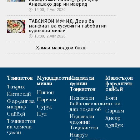
Андешаҳо дар ин маврид
🕔
14:00, 2.Авг 2026
ТАВСИЯҲОИ МУФИД. Доир ба
манфиат ва хусусияти табобатии
хӯрокҳои миллӣ
🕔
13:30, 2.Авг 2026
Ҳамаи маводҳои бахш
Тоҷикистон
Муқаддасоти
Иқдомҳои
Мавзеъҳои
миллӣ
ҷаҳонии
фарҳангию
Таърих
Тоҷикистон
сайёҳӣ
Нишон
Иқтисодӣ
Иқдомҳои
Боғи
Парчам
Фарҳанг ва
байналмилалӣ
миллӣ
маориф
Суруд
дар соҳаи об
Саразм
Сайёҳӣ
Пул
Иқдомҳои
Ҳисор
Тоҷикистон
ҷаҳонии
Ҳулбук
ва ҷомеаи
Тоҷикистон
ҷаҳон
Наврӯз