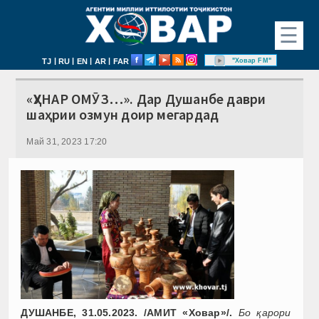
☰
|
|
|
|
"Ховар FM"
TJ
RU
EN
AR
FAR
«ҲУНАР ОМӮЗ…». Дар Душанбе даври
шаҳрии озмун доир мегардад
Май 31, 2023 17:20
ДУШАНБЕ, 31.05.2023. /АМИТ «Ховар»/.
Бо қарори