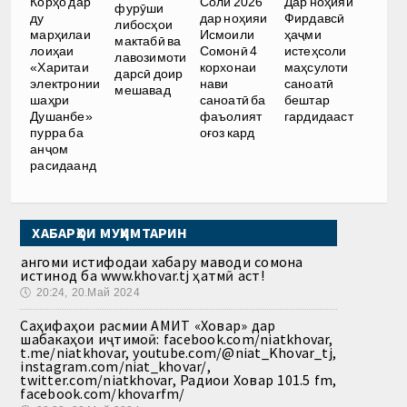
Корҳо дар
Соли 2026
Дар ноҳияи
фурӯши
ду
дар ноҳияи
Фирдавсӣ
либосҳои
марҳилаи
Исмоили
ҳаҷми
мактабӣ ва
лоиҳаи
Сомонӣ 4
истеҳсоли
лавозимоти
«Харитаи
корхонаи
маҳсулоти
дарсӣ доир
электронии
нави
саноатӣ
мешавад
шаҳри
саноатӣ ба
бештар
Душанбе»
фаъолият
гардидааст
пурра ба
оғоз кард
анҷом
расидаанд
ХАБАРҲОИ МУҲИМТАРИН
Ҳангоми истифодаи хабару маводи сомона
истинод ба www.khovar.tj ҳатмӣ аст!
🕔
20:24, 20.Май 2024
Саҳифаҳои расмии АМИТ «Ховар» дар
шабакаҳои иҷтимоӣ: facebook.com/niatkhovar,
t.me/niatkhovar, youtube.com/@niat_Khovar_tj,
instagram.com/niat_khovar/,
twitter.com/niatkhovar, Радиои Ховар 101.5 fm,
facebook.com/khovarfm/