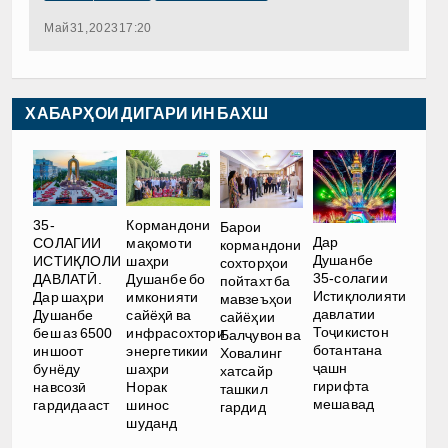
Май 31, 2023 17:20
ХАБАРҲОИ ДИГАРИ ИН БАХШ
35-
Кормандони
Барои
Дар
СОЛАГИИ
мақомоти
кормандони
Душанбе
ИСТИҚЛОЛИ
шаҳри
сохторҳои
35-солагии
ДАВЛАТӢ.
Душанбе бо
пойтахт ба
Истиқлолияти
Дар шаҳри
имконияти
мавзеъҳои
давлатии
Душанбе
сайёҳӣ ва
сайёҳии
Тоҷикистон
беш аз 6500
инфрасохтори
Балҷувон ва
ботантана
иншоот
энергетикии
Ховалинг
ҷашн
бунёду
шаҳри
хатсайр
гирифта
навсозӣ
Норак
ташкил
мешавад
гардидааст
шинос
гардид
шуданд