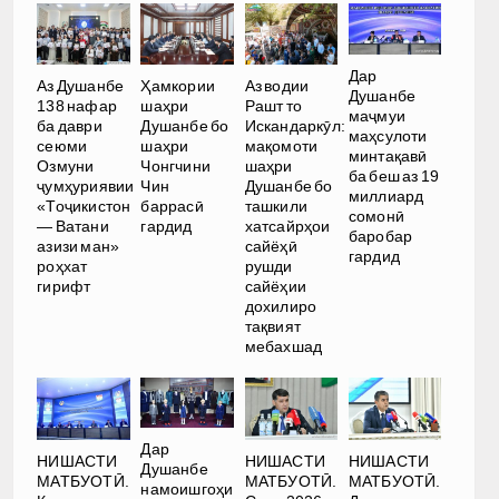
Дар
Аз Душанбе
Ҳамкории
Аз водии
Душанбе
138 нафар
шаҳри
Рашт то
маҷмуи
ба даври
Душанбе бо
Искандаркӯл:
маҳсулоти
сеюми
шаҳри
мақомоти
минтақавӣ
Озмуни
Чонгчини
шаҳри
ба беш аз 19
ҷумҳуриявии
Чин
Душанбе бо
миллиард
«Тоҷикистон
баррасӣ
ташкили
сомонӣ
— Ватани
гардид
хатсайрҳои
баробар
азизи ман»
сайёҳӣ
гардид
роҳхат
рушди
гирифт
сайёҳии
дохилиро
тақвият
мебахшад
Дар
НИШАСТИ
НИШАСТИ
НИШАСТИ
Душанбе
МАТБУОТӢ.
МАТБУОТӢ.
МАТБУОТӢ.
намоишгоҳи