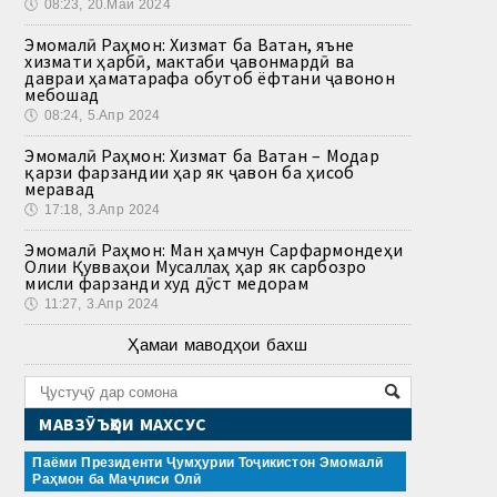
🕔
08:23, 20.Май 2024
Эмомалӣ Раҳмон: Хизмат ба Ватан, яъне
хизмати ҳарбӣ, мактаби ҷавонмардӣ ва
давраи ҳаматарафа обутоб ёфтани ҷавонон
мебошад
🕔
08:24, 5.Апр 2024
Эмомалӣ Раҳмон: Хизмат ба Ватан – Модар
қарзи фарзандии ҳар як ҷавон ба ҳисоб
меравад
🕔
17:18, 3.Апр 2024
Эмомалӣ Раҳмон: Ман ҳамчун Сарфармондеҳи
Олии Қувваҳои Мусаллаҳ ҳар як сарбозро
мисли фарзанди худ дӯст медорам
🕔
11:27, 3.Апр 2024
Ҳамаи маводҳои бахш
МАВЗӮЪҲОИ МАХСУС
Паёми Президенти Ҷумҳурии Тоҷикистон Эмомалӣ
Раҳмон ба Маҷлиси Олӣ