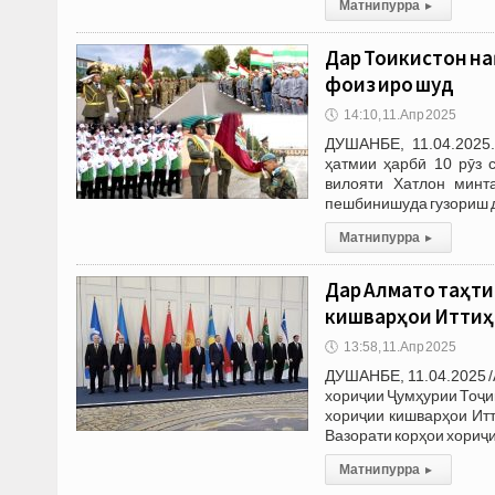
Матни пурра
▸
Дар Тоҷикистон н
фоиз иҷро шуд
🕔
14:10, 11.Апр 2025
ДУШАНБЕ, 11.04.2025.
ҳатмии ҳарбӣ 10 рӯз 
вилояти Хатлон минт
пешбинишуда гузориш 
Матни пурра
▸
Дар Алмато таҳти
кишварҳои Иттиҳ
🕔
13:58, 11.Апр 2025
ДУШАНБЕ, 11.04.2025 /
хориҷии Ҷумҳурии Тоҷи
хориҷии кишварҳои Итт
Вазорати корҳои хориҷ
Матни пурра
▸