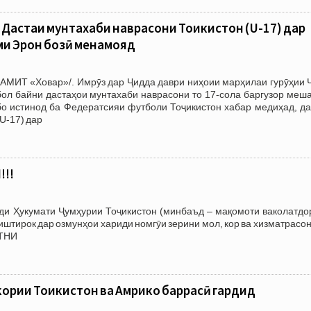
Дастаи мунтахаби наврасони Тоҷикистон (U-17) дар
ми Эрон бозӣ менамояд
/АМИТ «Ховар»/. Имрӯз дар Ҷидда даври ниҳоии марҳилаи гурӯҳии 
ол байни дастаҳои мунтахаби наврасони то 17-сола баргузор меша
о истинод ба Федератсияи футболи Тоҷикистон хабар медиҳад, да
U-17) дар
!!
зди Ҳукумати Ҷумҳурии Тоҷикистон (минбаъд – мақомоти ваколатдо
тирок дар озмунҳои хариди номгӯи зерини мол, кор ва хизматрасон
АТНИ
ории Тоҷикистон ва Амрико баррасӣ гардид