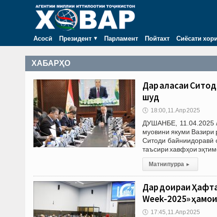
Асосӣ
Президент
Парламент
Пойтахт
Сиёсати хор
ХАБАРҲО
Дар ҷаласаи Ситод
шуд
🕔
18:00, 11.Апр 2025
ДУШАНБЕ, 11.04.2025 
муовини якуми Вазири 
Ситоди байниидоравӣ 
таъсири хавфҳои эҳтим
Матни пурра
▸
Дар доираи Ҳафта
Week-2025» ҳамои
🕔
17:45, 11.Апр 2025