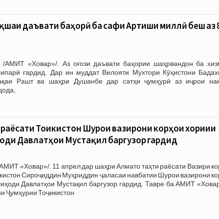
ақшаи даъвати баҳорӣ ба сафи Артиши миллӣ беш аз 
 /АМИТ «Ховар»/. Аз оғози даъвати баҳории шаҳрвандон ба хиз
сипарӣ гардид. Дар ин муддат Вилояти Мухтори Кӯҳистони Бадах
ақаи Рашт ва шаҳри Душанбе дар сатҳи ҷумҳурӣ аз иҷрои на
дода,
 раёсати Тоҷикистон Шурои вазирони корҳои хориҷии
оди Давлатҳои Мустақил баргузор гардид
АМИТ «Ховар»/. 11 апрел дар шаҳри Алмато таҳти раёсати Вазири к
кистон Сироҷиддин Муҳриддин ҷаласаи навбатии Шурои вазирони ко
иҳоди Давлатҳои Мустақил баргузор гардид. Тавре ба АМИТ «Ховар
ии Ҷумҳурии Тоҷикистон