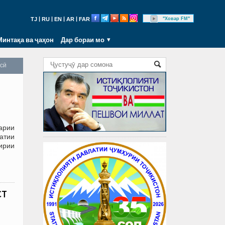
|
|
|
|
"Ховар FM"
TJ
RU
EN
AR
FAR
Минтақа ва ҷаҳон
Дар бораи мо
осӣ
арии
атии
ирии
CT