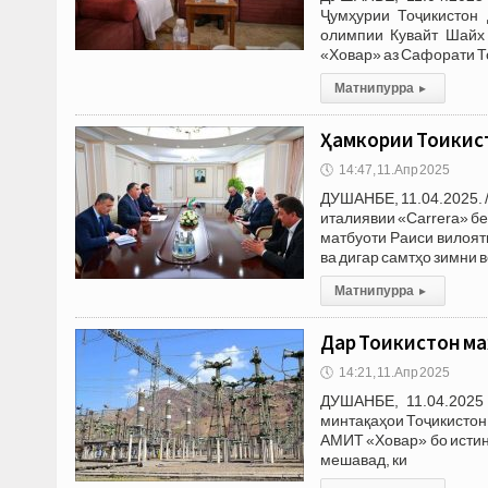
Ҷумҳурии Тоҷикистон 
олимпии Кувайт Шайх
«Ховар» аз Сафорати Т
Матни пурра
▸
Ҳамкории Тоҷикис
🕔
14:47, 11.Апр 2025
ДУШАНБЕ, 11.04.2025. 
италиявии «Carrera» б
матбуоти Раиси вилоят
ва дигар самтҳо зимни 
Матни пурра
▸
Дар Тоҷикистон м
🕔
14:21, 11.Апр 2025
ДУШАНБЕ, 11.04.2025 
минтақаҳои Тоҷикистон
АМИТ «Ховар» бо истин
мешавад, ки