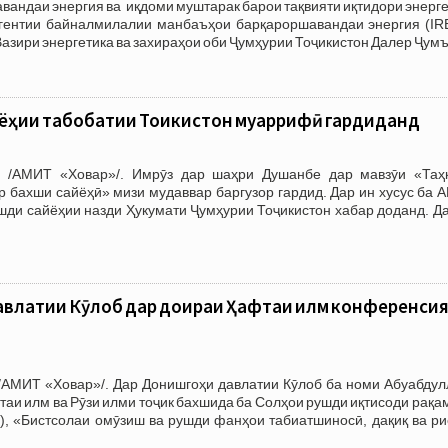
андаи энергия ва иқдоми муштарак барои тақвияти иқтидори энерг
Агентии байналмилалии манбаъҳои барқароршавандаи энергия (IR
Вазири энергетика ва захираҳои оби Ҷумҳурии Тоҷикистон Далер Ҷум
ёҳии табобатии Тоҷикистон муаррифӣ гардиданд
. /АМИТ «Ховар»/. Имрӯз дар шаҳри Душанбе дар мавзӯи «Таҳ
р бахши сайёҳӣ» мизи мудаввар баргузор гардид. Дар ин хусус ба
шди сайёҳии назди Ҳукумати Ҷумҳурии Тоҷикистон хабар доданд. Д
авлатии Кӯлоб дар доираи Ҳафтаи илм конференси
/АМИТ «Ховар»/. Дар Донишгоҳи давлатии Кӯлоб ба номи Абуабдул
таи илм ва Рӯзи илми тоҷик бахшида ба Солҳои рушди иқтисоди рақа
), «Бистсолаи омӯзиш ва рушди фанҳои табиатшиносӣ, дақиқ ва ри