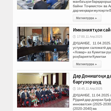
манбаъҳои барқароршав
байни Тоҷикистон ва 
дар меҳвари мулоқоти 
Матни пурра
▸
Имкониятҳои сай
🕔
17:00, 11.Апр 2025
ДУШАНБЕ, 11.04.2025
устувории саломатӣ да
«Ховар» аз Кумитаи ру
роҳбарияти Кумитаи
Матни пурра
▸
Дар Донишгоҳи д
баргузор шуд
🕔
16:45, 11.Апр 2025
ДУШАНБЕ, 11.04.2025 
Рӯдакӣ дар доираи Ҳаф
инноватсия (2025-2030
(2020-2040) ва