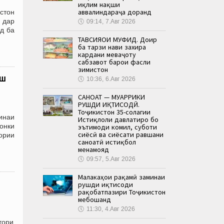
иқлим нақши
аввалиндараҷа доранд
стон
 дар
🕔
09:14, 7.Авг 2026
д ба
ТАВСИЯҲОИ МУФИД. Доир
ба тарзи нави захира
кардани меваҷоту
сабзавот барои фасли
зимистон
хш
🕔
10:36, 6.Авг 2026
САНОАТ — МУҲАРРИКИ
РУШДИ ИҚТИСОДӢ.
Тоҷикистон 35-солагии
инаи
Истиқлоли давлатиро бо
онки
эътимоди комил, суботи
сиёсӣ ва сиёсати равшани
ории
саноатӣ истиқбол
менамояд
🕔
09:57, 5.Авг 2026
Малакаҳои рақамӣ заминаи
рушди иқтисоди
рақобатпазири Тоҷикистон
мебошанд
🕔
11:30, 4.Авг 2026
тори