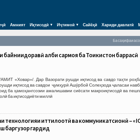
иҷӣ
Амният
Иқтисодӣ
Иҷтимоӣ
Сайёҳӣ
Хариди давлатӣ
Ба саҳифаи ас
и байниидоравӣ ҷалби сармоя ба Тоҷикистон баррасӣ
/АМИТ «Ховар»/. Дар Вазорати рушди иқтисод ва савдо таҳти роҳб
рушди иқтисод ва савдои ҷумҳурӣ Ашӯрбой Солеҳзода ҷаласаи навб
оид ба ҳамоҳангсозии амалишавии сиёсати макроиқтисодӣ ва пешг
олӣ ба иқтисодиёти миллӣ
и технологияи иттилоотӣ ва коммуникатсионӣ – «I
ш баргузор гардид