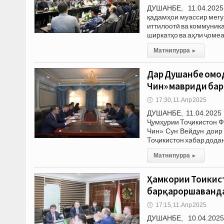
ДУШАНБЕ, 11.04.2025
қадамҳои муассир мегу
иттилоотӣ ва коммуник
ширкатҳо ва аҳли ҷомеа
Матни пурра
▸
Дар Душанбе омод
Чин» мавриди бар
🕔
17:30, 11.Апр 2025
ДУШАНБЕ, 11.04.2025 
Ҷумҳурии Тоҷикистон Ф
Чин» Сун Вейдун доир
Тоҷикистон хабар додан
Матни пурра
▸
Ҳамкории Тоҷикис
барқароршаванда
🕔
17:15, 11.Апр 2025
ДУШАНБЕ, 10.04.2025