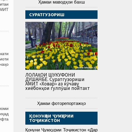
Ҳамаи маводҳои бахш
итаи
АМИТ
СУРАТГУЗОРИШ
ркати
амоти
наҳо
ЛОЛАҲОИ ШУКУФОНИ
ДУШАНБЕ. Суратгузориши
АМИТ «Ховар» аз кӯчаву
хиёбонҳои гулпӯши пойтахт
Ҳамаи фоторепортажҳо
моми
диҳад
ҚОНУНҲОИ ҶУМҲУРИИ
Гуфта
ТОҶИКИСТОН
Қонуни Ҷумҳурии Тоҷикистон «Дар