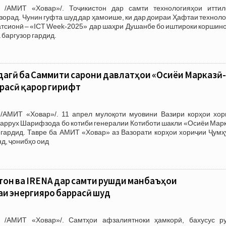
 /АМИТ «Ховар»/. Тоҷикистон дар самти технологияҳои иттил
зорад. Чунин гуфта шуд дар ҳамоише, ки дар доираи Ҳафтаи технол
атсионӣ – «ICT Week-2025» дар шаҳри Душанбе бо иштироки коршин
 баргузор гардид.
агӣ ба Саммити сарони давлатҳои «Осиёи Марказӣ-
расӣ қарор гирифт
/АМИТ «Ховар»/. 11 апрел мулоқоти муовини Вазири корҳои хор
аррух Шарифзода бо котиби генералии Котиботи шакли «Осиёи Марк
 гардид. Тавре ба АМИТ «Ховар» аз Вазорати корҳои хориҷии Ҷумҳ
д, ҷонибҳо оид
тон ва IRENA дар самти рушди манбаъҳои
и энергияро баррасӣ шуд
 /АМИТ «Ховар»/. Самтҳои афзалиятноки ҳамкорӣ, бахусус р