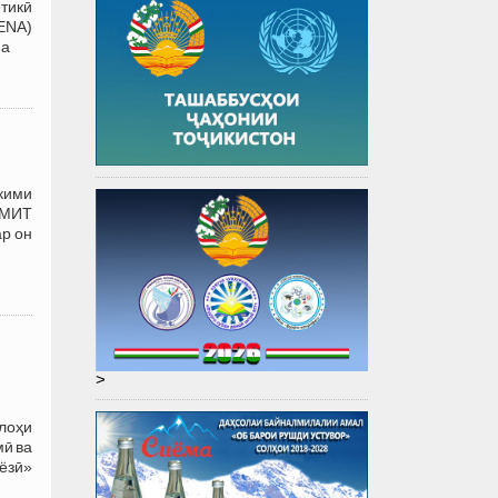
етикӣ
ENA)
ъа
кими
 АМИТ
ар он
я
>
лоҳи
мӣ ва
ёзӣ»