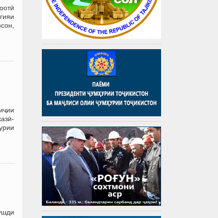
оотӣ
огияи
осон,
иҷии
азӣ-
урии
ушди