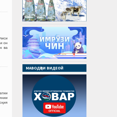
лиси
и он
к ва
МАВОДҲОИ ВИДЕОӢ
атии
инии
ноҳия