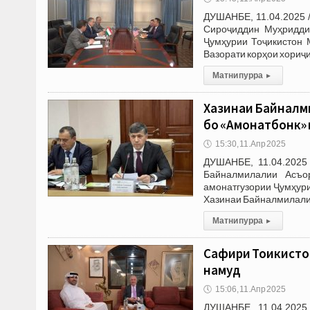
ДУШАНБЕ, 11.04.2025 
Сироҷиддин Муҳридди
Ҷумҳурии Тоҷикистон 
Вазорати корҳои хориҷ
Матни пурра
▸
Хазинаи Байналм
бо «Амонатбонк»
🕔
15:30, 11.Апр 2025
ДУШАНБЕ, 11.04.2025
Байналмилалии Асъо
амонатгузории Ҷумҳури
Хазинаи Байналмилали
Матни пурра
▸
Сафири Тоҷикисто
намуд
🕔
15:06, 11.Апр 2025
ДУШАНБЕ, 11.04.2025