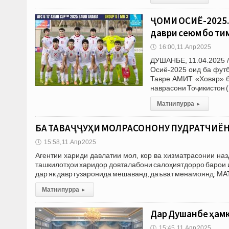
ҶОМИ ОСИЁ-2025. 
даври сеюм бо ти
🕔
16:00, 11.Апр 2025
ДУШАНБЕ, 11.04.2025 
Осиё-2025 оид ба футб
Тавре АМИТ «Ховар» б
наврасони Тоҷикистон (
Матни пурра
▸
БА ТАВАҶҶУҲИ МОЛРАСОНОНУ ПУДРАТЧИЁН!
🕔
15:58, 11.Апр 2025
Агентии хариди давлатии мол, кор ва хизматрасонии на
ташкилотҳои харидор довталабони салоҳиятдорро барои иш
дар як давр гузаронида мешаванд, даъват менамоянд: М
Матни пурра
▸
Дар Душанбе ҳамк
🕔
15:45, 11.Апр 2025