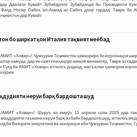
дар Давлати Кувайт Зубайдулло Зубайдзода бо Президенти Кум
 Фаҳд Носир Сабоҳ ал-Аҳмад ас-Сабоҳ доир гардид. Тавре ба 
оҷикистон дар Кувайт
тон бо ширкатҳои Италия тақвият меёбад
/АМИТ «Ховар»/. Ҷумҳурии Тоҷикистон ҳамкориро бо корхонаҳои ши
ештар намуда, дар ин самт лоиҳаҳоро амалӣ менамояд. Тавре аз хад
и Суғд ба АМИТ «Ховар» иттилоъ доданд, масъалаи ҳамкории корхо
вохӯрии
аҳдудияти неруи барқ бардошта шуд
/АМИТ «Ховар»/. Шуруъ аз имрӯз, 11 апрели соли 2025 дар та
 маҳдудияти таъмини неруи барқ аз байн бардошта шуд, иттилоъ ме
од ба Вазорати энергетика ва захираҳои оби Ҷумҳурии Тоҷикистон. 