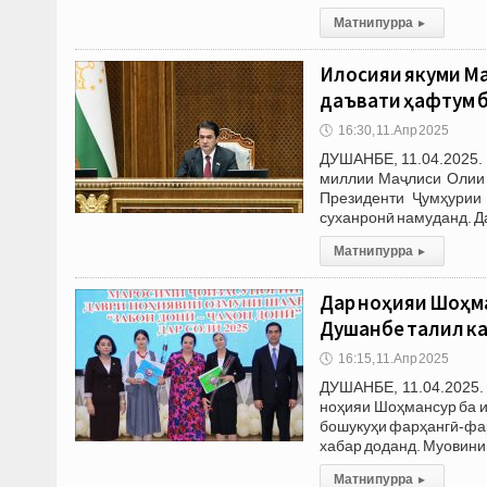
Матни пурра
▸
Иҷлосияи якуми М
даъвати ҳафтум б
🕔
16:30, 11.Апр 2025
ДУШАНБЕ, 11.04.2025.
миллии Маҷлиси Олии Ҷ
Президенти Ҷумҳурии
суханронӣ намуданд. Да
Матни пурра
▸
Дар ноҳияи Шоҳма
Душанбе таҷлил к
🕔
16:15, 11.Апр 2025
ДУШАНБЕ, 11.04.2025.
ноҳияи Шоҳмансур ба 
бошукуҳи фарҳангӣ-фар
хабар доданд. Муовини
Матни пурра
▸