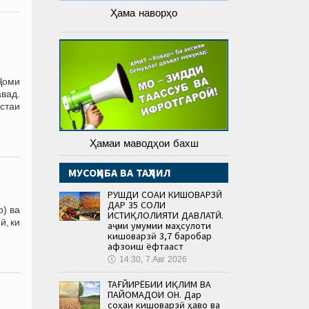
Ҳама наворҳо
Ҷоми
вад.
стаи
Ҳамаи маводҳои бахш
МУСОҲИБА ВА ТАҲЛИЛ
РУШДИ СОҲАИ КИШОВАРЗӢ
ДАР 35 СОЛИ
р) ва
ИСТИҚЛОЛИЯТИ ДАВЛАТӢ.
ӣ, ки
Ҳаҷми умумии маҳсулоти
кишоварзӣ 3,7 баробар
афзоиш ёфтааст
🕔
14:30, 7.Авг 2026
ТАҒЙИРЁБИИ ИҚЛИМ ВА
ПАЙОМАДҲОИ ОН. Дар
соҳаи кишоварзӣ ҳаво ва