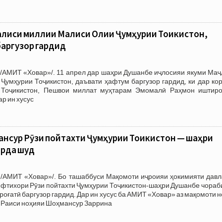
аҷлиси миллии Маҷлиси Олии Ҷумҳурии Тоҷикистон,
аргузор гардид
 /АМИТ «Ховар»/. 11 апрел дар шаҳри Душанбе иҷлосияи якуми Маҷ
умҳурии Тоҷикистон, даъвати ҳафтум баргузор гардид, ки дар кор
 Тоҷикистон, Пешвои миллат муҳтарам Эмомалӣ Раҳмон иштиро
р ин хусус
нсур Рӯзи пойтахти Ҷумҳурии Тоҷикистон — шаҳри
арда шуд
 /АМИТ «Ховар»/. Бо ташаббуси Мақомоти иҷроияи ҳокимияти давл
ифтихори Рӯзи пойтахти Ҷумҳурии Тоҷикистон-шаҳри Душанбе чораб
оғатӣ баргузор гардид. Дар ин хусус ба АМИТ «Ховар» аз мақомоти 
 Раиси ноҳияи Шоҳмансур Заррина