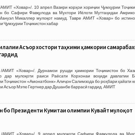
/АМИТ «Ховар»/. 10 апрел Вазири корҳои хориҷии Ҷумҳурии Тоҷики
н бо Сафири Фавқулода ва Мухтори Иёлоти Муттаҳидаи Амрико
Мануэл Микаллер мулоқот намуд. Тавре АМИТ «Ховар» бо истино
ии Ҷумҳурии Тоҷикистон хабар
илалии Асъор хостори таҳкими ҳамкории самараба
 гардид
 /АМИТ «Ховар»/. Дурнамои рушди ҳамкории Тоҷикистон бо Хаз
р дар мулоқоти раиси Раёсати Корхонаи воҳиди давлатии Б
и Тоҷикистон «Амонатбонк» Алиҷон Салимзода бо роҳбари ҳайати к
и Асъор Мэтю Гертнер дар Душанбе баррасӣ гардид. АМИТ
н бо Президенти Кумитаи олимпии Кувайт мулоқот
 /АМИТ «Ховар»/. 9 апрел мулоқоти Сафири Фавқулода ва Мух