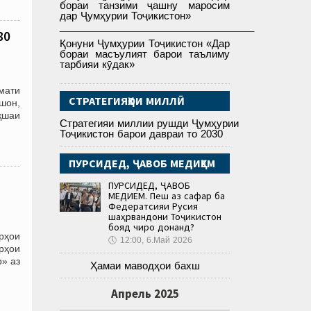
бораи танзими ҷашну маросим
дар Ҷумҳурии Тоҷикистон»
___________________________________
80
Қонуни Ҷумҳурии Тоҷикистон «Дар
бораи масъулият барои таълиму
тарбияи кӯдак»
мати
СТРАТЕГИЯҲОИ МИЛЛӢ
шон,
қшаи
Стратегияи миллии рушди Ҷумҳурии
Тоҷикистон барои давраи то 2030
ПУРСИДЕД, ҶАВОБ МЕДИҲЕМ
ПУРСИДЕД, ҶАВОБ
МЕДИҲЕМ. Пеш аз сафар ба
Федератсияи Русия
шаҳрвандони Тоҷикистон
бояд чиро донанд?
орҳои
🕔
12:00, 6.Май 2026
рҳои
» аз
Ҳамаи маводҳои бахш
Апрель 2025