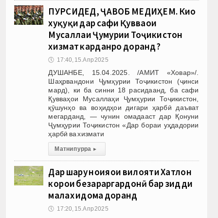
ПУРСИДЕД, ҶАВОБ МЕДИҲЕМ. Киҳо
хуқуқи дар сафи Қувваҳои
Мусаллаҳи Ҷумҳурии Тоҷикистон
хизмат карданро доранд?
🕔
17:40, 15.Апр 2025
ДУШАНБЕ, 15.04.2025. /АМИТ «Ховар»/.
Шаҳрвандони Ҷумҳурии Тоҷикистон (ҷинси
мард), ки ба синни 18 расидаанд, ба сафи
Қувваҳои Мусаллаҳи Ҷумҳурии Тоҷикистон,
қӯшунҳо ва воҳидҳои дигари ҳарбӣ даъват
мегарданд, — чунин омадааст дар Қонуни
Ҷумҳурии Тоҷикистон «Дар бораи уҳдадории
ҳарбӣ ва хизмати
Матни пурра
▸
Дар шаҳру ноҳияҳои вилояти Хатлон
корҳои безараргардонӣ бар зидди
малах идома доранд
🕔
17:20, 15.Апр 2025