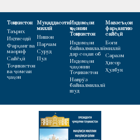
Тоҷикистон
Муқаддасоти
Иқдомҳои
Мавзеъҳои
миллӣ
ҷаҳонии
фарҳангию
Таърих
Тоҷикистон
сайёҳӣ
Нишон
Иқтисодӣ
Иқдомҳои
Боғи
Парчам
Фарҳанг ва
байналмилалӣ
миллӣ
маориф
Суруд
дар соҳаи об
Саразм
Сайёҳӣ
Пул
Иқдомҳои
Ҳисор
Тоҷикистон
ҷаҳонии
Ҳулбук
ва ҷомеаи
Тоҷикистон
ҷаҳон
Наврӯз
байналмилалӣ
шуд