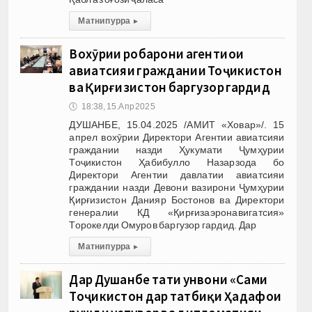
Матни пурра
▸
Вохӯрии роҳбарони агентиҳои
авиатсияи граждании Тоҷикистон
ва Қирғизистон баргузор гардид
🕔
18:38, 15.Апр 2025
ДУШАНБЕ, 15.04.2025 /АМИТ «Ховар»/. 15
апрел вохӯрии Директори Агентии авиатсияи
граждании назди Ҳукумати Ҷумҳурии
Тоҷикистон Ҳабибулло Назарзода бо
Директори Агентии давлатии авиатсияи
граждании назди Девони вазирони Ҷумҳурии
Қирғизистон Данияр Бостонов ва Директори
генералии КД «Қирғизаэронавигатсия»
Торокелди Омуров баргузор гардид. Дар
Матни пурра
▸
Дар Душанбе таҳти унвони «Саҳми
Тоҷикистон дар татбиқи Ҳадафҳои