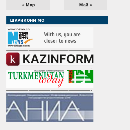
« Мар
Май »
ШАРИКОНИ МО
———————————————————
———————————————————-
———————————————————-