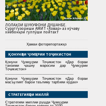
ЛОЛАҲОИ ШУКУФОНИ ДУШАНБЕ.
Суратгузориши АМИТ «Ховар» аз кӯчаву
хиёбонҳои гулпӯши пойтахт
Ҳамаи фоторепортажҳо
ҚОНУНҲОИ ҶУМҲУРИИ ТОҶИКИСТОН
Қонуни Ҷумҳурии Тоҷикистон «Дар бораи
танзими ҷашну маросим дар Ҷумҳурии
Тоҷикистон»
___________________________________
Қонуни Ҷумҳурии Тоҷикистон «Дар бораи
масъулият барои таълиму тарбияи кӯдак»
СТРАТЕГИЯҲОИ МИЛЛӢ
Стратегияи миллии рушди Ҷумҳурии
Тоҷикистон барои давраи то 2030