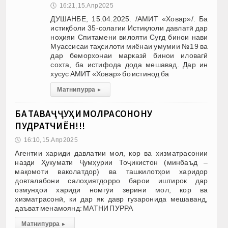
🕔
16:21, 15.Апр 2025
ДУШАНБЕ, 15.04.2025. /АМИТ «Ховар»/. Ба
истиқболи 35-солагии Истиқлоли давлатӣ дар
ноҳияи Спитамени вилояти Суғд бинои нави
Муассисаи таҳсилоти миёнаи умумии №19 ва
дар беморхонаи марказӣ бинои иловагӣ
сохта, ба истифода дода мешавад. Дар ин
хусус АМИТ «Ховар» бо истинод ба
Матни пурра
▸
БА ТАВАҶҶУҲИ МОЛРАСОНОНУ
ПУДРАТЧИЁН!!!
🕔
16:10, 15.Апр 2025
Агентии хариди давлатии мол, кор ва хизматрасонии
назди Ҳукумати Ҷумҳурии Тоҷикистон (минбаъд –
мақомоти ваколатдор) ва ташкилотҳои харидор
довталабони салоҳиятдорро барои иштирок дар
озмунҳои хариди номгӯи зерини мол, кор ва
хизматрасонӣ, ки дар як давр гузаронида мешаванд,
даъват менамоянд: МАТНИ ПУРРА
Матни пурра
▸