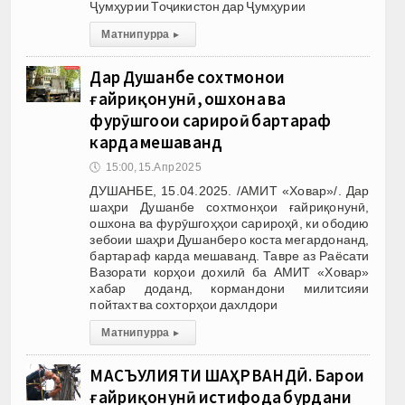
Ҷумҳурии Тоҷикистон дар Ҷумҳурии
Матни пурра
▸
Дар Душанбе сохтмонҳои
ғайриқонунӣ, ошхона ва
фурӯшгоҳҳои сарироҳӣ бартараф
карда мешаванд
🕔
15:00, 15.Апр 2025
ДУШАНБЕ, 15.04.2025. /АМИТ «Ховар»/. Дар
шаҳри Душанбе сохтмонҳои ғайриқонунӣ,
ошхона ва фурӯшгоҳҳои сарироҳӣ, ки ободию
зебоии шаҳри Душанберо коста мегардонанд,
бартараф карда мешаванд. Тавре аз Раёсати
Вазорати корҳои дохилӣ ба АМИТ «Ховар»
хабар доданд, кормандони милитсияи
пойтахт ва сохторҳои дахлдори
Матни пурра
▸
МАСЪУЛИЯТИ ШАҲРВАНДӢ. Барои
ғайриқонунӣ истифода бурдани