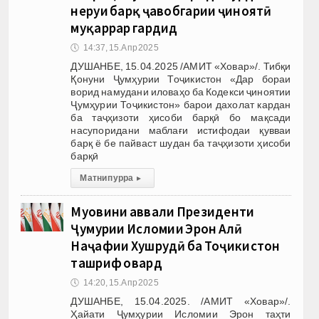
неруи барқ ҷавобгарии ҷиноятӣ
муқаррар гардид
🕔
14:37, 15.Апр 2025
ДУШАНБЕ, 15.04.2025 /АМИТ «Ховар»/. Тибқи
Қонуни Ҷумҳурии Тоҷикистон «Дар бораи
ворид намудани иловаҳо ба Кодекси ҷиноятии
Ҷумҳурии Тоҷикистон» барои дахолат кардан
ба таҷҳизоти ҳисоби барқӣ бо мақсади
насупоридани маблағи истифодаи қувваи
барқ ё бе пайваст шудан ба таҷҳизоти ҳисоби
барқӣ
Матни пурра
▸
Муовини аввали Президенти
Ҷумҳурии Исломии Эрон Алӣ
Наҷафии Хушрудӣ ба Тоҷикистон
ташриф овард
🕔
14:20, 15.Апр 2025
ДУШАНБЕ, 15.04.2025. /АМИТ «Ховар»/.
Ҳайати Ҷумҳурии Исломии Эрон таҳти