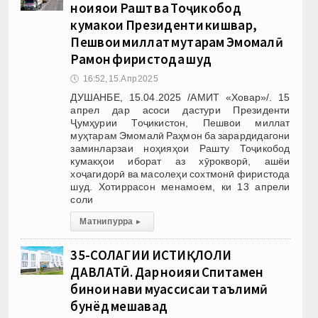
ноҳияҳои Рашт ва Тоҷикобод
кумакҳои Президенти кишвар,
Пешвои миллат муҳтарам Эмомалӣ
Раҳмон фиристода шуд
🕔
16:52, 15.Апр 2025
ДУШАНБЕ, 15.04.2025 /АМИТ «Ховар»/. 15
апрел дар асоси дастури Президенти
Ҷумҳурии Тоҷикистон, Пешвои миллат
муҳтарам Эмомалӣ Раҳмон ба зарардидагони
заминларзаи ноҳияҳои Рашту Тоҷикобод
кумакҳои иборат аз хӯрокворӣ, ашёи
хоҷагидорӣ ва масолеҳи сохтмонӣ фиристода
шуд. Хотиррасон менамоем, ки 13 апрели
соли
Матни пурра
▸
35-СОЛАГИИ ИСТИҚЛОЛИ
ДАВЛАТӢ. Дар ноҳияи Спитамен
бинои нави муассисаи таълимӣ
бунёд мешавад