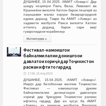
ДУШАНБЕ, 15.04.2025. /АМИТ «Ховар»/. Дар
шаҳру ноҳияҳои Панҷ, Вахш, Левакант ва
Кӯшониёни вилояти Хатлон барои пешгирӣ аз
паҳншавии малах корҳои безараргардонӣ
идома доранд. Тавре ба АМИТ «Ховар» аз
хадамоти матбуоти Раиси вилояти Хатлон
иттилоъ доданд, барои сари вақт
гузаронидани чорабиниҳо
Матни пурра
▸
Фестивал-намоишгоҳи
байналмилалии донишгоҳҳои
давлатҳои хориҷӣ дар Тоҷикистон
расман ифтитоҳ гардид
🕔
17:06, 15.Апр 2025
ДУШАНБЕ, 15.04.2025. /АМИТ «Ховар»/.
Имрӯз дар Китобхонаи миллии Тоҷикистон
Фестивал — намоишгоҳи дуюми
байналмилалии донишгоҳҳои давлатҳои
хориҷӣ дар Ҷумҳурии Тоҷикистон расман
ифтитоҳ гардид. Дар ин хусус ба АМИТ
«Ховар» аз маркази матбуоти Вазорати