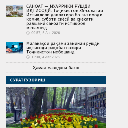
САНОАТ — МУҲАРРИКИ РУШДИ
ИҚТИСОДӢ. Тоҷикистон 35-солагии
Истиқлоли давлатиро бо эътимоди
комил, суботи сиёсӣ ва сиёсати
равшани саноатӣ истиқбол
менамояд
🕔
09:57, 5.Авг 2026
Малакаҳои рақамӣ заминаи рушди
иқтисоди рақобатпазири
Тоҷикистон мебошанд
🕔
11:30, 4.Авг 2026
Ҳамаи маводҳои бахш
СУРАТГУЗОРИШ