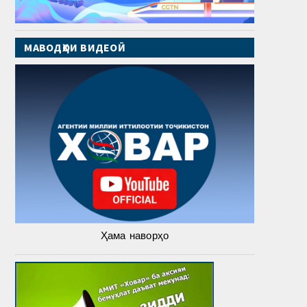
МАВОДҲОИ ВИДЕОӢ
Ҳама наворҳо