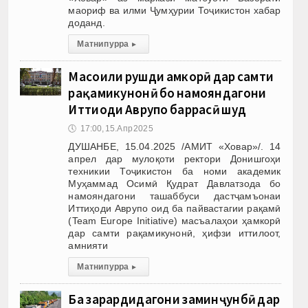
маориф ва илми Ҷумҳурии Тоҷикистон хабар
доданд.
Матни пурра
▸
Масоили рушди ҳамкорӣ дар самти
рақамикунонӣ бо намояндагони
Иттиҳоди Аврупо баррасӣ шуд
🕔
17:00, 15.Апр 2025
ДУШАНБЕ, 15.04.2025 /АМИТ «Ховар»/. 14
апрел дар мулоқоти ректори Донишгоҳи
техникии Тоҷикистон ба номи академик
Муҳаммад Осимӣ Қудрат Давлатзода бо
намояндагони ташаббуси дастҷамъонаи
Иттиҳоди Аврупо оид ба пайвастагии рақамӣ
(Team Europe Initiative) масъалаҳои ҳамкорӣ
дар самти рақамикунонӣ, ҳифзи иттилоот,
амнияти
Матни пурра
▸
Ба зарардидагони заминҷунбӣ дар