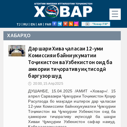
☰
|
|
|
|
"Ховар FM"
TJ
RU
EN
AR
FAR
ХАБАРҲО
Дар шаҳри Хива ҷаласаи 12-уми
Комиссияи байниҳукуматии
Тоҷикистон ва Узбекистон оид ба
ҳамкории тиҷоративу иқтисодӣ
баргузор шуд
🕔
20:00, 15.Апр 2025
ДУШАНБЕ, 15.04.2025 /АМИТ «Ховар»/. 15
апрел Сарвазири Ҷумҳурии Тоҷикистон Қоҳир
Расулзода бо мақсади иштирок дар ҷаласаи
12-уми Комиссияи байниҳукуматии Ҷумҳурии
Тоҷикистон ва Ҷумҳурии Узбекистон оид ба
ҳамкории тиҷоративу иқтисодӣ ба шаҳри
Хиваи Ҷумҳурии Узбекистон сафар намуд.
Қабл аз оғози ҷаласа