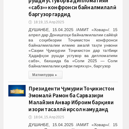
рушди устувор ва дипломатияи
«сабз»» конфронси байналмилалӣ
баргузор гардид
🕔
18:19, 15.Апр 2025
ДУШАНБЕ, 15.04.2025 /АМИТ «Ховар»/. 15
апрел дар Донишгоҳи байналмилалии сайёҳӣ
ва соҳибкории Тоҷикистон конфронси
байналмилалии илмию амалӣ таҳти унвони
«Саҳми Ҷумҳурии Тоҷикистон дар татбиқи
Ҳадафҳои рушди устувор ва дипломатияи
сабз», бахшида ба «Соли 2025 — Соли
байналмилалии ҳифзи пиряхҳо», баргузор
Матни пурра
▸
Президенти Ҷумҳурии Тоҷикистон
Эмомалӣ Раҳмон ба Сарвазири
Малайзия Анвар Иброҳим барқияи
изҳори тасаллӣ ирсол намуданд
🕔
18:04, 15.Апр 2025
ДУШАНБЕ, 15.04.2025 /АМИТ «Ховар»/. 15