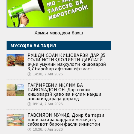
Ҳамаи маводҳои бахш
МУСОҲИБА ВА ТАҲЛИЛ
РУШДИ СОҲАИ КИШОВАРЗӢ ДАР 35
СОЛИ ИСТИҚЛОЛИЯТИ ДАВЛАТӢ.
Ҳаҷми умумии маҳсулоти кишоварзӣ
3,7 баробар афзоиш ёфтааст
🕔
14:30, 7.Авг 2026
ТАҒЙИРЁБИИ ИҚЛИМ ВА
ПАЙОМАДҲОИ ОН. Дар соҳаи
кишоварзӣ ҳаво ва иқлим нақши
аввалиндараҷа доранд
🕔
09:14, 7.Авг 2026
ТАВСИЯҲОИ МУФИД. Доир ба тарзи
нави захира кардани меваҷоту
сабзавот барои фасли зимистон
🕔
10:36, 6.Авг 2026