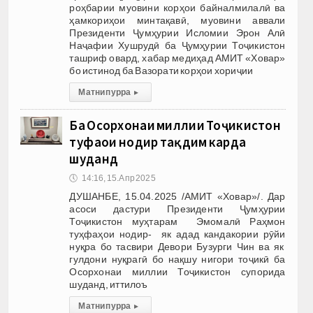
роҳбарии муовини корҳои байналмилалӣ ва
ҳамкориҳои минтақавӣ, муовини аввали
Президенти Ҷумҳурии Исломии Эрон Алӣ
Наҷафии Хушрудӣ ба Ҷумҳурии Тоҷикистон
ташриф овард, хабар медиҳад АМИТ «Ховар»
бо истинод ба Вазорати корҳои хориҷии
Матни пурра
▸
Ба Осорхонаи миллии Тоҷикистон
туҳфаҳои нодир тақдим карда
шуданд
🕔
14:16, 15.Апр 2025
ДУШАНБЕ, 15.04.2025 /АМИТ «Ховар»/. Дар
асоси дастури Президенти Ҷумҳурии
Тоҷикистон муҳтарам Эмомалӣ Раҳмон
туҳфаҳои нодир- як адад кандакории рӯйи
нуқра бо тасвири Девори Бузурги Чин ва як
гулдони нуқрагӣ бо нақшу нигори тоҷикӣ ба
Осорхонаи миллии Тоҷикистон супорида
шуданд, иттилоъ
Матни пурра
▸