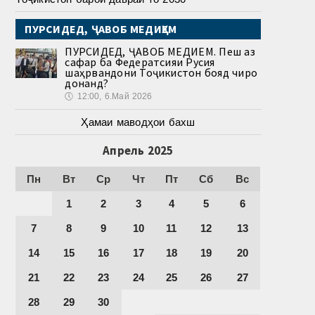
ПУРСИДЕД, ҶАВОБ МЕДИҲЕМ
ПУРСИДЕД, ҶАВОБ МЕДИҲЕМ. Пеш аз
сафар ба Федератсияи Русия
шаҳрвандони Тоҷикистон бояд чиро
донанд?
🕔
12:00, 6.Май 2026
Ҳамаи маводҳои бахш
Апрель 2025
Пн
Вт
Ср
Чт
Пт
Сб
Вс
1
2
3
4
5
6
7
8
9
10
11
12
13
14
15
16
17
18
19
20
21
22
23
24
25
26
27
28
29
30