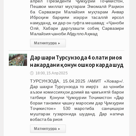
апрел Президенти Ҷумҳурии Тоҷикистон,
Пешвои миллат муҳтарам Эмомалӣ Раҳмон
ба Сарвазири Малайзия муҳтарам Анвар
Иброҳим барқияи изҳори тасаллӣ ирсол
намуданд, ки дар он гуфта мешавад: «Ҷаноби
Олӣ, Хабари даргузашти собиқ Сарвазири
Малайзия ҷаноби Абдулло Аҳмад
Матни пурра
▸
Дар шаҳри Турсунзода 4 ҳолати риоя
накардани қонун ошкор карда шуд
🕔
18:00, 15.Апр 2025
ТУРСУНЗОДА, 15.04.2025 /АМИТ «Ховар»/.
Дар шаҳри Турсунзода то имрӯз аз ҷониби
аъзои комиссияҳои доимӣ ва ҷамъиятӣ барои
татбиқи Қонуни Ҷумҳурии Тоҷикистон «Дар
бораи танзими ҷашну маросим дар Ҷумҳурии
Тоҷикистон» 530 маротиба санҷишҳои
муштарак гузаронида шуданд. Дар натиҷа
вобаста ба риоя
Матни пурра
▸