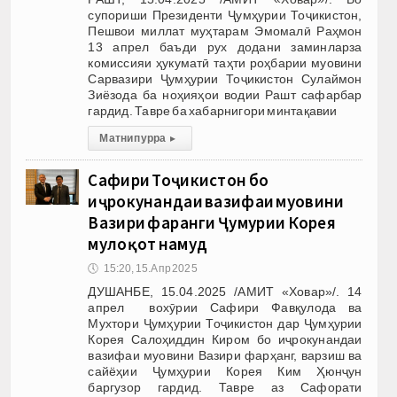
супориши Президенти Ҷумҳурии Тоҷикистон,
Пешвои миллат муҳтарам Эмомалӣ Раҳмон
13 апрел баъди рух додани заминларза
комиссияи ҳукуматӣ таҳти роҳбарии муовини
Сарвазири Ҷумҳурии Тоҷикистон Сулаймон
Зиёзода ба ноҳияҳои водии Рашт сафарбар
гардид. Тавре ба хабарнигори минтақавии
Матни пурра
▸
Сафири Тоҷикистон бо
иҷрокунандаи вазифаи муовини
Вазири фарҳанги Ҷумҳурии Корея
мулоқот намуд
🕔
15:20, 15.Апр 2025
ДУШАНБЕ, 15.04.2025 /АМИТ «Ховар»/. 14
апрел вохӯрии Сафири Фавқулода ва
Мухтори Ҷумҳурии Тоҷикистон дар Ҷумҳурии
Корея Салоҳиддин Киром бо иҷрокунандаи
вазифаи муовини Вазири фарҳанг, варзиш ва
сайёҳии Ҷумҳурии Корея Ким Ҳюнҷун
баргузор гардид. Тавре аз Сафорати