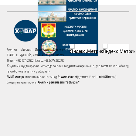
Агентии Миллии Иттилоотии Тоҷикистон
734018. ш. Душанбе, хиёбони Саъдии Шерозӣ,
16 тел.: +992 (37) 2385217, факс: +992 (37) 2232383
© Ҳамаи ҳуқуқ маҳфуз аст. Истифода ва паҳн кардани маводи сомона, дар кадом шакле набошад,
танҳо бо иҷозати хаттии роҳбарияти
АМИТ «Ховар»
имконпазир аст. Истинод ба
www.khovar.tj
ҳатмист. E-mail:
niat@khovar.tj
Омодакунандаи сомона:
Агентии рекламавии "adMedia"