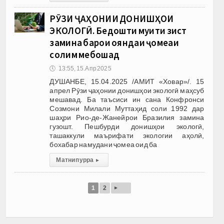
РӮЗИ ҶАҲОНИИ ДОНИШҲОИ
ЭКОЛОГӢ. Беҳдошти муҳити зист
замина барои ояндаи ҷомеаи
солим мебошад
🕔
13:55, 15.Апр 2025
ДУШАНБЕ, 15.04.2025 /АМИТ «Ховар»/. 15
апрел Рӯзи ҷаҳонии донишҳои экологӣ маҳсуб
мешавад. Ба таъсиси ин сана Конфронси
Созмони Милали Муттаҳид соли 1992 дар
шаҳри Рио-де-Жанейрои Бразилия замина
гузошт. Пешбурди донишҳои экологӣ,
ташаккули маърифати экологии аҳолӣ,
бохабар намудани ҷомеа оид ба
Матни пурра
▸
▸
1
2