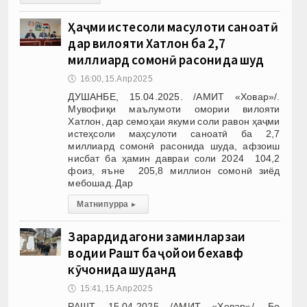
Ҳаҷми истеҳсоли маҳсулоти саноатӣ
дар вилояти Хатлон ба 2,7
миллиард сомонӣ расонида шуд
🕔
16:00, 15.Апр 2025
ДУШАНБЕ, 15.04.2025. /АМИТ «Ховар»/.
Мувофиқи маълумоти омории вилояти
Хатлон, дар семоҳаи якуми соли равон ҳаҷми
истеҳсоли маҳсулоти саноатӣ ба 2,7
миллиард сомонӣ расонида шуда, афзоиш
нисбат ба ҳамин давраи соли 2024 104,2
фоиз, яъне 205,8 миллион сомонӣ зиёд
мебошад. Дар
Матни пурра
▸
Зарардидагони заминларзаи
водии Рашт ба ҷойҳои бехавф
кӯчонида шуданд
🕔
15:41, 15.Апр 2025
РАШТ, 15.04.2025 /АМИТ «Ховар»/. Бо