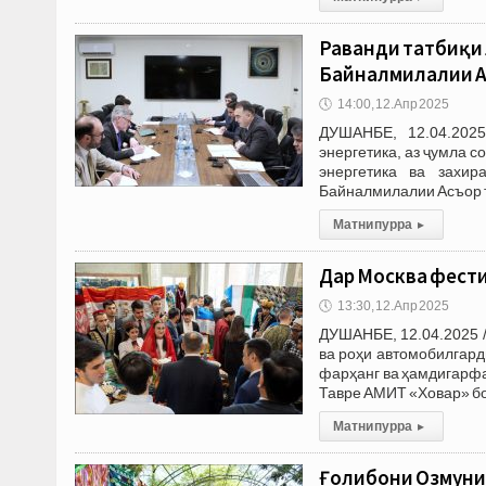
Раванди татбиқи 
Байналмилалии Ас
🕔
14:00, 12.Апр 2025
ДУШАНБЕ, 12.04.2025
энергетика, аз ҷумла 
энергетика ва захи
Байналмилалии Асъор 
Матни пурра
▸
Дар Москва фести
🕔
13:30, 12.Апр 2025
ДУШАНБЕ, 12.04.2025 
ва роҳи автомобилгар
фарҳанг ва ҳамдигарфа
Тавре АМИТ «Ховар» б
Матни пурра
▸
Ғолибони Озмуни