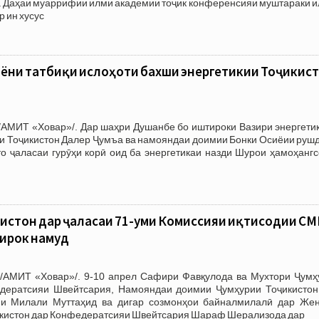
 Даҳаи муаррифии илми академии тоҷик конференсияи муштараки и
р ин хусус
ёни татбиқи ислоҳоти бахши энергетикии Тоҷикис
/АМИТ «Ховар»/. Дар шаҳри Душанбе бо иштироки Вазири энергетик
и Тоҷикистон Далер Ҷумъа ва намояндаи доимии Бонки Осиёии рушд
о ҷаласаи гурӯҳи корӣ оид ба энергетикаи назди Шурои ҳамоҳангс
истон дар ҷаласаи 71-уми Комиссияи иқтисодии С
тирок намуд
/АМИТ «Ховар»/. 9-10 апрел Сафири Фавқулода ва Мухтори Ҷумҳ
дератсияи Швейтсария, Намояндаи доимии Ҷумҳурии Тоҷикистон
и Милали Муттаҳид ва дигар созмонҳои байналмилалӣ дар Жен
кистон дар Конфедератсияи Швейтсария Шараф Шерализода дар