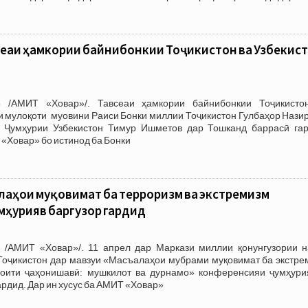
еаи ҳамкории байнибонкии Тоҷикистон ва Узбекис
 /АМИТ «Ховар»/. Тавсеаи ҳамкории байнибонкии Тоҷикисто
и мулоқоти муовини Раиси Бонки миллии Тоҷикистон Гулбаҳор Нази
 Ҷумҳурии Узбекистон Тимур Ишметов дар Тошканд баррасӣ гар
«Ховар» бо истинод ба Бонки
лаҳои муқовимат ба терроризм ва экстремизм
ҳуриявӣ баргузор гардид
 /АМИТ «Ховар»/. 11 апрел дар Маркази миллии қонунгузории н
Тоҷикистон дар мавзуи «Масъалаҳои мубрами муқовимат ба экстре
оити ҷаҳонишавӣ: мушкилот ва дурнамо» конференсияи ҷумҳури
рдид. Дар ин хусус ба АМИТ «Ховар»