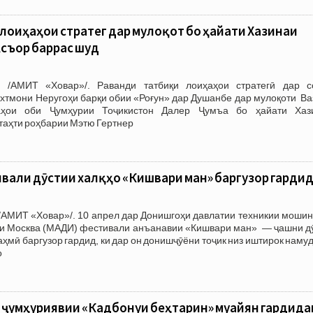
лоиҳаҳои стратегӣ дар мулоқот бо ҳайати Хазинаи
ъор баррасӣ шуд
 /АМИТ «Ховар»/. Раванди татбиқи лоиҳаҳои стратегӣ дар с
сохтмони Неругоҳи барқи обии «Роғун» дар Душанбе дар мулоқоти В
раҳои оби Ҷумҳурии Тоҷикистон Далер Ҷумъа бо ҳайати Хаз
таҳти роҳбарии Мэтю Гертнер
вали дӯстии халқҳо «Кишвари ман» баргузор гарди
/АМИТ «Ховар»/. 10 апрел дар Донишгоҳи давлатии техникии мошин
ди Москва (МАДИ) фестивали анъанавии «Кишвари ман» — ҷашни дӯ
ҳмӣ баргузор гардид, ки дар он донишҷӯёни тоҷик низ иштирок наму
о
 ҷумҳуриявии «Кадбонуи беҳтарин» муайян гардид