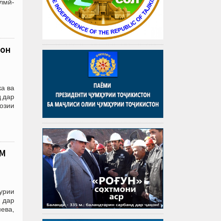
лмӣ-
тон
а ва
 дар
озии
ММ
урии
 дар
ева,