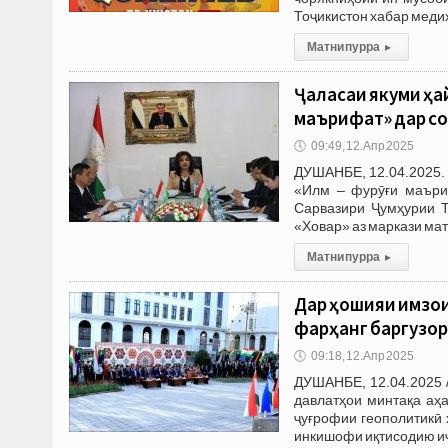
Тоҷикистон хабар медиҳ
Матни пурра
▸
Ҷаласаи якуми ҳа
маърифат» дар со
🕔
09:49, 12.Апр 2025
ДУШАНБЕ, 12.04.2025.
«Илм – фурӯғи маъриф
Сарвазири Ҷумҳурии Т
«Ховар» аз маркази ма
Матни пурра
▸
Дар ҳошияи имзои
фарҳангӣ баргузо
🕔
09:18, 12.Апр 2025
ДУШАНБЕ, 12.04.2025 
давлатҳои минтақа аҳ
ҷуғрофии геополитикӣ 
инкишофи иқтисодию и