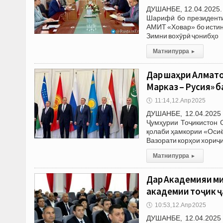
ДУШАНБЕ, 12.04.2025.
Шарифӣ бо президенти
АМИТ «Ховар» бо истин
Зимни вохӯрӣ ҷонибҳо
Матни пурра
▸
Дар шаҳри Алмато
Марказӣ – Русия» 
🕔
11:14, 12.Апр 2025
ДУШАНБЕ, 12.04.2025 
Ҷумҳурии Тоҷикистон 
қолаби ҳамкории «Осиё
Вазорати корҳои хориҷ
Матни пурра
▸
Дар Академияи м
академии тоҷик 
🕔
10:53, 12.Апр 2025
ДУШАНБЕ, 12.04.2025 