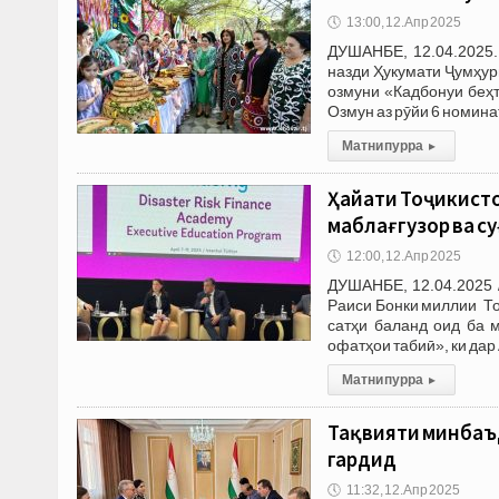
🕔
13:00, 12.Апр 2025
ДУШАНБЕ, 12.04.2025.
назди Ҳукумати Ҷумҳур
озмуни «Кадбонуи беҳ
Озмун аз рӯйи 6 номина
Матни пурра
▸
Ҳайати Тоҷикисто
маблағгузорӣ ва 
🕔
12:00, 12.Апр 2025
ДУШАНБЕ, 12.04.2025 
Раиси Бонки миллии Т
сатҳи баланд оид ба 
офатҳои табиӣ», ки да
Матни пурра
▸
Тақвияти минбаъд
гардид
🕔
11:32, 12.Апр 2025