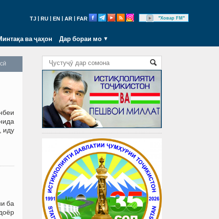
|
|
|
|
"Ховар FM"
TJ
RU
EN
AR
FAR
Минтақа ва ҷаҳон
Дар бораи мо
осӣ
нбеи
онида
 иду
ии ба
доёр