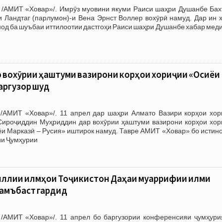
 /АМИТ «Ховар»/. Имрӯз муовини якуми Раиси шаҳри Душанбе Бах
 Ландтаг (парлумон)-и Вена Эрнст Воллер вохӯрӣ намуд. Дар ин х
од ба шуъбаи иттилоотии дастгоҳи Раиси шаҳри Душанбе хабар мед
 вохӯрии ҳаштуми вазирони корҳои хориҷии «Осиёи
баргузор шуд
/АМИТ «Ховар»/. 11 апрел дар шаҳри Алмато Вазири корҳои хор
Сироҷиддин Муҳриддин дар вохӯрии ҳаштуми вазирони корҳои хор
и Марказӣ – Русия» иштирок намуд. Тавре АМИТ «Ховар» бо истино
ии Ҷумҳурии
иллии илмҳои Тоҷикистон Даҳаи муаррифии илми
ҷамъбаст гардид
/АМИТ «Ховар»/. 11 апрел бо баргузории конференсияи ҷумҳури