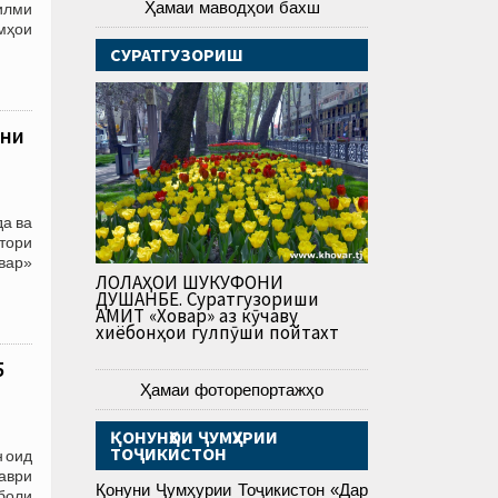
Ҳамаи маводҳои бахш
илми
лмҳои
СУРАТГУЗОРИШ
они
а ва
тори
овар»
ЛОЛАҲОИ ШУКУФОНИ
ДУШАНБЕ. Суратгузориши
АМИТ «Ховар» аз кӯчаву
хиёбонҳои гулпӯши пойтахт
5
Ҳамаи фоторепортажҳо
ҚОНУНҲОИ ҶУМҲУРИИ
ТОҶИКИСТОН
н оид
аври
Қонуни Ҷумҳурии Тоҷикистон «Дар
боли