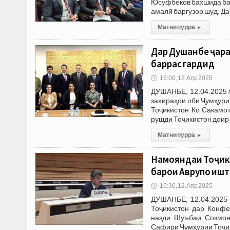
Юсуфбеков бахшида ба
амалӣ баргузор шуд. Да
Матни пурра
▸
Дар Душанбе ҷара
баррасӣ гардид
🕔
16:00, 12.Апр 2025
ДУШАНБЕ, 12.04.2025 
захираҳои оби Ҷумҳури
Тоҷикистон Ко Сакамот
рушди Тоҷикистон доир
Матни пурра
▸
Намояндаи Тоҷик
барои Аврупо иш
🕔
15:30, 12.Апр 2025
ДУШАНБЕ, 12.04.2025 
Тоҷикистон дар Конфе
назди Шуъбаи Созмон
Сафири Ҷумҳурии Тоҷи