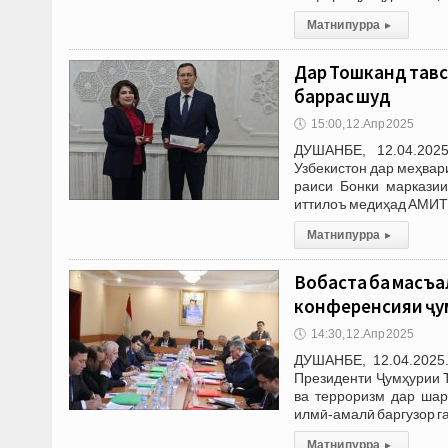
Матни пурра
▸
Дар Тошканд тавс
баррасӣ шуд
🕔
15:00, 12.Апр 2025
ДУШАНБЕ, 12.04.2025
Узбекистон дар меҳвар
раиси Бонки марказии
иттилоъ медиҳад АМИТ 
Матни пурра
▸
Вобаста ба масъа
конференсияи ҷум
🕔
14:30, 12.Апр 2025
ДУШАНБЕ, 12.04.2025.
Президенти Ҷумҳурии 
ва терроризм дар шар
илмӣ-амалӣ баргузор га
Матни пурра
▸