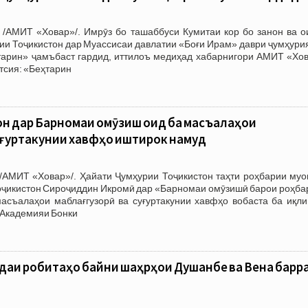
 /АМИТ «Ховар»/. Имрӯз бо ташаббуси Кумитаи кор бо занон ва о
ии Тоҷикистон дар Муассисаи давлатии «Боғи Ирам» даври ҷумҳури
тарин» ҷамъбаст гардид, иттилоъ медиҳад хабарнигори АМИТ «Хов
тсия: «Беҳтарин
н дар Барномаи омӯзишӣ оид ба масъалаҳои
суғуртакунии хавфҳо иштирок намуд
/АМИТ «Ховар»/. Ҳайати Ҷумҳурии Тоҷикистон таҳти роҳбарии муо
оҷикистон Сироҷиддин Икромӣ дар «Барномаи омӯзишӣ барои роҳба
масъалаҳои маблағгузорӣ ва суғуртакунии хавфҳо вобаста ба иқли
р Академияи Бонки
аи робитаҳо байни шаҳрҳои Душанбе ва Вена барра