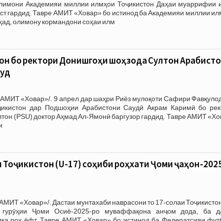
лимони Академияи миллии илмҳои Тоҷикистон Даҳаи муаррифии 
ст гардид. Тавре АМИТ «Ховар» бо истинод ба Академияи миллии и
ҳад, олимону кормандони соҳаи илм
он бо ректори Донишгоҳи шоҳзода Султон Арабист
муд
АМИТ «Ховар»/. 9 апрел дар шаҳри Риёз мулоқоти Сафири Фавқулод
ҷикистон дар Подшоҳии Арабистони Саудӣ Акрам Каримӣ бо рек
тон (PSU) доктор Аҳмад Ал-Ямонӣ баргузор гардид. Тавре АМИТ «Х
и
 Тоҷикистон (U-17) соҳиби роҳхати Ҷоми ҷаҳон-202
АМИТ «Ховар»/. Дастаи мунтахаби наврасони то 17-солаи Тоҷикисто
 гурӯҳии Ҷоми Осиё-2025-ро муваффақона анҷом дода, ба д
иқа роҳ ёфт. Тавре АМИТ «Ховар» бо истинод ба Федератсияи фут