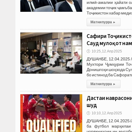
илмӣ-амалии ҳайати о
академии тоҷик ҷамъба
Тоҷикистон хабар меди
Матни пурра
▸
Сафири Тоҷикист
Саудӣ мулоқот на
🕔
10:25, 12.Апр 2025
ДУШАНБЕ, 12.04.2025 /
Мухтори Ҷумҳурии То
Донишгоҳи шоҳзода Сул
бо истинод ба Сафорат
Матни пурра
▸
Дастаи наврасони
шуд
🕔
10:10, 12.Апр 2025
ДУШАНБЕ, 12.04.2025 /
ба футбол марҳилаи
чорякниҳоии ин мусоб