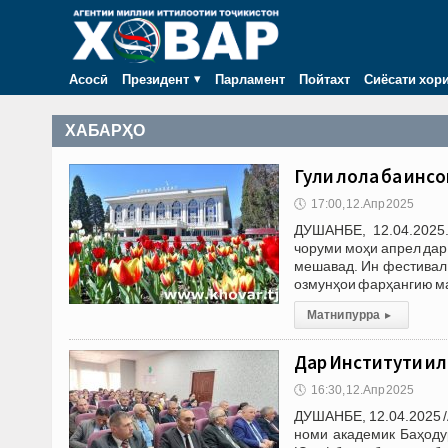
Асосӣ
Президент
Парламент
Пойтахт
Сиёсати хор
ХАБАРҲО
Гули лола ба инс
🕔
17:00, 12.Апр 2025
ДУШАНБЕ, 12.04.2025.
чоруми моҳи апрел дар
мешавад. Ин фестивал 
озмунҳои фарҳангию м
Матни пурра
▸
Дар Институти ил
🕔
16:30, 12.Апр 2025
ДУШАНБЕ, 12.04.2025 /
номи академик Баҳоду