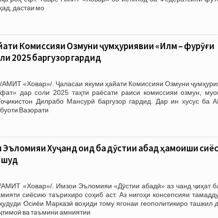
ад, дастаи мо
йати Комиссияи Озмуни ҷумҳуриявии «Илм – фурӯғи
ли 2025 баргузор гардид
 /АМИТ «Ховар»/. Ҷаласаи якуми ҳайати Комиссияи Озмуни ҷумҳури
ат» дар соли 2025 таҳти раёсати раиси комиссияи озмун, муо
оҷикистон Дилрабо Мансурӣ баргузор гардид. Дар ин хусус ба 
тбуоти Вазорати
 Эъломияи Хуҷанд оид ба дӯстии абадӣ ҳамоиши сиёсӣ
р шуд
/АМИТ «Ховар»/. Имзои Эъломияи «Дӯстии абадӣ» аз чанд ҷиҳат б
амияти сиёсию таърихиро соҳиб аст. Аз нигоҳи консепсияи тамадд
ҳудуди Осиёи Марказӣ воҳиди тому ягонаи геополитикиро ташкил д
ҷтимоӣ ва таъмини амниятии