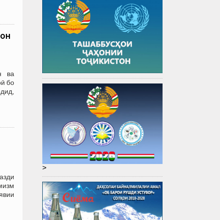
тон
н ва
рӣ бо
дид,
>
азди
мизм
явии