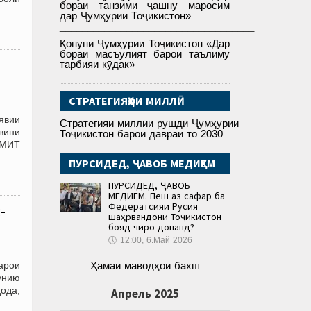
бораи танзими ҷашну маросим
дар Ҷумҳурии Тоҷикистон»
___________________________________
Қонуни Ҷумҳурии Тоҷикистон «Дар
бораи масъулият барои таълиму
тарбияи кӯдак»
СТРАТЕГИЯҲОИ МИЛЛӢ
явии
Стратегияи миллии рушди Ҷумҳурии
вини
Тоҷикистон барои давраи то 2030
АМИТ
ПУРСИДЕД, ҶАВОБ МЕДИҲЕМ
ПУРСИДЕД, ҶАВОБ
МЕДИҲЕМ. Пеш аз сафар ба
Федератсияи Русия
-
шаҳрвандони Тоҷикистон
бояд чиро донанд?
🕔
12:00, 6.Май 2026
арои
Ҳамаи маводҳои бахш
унию
ода,
Апрель 2025