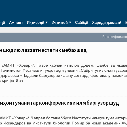
иҷӣ
Амният
Иқтисодӣ
Иҷтимоӣ
Сайёҳӣ
Хариди давлатӣ
Ба саҳифаи ас
он шодию лаззати эстетикӣ мебахшад
 /АМИТ «Ховар»/. Тавре қаблан иттилоъ додем, шанбе ва якша
 Тоҷикистон Фестивали гулҳо таҳти унвони «Сайри гули лола» гузар
дар асоси «Ҷадвали баргузории ҷашну солгард, фестивалу намоиш,
аърифатӣ ва
мҳои гуманитарӣ конференсияи илмӣ баргузор шуд
АМИТ «Ховар»/. 9 апрел бо ташаббуси Институти илмҳои гуманитар
р Искандаров ва Институти биологии Помир ба номи академик Ху