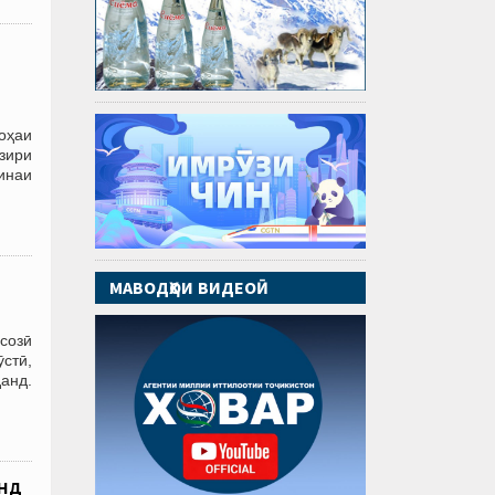
оҳаи
азири
инаи
д
МАВОДҲОИ ВИДЕОӢ
созӣ
стӣ,
данд.
анд