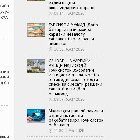
иқлим нақши
тиёр
аввалиндараҷа доранд
усус
🕔
09:14, 7.Авг 2026
иҳад.
ТАВСИЯҲОИ МУФИД. Доир
ба тарзи нави захира
кардани меваҷоту
сабзавот барои фасли
зимистон
🕔
10:36, 6.Авг 2026
САНОАТ — МУҲАРРИКИ
РУШДИ ИҚТИСОДӢ.
Тоҷикистон 35-солагии
иҷии
Истиқлоли давлатиро бо
иҷии
эътимоди комил, суботи
д ба
сиёсӣ ва сиёсати равшани
саноатӣ истиқбол
менамояд
🕔
09:57, 5.Авг 2026
Малакаҳои рақамӣ заминаи
рушди иқтисоди
рақобатпазири Тоҷикистон
мебошанд
🕔
11:30, 4.Авг 2026
явии