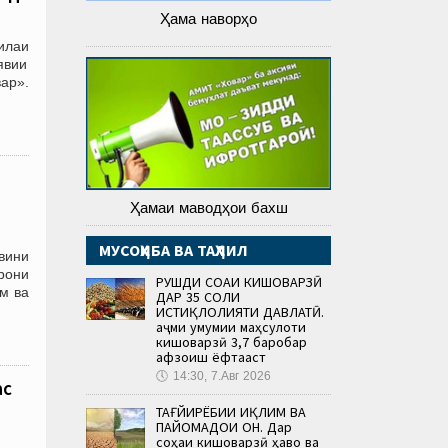
Ҳама наворҳо
илаи
явии
ар».
Ҳамаи маводҳои бахш
МУСОҲИБА ВА ТАҲЛИЛ
вини
рони
РУШДИ СОҲАИ КИШОВАРЗӢ
м ва
ДАР 35 СОЛИ
ИСТИҚЛОЛИЯТИ ДАВЛАТӢ.
Ҳаҷми умумии маҳсулоти
кишоварзӣ 3,7 баробар
афзоиш ёфтааст
🕔
14:30, 7.Авг 2026
сӣ
ТАҒЙИРЁБИИ ИҚЛИМ ВА
ПАЙОМАДҲОИ ОН. Дар
соҳаи кишоварзӣ ҳаво ва