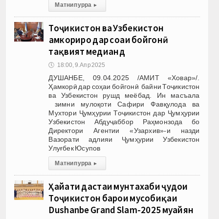
Матни пурра
▸
Тоҷикистон ва Узбекистон
ҳамкориро дар соҳаи бойгонӣ
тақвият медиҳанд
🕔
18:00, 9.Апр 2025
ДУШАНБЕ, 09.04.2025 /АМИТ «Ховар»/.
Ҳамкорӣ дар соҳаи бойгонӣ байни Тоҷикистон
ва Узбекистон рушд меёбад. Ин масъала
зимни мулоқоти Сафири Фавқулода ва
Мухтори Ҷумҳурии Тоҷикистон дар Ҷумҳурии
Узбекистон Абдуҷаббор Раҳмонзода бо
Директори Агентии «Узархив»-и назди
Вазорати адлияи Ҷумҳурии Узбекистон
Улуғбек Юсупов
Матни пурра
▸
Ҳайати дастаи мунтахаби ҷудои
Тоҷикистон барои мусобиқаи
Dushanbe Grand Slam-2025 муайян