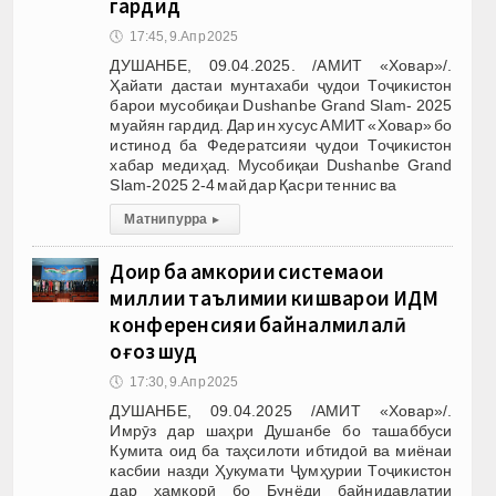
гардид
🕔
17:45, 9.Апр 2025
ДУШАНБЕ, 09.04.2025. /АМИТ «Ховар»/.
Ҳайати дастаи мунтахаби ҷудои Тоҷикистон
барои мусобиқаи Dushanbe Grand Slam- 2025
муайян гардид. Дар ин хусус АМИТ «Ховар» бо
истинод ба Федератсияи ҷудои Тоҷикистон
хабар медиҳад. Мусобиқаи Dushanbe Grand
Slam-2025 2-4 май дар Қасри теннис ва
Матни пурра
▸
Доир ба ҳамкории системаҳои
миллии таълимии кишварҳои ИДМ
конференсияи байналмилалӣ
оғоз шуд
🕔
17:30, 9.Апр 2025
ДУШАНБЕ, 09.04.2025 /АМИТ «Ховар»/.
Имрӯз дар шаҳри Душанбе бо ташаббуси
Кумита оид ба таҳсилоти ибтидоӣ ва миёнаи
касбии назди Ҳукумати Ҷумҳурии Тоҷикистон
дар ҳамкорӣ бо Бунёди байнидавлатии