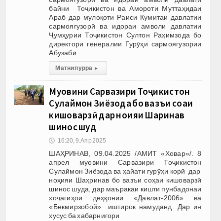
байни Тоҷикистон ва Амороти Муттаҳидаи
Араб дар мулоқоти Раиси Кумитаи давлатии
сармоягузорӣ ва идораи амволи давлатии
Ҷумҳурии Тоҷикистон Султон Раҳимзода бо
директори генералии Гурӯҳи сармоягузории
Абузабӣ
Матни пурра
▸
Муовини Сарвазири Тоҷикистон
Сулаймон Зиёзода бо вазъи соҳаи
кишоварзӣ дар ноҳияи Шаҳринав
шинос шуд
🕔
16:20, 9.Апр 2025
ШАҲРИНАВ, 09.04.2025 /АМИТ «Ховар»/. 8
апрел муовини Сарвазири Тоҷикистон
Сулаймон Зиёзода ва ҳайати гурӯҳи корӣ дар
ноҳияи Шаҳринав бо вазъи соҳаи кишоварзӣ
шинос шуда, дар маъракаи кишти пунбадонаи
хоҷагиҳои деҳқонии «Давлат-2006» ва
«Бекмирзобой» иштирок намуданд. Дар ин
хусус ба хабарнигори