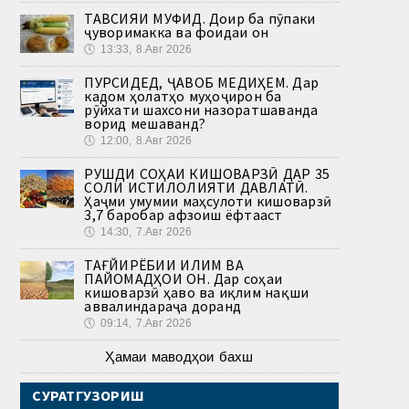
ТАВСИЯИ МУФИД. Доир ба пӯпаки
ҷуворимакка ва фоидаи он
🕔
13:33, 8.Авг 2026
ПУРСИДЕД, ҶАВОБ МЕДИҲЕМ. Дар
кадом ҳолатҳо муҳоҷирон ба
рӯйхати шахсони назоратшаванда
ворид мешаванд?
🕔
12:00, 8.Авг 2026
РУШДИ СОҲАИ КИШОВАРЗӢ ДАР 35
СОЛИ ИСТИҚЛОЛИЯТИ ДАВЛАТӢ.
Ҳаҷми умумии маҳсулоти кишоварзӣ
3,7 баробар афзоиш ёфтааст
🕔
14:30, 7.Авг 2026
ТАҒЙИРЁБИИ ИҚЛИМ ВА
ПАЙОМАДҲОИ ОН. Дар соҳаи
кишоварзӣ ҳаво ва иқлим нақши
аввалиндараҷа доранд
🕔
09:14, 7.Авг 2026
Ҳамаи маводҳои бахш
СУРАТГУЗОРИШ