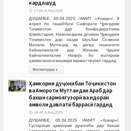
карда шуд
🕔
17:00, 9.Апр 2025
ДУШАНБЕ, 09.04.2025 /АМИТ «Ховар»/. 8
апрел бо ташаббуси Сафорати Ҷумҳурии
Тоҷикистон дар Конфедератсияи
Швейстария, Намояндагии доимии Ҷумҳурии
Тоҷикистон дар назди Шуъбаи Созмони
Милали Муттаҳид ва дигар ташкилоти
байналмилалӣ дар Женева Ҷашни
байналмилалии Наврӯз бо иштироки
ҳамватанони кишвари иқомат таҷлил гардид.
Матни пурра
▸
Ҳамкории дуҷонибаи Тоҷикистон
ва Амороти Муттаҳидаи Араб дар
бахши сармоягузорӣ ва идораи
амволи давлатӣ баррасӣ гардид
🕔
16:40, 9.Апр 2025
ДУШАНБЕ, 09.04.2025 /АМИТ «Ховар»/.
Густариши ҳамкории дуҷониба дар бахши
сармоягузорӣ ва идораи амволи давлатӣ