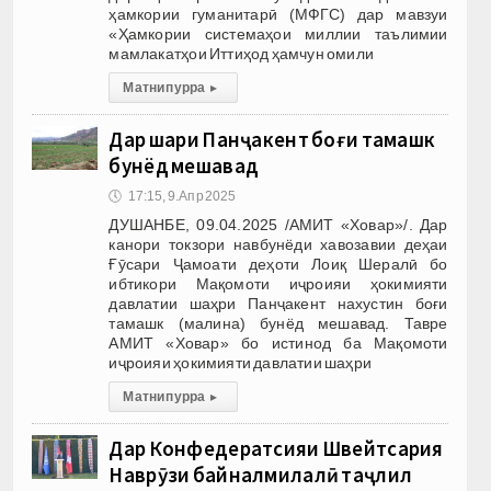
ҳамкории гуманитарӣ (МФГС) дар мавзуи
«Ҳамкории системаҳои миллии таълимии
мамлакатҳои Иттиҳод ҳамчун омили
Матни пурра
▸
Дар шаҳри Панҷакент боғи тамашк
бунёд мешавад
🕔
17:15, 9.Апр 2025
ДУШАНБЕ, 09.04.2025 /АМИТ «Ховар»/. Дар
канори токзори навбунёди хавозавии деҳаи
Ғӯсари Ҷамоати деҳоти Лоиқ Шералӣ бо
ибтикори Мақомоти иҷроияи ҳокимияти
давлатии шаҳри Панҷакент нахустин боғи
тамашк (малина) бунёд мешавад. Тавре
АМИТ «Ховар» бо истинод ба Мақомоти
иҷроияи ҳокимияти давлатии шаҳри
Матни пурра
▸
Дар Конфедератсияи Швейтсария
Наврӯзи байналмилалӣ таҷлил