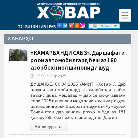
☰
|
|
|
|
"Ховар FM"
TJ
RU
EN
AR
FAR
ХАБАРҲО
«КАМАРБАНДИ САБЗ». Дар шафати
роҳҳои автомобилгард беш аз 180
ҳазор бех ниҳол шинонида шуд
🕔
19:00, 9.Апр 2025
ДУШАНБЕ, 09.04.2025 /АМИТ «Ховар»/. Дар
роҳҳои автомобилгард «камарбанди сабз»
таъсис дода мешавад – дар се моҳи аввали
соли 2025 идораҳои маҳаллии хоҷагии роҳҳои
автомобилгарди Вазорати нақлиёти Ҷумҳурии
Тоҷикистон дар канори роҳҳо зиёда аз 181
ҳазору 295 бех ниҳол шинониданд. Дар ин
Матни пурра
▸