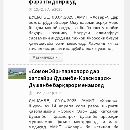
фарҳангӣ доир шуд
🕔
13:42, 9.Апр 2025
ДУШАНБЕ, 09.04.2025 /АМИТ «Ховар»/. Дар
воқеъ, рӯди обшори Ому давоми асрҳо моро
бо ҳам мепайвандад ва бо баракату файзи
баҳори нозанину Наврӯзи оламафрӯз
сарзамини аҷдодӣ ва паҳнои Хуросони бузург
ҳамешасабз боқӣ мемонад. Ҳарчанд ки аз
таҷлили маросими наврӯзӣ андаке гузашта,
Матни пурра
▸
«Сомон Эйр» парвозҳоро дар
хатсайри Душанбе-Красноярск-
Душанбе барқарор менамояд
🕔
13:21, 9.Апр 2025
ДУШАНБЕ, 09.04.2025 /АМИТ «Ховар»/.
Шуруъ аз 14 апрели соли равон ширкати
ҳавопаймоии «Сомон Эйр» дар хатсайри
Душанбе — Красноярск – Душанбе парвозҳои
мунтазамро фаъол мегардонад, иттилоъ
медиҳад АМИТ «Ховар» бо истинод ба