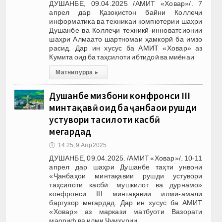
ДУШАНБЕ, 09.04.2025 /АМИТ «Ховар»/. 7
апрел дар Қазоқистон байни Коллеҷи
информатика ва техникаи компютерии шаҳри
Душанбе ва Коллеҷи техникӣ-инноватсионии
шаҳри Алмаато шартномаи ҳамкорӣ ба имзо
расид. Дар ин хусус ба АМИТ «Ховар» аз
Кумита оид ба таҳсилоти ибтидоӣ ва миёнаи
Матни пурра
▸
Душанбе мизбони конфронси III
минтақавӣ оид ба ҷанбаҳои рушди
устувори таҳсилоти касбӣ
мегардад
🕔
14:25, 9.Апр 2025
ДУШАНБЕ, 09.04.2025. /АМИТ «Ховар»/. 10-11
апрел дар шаҳри Душанбе таҳти унвони
«Ҷанбаҳои минтақавии рушди устувори
таҳсилоти касбӣ: мушкилот ва дурнамо»
конфронси III минтақавии илмӣ-амалӣ
баргузор мегардад. Дар ин хусус ба АМИТ
«Ховар» аз маркази матбуоти Вазорати
маориф ва илми Ҷумҳурии