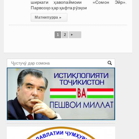
ширкати ҳавопаймоии «Сомон Эйр».
Парвозҳо ҳар ҳафта рӯзҳои
Матни пурра
▸
▸
1
2