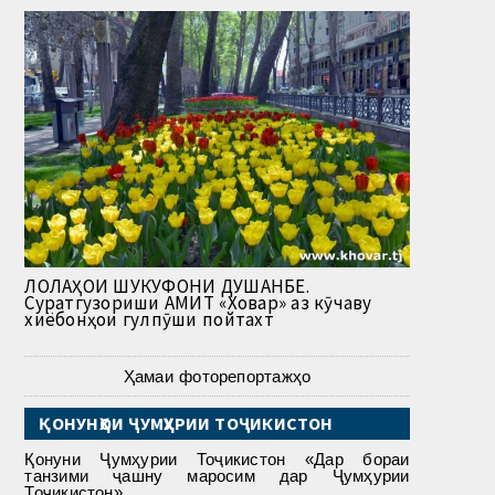
ЛОЛАҲОИ ШУКУФОНИ ДУШАНБЕ.
Суратгузориши АМИТ «Ховар» аз кӯчаву
хиёбонҳои гулпӯши пойтахт
Ҳамаи фоторепортажҳо
ҚОНУНҲОИ ҶУМҲУРИИ ТОҶИКИСТОН
Қонуни Ҷумҳурии Тоҷикистон «Дар бораи
танзими ҷашну маросим дар Ҷумҳурии
Тоҷикистон»