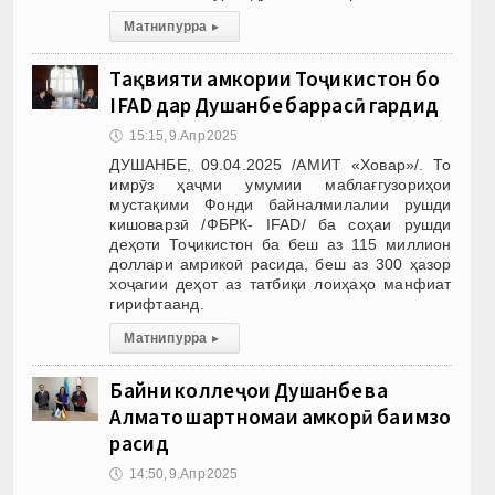
Матни пурра
▸
Тақвияти ҳамкории Тоҷикистон бо
IFAD дар Душанбе баррасӣ гардид
🕔
15:15, 9.Апр 2025
ДУШАНБЕ, 09.04.2025 /АМИТ «Ховар»/. То
имрӯз ҳаҷми умумии маблағгузориҳои
мустақими Фонди байналмилалии рушди
кишоварзӣ /ФБРК- IFAD/ ба соҳаи рушди
деҳоти Тоҷикистон ба беш аз 115 миллион
доллари амрикоӣ расида, беш аз 300 ҳазор
хоҷагии деҳот аз татбиқи лоиҳаҳо манфиат
гирифтаанд.
Матни пурра
▸
Байни коллеҷҳои Душанбе ва
Алмато шартномаи ҳамкорӣ ба имзо
расид
🕔
14:50, 9.Апр 2025