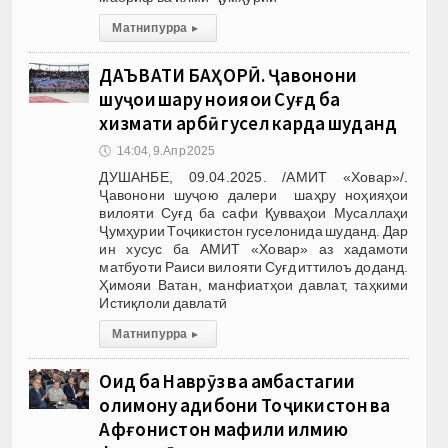
Матни пурра
▸
ДАЪВАТИ БАҲОРӢ. Ҷавонони
шуҷои шаҳру ноҳияҳои Суғд ба
хизмати ҳарбӣ гусел карда шуданд
🕔
14:04, 9.Апр 2025
ДУШАНБЕ, 09.04.2025. /АМИТ «Ховар»/.
Ҷавонони шуҷою далери шаҳру ноҳияҳои
вилояти Суғд ба сафи Қувваҳои Мусаллаҳи
Ҷумҳурии Тоҷикистон гуселонида шуданд. Дар
ин хусус ба АМИТ «Ховар» аз хадамоти
матбуоти Раиси вилояти Суғд иттилоъ доданд.
Ҳимояи Ватан, манфиатҳои давлат, таҳкими
Истиқлоли давлатӣ
Матни пурра
▸
Оид ба Наврӯз ва ҳамбастагии
олимону адибони Тоҷикистон ва
Афғонистон маҳфили илмию