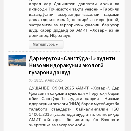
апрел дар Донишгоҳи давлатии молия ва
иқтисоди Тоҷикистон таҳти унвони «Тарбияи
ватандӯстии шаҳрвандон-василаи таҳкими
давлатдории миллӣ, пешгирӣ аз исрофкорӣ,
экстремизм ва терроризм» ҳамоиш баргузор
шуд, хабар доданд ба АМИТ «Ховар» аз ин
донишгоҳ. Иброз шуд,
Матни пурра
▸
Дар неругоҳи «Сангтӯда-1» аудити
Низоми идоракунии экологӣ
гузаронида шуд
🕔
18:15, 9.Апр 2025
ДУШАНБЕ, 09.04.2025 /АМИТ «Ховар»/. Дар
Ҷамъияти саҳомии кушодаи «Неругоҳи барқи
обии Сангтӯда-1» аудити даврии Низоми
идоракунии экологӣ (НИЭ) барои мутобиқат ба
талаботи стандарти байналмилалии ISO
14001:2015 гузаронида шуд, иттилоъ медиҳад
АМИТ «Ховар» бо истинод ба Вазорати
энергетика ва захираҳои оби