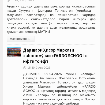
🕔
15:47, 9.Апр 2025
Агентии хариди давлатии мол, кор ва хизматрасонии
назди Ҳукумати Ҷумҳурии Тоҷикистон (минбаъд –
мақомоти ваколатдор) ва ташкилотҳои харидор
довталабони салоҳиятдорро барои иштирок дар
озмунҳои хариди номгӯи зерини мол, кор ва
хизматрасонӣ, ки дар як давр гузаронида мешаванд,
даъват менамоянд: МАТНИ
Матни пурра
▸
Дар шаҳри Ҳисор Маркази
забономӯзии «FARDO SCHOOL»
ифтитоҳ ёфт
🕔
15:40, 9.Апр 2025
ДУШАНБЕ, 09.04.2025 /АМИТ «Ховар»/.
Бахшида ба ҷашни 35-солагии Истиқлоли
давлатии Ҷумҳурии Тоҷикистон дар шаҳри
Ҳисор Маркази забономӯзии «FARDO
SCHOOL» ифтитоҳ гардид, иттилоъ медиҳад
АМИТ «Ховар» бо истинод ба Мақомоти
иҷроияи ҳокимияти давлатии шаҳри Ҳисор.
Иншооти мазкур аз ду ошёна иборат