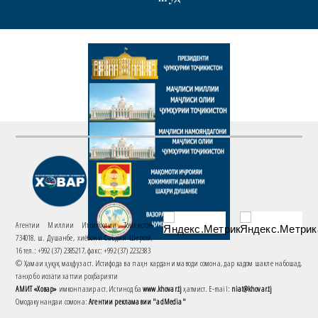
Агентии Миллии Иттилоотии Тоҷикистон
734018. ш. Душанбе, хиёбони Саъдии Шерозӣ,
16 тел.: +992 (37) 2385217, факс: +992 (37) 2232383
© Ҳамаи ҳуқуқ маҳфуз аст. Истифода ва паҳн кардани маводи сомона, дар кадом шакле набошад,
танҳо бо иҷозати хаттии роҳбарияти
АМИТ «Ховар»
имконпазир аст. Истинод ба
www.khovar.tj
ҳатмист. E-mail:
niat@khovar.tj
Омодакунандаи сомона:
Агентии рекламавии "adMedia"