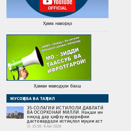
Ҳама наворҳо
Ҳамаи маводҳои бахш
МУСОҲИБА ВА ТАҲЛИЛ
35-СОЛАГИИ ИСТИҚЛОЛИ ДАВЛАТӢ
ВА ОСОРХОНАИ МИЛЛӢ. Нақши ин
ниҳод дар ҳифзу муаррифии
дастовардҳои истиқлол муҳим аст
🕔
15:39, 8.Авг 2026