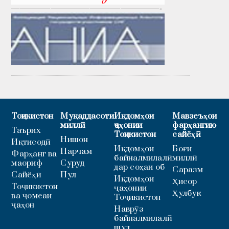
———————————————————-
Тоҷикистон
Муқаддасоти
Иқдомҳои
Мавзеъҳои
миллӣ
ҷаҳонии
фарҳангию
Таърих
Тоҷикистон
сайёҳӣ
Нишон
Иқтисодӣ
Иқдомҳои
Боғи
Парчам
Фарҳанг ва
байналмилалӣ
миллӣ
маориф
Суруд
дар соҳаи об
Саразм
Сайёҳӣ
Пул
Иқдомҳои
Ҳисор
Тоҷикистон
ҷаҳонии
Ҳулбук
ва ҷомеаи
Тоҷикистон
ҷаҳон
Наврӯз
байналмилалӣ
шуд