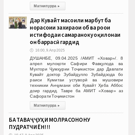
Матни пурра
▸
Дар Кувайт масоили марбут ба
норасоии захираҳои об ва роҳҳои
истифодаи самараноку оқилонаи
он баррасӣ гардид
🕔
16:00, 9.Апр 2025
ДУШАНБЕ, 09.04.2025 /АМИТ «Ховар»/. 8
апрел мулоқоти Сафири Фавқулода ва
Мухтори Ҷумҳурии Тоҷикистон дар Давлати
Кувайт доктор Зубайдулло Зубайдзода бо
раиси Кумитаи устуворӣ ва мушовири
техникии Анҷумани оби Кувайт Ҳеба Аббос
доир гардид. Тавре ба АМИТ «Ховар» аз
Сафорати Тоҷикистон
Матни пурра
▸
БА ТАВАҶҶУҲИ МОЛРАСОНОНУ
ПУДРАТЧИЁН!!!