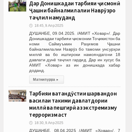
Дар Донишкадаи тарбияи ҷисмонӣ
Ҷашни байналмилалии Наврӯзро
таҷлил намуданд
🕔
18:45, 9.Апр 2025
ДУШАНБЕ, 09.04.2025. /АМИТ «Ховар»/. Дар
Донишкадаи тарбияи ҷисмонии Тоҷикистон ба
номи Саймуъмин Раҳимов Ҷашни
байналмилалии Наврӯз бо тамоми унсурҳои
миллӣ ва бо иштироки намояндагони 18
давлати дунё таҷлил гардид. Дар ин хусус ба
АМИТ «Ховар» аз ин донишкада хабар
доданд.
Матни пурра
▸
Тарбияи ватандӯстии шаҳрвандон
василаи таҳкими давлатдории
миллӣ ва пешгирӣ аз экстремизму
терроризм аст
🕔
18:30, 9.Апр 2025
ДУШАНБЕ, 08.04.2025 /АМИТ «Ховар»/. 7