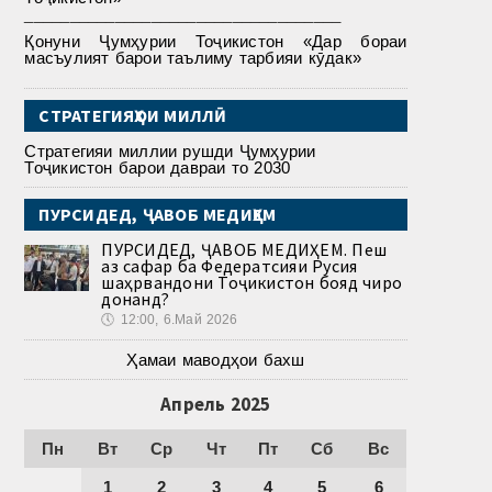
___________________________________
Қонуни Ҷумҳурии Тоҷикистон «Дар бораи
масъулият барои таълиму тарбияи кӯдак»
СТРАТЕГИЯҲОИ МИЛЛӢ
Стратегияи миллии рушди Ҷумҳурии
Тоҷикистон барои давраи то 2030
ПУРСИДЕД, ҶАВОБ МЕДИҲЕМ
ПУРСИДЕД, ҶАВОБ МЕДИҲЕМ. Пеш
аз сафар ба Федератсияи Русия
шаҳрвандони Тоҷикистон бояд чиро
донанд?
🕔
12:00, 6.Май 2026
Ҳамаи маводҳои бахш
Апрель 2025
Пн
Вт
Ср
Чт
Пт
Сб
Вс
1
2
3
4
5
6