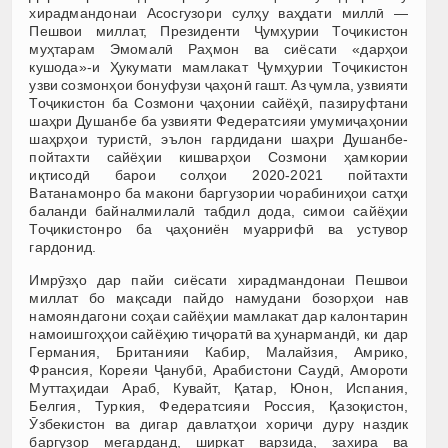
хирадмандонаи Асосгузори сулҳу ваҳдати миллӣ —
Пешвои миллат, Президенти Ҷумҳурии Тоҷикистон
муҳтарам Эмомалӣ Раҳмон ва сиёсати «дарҳои
кушода»-и Ҳукумати мамлакат Ҷумҳурии Тоҷикистон
узви созмонҳои бонуфузи ҷаҳонӣ гашт. Аз ҷумла, узвияти
Тоҷикистон ба Созмони ҷаҳонии сайёҳӣ, пазируфтани
шаҳри Душанбе ба узвияти Федератсияи умумиҷаҳонии
шаҳрҳои туристӣ, эълон гардидани шаҳри Душанбе-
пойтахти сайёҳии кишварҳои Созмони ҳамкории
иқтисодӣ барои солҳои 2020-2021 пойтахти
Ватанамонро ба макони баргузории чорабиниҳои сатҳи
баланди байналмилалӣ табдил дода, симои сайёҳии
Тоҷикистонро ба ҷаҳониён муаррифӣ ва устувор
гардонид.
Имрӯзҳо дар пайи сиёсати хирадмандонаи Пешвои
миллат бо мақсади пайдо намудани бозорҳои нав
намояндагони соҳаи сайёҳии мамлакат дар калонтарин
намоишгоҳҳои сайёҳию тиҷоратӣ ва ҳунармандӣ, ки дар
Германия, Британияи Кабир, Малайзия, Амрико,
Франсия, Кореяи Ҷанубӣ, Арабистони Саудӣ, Амороти
Муттаҳидаи Араб, Кувайт, Қатар, Юнон, Испания,
Белгия, Туркия, Федератсияи Россия, Қазоқистон,
Ӯзбекистон ва дигар давлатҳои хориҷи дуру наздик
баргузор мегарданд, ширкат варзида, захира ва