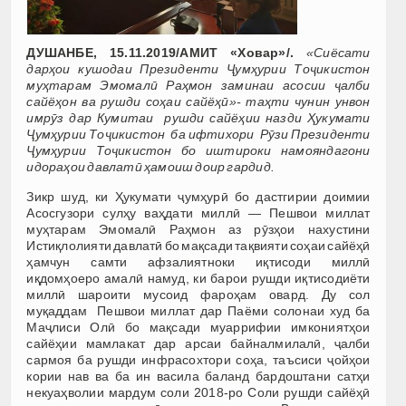
ДУШАНБЕ, 15.11.2019/АМИТ «Ховар»/.
«Сиёсати
дарҳои кушодаи Президенти Ҷумҳурии Тоҷикистон
муҳтарам Эмомалӣ Раҳмон заминаи асосии ҷалби
сайёҳон ва рушди соҳаи сайёҳӣ»- таҳти чунин унвон
имрӯз дар Кумитаи рушди сайёҳии назди Ҳукумати
Ҷумҳурии Тоҷикистон ба ифтихори Рӯзи Президенти
Ҷумҳурии Тоҷикистон бо иштироки намояндагони
идораҳои давлатӣ ҳамоиш доир гардид.
Зикр шуд, ки Ҳукумати ҷумҳурӣ бо дастгирии доимии
Асосгузори сулҳу ваҳдати миллӣ — Пешвои миллат
муҳтарам Эмомалӣ Раҳмон аз рӯзҳои нахустини
Истиқлолияти давлатӣ бо мақсади тақвияти соҳаи сайёҳӣ
ҳамчун самти афзалиятноки иқтисоди миллӣ
иқдомҳоеро амалӣ намуд, ки барои рушди иқтисодиёти
миллӣ шароити мусоид фароҳам овард. Ду сол
муқаддам Пешвои миллат дар Паёми солонаи худ ба
Маҷлиси Олӣ бо мақсади муаррифии имкониятҳои
сайёҳии мамлакат дар арсаи байналмилалӣ, ҷалби
сармоя ба рушди инфрасохтори соҳа, таъсиси ҷойҳои
кории нав ва ба ин васила баланд бардоштани сатҳи
некуаҳволии мардум соли 2018-ро Соли рушди сайёҳӣ