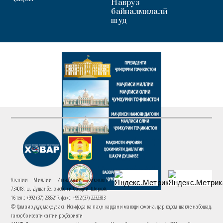
Наврӯз
байналмилалӣ
шуд
Агентии Миллии Иттилоотии Тоҷикистон
734018. ш. Душанбе, хиёбони Саъдии Шерозӣ,
16 тел.: +992 (37) 2385217, факс: +992 (37) 2232383
© Ҳамаи ҳуқуқ маҳфуз аст. Истифода ва паҳн кардани маводи сомона, дар кадом шакле набошад,
танҳо бо иҷозати хаттии роҳбарияти