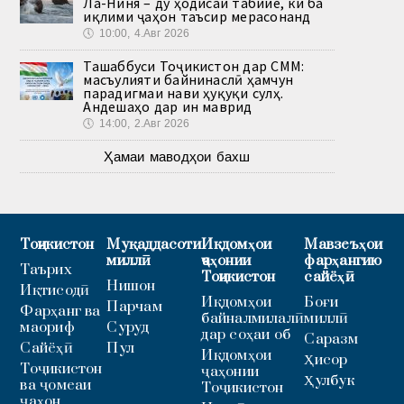
Ла-Ниня – ду ҳодисаи табиие, ки ба
иқлими ҷаҳон таъсир мерасонанд
🕔
10:00, 4.Авг 2026
Ташаббуси Тоҷикистон дар СММ:
масъулияти байнинаслӣ ҳамчун
парадигмаи нави ҳуқуқи сулҳ.
Андешаҳо дар ин маврид
🕔
14:00, 2.Авг 2026
Ҳамаи маводҳои бахш
Тоҷикистон
Муқаддасоти
Иқдомҳои
Мавзеъҳои
миллӣ
ҷаҳонии
фарҳангию
Таърих
Тоҷикистон
сайёҳӣ
Нишон
Иқтисодӣ
Иқдомҳои
Боғи
Парчам
Фарҳанг ва
байналмилалӣ
миллӣ
маориф
Суруд
дар соҳаи об
Саразм
Сайёҳӣ
Пул
Иқдомҳои
Ҳисор
Тоҷикистон
ҷаҳонии
Ҳулбук
ва ҷомеаи
Тоҷикистон
ҷаҳон