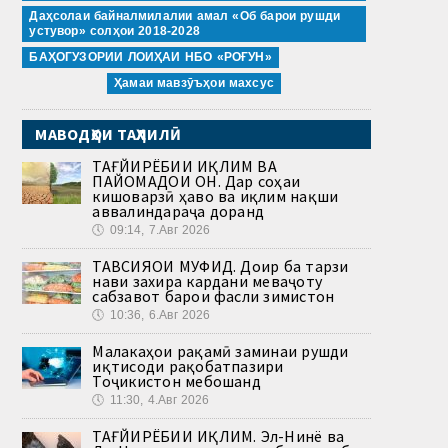
Даҳсолаи байналмилалии амал «Об барои рушди
устувор» солҳои 2018-2028
БАҲОГУЗОРИИ ЛОИҲАИ НБО «РОҒУН»
Ҳамаи мавзӯъҳои махсус
МАВОДҲОИ ТАҲЛИЛӢ
ТАҒЙИРЁБИИ ИҚЛИМ ВА
ПАЙОМАДҲОИ ОН. Дар соҳаи
кишоварзӣ ҳаво ва иқлим нақши
аввалиндараҷа доранд
🕔
09:14, 7.Авг 2026
ТАВСИЯҲОИ МУФИД. Доир ба тарзи
нави захира кардани меваҷоту
сабзавот барои фасли зимистон
🕔
10:36, 6.Авг 2026
Малакаҳои рақамӣ заминаи рушди
иқтисоди рақобатпазири
Тоҷикистон мебошанд
🕔
11:30, 4.Авг 2026
ТАҒЙИРЁБИИ ИҚЛИМ. Эл-Нинё ва