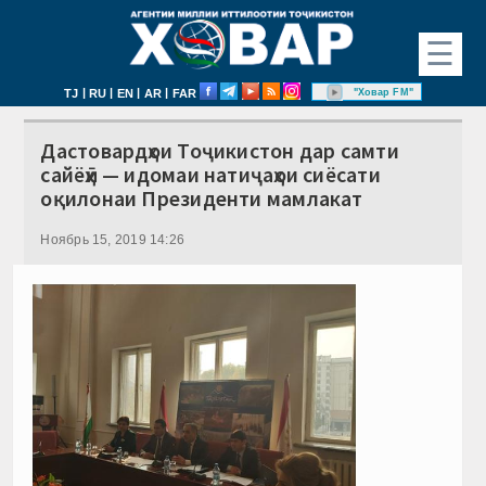
☰
|
|
|
|
"Ховар FM"
TJ
RU
EN
AR
FAR
Дастовардҳои Тоҷикистон дар самти
сайёҳӣ — идомаи натиҷаҳои сиёсати
оқилонаи Президенти мамлакат
Ноябрь 15, 2019 14:26