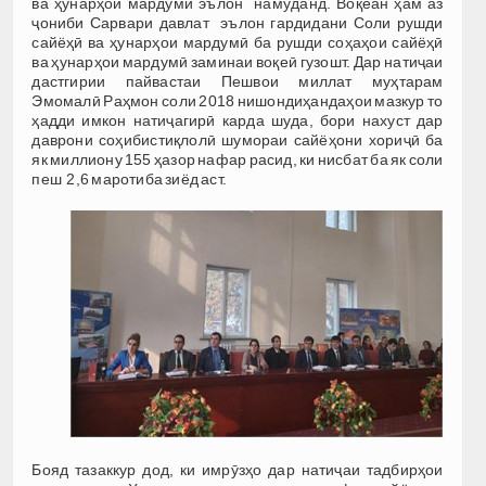
ва ҳунарҳои мардумӣ эълон намуданд. Воқеан ҳам аз
ҷониби Сарвари давлат эълон гардидани Соли рушди
сайёҳӣ ва ҳунарҳои мардумӣ ба рушди соҳаҳои сайёҳӣ
ва ҳунарҳои мардумӣ заминаи воқеӣ гузошт. Дар натиҷаи
дастгирии пайвастаи Пешвои миллат муҳтарам
Эмомалӣ Раҳмон соли 2018 нишондиҳандаҳои мазкур то
ҳадди имкон натиҷагирӣ карда шуда, бори нахуст дар
даврони соҳибистиқлолӣ шумораи сайёҳони хориҷӣ ба
як миллиону 155 ҳазор нафар расид, ки нисбат ба як соли
пеш 2,6 маротиба зиёд аст.
Бояд тазаккур дод, ки имрӯзҳо дар натиҷаи тадбирҳои