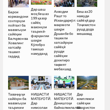
Дар шаш
Аз водии
Беш аз 20
Барои
моҳ беш аз
Рашт то
намуди
кормандони
199 ҳазор
Искандаркӯл:
сайёҳӣ дар
сохторҳои
сайёҳ
мақомоти
Тоҷикистон
пойтахт ба
маконҳои
шаҳри
рушд дода
мавзеъҳои
таърихӣ-
Душанбе бо
мешавад
сайёҳии
фарҳангии
ташкили
Балҷувон ва
шаҳри
хатсайрҳои
Ховалинг
Кӯлобро
сайёҳӣ
хатсайр
тамошо
рушди
ташкил
намуданд
сайёҳии
гардид
дохилиро
тақвият
мебахшад
Таваҷҷуҳи
НИШАСТИ
НИШАСТИ
Дар
сайёҳон ба
МАТБУОТӢ.
МАТБУОТӢ.
комплекси
мавзеъҳои
Дар
Донишгоҳи
сайёҳии
таърихии
нимсолаи
байналмилалии
Шаҳристон