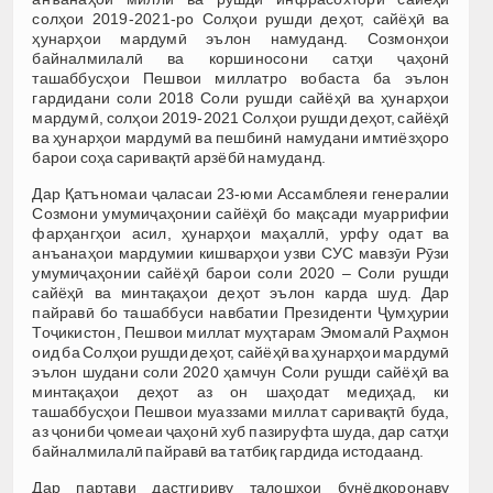
солҳои 2019-2021-ро Солҳои рушди деҳот, сайёҳӣ ва
ҳунарҳои мардумӣ эълон намуданд. Созмонҳои
байналмилалӣ ва коршиносони сатҳи ҷаҳонӣ
ташаббусҳои Пешвои миллатро вобаста ба эълон
гардидани соли 2018 Соли рушди сайёҳӣ ва ҳунарҳои
мардумӣ, солҳои 2019-2021 Солҳои рушди деҳот, сайёҳӣ
ва ҳунарҳои мардумӣ ва пешбинӣ намудани имтиёзҳоро
барои соҳа саривақтӣ арзёбӣ намуданд.
Дар Қатъномаи ҷаласаи 23-юми Ассамблеяи генералии
Созмони умумиҷаҳонии сайёҳӣ бо мақсади муаррифии
фарҳангҳои асил, ҳунарҳои маҳаллӣ, урфу одат ва
анъанаҳои мардумии кишварҳои узви СУС мавзӯи Рӯзи
умумиҷаҳонии сайёҳӣ барои соли 2020 – Соли рушди
сайёҳӣ ва минтақаҳои деҳот эълон карда шуд. Дар
пайравӣ бо ташаббуси навбатии Президенти Ҷумҳурии
Тоҷикистон, Пешвои миллат муҳтарам Эмомалӣ Раҳмон
оид ба Солҳои рушди деҳот, сайёҳӣ ва ҳунарҳои мардумӣ
эълон шудани соли 2020 ҳамчун Соли рушди сайёҳӣ ва
минтақаҳои деҳот аз он шаҳодат медиҳад, ки
ташаббусҳои Пешвои муаззами миллат саривақтӣ буда,
аз ҷониби ҷомеаи ҷаҳонӣ хуб пазируфта шуда, дар сатҳи
байналмилалӣ пайравӣ ва татбиқ гардида истодаанд.
Дар партави дастгириву талошҳои бунёдкоронаву