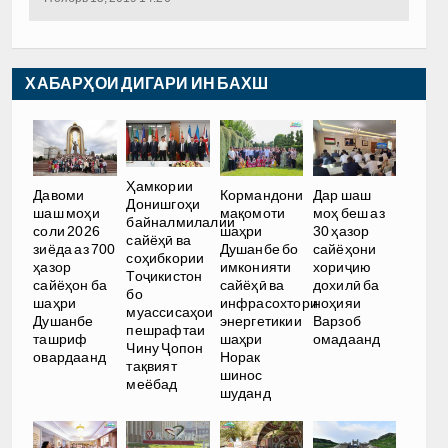
ХАБАРҲОИ ДИГАРИ ИН БАХШ
Ҳамкории
Давоми
Кормандони
Дар шаш
Донишгоҳи
шаш моҳи
мақомоти
моҳ беш аз
байналмилалии
соли 2026
шаҳри
30 ҳазор
сайёҳӣ ва
зиёда аз 700
Душанбе бо
сайёҳони
соҳибкории
ҳазор
имконияти
хориҷию
Тоҷикистон
сайёҳон ба
сайёҳӣ ва
дохилӣ ба
бо
шаҳри
инфрасохтори
ноҳияи
муассисаҳои
Душанбе
энергетикии
Варзоб
пешрафтаи
ташриф
шаҳри
омадаанд
Чину Ҷопон
овардаанд
Норак
тақвият
шинос
меёбад
шуданд