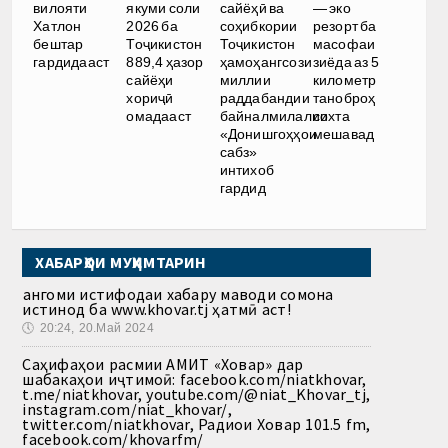
вилояти
якуми соли
сайёҳӣ ва
— эко
Хатлон
2026 ба
соҳибкории
резорт ба
бештар
Тоҷикистон
Тоҷикистон
масофаи
гардидааст
889,4 ҳазор
ҳамоҳангсози
зиёда аз 5
сайёҳи
миллии
километр
хориҷӣ
раддабандии
таноброҳ
омадааст
байналмилалии
сохта
«Донишгоҳҳои
мешавад
сабз»
интихоб
гардид
ХАБАРҲОИ МУҲИМТАРИН
Ҳангоми истифодаи хабару маводи сомона
истинод ба www.khovar.tj ҳатмӣ аст!
🕔
20:24, 20.Май 2024
Саҳифаҳои расмии АМИТ «Ховар» дар
шабакаҳои иҷтимоӣ: facebook.com/niatkhovar,
t.me/niatkhovar, youtube.com/@niat_Khovar_tj,
instagram.com/niat_khovar/,
twitter.com/niatkhovar, Радиои Ховар 101.5 fm,
facebook.com/khovarfm/