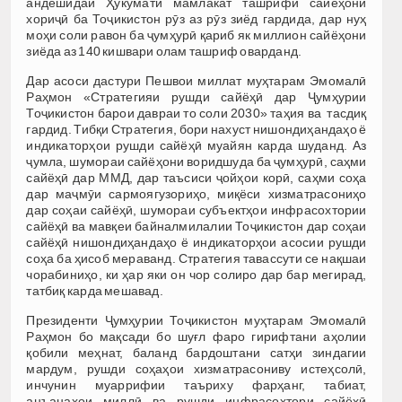
андешидаи Ҳукумати мамлакат ташрифи сайёҳони
хориҷӣ ба Тоҷикистон рӯз аз рӯз зиёд гардида, дар нуҳ
моҳи соли равон ба ҷумҳурӣ қариб як миллион сайёҳони
зиёда аз 140 кишвари олам ташриф оварданд.
Дар асоси дастури Пешвои миллат муҳтарам Эмомалӣ
Раҳмон «Стратегияи рушди сайёҳӣ дар Ҷумҳурии
Тоҷикистон барои давраи то соли 2030» таҳия ва тасдиқ
гардид. Тибқи Стратегия, бори нахуст нишондиҳандаҳо ё
индикаторҳои рушди сайёҳӣ муайян карда шуданд. Аз
ҷумла, шумораи сайёҳони воридшуда ба ҷумҳурӣ, саҳми
сайёҳӣ дар ММД, дар таъсиси ҷойҳои корӣ, саҳми соҳа
дар маҷмӯи сармоягузориҳо, миқёси хизматрасониҳо
дар соҳаи сайёҳӣ, шумораи субъектҳои инфрасохтории
сайёҳӣ ва мавқеи байналмилалии Тоҷикистон дар соҳаи
сайёҳӣ нишондиҳандаҳо ё индикаторҳои асосии рушди
соҳа ба ҳисоб мераванд. Стратегия тавассути се нақшаи
чорабиниҳо, ки ҳар яки он чор солиро дар бар мегирад,
татбиқ карда мешавад.
Президенти Ҷумҳурии Тоҷикистон муҳтарам Эмомалӣ
Раҳмон бо мақсади бо шуғл фаро гирифтани аҳолии
қобили меҳнат, баланд бардоштани сатҳи зиндагии
мардум, рушди соҳаҳои хизматрасониву истеҳсолӣ,
инчунин муаррифии таъриху фарҳанг, табиат,
анъанаҳои миллӣ ва рушди инфрасохтори сайёҳӣ