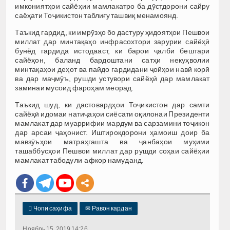
имкониятҳои сайёҳии мамлакатро ба дӯстдорони сайру
саёҳати Тоҷикистон таблиғу ташвиқ менамоянд.
Таъкид гардид, ки имрӯзҳо бо дастуру ҳидоятҳои Пешвои
миллат дар минтақаҳо инфрасохтори зарурии сайёҳӣ
бунёд гардида истодааст, ки барои ҷалби бештари
сайёҳон, баланд бардоштани сатҳи некуҳволии
минтақаҳои деҳот ва пайдо гардидани ҷойҳои навӣ корӣ
ва дар маҷмӯъ, рушди устувори сайёҳӣ дар мамлакат
заминаи мусоид фароҳам меорад.
Таъкид шуд, ки дастовардҳои Тоҷикистон дар самти
сайёҳӣ идомаи натиҷаҳои сиёсати оқилонаи Президенти
мамлакат дар муаррифии мардум ва сарзамини тоҷикон
дар арсаи ҷаҳонист. Иштирокдорони ҳамоиш доир ба
мавзӯъҳои матраҳгашта ва ҷанбаҳои муҳими
ташаббусҳои Пешвои миллат дар рушди соҳаи сайёҳии
мамлакат табодули афкор намуданд.

Чопи саҳифа
✉
Равон кардан
Ноябрь 15, 2019 14:26