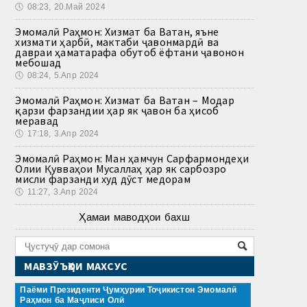
🕔
08:23, 20.Май 2024
Эмомалӣ Раҳмон: Хизмат ба Ватан, яъне
хизмати ҳарбӣ, мактаби ҷавонмардӣ ва
давраи ҳаматарафа обутоб ёфтани ҷавонон
мебошад
🕔
08:24, 5.Апр 2024
Эмомалӣ Раҳмон: Хизмат ба Ватан – Модар
қарзи фарзандии ҳар як ҷавон ба ҳисоб
меравад
🕔
17:18, 3.Апр 2024
Эмомалӣ Раҳмон: Ман ҳамчун Сарфармондеҳи
Олии Қувваҳои Мусаллаҳ ҳар як сарбозро
мисли фарзанди худ дӯст медорам
🕔
11:27, 3.Апр 2024
Ҳамаи маводҳои бахш
МАВЗӮЪҲОИ МАХСУС
Паёми Президенти Ҷумҳурии Тоҷикистон Эмомалӣ
Раҳмон ба Маҷлиси Олӣ