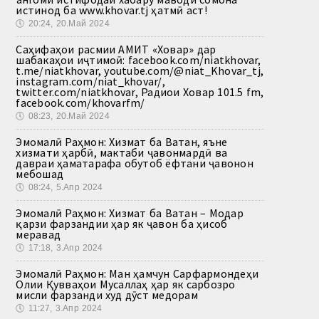
истинод ба www.khovar.tj ҳатмӣ аст!
🕔
20:24, 20.Май 2024
Саҳифаҳои расмии АМИТ «Ховар» дар
шабакаҳои иҷтимоӣ: facebook.com/niatkhovar,
t.me/niatkhovar, youtube.com/@niat_Khovar_tj,
instagram.com/niat_khovar/,
twitter.com/niatkhovar, Радиои Ховар 101.5 fm,
facebook.com/khovarfm/
🕔
08:23, 20.Май 2024
Эмомалӣ Раҳмон: Хизмат ба Ватан, яъне
хизмати ҳарбӣ, мактаби ҷавонмардӣ ва
давраи ҳаматарафа обутоб ёфтани ҷавонон
мебошад
🕔
08:24, 5.Апр 2024
Эмомалӣ Раҳмон: Хизмат ба Ватан – Модар
қарзи фарзандии ҳар як ҷавон ба ҳисоб
меравад
🕔
17:18, 3.Апр 2024
Эмомалӣ Раҳмон: Ман ҳамчун Сарфармондеҳи
Олии Қувваҳои Мусаллаҳ ҳар як сарбозро
мисли фарзанди худ дӯст медорам
🕔
11:27, 3.Апр 2024