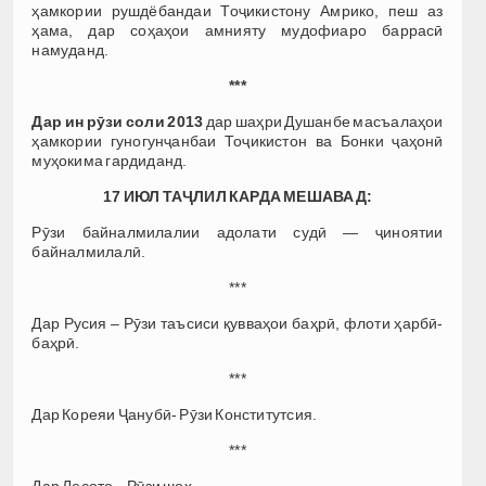
ҳамкории рушдёбандаи Тоҷикистону Амрико, пеш аз
ҳама, дар соҳаҳои амнияту мудофиаро баррасӣ
намуданд.
***
Дар ин рӯзи соли 2013
дар шаҳри Душанбе масъалаҳои
ҳамкории гуногунҷанбаи Тоҷикистон ва Бонки ҷаҳонӣ
муҳокима гардиданд.
17 ИЮЛ ТАҶЛИЛ КАРДА МЕШАВАД:
Рӯзи байналмилалии адолати судӣ — ҷиноятии
байналмилалӣ.
***
Дар Русия – Рӯзи таъсиси қувваҳои баҳрӣ, флоти ҳарбӣ-
баҳрӣ.
***
Дар Кореяи Ҷанубӣ- Рӯзи Конститутсия.
***
Дар Лесото – Рӯзи шоҳ.