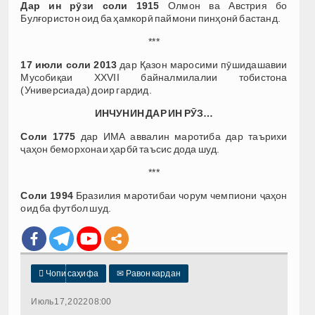
Дар ин рӯзи соли 1915
Олмон ва Австрия бо
Булғористон оид ба ҳамкорӣ паймони пинҳонӣ бастанд.
***
17 июли соли 2013
дар Қазон маросими пӯшидашавии
Мусобиқаи XXVII байналмилалии тобистона
(Универсиада) доир гардид.
ИНЧУНИН ДАР ИН РӮЗ…
Соли 1775
дар ИМА аввалин маротиба дар таърихи
ҷаҳон беморхонаи ҳарбӣ таъсис дода шуд.
***
Соли 1994
Бразилия маротибаи чорум чемпиони ҷаҳон
оид ба футбол шуд.

Чопи саҳифа
✉
Равон кардан
Июль 17, 2022 08:00