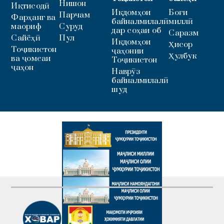
Нишон
Иқтисодӣ
Иқдомҳои
Боғи
Парчам
Фарҳанг ва
байналмилалӣ
миллӣ
маориф
Суруд
дар соҳаи об
Саразм
Сайёҳӣ
Пул
Иқдомҳои
Ҳисор
Тоҷикистон
ҷаҳонии
Ҳулбук
ва ҷомеаи
Тоҷикистон
ҷаҳон
Наврӯз
байналмилалӣ
шуд