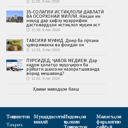
🕔
11:20, 9.Авг 2026
35-СОЛАГИИ ИСТИҚЛОЛИ ДАВЛАТӢ
ВА ОСОРХОНАИ МИЛЛӢ. Нақши ин
ниҳод дар ҳифзу муаррифии
дастовардҳои истиқлол муҳим аст
🕔
15:39, 8.Авг 2026
ТАВСИЯИ МУФИД. Доир ба пӯпаки
ҷуворимакка ва фоидаи он
🕔
13:33, 8.Авг 2026
ПУРСИДЕД, ҶАВОБ МЕДИҲЕМ. Дар
кадом ҳолатҳо муҳоҷирон ба
рӯйхати шахсони назоратшаванда
ворид мешаванд?
🕔
12:00, 8.Авг 2026
Ҳамаи маводҳои бахш
Тоҷикистон
Муқаддасоти
Иқдомҳои
Мавзеъҳои
миллӣ
ҷаҳонии
фарҳангию
Таърих
Тоҷикистон
сайёҳӣ