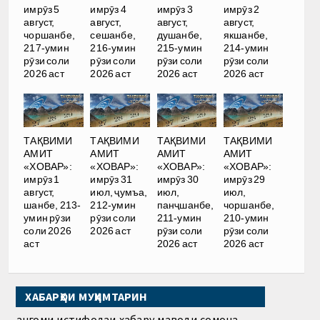
имрӯз 5
имрӯз 4
имрӯз 3
имрӯз 2
август,
август,
август,
август,
чоршанбе,
сешанбе,
душанбе,
якшанбе,
217-умин
216-умин
215-умин
214-умин
рӯзи соли
рӯзи соли
рӯзи соли
рӯзи соли
2026 аст
2026 аст
2026 аст
2026 аст
ТАҚВИМИ
ТАҚВИМИ
ТАҚВИМИ
ТАҚВИМИ
АМИТ
АМИТ
АМИТ
АМИТ
«ХОВАР»:
«ХОВАР»:
«ХОВАР»:
«ХОВАР»:
имрӯз 1
имрӯз 31
имрӯз 30
имрӯз 29
август,
июл, ҷумъа,
июл,
июл,
шанбе, 213-
212-умин
панҷшанбе,
чоршанбе,
умин рӯзи
рӯзи соли
211-умин
210-умин
соли 2026
2026 аст
рӯзи соли
рӯзи соли
аст
2026 аст
2026 аст
ХАБАРҲОИ МУҲИМТАРИН
Ҳангоми истифодаи хабару маводи сомона