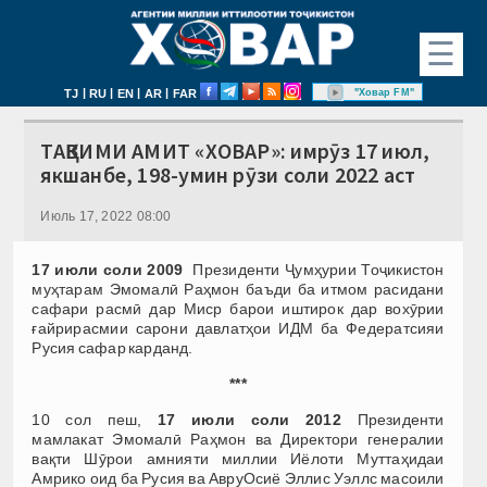
☰
|
|
|
|
"Ховар FM"
TJ
RU
EN
AR
FAR
ТАҚВИМИ АМИТ «ХОВАР»: имрӯз 17 июл,
якшанбе, 198-умин рӯзи соли 2022 аст
Июль 17, 2022 08:00
17 июли соли 2009
Президенти Ҷумҳурии Тоҷикистон
муҳтарам Эмомалӣ Раҳмон баъди ба итмом расидани
сафари расмӣ дар Миср барои иштирок дар вохӯрии
ғайрирасмии сарони давлатҳои ИДМ ба Федератсияи
Русия сафар карданд.
***
10 сол пеш,
17 июли соли 2012
Президенти
мамлакат Эмомалӣ Раҳмон ва Директори генералии
вақти Шӯрои амнияти миллии Иёлоти Муттаҳидаи
Амрико оид ба Русия ва АвруОсиё Эллис Уэллс масоили