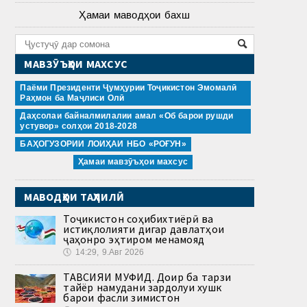
Ҳамаи маводҳои бахш
МАВЗӮЪҲОИ МАХСУС
Паёми Президенти Ҷумҳурии Тоҷикистон Эмомалӣ
Раҳмон ба Маҷлиси Олӣ
Даҳсолаи байналмилалии амал «Об барои рушди
устувор» солҳои 2018-2028
БАҲОГУЗОРИИ ЛОИҲАИ НБО «РОҒУН»
Ҳамаи мавзӯъҳои махсус
МАВОДҲОИ ТАҲЛИЛӢ
Тоҷикистон соҳибихтиёрӣ ва
истиқлолияти дигар давлатҳои
ҷаҳонро эҳтиром менамояд
🕔
14:29, 9.Авг 2026
ТАВСИЯИ МУФИД. Доир ба тарзи
тайёр намудани зардолуи хушк
барои фасли зимистон