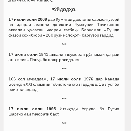
РӮЙДОДҲО:
17 июли соли 2009
дар Кумитаи давлатии сармоягузорӣ
ва идораи амволи давлатии Ҷумҳурии Тоҷикистон
аввалин ҷаласаи идораи татбиқи Барномаи «Рушди
фазои соҳибкорӣ – 200 рӯзи ислоҳот» баргузор гардид.
***
17 июли соли 1841
аввалин шумораи рӯзномаи ҳаҷвии
англисии «Панҷ» ба нашр расидааст.
***
106 сол муқаддам,
17 июли соли
1976
дар Канада
Бозиҳои XXI олимпии тобистона оғоз гардида, 1 август ба
охир расиданд.
***
17 июли соли 1995
Иттиҳоди Аврупо бо Русия
шартномаи тиҷоратӣ баст.
***