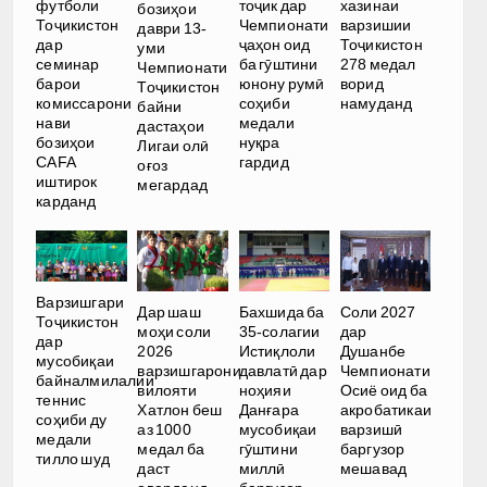
футболи
тоҷик дар
хазинаи
бозиҳои
Тоҷикистон
Чемпионати
варзишии
даври 13-
дар
ҷаҳон оид
Тоҷикистон
уми
семинар
ба гӯштини
278 медал
Чемпионати
барои
юнону румӣ
ворид
Тоҷикистон
комиссарони
соҳиби
намуданд
байни
нави
медали
дастаҳои
бозиҳои
нуқра
Лигаи олӣ
CAFA
гардид
оғоз
иштирок
мегардад
карданд
Варзишгари
Дар шаш
Бахшида ба
Соли 2027
Тоҷикистон
моҳи соли
35-солагии
дар
дар
2026
Истиқлоли
Душанбе
мусобиқаи
варзишгарони
давлатӣ дар
Чемпионати
байналмилалии
вилояти
ноҳияи
Осиё оид ба
теннис
Хатлон беш
Данғара
акробатикаи
соҳиби ду
аз 1000
мусобиқаи
варзишӣ
медали
медал ба
гӯштини
баргузор
тилло шуд
даст
миллӣ
мешавад