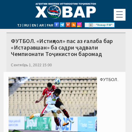
☰
|
|
|
|
"Ховар FM"
TJ
RU
EN
AR
FAR
ФУТБОЛ. «Истиқлол» пас аз ғалаба бар
«Истаравшан» ба садри ҷадвали
Чемпионати Тоҷикистон баромад
Сентябрь 1, 2022 15:00
ФУТБОЛ.