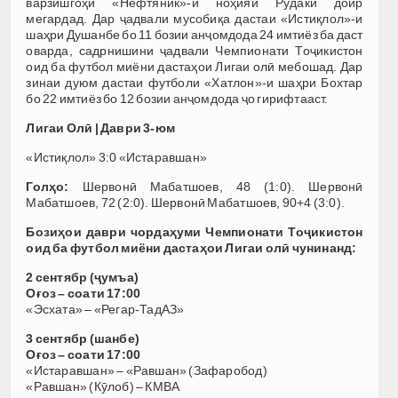
варзишгоҳи «Нефтяник»-и ноҳияи Рудакӣ доир
мегардад. Дар ҷадвали мусобиқа дастаи «Истиқлол»-и
шаҳри Душанбе бо 11 бозии анҷомдода 24 имтиёз ба даст
оварда, садрнишини ҷадвали Чемпионати Тоҷикистон
оид ба футбол миёни дастаҳои Лигаи олӣ мебошад. Дар
зинаи дуюм дастаи футболи «Хатлон»-и шаҳри Бохтар
бо 22 имтиёз бо 12 бозии анҷомдода ҷо гирифтааст.
Лигаи Олӣ | Даври 3-юм
«Истиқлол» 3:0 «Истаравшан»
Голҳо:
Шервонӣ Мабатшоев, 48 (1:0). Шервонӣ
Мабатшоев, 72 (2:0). Шервонӣ Мабатшоев, 90+4 (3:0).
Бозиҳои даври чордаҳуми Чемпионати Тоҷикистон
оид ба футбол миёни дастаҳои Лигаи олӣ чунинанд:
2 сентябр (ҷумъа)
Оғоз – соати 17:00
«Эсхата» – «Регар-ТадАЗ»
3 сентябр (шанбе)
Оғоз – соати 17:00
«Истаравшан» – «Равшан» (Зафаробод)
«Равшан» (Кӯлоб) – КМВА