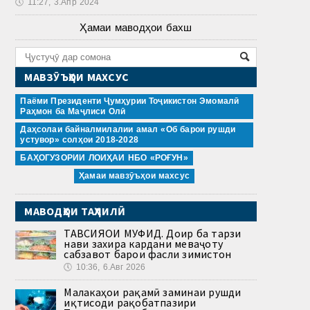
🕔
11:27, 3.Апр 2024
Ҳамаи маводҳои бахш
МАВЗӮЪҲОИ МАХСУС
Паёми Президенти Ҷумҳурии Тоҷикистон Эмомалӣ
Раҳмон ба Маҷлиси Олӣ
Даҳсолаи байналмилалии амал «Об барои рушди
устувор» солҳои 2018-2028
БАҲОГУЗОРИИ ЛОИҲАИ НБО «РОҒУН»
Ҳамаи мавзӯъҳои махсус
МАВОДҲОИ ТАҲЛИЛӢ
ТАВСИЯҲОИ МУФИД. Доир ба тарзи
нави захира кардани меваҷоту
сабзавот барои фасли зимистон
🕔
10:36, 6.Авг 2026
Малакаҳои рақамӣ заминаи рушди
иқтисоди рақобатпазири