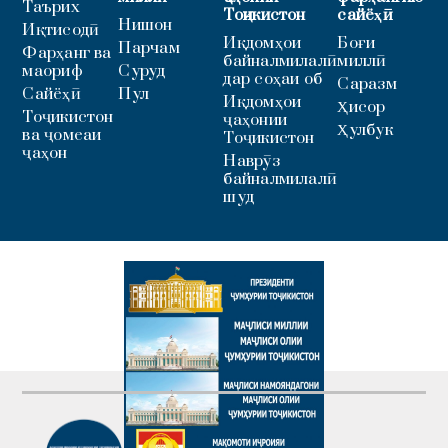
Таърих
Тоҷикистон
сайёҳӣ
Нишон
Иқтисодӣ
Иқдомҳои
Боғи
Парчам
Фарҳанг ва
байналмилалӣ
миллӣ
маориф
Суруд
дар соҳаи об
Саразм
Сайёҳӣ
Пул
Иқдомҳои
Ҳисор
Тоҷикистон
ҷаҳонии
Ҳулбук
ва ҷомеаи
Тоҷикистон
ҷаҳон
Наврӯз
байналмилалӣ
шуд