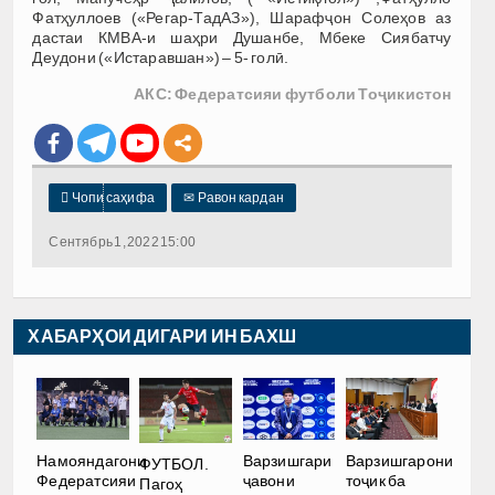
Фатҳуллоев («Регар-ТадАЗ»), Шарафҷон Солеҳов аз
дастаи КМВА-и шаҳри Душанбе, Мбеке Сиябатчу
Деудони («Истаравшан») – 5- голӣ.
АКС: Федератсияи футболи Тоҷикистон

Чопи саҳифа
✉
Равон кардан
Сентябрь 1, 2022 15:00
ХАБАРҲОИ ДИГАРИ ИН БАХШ
Намояндагони
Варзишгари
Варзишгарони
ФУТБОЛ.
Федератсияи
ҷавони
тоҷик ба
Пагоҳ