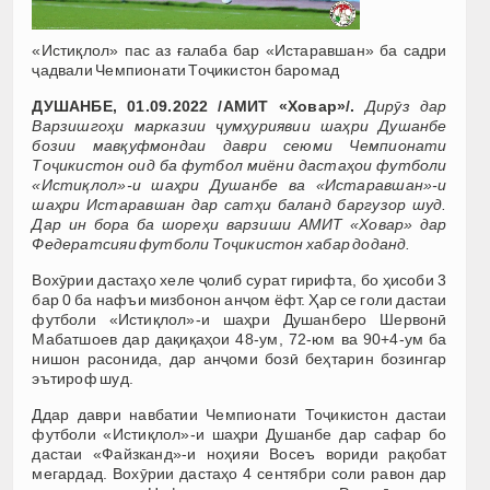
«Истиқлол» пас аз ғалаба бар «Истаравшан» ба садри
ҷадвали Чемпионати Тоҷикистон баромад
ДУШАНБЕ, 01.09.2022 /АМИТ «Ховар»/.
Дирӯз дар
Варзишгоҳи марказии ҷумҳуриявии шаҳри Душанбе
бозии мавқуфмондаи даври сеюми Чемпионати
Тоҷикистон оид ба футбол миёни дастаҳои футболи
«Истиқлол»-и шаҳри Душанбе ва «Истаравшан»-и
шаҳри Истаравшан дар сатҳи баланд баргузор шуд.
Дар ин бора ба шореҳи варзиши АМИТ «Ховар» дар
Федератсияи футболи Тоҷикистон хабар доданд.
Вохӯрии дастаҳо хеле ҷолиб сурат гирифта, бо ҳисоби 3
бар 0 ба нафъи мизбонон анҷом ёфт. Ҳар се голи дастаи
футболи «Истиқлол»-и шаҳри Душанберо Шервонӣ
Мабатшоев дар дақиқаҳои 48-ум, 72-юм ва 90+4-ум ба
нишон расонида, дар анҷоми бозӣ беҳтарин бозингар
эътироф шуд.
Ддар даври навбатии Чемпионати Тоҷикистон дастаи
футболи «Истиқлол»-и шаҳри Душанбе дар сафар бо
дастаи «Файзканд»-и ноҳияи Восеъ вориди рақобат
мегардад. Вохӯрии дастаҳо 4 сентябри соли равон дар