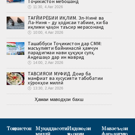
Тоҷикистон мебошанд
🕔
11:30, 4.Авг 2026
ТАҒЙИРЁБИИ ИҚЛИМ. Эл-Нинё ва
Ла-Ниня – ду ҳодисаи табиие, ки ба
иқлими ҷаҳон таъсир мерасонанд
🕔
10:00, 4.Авг 2026
Ташаббуси Тоҷикистон дар СММ:
масъулияти байнинаслӣ ҳамчун
парадигмаи нави ҳуқуқи сулҳ.
Андешаҳо дар ин маврид
🕔
14:00, 2.Авг 2026
ТАВСИЯҲОИ МУФИД. Доир ба
манфиат ва хусусияти табобатии
хӯрокҳои миллӣ
🕔
13:30, 2.Авг 2026
Ҳамаи маводҳои бахш
Тоҷикистон
Муқаддасоти
Иқдомҳои
Мавзеъҳои
миллӣ
ҷаҳонии
фарҳангию