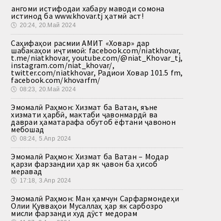
Ҳангоми истифодаи хабару маводи сомона
истинод ба www.khovar.tj ҳатмӣ аст!
🕔
20:24, 20.Май 2024
Саҳифаҳои расмии АМИТ «Ховар» дар
шабакаҳои иҷтимоӣ: facebook.com/niatkhovar,
t.me/niatkhovar, youtube.com/@niat_Khovar_tj,
instagram.com/niat_khovar/,
twitter.com/niatkhovar, Радиои Ховар 101.5 fm,
facebook.com/khovarfm/
🕔
08:23, 20.Май 2024
Эмомалӣ Раҳмон: Хизмат ба Ватан, яъне
хизмати ҳарбӣ, мактаби ҷавонмардӣ ва
давраи ҳаматарафа обутоб ёфтани ҷавонон
мебошад
🕔
08:24, 5.Апр 2024
Эмомалӣ Раҳмон: Хизмат ба Ватан – Модар
қарзи фарзандии ҳар як ҷавон ба ҳисоб
меравад
🕔
17:18, 3.Апр 2024
Эмомалӣ Раҳмон: Ман ҳамчун Сарфармондеҳи
Олии Қувваҳои Мусаллаҳ ҳар як сарбозро
мисли фарзанди худ дӯст медорам