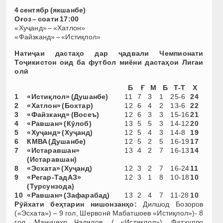
4 сентябр (якшанбе)
Оғоз – соати 17:00
«Хуҷанд» – «Хатлон»
«Файзканд» – «Истиқлол»
Натиҷаи дастаҳо дар ҷадвали Чемпионати
Тоҷикистон оид ба футбол миёни дастаҳои Лигаи
олӣ
Б
Ғ
М
Б
Т-Т
Х
1
«Истиқлол» (Душанбе)
11
7
3
1
25-6
24
2
«Хатлон» (Бохтар)
12
6
4
2
13-6
22
3
«Файзканд» (Восеъ)
12
6
3
3
15-16
21
4
«Равшан» (Кӯлоб)
13
5
5
3
14-12
20
5
«Хуҷанд» (Хуҷанд)
12
5
4
3
14-8
19
6
КМВА (Душанбе)
12
5
2
5
16-19
17
7
«Истаравшан»
13
4
2
7
16-13
14
(Истаравшан)
8
«Эсхата» (Хуҷанд)
12
3
2
7
16-24
11
9
«Регар-ТадАЗ»
12
3
1
8
10-18
10
(Турсунзода)
10
«Равшан» (Зафарабад)
13
2
4
7
11-28
10
Рӯйхати беҳтарин нишонзанҳо:
Дилшод Бозоров
(«Эсхата») – 9 гол, Шервонӣ Мабатшоев «Истиқлол»)- 8
гол, Манучеҳр Ҷалилов, ( «Истиқлол») ,Фатҳулло