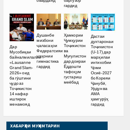
оварданд
баргузор
гардид
Душанбе
Ҳамкории
Дастаи
мизбони
Ҷумҳурии
духтаронаи
ҷаласаҳои
Тоҷикистон
Дар
Тоҷикистон
Федератсияи
ва
Мусобиқаи
(U-17) дар
ҷаҳонии
Муғулистон
байналмилалии
марҳилаи
гимнастика
дар доираи
«Lausanne
интихобии
гардид
Ёддошти
Grand Slam-
Ҷоми
тафоҳум
2026» оид
Осиё-2027
густариш
ба гӯштини
бо Кореяи
меёбад
ҷудо аз
Ҷанубӣ,
Тоҷикистон
Урдун ва
14 нафар
АМА
иштирок
ҳамгурӯҳ
менамояд
гардид
ХАБАРҲОИ МУҲИМТАРИН