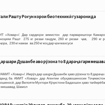
нгали Рашту Роғун корҳои биотехникӣ гузаронида
ИТ «Ховар»/. Дар сардиҳои зимистон дар парваришгоҳи Камаро
оҳияи Рашт 275 кг резаи гандум, 260 кг резаи ҷав, 290 кг р
ҷора, 230 кг намак ва 250 кг коҳ дар ҷои махсуси
ар шаҳри Душанбе ҳаво рӯзона то 8 дараҷа гарм мешав
/АМИТ «Ховар»/. Имрӯз дар шаҳри Душанбе ҳаво рӯзона то 8 дараҷа
данд ба АМИТ «Ховар» дар Агентии обуҳавошиносии Тоҷикистон
вошиносӣ, дар Вилояти Мухтори Кӯҳистони Бадахшон ҳаво тағйирёб
ӣ мешавад. Шамол
ВАР»: имрӯз 29 январ, якшанбе, 29-умин рӯзи соли