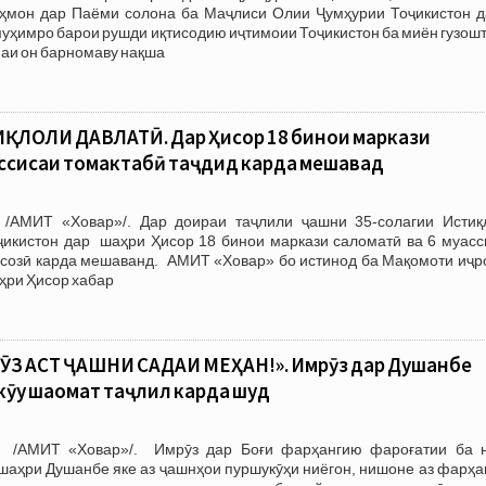
мон дар Паёми солона ба Маҷлиси Олии Ҷумҳурии Тоҷикистон д
уҳимро барои рушди иқтисодию иҷтимоии Тоҷикистон ба миён гузош
маи он барномаву нақша
ҚЛОЛИ ДАВЛАТӢ. Дар Ҳисор 18 бинои маркази
ассисаи томактабӣ таҷдид карда мешавад
 /АМИТ «Ховар»/. Дар доираи таҷлили ҷашни 35-солагии Истиқ
ҷикистон дар шаҳри Ҳисор 18 бинои маркази саломатӣ ва 6 муасс
всозӣ карда мешаванд. АМИТ «Ховар» бо истинод ба Мақомоти иҷр
ҳри Ҳисор хабар
З АСТ ҶАШНИ САДАИ МЕҲАН!». Имрӯз дар Душанбе
ӯҳу шаҳомат таҷлил карда шуд
 /АМИТ «Ховар»/. Имрӯз дар Боғи фарҳангию фароғатии ба 
аҳри Душанбе яке аз ҷашнҳои пуршукӯҳи ниёгон, нишоне аз фарҳан