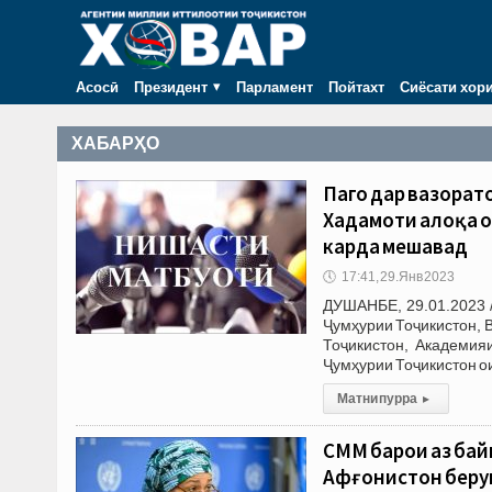
Асосӣ
Президент
Парламент
Пойтахт
Сиёсати хор
ХАБАРҲО
Пагоҳ дар вазоратҳ
Хадамоти алоқа о
карда мешавад
🕔
17:41, 29.Янв 2023
ДУШАНБЕ, 29.01.2023 /
Ҷумҳурии Тоҷикистон, 
Тоҷикистон, Академия
Ҷумҳурии Тоҷикистон о
Матни пурра
▸
СММ барои аз байн
Афғонистон берун