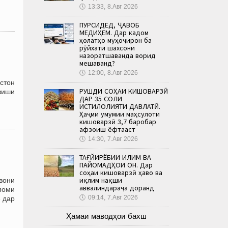
🕔
13:33, 8.Авг 2026
ПУРСИДЕД, ҶАВОБ
МЕДИҲЕМ. Дар кадом
ҳолатҳо муҳоҷирон ба
рӯйхати шахсони
назоратшаванда ворид
мешаванд?
🕔
12:00, 8.Авг 2026
стон
РУШДИ СОҲАИ КИШОВАРЗӢ
рзиши
ДАР 35 СОЛИ
ИСТИҚЛОЛИЯТИ ДАВЛАТӢ.
Ҳаҷми умумии маҳсулоти
кишоварзӣ 3,7 баробар
афзоиш ёфтааст
🕔
14:30, 7.Авг 2026
ТАҒЙИРЁБИИ ИҚЛИМ ВА
ПАЙОМАДҲОИ ОН. Дар
соҳаи кишоварзӣ ҳаво ва
иқлим нақши
вони
аввалиндараҷа доранд
моми
🕔
09:14, 7.Авг 2026
 дар
Ҳамаи маводҳои бахш