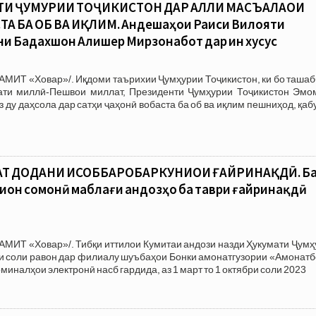
ТИ ҶУМҲУРИИ ТОҶИКИСТОН ДАР ҲАЛЛИ МАСЪАЛАҲОИ
А БА ОБ ВА ИҚЛИМ. Андешаҳои Раиси Вилояти
и Бадахшон Алишер Мирзонабот дар ин хусус
АМИТ «Ховар»/. Иқдоми таърихии Ҷумҳурии Тоҷикистон, ки бо таша
дати миллӣ-Пешвои миллат, Президенти Ҷумҳурии Тоҷикистон Эмо
 ду даҳсола дар сатҳи ҷаҳонӣ вобаста ба об ва иқлим пешниҳод, қаб
АТ ДОДАНИ ҲИСОББАРОБАРКУНИҲОИ ҒАЙРИНАҚДӢ. Б
ион сомонӣ маблағи андозҳо ба таври ғайринақдӣ
АМИТ «Ховар»/. Тибқи иттилои Кумитаи андози назди Ҳукумати Ҷум
бри соли равон дар филиалу шуъбаҳои Бонки амонатгузории «Амонат
миналҳои электронӣ насб гардида, аз 1 март то 1 октябри соли 2023