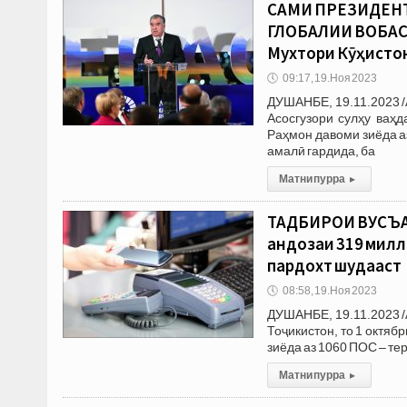
САҲМИ ПРЕЗИДЕН
ГЛОБАЛИИ ВОБАСТ
Мухтори Кӯҳистон
🕔
09:17, 19.Ноя 2023
ДУШАНБЕ, 19.11.2023 /
Асосгузори сулҳу ваҳ
Раҳмон давоми зиёда аз
амалӣ гардида, ба
Матни пурра
▸
ТАДБИРҲОИ ВУСЪ
андозаи 319 милл
пардохт шудааст
🕔
08:58, 19.Ноя 2023
ДУШАНБЕ, 19.11.2023 /
Тоҷикистон, то 1 октя
зиёда аз 1060 ПОС – тер
Матни пурра
▸