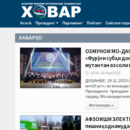
Асосӣ
Президент
Парламент
Пойтахт
Сиёсати хор
ХАБАРҲО
ОЗМУНҲОИ МО-ДА
«Фурӯғи субҳи до
мутантан аз соли
🕔
16:00, 19.Ноя 2023
ДУШАНБЕ, 19.11.2023 /
китоб аст», ки монанди
Президенти Ҷумҳурии
гардид. Мо шоҳиди онем
Матни пурра
▸
АФЗОИШИ ЭЛЕКТР
пешниҳоднамудаи 