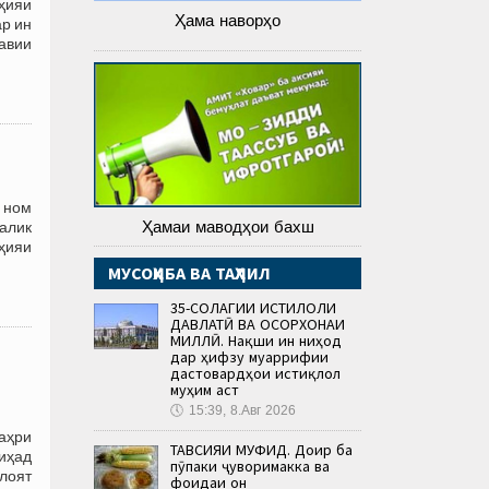
оҳияи
Ҳама наворҳо
ар ин
авии
 ном
Ҳамаи маводҳои бахш
алик
ҳияи
МУСОҲИБА ВА ТАҲЛИЛ
35-СОЛАГИИ ИСТИҚЛОЛИ
ДАВЛАТӢ ВА ОСОРХОНАИ
МИЛЛӢ. Нақши ин ниҳод
дар ҳифзу муаррифии
дастовардҳои истиқлол
муҳим аст
🕔
15:39, 8.Авг 2026
шаҳри
ТАВСИЯИ МУФИД. Доир ба
иҳад
пӯпаки ҷуворимакка ва
лоят
фоидаи он