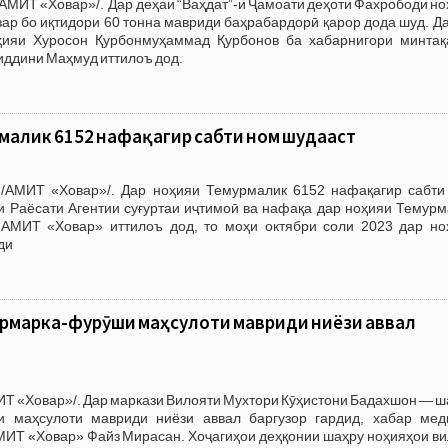
АМИТ «Ховар»/. Дар деҳаи “Ваҳдат”-и Ҷамоати деҳоти Фахрободи н
ар бо иқтидори 60 тонна мавриди баҳрабардорӣ қарор дода шуд. Д
ҳияи Хуросон Қурбонмуҳаммад Қурбонов ба хабарнигори минтақ
ддини Маҳмуд иттилоъ дод.
малик 6152 нафақагир сабти ном шудааст
/АМИТ «Ховар»/. Дар ноҳияи Темурмалик 6152 нафақагир сабти
и Раёсати Агентии суғуртаи иҷтимоӣ ва нафақа дар ноҳияи Темурм
АМИТ «Ховар» иттилоъ дод, то моҳи октябри соли 2023 дар но
ди
ярмарка-фурӯши маҳсулоти мавриди ниёзи аввал
ИТ «Ховар»/. Дар маркази Вилояти Мухтори Кӯҳистони Бадахшон — 
и маҳсулоти мавриди ниёзи аввал баргузор гардид, хабар мед
МИТ «Ховар» Файз Мирасан. Хоҷагиҳои деҳқонии шаҳру ноҳияҳои ви