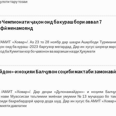
улоти тару тозаи
 Чемпионати ҷаҳон оид ба кураш бори аввал 7
ифӣ менамоянд
/АМИТ «Ховар»/. Аз 23 то 28 ноябр дар шаҳри Ашқободи Туркмани
он оид ба кураш -2023 баргузор мегардад. Дар ин хусус шореҳи ва
д ба Кумитаи кор бо ҷавонон ва варзиши назди Ҳукумати
йдон»-и ноҳияи Балҷувон соҳиби мактаби замонавӣ
 /АМИТ «Ховар»/. Дар деҳаи «Дулонамайдон»- и ноҳияи Балҷу
и нави Муассисаи таълимии миёнаи умумии №13 муҷаҳҳаз бо та
риди баҳрабардорӣ қарор дода шуд. Дар ин хусус ба АМИТ «Ховар»
имияти давлатии