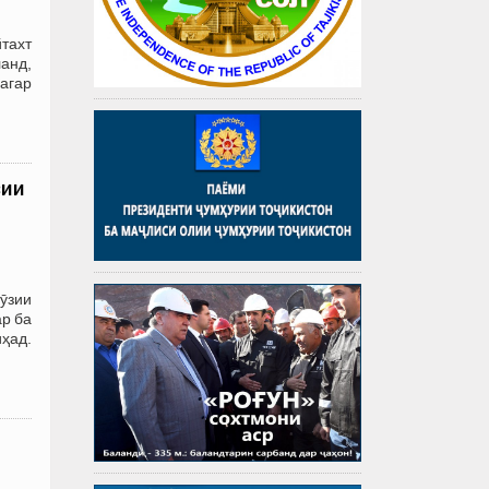
тахт
анд,
 агар
зии
ӯзии
ар ба
иҳад.