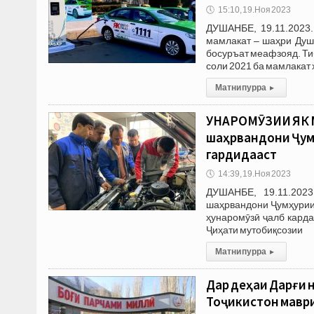
🕔
15:10, 19.Ноя 2023
ДУШАНБЕ, 19.11.2023.
мамлакат – шаҳри Душ
босуръат меафзояд. Ти
соли 2021 ба мамлакат
Матни пурра
▸
ҲУНАРОМӮЗИИ ЯК 
шаҳрвандони Ҷумҳ
гардидааст
🕔
14:39, 19.Ноя 2023
ДУШАНБЕ, 19.11.2023
шаҳрвандони Ҷумҳурии 
ҳунаромӯзӣ ҷалб карда
Ҷиҳати мутобиқсозии
Матни пурра
▸
Дар деҳаи Дарғи 
Тоҷикистон мавр