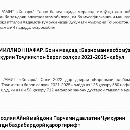
 /АМИТ «Ховар»/. Тавре ба мушоҳида мерасад, имрӯзҳо дар пой
анбе теъдоди электроавтомобилҳое, ки ба мусофиркашонӣ машғул
бқи иттилои Хадамоти гумруки назди Ҳукумати Ҷумҳурии Тоҷикистон,
 ҳамагӣ 47 адад электромобил
МИЛЛИОН НАФАР. Бо ин мақсад «Барномаи касбомӯ
урии Тоҷикистон барои солҳои 2021-2025» қабул
. /АМИТ «Ховар»/. Соли 2022 дар доираи «Барномаи касбом
Тоҷикистон барои солҳои 2021-2025» зиёда аз 125 ҳазору 380 наф
 шуд, ки аз ин 58 ҳазору 712 нафарро занону духтарон ташкил мед
ноҳияи Айнӣ майдони Парчами давлатии Ҷумҳурии
иди баҳрабардорӣ қарор гирифт