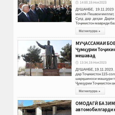
🕔
14:00, 19.Ноя 2023
ДУШАНБЕ, 19.11.2023 
миллӣ-Пешвои миллат,
Суғд дар деҳаи Дарғ
Тоҷикистон мавриди ба
Матни пурра
▸
МУҶАССАМАИ БОБО
Ҷумҳурии Тоҷикис
мешавад
🕔
13:34, 19.Ноя 2023
ДУШАНБЕ, 19.11.2023. 
дар Тоҷикистон 115-со
шарқшиноси машҳури т
Ҷумҳурии Тоҷикистон а
Матни пурра
▸
ОМОДАГӢ БА ЗИМИ
автомобилгарди н