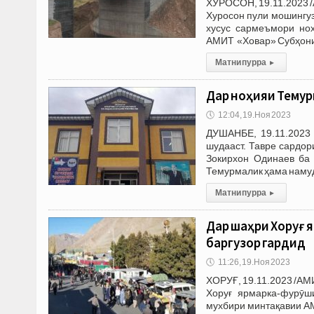
ХУРОСОН, 19.11.2023 /
Хуросон пули мошингуз
хусус сармеъмори но
АМИТ «Ховар» Субҳони
Матни пурра
▸
Дар ноҳияи Темур
🕔
12:04, 19.Ноя 2023
ДУШАНБЕ, 19.11.2023 
шудааст. Тавре сардор
Зокирхон Одинаев ба 
Темурмалик ҳама наму
Матни пурра
▸
Дар шаҳри Хоруғ 
баргузор гардид
🕔
11:26, 19.Ноя 2023
ХОРУҒ, 19.11.2023 /АМ
Хоруғ ярмарка-фурӯш
мухбири минтақавии А