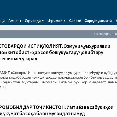
иҷӣ
Амният
Иқтисодӣ
Иҷтимоӣ
Сайёҳӣ
Хариди давлатӣ
Ба саҳифаи ас
СТОВАРДҲОИ ИСТИҚЛОЛИЯТ. Озмуни ҷумҳуриявии
ноӣ китоб аст» ҳар сол бошукуҳтару ҷолибтару
 пешин мегузарад
АМИТ «Ховар»/. Инак, озмуни панҷуми ҷумҳуриявии «Фурӯғи субҳи 
 ҳама ташаббусҳои неки дигар дар мамлакатамон бо ибтикор ва даст
 Тоҷикистон муҳтарам Эмомалӣ Раҳмон рӯи кор омадааст, ҷамъ
, ки
ОМОБИЛ ДАР ТОҶИКИСТОН. Имтиёз ва сабукиҳои
Ҳукумат ба соҳа ба он мусоидат намуд