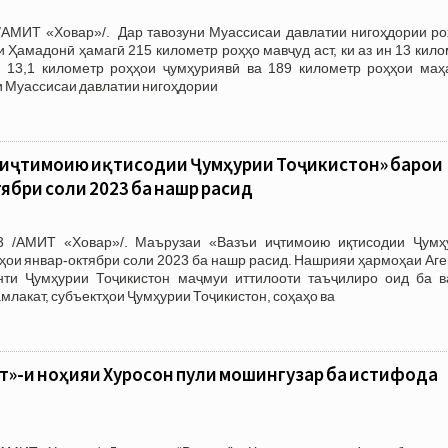
/АМИТ «Ховар»/. Дар тавозуни Муассисаи давлатии нигоҳдории ро
 Ҳамадонӣ ҳамагӣ 215 километр роҳҳо мавҷуд аст, ки аз ин 13 кил
 13,1 километр роҳҳои ҷумҳуриявӣ ва 189 километр роҳҳои маҳ
 Муассисаи давлатии нигоҳдории
 иҷтимоию иқтисодии Ҷумҳурии Тоҷикистон» барои
ябри соли 2023 ба нашр расид
 /АМИТ «Ховар»/. Маърузаи «Вазъи иҷтимоию иқтисодии Ҷумҳ
ҳои январ-октябри соли 2023 ба нашр расид. Нашрияи ҳармоҳаи Аг
ти Ҷумҳурии Тоҷикистон маҷмуи иттилооти таъҷилиро оид ба в
лакат, субъектҳои Ҷумҳурии Тоҷикистон, соҳаҳо ва
т»-и ноҳияи Хуросон пули мошингузар ба истифода