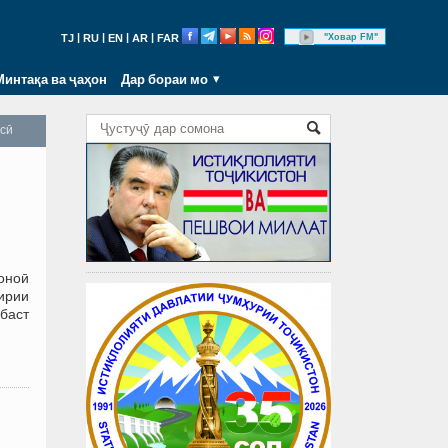
|
|
|
|
"Ховар FM"
TJ
RU
EN
AR
FAR
Минтақа ва ҷаҳон
Дар бораи мо
осӣ
доноӣ
гирии
баст