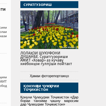
СУРАТГУЗОРИШ
яти
тсияи
олаи
кази
ЛОЛАҲОИ ШУКУФОНИ
ДУШАНБЕ. Суратгузориши
АМИТ «Ховар» аз кӯчаву
хиёбонҳои гулпӯши пойтахт
Ҳамаи фоторепортажҳо
ҳияи
АМИТ
ҚОНУНҲОИ ҶУМҲУРИИ
обод
ТОҶИКИСТОН
Қонуни Ҷумҳурии Тоҷикистон «Дар
бораи танзими ҷашну маросим
дар Ҷумҳурии Тоҷикистон»