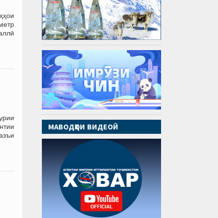
ҳҳои
ометр
аллӣ
урии
МАВОДҲОИ ВИДЕОӢ
ентии
азъи