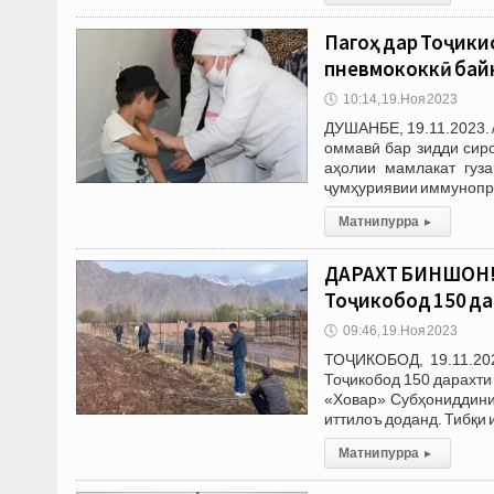
Пагоҳ дар Тоҷики
пневмококкӣ бай
🕔
10:14, 19.Ноя 2023
ДУШАНБЕ, 19.11.2023. 
оммавӣ бар зидди сиро
аҳолии мамлакат гуз
ҷумҳуриявии иммунопр
Матни пурра
▸
ДАРАХТ БИНШОН! 
Тоҷикобод 150 д
🕔
09:46, 19.Ноя 2023
ТОҶИКОБОД, 19.11.202
Тоҷикобод 150 дарахти
«Ховар» Субҳониддини
иттилоъ доданд. Тибқи
Матни пурра
▸