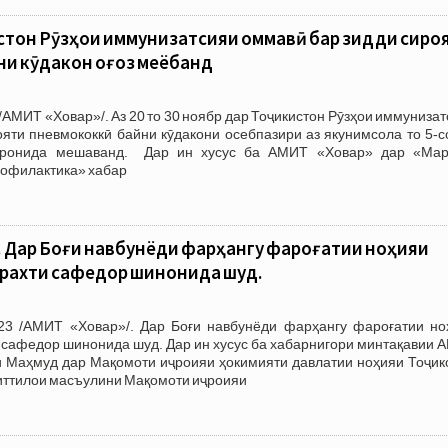
стон Рӯзҳои иммунизатсияи оммавӣ бар зидди сиро
ни кӯдакон оғоз меёбанд
/АМИТ «Ховар»/. Аз 20 то 30 ноябр дар Тоҷикистон Рӯзҳои иммуниза
яти пневмококкӣ байни кӯдакони осебпазири аз якунимсола то 5-с
аронида мешаванд. Дар ин хусус ба АМИТ «Ховар» дар «Мар
офилактика» хабар
Дар Боғи навбунёди фарҳангу фароғатии ноҳияи
арахти сафедор шинонида шуд.
3 /АМИТ «Ховар»/. Дар Боғи навбунёди фарҳангу фароғатии но
 сафедор шинонида шуд. Дар ин хусус ба хабарнигори минтақавии 
 Маҳмуд дар Мақомоти иҷроияи ҳокимияти давлатии ноҳияи Тоҷик
 иттилои масъулини Мақомоти иҷроияи