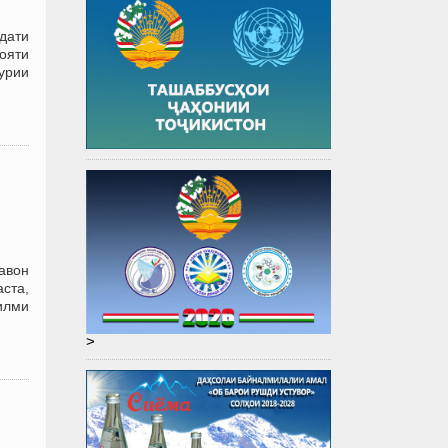
дати
ояти
урии
равон
аста,
илми
>