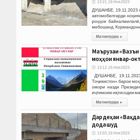
🕔
13:21, 19.Ноя 2023
ДУШАНБЕ, 19.11.2023 
автомобилгарди ноҳияи
роҳҳои байналмилалӣ,
мебошанд. Кормандони
Матни пурра
▸
Маърузаи «Вазъи
моҳҳои январ-окт
🕔
13:12, 19.Ноя 2023
ДУШАНБЕ, 19.11.2023
Тоҷикистон» барои моҳ
омори назди Президен
иҷтимоию иқтисодии мам
Матни пурра
▸
Дар деҳаи «Ваҳда
дода шуд
🕔
13:03, 19.Ноя 2023