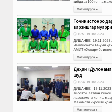
зиёда аз 100 тонна маҳс
Матни пурра
▸
Тоҷикистонро дар
варзишгар муарр
🕔
10:53, 19.Ноя 2023
ДУШАНБЕ, 19.11.2023 
Чемпионати 14-уми ҷаҳ
АМИТ «Ховар» бо истино
Матни пурра
▸
Деҳаи «Дулонама
шуд
🕔
10:37, 19.Ноя 2023
ДУШАНБЕ, 19.11.2023
вилояти Хатлон бино
лавозимоти хониш мав
Мақомоти иҷроияи ҳок
Матни пурра
▸