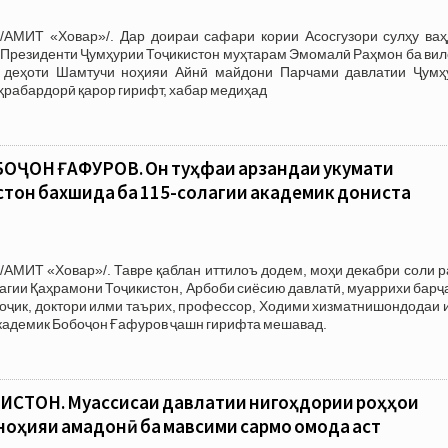
/АМИТ «Ховар»/. Дар доираи сафари кории Асосгузори сулҳу ваҳ
 Президенти Ҷумҳурии Тоҷикистон муҳтарам Эмомалӣ Раҳмон ба вил
и деҳоти Шамтучи ноҳияи Айнӣ майдони Парчами давлатии Ҷумҳ
ҳрабардорӣ қарор гирифт, хабар медиҳад
ҶОН ҒАФУРОВ. Он туҳфаи арзандаи Ҳукумати
тон бахшида ба 115-солагии академик дониста
/АМИТ «Ховар»/. Тавре қаблан иттилоъ додем, моҳи декабри соли 
лагии Қаҳрамони Тоҷикистон, Арбоби сиёсию давлатӣ, муаррихи барҷ
оҷик, доктори илми таърих, профессор, Ходими хизматнишондодаи 
кадемик Бобоҷон Ғафуров ҷашн гирифта мешавад.
СТОН. Муассисаи давлатии нигоҳдории роҳҳои
оҳияи Ҳамадонӣ ба мавсими сармо омода аст