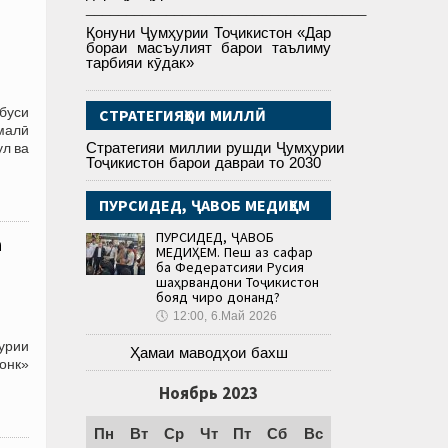
___________________________________
Қонуни Ҷумҳурии Тоҷикистон «Дар
бораи масъулият барои таълиму
тарбияи кӯдак»
ббуси
СТРАТЕГИЯҲОИ МИЛЛӢ
малӣ
Стратегияи миллии рушди Ҷумҳурии
ул ва
Тоҷикистон барои давраи то 2030
ПУРСИДЕД, ҶАВОБ МЕДИҲЕМ
ПУРСИДЕД, ҶАВОБ
а
МЕДИҲЕМ. Пеш аз сафар
ба Федератсияи Русия
шаҳрвандони Тоҷикистон
бояд чиро донанд?
🕔
12:00, 6.Май 2026
ҳурии
Ҳамаи маводҳои бахш
бонк»
Ноябрь 2023
Пн
Вт
Ср
Чт
Пт
Сб
Вс